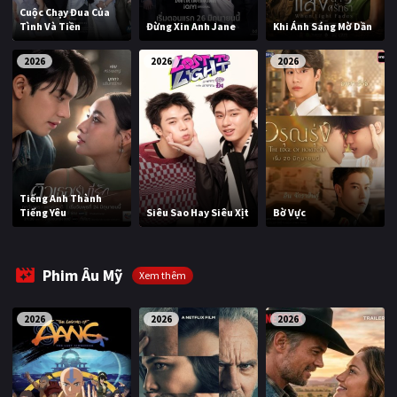
Cuộc Chạy Đua Của
Tình Và Tiền
Đừng Xin Anh Jane
Khi Ánh Sáng Mờ Dần
2026
2026
2026
Tiếng Anh Thành
Tiếng Yêu
Siêu Sao Hay Siêu Xịt
Bờ Vực
Phim Âu Mỹ
Xem thêm
2026
2026
2026