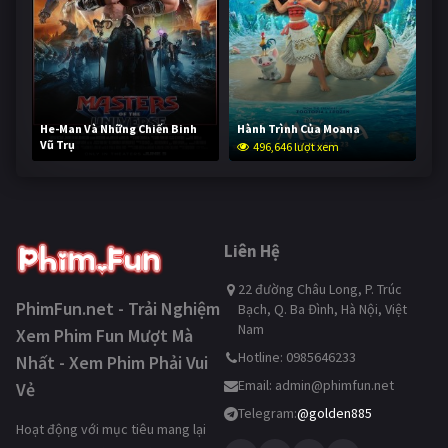
He-Man Và Những Chiến Binh
Hành Trình Của Moana
Vũ Trụ
496,646 lượt xem
245,695 lượt xem
Liên Hệ
22 đường Châu Long, P. Trúc
PhimFun.net - Trải Nghiệm
Bạch, Q. Ba Đình, Hà Nội, Việt
Nam
Xem Phim Fun Mượt Mà
Hotline: 0985646233
Nhất - Xem Phim Phải Vui
Email:
admin@phimfun.net
Vẻ
Telegram:
@golden885
Hoạt động với mục tiêu mang lại