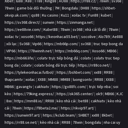
Xibet
|
lu88
|
K88
|
TT88
|
King88
|
AO88
|
https://rr88.cz/
|
78win
|
sv368
|
78win
|
game bài đổi thưởng
|
7M
|
Bongdalu
|
DH88
|
https://shbet-
okvip.uk.com/
|
qs88
|
Ku casino
|
Ku11
|
xoilac tv
|
Fun88
|
kubet
|
https://sv368.direct/
|
sunwin
|
https://zinmanga.net
|
https://ee88vie.com/
|
Kubet88
|
78win
|
sv368
|
nhà cái lô đề
|
78win
|
xoilac tv
|
xoso66
|
https://keonhacai55.bet/
|
socolive
|
Alo789
|
Ae888
|
xôi lạc
|
Sv368
|
Vip66
|
https://mb66p.com/
|
sv368
|
truc tiep bong da
|
VIP66
|
https://78winnh.net/
|
https://mb66q.com/
|
Xoso66
|
MB66
|
https://mb66.life/
|
colatv trực tiếp bóng đá
|
colatv
|
colatv truc tiep
bong da
|
colatv
|
colatv bóng đá trực tiếp
|
https://rr88co.net/
|
https://tylekeonhacai.futbol/
|
https://bshbet.com/
|
xx88
|
RR88
|
thapcamtv
|
xoilac
|
XX88
|
MM88
|
MM88
|
luongsontv
|
RR88
|
XX88
|
MB66
|
gavangtv
|
cakhiatv
|
https://go88fc.com/
|
trực tiếp nba
|
soi
kèo
|
https://79king.express/
|
https://ok365.center/
|
ok9
|
MB66
|
KJC
|
8xx
|
https://mm88.io/
|
RR88
|
kèo nhà cái
|
bet88
|
cakhiatv
|
kèo nhà
cái
|
78win
|
https://f8beta2.me/
|
https://rikvip97.art/
|
https://sunwin97.art/
|
https://kclub.team/
|
SHBET
|
xx88
|
8kbet
|
https://rr88.se.net/
|
kèo nhà cái
|
RR88
|
78win
|
bongdalu
|
nha cai uy