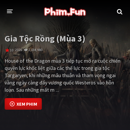
THỂ LOẠI
Gia Tộc Rồng (Mùa 3)
Thần thoại - Cổ trang
Hành động
2026
2,034,980
10
Tâm lý
Chiến tranh
House of the Dragon mùa 3 tiếp tục mở ra cuộc chiến
quyền lực khốc liệt giữa các thế lực trong gia tộc
Võ thuật - Kiếm hiệp
Nhạc kịch
Targaryen, khi những mâu thuẫn và tham vọng ngai
Kinh dị
Tội phạm - Hình sự
vàng ngày càng đẩy vương quốc Westeros vào hỗn
loạn. Sau những mất m ...
Phiêu lưu
Hài hước
XEM PHIM
Viễn tưởng
Khoa học - Tài liệu
Hoạt hình
Thể thao
Tình cảm - Lãng mạn
Kỳ ảo