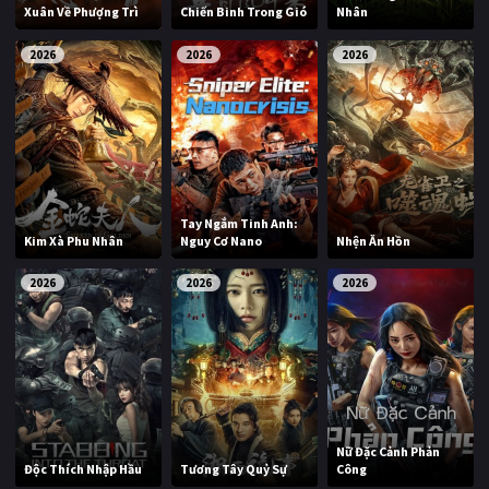
Xuân Về Phượng Trì
Chiến Binh Trong Gió
Nhân
2026
2026
2026
Tay Ngắm Tinh Anh:
Kim Xà Phu Nhân
Nguy Cơ Nano
Nhện Ăn Hồn
2026
2026
2026
Nữ Đặc Cảnh Phản
Độc Thích Nhập Hầu
Tương Tây Quỷ Sự
Công