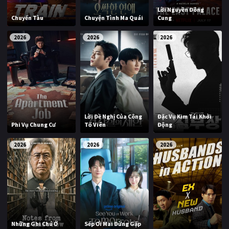
Lời Nguyền Đông
Chuyến Tàu
Chuyện Tình Ma Quái
Cung
2026
2026
2026
Lời Đề Nghị Của Công
Đặc Vụ Kim Tái Khởi
Phi Vụ Chung Cư
Tố Viên
Động
2026
2026
2026
Những Ghi Chú Ở
Sếp Ơi Mai Đừng Gặp