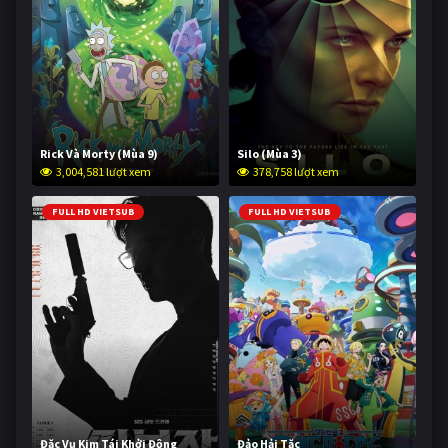
Rick Và Morty (Mùa 9)
Silo (Mùa 3)
3,004,581 lượt xem
378,758 lượt xem
FULL HD VIETSUB
FULL HD VIETSUB
Đặc Vụ Kim Tái Khởi Động
Đảo Hải Tặc