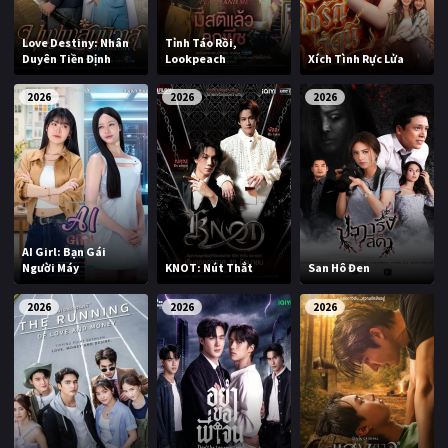
Love Destiny: Nhân
Tỉnh Táo Rồi,
Duyên Tiền Định
Lookpeach
Xích Tình Rực Lửa
2026
2026
2026
AI Girl: Bạn Gái
Người Máy
KNOT: Nút Thắt
San Hô Đen
2026
2026
2026