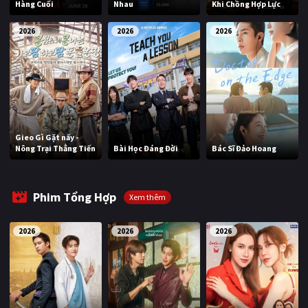
Hàng Cuối
Nhau
Khi Chồng Hợp Lực
2026
2026
2026
Gieo Gì Gặt nấy -
Nông Trại Thẳng Tiến
Bài Học Đáng Đời
Bác Sĩ Đảo Hoang
Phim Tổng Hợp
Xem thêm
2026
2026
2026