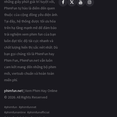
những giây phút giải trí tuyệt vời,
PhimFun tự hào là điểm đến quen
thuộc của cộng đồng yêu điện ảnh.
Tại đây, hệ thống được tối ưu hóa
trên hạ tầng mạnh mẽ để đảm bảo
trải nghiệm xem phim fun của bạn
luôn đạt tốc độ tải cực nhanh và
chất lượng hiển thị sắc nét nhất. Dù
bạn gọi chúng tôi là PhimFun hay
Phim Fun, PhimFun.net vẫn luôn
cam kết mang đến những bộ phim
mới, vietsub chuẩn và hoàn toàn
miễn phí.
phimfun.net
| Xem Phim Hay Online
© 2026. All Rights Reserved
#phimfun #phimfunnet
#phimfunonline #phimfunofficial