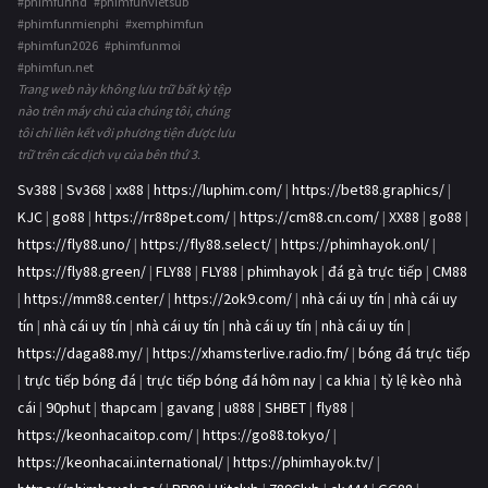
#phimfunhd #phimfunvietsub
#phimfunmienphi #xemphimfun
#phimfun2026 #phimfunmoi
#phimfun.net
Trang web này không lưu trữ bất kỳ tệp
nào trên máy chủ của chúng tôi, chúng
tôi chỉ liên kết với phương tiện được lưu
trữ trên các dịch vụ của bên thứ 3.
Sv388
|
Sv368
|
xx88
|
https://luphim.com/
|
https://bet88.graphics/
|
KJC
|
go88
|
https://rr88pet.com/
|
https://cm88.cn.com/
|
XX88
|
go88
|
https://fly88.uno/
|
https://fly88.select/
|
https://phimhayok.onl/
|
https://fly88.green/
|
FLY88
|
FLY88
|
phimhayok
|
đá gà trực tiếp
|
CM88
|
https://mm88.center/
|
https://2ok9.com/
|
nhà cái uy tín
|
nhà cái uy
tín
|
nhà cái uy tín
|
nhà cái uy tín
|
nhà cái uy tín
|
nhà cái uy tín
|
https://daga88.my/
|
https://xhamsterlive.radio.fm/
|
bóng đá trực tiếp
|
trực tiếp bóng đá
|
trực tiếp bóng đá hôm nay
|
ca khia
|
tỷ lệ kèo nhà
cái
|
90phut
|
thapcam
|
gavang
|
u888
|
SHBET
|
fly88
|
https://keonhacaitop.com/
|
https://go88.tokyo/
|
https://keonhacai.international/
|
https://phimhayok.tv/
|