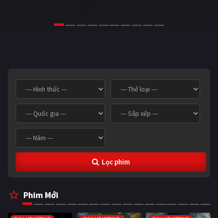
Giật gân
Gia đình
Bí ẩn
Lịch sử
Viễn Tây
Tiểu sử
GameShow
DramaTV
QUỐC GIA
Âu - Mỹ
Trung Quốc - Hồng Kông
Hàn Quốc
Nhật Bản
Ấn Độ
Việt Nam
Lọc phim
Tổng hợp
Phim Mới
CẬP NHẬT