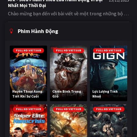
15/12/2025
Nhất Mọi Thời Đại
Chào mừng bạn đến với bài viết về một trong những bộ phim phiêu lưu hành động kinh điển nhất mọi thời đại: Indiana Jones and the Raiders of the Lost Ark (tựa Việt: Indiana Jones Và Chiếc Rương Thánh Tích). Bộ phim được đạo diễn bởi Steven Spielberg và sản xuất bởi George Lucas, hai huyền thoại điện ảnh nổi tiếng. Với sự tham gia của Harrison Ford trong vai Tiến sĩ Indiana Jones, bộ phim đã trở thành một biểu tượng không thể thay thế trong lịch sử điện ảnh. Giới Thiệu Về Bộ Phim Indiana Jones and the Raiders of the Lost Ark là một bộ phim thuộc thể loại phiêu lưu, hành động, được phát hành vào năm 1981. Bộ phim lấy bối cảnh năm 1936, giới thiệu đến khán giả Tiến sĩ Indiana Jones - một giáo sư khảo cổ học đáng kính ban ngày và là một nhà thám hiểm gan dạ, đội mũ phớt, cầm roi da với nỗi sợ hãi bất diệt với rắn vào ban đêm. Cốt Truyện Câu chuyện bắt đầu khi chính phủ Mỹ giao nhiệm vụ cho Indy truy tìm Chiếc Rương Giao Ước (Ark of the Covenant) - một vật thể linh thiêng trong Kinh Thánh được cho là chứa đựng sức mạnh siêu nhiên khủng khiếp và có khả năng hủy diệt mọi thứ. Tuy nhiên, Indy không phải là người duy nhất muốn có nó. Phát xít Đức, dưới sự lãnh đạo của Hitler, cũng đang ráo riết săn lùng Chiếc Rương với hy vọng sử dụng sức mạnh của nó để thống trị thế giới. Cuộc hành trình của Indy đưa anh qua nhiều vùng đất kỳ lạ và nguy hiểm trên khắp thế giới, từ những ngôi đền cổ bị bỏ hoang ở Nam Mỹ, đến những khu chợ sầm uất ở Nepal, và sa mạc Ai Cập đầy nắng gió. Anh phải đối mặt với vô số cạm bẫy chết người, những trận đấu súng nghẹt thở, những màn rượt đuổi bằng xe tải kịch tính và cả những sinh vật đáng sợ (đặc biệt là rắn!). Nhân Vật Chính Indiana Jones là sự pha trộn hoàn hảo giữa trí tuệ, lòng dũng cảm, sự hài hước và một chút vụng về đáng yêu. Harrison Ford đã thổi hồn vào nhân vật, biến Indy thành một anh hùng bất tử. Đồng Hành Cùng Indy Đồng hành cùng anh là Marion Ravenwood (Karen Allen), một người phụ nữ mạnh mẽ, thông minh và không kém phần bướng bỉnh, người có một quá khứ phức tạp với Indy. Cùng nhau, họ phải chạy đua với thời gian và vượt qua những kẻ thù tàn nhẫn để ngăn chặn Chiếc Rương rơi vào tay những kẻ xấu xa. Tại Sao "Raiders of the Lost Ark" Lại Kinh Điển? Indiana Jones and the Raiders of the Lost Ark là một bộ phim kinh điển vì nhiều lý do: Nhân vật chính biểu tượng: Indiana Jones là một trong những nhân vật biểu tượng nhất trong lịch sử điện ảnh. Phiêu lưu không ngừng nghỉ: Bộ phim có những pha hành động nghẹt thở và kịch tính liên tục. Sự pha trộn thể loại hoàn hảo: Phim kết hợp tinh tế giữa phiêu lưu cổ điển, hài hước duyên dáng, lãng mạn nhẹ nhàng và những yếu tố siêu nhiên đầy ám ảnh. Hiệu ứng hình ảnh và âm thanh đột phá: Bộ phim có những hiệu ứng hình ảnh và âm thanh đột phá, tạo nên một trải nghiệm điện ảnh độc đáo. Nếu bạn đang tìm kiếm một bộ phim phiêu lưu, hành động kinh điển, thì Indiana Jones and the Raiders of the Lost Ark là một lựa chọn tuyệt vời. Bạn có thể xem phim trực tuyến tại PhimFun và trải nghiệm những giây phút hồi hộp và kịch tính. Thông Tin Về Bộ Phim Đạo diễn: Steven Spielberg Nhà sản xuất/Tác giả câu chuyện: George Lucas Thể loại: Phiêu lưu, Hành động Diễn viên chính: Harrison Ford, Karen Allen, Paul Freeman, Ronald Lacey, John Rhys-Davies Năm phát hành: 1981 Hy vọng bài viết này sẽ giúp bạn hiểu rõ hơn về bộ phim Indiana Jones and the Raiders of the Lost Ark và giúp bạn có một trải nghiệm xem phim trực tuyến thú vị tại PhimFun. Đừng quên theo dõi chúng tôi để cập nhật những tin tức mới nhất về phim ảnh và trải nghiệm xem phim trực tuyến chất lượng cao tại PhimFun.
Phim Hành Động
FULL HD VIETSUB
FULL HD VIETSUB
FULL HD VIETSUB
Huyền Thoại Aang:
Chiến Binh Trong
Lực Lượng Tinh
Tiết Khí Sư Cuối
Gió
Nhuệ
Cùng
FULL HD VIETSUB
FULL HD VIETSUB
FULL HD VIETSUB