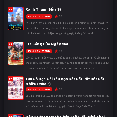
Xanh Thẳm (Mùa 3)
#5
10
FULL HD VIETSUB
Sau hàng loạt chuyến phiêu lưu điên rồ và những kỷ niệm khó quên,
Grand Blue Dreaming (Season 3) tiếp tục theo chân Iori Kitahara cùng các
thành viên câu lạc bộ lặn trong những ngày tháng đại học đ ...
Tia Sáng Của Ngày Mai
#6
10
FULL HD VIETSUB
Lấy bối cảnh một Kyoto giả tưởng của thế kỷ 20, bộ phim kể về hai anh
em Seiroku và Kihachi Sakamoto, những người ôm ấp khát vọng đưa Kỷ
nguyên Điện đến với đất nước thông qua cuốn Danh mục Điện th ...
100 Cô Bạn Gái Yêu Bạn Rất Rất Rất Rất Rất
#7
Nhiều (Mùa 3)
10
FULL HD VIETSUB
Sau khi trải qua 100 lần thất tình suốt những năm trung học cơ sở,
Rentaro Aijo quyết định đến một ngôi đền để cầu mong tìm được bạn gái
khi bước vào cấp ba. Lời cầu nguyện của cậu được Thần Tình Y ...
Hậu Phương Mạnh Nhất Thế Giới - Nhà Khai
#8