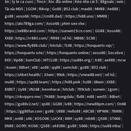
tin
|
ty le ca cuoc
|
7mcn
|
Xóc đĩa online
|
Kèo nhà cái 5
|
88goals
|
iwin
|
Tài xỉu MD5
|
1GOM
|
Rikvip
|
Go88
|
B52 club
|
max88
|
MM88
|
Ae888
|
go88
|
xoso66
|
https://cm88.dad/
|
https://hi88.uno/
|
MM88
|
https://alo789ga.com/
|
Xoso66
|
phim sex vlxx
|
https://xx88brand.com/
|
https://sunwin19.cn.com/
|
GG88
|
Xoso66
|
XX88
|
https://rr88it.com/
|
RR88
|
nổ hũ
|
MB66
|
SC88
|
https://www.fly888.club/
|
hitclub
|
f168
|
https://hoiquantv.vip/
|
https://hoiquantv.site/
|
https://hoiquantv.online/
|
xoso66
|
Socolive
|
8XX
|
Vip66
|
SumClub
|
HITCLUB
|
https://uu88n.org/
|
tr88
|
ae888
|
mcw
|
kuwin
|
88bet
|
x88
|
ao88
|
qq88
|
sumclub
|
go88
|
B52 club
|
https://shbet.health/
|
33win
|
99ok
|
https://vnew88.net/
|
nổ hũ
|
mu88
|
https://qs88.team/
|
https://hi88.pink
|
hz88
|
68win
|
XX88
|
8XBET
|
Uy88
|
VN168
|
keonhacai
|
hitclub
|
789club
|
sunwin
|
1gom
|
https://rikvippro.me/
|
TK688
|
bongdalu
|
fb88
|
m88
|
win55
|
86bet
|
https://go88v2.net/
|
qs88
|
GG88
|
lv88
|
https://new88pm.com/
|
On68
|
https://gg88fun.com
|
go88
|
U888
|
Hello88
|
ABC88
|
VIPWIN
|
78WIN
|
MK8
|
on68
|
s66
|
XOSO66
|
LUCK8
|
88M
|
uy88
|
mb88
|
QS88
|
ST666
|
DN88
|
GO99
|
KO66
|
QS88
|
ok8386
|
go88
|
S666
|
https://uu88.mba/
|