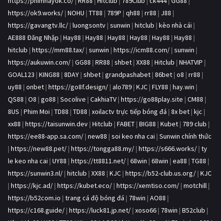
https://phimhayok.co/
|
RR88
|
Hitclub
|
789Club
|
ck444
|
GG88
|
https://ok9.works/
|
NOHU
|
TT88
|
789P
|
qh88
|
rr88
|
J88
|
https://gavangtv.llc/
|
luongsontv
|
sunwin
|
hitclub
|
kèo nhà cái
|
AE888 Đăng Nhập
|
Hay88
|
Hay88
|
Hay88
|
Hay88
|
Hay88
|
Hay88
|
hitclub
|
https://mm88.tax/
|
sunwin
|
https://icm88.com/
|
sunwin
|
https://aukuwin.com/
|
GG88
|
RR88
|
shbet
|
XX88
|
Hitclub
|
NHATVIP
|
GOAL123
|
KING88
|
8DAY
|
shbet
|
grandpashabet
|
86bet
|
o8
|
rr88
|
uy88
|
onbet
|
https://go8f.design/
|
alo789
|
KJC
|
FLY88
|
hay.win
|
QS88
|
O8
|
go88
|
Socolive
|
CakhiaTV
|
https://go88play.site
|
CM88
|
8US
|
Phim Moi
|
TD88
|
TD88
|
xoilactv trực tiếp bóng đá
|
8x bet
|
kjc
|
xx88
|
https://taisunwin.dev
|
Hitclub
|
FABET
|
BIG88
|
Kubet
|
789 club
|
https://ee88-app.sa.com/
|
new88
|
soi keo nha cai
|
Sunwin chính thức
|
https://new88.pet/
|
https://tongga88.my/
|
https://s666.works/
|
ty
le keo nha cai
|
UY88
|
https://tt8811.net/
|
68win
|
68win
|
ea88
|
TG88
|
https://sunwin3.nl/
|
hitclub
|
XX88
|
KJC
|
https://b52-club.us.org/
|
KJC
|
https://kjc.ad/
|
https://kubet.eco/
|
https://xemtiso.com/
|
motchill
|
https://b52com.io
|
trang cá độ bóng đá
|
78win
|
AO88
|
https://c168.guide/
|
https://luck81.jp.net/
|
xoso66
|
78win
|
B52club
|