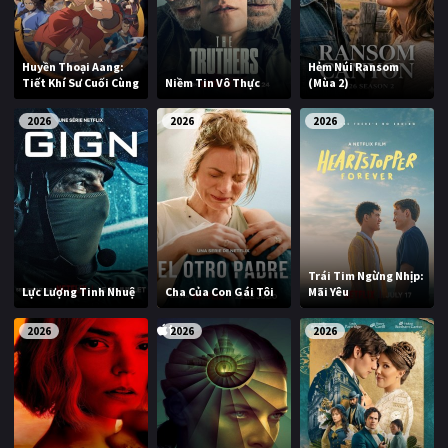
Huyền Thoại Aang:
Hẻm Núi Ransom
Tiết Khí Sư Cuối Cùng
Niềm Tin Vô Thực
(Mùa 2)
2026
2026
2026
Trái Tim Ngừng Nhịp:
Lực Lượng Tinh Nhuệ
Cha Của Con Gái Tôi
Mãi Yêu
2026
2026
2026