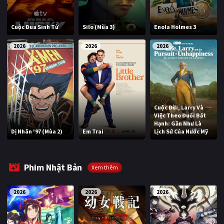
Cuộc Đua Sinh Tử
Silo (Mùa 3)
Enola Holmes 3
2026
2026
2026
Cuộc Đời, Larry Và
Việc Theo Đuổi Bất
Hạnh: Gần Như Là
Dị Nhân '97 (Mùa 2)
Em Trai
Lịch Sử Của Nước Mỹ
Phim Nhật Bản
Xem thêm
2026
2026
2026