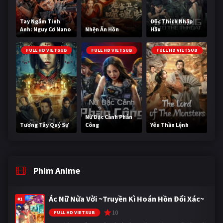
Tay Ngắm Tinh
Độc Thích Nhập
Anh: Nguy Cơ Nano
Nhện Ăn Hồn
Hầu
FULL HD VIETSUB
FULL HD VIETSUB
FULL HD VIETSUB
Nữ Đặc Cảnh Phản
Tương Tây Quỷ Sự
Công
Yêu Thần Lệnh
Phim Anime
Ác Nữ Nửa Vời ~Truyền Kì Hoán Hồn Đổi Xác~
#1
10
FULL HD VIETSUB