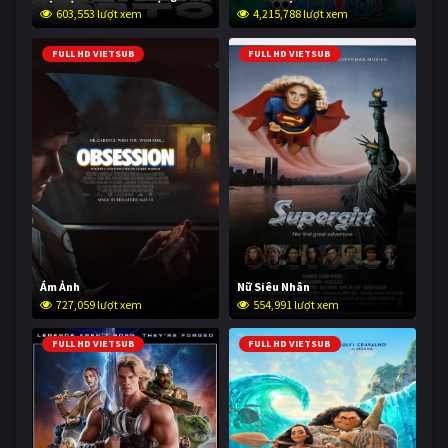
603,553 lượt xem
4,215,788 lượt xem
FULL HD VIETSUB
FULL HD VIETSUB
Ám Ảnh
Nữ Siêu Nhân
727,059 lượt xem
554,991 lượt xem
FULL HD VIETSUB
FULL HD VIETSUB