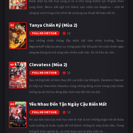
Được điện hạ hết mực sủng ái và ví như nàng bướm rực rỡ giữa chốn
cung đình, Reirin bất ngờ trở thành nạn nhân của Keigetsu – một kẻ
sống ký sinh trong triều đình đã sử dụng ma thuật để hoán đổi th ...
Tanya Chiến Ký (Mùa 2)
#2
10
FULL HD VIETSUB
Sau những chiến thắng đầy khốc liệt trên chiến trường, Tanya
Degurechaff tiếp tục phục vụ trong quân đội Đế quốc khi cuộc chiến ngày
càng leo thang và mở rộng trên nhiều mặt trận. Dù sở hữu tài năn ...
Clevatess (Mùa 2)
#3
10
FULL HD VIETSUB
Sau những biến cố làm thay đổi cục diện của thế giới, Clevatess (Season
2) tiếp tục theo chân Clevatess cùng những đồng minh trong cuộc chiến
chống lại các thế lực đang đẩy nhân loại đến bờ vực diệ ...
Yêu Nhau Đến Tận Ngày Cậu Biến Mất
#4
10
FULL HD VIETSUB
Ẩn sau bức màn của một học viện bí mật là nơi những cô gái mồ côi được
nuôi dưỡng và huấn luyện để trở thành những cỗ máy chiến đấu. Trong
thế giới khắc nghiệt ấy, cái chết được xem là điều hiển nh ...