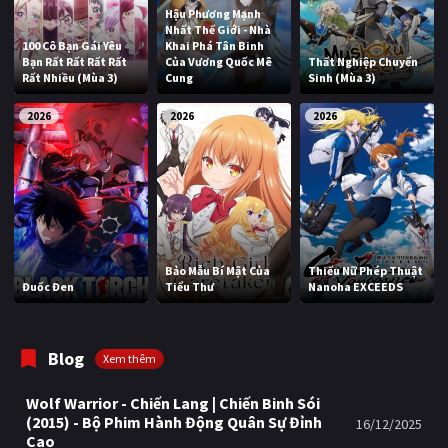
Hậu Phương Mạnh
Nhất Thế Giới - Nhà
100 Cô Bạn Gái Yêu
Khai Phá Tân Binh
Bạn Rất Rất Rất Rất
Của Vương Quốc Mê
Thất Nghiệp Chuyển
Rất Nhiều (Mùa 3)
Cung
Sinh (Mùa 3)
2026
2026
2026
Bảo Mẫu Bí Mật Của
Thiếu Nữ Phép Thuật
Đuốc Đen
Tiểu Thư
Nanoha EXCEEDS
Blog
Xem thêm
Wolf Warrior - Chiến Lang | Chiến Binh Sói
(2015) - Bộ Phim Hành Động Quân Sự Đỉnh
16/12/2025
Cao