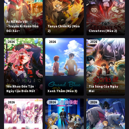
Ác Nữ Nửa Vời
~Truyền Kì Hoán Hồn
Tanya Chiến Ký (Mùa
Đổi Xác~
2)
Clevatess (Mùa 2)
2026
2026
2026
Yêu Nhau Đến Tận
Tia Sáng Của Ngày
Ngày Cậu Biến Mất
Xanh Thẳm (Mùa 3)
Mai
2026
2026
2026