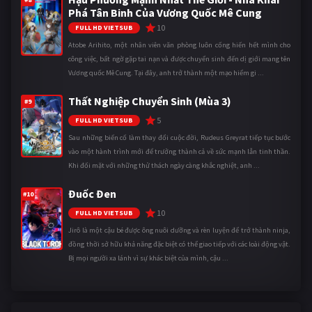
Phá Tân Binh Của Vương Quốc Mê Cung
10
FULL HD VIETSUB
Atobe Arihito, một nhân viên văn phòng luôn cống hiến hết mình cho
công việc, bất ngờ gặp tai nạn và được chuyển sinh đến dị giới mang tên
Vương quốc Mê Cung. Tại đây, anh trở thành một mạo hiểm gi ...
Thất Nghiệp Chuyển Sinh (Mùa 3)
#9
5
FULL HD VIETSUB
Sau những biến cố làm thay đổi cuộc đời, Rudeus Greyrat tiếp tục bước
vào một hành trình mới để trưởng thành cả về sức mạnh lẫn tinh thần.
Khi đối mặt với những thử thách ngày càng khắc nghiệt, anh ...
Đuốc Đen
#10
10
FULL HD VIETSUB
Jirô là một cậu bé được ông nuôi dưỡng và rèn luyện để trở thành ninja,
đồng thời sở hữu khả năng đặc biệt có thể giao tiếp với các loài động vật.
Bị mọi người xa lánh vì sự khác biệt của mình, cậu ...