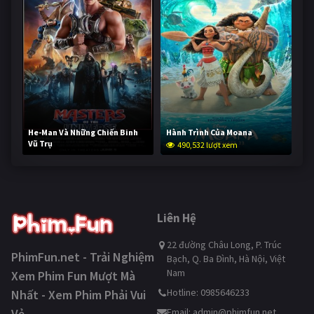
He-Man Và Những Chiến Binh
Hành Trình Của Moana
Vũ Trụ
490,532 lượt xem
239,252 lượt xem
Liên Hệ
22 đường Châu Long, P. Trúc
PhimFun.net - Trải Nghiệm
Bạch, Q. Ba Đình, Hà Nội, Việt
Nam
Xem Phim Fun Mượt Mà
Hotline: 0985646233
Nhất - Xem Phim Phải Vui
Vẻ
Email:
admin@phimfun.net