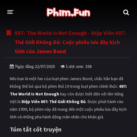
007: The World Is Not Enough - Điệp Viên 007:
THỂ LOẠI
Thế Giới Không Đủ: Cuộc phiêu lưu đầy kịch
Thần thoại - Cổ trang
Hành động
tính của James Bond
Tâm lý
Chiến tranh
22/07/2025
338
Ngày đăng:
Lượt xem:
Võ thuật - Kiếm hiệp
Nhạc kịch
Nếu bạn là một fan của loạt phim James Bond, chắc hẳn bạn đã
Kinh dị
Tội phạm - Hình sự
không thể bỏ qua bộ phim thứ 19 trong loạt phim chính thức:
007:
The World Is Not Enough
hay còn được biết đến với tên tiếng
Phiêu lưu
Hài hước
Việt là
Điệp Viên 007: Thế Giới Không Đủ
. Được phát hành vào
năm 1999, bộ phim này đã mang đến một cuộc phiêu lưu đầy kịch
Viễn tưởng
Khoa học - Tài liệu
tính và những pha hành động mãn nhãn cho khán giả.
Hoạt hình
Thể thao
Tóm tắt cốt truyện
Tình cảm - Lãng mạn
Kỳ ảo