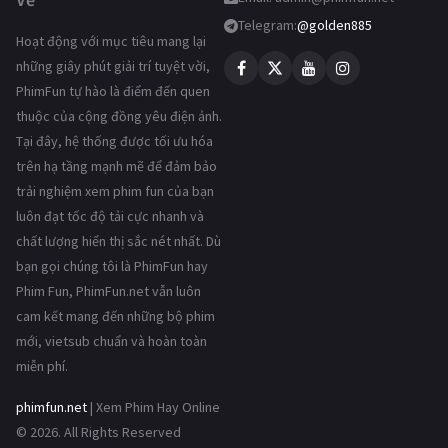
Telegram:
@golden885
Hoạt động với mục tiêu mang lại
những giây phút giải trí tuyệt vời,
PhimFun tự hào là điểm đến quen
thuộc của cộng đồng yêu điện ảnh.
Tại đây, hệ thống được tối ưu hóa
trên hạ tầng mạnh mẽ để đảm bảo
trải nghiệm xem phim fun của bạn
luôn đạt tốc độ tải cực nhanh và
chất lượng hiển thị sắc nét nhất. Dù
bạn gọi chúng tôi là PhimFun hay
Phim Fun, PhimFun.net vẫn luôn
cam kết mang đến những bộ phim
mới, vietsub chuẩn và hoàn toàn
miễn phí.
phimfun.net
| Xem Phim Hay Online
© 2026. All Rights Reserved