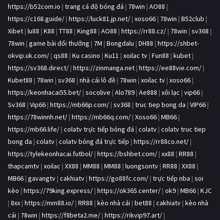
https://b52com.io
|
trang cá độ bóng đá
|
78win
|
AO88
|
https://c168.guide/
|
https://luck81.jp.net/
|
xoso66
|
78win
|
B52club
|
Xibet
|
lu88
|
K88
|
TT88
|
King88
|
AO88
|
https://rr88.cz/
|
78win
|
sv368
|
78win
|
game bài đổi thưởng
|
7M
|
Bongdalu
|
DH88
|
https://shbet-
okvip.uk.com/
|
qs88
|
Ku casino
|
Ku11
|
xoilac tv
|
Fun88
|
kubet
|
https://sv368.direct/
|
https://zinmanga.net
|
https://ee88vie.com/
|
Kubet88
|
78win
|
sv368
|
nhà cái lô đề
|
78win
|
xoilac tv
|
xoso66
|
https://keonhacai55.bet/
|
socolive
|
Alo789
|
Ae888
|
xôi lạc
|
vip66
|
Sv368
|
Vip66
|
https://mb66p.com/
|
sv368
|
truc tiep bong da
|
VIP66
|
https://78winnh.net/
|
https://mb66q.com/
|
Xoso66
|
MB66
|
https://mb66.life/
|
colatv trực tiếp bóng đá
|
colatv
|
colatv truc tiep
bong da
|
colatv
|
colatv bóng đá trực tiếp
|
https://rr88co.net/
|
https://tylekeonhacai.futbol/
|
https://bshbet.com/
|
xx88
|
RR88
|
thapcamtv
|
xoilac
|
XX88
|
MM88
|
MM88
|
luongsontv
|
RR88
|
XX88
|
MB66
|
gavangtv
|
cakhiatv
|
https://go88fc.com/
|
trực tiếp nba
|
soi
kèo
|
https://79king.express/
|
https://ok365.center/
|
ok9
|
MB66
|
KJC
|
8xx
|
https://mm88.io/
|
RR88
|
kèo nhà cái
|
bet88
|
cakhiatv
|
kèo nhà
cái
|
78win
|
https://f8beta2.me/
|
https://rikvip97.art/
|