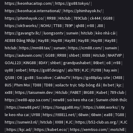
https://keonhacaitop.com/
|
https://go88.tokyo/
|
https://keonhacai.international/
|
https://phimhayok.tv/
|
https://phimhayok.co/
|
RR88
|
Hitclub
|
789Club
|
ck444
|
GG88
|
https://ok9.works/
|
NOHU
|
TT88
|
789P
|
qh88
|
rr88
|
J88
|
https://gavangtv.llc/
|
luongsontv
|
sunwin
|
hitclub
|
kèo nhà cái
|
AE888 Đăng Nhập
|
Hay88
|
Hay88
|
Hay88
|
Hay88
|
Hay88
|
Hay88
|
hitclub
|
https://mm88.tax/
|
sunwin
|
https://icm88.com/
|
sunwin
|
https://aukuwin.com/
|
GG88
|
RR88
|
shbet
|
XX88
|
Hitclub
|
NHATVIP
|
GOAL123
|
KING88
|
8DAY
|
shbet
|
grandpashabet
|
86bet
|
o8
|
rr88
|
uy88
|
onbet
|
https://go8f.design/
|
alo789
|
KJC
|
FLY88
|
hay.win
|
QS88
|
O8
|
go88
|
Socolive
|
CakhiaTV
|
https://go88play.site
|
CM88
|
8US
|
Phim Moi
|
TD88
|
TD88
|
xoilactv trực tiếp bóng đá
|
8x bet
|
kjc
|
xx88
|
https://taisunwin.dev
|
Hitclub
|
FABET
|
BIG88
|
Kubet
|
789 club
|
https://ee88-app.sa.com/
|
new88
|
soi keo nha cai
|
Sunwin chính thức
|
https://new88.pet/
|
https://tongga88.my/
|
https://s666.works/
|
ty
le keo nha cai
|
UY88
|
https://tt8811.net/
|
68win
|
68win
|
ea88
|
TG88
|
https://sunwin3.nl/
|
hitclub
|
XX88
|
KJC
|
https://b52-club.us.org/
|
KJC
|
https://kjc.ad/
|
https://kubet.eco/
|
https://xemtiso.com/
|
motchill
|