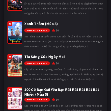
Ẩn sau bức màn của một học viện bí mật là nơi những cô gái mồ côi được
nuôi dưỡng và huấn luyện để trở thành những cỗ máy chiến đấu. Trong
thế giới khắc nghiệt ấy, cái chết được xem là điều hiển nh ...
Xanh Thẳm (Mùa 3)
#5
10
FULL HD VIETSUB
Sau hàng loạt chuyến phiêu lưu điên rồ và những kỷ niệm khó quên,
Grand Blue Dreaming (Season 3) tiếp tục theo chân Iori Kitahara cùng các
thành viên câu lạc bộ lặn trong những ngày tháng đại học đ ...
Tia Sáng Của Ngày Mai
#6
10
FULL HD VIETSUB
Lấy bối cảnh một Kyoto giả tưởng của thế kỷ 20, bộ phim kể về hai anh
em Seiroku và Kihachi Sakamoto, những người ôm ấp khát vọng đưa Kỷ
nguyên Điện đến với đất nước thông qua cuốn Danh mục Điện th ...
100 Cô Bạn Gái Yêu Bạn Rất Rất Rất Rất Rất
#7
Nhiều (Mùa 3)
10
FULL HD VIETSUB
Sau khi trải qua 100 lần thất tình suốt những năm trung học cơ sở,
Rentaro Aijo quyết định đến một ngôi đền để cầu mong tìm được bạn gái