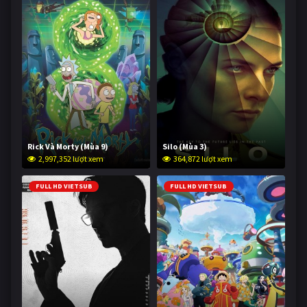
Rick Và Morty (Mùa 9)
Silo (Mùa 3)
2,997,352 lượt xem
364,872 lượt xem
FULL HD VIETSUB
FULL HD VIETSUB