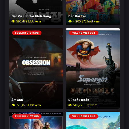
Đặc Vụ Kim Tái Khởi Động
Đảo Hải Tặc
596,479 lượt xem
4,205,872 lượt xem
FULL HD VIETSUB
FULL HD VIETSUB
Ám Ảnh
Nữ Siêu Nhân
720,025 lượt xem
548,225 lượt xem
FULL HD VIETSUB
FULL HD VIETSUB