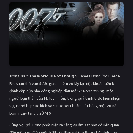
Giật gân
Gia đình
Bí ẩn
Lịch sử
Viễn Tây
Tiểu sử
GameShow
DramaTV
QUỐC GIA
Âu - Mỹ
Trung Quốc - Hồng Kông
Trong
007: The World Is Not Enough
, James Bond (do Pierce
Brosnan thủ vai) được giao nhiệm vụ lấy lại một khoản tiền bị
Hàn Quốc
Nhật Bản
đánh cắp của nhà công nghiệp dầu mỏ Sir Robert King, một
Ấn Độ
Việt Nam
người bạn thân của M. Tuy nhiên, trong quá trình thực hiện nhiệm
vụ, Bond bị phục kích và Sir Robert bị ám sát bằng một vụ nổ
Tổng hợp
bom ngay tại trụ sở MI6.
Cùng với đó, Bond phát hiện ra rằng vụ ám sát này có liên quan
CẬP NHẬT
đến một cựu điệp viên KGB tên Renard (do Robert Carlyle thủ