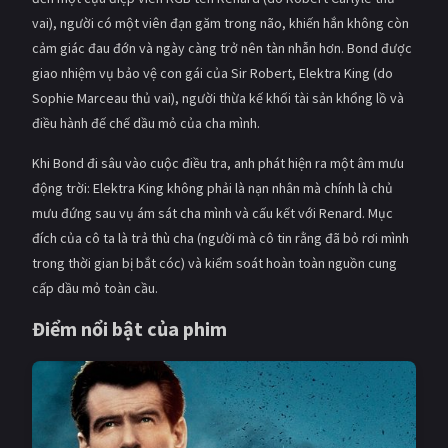
PHIM MỚI
vai), người có một viên đạn găm trong não, khiến hắn không còn
cảm giác đau đớn và ngày càng trở nên tàn nhẫn hơn. Bond được
PHIM BỘ
giao nhiệm vụ bảo vệ con gái của Sir Robert, Elektra King (do
PHIM LẺ
Sophie Marceau thủ vai), người thừa kế khối tài sản khổng lồ và
điều hành đế chế dầu mỏ của cha mình.
PHIM CHIẾU RẠP
Khi Bond đi sâu vào cuộc điều tra, anh phát hiện ra một âm mưu
TUYỂN TẬP PHIM
động trời: Elektra King không phải là nạn nhân mà chính là chủ
mưu đứng sau vụ ám sát cha mình và cấu kết với Renard. Mục
BLOG
đích của cô ta là trả thù cha (người mà cô tin rằng đã bỏ rơi mình
trong thời gian bị bắt cóc) và kiểm soát hoàn toàn nguồn cung
cấp dầu mỏ toàn cầu.
Điểm nổi bật của phim