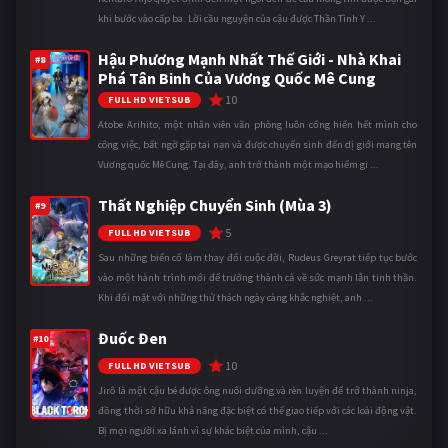
khi bước vào cấp ba. Lời cầu nguyện của cậu được Thần Tình Y ...
Hậu Phương Mạnh Nhất Thế Giới - Nhà Khai
#8
Phá Tân Binh Của Vương Quốc Mê Cung
10
FULL HD VIETSUB
Atobe Arihito, một nhân viên văn phòng luôn cống hiến hết mình cho
công việc, bất ngờ gặp tai nạn và được chuyển sinh đến dị giới mang tên
Vương quốc Mê Cung. Tại đây, anh trở thành một mạo hiểm gi ...
Thất Nghiệp Chuyển Sinh (Mùa 3)
#9
5
FULL HD VIETSUB
Sau những biến cố làm thay đổi cuộc đời, Rudeus Greyrat tiếp tục bước
vào một hành trình mới để trưởng thành cả về sức mạnh lẫn tinh thần.
Khi đối mặt với những thử thách ngày càng khắc nghiệt, anh ...
Đuốc Đen
#10
10
FULL HD VIETSUB
Jirô là một cậu bé được ông nuôi dưỡng và rèn luyện để trở thành ninja,
đồng thời sở hữu khả năng đặc biệt có thể giao tiếp với các loài động vật.
Bị mọi người xa lánh vì sự khác biệt của mình, cậu ...