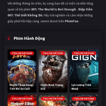
Với những thông tin trên, hy vọng bạn đã có một cái nhìn tổng
quan về bộ phim
007: The World Is Not Enough
-
Điệp Viên
007: Thế Giới Không Đủ
. Hãy trải nghiệm và cảm nhận những
giây phút hồi hộp cùng James Bond trên
PhimFun
.
Phim Hành Động
FULL HD VIETSUB
FULL HD VIETSUB
FULL HD VIETSUB
Huyền Thoại Aang:
Chiến Binh Trong
Lực Lượng Tinh
Tiết Khí Sư Cuối
Gió
Nhuệ
Cùng
FULL HD VIETSUB
FULL HD VIETSUB
FULL HD VIETSUB