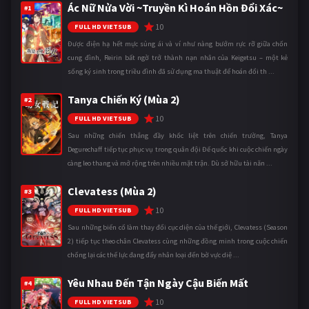
Ác Nữ Nửa Vời ~Truyền Kì Hoán Hồn Đổi Xác~
#1
10
FULL HD VIETSUB
Được điện hạ hết mực sủng ái và ví như nàng bướm rực rỡ giữa chốn
cung đình, Reirin bất ngờ trở thành nạn nhân của Keigetsu – một kẻ
sống ký sinh trong triều đình đã sử dụng ma thuật để hoán đổi th ...
Tanya Chiến Ký (Mùa 2)
#2
10
FULL HD VIETSUB
Sau những chiến thắng đầy khốc liệt trên chiến trường, Tanya
Degurechaff tiếp tục phục vụ trong quân đội Đế quốc khi cuộc chiến ngày
càng leo thang và mở rộng trên nhiều mặt trận. Dù sở hữu tài năn ...
Clevatess (Mùa 2)
#3
10
FULL HD VIETSUB
Sau những biến cố làm thay đổi cục diện của thế giới, Clevatess (Season
2) tiếp tục theo chân Clevatess cùng những đồng minh trong cuộc chiến
chống lại các thế lực đang đẩy nhân loại đến bờ vực diệ ...
Yêu Nhau Đến Tận Ngày Cậu Biến Mất
#4
10
FULL HD VIETSUB