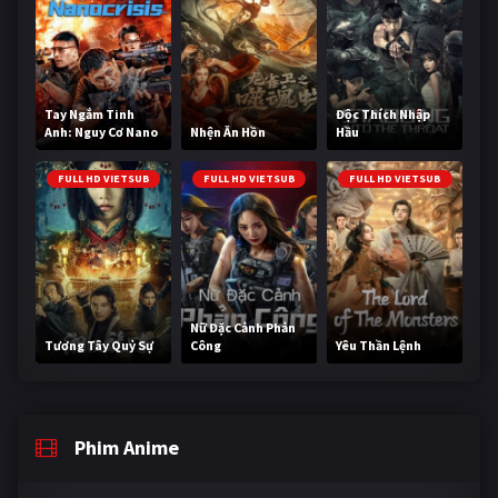
Tay Ngắm Tinh
Độc Thích Nhập
Anh: Nguy Cơ Nano
Nhện Ăn Hồn
Hầu
FULL HD VIETSUB
FULL HD VIETSUB
FULL HD VIETSUB
Nữ Đặc Cảnh Phản
Tương Tây Quỷ Sự
Công
Yêu Thần Lệnh
Phim Anime