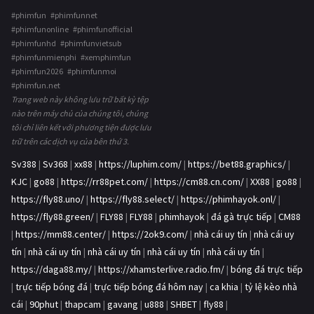
#phimfun #phimfunnet
#phimfunonline #phimfunofficial
#phimfunhd #phimfunvietsub
#phimfunmienphi #xemphimfun
#phimfun2026 #phimfunmoi
#phimfun.net
Trang web này không lưu trữ bất kỳ tệp
nào trên máy chủ của chúng tôi, chúng
tôi chỉ liên kết với phương tiện được lưu
trữ trên các dịch vụ của bên thứ 3.
Sv388
|
Sv368
|
xx88
|
https://luphim.com/
|
https://bet88.graphics/
|
KJC
|
go88
|
https://rr88pet.com/
|
https://cm88.cn.com/
|
XX88
|
go88
|
https://fly88.uno/
|
https://fly88.select/
|
https://phimhayok.onl/
|
https://fly88.green/
|
FLY88
|
FLY88
|
phimhayok
|
đá gà trực tiếp
|
CM88
|
https://mm88.center/
|
https://2ok9.com/
|
nhà cái uy tín
|
nhà cái uy
tín
|
nhà cái uy tín
|
nhà cái uy tín
|
nhà cái uy tín
|
nhà cái uy tín
|
https://daga88.my/
|
https://xhamsterlive.radio.fm/
|
bóng đá trực tiếp
|
trực tiếp bóng đá
|
trực tiếp bóng đá hôm nay
|
ca khia
|
tỷ lệ kèo nhà
cái
|
90phut
|
thapcam
|
gavang
|
u888
|
SHBET
|
fly88
|