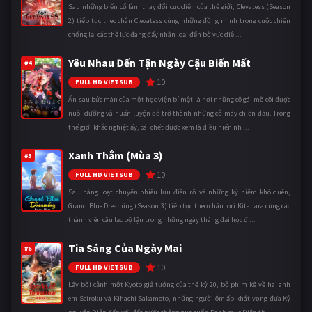
Sau những biến cố làm thay đổi cục diện của thế giới, Clevatess (Season
2) tiếp tục theo chân Clevatess cùng những đồng minh trong cuộc chiến
chống lại các thế lực đang đẩy nhân loại đến bờ vực diệ ...
Yêu Nhau Đến Tận Ngày Cậu Biến Mất
#4
10
FULL HD VIETSUB
Ẩn sau bức màn của một học viện bí mật là nơi những cô gái mồ côi được
nuôi dưỡng và huấn luyện để trở thành những cỗ máy chiến đấu. Trong
thế giới khắc nghiệt ấy, cái chết được xem là điều hiển nh ...
Xanh Thẳm (Mùa 3)
#5
10
FULL HD VIETSUB
Sau hàng loạt chuyến phiêu lưu điên rồ và những kỷ niệm khó quên,
Grand Blue Dreaming (Season 3) tiếp tục theo chân Iori Kitahara cùng các
thành viên câu lạc bộ lặn trong những ngày tháng đại học đ ...
Tia Sáng Của Ngày Mai
#6
10
FULL HD VIETSUB
Lấy bối cảnh một Kyoto giả tưởng của thế kỷ 20, bộ phim kể về hai anh
em Seiroku và Kihachi Sakamoto, những người ôm ấp khát vọng đưa Kỷ