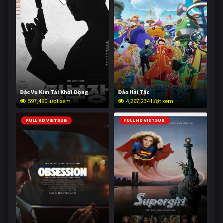
Đặc Vụ Kim Tái Khởi Động
Đảo Hải Tặc
597,490 lượt xem
4,207,234 lượt xem
FULL HD VIETSUB
FULL HD VIETSUB