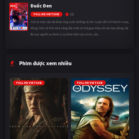
Đuốc Đen
#10
10
FULL HD VIETSUB
Jirô là một cậu bé được ông nuôi dưỡng và rèn luyện để trở thành ninja,
đồng thời sở hữu khả năng đặc biệt có thể giao tiếp với các loài động vật.
Bị mọi người xa lánh vì sự khác biệt của mình, cậu ...
Phim được xem nhiều
FULL HD VIETSUB
FULL HD VIETSUB