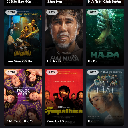
Cô Dâu Hào Môn
Sáng Đèn
Mưa Trên Cánh Bướm
2024
2024
2024
Làm Giàu Với Ma
Hai Muối
Ma Da
2024
2024
2024
B4S: Trước Giờ Yêu
Cảm Tình Viên
Mai