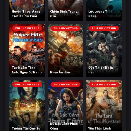
Huyền Thoại Aang:
Chiến Binh Trong
Lực Lượng Tinh
Tiết Khí Sư Cuối
Gió
Nhuệ
Cùng
FULL HD VIETSUB
FULL HD VIETSUB
FULL HD VIETSUB
Tay Ngắm Tinh
Độc Thích Nhập
Anh: Nguy Cơ Nano
Nhện Ăn Hồn
Hầu
FULL HD VIETSUB
FULL HD VIETSUB
FULL HD VIETSUB
Nữ Đặc Cảnh Phản
Tương Tây Quỷ Sự
Công
Yêu Thần Lệnh