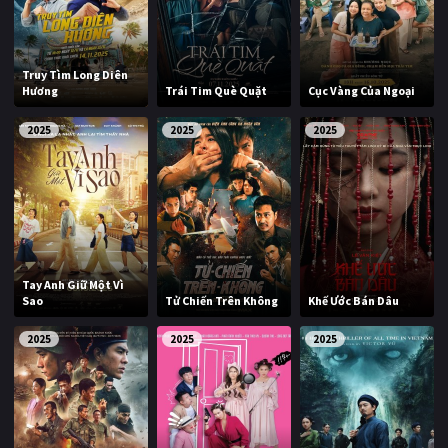
PHIM MỚI
PHIM BỘ
Truy Tìm Long Diên
Hương
Trái Tim Què Quặt
Cục Vàng Của Ngoại
PHIM LẺ
2025
2025
2025
PHIM CHIẾU RẠP
TUYỂN TẬP PHIM
BLOG
Tay Anh Giữ Một Vì
Sao
Tử Chiến Trên Không
Khế Ước Bán Dâu
2025
2025
2025