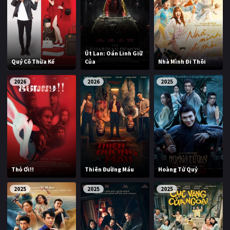
Giật gân
Gia đình
Bí ẩn
Lịch sử
Út Lan: Oán Linh Giữ
Viễn Tây
Tiểu sử
Quý Cô Thừa Kế
Của
Nhà Mình Đi Thôi
GameShow
DramaTV
2026
2026
2025
QUỐC GIA
Âu - Mỹ
Trung Quốc - Hồng Kông
Hàn Quốc
Nhật Bản
Ấn Độ
Việt Nam
Thỏ Ơi!!
Thiên Đường Máu
Hoàng Tử Quỷ
Tổng hợp
2025
2025
2025
CẬP NHẬT