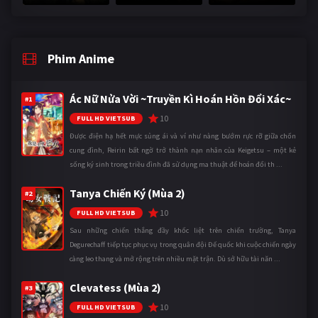
Phim Anime
Ác Nữ Nửa Vời ~Truyền Kì Hoán Hồn Đổi Xác~
#1
10
FULL HD VIETSUB
Được điện hạ hết mực sủng ái và ví như nàng bướm rực rỡ giữa chốn
cung đình, Reirin bất ngờ trở thành nạn nhân của Keigetsu – một kẻ
sống ký sinh trong triều đình đã sử dụng ma thuật để hoán đổi th ...
Tanya Chiến Ký (Mùa 2)
#2
10
FULL HD VIETSUB
Sau những chiến thắng đầy khốc liệt trên chiến trường, Tanya
Degurechaff tiếp tục phục vụ trong quân đội Đế quốc khi cuộc chiến ngày
càng leo thang và mở rộng trên nhiều mặt trận. Dù sở hữu tài năn ...
Clevatess (Mùa 2)
#3
10
FULL HD VIETSUB