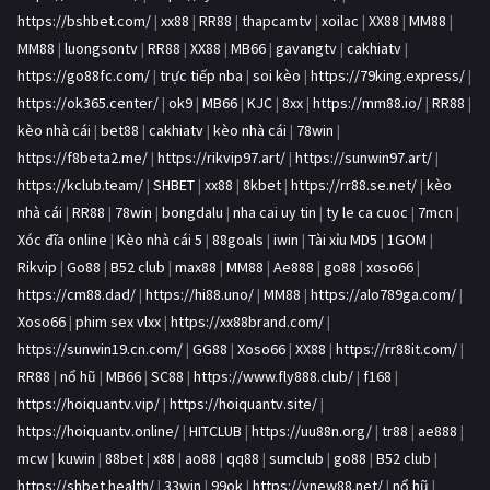
https://bshbet.com/
|
xx88
|
RR88
|
thapcamtv
|
xoilac
|
XX88
|
MM88
|
MM88
|
luongsontv
|
RR88
|
XX88
|
MB66
|
gavangtv
|
cakhiatv
|
https://go88fc.com/
|
trực tiếp nba
|
soi kèo
|
https://79king.express/
|
https://ok365.center/
|
ok9
|
MB66
|
KJC
|
8xx
|
https://mm88.io/
|
RR88
|
kèo nhà cái
|
bet88
|
cakhiatv
|
kèo nhà cái
|
78win
|
https://f8beta2.me/
|
https://rikvip97.art/
|
https://sunwin97.art/
|
https://kclub.team/
|
SHBET
|
xx88
|
8kbet
|
https://rr88.se.net/
|
kèo
nhà cái
|
RR88
|
78win
|
bongdalu
|
nha cai uy tin
|
ty le ca cuoc
|
7mcn
|
Xóc đĩa online
|
Kèo nhà cái 5
|
88goals
|
iwin
|
Tài xỉu MD5
|
1GOM
|
Rikvip
|
Go88
|
B52 club
|
max88
|
MM88
|
Ae888
|
go88
|
xoso66
|
https://cm88.dad/
|
https://hi88.uno/
|
MM88
|
https://alo789ga.com/
|
Xoso66
|
phim sex vlxx
|
https://xx88brand.com/
|
https://sunwin19.cn.com/
|
GG88
|
Xoso66
|
XX88
|
https://rr88it.com/
|
RR88
|
nổ hũ
|
MB66
|
SC88
|
https://www.fly888.club/
|
f168
|
https://hoiquantv.vip/
|
https://hoiquantv.site/
|
https://hoiquantv.online/
|
HITCLUB
|
https://uu88n.org/
|
tr88
|
ae888
|
mcw
|
kuwin
|
88bet
|
x88
|
ao88
|
qq88
|
sumclub
|
go88
|
B52 club
|
https://shbet.health/
|
33win
|
99ok
|
https://vnew88.net/
|
nổ hũ
|