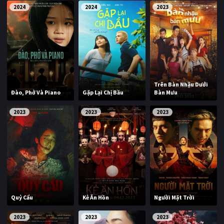
2024
2024
2023
Trên Bàn Nhậu Dưới
Đào, Phở Và Piano
Gặp Lại Chị Bầu
Bàn Mưu
2023
2023
2023
Quỷ Cẩu
Kẻ Ăn Hồn
Người Mặt Trời
2023
2023
2023