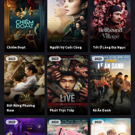
Chiếm Đoạt
Người Vợ Cuối Cùng
Tết Ở Làng Địa Ngục
2023
2023
2023
Đất Rừng Phương
Nam
Phát Trực Tiếp
Kẻ Ẩn Danh
2023
2023
2023