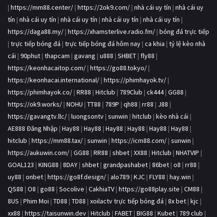
|
https://mm88.center/
|
https://2ok9.com/
|
nhà cái uy tín
|
nhà cái uy
tín
|
nhà cái uy tín
|
nhà cái uy tín
|
nhà cái uy tín
|
nhà cái uy tín
|
https://daga88.my/
|
https://xhamsterlive.radio.fm/
|
bóng đá trực tiếp
|
trực tiếp bóng đá
|
trực tiếp bóng đá hôm nay
|
ca khia
|
tỷ lệ kèo nhà
cái
|
90phut
|
thapcam
|
gavang
|
u888
|
SHBET
|
fly88
|
https://keonhacaitop.com/
|
https://go88.tokyo/
|
https://keonhacai.international/
|
https://phimhayok.tv/
|
https://phimhayok.co/
|
RR88
|
Hitclub
|
789Club
|
ck444
|
GG88
|
https://ok9.works/
|
NOHU
|
TT88
|
789P
|
qh88
|
rr88
|
J88
|
https://gavangtv.llc/
|
luongsontv
|
sunwin
|
hitclub
|
kèo nhà cái
|
AE888 Đăng Nhập
|
Hay88
|
Hay88
|
Hay88
|
Hay88
|
Hay88
|
Hay88
|
hitclub
|
https://mm88.tax/
|
sunwin
|
https://icm88.com/
|
sunwin
|
https://aukuwin.com/
|
GG88
|
RR88
|
shbet
|
XX88
|
Hitclub
|
NHATVIP
|
GOAL123
|
KING88
|
8DAY
|
shbet
|
grandpashabet
|
86bet
|
o8
|
rr88
|
uy88
|
onbet
|
https://go8f.design/
|
alo789
|
KJC
|
FLY88
|
hay.win
|
QS88
|
O8
|
go88
|
Socolive
|
CakhiaTV
|
https://go88play.site
|
CM88
|
8US
|
Phim Moi
|
TD88
|
TD88
|
xoilactv trực tiếp bóng đá
|
8x bet
|
kjc
|
xx88
|
https://taisunwin.dev
|
Hitclub
|
FABET
|
BIG88
|
Kubet
|
789 club
|