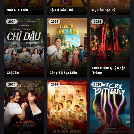
Nhà Gia Tiên
Bộ Tứ Báo Thủ
Nụ Hôn Bạc Tỷ
2024
2024
2024
Linh Miêu: Quỷ Nhập
Chị Dâu
Công Tử Bạc Liêu
Tràng
2024
2024
2024