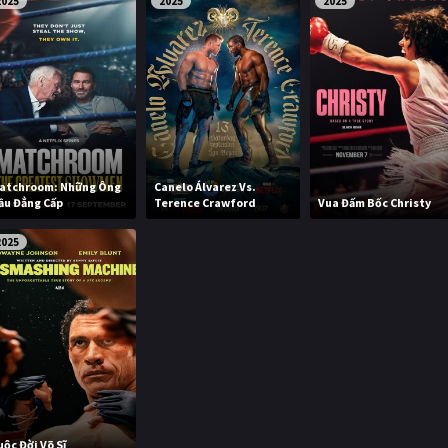
2025
2025
2025
atchroom: Những Ông
Canelo Álvarez Vs.
ầu Đẳng Cấp
Terence Crawford
Vua Đấm Bốc Christy
2025
uộc Đời Võ Sĩ