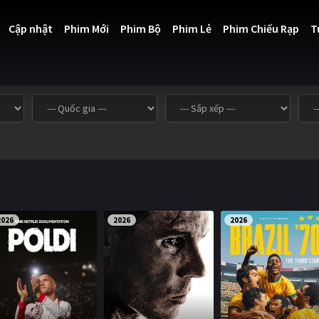
Cập nhật
Phim Mới
Phim Bộ
Phim Lẻ
Phim Chiếu Rạp
T
2026
2026
2026