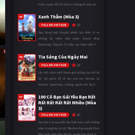
huấn luyện để trở thành những cỗ máy chiến
đấu. Trong thế giới khắc nghiệt ấy, cái chết
Xanh Thẳm (Mùa 3)
được xem là điều hiển nh ...
#5
10
FULL HD VIETSUB
Sau hàng loạt chuyến phiêu lưu điên rồ và
những kỷ niệm khó quên, Grand Blue
Dreaming (Season 3) tiếp tục theo chân Iori
Kitahara cùng các thành viên câu lạc bộ lặn
Tia Sáng Của Ngày Mai
trong những ngày tháng đại học đ ...
#6
10
FULL HD VIETSUB
Lấy bối cảnh một Kyoto giả tưởng của thế kỷ
20, bộ phim kể về hai anh em Seiroku và
Kihachi Sakamoto, những người ôm ấp khát
vọng đưa Kỷ nguyên Điện đến với đất nước
100 Cô Bạn Gái Yêu Bạn Rất
thông qua cuốn Danh mục Điện th ...
#7
Rất Rất Rất Rất Nhiều (Mùa
3)
10
FULL HD VIETSUB
Sau khi trải qua 100 lần thất tình suốt những
năm trung học cơ sở, Rentaro Aijo quyết định
đến một ngôi đền để cầu mong tìm được bạn