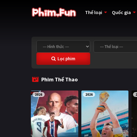
Thể loại
Quốc gia
Lọc phim
Phim Thể Thao
2026
2026