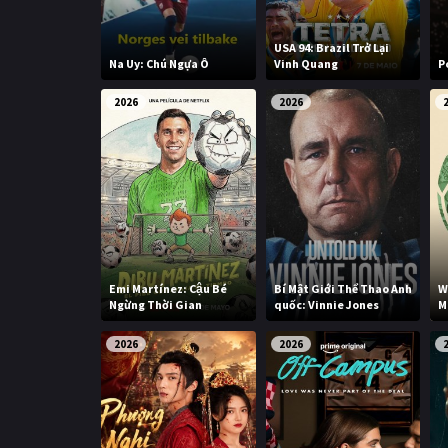
USA 94: Brazil Trở Lại
Na Uy: Chú Ngựa Ô
Vinh Quang
P
2026
2026
Emi Martínez: Cậu Bé
Bí Mật Giới Thể Thao Anh
W
Ngừng Thời Gian
quốc: Vinnie Jones
M
2026
2026