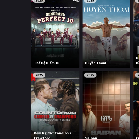
2025
2025
M
Thế Hệ Điểm 10
Huyền Thoại
B
2025
2025
Đếm Ngược: Canelo vs.
Crawford
Saipan
C