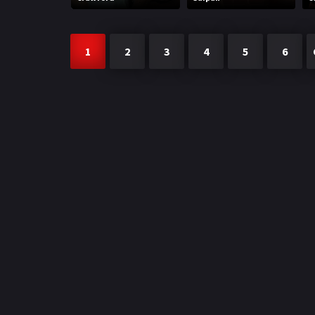
1
2
3
4
5
6