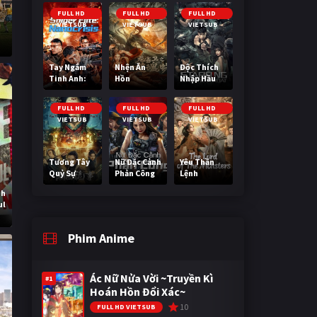
Cuối Cùng
FULL HD
FULL HD
FULL HD
VIETSUB
VIETSUB
VIETSUB
Tay Ngắm
Nhện Ăn
Độc Thích
Tinh Anh:
Hồn
Nhập Hầu
Nguy Cơ
Nano
FULL HD
FULL HD
FULL HD
VIETSUB
VIETSUB
VIETSUB
Tương Tây
Nữ Đặc Cảnh
Yêu Thần
Quỷ Sự
Phản Công
Lệnh
nh
ul
Phim Anime
Ác Nữ Nửa Vời ~Truyền Kì
#1
Hoán Hồn Đổi Xác~
10
FULL HD VIETSUB