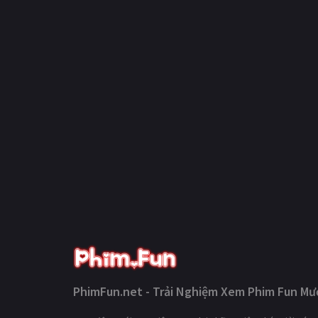
PhimFun.net - Trải Nghiệm Xem Phim Fun Mượ