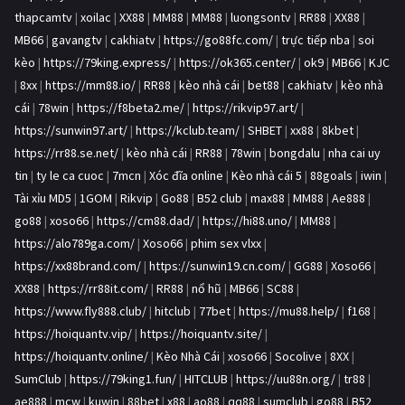
thapcamtv
|
xoilac
|
XX88
|
MM88
|
MM88
|
luongsontv
|
RR88
|
XX88
|
MB66
|
gavangtv
|
cakhiatv
|
https://go88fc.com/
|
trực tiếp nba
|
soi
kèo
|
https://79king.express/
|
https://ok365.center/
|
ok9
|
MB66
|
KJC
|
8xx
|
https://mm88.io/
|
RR88
|
kèo nhà cái
|
bet88
|
cakhiatv
|
kèo nhà
cái
|
78win
|
https://f8beta2.me/
|
https://rikvip97.art/
|
https://sunwin97.art/
|
https://kclub.team/
|
SHBET
|
xx88
|
8kbet
|
https://rr88.se.net/
|
kèo nhà cái
|
RR88
|
78win
|
bongdalu
|
nha cai uy
tin
|
ty le ca cuoc
|
7mcn
|
Xóc đĩa online
|
Kèo nhà cái 5
|
88goals
|
iwin
|
Tài xỉu MD5
|
1GOM
|
Rikvip
|
Go88
|
B52 club
|
max88
|
MM88
|
Ae888
|
go88
|
xoso66
|
https://cm88.dad/
|
https://hi88.uno/
|
MM88
|
https://alo789ga.com/
|
Xoso66
|
phim sex vlxx
|
https://xx88brand.com/
|
https://sunwin19.cn.com/
|
GG88
|
Xoso66
|
XX88
|
https://rr88it.com/
|
RR88
|
nổ hũ
|
MB66
|
SC88
|
https://www.fly888.club/
|
hitclub
|
77bet
|
https://mu88.help/
|
f168
|
https://hoiquantv.vip/
|
https://hoiquantv.site/
|
https://hoiquantv.online/
|
Kèo Nhà Cái
|
xoso66
|
Socolive
|
8XX
|
SumClub
|
https://79king1.fun/
|
HITCLUB
|
https://uu88n.org/
|
tr88
|
ae888
|
mcw
|
kuwin
|
88bet
|
x88
|
ao88
|
qq88
|
sumclub
|
go88
|
B52