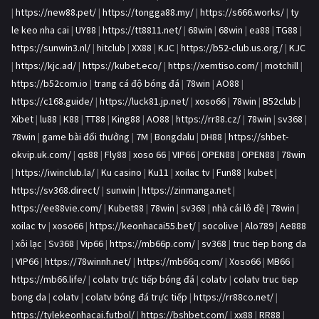
|
https://new88.pet/
|
https://tongga88.my/
|
https://s666.works/
|
ty
le keo nha cai
|
UY88
|
https://tt8811.net/
|
68win
|
68win
|
ea88
|
TG88
|
https://sunwin3.nl/
|
hitclub
|
XX88
|
KJC
|
https://b52-club.us.org/
|
KJC
|
https://kjc.ad/
|
https://kubet.eco/
|
https://xemtiso.com/
|
motchill
|
https://b52com.io
|
trang cá độ bóng đá
|
78win
|
AO88
|
https://c168.guide/
|
https://luck81.jp.net/
|
xoso66
|
78win
|
B52club
|
Xibet
|
lu88
|
K88
|
TT88
|
King88
|
AO88
|
https://rr88.cz/
|
78win
|
sv368
|
78win
|
game bài đổi thưởng
|
7M
|
Bongdalu
|
DH88
|
https://shbet-
okvip.uk.com/
|
qs88
|
Fly88
|
xoso 66
|
VIP66
|
OPEN88
|
OPEN88
|
78win
|
https://iwinclub.la/
|
Ku casino
|
Ku11
|
xoilac tv
|
Fun88
|
kubet
|
https://sv368.direct/
|
sunwin
|
https://zinmanga.net
|
https://ee88vie.com/
|
Kubet88
|
78win
|
sv368
|
nhà cái lô đề
|
78win
|
xoilac tv
|
xoso66
|
https://keonhacai55.bet/
|
socolive
|
Alo789
|
Ae888
|
xôi lạc
|
Sv368
|
Vip66
|
https://mb66p.com/
|
sv368
|
truc tiep bong da
|
VIP66
|
https://78winnh.net/
|
https://mb66q.com/
|
Xoso66
|
MB66
|
https://mb66.life/
|
colatv trực tiếp bóng đá
|
colatv
|
colatv truc tiep
bong da
|
colatv
|
colatv bóng đá trực tiếp
|
https://rr88co.net/
|
https://tylekeonhacai.futbol/
|
https://bshbet.com/
|
xx88
|
RR88
|