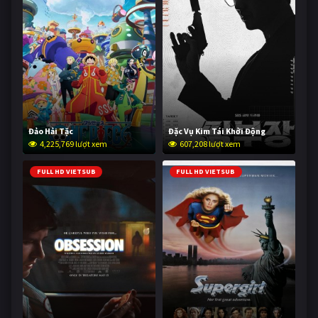
Đảo Hải Tặc
Đặc Vụ Kim Tái Khởi Động
4,225,769 lượt xem
607,208 lượt xem
FULL HD VIETSUB
FULL HD VIETSUB