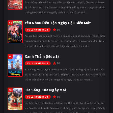
Sau những biến cố làm thay đổi cục diện của thế giới, Clevatess (Season
2) tiếp tục theo chân Clevatess cùng những đồng minh trong cuộc chiến
chống lại các thế lực đang đẩy nhân loại đến bờ vực diệ ...
Yêu Nhau Đến Tận Ngày Cậu Biến Mất
#4
10
FULL HD VIETSUB
Ẩn sau bức màn của một học viện bí mật là nơi những cô gái mồ côi được
nuôi dưỡng và huấn luyện để trở thành những cỗ máy chiến đấu. Trong
thế giới khắc nghiệt ấy, cái chết được xem là điều hiển nh ...
Xanh Thẳm (Mùa 3)
#5
10
FULL HD VIETSUB
Sau hàng loạt chuyến phiêu lưu điên rồ và những kỷ niệm khó quên,
Grand Blue Dreaming (Season 3) tiếp tục theo chân Iori Kitahara cùng các
thành viên câu lạc bộ lặn trong những ngày tháng đại học đ ...
Tia Sáng Của Ngày Mai
#6
10
FULL HD VIETSUB
Lấy bối cảnh một Kyoto giả tưởng của thế kỷ 20, bộ phim kể về hai anh
em Seiroku và Kihachi Sakamoto, những người ôm ấp khát vọng đưa Kỷ