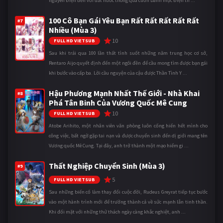
nguyên Điện đến với đất nước thông qua cuốn Danh mục Điện th ...
100 Cô Bạn Gái Yêu Bạn Rất Rất Rất Rất Rất
#7
Nhiều (Mùa 3)
10
FULL HD VIETSUB
Sau khi trải qua 100 lần thất tình suốt những năm trung học cơ sở,
Rentaro Aijo quyết định đến một ngôi đền để cầu mong tìm được bạn gái
khi bước vào cấp ba. Lời cầu nguyện của cậu được Thần Tình Y ...
Hậu Phương Mạnh Nhất Thế Giới - Nhà Khai
#8
Phá Tân Binh Của Vương Quốc Mê Cung
10
FULL HD VIETSUB
Atobe Arihito, một nhân viên văn phòng luôn cống hiến hết mình cho
công việc, bất ngờ gặp tai nạn và được chuyển sinh đến dị giới mang tên
Vương quốc Mê Cung. Tại đây, anh trở thành một mạo hiểm gi ...
Thất Nghiệp Chuyển Sinh (Mùa 3)
#9
5
FULL HD VIETSUB
Sau những biến cố làm thay đổi cuộc đời, Rudeus Greyrat tiếp tục bước
vào một hành trình mới để trưởng thành cả về sức mạnh lẫn tinh thần.
Khi đối mặt với những thử thách ngày càng khắc nghiệt, anh ...