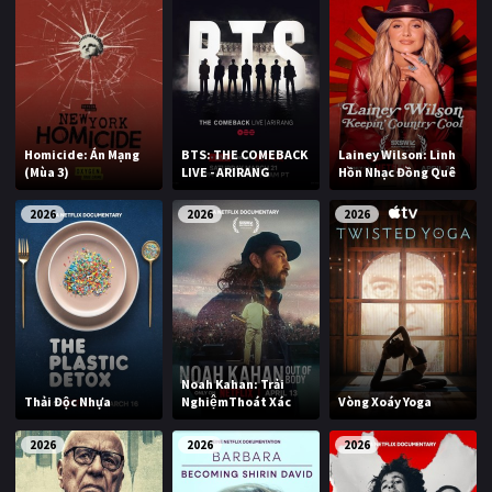
Homicide: Án Mạng
BTS: THE COMEBACK
Lainey Wilson: Linh
(Mùa 3)
LIVE - ARIRANG
Hồn Nhạc Đồng Quê
2026
2026
2026
Noah Kahan: Trải
Thải Độc Nhựa
NghiệmThoát Xác
Vòng Xoáy Yoga
2026
2026
2026