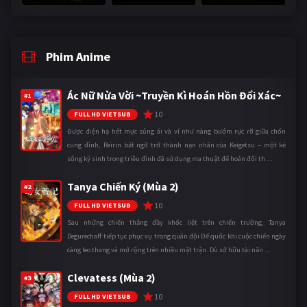
Phim Anime
Ác Nữ Nửa Vời ~Truyền Kì Hoán Hồn Đổi Xác~
#1
10
FULL HD VIETSUB
Được điện hạ hết mực sủng ái và ví như nàng bướm rực rỡ giữa chốn
cung đình, Reirin bất ngờ trở thành nạn nhân của Keigetsu – một kẻ
sống ký sinh trong triều đình đã sử dụng ma thuật để hoán đổi th ...
Tanya Chiến Ký (Mùa 2)
#2
10
FULL HD VIETSUB
Sau những chiến thắng đầy khốc liệt trên chiến trường, Tanya
Degurechaff tiếp tục phục vụ trong quân đội Đế quốc khi cuộc chiến ngày
càng leo thang và mở rộng trên nhiều mặt trận. Dù sở hữu tài năn ...
Clevatess (Mùa 2)
#3
10
FULL HD VIETSUB