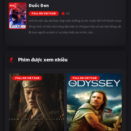
Đuốc Đen
#10
10
FULL HD VIETSUB
Jirô là một cậu bé được ông nuôi dưỡng và rèn luyện để trở thành ninja,
đồng thời sở hữu khả năng đặc biệt có thể giao tiếp với các loài động vật.
Bị mọi người xa lánh vì sự khác biệt của mình, cậu ...
Phim được xem nhiều
FULL HD VIETSUB
FULL HD VIETSUB