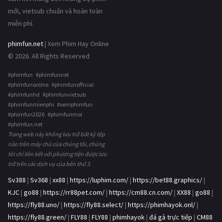
mới, vietsub chuẩn và hoàn toàn
miễn phí.
phimfun.net
| Xem Phim Hay Online
© 2026. All Rights Reserved
#phimfun #phimfunnet
#phimfunonline #phimfunofficial
#phimfunhd #phimfunvietsub
#phimfunmienphi #xemphimfun
#phimfun2026 #phimfunmoi
#phimfun.net
Trang web này không lưu trữ bất kỳ tệp
nào trên máy chủ của chúng tôi, chúng
tôi chỉ liên kết với phương tiện được lưu
trữ trên các dịch vụ của bên thứ 3.
Sv388
|
Sv368
|
xx88
|
https://luphim.com/
|
https://bet88.graphics/
|
KJC
|
go88
|
https://rr88pet.com/
|
https://cm88.cn.com/
|
XX88
|
go88
|
https://fly88.uno/
|
https://fly88.select/
|
https://phimhayok.onl/
|
https://fly88.green/
|
FLY88
|
FLY88
|
phimhayok
|
đá gà trực tiếp
|
CM88