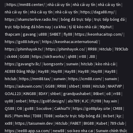
|
https://mm88.center/
|
nhà cái uy tín
|
nhà cái uy tín
|
nhà cái uy tín
|
nhà cái uy tín
|
nhà cái uy tín
|
nhà cái uy tín
|
https://daga88.my/
|
https://xhamsterlive.radio.fm/
|
bóng đá trực tiếp
|
trực tiếp bóng đá
|
trực tiếp bóng đá hôm nay
|
ca khia
|
tỷ lệ kèo nhà cái
|
90phut
|
thapcam
|
gavang
|
u888
|
SHBET
|
fly88
|
https://keonhacaitop.com/
|
https://go88.tokyo/
|
https://keonhacai.international/
|
https://phimhayok.tv/
|
https://phimhayok.co/
|
RR88
|
Hitclub
|
789Club
|
ck444
|
GG88
|
https://ok9.works/
|
qh88
|
rr88
|
J88
|
https://gavangtv.llc/
|
luongsontv
|
sunwin
|
hitclub
|
kèo nhà cái
|
AE888 Đăng Nhập
|
Hay88
|
Hay88
|
Hay88
|
Hay88
|
Hay88
|
Hay88
|
hitclub
|
https://mm88.tax/
|
sunwin
|
https://icm88.com/
|
sunwin
|
https://aukuwin.com/
|
GG88
|
RR88
|
shbet
|
XX88
|
Hitclub
|
NHATVIP
|
GOAL123
|
KING88
|
8DAY
|
shbet
|
grandpashabet
|
86bet
|
o8
|
rr88
|
uy88
|
onbet
|
https://go8f.design/
|
alo789
|
KJC
|
FLY88
|
hay.win
|
QS88
|
O8
|
go88
|
Socolive
|
CakhiaTV
|
https://go88play.site
|
CM88
|
8US
|
Phim Moi
|
TD88
|
TD88
|
xoilactv trực tiếp bóng đá
|
8x bet
|
kjc
|
xx88
|
https://taisunwin.dev
|
Hitclub
|
FABET
|
BIG88
|
Kubet
|
789 club
|
https://ee88-app.sa.com/
|
new88
|
soi keo nha cai
|
Sunwin chính thức