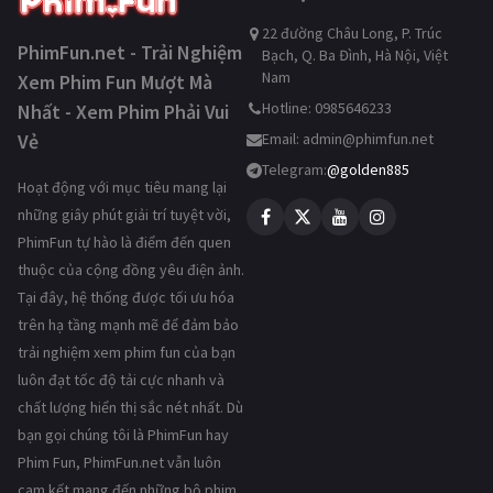
22 đường Châu Long, P. Trúc
PhimFun.net - Trải Nghiệm
Bạch, Q. Ba Đình, Hà Nội, Việt
Nam
Xem Phim Fun Mượt Mà
Hotline: 0985646233
Nhất - Xem Phim Phải Vui
Vẻ
Email:
admin@phimfun.net
Telegram:
@golden885
Hoạt động với mục tiêu mang lại
những giây phút giải trí tuyệt vời,
PhimFun tự hào là điểm đến quen
thuộc của cộng đồng yêu điện ảnh.
Tại đây, hệ thống được tối ưu hóa
trên hạ tầng mạnh mẽ để đảm bảo
trải nghiệm xem phim fun của bạn
luôn đạt tốc độ tải cực nhanh và
chất lượng hiển thị sắc nét nhất. Dù
bạn gọi chúng tôi là PhimFun hay
Phim Fun, PhimFun.net vẫn luôn
cam kết mang đến những bộ phim