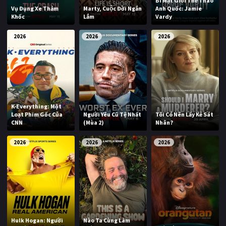
Bí Mật Giới Thể Thao
Vụ Đụng Xe Thảm
Marty, Cuộc Đời Ngắn
Anh Quốc: Jamie
Khốc
Lắm
Vardy
2026
2026
2026
K-Everything: Một
Loạt Phim Gốc Của
Người Yêu Cũ Tệ Nhất
Tôi Có Nên Lấy Kẻ Sát
CNN
(Mùa 2)
Nhân?
2026
2026
2026
Hulk Hogan: Người
Nào Ta Cùng Làm