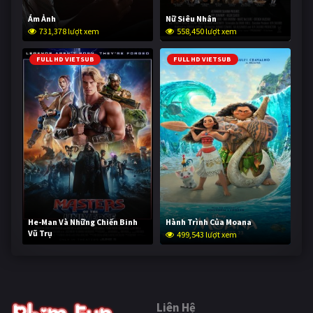
Ám Ảnh
Nữ Siêu Nhân
731,378 lượt xem
558,450 lượt xem
FULL HD VIETSUB
FULL HD VIETSUB
He-Man Và Những Chiến Binh
Hành Trình Của Moana
Vũ Trụ
499,543 lượt xem
248,984 lượt xem
Liên Hệ