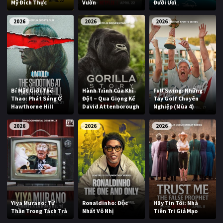
Mỹ Đích Thực
Vườn
Đười Ươi
2026
2026
2026
Bí Mật Giới Thể
Hành Trình Của Khỉ
Full Swing: Những
Thao: Phát Súng Ở
Đột – Qua Giọng Kể
Tay Golf Chuyên
Hawthorne Hill
David Attenborough
Nghiệp (Mùa 4)
2026
2026
2026
Yiya Murano: Tử
Ronaldinho: Độc
Hãy Tin Tôi: Nhà
Thần Trong Tách Trà
Nhất Vô Nhị
Tiên Tri Giả Mạo