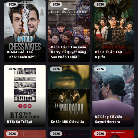
2026
2026
2026
Hành Trình Tìm Kiếm
Bí Mật Giới Thể
Harry: Bí Quyết Đằng
Đàn Kiến Ăn Thịt
Thao: Chiếu Hết
Sau Phép Thuật
Người
2026
2026
2026
Nữ Công Tố Viên
BTS: Sự Trở Lại
Kẻ Săn Mồi Ở Sevilla
Sayuri Herrera
2026
2026
2026