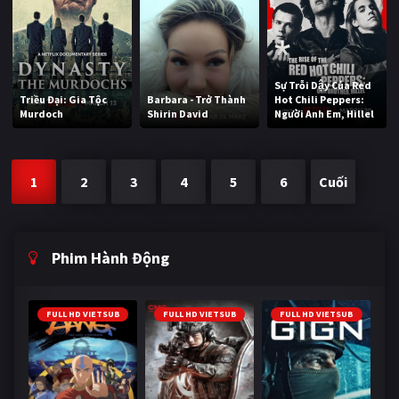
Sự Trỗi Dậy Của Red
Triều Đại: Gia Tộc
Barbara - Trở Thành
Hot Chili Peppers:
Murdoch
Shirin David
Người Anh Em, Hillel
1
2
3
4
5
6
Cuối
Phim Hành Động
FULL HD VIETSUB
FULL HD VIETSUB
FULL HD VIETSUB