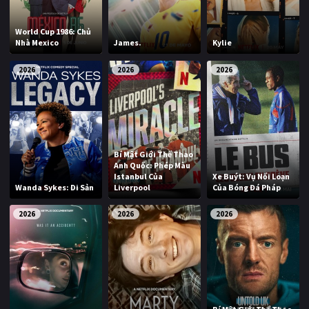
World Cup 1986: Chủ
Nhà Mexico
James.
Kylie
2026
2026
2026
Bí Mật Giới Thể Thao
Anh Quốc: Phép Màu
Istanbul Của
Xe Buýt: Vụ Nổi Loạn
Wanda Sykes: Di Sản
Liverpool
Của Bóng Đá Pháp
2026
2026
2026