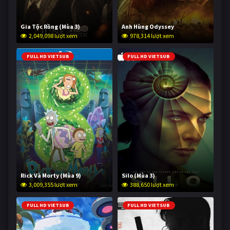
Gia Tộc Rồng (Mùa 3)
Anh Hùng Odyssey
2,049,098 lượt xem
978,314 lượt xem
FULL HD VIETSUB
FULL HD VIETSUB
Rick Và Morty (Mùa 9)
Silo (Mùa 3)
3,009,355 lượt xem
388,650 lượt xem
FULL HD VIETSUB
FULL HD VIETSUB