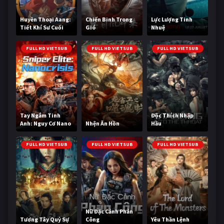
Huyền Thoại Aang:
Chiến Binh Trong
Lực Lượng Tinh
Tiết Khí Sư Cuối
Gió
Nhuệ
Cùng
FULL HD VIETSUB
FULL HD VIETSUB
FULL HD VIETSUB
Tay Ngắm Tinh
Độc Thích Nhập
Anh: Nguy Cơ Nano
Nhện Ăn Hồn
Hầu
FULL HD VIETSUB
FULL HD VIETSUB
FULL HD VIETSUB
Nữ Đặc Cảnh Phản
Tương Tây Quỷ Sự
Công
Yêu Thần Lệnh