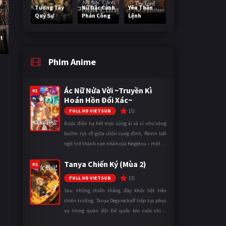
Tương Tây
Nữ Đặc Cảnh
Yêu Thần
Quỷ Sự
Phản Công
Lệnh
ột
Phim Anime
Ác Nữ Nửa Vời ~Truyền Kì
#1
Hoán Hồn Đổi Xác~
10
FULL HD VIETSUB
Được điện hạ hết mực sủng ái và ví như nàng
bướm rực rỡ giữa chốn cung đình, Reirin bất
ngờ trở thành nạn nhân của Keigetsu – một kẻ
sống ký sinh trong triều đình đã sử dụng ma
Tanya Chiến Ký (Mùa 2)
thuật để hoán đổi th ...
#2
10
FULL HD VIETSUB
Sau những chiến thắng đầy khốc liệt trên
chiến trường, Tanya Degurechaff tiếp tục phục
vụ trong quân đội Đế quốc khi cuộc chiến
ngày càng leo thang và mở rộng trên nhiều