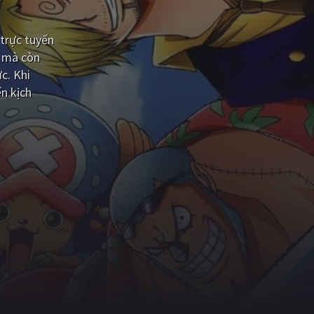
trực tuyến
n mà còn
c. Khi
n kịch