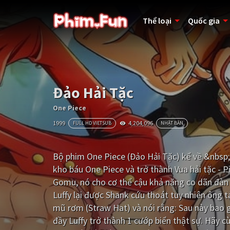
Thể loại
Quốc gia
Đảo Hải Tặc
One Piece
1999
4,204,096
FULL HD VIETSUB
NHẬT BẢN
Bộ phim One Piece (Đảo Hải Tặc) kể về &nbsp;M
kho báu One Piece và trở thành Vua hải tặc - Pir
Gomu, nó cho cơ thể cậu khả năng co dãn đàn h
Luffy lại được Shank cứu thoát tuy nhiên ông ta
mũ rơm (Straw Hat) và nói rằng: Sau này bao gi
đầy Luffy trở thành 1 cướp biển thật sự. Hãy c