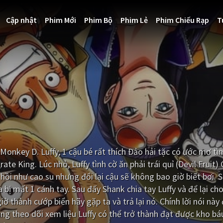
Cập nhật
Phim Mới
Phim Bộ
Phim Lẻ
Phim Chiếu Rạp
T
onkey D. Luffy, 1 cậu bé rất thích Đảo hải tặc có ước mơ t
ate King. Lúc nhỏ, Luffy tình cờ ăn phải trái quỉ (Devil Fruit
ồi như cao su nhưng đổi lại cậu sẽ không bao giờ biết bơi. 
 bị mất 1 cánh tay. Sau đấy Shank chia tay Luffy và để lại cho
ờ thành cướp biển hãy gặp ta và trả lại nó. Chính lời nói này
ùng theo dõi xem liệu Luffy có thể trở thành đạt được kho b