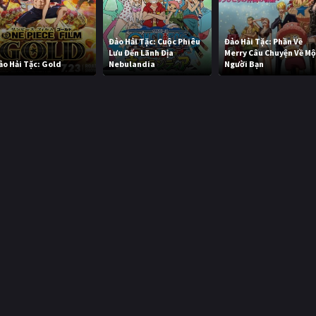
Đảo Hải Tặc: Cuộc Phiêu
Đảo Hải Tặc: Phần Về
Lưu Đến Lãnh Địa
Merry Câu Chuyện Về M
ảo Hải Tặc: Gold
Nebulandia
Người Bạn