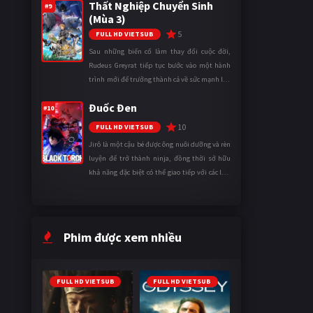
Thất Nghiệp Chuyển Sinh
thành một mạo hiểm gi ...
#9
(Mùa 3)
5
FULL HD VIETSUB
Sau những biến cố làm thay đổi cuộc đời,
Rudeus Greyrat tiếp tục bước vào một hành
trình mới để trưởng thành cả về sức mạnh lẫn
tinh thần. Khi đối mặt với những thử thách
Đuốc Đen
ngày càng khắc nghiệt, anh ...
#10
10
FULL HD VIETSUB
Jirô là một cậu bé được ông nuôi dưỡng và rèn
luyện để trở thành ninja, đồng thời sở hữu
khả năng đặc biệt có thể giao tiếp với các loài
động vật. Bị mọi người xa lánh vì sự khác biệt
của mình, cậu ...
Phim được xem nhiều
FULL HD VIETSUB
FULL HD VIETSUB