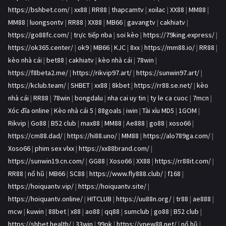
https://bshbet.com/
|
xx88
|
RR88
|
thapcamtv
|
xoilac
|
XX88
|
MM88
|
MM88
|
luongsontv
|
RR88
|
XX88
|
MB66
|
gavangtv
|
cakhiatv
|
https://go88fc.com/
|
trực tiếp nba
|
soi kèo
|
https://79king.express/
|
https://ok365.center/
|
ok9
|
MB66
|
KJC
|
8xx
|
https://mm88.io/
|
RR88
|
kèo nhà cái
|
bet88
|
cakhiatv
|
kèo nhà cái
|
78win
|
https://f8beta2.me/
|
https://rikvip97.art/
|
https://sunwin97.art/
|
https://kclub.team/
|
SHBET
|
xx88
|
8kbet
|
https://rr88.se.net/
|
kèo
nhà cái
|
RR88
|
78win
|
bongdalu
|
nha cai uy tin
|
ty le ca cuoc
|
7mcn
|
Xóc đĩa online
|
Kèo nhà cái 5
|
88goals
|
iwin
|
Tài xỉu MD5
|
1GOM
|
Rikvip
|
Go88
|
B52 club
|
max88
|
MM88
|
Ae888
|
go88
|
xoso66
|
https://cm88.dad/
|
https://hi88.uno/
|
MM88
|
https://alo789ga.com/
|
Xoso66
|
phim sex vlxx
|
https://xx88brand.com/
|
https://sunwin19.cn.com/
|
GG88
|
Xoso66
|
XX88
|
https://rr88it.com/
|
RR88
|
nổ hũ
|
MB66
|
SC88
|
https://www.fly888.club/
|
f168
|
https://hoiquantv.vip/
|
https://hoiquantv.site/
|
https://hoiquantv.online/
|
HITCLUB
|
https://uu88n.org/
|
tr88
|
ae888
|
mcw
|
kuwin
|
88bet
|
x88
|
ao88
|
qq88
|
sumclub
|
go88
|
B52 club
|
https://shbet.health/
|
33win
|
99ok
|
https://vnew88.net/
|
nổ hũ
|