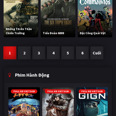
Những Thiên Thần
Chiến Trường
Tiểu Đoàn 6888
Đặc Công Quái Vật
1
2
3
4
5
6
Cuối
Phim Hành Động
FULL HD VIETSUB
FULL HD VIETSUB
FULL HD VIETSUB