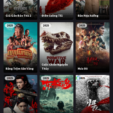
Già Gân Báo Thù 2
Điên Cuồng 731
Bản Hợp Xướng
2025
2025
2025
Cuộc Chiến Nguyên
Băng Trộm Săn Vàng
Thủy
Mưa Đỏ
2025
2025
2025