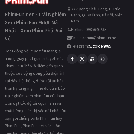
22 đường Châu Long, P. Trúc
PhimFun.net - Trải Nghiệm
Bạch, Q. Ba Đình, Hà Nội, Việt
Nam
Xem Phim Fun Mượt Mà
Hotline: 0985646233
Nhất - Xem Phim Phải Vui
Vẻ
Email:
admin@phimfun.net
Telegram:
@golden885
Hoạt động với mục tiêu mang lại
những giây phút giải trí tuyệt vời,
PhimFun tự hào là điểm đến quen
thuộc của cộng đồng yêu điện ảnh.
Tại đây, hệ thống được tối ưu hóa
trên hạ tầng mạnh mẽ để đảm bảo
trải nghiệm xem phim fun của bạn
luôn đạt tốc độ tải cực nhanh và
chất lượng hiển thị sắc nét nhất. Dù
bạn gọi chúng tôi là PhimFun hay
Phim Fun, PhimFun.net vẫn luôn
cam kết mang đến những bộ phim