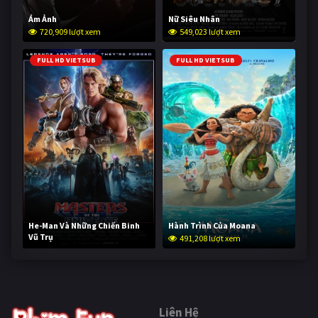
Ám Ảnh
Nữ Siêu Nhân
720,909 lượt xem
549,023 lượt xem
FULL HD VIETSUB
FULL HD VIETSUB
He-Man Và Những Chiến Binh
Hành Trình Của Moana
Vũ Trụ
491,208 lượt xem
240,051 lượt xem
Liên Hệ