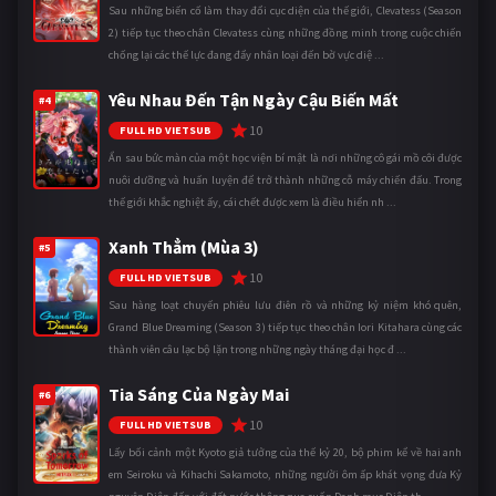
Sau những biến cố làm thay đổi cục diện của thế giới, Clevatess (Season
2) tiếp tục theo chân Clevatess cùng những đồng minh trong cuộc chiến
chống lại các thế lực đang đẩy nhân loại đến bờ vực diệ ...
Yêu Nhau Đến Tận Ngày Cậu Biến Mất
#4
10
FULL HD VIETSUB
Ẩn sau bức màn của một học viện bí mật là nơi những cô gái mồ côi được
nuôi dưỡng và huấn luyện để trở thành những cỗ máy chiến đấu. Trong
thế giới khắc nghiệt ấy, cái chết được xem là điều hiển nh ...
Xanh Thẳm (Mùa 3)
#5
10
FULL HD VIETSUB
Sau hàng loạt chuyến phiêu lưu điên rồ và những kỷ niệm khó quên,
Grand Blue Dreaming (Season 3) tiếp tục theo chân Iori Kitahara cùng các
thành viên câu lạc bộ lặn trong những ngày tháng đại học đ ...
Tia Sáng Của Ngày Mai
#6
10
FULL HD VIETSUB
Lấy bối cảnh một Kyoto giả tưởng của thế kỷ 20, bộ phim kể về hai anh
em Seiroku và Kihachi Sakamoto, những người ôm ấp khát vọng đưa Kỷ