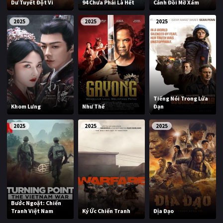
Dư Tuyết Đột Vi
94 Chưa Phải Là Hết
Cảnh Đồi Mờ Xám
2025
2025
2025
Tiếng Nói Trong Lửa
Khom Lưng
Như Thế
Đạn
2025
2025
2025
Bước Ngoặt: Chiến
Tranh Việt Nam
Ký Ức Chiến Tranh
Địa Đạo