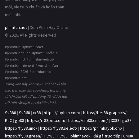
mới, vietsub chuẩn và hoàn toàn
miễn phí.
phimfun.net
| Xem Phim Hay Online
© 2026. All Rights Reserved
#phimfun #phimfunnet
#phimfunonline #phimfunofficial
#phimfunhd #phimfunvietsub
#phimfunmienphi #xemphimfun
#phimfun2026 #phimfunmoi
#phimfun.net
Trang web này không lưu trữ bất kỳ tệp
nào trên máy chủ của chúng tôi, chúng
tôi chỉ liên kết với phương tiện được lưu
trữ trên các dịch vụ của bên thứ 3.
Sv388
|
Sv368
|
xx88
|
https://luphim.com/
|
https://bet88.graphics/
|
KJC
|
go88
|
https://rr88pet.com/
|
https://cm88.cn.com/
|
XX88
|
go88
|
https://fly88.uno/
|
https://fly88.select/
|
https://phimhayok.onl/
|
https://fly88.green/
|
FLY88
|
FLY88
|
phimhayok
|
đá gà trực tiếp
|
CM88