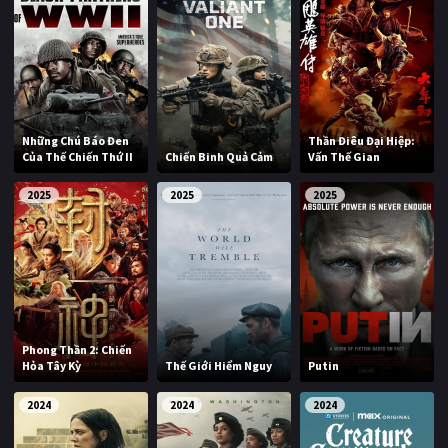
Những Chú Báo Đen
Thần Điêu Đại Hiệp:
Của Thế Chiến Thứ II
Chiến Binh Quả Cảm
Vấn Thế Gian
2025
2025
2025
Phong Thần 2: Chiến
Hỏa Tây Kỳ
Thế Giới Hiểm Nguy
Putin
2024
2024
2024