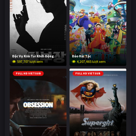
Đặc Vụ Kim Tái Khởi Động
Đảo Hải Tặc
597,707 lượt xem
4,207,465 lượt xem
FULL HD VIETSUB
FULL HD VIETSUB