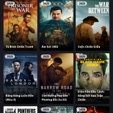
2025
2025
2025
Tù Binh Chiến Tranh
Ám Sát 1932
Cuộc Chiến Giữa
2025
2025
2025
Diều Hâu Gãy Cánh:
Băng Đảng Luân Đôn
Con Đường Hẹp đến
Sống Sót Sau Trận
(Mùa 3)
Phương Bắc Xa Xôi
Chiến
2025
2025
2025