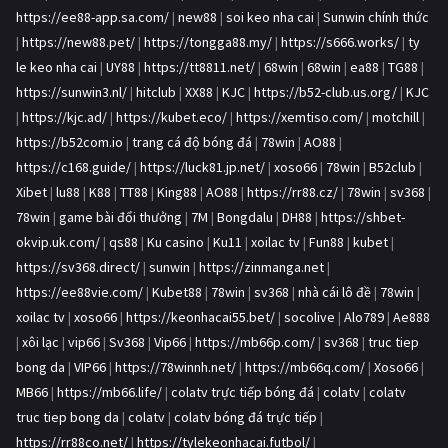
https://ee88-app.sa.com/
|
new88
|
soi keo nha cai
|
Sunwin chính thức
|
https://new88.pet/
|
https://tongga88.my/
|
https://s666.works/
|
ty
le keo nha cai
|
UY88
|
https://tt8811.net/
|
68win
|
68win
|
ea88
|
TG88
|
https://sunwin3.nl/
|
hitclub
|
XX88
|
KJC
|
https://b52-club.us.org/
|
KJC
|
https://kjc.ad/
|
https://kubet.eco/
|
https://xemtiso.com/
|
motchill
|
https://b52com.io
|
trang cá độ bóng đá
|
78win
|
AO88
|
https://c168.guide/
|
https://luck81.jp.net/
|
xoso66
|
78win
|
B52club
|
Xibet
|
lu88
|
K88
|
TT88
|
King88
|
AO88
|
https://rr88.cz/
|
78win
|
sv368
|
78win
|
game bài đổi thưởng
|
7M
|
Bongdalu
|
DH88
|
https://shbet-
okvip.uk.com/
|
qs88
|
Ku casino
|
Ku11
|
xoilac tv
|
Fun88
|
kubet
|
https://sv368.direct/
|
sunwin
|
https://zinmanga.net
|
https://ee88vie.com/
|
Kubet88
|
78win
|
sv368
|
nhà cái lô đề
|
78win
|
xoilac tv
|
xoso66
|
https://keonhacai55.bet/
|
socolive
|
Alo789
|
Ae888
|
xôi lạc
|
vip66
|
Sv368
|
Vip66
|
https://mb66p.com/
|
sv368
|
truc tiep
bong da
|
VIP66
|
https://78winnh.net/
|
https://mb66q.com/
|
Xoso66
|
MB66
|
https://mb66.life/
|
colatv trực tiếp bóng đá
|
colatv
|
colatv
truc tiep bong da
|
colatv
|
colatv bóng đá trực tiếp
|
https://rr88co.net/
|
https://tylekeonhacai.futbol/
|