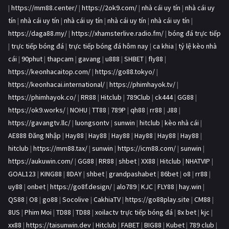
|
https://mm88.center/
|
https://2ok9.com/
|
nhà cái uy tín
|
nhà cái uy
tín
|
nhà cái uy tín
|
nhà cái uy tín
|
nhà cái uy tín
|
nhà cái uy tín
|
https://daga88.my/
|
https://xhamsterlive.radio.fm/
|
bóng đá trực tiếp
|
trực tiếp bóng đá
|
trực tiếp bóng đá hôm nay
|
ca khia
|
tỷ lệ kèo nhà
cái
|
90phut
|
thapcam
|
gavang
|
u888
|
SHBET
|
fly88
|
https://keonhacaitop.com/
|
https://go88.tokyo/
|
https://keonhacai.international/
|
https://phimhayok.tv/
|
https://phimhayok.co/
|
RR88
|
Hitclub
|
789Club
|
ck444
|
GG88
|
https://ok9.works/
|
NOHU
|
TT88
|
789P
|
qh88
|
rr88
|
J88
|
https://gavangtv.llc/
|
luongsontv
|
sunwin
|
hitclub
|
kèo nhà cái
|
AE888 Đăng Nhập
|
Hay88
|
Hay88
|
Hay88
|
Hay88
|
Hay88
|
Hay88
|
hitclub
|
https://mm88.tax/
|
sunwin
|
https://icm88.com/
|
sunwin
|
https://aukuwin.com/
|
GG88
|
RR88
|
shbet
|
XX88
|
Hitclub
|
NHATVIP
|
GOAL123
|
KING88
|
8DAY
|
shbet
|
grandpashabet
|
86bet
|
o8
|
rr88
|
uy88
|
onbet
|
https://go8f.design/
|
alo789
|
KJC
|
FLY88
|
hay.win
|
QS88
|
O8
|
go88
|
Socolive
|
CakhiaTV
|
https://go88play.site
|
CM88
|
8US
|
Phim Moi
|
TD88
|
TD88
|
xoilactv trực tiếp bóng đá
|
8x bet
|
kjc
|
xx88
|
https://taisunwin.dev
|
Hitclub
|
FABET
|
BIG88
|
Kubet
|
789 club
|