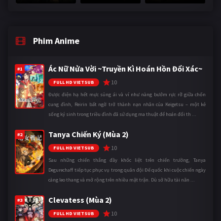
Phim Anime
Ác Nữ Nửa Vời ~Truyền Kì Hoán Hồn Đổi Xác~
#1
10
FULL HD VIETSUB
Được điện hạ hết mực sủng ái và ví như nàng bướm rực rỡ giữa chốn
cung đình, Reirin bất ngờ trở thành nạn nhân của Keigetsu – một kẻ
sống ký sinh trong triều đình đã sử dụng ma thuật để hoán đổi th ...
Tanya Chiến Ký (Mùa 2)
#2
10
FULL HD VIETSUB
Sau những chiến thắng đầy khốc liệt trên chiến trường, Tanya
Degurechaff tiếp tục phục vụ trong quân đội Đế quốc khi cuộc chiến ngày
càng leo thang và mở rộng trên nhiều mặt trận. Dù sở hữu tài năn ...
Clevatess (Mùa 2)
#3
10
FULL HD VIETSUB