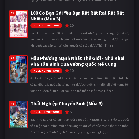
nguyên Điện đến với đất nước thông qua cuốn Danh mục Điện th ...
100 Cô Bạn Gái Yêu Bạn Rất Rất Rất Rất Rất
#7
Nhiều (Mùa 3)
10
FULL HD VIETSUB
Sau khi trải qua 100 lần thất tình suốt những năm trung học cơ sở,
Rentaro Aijo quyết định đến một ngôi đền để cầu mong tìm được bạn gái
khi bước vào cấp ba. Lời cầu nguyện của cậu được Thần Tình Y ...
Hậu Phương Mạnh Nhất Thế Giới - Nhà Khai
#8
Phá Tân Binh Của Vương Quốc Mê Cung
10
FULL HD VIETSUB
Atobe Arihito, một nhân viên văn phòng luôn cống hiến hết mình cho
công việc, bất ngờ gặp tai nạn và được chuyển sinh đến dị giới mang tên
Vương quốc Mê Cung. Tại đây, anh trở thành một mạo hiểm gi ...
Thất Nghiệp Chuyển Sinh (Mùa 3)
#9
5
FULL HD VIETSUB
Sau những biến cố làm thay đổi cuộc đời, Rudeus Greyrat tiếp tục bước
vào một hành trình mới để trưởng thành cả về sức mạnh lẫn tinh thần.
Khi đối mặt với những thử thách ngày càng khắc nghiệt, anh ...