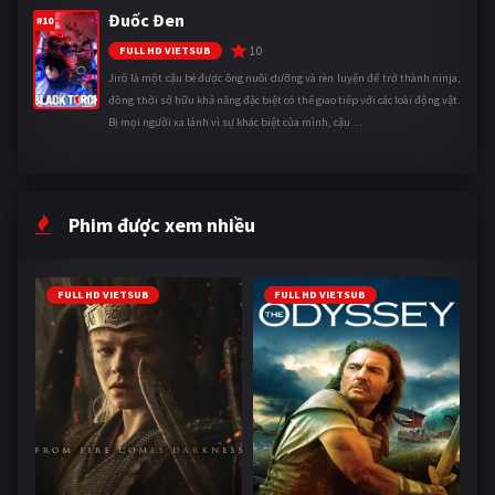
Đuốc Đen
#10
10
FULL HD VIETSUB
Jirô là một cậu bé được ông nuôi dưỡng và rèn luyện để trở thành ninja,
đồng thời sở hữu khả năng đặc biệt có thể giao tiếp với các loài động vật.
Bị mọi người xa lánh vì sự khác biệt của mình, cậu ...
Phim được xem nhiều
FULL HD VIETSUB
FULL HD VIETSUB