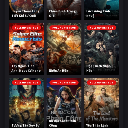
Huyền Thoại Aang:
Chiến Binh Trong
Lực Lượng Tinh
Tiết Khí Sư Cuối
Gió
Nhuệ
Cùng
FULL HD VIETSUB
FULL HD VIETSUB
FULL HD VIETSUB
Tay Ngắm Tinh
Độc Thích Nhập
Anh: Nguy Cơ Nano
Nhện Ăn Hồn
Hầu
FULL HD VIETSUB
FULL HD VIETSUB
FULL HD VIETSUB
Nữ Đặc Cảnh Phản
Tương Tây Quỷ Sự
Công
Yêu Thần Lệnh