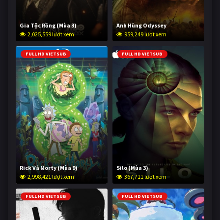
Gia Tộc Rồng (Mùa 3)
Anh Hùng Odyssey
2,025,559 lượt xem
959,249 lượt xem
FULL HD VIETSUB
FULL HD VIETSUB
Rick Và Morty (Mùa 9)
Silo (Mùa 3)
2,998,421 lượt xem
367,711 lượt xem
FULL HD VIETSUB
FULL HD VIETSUB