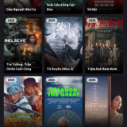
Giải Cứu Đông Cực
Cẩm Nguyệt Như Ca
Đảo
Về Đội
2025
2025
2025
Tin Tưởng: Trận
Chiến Cuối Cùng
Tử Xuyên (Mùa 2)
Tiệm Ảnh Nam Kinh
2025
2025
2025