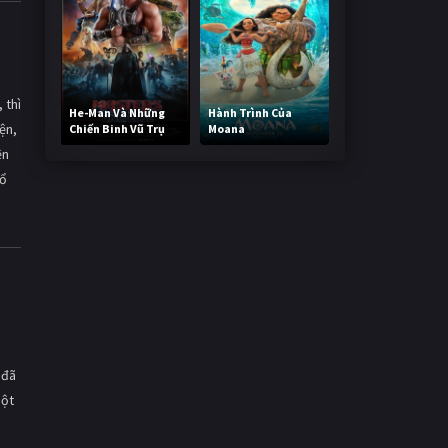
 thì
He-Man Và Những
Hành Trình Của
ện,
Chiến Binh Vũ Trụ
Moana
235,559 lượt xem
487,071 lượt xem
ện
cổ
1
 đã
một