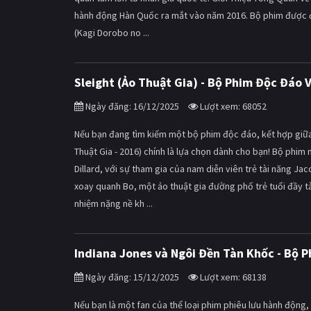
hành động Hàn Quốc ra mắt vào năm 2016. Bộ phim được đạ
(Kagi Dorobo no ...
Sleight (Ảo Thuật Gia) - Bộ Phim Độc Đáo
Ngày đăng: 16/12/2025
Lượt xem: 68052
Nếu bạn đang tìm kiếm một bộ phim độc đáo, kết hợp giữa 
Thuật Gia - 2016) chính là lựa chọn dành cho bạn! Bộ phim 
Dillard, với sự tham gia của nam diễn viên trẻ tài năng Ja
xoay quanh Bo, một ảo thuật gia đường phố trẻ tuổi đầy t
nhiệm nặng nề kh ...
Indiana Jones và Ngôi Đền Tàn Khốc - Bộ P
Ngày đăng: 15/12/2025
Lượt xem: 68138
Nếu bạn là một fan của thể loại phim phiêu lưu hành động,