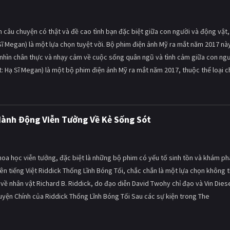
câu chuyện có thật và đề cao tình bạn đặc biệt giữa con người và động vật, 
Sĩ Megan) là một lựa chọn tuyệt vời. Bộ phim điện ảnh Mỹ ra mắt năm 2017 nà
c nhìn chân thực và nhạy cảm về cuộc sống quân ngũ và tình cảm giữa con ng
: Hạ Sĩ Megan) là một bộ phim điện ảnh Mỹ ra mắt năm 2017, thuộc thể loại c
Hành Động Viễn Tưởng Về Kẻ Sống Sót
oa học viễn tưởng, đặc biệt là những bộ phim có yếu tố sinh tồn và khám ph
tên tiếng Việt Riddick Thống Lĩnh Bóng Tối, chắc chắn là một lựa chọn không 
về nhân vật Richard B. Riddick, do đạo diễn David Twohy chỉ đạo và Vin Dies
Truyện Chính của Riddick Thống Lĩnh Bóng Tối Sau các sự kiện trong The