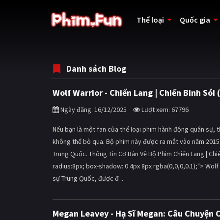
Thể loại
Quốc gia
Danh sách Blog
Wolf Warrior - Chiến Lang | Chiến Binh Só
Ngày đăng: 16/12/2025
Lượt xem: 67796
Nếu bạn là một fan của thể loại phim hành động quân sự, th
không thể bỏ qua. Bộ phim này được ra mắt vào năm 2015 
Trung Quốc. Thông Tin Cơ Bản Về Bộ Phim Chiến Lang | Chiế
radius:8px; box-shadow: 0 4px 8px rgba(0,0,0,0.1);"> Wol
sự Trung Quốc, được đ ...
Megan Leavey - Hạ Sĩ Megan: Câu Chuyện 