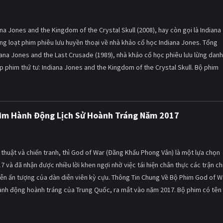
na Jones and the Kingdom of the Crystal Skull (2008), hay còn gọi là Indiana
ng loạt phim phiêu lưu huyền thoại về nhà khảo cổ học Indiana Jones. Tổng
ana Jones and the Last Crusade (1989), nhà khảo cổ học phiêu lưu lừng danh
p phim thứ tư: Indiana Jones and the Kingdom of the Crystal Skull. Bộ phim
him Hành Động Lịch Sử Hoành Tráng Năm 2017
õ thuật và chiến tranh, thì God of War (Đãng Khấu Phong Vân) là một lựa chọn
 và đã nhận được nhiều lời khen ngợi nhờ việc tái hiện chân thực các trận ch
diễn ấn tượng của dàn diễn viên kỳ cựu. Thông Tin Chung Về Bộ Phim God of W
hành động hoành tráng của Trung Quốc, ra mắt vào năm 2017. Bộ phim có tên