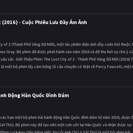
t (2016) - Cuộc Phiêu Lưu Đầy Ám Ảnh
ity of Z (Thành Phố Vàng Đã Mất), một tác phẩm điện ảnh đầy cuốn hút thuộc 
James Gray. Bộ phim đã được phát hành vào năm 2016 và đã thu hút sự chú ý c
âu sắc. Giới Thiệu Phim: The Lost City of Z - Thành Phố Vàng Đã Mất (2016) 
ất, là một bộ phim lấy cảm hứng từ câu chuyện có thật về Percy Fawcett, một 
 Hành Động Hàn Quốc Đình Đám
ến các bạn một bộ phim hài hành động Hàn Quốc đình đám từ năm 2016, được b
Là Sát Thủ). Bộ phim này đã tạo nên một cơn sốt tại Hàn Quốc và nhận được sự
him Luck-Key (tên tiếng Việt: Xin Lỗi Anh Chỉ Là Sát Thủ) là một bộ phim hài