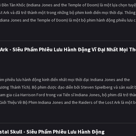
i Đền Tàn Khốc (Indiana Jones and the Temple of Doom) là một lựa chọn tuyệ
st Ark và đã trở thành một trong những bộ phim kinh điển mọi thời đại. Thông
ndiana Jones and the Temple of Doom) là một bộ phim hành động phiêu lưu 
 Ark - Siêu Phẩm Phiêu Lưu Hành Động Vĩ Đại Nhất Mọi Th
m phiêu lưu hành động kinh điển nhất mọi thời đại: Indiana Jones and the
 Rương Thánh Tích). Bộ phim được đạo diễn bởi Steven Spielberg và sản xuất 
ham gia của Harrison Ford trong vai Tiến sĩ Indiana Jones, bộ phim đã trở thà
 Giới Thiệu Về Bộ Phim Indiana Jones and the Raiders of the Lost Ark là một 
stal Skull - Siêu Phẩm Phiêu Lưu Hành Động