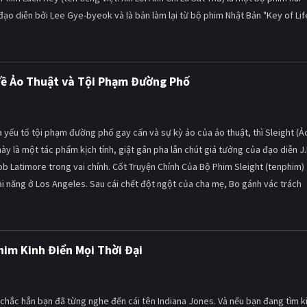
o diễn bởi Lee Gye-byeok và là bản làm lại từ bộ phim Nhật Bản "Key of Lif
 Về Ảo Thuật và Tội Phạm Đường Phố
yếu tố tội phạm đường phố gay cấn và sự kỳ ảo của ảo thuật, thì Sleight (Ả
này là một tác phẩm kịch tính, giật gân pha lẫn chút giả tưởng của đạo diễn J.
cob Latimore trong vai chính. Cốt Truyện Chính Của Bộ Phim Sleight (tenphim)
ài năng ở Los Angeles. Sau cái chết đột ngột của cha mẹ, Bo gánh vác trách
him Kinh Điển Mọi Thời Đại
 chắc hẳn bạn đã từng nghe đến cái tên Indiana Jones. Và nếu bạn đang tìm 