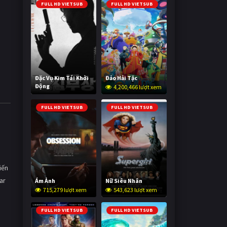
FULL HD VIETSUB
FULL HD VIETSUB
Đặc Vụ Kim Tái Khởi
Đảo Hải Tặc
Động
4,200,466 lượt xem
592,807 lượt xem
FULL HD VIETSUB
FULL HD VIETSUB
iến
ar
Ám Ảnh
Nữ Siêu Nhân
715,279 lượt xem
543,623 lượt xem
FULL HD VIETSUB
FULL HD VIETSUB