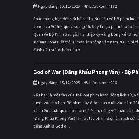
Ngày đăng: 15/12/2025
Lượt xem: 4182
Chào mừng bạn đến với bài viết giới thiệu về bộ phim India
Jones và Vương quốc sọ người. Đây là tập phim thứ tư tro
Quan Về Bộ Phim Sau gần hai thập kỷ vắng bóng kể từ Indi
Indiana Jones đã trở lại màn ảnh rộng vào năm 2008 với tậ
đánh dấu sự tái hợp của b ...
God of War (Đãng Khấu Phong Vân) - Bộ P
Ngày đăng: 15/12/2025
Lượt xem: 4230
Nếu bạn là một fan của thể loại phim hành động lịch sử, v
tuyệt vời cho bạn. Bộ phim này được sản xuất vào năm 2017
và chiến thuật quân sự thời nhà Minh, cùng với màn trình 
(Đãng Khấu Phong Vân) là một tác phẩm điện ảnh lịch sử 
tiếng Anh là God o ...