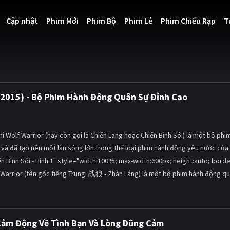
Cập nhật
Phim Mới
Phim Bộ
Phim Lẻ
Phim Chiếu Rạp
T
i (2015) - Bộ Phim Hành Động Quân Sự Đỉnh Cao
ì Wolf Warrior (hay còn gọi là Chiến Lang hoặc Chiến Binh Sói) là một bộ phi
và đã tạo nên một làn sóng lớn trong thể loại phim hành động yêu nước của
n Binh Sói - Hình 1" style="width:100%; max-width:600px; height:auto; borde
f Warrior (tên gốc tiếng Trung: 战狼 - Zhàn Láng) là một bộ phim hành động q
Cảm Động Về Tình Bạn Và Lòng Dũng Cảm