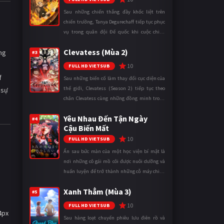
Sau những chiến thắng đầy khốc liệt trên
chiến trường, Tanya Degurechaff tiếp tục phục
vụ trong quân đội Đế quốc khi cuộc chiến
ngày càng leo thang và mở rộng trên nhiều
Clevatess (Mùa 2)
ng
mặt trận. Dù sở hữu tài năn ...
#3
10
FULL HD VIETSUB
f
Sau những biến cố làm thay đổi cục diện của
thế giới, Clevatess (Season 2) tiếp tục theo
 sự
chân Clevatess cùng những đồng minh trong
cuộc chiến chống lại các thế lực đang đẩy nhân
Yêu Nhau Đến Tận Ngày
loại đến bờ vực diệ ...
#4
Cậu Biến Mất
10
FULL HD VIETSUB
Ẩn sau bức màn của một học viện bí mật là
nơi những cô gái mồ côi được nuôi dưỡng và
huấn luyện để trở thành những cỗ máy chiến
đấu. Trong thế giới khắc nghiệt ấy, cái chết
Xanh Thẳm (Mùa 3)
được xem là điều hiển nh ...
#5
10
FULL HD VIETSUB
4px
Sau hàng loạt chuyến phiêu lưu điên rồ và