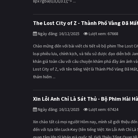
8px rgba(0,0,0,0.1);"> ...
The Lost City of Z - Thành Phố Vàng Đã Mấ
Ngày đăng: 16/12/2025
Lượt xem: 67668
Chào mừng đến với bài viết chi tiết về bộ phim The Lost C
loại phiêu lưu, chính kịch, và tiểu sử được đạo diễn bởi 
khán giả toàn cầu với câu chuyện khám phá đầy ám ảnh và s
Lost City of Z, với tên tiếng Việt là Thành Phố Vàng Đã M
thám hiểm ...
Xin Lỗi Anh Chỉ Là Sát Thủ - Bộ Phim Hài
Ngày đăng: 16/12/2025
Lượt xem: 67424
Xin chào tất cả mọi người! Hôm nay, mình sẽ giới thiệu đ
đến với tựa tên Luck-Key (tên tiếng Việt: Xin Lỗi Anh Chỉ 
quan tâm lớn từ khán giả quốc tế. Giới Thiệu Tổng Quan Về P