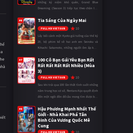
những kỷ niệm khó quên, Grand Blue
Dreaming (Season 3) tiếp tục theo chân Iori
Kitahara cùng các thành viên câu lạc bộ lặn
Tia Sáng Của Ngày Mai
trong những ngày tháng đại học đ ...
#6
10
FULL HD VIETSUB
Lấy bối cảnh một Kyoto giả tưởng của thế kỷ
20, bộ phim kể về hai anh em Seiroku và
thể
Kihachi Sakamoto, những người ôm ấp khát
ủa
vọng đưa Kỷ nguyên Điện đến với đất nước
The
100 Cô Bạn Gái Yêu Bạn Rất
thông qua cuốn Danh mục Điện th ...
#7
Rất Rất Rất Rất Nhiều (Mùa
nhà
3)
10
FULL HD VIETSUB
Sau khi trải qua 100 lần thất tình suốt những
năm trung học cơ sở, Rentaro Aijo quyết định
đến một ngôi đền để cầu mong tìm được bạn
gái khi bước vào cấp ba. Lời cầu nguyện của
Hậu Phương Mạnh Nhất Thế
cậu được Thần Tình Y ...
#8
Giới - Nhà Khai Phá Tân
iết
Binh Của Vương Quốc Mê
Cung
10
FULL HD VIETSUB