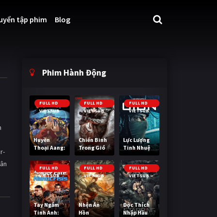
uyển tập phim
Blog
Phim Hành Động
FULL HD
FULL HD
FULL HD
VIETSUB
VIETSUB
VIETSUB
m
Huyền
Chiến Binh
Lực Lượng
Thoại Aang:
Trong Gió
Tinh Nhuệ
r-
Tiết Khí Sư
uân
Cuối Cùng
FULL HD
FULL HD
FULL HD
VIETSUB
VIETSUB
VIETSUB
Tay Ngắm
Nhện Ăn
Độc Thích
Tinh Anh:
Hồn
Nhập Hầu