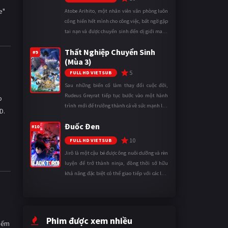
e"
Atobe Arihito, một nhân viên văn phòng luôn
cống hiến hết mình cho công việc, bất ngờ gặp
tai nạn và được chuyển sinh đến dị giới mang
tên Vương quốc Mê Cung. Tại đây, anh trở
Thất Nghiệp Chuyển Sinh
thành một mạo hiểm gi ...
#9
(Mùa 3)
5
FULL HD VIETSUB
Sau những biến cố làm thay đổi cuộc đời,
Rudeus Greyrat tiếp tục bước vào một hành
o
trình mới để trưởng thành cả về sức mạnh lẫn
D.
tinh thần. Khi đối mặt với những thử thách
Đuốc Đen
ngày càng khắc nghiệt, anh ...
#10
10
FULL HD VIETSUB
Jirô là một cậu bé được ông nuôi dưỡng và rèn
luyện để trở thành ninja, đồng thời sở hữu
khả năng đặc biệt có thể giao tiếp với các loài
động vật. Bị mọi người xa lánh vì sự khác biệt
của mình, cậu ...
Phim được xem nhiều
kiếm