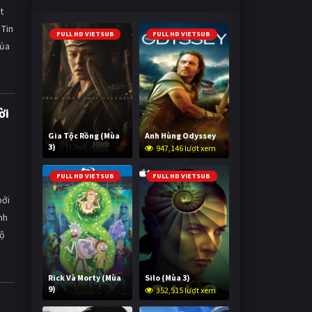
t
 Tin
FULL HD VIETSUB
FULL HD VIETSUB
của
ời
Gia Tộc Rồng (Mùa
Anh Hùng Odyssey
3)
947,146 lượt xem
2,015,773 lượt xem
FULL HD VIETSUB
FULL HD VIETSUB
bởi
nh
bộ
Rick Và Morty (Mùa
Silo (Mùa 3)
9)
352,515 lượt xem
2,993,298 lượt xem