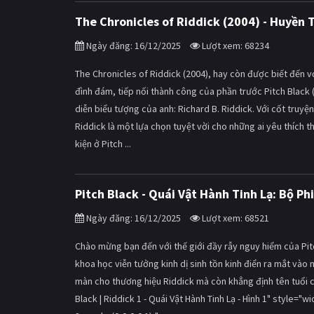
The Chronicles of Riddick (2004) - Huyền
Ngày đăng: 16/12/2025
Lượt xem: 68234
The Chronicles of Riddick (2004), hay còn được biết đến v
đình đám, tiếp nối thành công của phần trước Pitch Black (
diễn biểu tượng của anh: Richard B. Riddick. Với cốt truy
Riddick là một lựa chọn tuyệt vời cho những ai yêu thích 
kiện ở Pitch ...
Pitch Black - Quái Vật Hành Tinh Lạ: Bộ P
Ngày đăng: 16/12/2025
Lượt xem: 68521
Chào mừng bạn đến với thế giới đầy rẫy nguy hiểm của Pitc
khoa học viễn tưởng kinh dị sinh tồn kinh điển ra mắt và
màn cho thương hiệu Riddick mà còn khẳng định tên tuổi củ
Black | Riddick 1 - Quái Vật Hành Tinh Lạ - Hình 1" style=