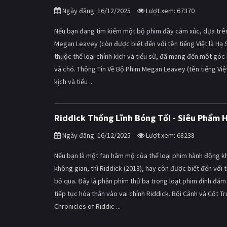
Ngày đăng: 16/12/2025
Lượt xem: 67370
Nếu bạn đang tìm kiếm một bộ phim đầy cảm xúc, dựa trên 
Megan Leavey (còn được biết đến với tên tiếng Việt là Hạ 
thuộc thể loại chính kịch và tiểu sử, đã mang đến một gó
và chó. Thông Tin Về Bộ Phim Megan Leavey (tên tiếng Việt
kịch và tiểu ...
Riddick Thống Lĩnh Bóng Tối - Siêu Phẩm 
Ngày đăng: 16/12/2025
Lượt xem: 68238
Nếu bạn là một fan hâm mộ của thể loại phim hành động kh
không gian, thì Riddick (2013), hay còn được biết đến với 
bỏ qua. Đây là phần phim thứ ba trong loạt phim đình đám 
tiếp tục hóa thân vào vai chính Riddick. Bối Cảnh và Cốt 
Chronicles of Riddic ...