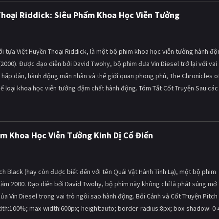
 Thoại Riddick: Siêu Phẩm Khoa Học Viễn Tưởng
ới tựa Việt Huyền Thoại Riddick, là một bộ phim khoa học viễn tưởng hành độ
2000). Được đạo diễn bởi David Twohy, bộ phim đưa Vin Diesel trở lại với vai
ện hấp dẫn, hành động mãn nhãn và thế giới quan phong phú, The Chronicles o
thể loại khoa học viễn tưởng đậm chất hành động. Tóm Tắt Cốt Truyện Sau các
him Khoa Học Viễn Tưởng Kinh Dị Cổ Điển
h Black (hay còn được biết đến với tên Quái Vật Hành Tinh Lạ), một bộ phim
o năm 2000. Đạo diễn bởi David Twohy, bộ phim này không chỉ là phát súng mở
a Vin Diesel trong vai trò ngôi sao hành động. Bối Cảnh và Cốt Truyện Pitch
"width:100%; max-width:600px; height:auto; border-radius:8px; box-shadow: 0 