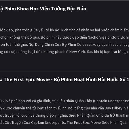
 Bộ Phim Khoa Học Viễn Tưởng Độc Đáo
c đáo, pha trộn giữa yếu tố kỳ ảo, kịch tính cá nhân và hài hước châm biếm,
ựa chọn không thể bỏ qua. Bộ phim này được đạo diễn Nacho Vigalondo thực hi
trên toàn thế giới. Nội Dung Chính Của Bộ Phim Colossal xoay quanh câu chuy
ng có cuộc sống tuột dốc không phanh ở New York. Sau khi bị bạn trai tống 
 The First Epic Movie - Bộ Phim Hoạt Hình Hài Hước Số 
 vị và phù hợp với cả gia đình, thì Siêu Nhân Quần Chíp (Captain Underpants:
ày được chuyển thể từ loạt sách thiếu nhi nổi tiếng của nhà văn Dav Pilkey, và
ốt truyện lôi cuốn và thông điệp ý nghĩa, Siêu Nhân Quần Chíp đã trở thành 
Tắt Cốt Truyện Của Captain Underpants: The First Epic Movie Siêu Nhân Quần