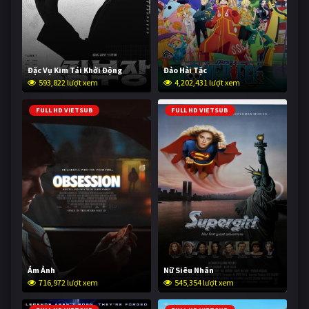
Đặc Vụ Kim Tái Khởi Động
Đảo Hải Tặc
593,822 lượt xem
4,202,431 lượt xem
FULL HD VIETSUB
FULL HD VIETSUB
Ám Ảnh
Nữ Siêu Nhân
716,972 lượt xem
545,354 lượt xem