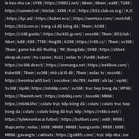
le keo nha cai
|
UY88
|
https://tt8811.net/
|
68win
|
68win
|
ea88
|
TG88
|
https://sunwin3.nl/
|
hitclub
|
XX88
|
KJC
|
https://b52-club.us.org/
|
KJC
|
https://kjc.ad/
|
https://kubet.eco/
|
https://xemtiso.com/
|
motchill
|
https://b52com.io
|
trang cá độ bóng đá
|
78win
|
AO88
|
https://c168.guide/
|
https://luck81.jp.net/
|
xoso66
|
78win
|
B52club
|
Xibet
|
lu88
|
K88
|
TT88
|
King88
|
AO88
|
https://rr88.cz/
|
78win
|
sv368
|
78win
|
game bài đổi thưởng
|
7M
|
Bongdalu
|
DH88
|
https://shbet-
okvip.uk.com/
|
Ku casino
|
Ku11
|
xoilac tv
|
Fun88
|
kubet
|
https://sv368.direct/
|
https://zinmanga.net
|
https://ee88vie.com/
|
Kubet88
|
78win
|
sv368
|
nhà cái lô đề
|
78win
|
xoilac tv
|
xoso66
|
https://keonhacai55.bet/
|
socolive
|
Alo789
|
Ae888
|
xôi lạc
|
vip66
|
Sv368
|
Vip66
|
https://mb66p.com/
|
sv368
|
truc tiep bong da
|
VIP66
|
https://78winnh.net/
|
https://mb66q.com/
|
Xoso66
|
MB66
|
https://mb66.life/
|
colatv trực tiếp bóng đá
|
colatv
|
colatv truc tiep
bong da
|
colatv
|
colatv bóng đá trực tiếp
|
https://rr88co.net/
|
https://tylekeonhacai.futbol/
|
https://bshbet.com/
|
xx88
|
RR88
|
thapcamtv
|
xoilac
|
XX88
|
MM88
|
MM88
|
luongsontv
|
RR88
|
XX88
|
MB66
|
gavangtv
|
cakhiatv
|
https://go88fc.com/
|
trực tiếp nba
|
soi