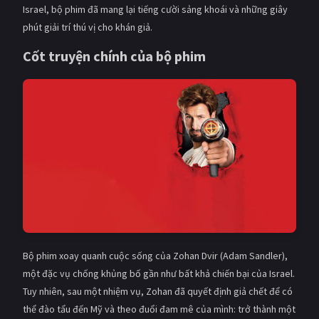
Israel, bộ phim đã mang lại tiếng cười sảng khoái và những giây
PHIM MỚI
phút giải trí thú vị cho khán giả.
PHIM BỘ
Cốt truyện chính của bộ phim
PHIM LẺ
PHIM CHIẾU RẠP
TUYỂN TẬP PHIM
BLOG
Bộ phim xoay quanh cuộc sống của Zohan Dvir (Adam Sandler),
một đặc vụ chống khủng bố gần như bất khả chiến bại của Israel.
Tuy nhiên, sau một nhiệm vụ, Zohan đã quyết định giả chết để có
thể đào tẩu đến Mỹ và theo đuổi đam mê của mình: trở thành một