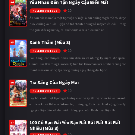
Yêu Nhau Đến Tận Ngày Cậu Biến Mất
#4
10
FULL HD VIETSUB
Ẩn sau bức màn của một học viện bí mật là nơi những cô gái mồ côi được
nuôi dưỡng và huấn luyện để trở thành những cỗ máy chiến đấu. Trong
thế giới khắc nghiệt ấy, cái chết được xem là điều hiển nh ...
Xanh Thẳm (Mùa 3)
#5
10
FULL HD VIETSUB
Sau hàng loạt chuyến phiêu lưu điên rồ và những kỷ niệm khó quên,
Grand Blue Dreaming (Season 3) tiếp tục theo chân Iori Kitahara cùng các
thành viên câu lạc bộ lặn trong những ngày tháng đại học đ ...
Tia Sáng Của Ngày Mai
#6
10
FULL HD VIETSUB
Lấy bối cảnh một Kyoto giả tưởng của thế kỷ 20, bộ phim kể về hai anh
em Seiroku và Kihachi Sakamoto, những người ôm ấp khát vọng đưa Kỷ
nguyên Điện đến với đất nước thông qua cuốn Danh mục Điện th ...
100 Cô Bạn Gái Yêu Bạn Rất Rất Rất Rất Rất
#7
Nhiều (Mùa 3)
10
FULL HD VIETSUB