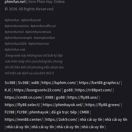
phimfun.net
| Xem Phim Hay Online
© 2026. All Rights Reserved
#phimfun #phimfunnet
#phimfunonline #phimfunofficial
#phimfunhd #phimfunvietsub
#phimfunmienphi #xemphimfun
#phimfun2026 #phimfunmoi
#phimfun.net
Trang web này không lưu trữ bất kỳ tệp
nào trên máy chủ của chúng tôi, chúng
tôi chỉ liên kết với phương tiện được lưu
trữ trên các dịch vụ của bên thứ 3.
Sv388
|
Sv368
|
xx88
|
https://luphim.com/
|
https://bet88.graphics/
|
KJC
|
https://luongsontv23.com/
|
go88
|
https://rr88pet.com/
|
https://cm88.cn.com/
|
XX88
|
go88
|
https://fly88.uno/
|
https://fly88.select/
|
https://phimhayok.onl/
|
https://fly88.green/
|
FLY88
|
FLY88
|
phimhayok
|
đá gà trực tiếp
|
CM88
|
https://mm88.center/
|
https://2ok9.com/
|
nhà cái uy tín
|
nhà cái uy tín
|
nhà cái uy tín
|
nhà cái uy tín
|
nhà cái uy tín
|
nhà cái uy tín
|