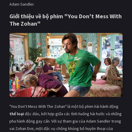
Adam Sandler.
Giật gân
Gia đình
Giới thiệu về bộ phim "You Don't Mess With
Bí ẩn
Lịch sử
The Zohan"
Viễn Tây
Tiểu sử
GameShow
DramaTV
QUỐC GIA
Âu - Mỹ
Trung Quốc - Hồng Kông
Hàn Quốc
Nhật Bản
Ấn Độ
Việt Nam
"You Don't Mess With The Zohan" là một bộ phim hài hành động
Tổng hợp
thể loại
độc đáo, kết hợp giữa các tình huống hài hước và những
pha hành động gay cấn. Với sự tham gia của Adam Sandler trong
CẬP NHẬT
vai Zohan Dvir, một đặc vụ chống khủng bố huyền thoại của