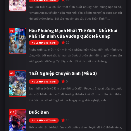
Sau khi trải qua 100 lần thất tình suốt những năm trung học cơ sở,
Rentaro Aijo quyết định đến một ngôi đền để cầu mong tìm được bạn gái
khi bước vào cấp ba. Lời cầu nguyện của cậu được Thần Tình Y ...
Hậu Phương Mạnh Nhất Thế Giới - Nhà Khai
#8
Phá Tân Binh Của Vương Quốc Mê Cung
10
FULL HD VIETSUB
Atobe Arihito, một nhân viên văn phòng luôn cống hiến hết mình cho
công việc, bất ngờ gặp tai nạn và được chuyển sinh đến dị giới mang tên
Vương quốc Mê Cung. Tại đây, anh trở thành một mạo hiểm gi ...
Thất Nghiệp Chuyển Sinh (Mùa 3)
#9
5
FULL HD VIETSUB
Sau những biến cố làm thay đổi cuộc đời, Rudeus Greyrat tiếp tục bước
vào một hành trình mới để trưởng thành cả về sức mạnh lẫn tinh thần.
Khi đối mặt với những thử thách ngày càng khắc nghiệt, anh ...
Đuốc Đen
#10
10
FULL HD VIETSUB
Jirô là một cậu bé được ông nuôi dưỡng và rèn luyện để trở thành ninja,