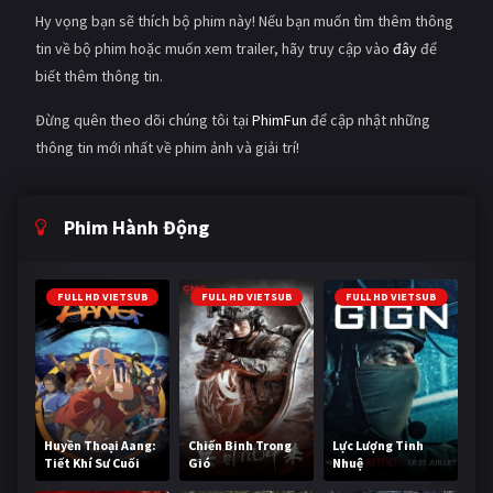
Hy vọng bạn sẽ thích bộ phim này! Nếu bạn muốn tìm thêm thông
tin về bộ phim hoặc muốn xem trailer, hãy truy cập vào
đây
để
biết thêm thông tin.
Đừng quên theo dõi chúng tôi tại
PhimFun
để cập nhật những
thông tin mới nhất về phim ảnh và giải trí!
Phim Hành Động
FULL HD VIETSUB
FULL HD VIETSUB
FULL HD VIETSUB
Huyền Thoại Aang:
Chiến Binh Trong
Lực Lượng Tinh
Tiết Khí Sư Cuối
Gió
Nhuệ
Cùng