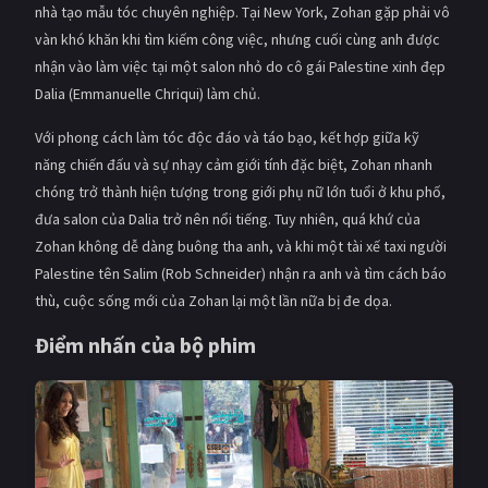
nhà tạo mẫu tóc chuyên nghiệp. Tại New York, Zohan gặp phải vô
vàn khó khăn khi tìm kiếm công việc, nhưng cuối cùng anh được
nhận vào làm việc tại một salon nhỏ do cô gái Palestine xinh đẹp
Dalia (Emmanuelle Chriqui) làm chủ.
Với phong cách làm tóc độc đáo và táo bạo, kết hợp giữa kỹ
năng chiến đấu và sự nhạy cảm giới tính đặc biệt, Zohan nhanh
chóng trở thành hiện tượng trong giới phụ nữ lớn tuổi ở khu phố,
đưa salon của Dalia trở nên nổi tiếng. Tuy nhiên, quá khứ của
Zohan không dễ dàng buông tha anh, và khi một tài xế taxi người
Palestine tên Salim (Rob Schneider) nhận ra anh và tìm cách báo
thù, cuộc sống mới của Zohan lại một lần nữa bị đe dọa.
Điểm nhấn của bộ phim