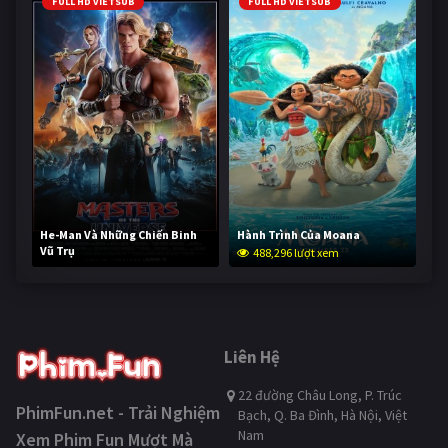
FULL HD VIETSUB
FULL HD VIETSUB
He-Man Và Những Chiến Binh
Hành Trình Của Moana
Vũ Trụ
488,296 lượt xem
236,849 lượt xem
Liên Hệ
22 đường Châu Long, P. Trúc
PhimFun.net - Trải Nghiệm
Bạch, Q. Ba Đình, Hà Nội, Việt
Nam
Xem Phim Fun Mượt Mà