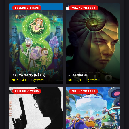
FULL HD VIETSUB
FULL HD VIETSUB
Rick Và Morty (Mùa 9)
Silo (Mùa 3)
2,994,481 lượt xem
356,865 lượt xem
FULL HD VIETSUB
FULL HD VIETSUB