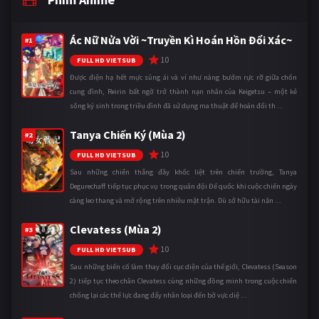
Ác Nữ Nửa Vời ~Truyền Kì Hoán Hồn Đổi Xác~
#1
10
FULL HD VIETSUB
Được điện hạ hết mực sủng ái và ví như nàng bướm rực rỡ giữa chốn
cung đình, Reirin bất ngờ trở thành nạn nhân của Keigetsu – một kẻ
sống ký sinh trong triều đình đã sử dụng ma thuật để hoán đổi th ...
Tanya Chiến Ký (Mùa 2)
#2
10
FULL HD VIETSUB
Sau những chiến thắng đầy khốc liệt trên chiến trường, Tanya
Degurechaff tiếp tục phục vụ trong quân đội Đế quốc khi cuộc chiến ngày
càng leo thang và mở rộng trên nhiều mặt trận. Dù sở hữu tài năn ...
Clevatess (Mùa 2)
#3
10
FULL HD VIETSUB
Sau những biến cố làm thay đổi cục diện của thế giới, Clevatess (Season
2) tiếp tục theo chân Clevatess cùng những đồng minh trong cuộc chiến
chống lại các thế lực đang đẩy nhân loại đến bờ vực diệ ...