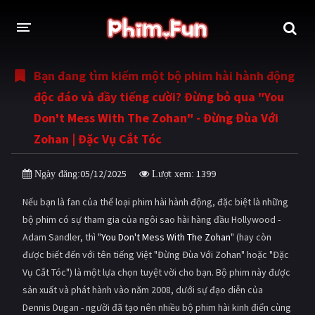
Bạn đang tìm kiếm một bộ phim hài hành động
THỂ LOẠI
độc đáo và đầy tiếng cười? Đừng bỏ qua "You
Thần thoại - Cổ trang
Hành động
Don't Mess With The Zohan" - Đừng Đùa Với
Zohan | Đặc Vụ Cắt Tóc
Tâm lý
Chiến tranh
Võ thuật - Kiếm hiệp
Nhạc kịch
05/12/2025
1399
Ngày đăng:
Lượt xem:
Kinh dị
Tội phạm - Hình sự
Nếu bạn là fan của thể loại phim hài hành động, đặc biệt là những
bộ phim có sự tham gia của ngôi sao hài hàng đầu Hollywood -
Phiêu lưu
Hài hước
Adam Sandler, thì "
You Don't Mess With The Zohan
" (hay còn
Viễn tưởng
Khoa học - Tài liệu
được biết đến với tên tiếng Việt "Đừng Đùa Với Zohan" hoặc "Đặc
Vụ Cắt Tóc") là một lựa chọn tuyệt vời cho bạn. Bộ phim này được
Hoạt hình
Thể thao
sản xuất và phát hành vào năm 2008, dưới sự đạo diễn của
Dennis Dugan - người đã tạo nên nhiều bộ phim hài kinh điển cùng
Tình cảm - Lãng mạn
Kỳ ảo