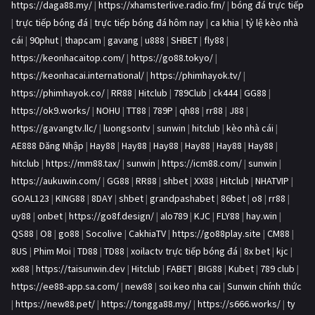
https://daga88.my/
|
https://xhamsterlive.radio.fm/
|
bóng đá trực tiếp
|
trực tiếp bóng đá
|
trực tiếp bóng đá hôm nay
|
ca khia
|
tỷ lệ kèo nhà
cái
|
90phut
|
thapcam
|
gavang
|
u888
|
SHBET
|
fly88
|
https://keonhacaitop.com/
|
https://go88.tokyo/
|
https://keonhacai.international/
|
https://phimhayok.tv/
|
https://phimhayok.co/
|
RR88
|
Hitclub
|
789Club
|
ck444
|
GG88
|
https://ok9.works/
|
NOHU
|
TT88
|
789P
|
qh88
|
rr88
|
J88
|
https://gavangtv.llc/
|
luongsontv
|
sunwin
|
hitclub
|
kèo nhà cái
|
AE888 Đăng Nhập
|
Hay88
|
Hay88
|
Hay88
|
Hay88
|
Hay88
|
Hay88
|
hitclub
|
https://mm88.tax/
|
sunwin
|
https://icm88.com/
|
sunwin
|
https://aukuwin.com/
|
GG88
|
RR88
|
shbet
|
XX88
|
Hitclub
|
NHATVIP
|
GOAL123
|
KING88
|
8DAY
|
shbet
|
grandpashabet
|
86bet
|
o8
|
rr88
|
uy88
|
onbet
|
https://go8f.design/
|
alo789
|
KJC
|
FLY88
|
hay.win
|
QS88
|
O8
|
go88
|
Socolive
|
CakhiaTV
|
https://go88play.site
|
CM88
|
8US
|
Phim Moi
|
TD88
|
TD88
|
xoilactv trực tiếp bóng đá
|
8x bet
|
kjc
|
xx88
|
https://taisunwin.dev
|
Hitclub
|
FABET
|
BIG88
|
Kubet
|
789 club
|
https://ee88-app.sa.com/
|
new88
|
soi keo nha cai
|
Sunwin chính thức
|
https://new88.pet/
|
https://tongga88.my/
|
https://s666.works/
|
ty