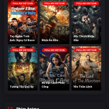
FULL HD VIETSUB
FULL HD VIETSUB
FULL HD VIETSUB
Tay Ngắm Tinh
Độc Thích Nhập
Anh: Nguy Cơ Nano
Nhện Ăn Hồn
Hầu
FULL HD VIETSUB
FULL HD VIETSUB
FULL HD VIETSUB
Nữ Đặc Cảnh Phản
Tương Tây Quỷ Sự
Công
Yêu Thần Lệnh
Phim Anime