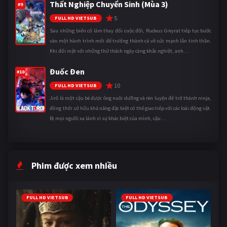
Thất Nghiệp Chuyển Sinh (Mùa 3)
#9
5
FULL HD VIETSUB
Sau những biến cố làm thay đổi cuộc đời, Rudeus Greyrat tiếp tục bước
vào một hành trình mới để trưởng thành cả về sức mạnh lẫn tinh thần.
Khi đối mặt với những thử thách ngày càng khắc nghiệt, anh ...
Đuốc Đen
#10
10
FULL HD VIETSUB
Jirô là một cậu bé được ông nuôi dưỡng và rèn luyện để trở thành ninja,
đồng thời sở hữu khả năng đặc biệt có thể giao tiếp với các loài động vật.
Bị mọi người xa lánh vì sự khác biệt của mình, cậu ...
Phim được xem nhiều
FULL HD VIETSUB
FULL HD VIETSUB