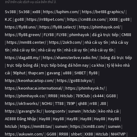
trữ trên các dịch vụ của bên thứ 3.
Sv388
|
Sv368
|
xx88
|
https://luphim.com/
|
https://bet88.graphics/
|
KJC
|
go88
|
https://rr88pet.com/
|
https://cm88.cn.com/
|
XX88
|
go88
|
https://fly88.uno/
|
https://fly88.select/
|
https://phimhayok.onl/
|
https://fly88.green/
|
FLY88
|
FLY88
|
phimhayok
|
đá gà trực tiếp
|
CM88
|
https://mm88.center/
|
https://2ok9.com/
|
nhà cái uy tín
|
nhà cái uy
tín
|
nhà cái uy tín
|
nhà cái uy tín
|
nhà cái uy tín
|
nhà cái uy tín
|
https://daga88.my/
|
https://xhamsterlive.radio.fm/
|
bóng đá trực tiếp
|
trực tiếp bóng đá
|
trực tiếp bóng đá hôm nay
|
ca khia
|
tỷ lệ kèo nhà
cái
|
90phut
|
thapcam
|
gavang
|
u888
|
SHBET
|
fly88
|
https://keonhacaitop.com/
|
https://go88.tokyo/
|
https://keonhacai.international/
|
https://phimhayok.tv/
|
https://phimhayok.co/
|
RR88
|
Hitclub
|
789Club
|
ck444
|
GG88
|
https://ok9.works/
|
NOHU
|
TT88
|
789P
|
qh88
|
rr88
|
J88
|
https://gavangtv.llc/
|
luongsontv
|
sunwin
|
hitclub
|
kèo nhà cái
|
AE888 Đăng Nhập
|
Hay88
|
Hay88
|
Hay88
|
Hay88
|
Hay88
|
Hay88
|
hitclub
|
https://mm88.tax/
|
sunwin
|
https://icm88.com/
|
sunwin
|
https://aukuwin.com/
|
GG88
|
RR88
|
shbet
|
XX88
|
Hitclub
|
NHATVIP
|