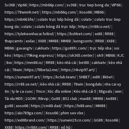
Sv368
|
Vip66
|
https://mb66p.com/
|
sv368
|
truc tiep bong da
|
VIP66
|
https://78winnh.net/
|
https://mb66q.com/
|
Xoso66
|
MB66
|
https://mb66.life/
|
colatv trực tiếp bóng đá
|
colatv
|
colatv truc tiep
bong da
|
colatv
|
colatv bóng đá trực tiếp
|
https://rr88co.net/
|
https://tylekeonhacai.futbol/
|
https://bshbet.com/
|
xx88
|
RR88
|
thapcamtv
|
xoilac
|
XX88
|
MM88
|
MM88
|
luongsontv
|
RR88
|
XX88
|
MB66
|
gavangtv
|
cakhiatv
|
https://go88fc.com/
|
trực tiếp nba
|
soi
kèo
|
https://79king.express/
|
https://ok365.center/
|
ok9
|
MB66
|
KJC
|
8xx
|
https://mm88.io/
|
RR88
|
kèo nhà cái
|
bet88
|
cakhiatv
|
kèo nhà
cái
|
78win
|
https://f8beta2.me/
|
https://rikvip97.art/
|
https://sunwin97.art/
|
https://kclub.team/
|
SHBET
|
xx88
|
8kbet
|
https://rr88.se.net/
|
kèo nhà cái
|
RR88
|
78win
|
bongdalu
|
nha cai uy
tin
|
ty le ca cuoc
|
7mcn
|
Xóc đĩa online
|
Kèo nhà cái 5
|
88goals
|
iwin
|
Tài xỉu MD5
|
1GOM
|
Rikvip
|
Go88
|
B52 club
|
max88
|
MM88
|
Ae888
|
go88
|
xoso66
|
https://cm88.dad/
|
https://hi88.uno/
|
MM88
|
https://alo789ga.com/
|
Xoso66
|
phim sex vlxx
|
https://xx88brand.com/
|
https://sunwin19.cn.com/
|
GG88
|
Xoso66
|
XX88
|
https://rr88it.com/
|
RR88
|
nổ hũ
|