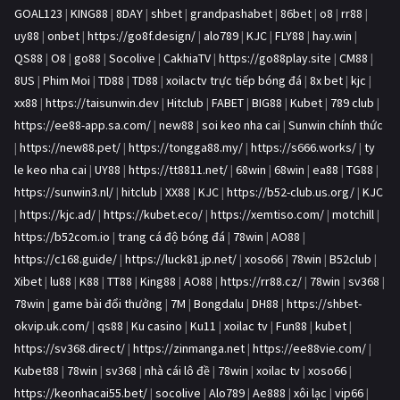
GOAL123
|
KING88
|
8DAY
|
shbet
|
grandpashabet
|
86bet
|
o8
|
rr88
|
uy88
|
onbet
|
https://go8f.design/
|
alo789
|
KJC
|
FLY88
|
hay.win
|
QS88
|
O8
|
go88
|
Socolive
|
CakhiaTV
|
https://go88play.site
|
CM88
|
8US
|
Phim Moi
|
TD88
|
TD88
|
xoilactv trực tiếp bóng đá
|
8x bet
|
kjc
|
xx88
|
https://taisunwin.dev
|
Hitclub
|
FABET
|
BIG88
|
Kubet
|
789 club
|
https://ee88-app.sa.com/
|
new88
|
soi keo nha cai
|
Sunwin chính thức
|
https://new88.pet/
|
https://tongga88.my/
|
https://s666.works/
|
ty
le keo nha cai
|
UY88
|
https://tt8811.net/
|
68win
|
68win
|
ea88
|
TG88
|
https://sunwin3.nl/
|
hitclub
|
XX88
|
KJC
|
https://b52-club.us.org/
|
KJC
|
https://kjc.ad/
|
https://kubet.eco/
|
https://xemtiso.com/
|
motchill
|
https://b52com.io
|
trang cá độ bóng đá
|
78win
|
AO88
|
https://c168.guide/
|
https://luck81.jp.net/
|
xoso66
|
78win
|
B52club
|
Xibet
|
lu88
|
K88
|
TT88
|
King88
|
AO88
|
https://rr88.cz/
|
78win
|
sv368
|
78win
|
game bài đổi thưởng
|
7M
|
Bongdalu
|
DH88
|
https://shbet-
okvip.uk.com/
|
qs88
|
Ku casino
|
Ku11
|
xoilac tv
|
Fun88
|
kubet
|
https://sv368.direct/
|
https://zinmanga.net
|
https://ee88vie.com/
|
Kubet88
|
78win
|
sv368
|
nhà cái lô đề
|
78win
|
xoilac tv
|
xoso66
|
https://keonhacai55.bet/
|
socolive
|
Alo789
|
Ae888
|
xôi lạc
|
vip66
|