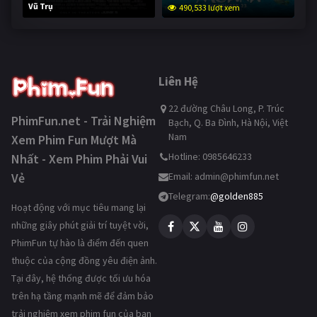
Vũ Trụ
490,533 lượt xem
239,255 lượt xem
Liên Hệ
22 đường Châu Long, P. Trúc
PhimFun.net - Trải Nghiệm
Bạch, Q. Ba Đình, Hà Nội, Việt
Nam
Xem Phim Fun Mượt Mà
Hotline: 0985646233
Nhất - Xem Phim Phải Vui
Vẻ
Email:
admin@phimfun.net
Telegram:
@golden885
Hoạt động với mục tiêu mang lại
những giây phút giải trí tuyệt vời,
PhimFun tự hào là điểm đến quen
thuộc của cộng đồng yêu điện ảnh.
Tại đây, hệ thống được tối ưu hóa
trên hạ tầng mạnh mẽ để đảm bảo
trải nghiệm xem phim fun của bạn