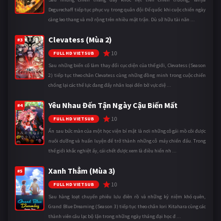
Degurechaff tiếp tục phục vụ trong quân đội Đế quốc khi cuộc chiến ngày
càng leo thang và mở rộng trên nhiều mặt trận. Dù sở hữu tài năn ...
Clevatess (Mùa 2)
#3
10
FULL HD VIETSUB
Sau những biến cố làm thay đổi cục diện của thế giới, Clevatess (Season
2) tiếp tục theo chân Clevatess cùng những đồng minh trong cuộc chiến
chống lại các thế lực đang đẩy nhân loại đến bờ vực diệ ...
Yêu Nhau Đến Tận Ngày Cậu Biến Mất
#4
10
FULL HD VIETSUB
Ẩn sau bức màn của một học viện bí mật là nơi những cô gái mồ côi được
nuôi dưỡng và huấn luyện để trở thành những cỗ máy chiến đấu. Trong
thế giới khắc nghiệt ấy, cái chết được xem là điều hiển nh ...
Xanh Thẳm (Mùa 3)
#5
10
FULL HD VIETSUB
Sau hàng loạt chuyến phiêu lưu điên rồ và những kỷ niệm khó quên,
Grand Blue Dreaming (Season 3) tiếp tục theo chân Iori Kitahara cùng các
thành viên câu lạc bộ lặn trong những ngày tháng đại học đ ...