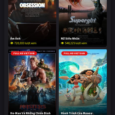
Ám Ảnh
Nữ Siêu Nhân
720,033 lượt xem
548,225 lượt xem
FULL HD VIETSUB
FULL HD VIETSUB
He-Man Và Những Chiến Binh
Hành Trình Của Moana