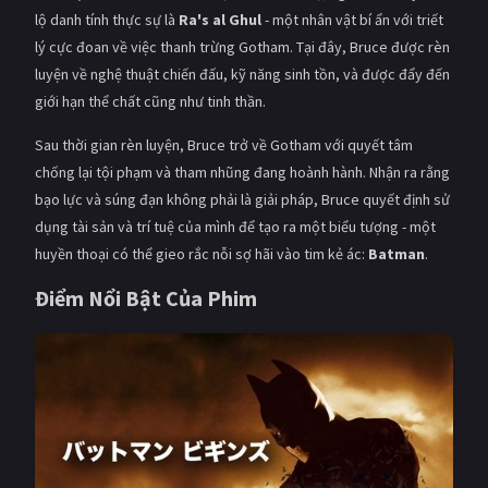
PHIM MỚI
lộ danh tính thực sự là
Ra's al Ghul
- một nhân vật bí ẩn với triết
lý cực đoan về việc thanh trừng Gotham. Tại đây, Bruce được rèn
PHIM BỘ
luyện về nghệ thuật chiến đấu, kỹ năng sinh tồn, và được đẩy đến
giới hạn thể chất cũng như tinh thần.
PHIM LẺ
Sau thời gian rèn luyện, Bruce trở về Gotham với quyết tâm
PHIM CHIẾU RẠP
chống lại tội phạm và tham nhũng đang hoành hành. Nhận ra rằng
TUYỂN TẬP PHIM
bạo lực và súng đạn không phải là giải pháp, Bruce quyết định sử
dụng tài sản và trí tuệ của mình để tạo ra một biểu tượng - một
BLOG
huyền thoại có thể gieo rắc nỗi sợ hãi vào tim kẻ ác:
Batman
.
Điểm Nổi Bật Của Phim