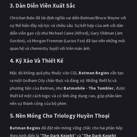
3. Dàn Diễn Viên Xuất Sắc
Christian Bale đã tái định nghĩa vai diễn Batman/Bruce Wayne với
sự thể hiện đầy nội lực và chiều sâu. Sự kết hợp của anh với dàn
diễn viên gạo cội như Michael Caine (Alfred), Gary Oldman (Jim
Gordon), và Morgan Freeman (Lucius Fox) đã tạo nên những mối
quan hệ và chemistry tuyệt vời trên màn ảnh.
4. Kỹ Xảo Và Thiết Kế
Mặc dù không quá phụ thuộc vào CGI,
Batman Begins
vẫn tạo
ra một Gotham City chân thực và đáng sợ. Những thiết bị và
phương tiện của Batman, như
Batmobile - The Tumbler
, được
thiết kế một cách logic và có tính ứng dụng cao, góp phần làm
nên sự thành công của bộ phim.
5. Nền Móng Cho Triology Huyền Thoại
Batman Begins
đã đặt nền móng vững chắc cho hai phần tiếp
theo kinh điển là "
The Dark Knight
" và "
The Dark Knight