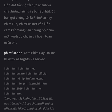
luôn đạt tốc độ tải cực nhanh và
chất lượng hiển thị sắc nét nhất. Dù
bạn gọi chúng tôi là PhimFun hay
Phim Fun, PhimFun.net vẫn luôn
cam kết mang đến những bộ phim
mới, vietsub chuẩn và hoàn toàn
miễn phí.
phimfun.net
| Xem Phim Hay Online
© 2026. All Rights Reserved
#phimfun #phimfunnet
#phimfunonline #phimfunofficial
#phimfunhd #phimfunvietsub
#phimfunmienphi #xemphimfun
#phimfun2026 #phimfunmoi
#phimfun.net
Trang web này không lưu trữ bất kỳ tệp
nào trên máy chủ của chúng tôi, chúng
tôi chỉ liên kết với phương tiện được lưu