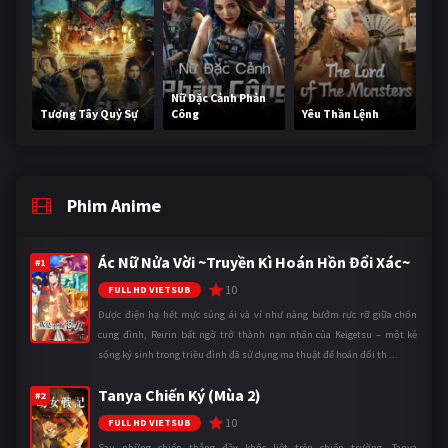
Nữ Đặc Cảnh Phản
Tương Tây Quỷ Sự
Công
Yêu Thần Lệnh
Phim Anime
Ác Nữ Nửa Vời ~Truyền Kì Hoán Hồn Đổi Xác~
#1
10
FULL HD VIETSUB
Được điện hạ hết mực sủng ái và ví như nàng bướm rực rỡ giữa chốn
cung đình, Reirin bất ngờ trở thành nạn nhân của Keigetsu – một kẻ
sống ký sinh trong triều đình đã sử dụng ma thuật để hoán đổi th ...
Tanya Chiến Ký (Mùa 2)
#2
10
FULL HD VIETSUB
Sau những chiến thắng đầy khốc liệt trên chiến trường, Tanya