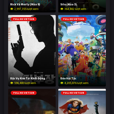
Rick Và Morty (Mùa 9)
Silo (Mùa 3)
2,997,355 lượt xem
364,882 lượt xem
FULL HD VIETSUB
FULL HD VIETSUB
Đặc Vụ Kim Tái Khởi Động
Đảo Hải Tặc
596,480 lượt xem
4,205,876 lượt xem
FULL HD VIETSUB
FULL HD VIETSUB