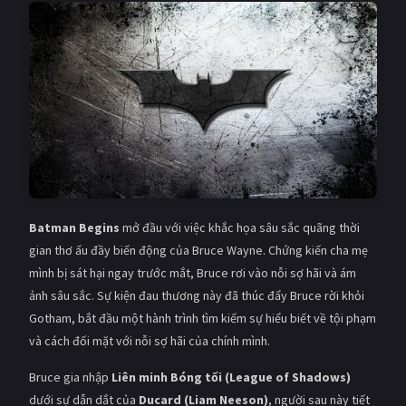
Giật gân
Gia đình
Bí ẩn
Lịch sử
Viễn Tây
Tiểu sử
GameShow
DramaTV
QUỐC GIA
Âu - Mỹ
Trung Quốc - Hồng Kông
Batman Begins
mở đầu với việc khắc họa sâu sắc quãng thời
gian thơ ấu đầy biến động của Bruce Wayne. Chứng kiến cha mẹ
Hàn Quốc
Nhật Bản
mình bị sát hại ngay trước mắt, Bruce rơi vào nỗi sợ hãi và ám
ảnh sâu sắc. Sự kiện đau thương này đã thúc đẩy Bruce rời khỏi
Ấn Độ
Việt Nam
Gotham, bắt đầu một hành trình tìm kiếm sự hiểu biết về tội phạm
Tổng hợp
và cách đối mặt với nỗi sợ hãi của chính mình.
Bruce gia nhập
Liên minh Bóng tối (League of Shadows)
CẬP NHẬT
dưới sự dẫn dắt của
Ducard (Liam Neeson)
, người sau này tiết