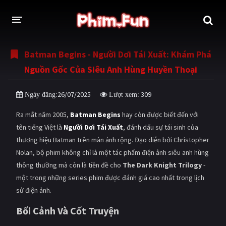
Batman Begins - Người Dơi Tái Xuất: Khám Phá
THỂ LOẠI
Nguồn Gốc Của Siêu Anh Hùng Huyền Thoại
Thần thoại - Cổ trang
Hành động
26/07/2025
309
Ngày đăng:
Lượt xem:
Tâm lý
Chiến tranh
Ra mắt năm 2005,
Batman Begins
hay còn được biết đến với
Võ thuật - Kiếm hiệp
Nhạc kịch
tên tiếng Việt là
Người Dơi Tái Xuất
, đánh dấu sự tái sinh của
thương hiệu Batman trên màn ảnh rộng. Đạo diễn bởi Christopher
Kinh dị
Tội phạm - Hình sự
Nolan, bộ phim không chỉ là một tác phẩm điện ảnh siêu anh hùng
Phiêu lưu
Hài hước
thông thường mà còn là tiền đề cho
The Dark Knight Trilogy
-
một trong những series phim được đánh giá cao nhất trong lịch
Viễn tưởng
Khoa học - Tài liệu
sử điện ảnh.
Hoạt hình
Thể thao
Bối Cảnh Và Cốt Truyện
Tình cảm - Lãng mạn
Kỳ ảo