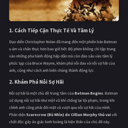
1. Cách Tiếp Cận Thực Tế Và Tâm Lý
Đạo diễn Christopher Nolan đã mang đến một phiên bản Batman
u ám và chân thực hơn bao giờ hết. Bộ phim không chỉ tập trung
vào những pha hành động hấp dẫn mà còn đào sâu vào tâm lý
phức tạp của Bruce Wayne, khám phá nỗi đau và nỗi sợ hãi của
anh, cũng như cách anh biến chúng thành động lực.
2. Khám Phá Nỗi Sợ Hãi
Nỗi sợ hãi là một chủ đề trung tâm của
Batman Begins
. Batman
sử dụng nỗi sợ hãi như một vũ khí chống lại tội phạm, trong khi
chính anh cũng phải đối mặt và vượt qua nỗi sợ hãi của mình.
Phản diện
Scarecrow (Bù Nhìn) do Cillian Murphy thủ vai
với
chất độc gây ảo giác kinh hoàng là hiện thân của chủ đề này.