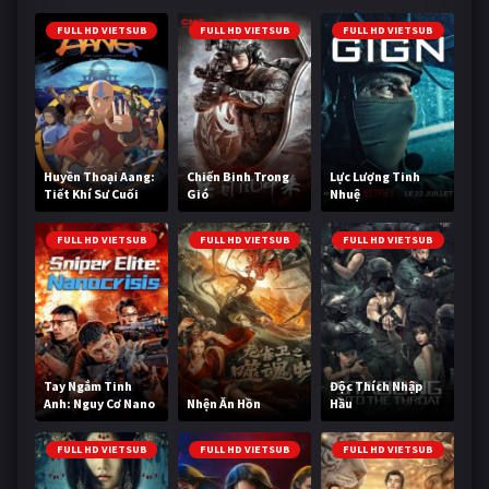
FULL HD VIETSUB
FULL HD VIETSUB
FULL HD VIETSUB
Huyền Thoại Aang:
Chiến Binh Trong
Lực Lượng Tinh
Tiết Khí Sư Cuối
Gió
Nhuệ
Cùng
FULL HD VIETSUB
FULL HD VIETSUB
FULL HD VIETSUB
Tay Ngắm Tinh
Độc Thích Nhập
Anh: Nguy Cơ Nano
Nhện Ăn Hồn
Hầu
FULL HD VIETSUB
FULL HD VIETSUB
FULL HD VIETSUB