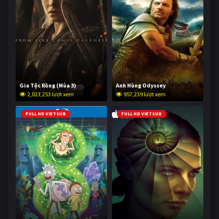
Gia Tộc Rồng (Mùa 3)
Anh Hùng Odyssey
2,023,253 lượt xem
957,239 lượt xem
FULL HD VIETSUB
FULL HD VIETSUB