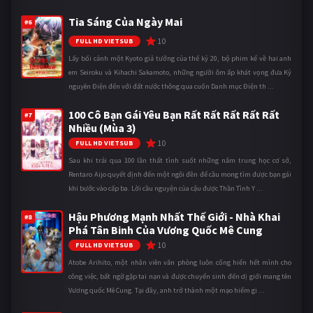
Tia Sáng Của Ngày Mai
#6
10
FULL HD VIETSUB
Lấy bối cảnh một Kyoto giả tưởng của thế kỷ 20, bộ phim kể về hai anh
em Seiroku và Kihachi Sakamoto, những người ôm ấp khát vọng đưa Kỷ
nguyên Điện đến với đất nước thông qua cuốn Danh mục Điện th ...
100 Cô Bạn Gái Yêu Bạn Rất Rất Rất Rất Rất
#7
Nhiều (Mùa 3)
10
FULL HD VIETSUB
Sau khi trải qua 100 lần thất tình suốt những năm trung học cơ sở,
Rentaro Aijo quyết định đến một ngôi đền để cầu mong tìm được bạn gái
khi bước vào cấp ba. Lời cầu nguyện của cậu được Thần Tình Y ...
Hậu Phương Mạnh Nhất Thế Giới - Nhà Khai
#8
Phá Tân Binh Của Vương Quốc Mê Cung
10
FULL HD VIETSUB
Atobe Arihito, một nhân viên văn phòng luôn cống hiến hết mình cho
công việc, bất ngờ gặp tai nạn và được chuyển sinh đến dị giới mang tên
Vương quốc Mê Cung. Tại đây, anh trở thành một mạo hiểm gi ...