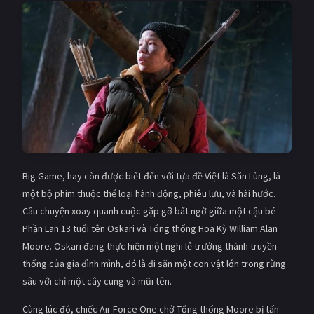
Giật gân
Gia đình
Bí ẩn
Lịch sử
Viễn Tây
Tiểu sử
GameShow
DramaTV
QUỐC GIA
Âu - Mỹ
Trung Quốc - Hồng Kông
Big Game, hay còn được biết đến với tựa đề Việt là Săn Lùng, là
một bộ phim thuộc thể loại hành động, phiêu lưu, và hài hước.
Hàn Quốc
Nhật Bản
Câu chuyện xoay quanh cuộc gặp gỡ bất ngờ giữa một cậu bé
Phần Lan 13 tuổi tên Oskari và Tổng thống Hoa Kỳ William Alan
Ấn Độ
Việt Nam
Moore. Oskari đang thực hiện một nghi lễ trưởng thành truyền
Tổng hợp
thống của gia đình mình, đó là đi săn một con vật lớn trong rừng
sâu với chỉ một cây cung và mũi tên.
CẬP NHẬT
Cùng lúc đó, chiếc Air Force One chở Tổng thống Moore bị tấn