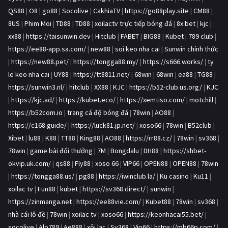
QS88
|
O8
|
go88
|
Socolive
|
CakhiaTV
|
https://go88play.site
|
CM88
|
8US
|
Phim Moi
|
TD88
|
TD88
|
xoilactv trực tiếp bóng đá
|
8x bet
|
kjc
|
xx88
|
https://taisunwin.dev
|
Hitclub
|
FABET
|
BIG88
|
Kubet
|
789 club
|
https://ee88-app.sa.com/
|
new88
|
soi keo nha cai
|
Sunwin chính thức
|
https://new88.pet/
|
https://tongga88.my/
|
https://s666.works/
|
ty
le keo nha cai
|
UY88
|
https://tt8811.net/
|
68win
|
68win
|
ea88
|
TG88
|
https://sunwin3.nl/
|
hitclub
|
XX88
|
KJC
|
https://b52-club.us.org/
|
KJC
|
https://kjc.ad/
|
https://kubet.eco/
|
https://xemtiso.com/
|
motchill
|
https://b52com.io
|
trang cá độ bóng đá
|
78win
|
AO88
|
https://c168.guide/
|
https://luck81.jp.net/
|
xoso66
|
78win
|
B52club
|
Xibet
|
lu88
|
K88
|
TT88
|
King88
|
AO88
|
https://rr88.cz/
|
78win
|
sv368
|
78win
|
game bài đổi thưởng
|
7M
|
Bongdalu
|
DH88
|
https://shbet-
okvip.uk.com/
|
qs88
|
Fly88
|
xoso 66
|
VIP66
|
OPEN88
|
OPEN88
|
78win
|
https://tongga88.us/
|
pg88
|
https://iwinclub.la/
|
Ku casino
|
Ku11
|
xoilac tv
|
Fun88
|
kubet
|
https://sv368.direct/
|
sunwin
|
https://zinmanga.net
|
https://ee88vie.com/
|
Kubet88
|
78win
|
sv368
|
nhà cái lô đề
|
78win
|
xoilac tv
|
xoso66
|
https://keonhacai55.bet/
|
socolive
|
Alo789
|
Ae888
|
xôi lạc
|
Sv368
|
Vip66
|
https://mb66p.com/
|