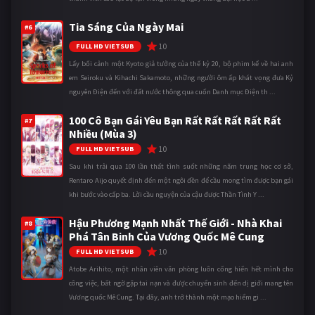
Tia Sáng Của Ngày Mai
#6
10
FULL HD VIETSUB
Lấy bối cảnh một Kyoto giả tưởng của thế kỷ 20, bộ phim kể về hai anh
em Seiroku và Kihachi Sakamoto, những người ôm ấp khát vọng đưa Kỷ
nguyên Điện đến với đất nước thông qua cuốn Danh mục Điện th ...
100 Cô Bạn Gái Yêu Bạn Rất Rất Rất Rất Rất
#7
Nhiều (Mùa 3)
10
FULL HD VIETSUB
Sau khi trải qua 100 lần thất tình suốt những năm trung học cơ sở,
Rentaro Aijo quyết định đến một ngôi đền để cầu mong tìm được bạn gái
khi bước vào cấp ba. Lời cầu nguyện của cậu được Thần Tình Y ...
Hậu Phương Mạnh Nhất Thế Giới - Nhà Khai
#8
Phá Tân Binh Của Vương Quốc Mê Cung
10
FULL HD VIETSUB
Atobe Arihito, một nhân viên văn phòng luôn cống hiến hết mình cho
công việc, bất ngờ gặp tai nạn và được chuyển sinh đến dị giới mang tên
Vương quốc Mê Cung. Tại đây, anh trở thành một mạo hiểm gi ...