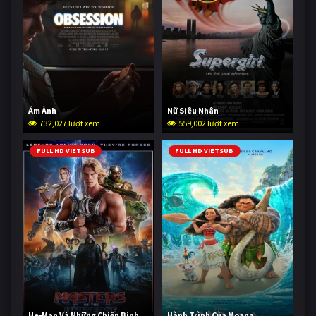
Ám Ảnh
Nữ Siêu Nhân
732,027 lượt xem
559,002 lượt xem
FULL HD VIETSUB
FULL HD VIETSUB
He-Man Và Những Chiến Binh
Hành Trình Của Moana