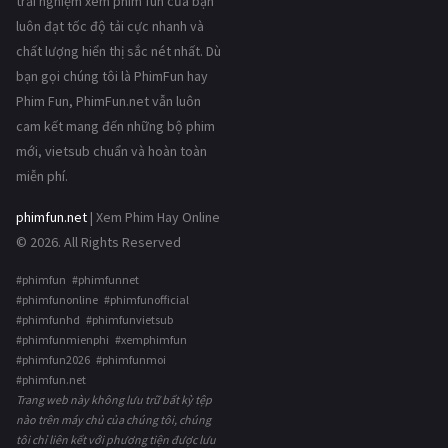
trải nghiệm xem phim fun của bạn
luôn đạt tốc độ tải cực nhanh và
chất lượng hiển thị sắc nét nhất. Dù
bạn gọi chúng tôi là PhimFun hay
Phim Fun, PhimFun.net vẫn luôn
cam kết mang đến những bộ phim
mới, vietsub chuẩn và hoàn toàn
miễn phí.
phimfun.net
| Xem Phim Hay Online
© 2026. All Rights Reserved
#phimfun #phimfunnet
#phimfunonline #phimfunofficial
#phimfunhd #phimfunvietsub
#phimfunmienphi #xemphimfun
#phimfun2026 #phimfunmoi
#phimfun.net
Trang web này không lưu trữ bất kỳ tệp
nào trên máy chủ của chúng tôi, chúng
tôi chỉ liên kết với phương tiện được lưu