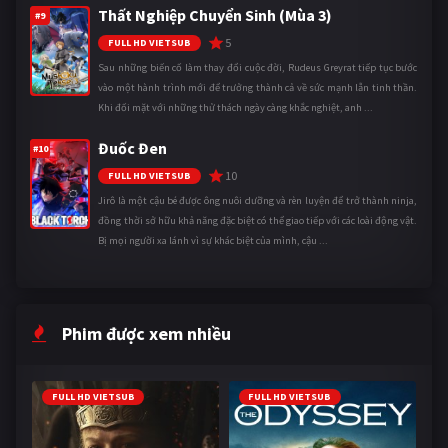
Thất Nghiệp Chuyển Sinh (Mùa 3)
#9
5
FULL HD VIETSUB
Sau những biến cố làm thay đổi cuộc đời, Rudeus Greyrat tiếp tục bước
vào một hành trình mới để trưởng thành cả về sức mạnh lẫn tinh thần.
Khi đối mặt với những thử thách ngày càng khắc nghiệt, anh ...
Đuốc Đen
#10
10
FULL HD VIETSUB
Jirô là một cậu bé được ông nuôi dưỡng và rèn luyện để trở thành ninja,
đồng thời sở hữu khả năng đặc biệt có thể giao tiếp với các loài động vật.
Bị mọi người xa lánh vì sự khác biệt của mình, cậu ...
Phim được xem nhiều
FULL HD VIETSUB
FULL HD VIETSUB