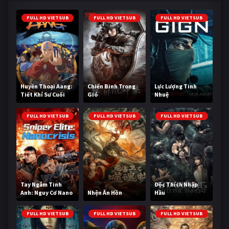
FULL HD VIETSUB
FULL HD VIETSUB
FULL HD VIETSUB
Huyền Thoại Aang:
Chiến Binh Trong
Lực Lượng Tinh
Tiết Khí Sư Cuối
Gió
Nhuệ
Cùng
FULL HD VIETSUB
FULL HD VIETSUB
FULL HD VIETSUB
Tay Ngắm Tinh
Độc Thích Nhập
Anh: Nguy Cơ Nano
Nhện Ăn Hồn
Hầu
FULL HD VIETSUB
FULL HD VIETSUB
FULL HD VIETSUB