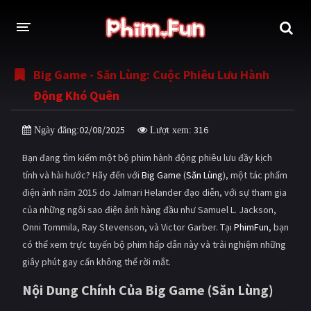
Big Game - Săn Lùng: Cuộc Phiêu Lưu Hành
THỂ LOẠI
Động Khó Quên
Thần thoại - Cổ trang
Hành động
02/08/2025
316
Ngày đăng:
Lượt xem:
Tâm lý
Chiến tranh
Bạn đang tìm kiếm một bộ phim hành động phiêu lưu đầy kịch
Võ thuật - Kiếm hiệp
Nhạc kịch
tính và hài hước? Hãy đến với
Big Game
(
Săn Lùng
), một tác phẩm
điện ảnh năm 2015 do Jalmari Helander đạo diễn, với sự tham gia
Kinh dị
Tội phạm - Hình sự
của những ngôi sao điện ảnh hàng đầu như Samuel L. Jackson,
Phiêu lưu
Hài hước
Onni Tommila, Ray Stevenson, và Victor Garber. Tại
PhimFun
, bạn
có thể xem trực tuyến bộ phim hấp dẫn này và trải nghiệm những
Viễn tưởng
Khoa học - Tài liệu
giây phút gay cấn không thể rời mắt.
Hoạt hình
Thể thao
Nội Dung Chính Của Big Game (Săn Lùng)
Tình cảm - Lãng mạn
Kỳ ảo