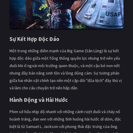
Sự Kết Hợp Độc Đáo
Một trong những điểm mạnh của Big Game (Săn Lùng) là sự kết
hợp độc đáo giữa một Tổng thống quyền lực nhưng trở nên yếu
đuối khi ở ngoài môi trường quen thuộc, và một cậu bé non nớt
nhưng đầy bản năng sinh tồn và lòng dũng cảm. Sự tương phản
giữa hai nhân vật chính tạo nên một cặp đôi "đũa lệch" đầy thú vị
và làm cho câu chuyện trở nên hấp dẫn.
Hành Động và Hài Hước
Phim sở hữu nhịp độ nhanh với những cảnh rượt đuổi và cháy nổ
hoành tráng, đan xen với những tình huống hài hước dí dỏm, đặc
biệt là từ Samuel L. Jackson với phong thái đặc trưng của ông.