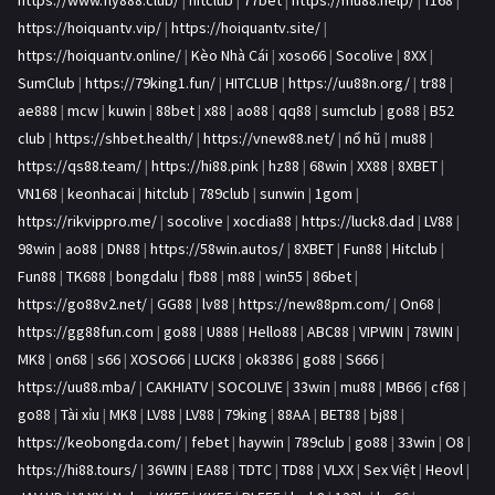
https://www.fly888.club/
|
hitclub
|
77bet
|
https://mu88.help/
|
f168
|
https://hoiquantv.vip/
|
https://hoiquantv.site/
|
https://hoiquantv.online/
|
Kèo Nhà Cái
|
xoso66
|
Socolive
|
8XX
|
SumClub
|
https://79king1.fun/
|
HITCLUB
|
https://uu88n.org/
|
tr88
|
ae888
|
mcw
|
kuwin
|
88bet
|
x88
|
ao88
|
qq88
|
sumclub
|
go88
|
B52
club
|
https://shbet.health/
|
https://vnew88.net/
|
nổ hũ
|
mu88
|
https://qs88.team/
|
https://hi88.pink
|
hz88
|
68win
|
XX88
|
8XBET
|
VN168
|
keonhacai
|
hitclub
|
789club
|
sunwin
|
1gom
|
https://rikvippro.me/
|
socolive
|
xocdia88
|
https://luck8.dad
|
LV88
|
98win
|
ao88
|
DN88
|
https://58win.autos/
|
8XBET
|
Fun88
|
Hitclub
|
Fun88
|
TK688
|
bongdalu
|
fb88
|
m88
|
win55
|
86bet
|
https://go88v2.net/
|
GG88
|
lv88
|
https://new88pm.com/
|
On68
|
https://gg88fun.com
|
go88
|
U888
|
Hello88
|
ABC88
|
VIPWIN
|
78WIN
|
MK8
|
on68
|
s66
|
XOSO66
|
LUCK8
|
ok8386
|
go88
|
S666
|
https://uu88.mba/
|
CAKHIATV
|
SOCOLIVE
|
33win
|
mu88
|
MB66
|
cf68
|
go88
|
Tài xỉu
|
MK8
|
LV88
|
LV88
|
79king
|
88AA
|
BET88
|
bj88
|
https://keobongda.com/
|
febet
|
haywin
|
789club
|
go88
|
33win
|
O8
|
https://hi88.tours/
|
36WIN
|
EA88
|
TDTC
|
TD88
|
VLXX
|
Sex Việt
|
Heovl
|