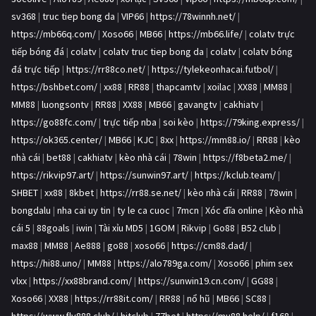
sv368
|
truc tiep bong da
|
VIP66
|
https://78winnh.net/
|
https://mb66q.com/
|
Xoso66
|
MB66
|
https://mb66.life/
|
colatv trực
tiếp bóng đá
|
colatv
|
colatv truc tiep bong da
|
colatv
|
colatv bóng
đá trực tiếp
|
https://rr88co.net/
|
https://tylekeonhacai.futbol/
|
https://bshbet.com/
|
xx88
|
RR88
|
thapcamtv
|
xoilac
|
XX88
|
MM88
|
MM88
|
luongsontv
|
RR88
|
XX88
|
MB66
|
gavangtv
|
cakhiatv
|
https://go88fc.com/
|
trực tiếp nba
|
soi kèo
|
https://79king.express/
|
https://ok365.center/
|
MB66
|
KJC
|
8xx
|
https://mm88.io/
|
RR88
|
kèo
nhà cái
|
bet88
|
cakhiatv
|
kèo nhà cái
|
78win
|
https://f8beta2.me/
|
https://rikvip97.art/
|
https://sunwin97.art/
|
https://kclub.team/
|
SHBET
|
xx88
|
8kbet
|
https://rr88.se.net/
|
kèo nhà cái
|
RR88
|
78win
|
bongdalu
|
nha cai uy tin
|
ty le ca cuoc
|
7mcn
|
Xóc đĩa online
|
Kèo nhà
cái 5
|
88goals
|
iwin
|
Tài xỉu MD5
|
1GOM
|
Rikvip
|
Go88
|
B52 club
|
max88
|
MM88
|
Ae888
|
go88
|
xoso66
|
https://cm88.dad/
|
https://hi88.uno/
|
MM88
|
https://alo789ga.com/
|
Xoso66
|
phim sex
vlxx
|
https://xx88brand.com/
|
https://sunwin19.cn.com/
|
GG88
|
Xoso66
|
XX88
|
https://rr88it.com/
|
RR88
|
nổ hũ
|
MB66
|
SC88
|