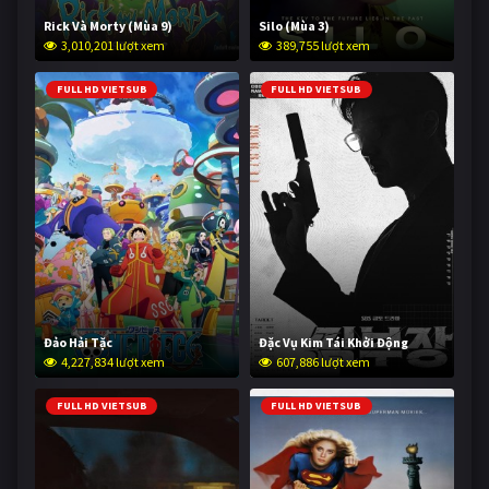
Rick Và Morty (Mùa 9)
Silo (Mùa 3)
3,010,201 lượt xem
389,755 lượt xem
FULL HD VIETSUB
FULL HD VIETSUB
Đảo Hải Tặc
Đặc Vụ Kim Tái Khởi Động
4,227,834 lượt xem
607,886 lượt xem
FULL HD VIETSUB
FULL HD VIETSUB