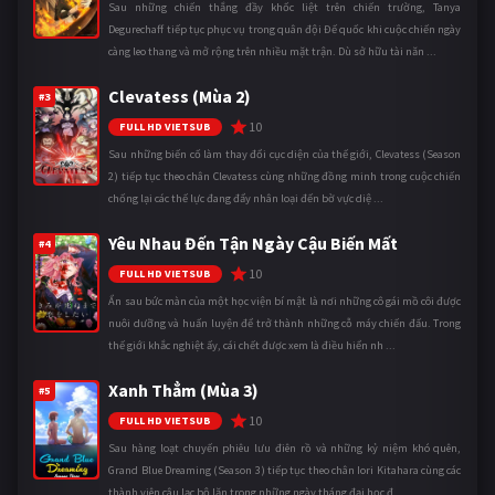
Sau những chiến thắng đầy khốc liệt trên chiến trường, Tanya
Degurechaff tiếp tục phục vụ trong quân đội Đế quốc khi cuộc chiến ngày
càng leo thang và mở rộng trên nhiều mặt trận. Dù sở hữu tài năn ...
Clevatess (Mùa 2)
#3
10
FULL HD VIETSUB
Sau những biến cố làm thay đổi cục diện của thế giới, Clevatess (Season
2) tiếp tục theo chân Clevatess cùng những đồng minh trong cuộc chiến
chống lại các thế lực đang đẩy nhân loại đến bờ vực diệ ...
Yêu Nhau Đến Tận Ngày Cậu Biến Mất
#4
10
FULL HD VIETSUB
Ẩn sau bức màn của một học viện bí mật là nơi những cô gái mồ côi được
nuôi dưỡng và huấn luyện để trở thành những cỗ máy chiến đấu. Trong
thế giới khắc nghiệt ấy, cái chết được xem là điều hiển nh ...
Xanh Thẳm (Mùa 3)
#5
10
FULL HD VIETSUB
Sau hàng loạt chuyến phiêu lưu điên rồ và những kỷ niệm khó quên,
Grand Blue Dreaming (Season 3) tiếp tục theo chân Iori Kitahara cùng các
thành viên câu lạc bộ lặn trong những ngày tháng đại học đ ...