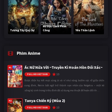
Nữ Đặc Cảnh Phản
Tương Tây Quỷ Sự
Công
Yêu Thần Lệnh
Phim Anime
Ác Nữ Nửa Vời ~Truyền Kì Hoán Hồn Đổi Xác~
#1
10
FULL HD VIETSUB
Được điện hạ hết mực sủng ái và ví như nàng bướm rực rỡ giữa chốn
cung đình, Reirin bất ngờ trở thành nạn nhân của Keigetsu – một kẻ
sống ký sinh trong triều đình đã sử dụng ma thuật để hoán đổi th ...
Tanya Chiến Ký (Mùa 2)
#2
10
FULL HD VIETSUB