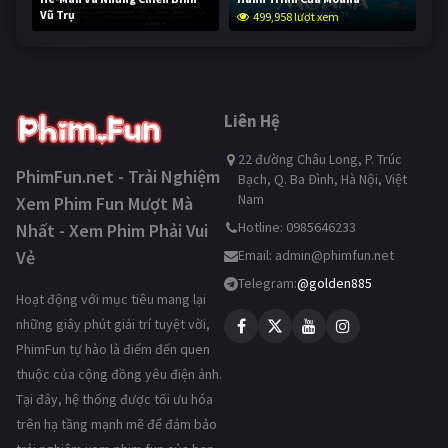
Vũ Trụ
499,958 lượt xem
249,430 lượt xem
Liên Hệ
22 đường Châu Long, P. Trúc
PhimFun.net - Trải Nghiệm
Bạch, Q. Ba Đình, Hà Nội, Việt
Nam
Xem Phim Fun Mượt Mà
Hotline: 0985646233
Nhất - Xem Phim Phải Vui
Vẻ
Email:
admin@phimfun.net
Telegram:
@golden885
Hoạt động với mục tiêu mang lại
những giây phút giải trí tuyệt vời,
PhimFun tự hào là điểm đến quen
thuộc của cộng đồng yêu điện ảnh.
Tại đây, hệ thống được tối ưu hóa
trên hạ tầng mạnh mẽ để đảm bảo