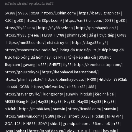
trữ trên các dịch vụ của bên thứ 3.
Sv388
|
Sv368
|
xx88
|
https://luphim.com/
|
https://bet88.graphics/
|
KJC
|
go88
|
https://rr88pet.com/
|
https://cm88.cn.com/
|
XX88
|
go88
|
https://fly88.uno/
|
https://fly88.select/
|
https://phimhayok.onl/
|
https://fly88.green/
|
FLY88
|
FLY88
|
phimhayok
|
đá gà trực tiếp
|
CM88
|
https://mm88.center/
|
nhà cái uy tín
|
https://daga88.my/
|
https://xhamsterlive.radio.fm/
|
bóng đá trực tiếp
|
trực tiếp bóng đá
|
trực tiếp bóng đá hôm nay
|
ca khia
|
tỷ lệ kèo nhà cái
|
90phut
|
thapcam
|
gavang
|
u888
|
SHBET
|
fly88
|
https://keonhacaitop.com/
|
https://go88.tokyo/
|
https://keonhacai.international/
|
https://phimhayok.tv/
|
https://phimhayok.co/
|
RR88
|
Hitclub
|
789Club
|
ck444
|
GG88
|
https://ok9.works/
|
qh88
|
rr88
|
J88
|
https://gavangtv.llc/
|
luongsontv
|
sunwin
|
hitclub
|
kèo nhà cái
|
AE888 Đăng Nhập
|
Hay88
|
Hay88
|
Hay88
|
Hay88
|
Hay88
|
Hay88
|
hitclub
|
https://mm88.tax/
|
sunwin
|
https://icm88.com/
|
sunwin
|
https://aukuwin.com/
|
GG88
|
RR88
|
shbet
|
XX88
|
Hitclub
|
NHATVIP
|
GOAL123
|
KING88
|
8DAY
|
shbet
|
grandpashabet
|
86bet
|
o8
|
rr88
|
uy88
|
onbet
|
https://go8f.design/
|
alo789
|
KJC
|
FLY88
|
hay.win
|