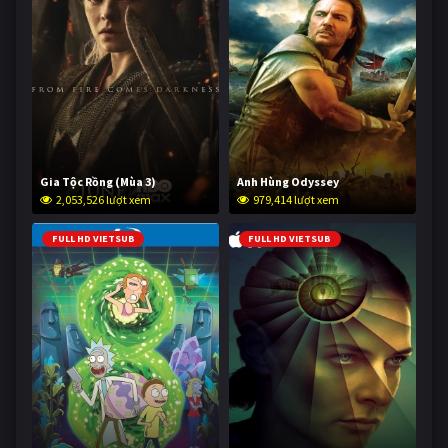
Gia Tộc Rồng (Mùa 3)
Anh Hùng Odyssey
2,053,526 lượt xem
979,414 lượt xem
FULL HD VIETSUB
FULL HD VIETSUB