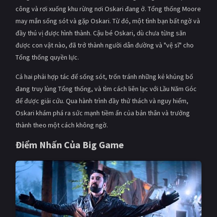
PHIM MỚI
công và rơi xuống khu rừng nơi Oskari đang ở. Tổng thống Moore
may mắn sống sót và gặp Oskari. Từ đó, một tình bạn bất ngờ và
PHIM BỘ
đầy thú vị được hình thành. Cậu bé Oskari, dù chưa từng săn
được con vật nào, đã trở thành người dẫn đường và "vệ sĩ" cho
PHIM LẺ
Tổng thống quyền lực.
PHIM CHIẾU RẠP
Cả hai phải hợp tác để sống sót, trốn tránh những kẻ khủng bố
TUYỂN TẬP PHIM
đang truy lùng Tổng thống, và tìm cách liên lạc với Lầu Năm Góc
để được giải cứu. Qua hành trình đầy thử thách và nguy hiểm,
BLOG
Oskari khám phá ra sức mạnh tiềm ẩn của bản thân và trưởng
thành theo một cách không ngờ.
Điểm Nhấn Của Big Game