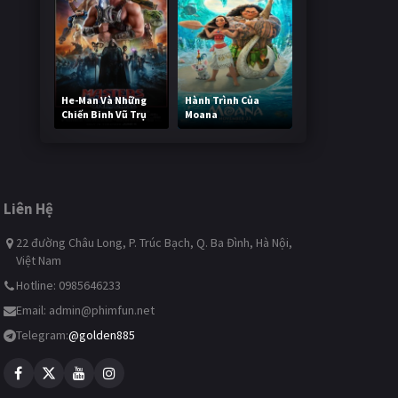
He-Man Và Những
Hành Trình Của
Chiến Binh Vũ Trụ
Moana
245,671 lượt xem
496,613 lượt xem
Liên Hệ
22 đường Châu Long, P. Trúc Bạch, Q. Ba Đình, Hà Nội,
Việt Nam
Hotline: 0985646233
Email:
admin@phimfun.net
Telegram:
@golden885