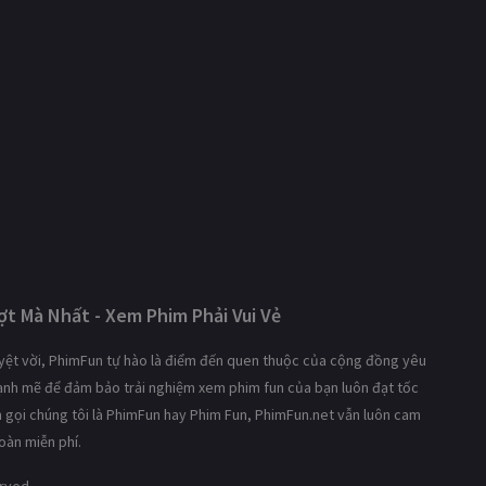
t Mà Nhất - Xem Phim Phải Vui Vẻ
tuyệt vời, PhimFun tự hào là điểm đến quen thuộc của cộng đồng yêu
mạnh mẽ để đảm bảo trải nghiệm xem phim fun của bạn luôn đạt tốc
ạn gọi chúng tôi là PhimFun hay Phim Fun, PhimFun.net vẫn luôn cam
oàn miễn phí.
erved