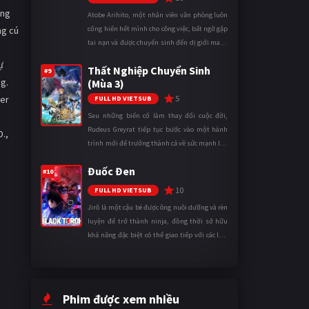
ang
Atobe Arihito, một nhân viên văn phòng luôn
ng cú
cống hiến hết mình cho công việc, bất ngờ gặp
tai nạn và được chuyển sinh đến dị giới mang
tên Vương quốc Mê Cung. Tại đây, anh trở
ự
Thất Nghiệp Chuyển Sinh
thành một mạo hiểm gi ...
#9
ng.
(Mùa 3)
ier
5
FULL HD VIETSUB
Sau những biến cố làm thay đổi cuộc đời,
Rudeus Greyrat tiếp tục bước vào một hành
D.,
trình mới để trưởng thành cả về sức mạnh lẫn
tinh thần. Khi đối mặt với những thử thách
Đuốc Đen
ngày càng khắc nghiệt, anh ...
#10
10
FULL HD VIETSUB
Jirô là một cậu bé được ông nuôi dưỡng và rèn
luyện để trở thành ninja, đồng thời sở hữu
khả năng đặc biệt có thể giao tiếp với các loài
động vật. Bị mọi người xa lánh vì sự khác biệt
của mình, cậu ...
Phim được xem nhiều