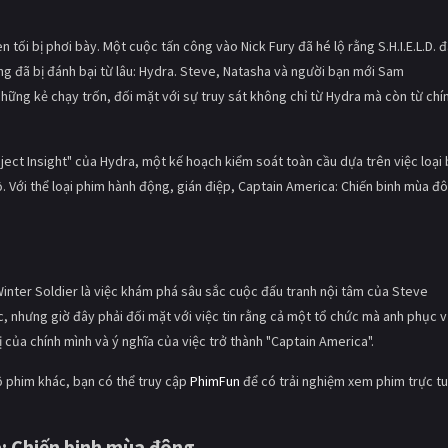
tối bị phơi bày. Một cuộc tấn công vào Nick Fury đã hé lộ rằng S.H.I.E.L.D. 
ng đã bị đánh bại từ lâu: Hydra. Steve, Natasha và người bạn mới Sam
hững kẻ chạy trốn, đối mặt với sự truy sát không chỉ từ Hydra mà còn từ chí
ject Insight" của Hydra, một kế hoạch kiểm soát toàn cầu dựa trên việc loại
. Với thể loại phim hành động, gián điệp, Captain America: Chiến binh mùa đ
nter Soldier là việc khám phá sâu sắc cuộc đấu tranh nội tâm của Steve
 nhưng giờ đây phải đối mặt với việc tin rằng cả một tổ chức mà anh phục vụ
ị của chính mình và ý nghĩa của việc trở thành "Captain America".
 phim khác, bạn có thể truy cập
PhimFun
để có trải nghiệm xem phim trực t
: Chiến binh mùa đông