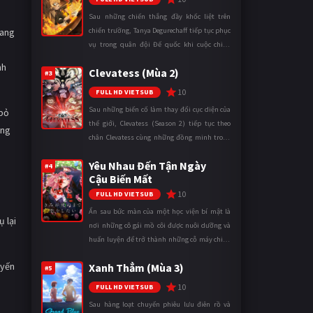
Sau những chiến thắng đầy khốc liệt trên
đang
chiến trường, Tanya Degurechaff tiếp tục phục
vụ trong quân đội Đế quốc khi cuộc chiến
ngày càng leo thang và mở rộng trên nhiều
nh
Clevatess (Mùa 2)
mặt trận. Dù sở hữu tài năn ...
#3
10
FULL HD VIETSUB
Sau những biến cố làm thay đổi cục diện của
 bỏ
thế giới, Clevatess (Season 2) tiếp tục theo
ông
chân Clevatess cùng những đồng minh trong
cuộc chiến chống lại các thế lực đang đẩy nhân
Yêu Nhau Đến Tận Ngày
loại đến bờ vực diệ ...
#4
Cậu Biến Mất
10
FULL HD VIETSUB
Ẩn sau bức màn của một học viện bí mật là
 lại
nơi những cô gái mồ côi được nuôi dưỡng và
huấn luyện để trở thành những cỗ máy chiến
đấu. Trong thế giới khắc nghiệt ấy, cái chết
uyến
Xanh Thẳm (Mùa 3)
được xem là điều hiển nh ...
#5
10
FULL HD VIETSUB
Sau hàng loạt chuyến phiêu lưu điên rồ và