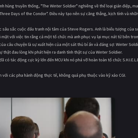
nh hùng truyền thống, "The Winter Soldier" nghiêng về thể loại gián điệp, m
hree Days of the Condor". Điều này tạo nên sự căng thẳng, kịch tính và nhữ
c sâu sắc cuộc đấu tranh nội tâm của Steve Rogers. Anh là biểu tượng của s
 mặt với việc tin rằng cả một tổ chức mà anh phục vụ lại mục nát từ bên tro
ủa câu chuyện là sự xuất hiện của một sát thủ bí ẩn và đáng sợ: Winter Sold
 thật đau lòng khi phát hiện ra danh tính thật sự của Winter Soldier.
đã có tác động cực kỳ lớn đến MCU khi nó phá vỡ hoàn toàn tổ chức S.H.I.E.L.
với các pha hành động thực tế, không quá phụ thuộc vào kỹ xảo CGI.