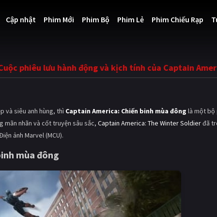
Cập nhật
Phim Mới
Phim Bộ
Phim Lẻ
Phim Chiếu Rạp
T
 Cuộc phiêu lưu hành động và kịch tính của Captain Amer
p và siêu anh hùng, thì
Captain America: Chiến binh mùa đông
là một bộ
ng mãn nhãn và cốt truyện sâu sắc,
Captain America: The Winter Soldier
đã tr
Điện ảnh Marvel (MCU).
 binh mùa đông