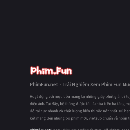
PhimFun.net - Trải Nghiệm Xem Phim Fun Mượ
Hoạt động với mục tiêu mang lại những giây phút giải trí 
điện ảnh. Tại đây, hệ thống được tối ưu hóa trên hạ tầng 
độ tải cực nhanh và chất lượng hiển thị sắc nét nhất. Dù b
kết mang đến những bộ phim mới, vietsub chuẩn và hoàn t
phimfun.net
| Xem Phim Hay Online © 2026. All Rights Res