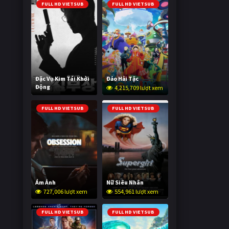
FULL HD VIETSUB
FULL HD VIETSUB
Đặc Vụ Kim Tái Khởi
Đảo Hải Tặc
Động
4,215,709 lượt xem
603,520 lượt xem
FULL HD VIETSUB
FULL HD VIETSUB
Ám Ảnh
Nữ Siêu Nhân
727,006 lượt xem
554,961 lượt xem
FULL HD VIETSUB
FULL HD VIETSUB