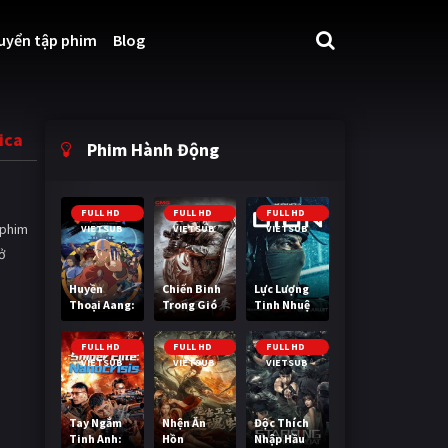
uyển tập phim
Blog
ica
Phim Hành Động
FULL HD
FULL HD
FULL HD
 phim
VIETSUB
VIETSUB
VIETSUB
ở
Huyền
Chiến Binh
Lực Lượng
Thoại Aang:
Trong Gió
Tinh Nhuệ
Tiết Khí Sư
Cuối Cùng
FULL HD
FULL HD
FULL HD
VIETSUB
VIETSUB
VIETSUB
Tay Ngắm
Nhện Ăn
Độc Thích
Tinh Anh:
Hồn
Nhập Hầu