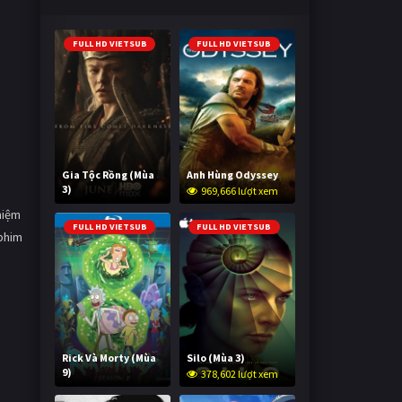
FULL HD VIETSUB
FULL HD VIETSUB
Gia Tộc Rồng (Mùa
Anh Hùng Odyssey
3)
969,666 lượt xem
2,034,904 lượt xem
hiệm
FULL HD VIETSUB
FULL HD VIETSUB
 phim
Rick Và Morty (Mùa
Silo (Mùa 3)
9)
378,602 lượt xem
3,004,533 lượt xem