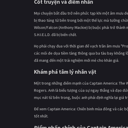
Cốt truyện và điểm nhấn
Mọi chuyện bắt đầu trở nên phức tạp khi một âm mưu đen 
bị thao túng từ bên trong bởi một thế lực mà tưởng chừ
Wilson/Falcon (Anthony Mackie) bị buộc phải trở thành n
S.H.I.E.L.D. đã bị biến chất.
Họ phải chạy đua với thời gian để vạch trần âm mưu "Pro
các mối đe dọa tiềm tàng thông qua ba tàu bay khổng lồ
đã mang đến một trải nghiệm mới mẻ cho khán giả.
Khám phá tâm lý nhân vật
Một trong những điểm mạnh của Captain America: The Wi
Rogers. Anh là biểu tượng của sự ngay thẳng và đạo đức,
mục nát từ bên trong, buộc anh phải định nghĩa lại giá tr
Để xem Captain America: Chiến binh mùa đông và các bộ
tốt nhất.
Điểm nhấn chính của Captain America