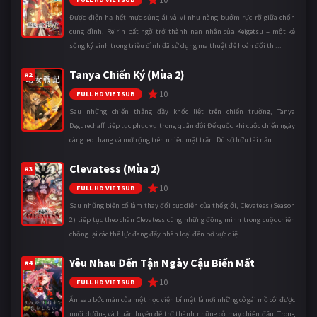
Được điện hạ hết mực sủng ái và ví như nàng bướm rực rỡ giữa chốn
cung đình, Reirin bất ngờ trở thành nạn nhân của Keigetsu – một kẻ
sống ký sinh trong triều đình đã sử dụng ma thuật để hoán đổi th ...
Tanya Chiến Ký (Mùa 2)
#2
10
FULL HD VIETSUB
Sau những chiến thắng đầy khốc liệt trên chiến trường, Tanya
Degurechaff tiếp tục phục vụ trong quân đội Đế quốc khi cuộc chiến ngày
càng leo thang và mở rộng trên nhiều mặt trận. Dù sở hữu tài năn ...
Clevatess (Mùa 2)
#3
10
FULL HD VIETSUB
Sau những biến cố làm thay đổi cục diện của thế giới, Clevatess (Season
2) tiếp tục theo chân Clevatess cùng những đồng minh trong cuộc chiến
chống lại các thế lực đang đẩy nhân loại đến bờ vực diệ ...
Yêu Nhau Đến Tận Ngày Cậu Biến Mất
#4
10
FULL HD VIETSUB
Ẩn sau bức màn của một học viện bí mật là nơi những cô gái mồ côi được
nuôi dưỡng và huấn luyện để trở thành những cỗ máy chiến đấu. Trong