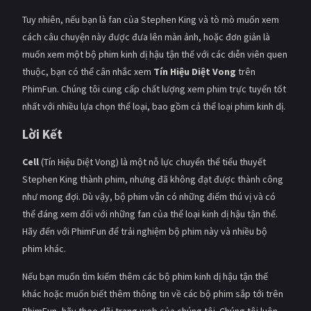
Tuy nhiên, nếu bạn là fan của Stephen King và tò mò muốn xem
cách câu chuyện này được đưa lên màn ảnh, hoặc đơn giản là
muốn xem một bộ phim kinh dị hậu tận thế với các diễn viên quen
thuộc, bạn có thể cân nhắc xem
Tín Hiệu Diệt Vong
trên
PhimFun. Chúng tôi cung cấp chất lượng xem phim trực tuyến tốt
nhất với nhiều lựa chọn thể loại, bao gồm cả thể loại phim kinh dị.
Lời Kết
Cell
(Tín Hiệu Diệt Vong) là một nỗ lực chuyển thể tiểu thuyết
Stephen King thành phim, nhưng đã không đạt được thành công
như mong đợi. Dù vậy, bộ phim vẫn có những điểm thú vị và có
thể đáng xem đối với những fan của thể loại kinh dị hậu tận thế.
Hãy đến với PhimFun để trải nghiệm bộ phim này và nhiều bộ
phim khác.
Nếu bạn muốn tìm kiếm thêm các bộ phim kinh dị hậu tận thế
khác hoặc muốn biết thêm thông tin về các bộ phim sắp tới trên
PhimFun, hãy theo dõi trang web của chúng tôi. Chúng tôi luôn