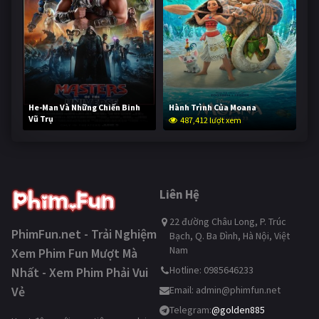
He-Man Và Những Chiến Binh
Hành Trình Của Moana
Vũ Trụ
487,412 lượt xem
235,927 lượt xem
Liên Hệ
22 đường Châu Long, P. Trúc
PhimFun.net - Trải Nghiệm
Bạch, Q. Ba Đình, Hà Nội, Việt
Nam
Xem Phim Fun Mượt Mà
Hotline: 0985646233
Nhất - Xem Phim Phải Vui
Vẻ
Email:
admin@phimfun.net
Telegram:
@golden885