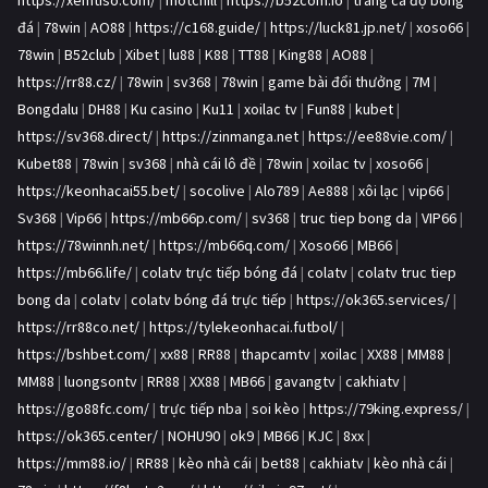
đá
|
78win
|
AO88
|
https://c168.guide/
|
https://luck81.jp.net/
|
xoso66
|
78win
|
B52club
|
Xibet
|
lu88
|
K88
|
TT88
|
King88
|
AO88
|
https://rr88.cz/
|
78win
|
sv368
|
78win
|
game bài đổi thưởng
|
7M
|
Bongdalu
|
DH88
|
Ku casino
|
Ku11
|
xoilac tv
|
Fun88
|
kubet
|
https://sv368.direct/
|
https://zinmanga.net
|
https://ee88vie.com/
|
Kubet88
|
78win
|
sv368
|
nhà cái lô đề
|
78win
|
xoilac tv
|
xoso66
|
https://keonhacai55.bet/
|
socolive
|
Alo789
|
Ae888
|
xôi lạc
|
vip66
|
Sv368
|
Vip66
|
https://mb66p.com/
|
sv368
|
truc tiep bong da
|
VIP66
|
https://78winnh.net/
|
https://mb66q.com/
|
Xoso66
|
MB66
|
https://mb66.life/
|
colatv trực tiếp bóng đá
|
colatv
|
colatv truc tiep
bong da
|
colatv
|
colatv bóng đá trực tiếp
|
https://ok365.services/
|
https://rr88co.net/
|
https://tylekeonhacai.futbol/
|
https://bshbet.com/
|
xx88
|
RR88
|
thapcamtv
|
xoilac
|
XX88
|
MM88
|
MM88
|
luongsontv
|
RR88
|
XX88
|
MB66
|
gavangtv
|
cakhiatv
|
https://go88fc.com/
|
trực tiếp nba
|
soi kèo
|
https://79king.express/
|
https://ok365.center/
|
NOHU90
|
ok9
|
MB66
|
KJC
|
8xx
|
https://mm88.io/
|
RR88
|
kèo nhà cái
|
bet88
|
cakhiatv
|
kèo nhà cái
|