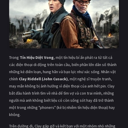
Giật gân
Gia đình
Bí ẩn
Lịch sử
Viễn Tây
Tiểu sử
GameShow
DramaTV
Trong
Tín Hiệu Diệt Vong
, một tín hiệu bí ẩn phát ra từ tất cả
QUỐC GIA
các điện thoại di động trên toàn cầu, biến phần lớn dân số thành
Âu - Mỹ
Trung Quốc - Hồng Kông
những kẻ điên loạn, hung hãn và bạo lực như xác sống. Nhân vật
chính
Clay Riddell (John Cusack)
, một nghệ sĩ truyện tranh,
Hàn Quốc
Nhật Bản
may mắn không bị ảnh hưởng vì điện thoại của anh hết pin. Clay
bắt đầu hành trình tìm về nhà để tìm vợ và con trai mình, những
Ấn Độ
Việt Nam
người mà anh không biết liệu có còn sống sót hay đã trở thành
Tổng hợp
một trong những "phoners" (kẻ bị nhiễm tín hiệu điện thoại) hay
không.
CẬP NHẬT
Trên đường đi, Clay gặp gỡ và kết bạn với một nhóm nhỏ những