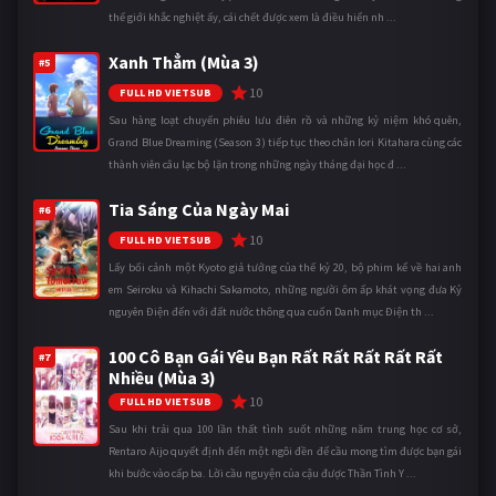
thế giới khắc nghiệt ấy, cái chết được xem là điều hiển nh ...
Xanh Thẳm (Mùa 3)
#5
10
FULL HD VIETSUB
Sau hàng loạt chuyến phiêu lưu điên rồ và những kỷ niệm khó quên,
Grand Blue Dreaming (Season 3) tiếp tục theo chân Iori Kitahara cùng các
thành viên câu lạc bộ lặn trong những ngày tháng đại học đ ...
Tia Sáng Của Ngày Mai
#6
10
FULL HD VIETSUB
Lấy bối cảnh một Kyoto giả tưởng của thế kỷ 20, bộ phim kể về hai anh
em Seiroku và Kihachi Sakamoto, những người ôm ấp khát vọng đưa Kỷ
nguyên Điện đến với đất nước thông qua cuốn Danh mục Điện th ...
100 Cô Bạn Gái Yêu Bạn Rất Rất Rất Rất Rất
#7
Nhiều (Mùa 3)
10
FULL HD VIETSUB
Sau khi trải qua 100 lần thất tình suốt những năm trung học cơ sở,
Rentaro Aijo quyết định đến một ngôi đền để cầu mong tìm được bạn gái
khi bước vào cấp ba. Lời cầu nguyện của cậu được Thần Tình Y ...