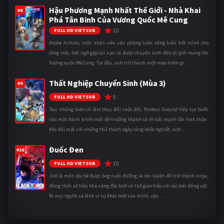
Hậu Phương Mạnh Nhất Thế Giới - Nhà Khai
#8
Phá Tân Binh Của Vương Quốc Mê Cung
10
FULL HD VIETSUB
Atobe Arihito, một nhân viên văn phòng luôn cống hiến hết mình cho
công việc, bất ngờ gặp tai nạn và được chuyển sinh đến dị giới mang tên
Vương quốc Mê Cung. Tại đây, anh trở thành một mạo hiểm gi ...
Thất Nghiệp Chuyển Sinh (Mùa 3)
#9
5
FULL HD VIETSUB
Sau những biến cố làm thay đổi cuộc đời, Rudeus Greyrat tiếp tục bước
vào một hành trình mới để trưởng thành cả về sức mạnh lẫn tinh thần.
Khi đối mặt với những thử thách ngày càng khắc nghiệt, anh ...
Đuốc Đen
#10
10
FULL HD VIETSUB
Jirô là một cậu bé được ông nuôi dưỡng và rèn luyện để trở thành ninja,
đồng thời sở hữu khả năng đặc biệt có thể giao tiếp với các loài động vật.
Bị mọi người xa lánh vì sự khác biệt của mình, cậu ...