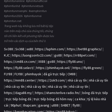
#phimfunonline #phimfunofficial
#phimfunhd #phimfunvietsub
#phimfunmienphi #xemphimfun
#phimfun2026 #phimfunmoi
#phimfun.net
Trang web này không lưu trữ bất kỳ tệp
nào trên máy chủ của chúng tôi, chúng
tôi chỉ liên kết với phương tiện được lưu
trữ trên các dịch vụ của bên thứ 3.
Sv388
|
Sv368
|
xx88
|
https://luphim.com/
|
https://bet88.graphics/
|
KJC
|
https://luongsontv23.com/
|
go88
|
https://rr88pet.com/
|
https://cm88.cn.com/
|
XX88
|
go88
|
https://fly88.uno/
|
https://fly88.select/
|
https://phimhayok.onl/
|
https://fly88.green/
|
FLY88
|
FLY88
|
phimhayok
|
đá gà trực tiếp
|
CM88
|
https://mm88.center/
|
https://2ok9.com/
|
nhà cái uy tín
|
nhà cái uy tín
|
nhà cái uy tín
|
nhà cái uy tín
|
nhà cái uy tín
|
nhà cái uy tín
|
https://daga88.my/
|
https://xhamsterlive.radio.fm/
|
bóng đá trực tiếp
|
trực tiếp bóng đá
|
trực tiếp bóng đá hôm nay
|
ca khia
|
tỷ lệ kèo nhà
cái
|
90phut
|
thapcam
|
gavang
|
u888
|
SHBET
|
fly88
|
https://keonhacaitop.com/
|
https://go88.tokyo/
|