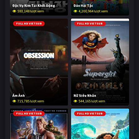
Đặc Vụ Kim Tái Khởi Động
Đảo Hải Tặc
593,148 lượt xem
4,200,964 lượt xem
FULL HD VIETSUB
FULL HD VIETSUB
Ám Ảnh
Nữ Siêu Nhân
715,785 lượt xem
544,165 lượt xem
FULL HD VIETSUB
FULL HD VIETSUB