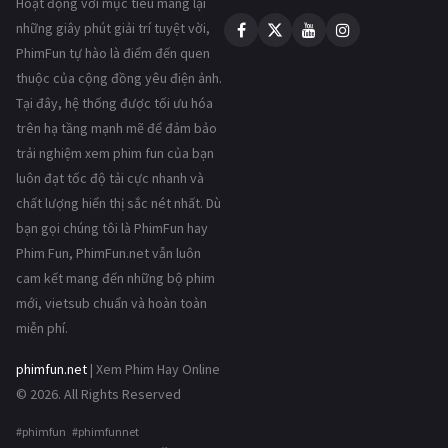
Hoạt động với mục tiêu mang lại
những giây phút giải trí tuyệt vời,
PhimFun tự hào là điểm đến quen
thuộc của cộng đồng yêu điện ảnh.
Tại đây, hệ thống được tối ưu hóa
trên hạ tầng mạnh mẽ để đảm bảo
trải nghiệm xem phim fun của bạn
luôn đạt tốc độ tải cực nhanh và
chất lượng hiển thị sắc nét nhất. Dù
bạn gọi chúng tôi là PhimFun hay
Phim Fun, PhimFun.net vẫn luôn
cam kết mang đến những bộ phim
mới, vietsub chuẩn và hoàn toàn
miễn phí.
phimfun.net
| Xem Phim Hay Online
© 2026. All Rights Reserved
#phimfun #phimfunnet