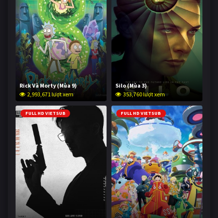
Rick Và Morty (Mùa 9)
Silo (Mùa 3)
2,993,671 lượt xem
353,760 lượt xem
FULL HD VIETSUB
FULL HD VIETSUB