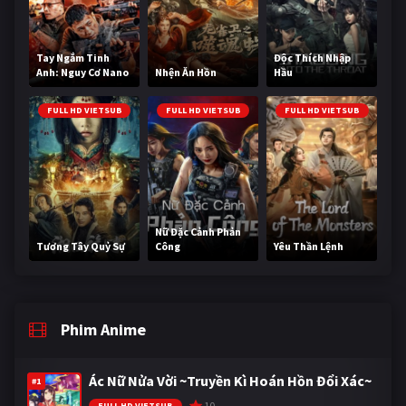
Tay Ngắm Tinh
Độc Thích Nhập
Anh: Nguy Cơ Nano
Nhện Ăn Hồn
Hầu
FULL HD VIETSUB
FULL HD VIETSUB
FULL HD VIETSUB
Nữ Đặc Cảnh Phản
Tương Tây Quỷ Sự
Công
Yêu Thần Lệnh
Phim Anime
Ác Nữ Nửa Vời ~Truyền Kì Hoán Hồn Đổi Xác~
#1
10
FULL HD VIETSUB