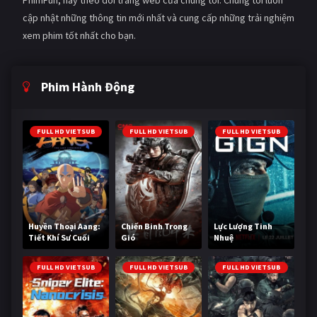
cập nhật những thông tin mới nhất và cung cấp những trải nghiệm
xem phim tốt nhất cho bạn.
Phim Hành Động
FULL HD VIETSUB
FULL HD VIETSUB
FULL HD VIETSUB
Huyền Thoại Aang:
Chiến Binh Trong
Lực Lượng Tinh
Tiết Khí Sư Cuối
Gió
Nhuệ
Cùng
FULL HD VIETSUB
FULL HD VIETSUB
FULL HD VIETSUB