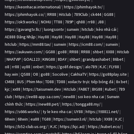
https://keonhacai.international/
|
https://phimhayok.tv/
|
https://phimhayok.co/
|
RR88
|
Hitclub
|
789Club
|
ck444
|
GG88
|
https://ok9.works/
|
NOHU
|
TT88
|
789P
|
qh88
|
rr88
|
J88
|
https://gavangtv.llc/
|
luongsontv
|
sunwin
|
hitclub
|
kèo nhà cái
|
AE888 Đăng Nhập
|
Hay88
|
Hay88
|
Hay88
|
Hay88
|
Hay88
|
Hay88
|
hitclub
|
https://mm88.tax/
|
sunwin
|
https://icm88.com/
|
sunwin
|
https://aukuwin.com/
|
GG88
|
go88
|
RR88
|
RR88
|
shbet
|
XX88
|
Hitclub
|
NHATVIP
|
GOAL123
|
KING88
|
8DAY
|
shbet
|
grandpashabet
|
86bet
|
o8
|
rr88
|
uy88
|
onbet
|
https://go8f.design/
|
alo789
|
KJC
|
FLY88
|
hay.win
|
QS88
|
O8
|
go88
|
Socolive
|
CakhiaTV
|
https://go88play.site
|
CM88
|
8US
|
Phim Moi
|
TD88
|
TD88
|
xoilactv trực tiếp bóng đá
|
8x bet
|
kjc
|
xx88
|
https://taisunwin.dev
|
Hitclub
|
FABET
|
BIG88
|
Kubet
|
789
club
|
https://ee88-app.sa.com/
|
new88
|
soi keo nha cai
|
Sunwin
chính thức
|
https://new88.pet/
|
https://tongga88.my/
|
https://s666.works/
|
ty le keo nha cai
|
UY88
|
https://tt8811.net/
|
68win
|
68win
|
ea88
|
TG88
|
https://sunwin3.nl/
|
hitclub
|
XX88
|
KJC
|
https://b52-club.us.org/
|
KJC
|
https://kjc.ad/
|
https://kubet.eco/
|
https://xemtiso.com/
|
motchill
|
https://b52com.io
|
trang cá độ bóng