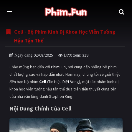
Cell - Bộ Phim Kinh Dị Khoa Học Viễn Tưởng
THỂ LOẠI
Hậu Tận Thế
Thần thoại - Cổ trang
Hành động
02/08/2025
319
Ngày đăng:
Lượt xem:
Tâm lý
Chiến tranh
Chào mừng bạn đến với
PhimFun
, nơi cung cấp những bộ phim
Võ thuật - Kiếm hiệp
Nhạc kịch
chất lượng cao và hấp dẫn nhất. Hôm nay, chúng tôi sẽ giới thiệu
đến bạn bộ phim
Cell
(
Tín Hiệu Diệt Vong
), một tác phẩm kinh dị
Kinh dị
Tội phạm - Hình sự
khoa học viễn tưởng hậu tận thế dựa trên tiểu thuyết cùng tên
Phiêu lưu
Hài hước
của nhà văn lừng danh Stephen King.
Viễn tưởng
Khoa học - Tài liệu
Nội Dung Chính Của Cell
Hoạt hình
Thể thao
Tình cảm - Lãng mạn
Kỳ ảo