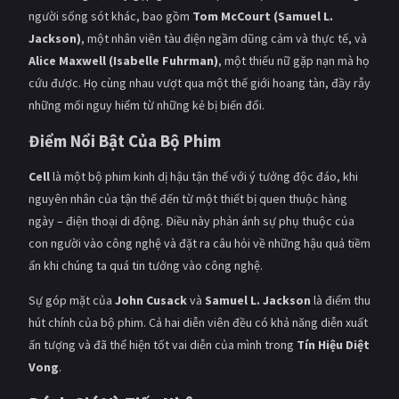
PHIM MỚI
người sống sót khác, bao gồm
Tom McCourt (Samuel L.
Jackson)
, một nhân viên tàu điện ngầm dũng cảm và thực tế, và
PHIM BỘ
Alice Maxwell (Isabelle Fuhrman)
, một thiếu nữ gặp nạn mà họ
cứu được. Họ cùng nhau vượt qua một thế giới hoang tàn, đầy rẫy
PHIM LẺ
những mối nguy hiểm từ những kẻ bị biến đổi.
PHIM CHIẾU RẠP
Điểm Nổi Bật Của Bộ Phim
TUYỂN TẬP PHIM
Cell
là một bộ phim kinh dị hậu tận thế với ý tưởng độc đáo, khi
BLOG
nguyên nhân của tận thế đến từ một thiết bị quen thuộc hàng
ngày – điện thoại di động. Điều này phản ánh sự phụ thuộc của
con người vào công nghệ và đặt ra câu hỏi về những hậu quả tiềm
ẩn khi chúng ta quá tin tưởng vào công nghệ.
Sự góp mặt của
John Cusack
và
Samuel L. Jackson
là điểm thu
hút chính của bộ phim. Cả hai diễn viên đều có khả năng diễn xuất
ấn tượng và đã thể hiện tốt vai diễn của mình trong
Tín Hiệu Diệt
Vong
.