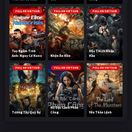
Cùng
FULL HD VIETSUB
FULL HD VIETSUB
FULL HD VIETSUB
Tay Ngắm Tinh
Độc Thích Nhập
Anh: Nguy Cơ Nano
Nhện Ăn Hồn
Hầu
FULL HD VIETSUB
FULL HD VIETSUB
FULL HD VIETSUB
Nữ Đặc Cảnh Phản
Tương Tây Quỷ Sự
Công
Yêu Thần Lệnh