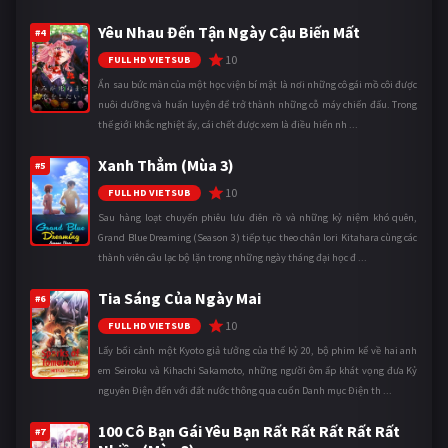
Yêu Nhau Đến Tận Ngày Cậu Biến Mất
#4
10
FULL HD VIETSUB
Ẩn sau bức màn của một học viện bí mật là nơi những cô gái mồ côi được
nuôi dưỡng và huấn luyện để trở thành những cỗ máy chiến đấu. Trong
thế giới khắc nghiệt ấy, cái chết được xem là điều hiển nh ...
Xanh Thẳm (Mùa 3)
#5
10
FULL HD VIETSUB
Sau hàng loạt chuyến phiêu lưu điên rồ và những kỷ niệm khó quên,
Grand Blue Dreaming (Season 3) tiếp tục theo chân Iori Kitahara cùng các
thành viên câu lạc bộ lặn trong những ngày tháng đại học đ ...
Tia Sáng Của Ngày Mai
#6
10
FULL HD VIETSUB
Lấy bối cảnh một Kyoto giả tưởng của thế kỷ 20, bộ phim kể về hai anh
em Seiroku và Kihachi Sakamoto, những người ôm ấp khát vọng đưa Kỷ
nguyên Điện đến với đất nước thông qua cuốn Danh mục Điện th ...
100 Cô Bạn Gái Yêu Bạn Rất Rất Rất Rất Rất
#7