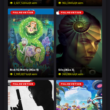
2,027,518 lượt xem
961,344 lượt xem
FULL HD VIETSUB
FULL HD VIETSUB
Rick Và Morty (Mùa 9)
Silo (Mùa 3)
2,999,827 lượt xem
369,886 lượt xem
FULL HD VIETSUB
FULL HD VIETSUB