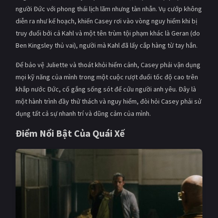
PHIM MỚI
người Đức với phong thái lịch lãm nhưng tàn nhẫn. Vụ cướp không
diễn ra như kế hoạch, khiến Casey rơi vào vòng nguy hiểm khi bị
PHIM BỘ
truy đuổi bởi cả Kahl và một tên trùm tội phạm khác là Geran (do
Ben Kingsley thủ vai), người mà Kahl đã lấy cắp hàng từ tay hắn.
PHIM LẺ
Để bảo vệ Juliette và thoát khỏi hiểm cảnh, Casey phải vận dụng
PHIM CHIẾU RẠP
mọi kỹ năng của mình trong một cuộc rượt đuổi tốc độ cao trên
TUYỂN TẬP PHIM
khắp nước Đức, cố gắng sống sót để cứu người anh yêu. Đây là
một hành trình đầy thử thách và nguy hiểm, đòi hỏi Casey phải sử
BLOG
dụng tất cả sự nhanh trí và dũng cảm của mình.
Điểm Nổi Bật Của Quái Xế