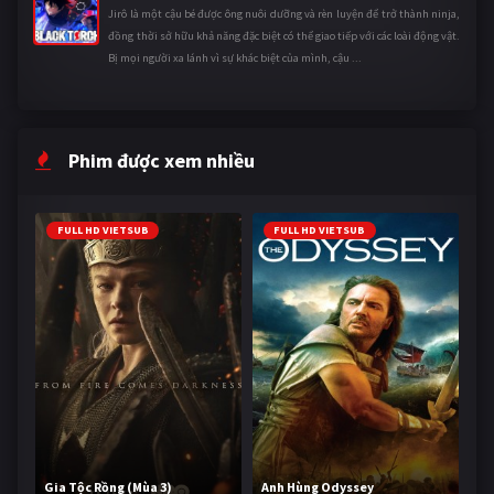
Jirô là một cậu bé được ông nuôi dưỡng và rèn luyện để trở thành ninja,
đồng thời sở hữu khả năng đặc biệt có thể giao tiếp với các loài động vật.
Bị mọi người xa lánh vì sự khác biệt của mình, cậu ...
Phim được xem nhiều
FULL HD VIETSUB
FULL HD VIETSUB
Gia Tộc Rồng (Mùa 3)
Anh Hùng Odyssey