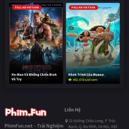
FULL HD VIETSUB
FULL HD VIETSUB
He-Man Và Những Chiến Binh
Hành Trình Của Moana
Vũ Trụ
492,478 lượt xem
241,376 lượt xem
Liên Hệ
22 đường Châu Long, P. Trúc
PhimFun.net - Trải Nghiệm
Bạch, Q. Ba Đình, Hà Nội, Việt