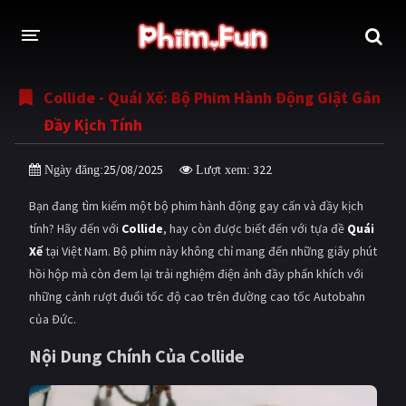
Collide - Quái Xế: Bộ Phim Hành Động Giật Gân
THỂ LOẠI
Đầy Kịch Tính
Thần thoại - Cổ trang
Hành động
25/08/2025
322
Ngày đăng:
Lượt xem:
Tâm lý
Chiến tranh
Bạn đang tìm kiếm một bộ phim hành động gay cấn và đầy kịch
Võ thuật - Kiếm hiệp
Nhạc kịch
tính? Hãy đến với
Collide
, hay còn được biết đến với tựa đề
Quái
Xế
tại Việt Nam. Bộ phim này không chỉ mang đến những giây phút
Kinh dị
Tội phạm - Hình sự
hồi hộp mà còn đem lại trải nghiệm điện ảnh đầy phấn khích với
Phiêu lưu
Hài hước
những cảnh rượt đuổi tốc độ cao trên đường cao tốc Autobahn
của Đức.
Viễn tưởng
Khoa học - Tài liệu
Nội Dung Chính Của Collide
Hoạt hình
Thể thao
Tình cảm - Lãng mạn
Kỳ ảo