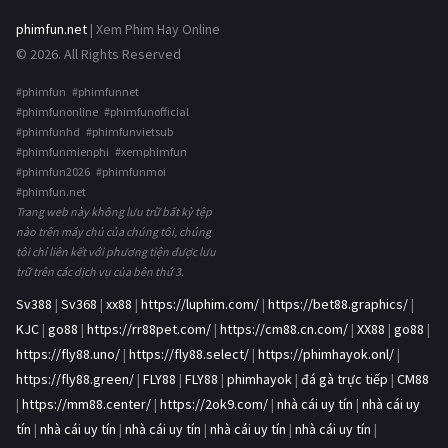
phimfun.net
| Xem Phim Hay Online
© 2026. All Rights Reserved
#phimfun #phimfunnet
#phimfunonline #phimfunofficial
#phimfunhd #phimfunvietsub
#phimfunmienphi #xemphimfun
#phimfun2026 #phimfunmoi
#phimfun.net
Trang web này không lưu trữ bất kỳ tệp
nào trên máy chủ của chúng tôi, chúng
tôi chỉ liên kết với phương tiện được lưu
trữ trên các dịch vụ của bên thứ 3.
Sv388
|
Sv368
|
xx88
|
https://luphim.com/
|
https://bet88.graphics/
|
KJC
|
go88
|
https://rr88pet.com/
|
https://cm88.cn.com/
|
XX88
|
go88
|
https://fly88.uno/
|
https://fly88.select/
|
https://phimhayok.onl/
|
https://fly88.green/
|
FLY88
|
FLY88
|
phimhayok
|
đá gà trực tiếp
|
CM88
|
https://mm88.center/
|
https://2ok9.com/
|
nhà cái uy tín
|
nhà cái uy
tín
|
nhà cái uy tín
|
nhà cái uy tín
|
nhà cái uy tín
|
nhà cái uy tín
|