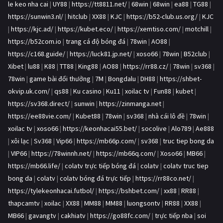
le keo nha cai
|
UY88
|
https://tt8811.net/
|
68win
|
68win
|
ea88
|
TG88
|
https://sunwin3.nl/
|
hitclub
|
XX88
|
KJC
|
https://b52-club.us.org/
|
KJC
|
https://kjc.ad/
|
https://kubet.eco/
|
https://xemtiso.com/
|
motchill
|
https://b52com.io
|
trang cá độ bóng đá
|
78win
|
AO88
|
https://c168.guide/
|
https://luck81.jp.net/
|
xoso66
|
78win
|
B52club
|
Xibet
|
lu88
|
K88
|
TT88
|
King88
|
AO88
|
https://rr88.cz/
|
78win
|
sv368
|
78win
|
game bài đổi thưởng
|
7M
|
Bongdalu
|
DH88
|
https://shbet-
okvip.uk.com/
|
qs88
|
Ku casino
|
Ku11
|
xoilac tv
|
Fun88
|
kubet
|
https://sv368.direct/
|
sunwin
|
https://zinmanga.net
|
https://ee88vie.com/
|
Kubet88
|
78win
|
sv368
|
nhà cái lô đề
|
78win
|
xoilac tv
|
xoso66
|
https://keonhacai55.bet/
|
socolive
|
Alo789
|
Ae888
|
xôi lạc
|
Sv368
|
Vip66
|
https://mb66p.com/
|
sv368
|
truc tiep bong da
|
VIP66
|
https://78winnh.net/
|
https://mb66q.com/
|
Xoso66
|
MB66
|
https://mb66.life/
|
colatv trực tiếp bóng đá
|
colatv
|
colatv truc tiep
bong da
|
colatv
|
colatv bóng đá trực tiếp
|
https://rr88co.net/
|
https://tylekeonhacai.futbol/
|
https://bshbet.com/
|
xx88
|
RR88
|
thapcamtv
|
xoilac
|
XX88
|
MM88
|
MM88
|
luongsontv
|
RR88
|
XX88
|
MB66
|
gavangtv
|
cakhiatv
|
https://go88fc.com/
|
trực tiếp nba
|
soi