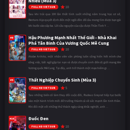
Nhiều (Mùa 3)
10
FULL HD VIETSUB
Sau khi trải qua 100 lần thất tình suốt những năm trung học cơ sở,
Rentaro Aijo quyết định đến một ngôi đền để cầu mong tìm được bạn gái
khi bước vào cấp ba. Lời cầu nguyện của cậu được Thần Tình Y ...
Hậu Phương Mạnh Nhất Thế Giới - Nhà Khai
#8
Phá Tân Binh Của Vương Quốc Mê Cung
10
FULL HD VIETSUB
Atobe Arihito, một nhân viên văn phòng luôn cống hiến hết mình cho
công việc, bất ngờ gặp tai nạn và được chuyển sinh đến dị giới mang tên
Vương quốc Mê Cung. Tại đây, anh trở thành một mạo hiểm gi ...
Thất Nghiệp Chuyển Sinh (Mùa 3)
#9
5
FULL HD VIETSUB
Sau những biến cố làm thay đổi cuộc đời, Rudeus Greyrat tiếp tục bước
vào một hành trình mới để trưởng thành cả về sức mạnh lẫn tinh thần.
Khi đối mặt với những thử thách ngày càng khắc nghiệt, anh ...
Đuốc Đen
#10
10
FULL HD VIETSUB