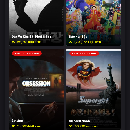
Đặc Vụ Kim Tái Khởi Động
Đảo Hải Tặc
599,201 lượt xem
4,209,156 lượt xem
FULL HD VIETSUB
FULL HD VIETSUB
Ám Ảnh
Nữ Siêu Nhân
722,295 lượt xem
550,338 lượt xem