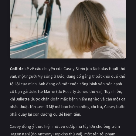
Giật gân
Gia đình
Bí ẩn
Lịch sử
Viễn Tây
Tiểu sử
GameShow
DramaTV
QUỐC GIA
Collide
kể về câu chuyện của Casey Stein (do Nicholas Hoult thủ
Âu - Mỹ
Trung Quốc - Hồng Kông
vai), một người Mỹ sống ở Đức, đang cố gắng thoát khỏi quá khứ
tội lỗi của mình. Anh đang có một cuộc sống bình yên bên cạnh
Hàn Quốc
Nhật Bản
cô bạn gái Juliette Marne (do Felicity Jones thủ vai). Tuy nhiên,
khi Juliette được chẩn đoán mắc bệnh hiểm nghèo và cần một ca
Ấn Độ
Việt Nam
phẫu thuật tốn kém ở Mỹ mà bảo hiểm không chi trả, Casey buộc
Tổng hợp
phải quay lại con đường cũ để kiếm tiền.
Casey đồng ý thực hiện một vụ cướp ma túy lớn cho ông trùm
CẬP NHẬT
Hagen Kahl (do Anthony Hopkins thủ vai), một tên tội phạm