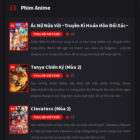
Phim Anime
Ác Nữ Nửa Vời ~Truyền Kì Hoán Hồn Đổi Xác~
#1
10
FULL HD VIETSUB
Được điện hạ hết mực sủng ái và ví như nàng bướm rực rỡ giữa chốn
cung đình, Reirin bất ngờ trở thành nạn nhân của Keigetsu – một kẻ
sống ký sinh trong triều đình đã sử dụng ma thuật để hoán đổi th ...
Tanya Chiến Ký (Mùa 2)
#2
10
FULL HD VIETSUB
Sau những chiến thắng đầy khốc liệt trên chiến trường, Tanya
Degurechaff tiếp tục phục vụ trong quân đội Đế quốc khi cuộc chiến ngày
càng leo thang và mở rộng trên nhiều mặt trận. Dù sở hữu tài năn ...
Clevatess (Mùa 2)
#3
10
FULL HD VIETSUB
Sau những biến cố làm thay đổi cục diện của thế giới, Clevatess (Season
2) tiếp tục theo chân Clevatess cùng những đồng minh trong cuộc chiến
chống lại các thế lực đang đẩy nhân loại đến bờ vực diệ ...