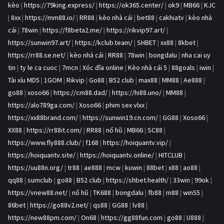
kèo
|
https://79king.express/
|
https://ok365.center/
|
ok9
|
MB66
|
KJC
|
8xx
|
https://mm88.io/
|
RR88
|
kèo nhà cái
|
bet88
|
cakhiatv
|
kèo nhà
cái
|
78win
|
https://f8beta2.me/
|
https://rikvip97.art/
|
https://sunwin97.art/
|
https://kclub.team/
|
SHBET
|
xx88
|
8kbet
|
https://rr88.se.net/
|
kèo nhà cái
|
RR88
|
78win
|
bongdalu
|
nha cai uy
tin
|
ty le ca cuoc
|
7mcn
|
Xóc đĩa online
|
Kèo nhà cái 5
|
88goals
|
iwin
|
Tài xỉu MD5
|
1GOM
|
Rikvip
|
Go88
|
B52 club
|
max88
|
MM88
|
Ae888
|
go88
|
xoso66
|
https://cm88.dad/
|
https://hi88.uno/
|
MM88
|
https://alo789ga.com/
|
Xoso66
|
phim sex vlxx
|
https://xx88brand.com/
|
https://sunwin19.cn.com/
|
GG88
|
Xoso66
|
XX88
|
https://rr88it.com/
|
RR88
|
nổ hũ
|
MB66
|
SC88
|
https://www.fly888.club/
|
f168
|
https://hoiquantv.vip/
|
https://hoiquantv.site/
|
https://hoiquantv.online/
|
HITCLUB
|
https://uu88n.org/
|
tr88
|
ae888
|
mcw
|
kuwin
|
88bet
|
x88
|
ao88
|
qq88
|
sumclub
|
go88
|
B52 club
|
https://shbet.health/
|
33win
|
99ok
|
https://vnew88.net/
|
nổ hũ
|
TK688
|
bongdalu
|
fb88
|
m88
|
win55
|
86bet
|
https://go88v2.net/
|
qs88
|
GG88
|
lv88
|
https://new88pm.com/
|
On68
|
https://gg88fun.com
|
go88
|
U888
|