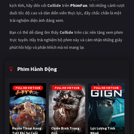
kịch tính, hãy đến với
Collide
trên
PhimFun
. Với những cảnh rượt
đuổi tốc độ cao và dàn diễn viên thực lực, đây chắc chắn là một
trải nghiệm điện ảnh đáng xem.
Bạn có thể dễ dàng tìm thấy
Collide
trên các nền tảng xem phim
trực tuyến. Hãy trải nghiệm bộ phim này và cảm nhận những giây
phút hồi hộp và phấn khích mà nó mang lại.
Phim Hành Động
FULL HD VIETSUB
FULL HD VIETSUB
FULL HD VIETSUB
Huyền Thoại Aang:
Chiến Binh Trong
Lực Lượng Tinh
Tiết Khí Sư Cuối
Gió
Nhuệ