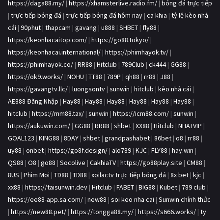
https://daga88.my/
|
https://xhamsterlive.radio.fm/
|
bóng đá trực tiếp
|
trực tiếp bóng đá
|
trực tiếp bóng đá hôm nay
|
ca khia
|
tỷ lệ kèo nhà
cái
|
90phut
|
thapcam
|
gavang
|
u888
|
SHBET
|
fly88
|
https://keonhacaitop.com/
|
https://go88.tokyo/
|
https://keonhacai.international/
|
https://phimhayok.tv/
|
https://phimhayok.co/
|
RR88
|
Hitclub
|
789Club
|
ck444
|
GG88
|
https://ok9.works/
|
NOHU
|
TT88
|
789P
|
qh88
|
rr88
|
J88
|
https://gavangtv.llc/
|
luongsontv
|
sunwin
|
hitclub
|
kèo nhà cái
|
AE888 Đăng Nhập
|
Hay88
|
Hay88
|
Hay88
|
Hay88
|
Hay88
|
Hay88
|
hitclub
|
https://mm88.tax/
|
sunwin
|
https://icm88.com/
|
sunwin
|
https://aukuwin.com/
|
GG88
|
RR88
|
shbet
|
XX88
|
Hitclub
|
NHATVIP
|
GOAL123
|
KING88
|
8DAY
|
shbet
|
grandpashabet
|
86bet
|
o8
|
rr88
|
uy88
|
onbet
|
https://go8f.design/
|
alo789
|
KJC
|
FLY88
|
hay.win
|
QS88
|
O8
|
go88
|
Socolive
|
CakhiaTV
|
https://go88play.site
|
CM88
|
8US
|
Phim Moi
|
TD88
|
TD88
|
xoilactv trực tiếp bóng đá
|
8x bet
|
kjc
|
xx88
|
https://taisunwin.dev
|
Hitclub
|
FABET
|
BIG88
|
Kubet
|
789 club
|
https://ee88-app.sa.com/
|
new88
|
soi keo nha cai
|
Sunwin chính thức
|
https://new88.pet/
|
https://tongga88.my/
|
https://s666.works/
|
ty