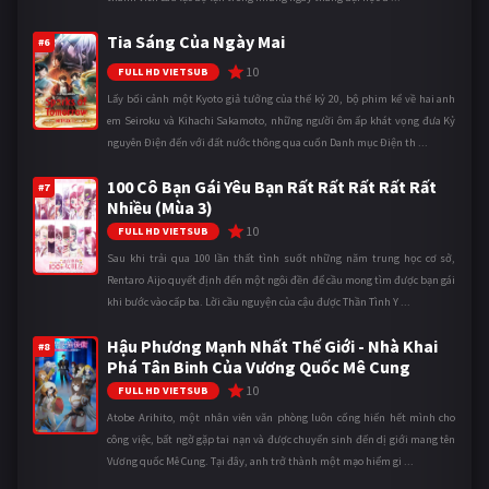
Tia Sáng Của Ngày Mai
#6
10
FULL HD VIETSUB
Lấy bối cảnh một Kyoto giả tưởng của thế kỷ 20, bộ phim kể về hai anh
em Seiroku và Kihachi Sakamoto, những người ôm ấp khát vọng đưa Kỷ
nguyên Điện đến với đất nước thông qua cuốn Danh mục Điện th ...
100 Cô Bạn Gái Yêu Bạn Rất Rất Rất Rất Rất
#7
Nhiều (Mùa 3)
10
FULL HD VIETSUB
Sau khi trải qua 100 lần thất tình suốt những năm trung học cơ sở,
Rentaro Aijo quyết định đến một ngôi đền để cầu mong tìm được bạn gái
khi bước vào cấp ba. Lời cầu nguyện của cậu được Thần Tình Y ...
Hậu Phương Mạnh Nhất Thế Giới - Nhà Khai
#8
Phá Tân Binh Của Vương Quốc Mê Cung
10
FULL HD VIETSUB
Atobe Arihito, một nhân viên văn phòng luôn cống hiến hết mình cho
công việc, bất ngờ gặp tai nạn và được chuyển sinh đến dị giới mang tên
Vương quốc Mê Cung. Tại đây, anh trở thành một mạo hiểm gi ...