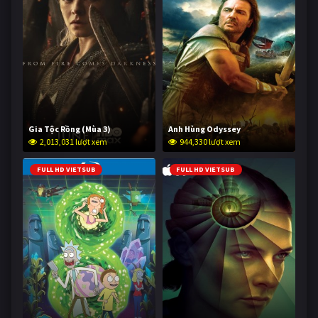
Gia Tộc Rồng (Mùa 3)
Anh Hùng Odyssey
2,013,031 lượt xem
944,330 lượt xem
FULL HD VIETSUB
FULL HD VIETSUB