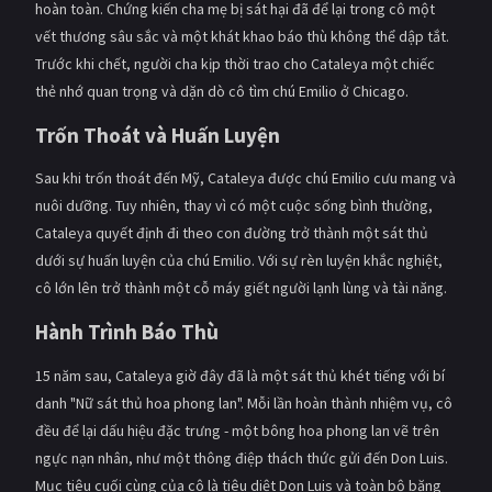
hoàn toàn. Chứng kiến cha mẹ bị sát hại đã để lại trong cô một
PHIM MỚI
vết thương sâu sắc và một khát khao báo thù không thể dập tắt.
PHIM BỘ
Trước khi chết, người cha kịp thời trao cho Cataleya một chiếc
thẻ nhớ quan trọng và dặn dò cô tìm chú Emilio ở Chicago.
PHIM LẺ
Trốn Thoát và Huấn Luyện
PHIM CHIẾU RẠP
Sau khi trốn thoát đến Mỹ, Cataleya được chú Emilio cưu mang và
TUYỂN TẬP PHIM
nuôi dưỡng. Tuy nhiên, thay vì có một cuộc sống bình thường,
Cataleya quyết định đi theo con đường trở thành một sát thủ
BLOG
dưới sự huấn luyện của chú Emilio. Với sự rèn luyện khắc nghiệt,
cô lớn lên trở thành một cỗ máy giết người lạnh lùng và tài năng.
Hành Trình Báo Thù
15 năm sau, Cataleya giờ đây đã là một sát thủ khét tiếng với bí
danh "Nữ sát thủ hoa phong lan". Mỗi lần hoàn thành nhiệm vụ, cô
đều để lại dấu hiệu đặc trưng - một bông hoa phong lan vẽ trên
ngực nạn nhân, như một thông điệp thách thức gửi đến Don Luis.
Mục tiêu cuối cùng của cô là tiêu diệt Don Luis và toàn bộ băng