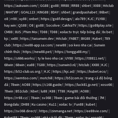
https://aukuwin.com/
|
GG88
|
go88
|
RR88
|
RR88
|
shbet
|
XX88
|
Hitclub
|
NHATVIP
|
GOAL123
|
KING88
|
8DAY
|
shbet
|
grandpashabet
|
86bet
|
o8
|
rr88
|
uy88
|
onbet
|
https://go8f.design/
|
alo789
|
KJC
|
FLY88
|
hay.win
|
QS88
|
O8
|
go88
|
Socolive
|
CakhiaTV
|
https://go88play.site
|
CM88
|
8US
|
Phim Moi
|
TD88
|
TD88
|
xoilactv trực tiếp bóng đá
|
8x bet
|
kjc
|
xx88
|
https://taisunwin.dev
|
Hitclub
|
FABET
|
BIG88
|
Kubet
|
789
club
|
https://ee88-app.sa.com/
|
new88
|
soi keo nha cai
|
Sunwin
chính thức
|
https://new88.pet/
|
https://tongga88.my/
|
https://s666.works/
|
ty le keo nha cai
|
UY88
|
https://tt8811.net/
|
68win
|
68win
|
ea88
|
TG88
|
https://sunwin3.nl/
|
hitclub
|
XX88
|
KJC
|
https://b52-club.us.org/
|
KJC
|
https://kjc.ad/
|
https://kubet.eco/
|
https://xemtiso.com/
|
motchill
|
https://b52com.io
|
trang cá độ bóng
đá
|
78win
|
AO88
|
https://c168.guide/
|
https://luck81.jp.net/
|
xoso66
|
78win
|
B52club
|
Xibet
|
lu88
|
K88
|
TT88
|
King88
|
AO88
|
https://rr88.cz/
|
78win
|
sv368
|
78win
|
game bài đổi thưởng
|
7M
|
Bongdalu
|
DH88
|
Ku casino
|
Ku11
|
xoilac tv
|
Fun88
|
kubet
|
https://sv368.direct/
|
https://zinmanga.net
|
https://ee88vie.com/
|
Kubet88
|
78win
|
sv368
|
nhà cái lô đề
|
78win
|
xoilac tv
|
xoso66
|