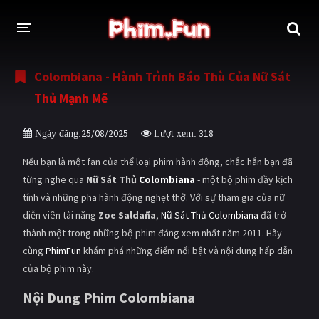
Colombiana - Hành Trình Báo Thù Của Nữ Sát
THỂ LOẠI
Thủ Mạnh Mẽ
Thần thoại - Cổ trang
Hành động
25/08/2025
318
Ngày đăng:
Lượt xem:
Tâm lý
Chiến tranh
Nếu bạn là một fan của thể loại phim hành động, chắc hẳn bạn đã
Võ thuật - Kiếm hiệp
Nhạc kịch
từng nghe qua
Nữ Sát Thủ
Colombiana
- một bộ phim đầy kịch
tính và những pha hành động nghẹt thở. Với sự tham gia của nữ
Kinh dị
Tội phạm - Hình sự
diễn viên tài năng
Zoe Saldaña
,
Nữ Sát Thủ Colombiana
đã trở
Phiêu lưu
Hài hước
thành một trong những bộ phim đáng xem nhất năm 2011. Hãy
cùng
PhimFun
khám phá những điểm nổi bật và nội dung hấp dẫn
Viễn tưởng
Khoa học - Tài liệu
của bộ phim này.
Hoạt hình
Thể thao
Nội Dung Phim Colombiana
Tình cảm - Lãng mạn
Kỳ ảo