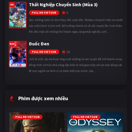
Thất Nghiệp Chuyển Sinh (Mùa 3)
#9
5
FULL HD VIETSUB
Sau những biến cố làm thay đổi cuộc đời, Rudeus Greyrat tiếp tục bước
vào một hành trình mới để trưởng thành cả về sức mạnh lẫn tinh thần.
Khi đối mặt với những thử thách ngày càng khắc nghiệt, anh ...
Đuốc Đen
#10
10
FULL HD VIETSUB
Jirô là một cậu bé được ông nuôi dưỡng và rèn luyện để trở thành ninja,
đồng thời sở hữu khả năng đặc biệt có thể giao tiếp với các loài động vật.
Bị mọi người xa lánh vì sự khác biệt của mình, cậu ...
Phim được xem nhiều
FULL HD VIETSUB
FULL HD VIETSUB