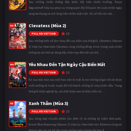
Sau những chiến thắng đầy khốc liệt trên chiến trường, Tanya
Degurechaff tiếp tục phục vụ trong quân đội Đế quốc khi cuộc chiến ngày
càng leo thang và mở rộng trên nhiều mặt trận. Dù sở hữu tài năn ...
Clevatess (Mùa 2)
#3
10
FULL HD VIETSUB
Sau những biến cố làm thay đổi cục diện của thế giới, Clevatess (Season
2) tiếp tục theo chân Clevatess cùng những đồng minh trong cuộc chiến
chống lại các thế lực đang đẩy nhân loại đến bờ vực diệ ...
Yêu Nhau Đến Tận Ngày Cậu Biến Mất
#4
10
FULL HD VIETSUB
Ẩn sau bức màn của một học viện bí mật là nơi những cô gái mồ côi được
nuôi dưỡng và huấn luyện để trở thành những cỗ máy chiến đấu. Trong
thế giới khắc nghiệt ấy, cái chết được xem là điều hiển nh ...
Xanh Thẳm (Mùa 3)
#5
10
FULL HD VIETSUB
Sau hàng loạt chuyến phiêu lưu điên rồ và những kỷ niệm khó quên,
Grand Blue Dreaming (Season 3) tiếp tục theo chân Iori Kitahara cùng các
thành viên câu lạc bộ lặn trong những ngày tháng đại học đ ...