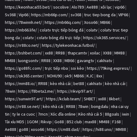
https://keonhacai55.bet/
|
socolive
|
Alo789
|
Ae888
|
xôi lạc
|
vip66
|
Sv368
|
Vip66
|
https://mb66p.com/
|
sv368
|
truc tiep bong da
|
VIP66
|
https://78winnh.net/
|
https://mb66q.com/
|
Xoso66
|
MB66
|
https://mb66.life/
|
colatv trực tiếp bóng đá
|
colatv
|
colatv truc tiep
bong da
|
colatv
|
colatv bóng đá trực tiếp
|
https://ok365.services/
|
https://rr88co.net/
|
https://tylekeonhacai.futbol/
|
https://bshbet.com/
|
xx88
|
RR88
|
thapcamtv
|
xoilac
|
XX88
|
MM88
|
MM88
|
luongsontv
|
RR88
|
XX88
|
MB66
|
gavangtv
|
cakhiatv
|
https://go88fc.com/
|
trực tiếp nba
|
soi kèo
|
https://79king.express/
|
https://ok365.center/
|
NOHU90
|
ok9
|
MB66
|
KJC
|
8xx
|
https://mm88.io/
|
RR88
|
kèo nhà cái
|
bet88
|
cakhiatv
|
kèo nhà cái
|
78win
|
https://f8beta2.me/
|
https://rikvip97.art/
|
https://sunwin97.art/
|
https://kclub.team/
|
SHBET
|
xx88
|
8kbet
|
https://rr88.se.net/
|
kèo nhà cái
|
RR88
|
78win
|
bongdalu
|
nha cai uy
tin
|
ty le ca cuoc
|
7mcn
|
Xóc đĩa online
|
Kèo nhà cái 5
|
88goals
|
iwin
|
Tài xỉu MD5
|
1GOM
|
Rikvip
|
Go88
|
B52 club
|
max88
|
MM88
|
F168
|
Ae888
|
go88
|
xoso66
|
https://cm88.dad/
|
https://hi88.uno/
|
MM88
|