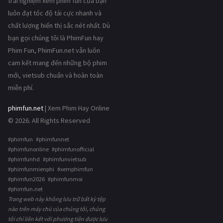
trải nghiệm xem phim fun của bạn
luôn đạt tốc độ tải cực nhanh và
chất lượng hiển thị sắc nét nhất. Dù
bạn gọi chúng tôi là PhimFun hay
Phim Fun, PhimFun.net vẫn luôn
cam kết mang đến những bộ phim
mới, vietsub chuẩn và hoàn toàn
miễn phí.
phimfun.net
| Xem Phim Hay Online
© 2026. All Rights Reserved
#phimfun #phimfunnet
#phimfunonline #phimfunofficial
#phimfunhd #phimfunvietsub
#phimfunmienphi #xemphimfun
#phimfun2026 #phimfunmoi
#phimfun.net
Trang web này không lưu trữ bất kỳ tệp
nào trên máy chủ của chúng tôi, chúng
tôi chỉ liên kết với phương tiện được lưu