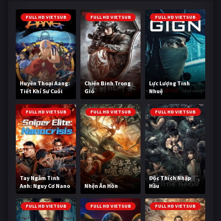
FULL HD VIETSUB
FULL HD VIETSUB
FULL HD VIETSUB
Huyền Thoại Aang:
Chiến Binh Trong
Lực Lượng Tinh
Tiết Khí Sư Cuối
Gió
Nhuệ
Cùng
FULL HD VIETSUB
FULL HD VIETSUB
FULL HD VIETSUB
Tay Ngắm Tinh
Độc Thích Nhập
Anh: Nguy Cơ Nano
Nhện Ăn Hồn
Hầu
FULL HD VIETSUB
FULL HD VIETSUB
FULL HD VIETSUB