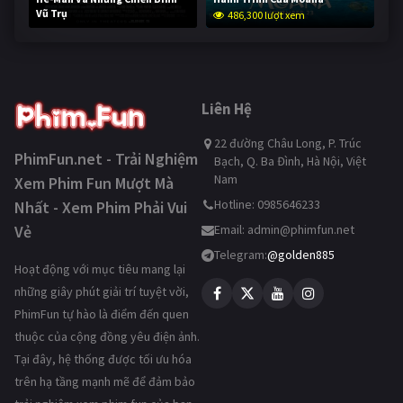
Vũ Trụ
486,300 lượt xem
234,417 lượt xem
Liên Hệ
22 đường Châu Long, P. Trúc
PhimFun.net - Trải Nghiệm
Bạch, Q. Ba Đình, Hà Nội, Việt
Nam
Xem Phim Fun Mượt Mà
Hotline: 0985646233
Nhất - Xem Phim Phải Vui
Vẻ
Email:
admin@phimfun.net
Telegram:
@golden885
Hoạt động với mục tiêu mang lại
những giây phút giải trí tuyệt vời,
PhimFun tự hào là điểm đến quen
thuộc của cộng đồng yêu điện ảnh.
Tại đây, hệ thống được tối ưu hóa
trên hạ tầng mạnh mẽ để đảm bảo