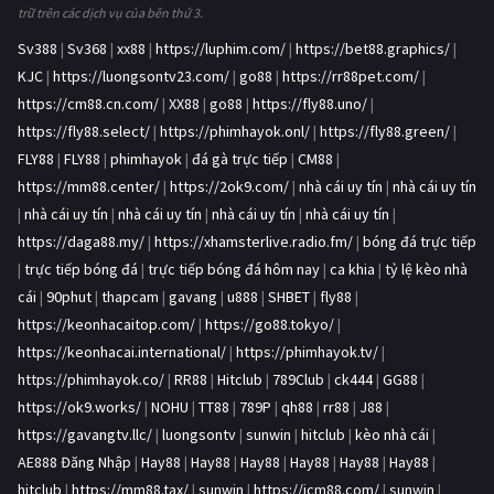
trữ trên các dịch vụ của bên thứ 3.
Sv388
|
Sv368
|
xx88
|
https://luphim.com/
|
https://bet88.graphics/
|
KJC
|
https://luongsontv23.com/
|
go88
|
https://rr88pet.com/
|
https://cm88.cn.com/
|
XX88
|
go88
|
https://fly88.uno/
|
https://fly88.select/
|
https://phimhayok.onl/
|
https://fly88.green/
|
FLY88
|
FLY88
|
phimhayok
|
đá gà trực tiếp
|
CM88
|
https://mm88.center/
|
https://2ok9.com/
|
nhà cái uy tín
|
nhà cái uy tín
|
nhà cái uy tín
|
nhà cái uy tín
|
nhà cái uy tín
|
nhà cái uy tín
|
https://daga88.my/
|
https://xhamsterlive.radio.fm/
|
bóng đá trực tiếp
|
trực tiếp bóng đá
|
trực tiếp bóng đá hôm nay
|
ca khia
|
tỷ lệ kèo nhà
cái
|
90phut
|
thapcam
|
gavang
|
u888
|
SHBET
|
fly88
|
https://keonhacaitop.com/
|
https://go88.tokyo/
|
https://keonhacai.international/
|
https://phimhayok.tv/
|
https://phimhayok.co/
|
RR88
|
Hitclub
|
789Club
|
ck444
|
GG88
|
https://ok9.works/
|
NOHU
|
TT88
|
789P
|
qh88
|
rr88
|
J88
|
https://gavangtv.llc/
|
luongsontv
|
sunwin
|
hitclub
|
kèo nhà cái
|
AE888 Đăng Nhập
|
Hay88
|
Hay88
|
Hay88
|
Hay88
|
Hay88
|
Hay88
|
hitclub
|
https://mm88.tax/
|
sunwin
|
https://icm88.com/
|
sunwin
|