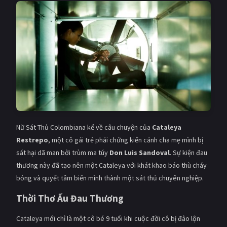
Giật gân
Gia đình
Bí ẩn
Lịch sử
Viễn Tây
Tiểu sử
GameShow
DramaTV
QUỐC GIA
Âu - Mỹ
Trung Quốc - Hồng Kông
Nữ Sát Thủ Colombiana kể về câu chuyện của
Cataleya
Restrepo
, một cô gái trẻ phải chứng kiến cảnh cha mẹ mình bị
Hàn Quốc
Nhật Bản
sát hại dã man bởi trùm ma túy
Don Luis Sandoval
. Sự kiện đau
thương này đã tạo nên một Cataleya với khát khao báo thù cháy
Ấn Độ
Việt Nam
bỏng và quyết tâm biến mình thành một sát thủ chuyên nghiệp.
Tổng hợp
Thời Thơ Ấu Đau Thương
CẬP NHẬT
Cataleya mới chỉ là một cô bé 9 tuổi khi cuộc đời cô bị đảo lộn