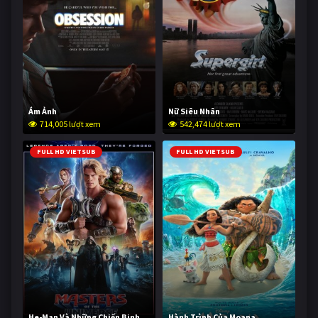
Ám Ảnh
Nữ Siêu Nhân
714,005 lượt xem
542,474 lượt xem
FULL HD VIETSUB
FULL HD VIETSUB
He-Man Và Những Chiến Binh
Hành Trình Của Moana