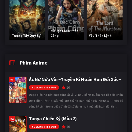
Nữ Đặc Cảnh Phản
Tương Tây Quỷ Sự
Công
Yêu Thần Lệnh
Phim Anime
Ác Nữ Nửa Vời ~Truyền Kì Hoán Hồn Đổi Xác~
#1
10
FULL HD VIETSUB
Được điện hạ hết mực sủng ái và ví như nàng bướm rực rỡ giữa chốn
cung đình, Reirin bất ngờ trở thành nạn nhân của Keigetsu – một kẻ
sống ký sinh trong triều đình đã sử dụng ma thuật để hoán đổi th ...
Tanya Chiến Ký (Mùa 2)
#2
10
FULL HD VIETSUB