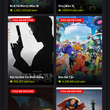
Rick Và Morty (Mùa 9)
Silo (Mùa 3)
2,992,155 lượt xem
349,474 lượt xem
FULL HD VIETSUB
FULL HD VIETSUB
Đặc Vụ Kim Tái Khởi Động
Đảo Hải Tặc
591,572 lượt xem
4,198,943 lượt xem
FULL HD VIETSUB
FULL HD VIETSUB