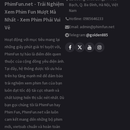
PhimFun.net - Trải Nghiệm
Bạch, Q. Ba Đình, Hà Nội, Việt
Nam
Xem Phim Fun Mượt Mà
Hotline: 0985646233
Nhất - Xem Phim Phải Vui
Vẻ
Email:
admin@phimfun.net
Telegram:
@golden885
Hoạt động với mục tiêu mang lại
những giây phút giải trí tuyệt vời,
PhimFun tự hào là điểm đến quen
thuộc của cộng đồng yêu điện ảnh.
Tại đây, hệ thống được tối ưu hóa
trên hạ tầng mạnh mẽ để đảm bảo
trải nghiệm xem phim fun của bạn
luôn đạt tốc độ tải cực nhanh và
chất lượng hiển thị sắc nét nhất. Dù
bạn gọi chúng tôi là PhimFun hay
Phim Fun, PhimFun.net vẫn luôn
cam kết mang đến những bộ phim
mới, vietsub chuẩn và hoàn toàn