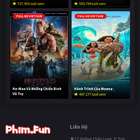
727,953 lượt xem
555,709 lượt xem
FULL HD VIETSUB
FULL HD VIETSUB
He-Man Và Những Chiến Binh
Hành Trình Của Moana
Vũ Trụ
497,177 lượt xem
246,370 lượt xem
Liên Hệ
22 đường Châu Long, P. Trúc