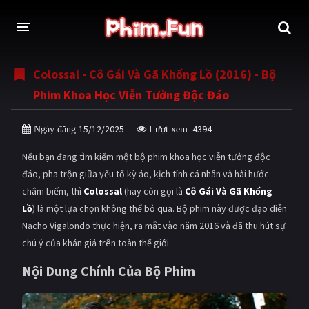
Colossal - Cô Gái Và Gã Khổng Lồ (2016) - Bộ
THỂ LOẠI
Phim Khoa Học Viễn Tưởng Độc Đáo
Thần thoại - Cổ trang
Hành động
15/12/2025
4394
Ngày đăng:
Lượt xem:
Tâm lý
Chiến tranh
Nếu bạn đang tìm kiếm một bộ phim khoa học viễn tưởng độc
Võ thuật - Kiếm hiệp
Nhạc kịch
đáo, pha trộn giữa yếu tố kỳ ảo, kịch tính cá nhân và hài hước
châm biếm, thì
Colossal
(hay còn gọi là
Cô Gái Và Gã Khổng
Kinh dị
Tội phạm - Hình sự
Lồ
) là một lựa chọn không thể bỏ qua. Bộ phim này được đạo diễn
Phiêu lưu
Hài hước
Nacho Vigalondo thực hiện, ra mắt vào năm 2016 và đã thu hút sự
chú ý của khán giả trên toàn thế giới.
Viễn tưởng
Khoa học - Tài liệu
Nội Dung Chính Của Bộ Phim
Hoạt hình
Thể thao
Tình cảm - Lãng mạn
Kỳ ảo