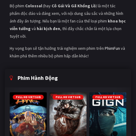
Bộ phim
Colossal
(hay
Cô Gái Và Gã Khổng Lồ
) là một tác
phẩm độc đáo và đáng xem, với nội dung sâu sắc và những hình
ảnh đầy ấn tượng. Nếu bạn là một fan của thể loại phim
khoa học
viễn tưởng
và
hài kịch đen
, thì đây chắc chắn là một lựa chọn
tuyệt vời.
Hy vọng bạn sẽ tận hưởng trải nghiệm xem phim trên
PhimFun
và
khám phá thêm nhiều bộ phim hấp dẫn khác!
Phim Hành Động
FULL HD VIETSUB
FULL HD VIETSUB
FULL HD VIETSUB