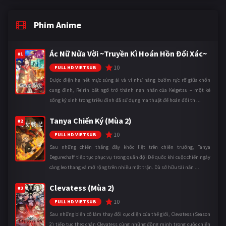
Phim Anime
Ác Nữ Nửa Vời ~Truyền Kì Hoán Hồn Đổi Xác~
#1
10
FULL HD VIETSUB
Được điện hạ hết mực sủng ái và ví như nàng bướm rực rỡ giữa chốn
cung đình, Reirin bất ngờ trở thành nạn nhân của Keigetsu – một kẻ
sống ký sinh trong triều đình đã sử dụng ma thuật để hoán đổi th ...
Tanya Chiến Ký (Mùa 2)
#2
10
FULL HD VIETSUB
Sau những chiến thắng đầy khốc liệt trên chiến trường, Tanya
Degurechaff tiếp tục phục vụ trong quân đội Đế quốc khi cuộc chiến ngày
càng leo thang và mở rộng trên nhiều mặt trận. Dù sở hữu tài năn ...
Clevatess (Mùa 2)
#3
10
FULL HD VIETSUB
Sau những biến cố làm thay đổi cục diện của thế giới, Clevatess (Season
2) tiếp tục theo chân Clevatess cùng những đồng minh trong cuộc chiến