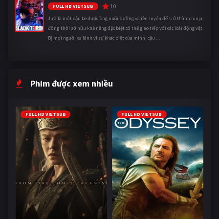
10
FULL HD VIETSUB
Jirô là một cậu bé được ông nuôi dưỡng và rèn luyện để trở thành ninja,
đồng thời sở hữu khả năng đặc biệt có thể giao tiếp với các loài động vật.
Bị mọi người xa lánh vì sự khác biệt của mình, cậu ...
Phim được xem nhiều
FULL HD VIETSUB
FULL HD VIETSUB