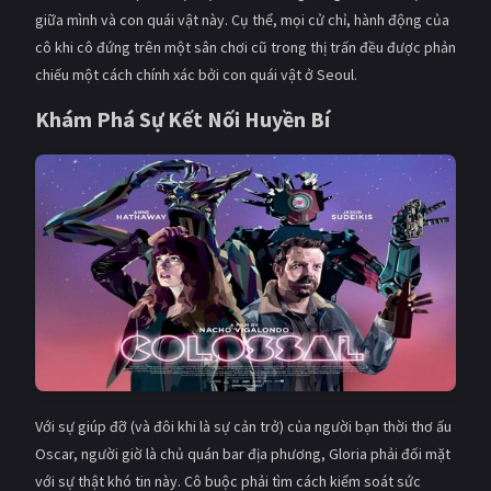
PHIM MỚI
giữa mình và con quái vật này. Cụ thể, mọi cử chỉ, hành động của
cô khi cô đứng trên một sân chơi cũ trong thị trấn đều được phản
PHIM BỘ
chiếu một cách chính xác bởi con quái vật ở Seoul.
PHIM LẺ
Khám Phá Sự Kết Nối Huyền Bí
PHIM CHIẾU RẠP
TUYỂN TẬP PHIM
BLOG
Với sự giúp đỡ (và đôi khi là sự cản trở) của người bạn thời thơ ấu
Oscar, người giờ là chủ quán bar địa phương, Gloria phải đối mặt
với sự thật khó tin này. Cô buộc phải tìm cách kiểm soát sức