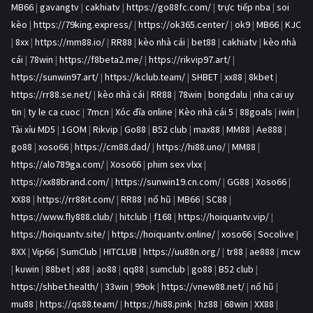
MB66
|
gavangtv
|
cakhiatv
|
https://go88fc.com/
|
trực tiếp nba
|
soi
kèo
|
https://79king.express/
|
https://ok365.center/
|
ok9
|
MB66
|
KJC
|
8xx
|
https://mm88.io/
|
RR88
|
kèo nhà cái
|
bet88
|
cakhiatv
|
kèo nhà
cái
|
78win
|
https://f8beta2.me/
|
https://rikvip97.art/
|
https://sunwin97.art/
|
https://kclub.team/
|
SHBET
|
xx88
|
8kbet
|
https://rr88.se.net/
|
kèo nhà cái
|
RR88
|
78win
|
bongdalu
|
nha cai uy
tin
|
ty le ca cuoc
|
7mcn
|
Xóc đĩa online
|
Kèo nhà cái 5
|
88goals
|
iwin
|
Tài xỉu MD5
|
1GOM
|
Rikvip
|
Go88
|
B52 club
|
max88
|
MM88
|
Ae888
|
go88
|
xoso66
|
https://cm88.dad/
|
https://hi88.uno/
|
MM88
|
https://alo789ga.com/
|
Xoso66
|
phim sex vlxx
|
https://xx88brand.com/
|
https://sunwin19.cn.com/
|
GG88
|
Xoso66
|
XX88
|
https://rr88it.com/
|
RR88
|
nổ hũ
|
MB66
|
SC88
|
https://www.fly888.club/
|
hitclub
|
f168
|
https://hoiquantv.vip/
|
https://hoiquantv.site/
|
https://hoiquantv.online/
|
xoso66
|
Socolive
|
8XX
|
Vip66
|
SumClub
|
HITCLUB
|
https://uu88n.org/
|
tr88
|
ae888
|
mcw
|
kuwin
|
88bet
|
x88
|
ao88
|
qq88
|
sumclub
|
go88
|
B52 club
|
https://shbet.health/
|
33win
|
99ok
|
https://vnew88.net/
|
nổ hũ
|
mu88
|
https://qs88.team/
|
https://hi88.pink
|
hz88
|
68win
|
XX88
|