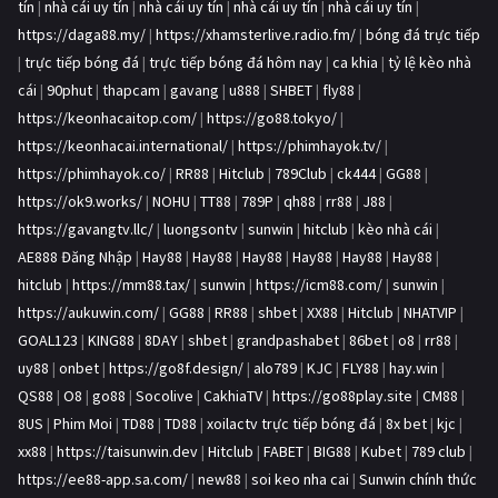
tín
|
nhà cái uy tín
|
nhà cái uy tín
|
nhà cái uy tín
|
nhà cái uy tín
|
https://daga88.my/
|
https://xhamsterlive.radio.fm/
|
bóng đá trực tiếp
|
trực tiếp bóng đá
|
trực tiếp bóng đá hôm nay
|
ca khia
|
tỷ lệ kèo nhà
cái
|
90phut
|
thapcam
|
gavang
|
u888
|
SHBET
|
fly88
|
https://keonhacaitop.com/
|
https://go88.tokyo/
|
https://keonhacai.international/
|
https://phimhayok.tv/
|
https://phimhayok.co/
|
RR88
|
Hitclub
|
789Club
|
ck444
|
GG88
|
https://ok9.works/
|
NOHU
|
TT88
|
789P
|
qh88
|
rr88
|
J88
|
https://gavangtv.llc/
|
luongsontv
|
sunwin
|
hitclub
|
kèo nhà cái
|
AE888 Đăng Nhập
|
Hay88
|
Hay88
|
Hay88
|
Hay88
|
Hay88
|
Hay88
|
hitclub
|
https://mm88.tax/
|
sunwin
|
https://icm88.com/
|
sunwin
|
https://aukuwin.com/
|
GG88
|
RR88
|
shbet
|
XX88
|
Hitclub
|
NHATVIP
|
GOAL123
|
KING88
|
8DAY
|
shbet
|
grandpashabet
|
86bet
|
o8
|
rr88
|
uy88
|
onbet
|
https://go8f.design/
|
alo789
|
KJC
|
FLY88
|
hay.win
|
QS88
|
O8
|
go88
|
Socolive
|
CakhiaTV
|
https://go88play.site
|
CM88
|
8US
|
Phim Moi
|
TD88
|
TD88
|
xoilactv trực tiếp bóng đá
|
8x bet
|
kjc
|
xx88
|
https://taisunwin.dev
|
Hitclub
|
FABET
|
BIG88
|
Kubet
|
789 club
|
https://ee88-app.sa.com/
|
new88
|
soi keo nha cai
|
Sunwin chính thức