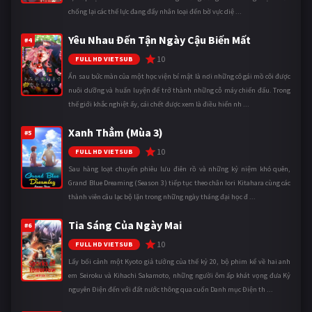
chống lại các thế lực đang đẩy nhân loại đến bờ vực diệ ...
Yêu Nhau Đến Tận Ngày Cậu Biến Mất
#4
10
FULL HD VIETSUB
Ẩn sau bức màn của một học viện bí mật là nơi những cô gái mồ côi được
nuôi dưỡng và huấn luyện để trở thành những cỗ máy chiến đấu. Trong
thế giới khắc nghiệt ấy, cái chết được xem là điều hiển nh ...
Xanh Thẳm (Mùa 3)
#5
10
FULL HD VIETSUB
Sau hàng loạt chuyến phiêu lưu điên rồ và những kỷ niệm khó quên,
Grand Blue Dreaming (Season 3) tiếp tục theo chân Iori Kitahara cùng các
thành viên câu lạc bộ lặn trong những ngày tháng đại học đ ...
Tia Sáng Của Ngày Mai
#6
10
FULL HD VIETSUB
Lấy bối cảnh một Kyoto giả tưởng của thế kỷ 20, bộ phim kể về hai anh
em Seiroku và Kihachi Sakamoto, những người ôm ấp khát vọng đưa Kỷ
nguyên Điện đến với đất nước thông qua cuốn Danh mục Điện th ...