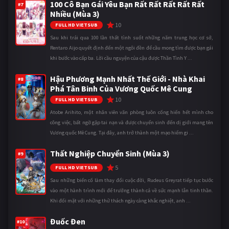
100 Cô Bạn Gái Yêu Bạn Rất Rất Rất Rất Rất
#7
Nhiều (Mùa 3)
10
FULL HD VIETSUB
Sau khi trải qua 100 lần thất tình suốt những năm trung học cơ sở,
Rentaro Aijo quyết định đến một ngôi đền để cầu mong tìm được bạn gái
khi bước vào cấp ba. Lời cầu nguyện của cậu được Thần Tình Y ...
Hậu Phương Mạnh Nhất Thế Giới - Nhà Khai
#8
Phá Tân Binh Của Vương Quốc Mê Cung
10
FULL HD VIETSUB
Atobe Arihito, một nhân viên văn phòng luôn cống hiến hết mình cho
công việc, bất ngờ gặp tai nạn và được chuyển sinh đến dị giới mang tên
Vương quốc Mê Cung. Tại đây, anh trở thành một mạo hiểm gi ...
Thất Nghiệp Chuyển Sinh (Mùa 3)
#9
5
FULL HD VIETSUB
Sau những biến cố làm thay đổi cuộc đời, Rudeus Greyrat tiếp tục bước
vào một hành trình mới để trưởng thành cả về sức mạnh lẫn tinh thần.
Khi đối mặt với những thử thách ngày càng khắc nghiệt, anh ...
Đuốc Đen
#10