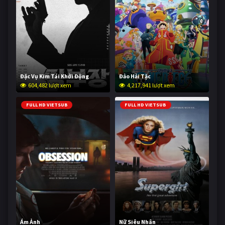
Đặc Vụ Kim Tái Khởi Động
Đảo Hải Tặc
604,482 lượt xem
4,217,941 lượt xem
FULL HD VIETSUB
FULL HD VIETSUB
Ám Ảnh
Nữ Siêu Nhân