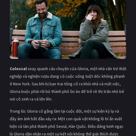
Giật gân
Gia đình
Bí ẩn
Lịch sử
Viễn Tây
Tiểu sử
GameShow
DramaTV
QUỐC GIA
Colossal
xoay quanh câu chuyện của Gloria, một nhà văn trẻ thất
Âu - Mỹ
Trung Quốc - Hồng Kông
nghiệp và nghiện rượu đang có cuộc sống tuột dốc không phanh
ở New York. Sau khi bị bạn trai tống cổ ra khỏi nhà và mất việc,
Hàn Quốc
Nhật Bản
Gloria buộc phải rời bỏ thành phố ồn ào để trở về thị trấn nhỏ bé
nơi cô sinh ra và lớn lên.
Ấn Độ
Việt Nam
Trong lúc Gloria cố gắng làm lại cuộc đời, một sự kiện kỳ lạ và
Tổng hợp
đầy ám ảnh bắt đầu xảy ra: Một con quái vật khổng lồ bí ẩn xuất
hiện và tàn phá thành phố Seoul, Hàn Quốc. Điều đáng kinh ngạc
CẬP NHẬT
là Gloria dần nhận ra một sự kết nối không thể giải thích được