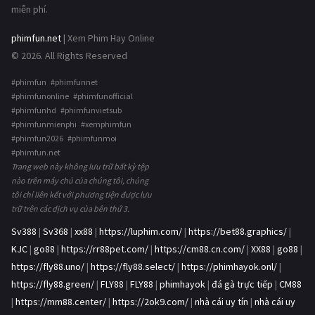
miễn phí.
phimfun.net
| Xem Phim Hay Online
© 2026. All Rights Reserved
#phimfun #phimfunnet
#phimfunonline #phimfunofficial
#phimfunhd #phimfunvietsub
#phimfunmienphi #xemphimfun
#phimfun2026 #phimfunmoi
#phimfun.net
Trang web này không lưu trữ bất kỳ tệp
nào trên máy chủ của chúng tôi, chúng
tôi chỉ liên kết với phương tiện được lưu
trữ trên các dịch vụ của bên thứ 3.
Sv388
|
Sv368
|
xx88
|
https://luphim.com/
|
https://bet88.graphics/
|
KJC
|
go88
|
https://rr88pet.com/
|
https://cm88.cn.com/
|
XX88
|
go88
|
https://fly88.uno/
|
https://fly88.select/
|
https://phimhayok.onl/
|
https://fly88.green/
|
FLY88
|
FLY88
|
phimhayok
|
đá gà trực tiếp
|
CM88
|
https://mm88.center/
|
https://2ok9.com/
|
nhà cái uy tín
|
nhà cái uy