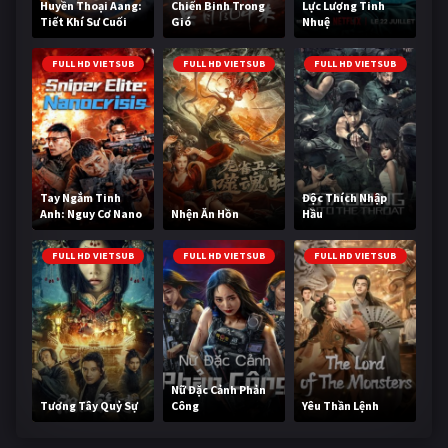
Huyền Thoại Aang:
Chiến Binh Trong
Lực Lượng Tinh
Tiết Khí Sư Cuối
Gió
Nhuệ
Cùng
FULL HD VIETSUB
FULL HD VIETSUB
FULL HD VIETSUB
Tay Ngắm Tinh
Độc Thích Nhập
Anh: Nguy Cơ Nano
Nhện Ăn Hồn
Hầu
FULL HD VIETSUB
FULL HD VIETSUB
FULL HD VIETSUB
Nữ Đặc Cảnh Phản
Tương Tây Quỷ Sự
Công
Yêu Thần Lệnh