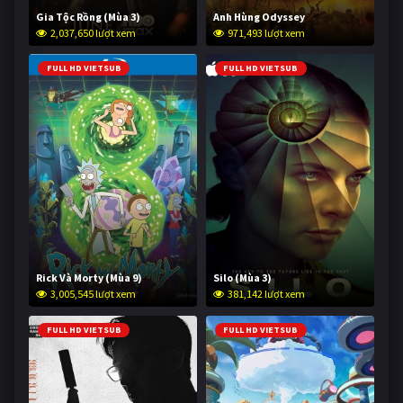
Gia Tộc Rồng (Mùa 3)
Anh Hùng Odyssey
2,037,650 lượt xem
971,493 lượt xem
FULL HD VIETSUB
FULL HD VIETSUB
Rick Và Morty (Mùa 9)
Silo (Mùa 3)
3,005,545 lượt xem
381,142 lượt xem
FULL HD VIETSUB
FULL HD VIETSUB