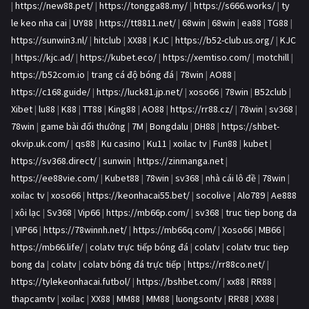
|
https://new88.pet/
|
https://tongga88.my/
|
https://s666.works/
|
ty
le keo nha cai
|
UY88
|
https://tt8811.net/
|
68win
|
68win
|
ea88
|
TG88
|
https://sunwin3.nl/
|
hitclub
|
XX88
|
KJC
|
https://b52-club.us.org/
|
KJC
|
https://kjc.ad/
|
https://kubet.eco/
|
https://xemtiso.com/
|
motchill
|
https://b52com.io
|
trang cá độ bóng đá
|
78win
|
AO88
|
https://c168.guide/
|
https://luck81.jp.net/
|
xoso66
|
78win
|
B52club
|
Xibet
|
lu88
|
K88
|
TT88
|
King88
|
AO88
|
https://rr88.cz/
|
78win
|
sv368
|
78win
|
game bài đổi thưởng
|
7M
|
Bongdalu
|
DH88
|
https://shbet-
okvip.uk.com/
|
qs88
|
Ku casino
|
Ku11
|
xoilac tv
|
Fun88
|
kubet
|
https://sv368.direct/
|
sunwin
|
https://zinmanga.net
|
https://ee88vie.com/
|
Kubet88
|
78win
|
sv368
|
nhà cái lô đề
|
78win
|
xoilac tv
|
xoso66
|
https://keonhacai55.bet/
|
socolive
|
Alo789
|
Ae888
|
xôi lạc
|
Sv368
|
Vip66
|
https://mb66p.com/
|
sv368
|
truc tiep bong da
|
VIP66
|
https://78winnh.net/
|
https://mb66q.com/
|
Xoso66
|
MB66
|
https://mb66.life/
|
colatv trực tiếp bóng đá
|
colatv
|
colatv truc tiep
bong da
|
colatv
|
colatv bóng đá trực tiếp
|
https://rr88co.net/
|
https://tylekeonhacai.futbol/
|
https://bshbet.com/
|
xx88
|
RR88
|
thapcamtv
|
xoilac
|
XX88
|
MM88
|
MM88
|
luongsontv
|
RR88
|
XX88
|