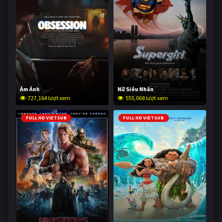
Ám Ảnh
Nữ Siêu Nhân
727,164 lượt xem
555,068 lượt xem
FULL HD VIETSUB
FULL HD VIETSUB