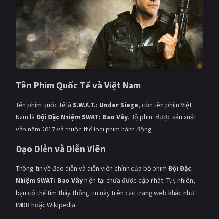
PHIM MỚI
PHIM BỘ
PHIM LẺ
PHIM CHIẾU RẠP
Tên Phim Quốc Tế và Việt Nam
TUYỂN TẬP PHIM
Tên phim quốc tế là
S.W.A.T.: Under Siege
, còn tên phim Việt
BLOG
Nam là
Đội Đặc Nhiệm SWAT: Bao Vây
. Bộ phim được sản xuất
vào năm 2017 và thuộc thể loại phim hành động.
Đạo Diễn và Diễn Viên
Thông tin về đạo diễn và diễn viên chính của bộ phim
Đội Đặc
Nhiệm SWAT: Bao Vây
hiện tại chưa được cập nhật. Tuy nhiên,
bạn có thể tìm thấy thông tin này trên các trang web khác như
IMDB hoặc Wikipedia.