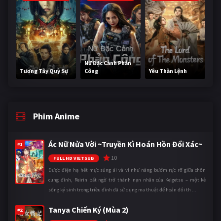
Nữ Đặc Cảnh Phản
Tương Tây Quỷ Sự
Công
Yêu Thần Lệnh
Phim Anime
Ác Nữ Nửa Vời ~Truyền Kì Hoán Hồn Đổi Xác~
#1
10
FULL HD VIETSUB
Được điện hạ hết mực sủng ái và ví như nàng bướm rực rỡ giữa chốn
cung đình, Reirin bất ngờ trở thành nạn nhân của Keigetsu – một kẻ
sống ký sinh trong triều đình đã sử dụng ma thuật để hoán đổi th ...
Tanya Chiến Ký (Mùa 2)
#2