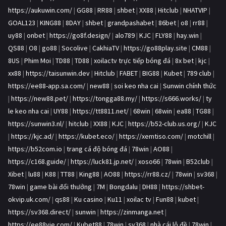
https://aukuwin.com/
|
GG88
|
RR88
|
shbet
|
XX88
|
Hitclub
|
NHATVIP
|
GOAL123
|
KING88
|
8DAY
|
shbet
|
grandpashabet
|
86bet
|
o8
|
rr88
|
uy88
|
onbet
|
https://go8f.design/
|
alo789
|
KJC
|
FLY88
|
hay.win
|
QS88
|
O8
|
go88
|
Socolive
|
CakhiaTV
|
https://go88play.site
|
CM88
|
8US
|
Phim Moi
|
TD88
|
TD88
|
xoilactv trực tiếp bóng đá
|
8x bet
|
kjc
|
xx88
|
https://taisunwin.dev
|
Hitclub
|
FABET
|
BIG88
|
Kubet
|
789 club
|
https://ee88-app.sa.com/
|
new88
|
soi keo nha cai
|
Sunwin chính thức
|
https://new88.pet/
|
https://tongga88.my/
|
https://s666.works/
|
ty
le keo nha cai
|
UY88
|
https://tt8811.net/
|
68win
|
68win
|
ea88
|
TG88
|
https://sunwin3.nl/
|
hitclub
|
XX88
|
KJC
|
https://b52-club.us.org/
|
KJC
|
https://kjc.ad/
|
https://kubet.eco/
|
https://xemtiso.com/
|
motchill
|
https://b52com.io
|
trang cá độ bóng đá
|
78win
|
AO88
|
https://c168.guide/
|
https://luck81.jp.net/
|
xoso66
|
78win
|
B52club
|
Xibet
|
lu88
|
K88
|
TT88
|
King88
|
AO88
|
https://rr88.cz/
|
78win
|
sv368
|
78win
|
game bài đổi thưởng
|
7M
|
Bongdalu
|
DH88
|
https://shbet-
okvip.uk.com/
|
qs88
|
Ku casino
|
Ku11
|
xoilac tv
|
Fun88
|
kubet
|
https://sv368.direct/
|
sunwin
|
https://zinmanga.net
|
https://ee88vie.com/
|
Kubet88
|
78win
|
sv368
|
nhà cái lô đề
|
78win
|