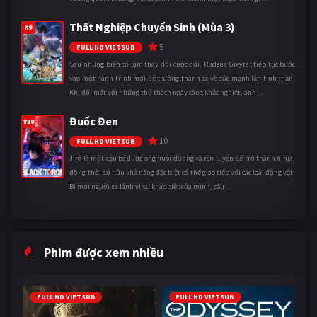
Thất Nghiệp Chuyển Sinh (Mùa 3)
#9
5
FULL HD VIETSUB
Sau những biến cố làm thay đổi cuộc đời, Rudeus Greyrat tiếp tục bước
vào một hành trình mới để trưởng thành cả về sức mạnh lẫn tinh thần.
Khi đối mặt với những thử thách ngày càng khắc nghiệt, anh ...
Đuốc Đen
#10
10
FULL HD VIETSUB
Jirô là một cậu bé được ông nuôi dưỡng và rèn luyện để trở thành ninja,
đồng thời sở hữu khả năng đặc biệt có thể giao tiếp với các loài động vật.
Bị mọi người xa lánh vì sự khác biệt của mình, cậu ...
Phim được xem nhiều
FULL HD VIETSUB
FULL HD VIETSUB