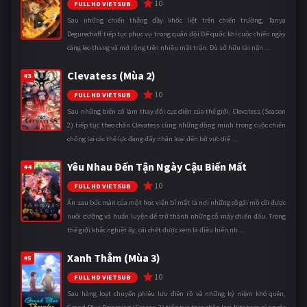
10
FULL HD VIETSUB
Sau những chiến thắng đầy khốc liệt trên chiến trường, Tanya
Degurechaff tiếp tục phục vụ trong quân đội Đế quốc khi cuộc chiến ngày
càng leo thang và mở rộng trên nhiều mặt trận. Dù sở hữu tài năn ...
Clevatess (Mùa 2)
#3
10
FULL HD VIETSUB
Sau những biến cố làm thay đổi cục diện của thế giới, Clevatess (Season
2) tiếp tục theo chân Clevatess cùng những đồng minh trong cuộc chiến
chống lại các thế lực đang đẩy nhân loại đến bờ vực diệ ...
Yêu Nhau Đến Tận Ngày Cậu Biến Mất
#4
10
FULL HD VIETSUB
Ẩn sau bức màn của một học viện bí mật là nơi những cô gái mồ côi được
nuôi dưỡng và huấn luyện để trở thành những cỗ máy chiến đấu. Trong
thế giới khắc nghiệt ấy, cái chết được xem là điều hiển nh ...
Xanh Thẳm (Mùa 3)
#5
10
FULL HD VIETSUB
Sau hàng loạt chuyến phiêu lưu điên rồ và những kỷ niệm khó quên,