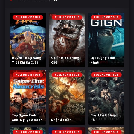
FULL HD VIETSUB
FULL HD VIETSUB
FULL HD VIETSUB
Huyền Thoại Aang:
Chiến Binh Trong
Lực Lượng Tinh
Tiết Khí Sư Cuối
Gió
Nhuệ
Cùng
FULL HD VIETSUB
FULL HD VIETSUB
FULL HD VIETSUB
Tay Ngắm Tinh
Độc Thích Nhập
Anh: Nguy Cơ Nano
Nhện Ăn Hồn
Hầu
FULL HD VIETSUB
FULL HD VIETSUB
FULL HD VIETSUB