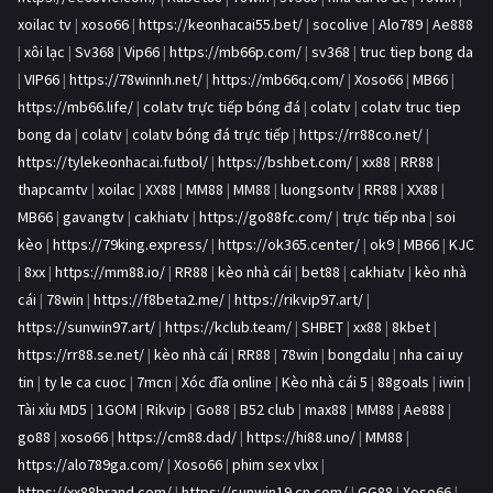
xoilac tv
|
xoso66
|
https://keonhacai55.bet/
|
socolive
|
Alo789
|
Ae888
|
xôi lạc
|
Sv368
|
Vip66
|
https://mb66p.com/
|
sv368
|
truc tiep bong da
|
VIP66
|
https://78winnh.net/
|
https://mb66q.com/
|
Xoso66
|
MB66
|
https://mb66.life/
|
colatv trực tiếp bóng đá
|
colatv
|
colatv truc tiep
bong da
|
colatv
|
colatv bóng đá trực tiếp
|
https://rr88co.net/
|
https://tylekeonhacai.futbol/
|
https://bshbet.com/
|
xx88
|
RR88
|
thapcamtv
|
xoilac
|
XX88
|
MM88
|
MM88
|
luongsontv
|
RR88
|
XX88
|
MB66
|
gavangtv
|
cakhiatv
|
https://go88fc.com/
|
trực tiếp nba
|
soi
kèo
|
https://79king.express/
|
https://ok365.center/
|
ok9
|
MB66
|
KJC
|
8xx
|
https://mm88.io/
|
RR88
|
kèo nhà cái
|
bet88
|
cakhiatv
|
kèo nhà
cái
|
78win
|
https://f8beta2.me/
|
https://rikvip97.art/
|
https://sunwin97.art/
|
https://kclub.team/
|
SHBET
|
xx88
|
8kbet
|
https://rr88.se.net/
|
kèo nhà cái
|
RR88
|
78win
|
bongdalu
|
nha cai uy
tin
|
ty le ca cuoc
|
7mcn
|
Xóc đĩa online
|
Kèo nhà cái 5
|
88goals
|
iwin
|
Tài xỉu MD5
|
1GOM
|
Rikvip
|
Go88
|
B52 club
|
max88
|
MM88
|
Ae888
|
go88
|
xoso66
|
https://cm88.dad/
|
https://hi88.uno/
|
MM88
|
https://alo789ga.com/
|
Xoso66
|
phim sex vlxx
|
https://xx88brand.com/
|
https://sunwin19.cn.com/
|
GG88
|
Xoso66
|