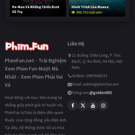
He-Man Và Những Chiến Binh
Hành Trình Của Moana
Vũ Trụ
496,701 lượt xem
245,759 lượt xem
Liên Hệ
22 đường Châu Long, P. Trúc
PhimFun.net - Trải Nghiệm
Bạch, Q. Ba Đình, Hà Nội, Việt
Nam
Xem Phim Fun Mượt Mà
Hotline: 0985646233
Nhất - Xem Phim Phải Vui
Vẻ
Email:
admin@phimfun.net
Telegram:
@golden885
Hoạt động với mục tiêu mang lại
những giây phút giải trí tuyệt vời,
PhimFun tự hào là điểm đến quen
thuộc của cộng đồng yêu điện ảnh.
Tại đây, hệ thống được tối ưu hóa
trên hạ tầng mạnh mẽ để đảm bảo