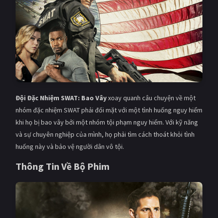
Giật gân
Gia đình
Bí ẩn
Lịch sử
Viễn Tây
Tiểu sử
GameShow
DramaTV
Đội Đặc Nhiệm SWAT: Bao Vây
xoay quanh câu chuyện về một
QUỐC GIA
nhóm đặc nhiệm SWAT phải đối mặt với một tình huống nguy hiểm
Âu - Mỹ
Trung Quốc - Hồng Kông
khi họ bị bao vây bởi một nhóm tội phạm nguy hiểm. Với kỹ năng
và sự chuyên nghiệp của mình, họ phải tìm cách thoát khỏi tình
Hàn Quốc
Nhật Bản
huống này và bảo vệ người dân vô tội.
Ấn Độ
Việt Nam
Thông Tin Về Bộ Phim
Tổng hợp
CẬP NHẬT