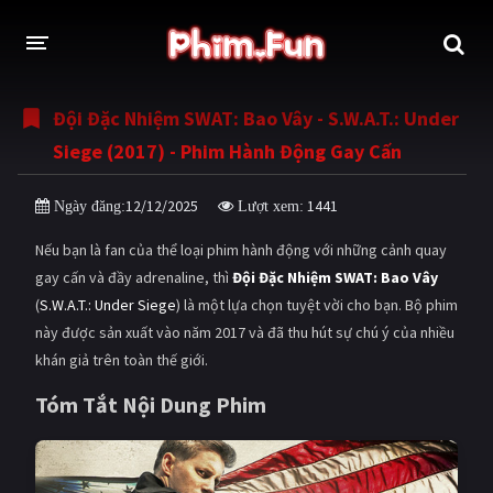
Đội Đặc Nhiệm SWAT: Bao Vây - S.W.A.T.: Under
THỂ LOẠI
Siege (2017) - Phim Hành Động Gay Cấn
Thần thoại - Cổ trang
Hành động
12/12/2025
1441
Ngày đăng:
Lượt xem:
Tâm lý
Chiến tranh
Nếu bạn là fan của thể loại phim hành động với những cảnh quay
Võ thuật - Kiếm hiệp
Nhạc kịch
gay cấn và đầy adrenaline, thì
Đội Đặc Nhiệm SWAT: Bao Vây
(
S.W.A.T.: Under Siege
) là một lựa chọn tuyệt vời cho bạn. Bộ phim
Kinh dị
Tội phạm - Hình sự
này được sản xuất vào năm 2017 và đã thu hút sự chú ý của nhiều
Phiêu lưu
Hài hước
khán giả trên toàn thế giới.
Viễn tưởng
Khoa học - Tài liệu
Tóm Tắt Nội Dung Phim
Hoạt hình
Thể thao
Tình cảm - Lãng mạn
Kỳ ảo