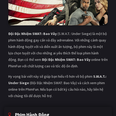
Đội Đặc Nhiệm SWAT: Bao Vây
(S.W.A.T.: Under Siege) là một bộ
phim hành động gay cấn và đầy adrenaline. Với những cảnh quay
hành động tuyệt vời và diễn xuất ấn tượng, bộ phim này là một
lựa chọn tuyệt vời cho những ai yêu thích thể loại phim hành
động. Bạn có thể xem
Đội Đặc Nhiệm SWAT: Bao Vây
online trên
PhimFun với chất lượng cao và tốc độ ổn định.
Hy vọng bài viết này sẽ giúp bạn hiểu rõ hơn về bộ phim
S.W.A.T.:
Under Siege
(Đội Đặc Nhiệm SWAT: Bao Vây) và cách xem phim
online trên PhimFun. Nếu bạn có bất kỳ câu hỏi nào, hãy liên hệ
với chúng tôi để được hỗ trợ.
Phim Hành Động