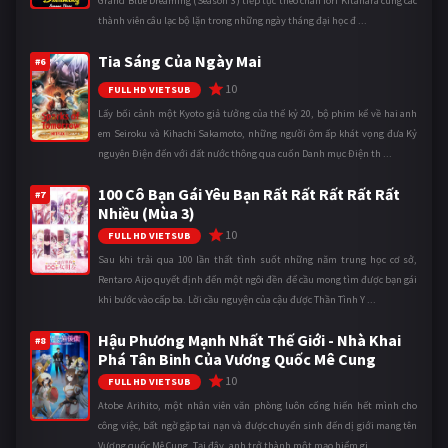
Grand Blue Dreaming (Season 3) tiếp tục theo chân Iori Kitahara cùng các
thành viên câu lạc bộ lặn trong những ngày tháng đại học đ ...
Tia Sáng Của Ngày Mai
#6
10
FULL HD VIETSUB
Lấy bối cảnh một Kyoto giả tưởng của thế kỷ 20, bộ phim kể về hai anh
em Seiroku và Kihachi Sakamoto, những người ôm ấp khát vọng đưa Kỷ
nguyên Điện đến với đất nước thông qua cuốn Danh mục Điện th ...
100 Cô Bạn Gái Yêu Bạn Rất Rất Rất Rất Rất
#7
Nhiều (Mùa 3)
10
FULL HD VIETSUB
Sau khi trải qua 100 lần thất tình suốt những năm trung học cơ sở,
Rentaro Aijo quyết định đến một ngôi đền để cầu mong tìm được bạn gái
khi bước vào cấp ba. Lời cầu nguyện của cậu được Thần Tình Y ...
Hậu Phương Mạnh Nhất Thế Giới - Nhà Khai
#8
Phá Tân Binh Của Vương Quốc Mê Cung
10
FULL HD VIETSUB
Atobe Arihito, một nhân viên văn phòng luôn cống hiến hết mình cho
công việc, bất ngờ gặp tai nạn và được chuyển sinh đến dị giới mang tên
Vương quốc Mê Cung. Tại đây, anh trở thành một mạo hiểm gi ...