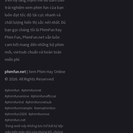
trải nghiệm xem phim fun của bạn
luôn đạt tốc độ tải cực nhanh và
chất lượng hiển thị sắc nét nhất. Dù
bạn gọi chúng tôi là PhimFun hay
Phim Fun, PhimFun.net vẫn luôn
cam kết mang đến những bộ phim
mới, vietsub chuẩn và hoàn toàn
miễn phí.
phimfun.net
| Xem Phim Hay Online
© 2026. All Rights Reserved
#phimfun #phimfunnet
#phimfunonline #phimfunofficial
#phimfunhd #phimfunvietsub
#phimfunmienphi #xemphimfun
#phimfun2026 #phimfunmoi
#phimfun.net
Trang web này không lưu trữ bất kỳ tệp
nào trên máy chủ của chúng tôi, chúng