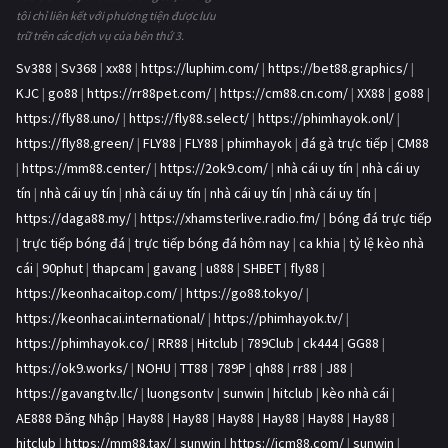
tôi chỉ liên kết với phương tiện được lưu
trữ trên các dịch vụ của bên thứ 3.
Sv388
|
Sv368
|
xx88
|
https://luphim.com/
|
https://bet88.graphics/
|
KJC
|
go88
|
https://rr88pet.com/
|
https://cm88.cn.com/
|
XX88
|
go88
|
https://fly88.uno/
|
https://fly88.select/
|
https://phimhayok.onl/
|
https://fly88.green/
|
FLY88
|
FLY88
|
phimhayok
|
đá gà trực tiếp
|
CM88
|
https://mm88.center/
|
https://2ok9.com/
|
nhà cái uy tín
|
nhà cái uy
tín
|
nhà cái uy tín
|
nhà cái uy tín
|
nhà cái uy tín
|
nhà cái uy tín
|
https://daga88.my/
|
https://xhamsterlive.radio.fm/
|
bóng đá trực tiếp
|
trực tiếp bóng đá
|
trực tiếp bóng đá hôm nay
|
ca khia
|
tỷ lệ kèo nhà
cái
|
90phut
|
thapcam
|
gavang
|
u888
|
SHBET
|
fly88
|
https://keonhacaitop.com/
|
https://go88.tokyo/
|
https://keonhacai.international/
|
https://phimhayok.tv/
|
https://phimhayok.co/
|
RR88
|
Hitclub
|
789Club
|
ck444
|
GG88
|
https://ok9.works/
|
NOHU
|
TT88
|
789P
|
qh88
|
rr88
|
J88
|
https://gavangtv.llc/
|
luongsontv
|
sunwin
|
hitclub
|
kèo nhà cái
|
AE888 Đăng Nhập
|
Hay88
|
Hay88
|
Hay88
|
Hay88
|
Hay88
|
Hay88
|
hitclub
|
https://mm88.tax/
|
sunwin
|
https://icm88.com/
|
sunwin
|