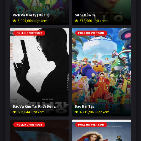
Rick Và Morty (Mùa 9)
Silo (Mùa 3)
3,004,664 lượt xem
378,960 lượt xem
FULL HD VIETSUB
FULL HD VIETSUB
Đặc Vụ Kim Tái Khởi Động
Đảo Hải Tặc
603,644 lượt xem
4,215,987 lượt xem
FULL HD VIETSUB
FULL HD VIETSUB