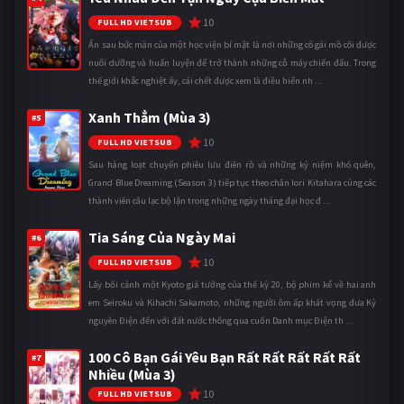
10
FULL HD VIETSUB
Ẩn sau bức màn của một học viện bí mật là nơi những cô gái mồ côi được
nuôi dưỡng và huấn luyện để trở thành những cỗ máy chiến đấu. Trong
thế giới khắc nghiệt ấy, cái chết được xem là điều hiển nh ...
Xanh Thẳm (Mùa 3)
#5
10
FULL HD VIETSUB
Sau hàng loạt chuyến phiêu lưu điên rồ và những kỷ niệm khó quên,
Grand Blue Dreaming (Season 3) tiếp tục theo chân Iori Kitahara cùng các
thành viên câu lạc bộ lặn trong những ngày tháng đại học đ ...
Tia Sáng Của Ngày Mai
#6
10
FULL HD VIETSUB
Lấy bối cảnh một Kyoto giả tưởng của thế kỷ 20, bộ phim kể về hai anh
em Seiroku và Kihachi Sakamoto, những người ôm ấp khát vọng đưa Kỷ
nguyên Điện đến với đất nước thông qua cuốn Danh mục Điện th ...
100 Cô Bạn Gái Yêu Bạn Rất Rất Rất Rất Rất
#7
Nhiều (Mùa 3)
10
FULL HD VIETSUB