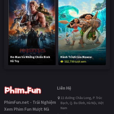
He-Man Và Những Chiến Binh
Hành Trình Của Moana
Vũ Trụ
502,799 lượt xem
252,725 lượt xem
Liên Hệ
22 đường Châu Long, P. Trúc
PhimFun.net - Trải Nghiệm
Bạch, Q. Ba Đình, Hà Nội, Việt
Nam
Xem Phim Fun Mượt Mà