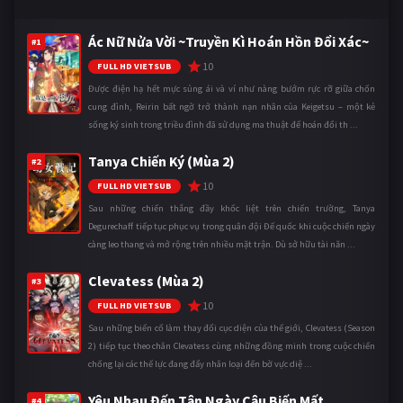
Ác Nữ Nửa Vời ~Truyền Kì Hoán Hồn Đổi Xác~
#1
10
FULL HD VIETSUB
Được điện hạ hết mực sủng ái và ví như nàng bướm rực rỡ giữa chốn
cung đình, Reirin bất ngờ trở thành nạn nhân của Keigetsu – một kẻ
sống ký sinh trong triều đình đã sử dụng ma thuật để hoán đổi th ...
Tanya Chiến Ký (Mùa 2)
#2
10
FULL HD VIETSUB
Sau những chiến thắng đầy khốc liệt trên chiến trường, Tanya
Degurechaff tiếp tục phục vụ trong quân đội Đế quốc khi cuộc chiến ngày
càng leo thang và mở rộng trên nhiều mặt trận. Dù sở hữu tài năn ...
Clevatess (Mùa 2)
#3
10
FULL HD VIETSUB
Sau những biến cố làm thay đổi cục diện của thế giới, Clevatess (Season
2) tiếp tục theo chân Clevatess cùng những đồng minh trong cuộc chiến
chống lại các thế lực đang đẩy nhân loại đến bờ vực diệ ...
Yêu Nhau Đến Tận Ngày Cậu Biến Mất
#4