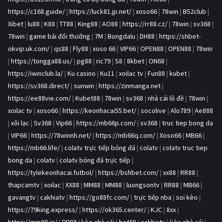
https://c168.guide/
|
https://luck81.jp.net/
|
xoso66
|
78win
|
B52club
|
Xibet
|
lu88
|
K88
|
TT88
|
King88
|
AO88
|
https://rr88.cz/
|
78win
|
sv368
|
78win
|
game bài đổi thưởng
|
7M
|
Bongdalu
|
DH88
|
https://shbet-
okvip.uk.com/
|
qs88
|
Fly88
|
xoso 66
|
VIP66
|
OPEN88
|
OPEN88
|
78win
|
https://tongga88.us/
|
pg88
|
ric79
|
S8
|
8kbet
|
ON68
|
https://iwinclub.la/
|
Ku casino
|
Ku11
|
xoilac tv
|
Fun88
|
kubet
|
https://sv368.direct/
|
sunwin
|
https://zinmanga.net
|
https://ee88vie.com/
|
Kubet88
|
78win
|
sv368
|
nhà cái lô đề
|
78win
|
xoilac tv
|
xoso66
|
https://keonhacai55.bet/
|
socolive
|
Alo789
|
Ae888
|
xôi lạc
|
Sv368
|
Vip66
|
https://mb66p.com/
|
sv368
|
truc tiep bong da
|
VIP66
|
https://78winnh.net/
|
https://mb66q.com/
|
Xoso66
|
MB66
|
https://mb66.life/
|
colatv trực tiếp bóng đá
|
colatv
|
colatv truc tiep
bong da
|
colatv
|
colatv bóng đá trực tiếp
|
https://tylekeonhacai.futbol/
|
https://bshbet.com/
|
xx88
|
RR88
|
thapcamtv
|
xoilac
|
XX88
|
MM88
|
MM88
|
luongsontv
|
RR88
|
MB66
|
gavangtv
|
cakhiatv
|
https://go88fc.com/
|
trực tiếp nba
|
soi kèo
|
https://79king.express/
|
https://ok365.center/
|
KJC
|
8xx
|