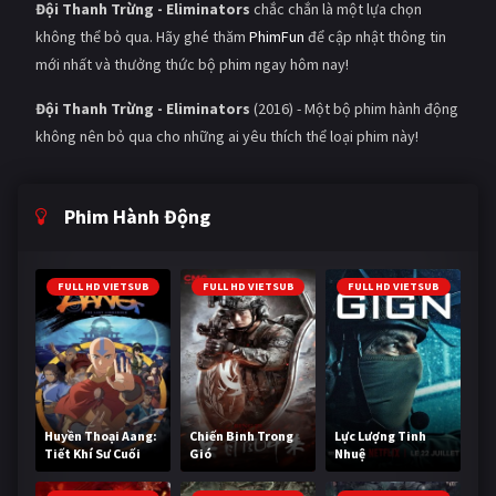
Đội Thanh Trừng - Eliminators
chắc chắn là một lựa chọn
không thể bỏ qua. Hãy ghé thăm
PhimFun
để cập nhật thông tin
mới nhất và thưởng thức bộ phim ngay hôm nay!
Đội Thanh Trừng - Eliminators
(2016) - Một bộ phim hành động
không nên bỏ qua cho những ai yêu thích thể loại phim này!
Phim Hành Động
FULL HD VIETSUB
FULL HD VIETSUB
FULL HD VIETSUB
Huyền Thoại Aang:
Chiến Binh Trong
Lực Lượng Tinh
Tiết Khí Sư Cuối
Gió
Nhuệ
Cùng