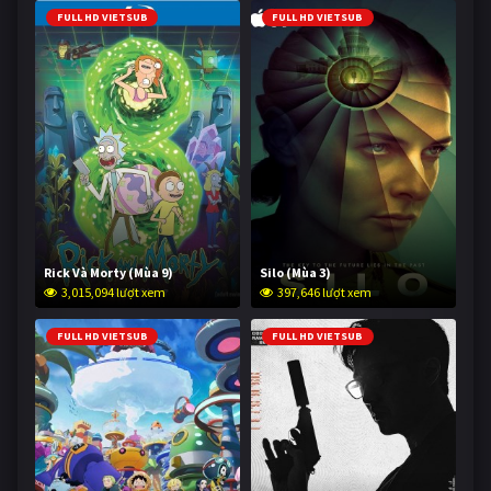
FULL HD VIETSUB
FULL HD VIETSUB
Rick Và Morty (Mùa 9)
Silo (Mùa 3)
3,015,094 lượt xem
397,646 lượt xem
FULL HD VIETSUB
FULL HD VIETSUB