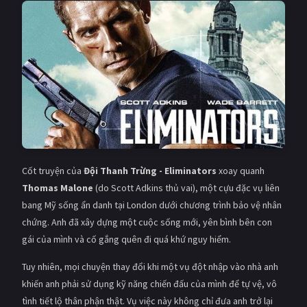
PHIM MỚI
PHIM BỘ
PHIM LẺ
PHIM CHIẾU RẠP
TUYỂN TẬP PHIM
BLOG
Cốt truyện của
Đội Thanh Trừng - Eliminators
xoay quanh
Thomas Malone
(do Scott Adkins thủ vai), một cựu đặc vụ liên
bang Mỹ sống ẩn danh tại London dưới chương trình bảo vệ nhân
chứng. Anh đã xây dựng một cuộc sống mới, yên bình bên con
gái của mình và cố gắng quên đi quá khứ nguy hiểm.
Tuy nhiên, mọi chuyện thay đổi khi một vụ đột nhập vào nhà anh
khiến anh phải sử dụng kỹ năng chiến đấu của mình để tự vệ, vô
tình tiết lộ thân phận thật. Vụ việc này không chỉ đưa anh trở lại