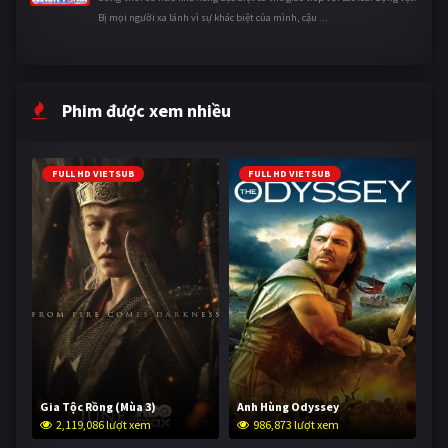
Bị mọi người xa lánh vì sự khác biệt của mình, cậu ...
Phim được xem nhiều
FULL HD VIETSUB
FULL HD VIETSUB
Gia Tộc Rồng (Mùa 3)
Anh Hùng Odyssey
2,119,086 lượt xem
986,873 lượt xem