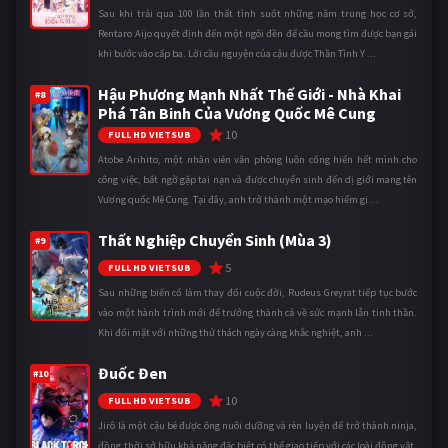
Sau khi trải qua 100 lần thất tình suốt những năm trung học cơ sở,
Rentaro Aijo quyết định đến một ngôi đền để cầu mong tìm được bạn gái
khi bước vào cấp ba. Lời cầu nguyện của cậu được Thần Tình Y ...
Hậu Phương Mạnh Nhất Thế Giới - Nhà Khai
#8
Phá Tân Binh Của Vương Quốc Mê Cung
10
FULL HD VIETSUB
Atobe Arihito, một nhân viên văn phòng luôn cống hiến hết mình cho
công việc, bất ngờ gặp tai nạn và được chuyển sinh đến dị giới mang tên
Vương quốc Mê Cung. Tại đây, anh trở thành một mạo hiểm gi ...
Thất Nghiệp Chuyển Sinh (Mùa 3)
#9
5
FULL HD VIETSUB
Sau những biến cố làm thay đổi cuộc đời, Rudeus Greyrat tiếp tục bước
vào một hành trình mới để trưởng thành cả về sức mạnh lẫn tinh thần.
Khi đối mặt với những thử thách ngày càng khắc nghiệt, anh ...
Đuốc Đen
#10
10
FULL HD VIETSUB
Jirô là một cậu bé được ông nuôi dưỡng và rèn luyện để trở thành ninja,
đồng thời sở hữu khả năng đặc biệt có thể giao tiếp với các loài động vật.