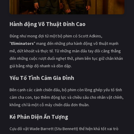
Hành động Võ Thuật Đỉnh Cao
Đúng như mong đợi từ một bộ phim có Scott Adkins,
"
Eliminators
" mang đến những pha hành động võ thuật mạnh
mẽ, dứt khoát và thực tế. Từ những màn đấu tay đôi căng thẳng
đến những cuộc rượt đuổi nghẹt thở, phim liên tục giữ chân khán
giả bằng nhịp độ nhanh và dồn dập.
Yếu Tố Tình Cảm Gia Đình
Bên cạnh các cảnh chiến đấu, bộ phim còn lồng ghép yếu tố tình
cảm cha con, tạo thêm động lực và chiều sâu cho nhân vật chính,
không chỉ là một cỗ máy chiến đấu đơn thuần.
Kẻ Phản Diện Ấn Tượng
Cựu đô vật Wade Barrett (Stu Bennett) thể hiện khá tốt vai trò