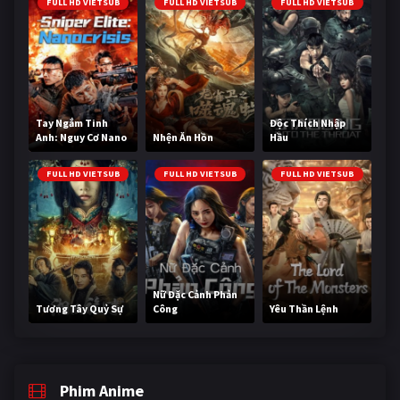
FULL HD VIETSUB
FULL HD VIETSUB
FULL HD VIETSUB
Tay Ngắm Tinh
Độc Thích Nhập
Anh: Nguy Cơ Nano
Nhện Ăn Hồn
Hầu
FULL HD VIETSUB
FULL HD VIETSUB
FULL HD VIETSUB
Nữ Đặc Cảnh Phản
Tương Tây Quỷ Sự
Công
Yêu Thần Lệnh
Phim Anime