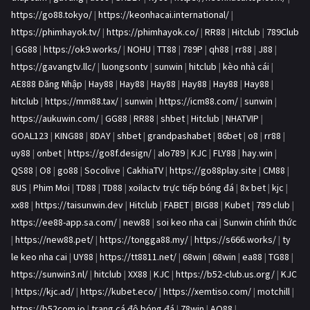
https://go88.tokyo/
|
https://keonhacai.international/
|
https://phimhayok.tv/
|
https://phimhayok.co/
|
RR88
|
Hitclub
|
789Club
|
GG88
|
https://ok9.works/
|
NOHU
|
TT88
|
789P
|
qh88
|
rr88
|
J88
|
https://gavangtv.llc/
|
luongsontv
|
sunwin
|
hitclub
|
kèo nhà cái
|
AE888 Đăng Nhập
|
Hay88
|
Hay88
|
Hay88
|
Hay88
|
Hay88
|
Hay88
|
hitclub
|
https://mm88.tax/
|
sunwin
|
https://icm88.com/
|
sunwin
|
https://aukuwin.com/
|
GG88
|
RR88
|
shbet
|
Hitclub
|
NHATVIP
|
GOAL123
|
KING88
|
8DAY
|
shbet
|
grandpashabet
|
86bet
|
o8
|
rr88
|
uy88
|
onbet
|
https://go8f.design/
|
alo789
|
KJC
|
FLY88
|
hay.win
|
QS88
|
O8
|
go88
|
Socolive
|
CakhiaTV
|
https://go88play.site
|
CM88
|
8US
|
Phim Moi
|
TD88
|
TD88
|
xoilactv trực tiếp bóng đá
|
8x bet
|
kjc
|
xx88
|
https://taisunwin.dev
|
Hitclub
|
FABET
|
BIG88
|
Kubet
|
789 club
|
https://ee88-app.sa.com/
|
new88
|
soi keo nha cai
|
Sunwin chính thức
|
https://new88.pet/
|
https://tongga88.my/
|
https://s666.works/
|
ty
le keo nha cai
|
UY88
|
https://tt8811.net/
|
68win
|
68win
|
ea88
|
TG88
|
https://sunwin3.nl/
|
hitclub
|
XX88
|
KJC
|
https://b52-club.us.org/
|
KJC
|
https://kjc.ad/
|
https://kubet.eco/
|
https://xemtiso.com/
|
motchill
|
https://b52com.io
|
trang cá độ bóng đá
|
78win
|
AO88
|