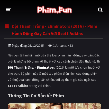
Đội Thanh Trừng - Eliminators (2016) - Phim
THỂ LOẠI
Hành Động Gay Cấn Với Scott Adkins
Thần thoại - Cổ trang
Hành động
05/12/2025
453
Ngày đăng:
Lượt xem:
Tâm lý
Chiến tranh
Nếu bạn là fan hâm mộ của thể loại phim hành động gay cấn, đặc
Võ thuật - Kiếm hiệp
Nhạc kịch
biệt là những bộ phim võ thuật với các cảnh chiến đấu thực tế, thì
Đội Thanh Trừng
-
Eliminators
(2016) là một lựa chọn tuyệt vời
Kinh dị
Tội phạm - Hình sự
cho bạn. Bộ phim này là một tác phẩm điển hình của dòng phim
Phiêu lưu
Hài hước
võ thuật và hành động cận chiến, với sự tham gia của ngôi sao
Scott Adkins
trong vai chính.
Viễn tưởng
Khoa học - Tài liệu
Thông Tin Cơ Bản Về Phim
Hoạt hình
Thể thao
Tình cảm - Lãng mạn
Kỳ ảo