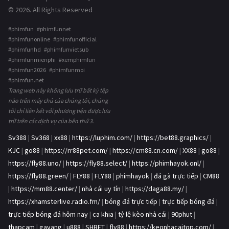
© 2026. All Rights Reserved
#phimfun #phimfunnet
#phimfunonline #phimfunofficial
#phimfunhd #phimfunvietsub
#phimfunmienphi #xemphimfun
#phimfun2026 #phimfunmoi
#phimfun.net
Trang web này không lưu trữ bất kỳ tệp
nào trên máy chủ của chúng tôi, chúng
tôi chỉ liên kết với phương tiện được lưu
trữ trên các dịch vụ của bên thứ 3.
Sv388
|
Sv368
|
xx88
|
https://luphim.com/
|
https://bet88.graphics/
|
KJC
|
go88
|
https://rr88pet.com/
|
https://cm88.cn.com/
|
XX88
|
go88
|
https://fly88.uno/
|
https://fly88.select/
|
https://phimhayok.onl/
|
https://fly88.green/
|
FLY88
|
FLY88
|
phimhayok
|
đá gà trực tiếp
|
CM88
|
https://mm88.center/
|
nhà cái uy tín
|
https://daga88.my/
|
https://xhamsterlive.radio.fm/
|
bóng đá trực tiếp
|
trực tiếp bóng đá
|
trực tiếp bóng đá hôm nay
|
ca khia
|
tỷ lệ kèo nhà cái
|
90phut
|
thapcam
|
gavang
|
u888
|
SHBET
|
fly88
|
https://keonhacaitop.com/
|