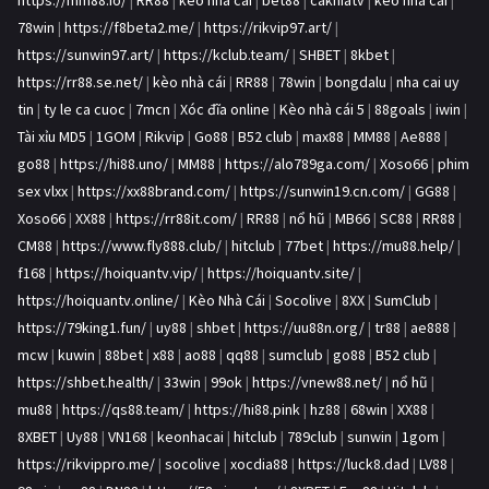
https://mm88.io/
|
RR88
|
kèo nhà cái
|
bet88
|
cakhiatv
|
kèo nhà cái
|
78win
|
https://f8beta2.me/
|
https://rikvip97.art/
|
https://sunwin97.art/
|
https://kclub.team/
|
SHBET
|
8kbet
|
https://rr88.se.net/
|
kèo nhà cái
|
RR88
|
78win
|
bongdalu
|
nha cai uy
tin
|
ty le ca cuoc
|
7mcn
|
Xóc đĩa online
|
Kèo nhà cái 5
|
88goals
|
iwin
|
Tài xỉu MD5
|
1GOM
|
Rikvip
|
Go88
|
B52 club
|
max88
|
MM88
|
Ae888
|
go88
|
https://hi88.uno/
|
MM88
|
https://alo789ga.com/
|
Xoso66
|
phim
sex vlxx
|
https://xx88brand.com/
|
https://sunwin19.cn.com/
|
GG88
|
Xoso66
|
XX88
|
https://rr88it.com/
|
RR88
|
nổ hũ
|
MB66
|
SC88
|
RR88
|
CM88
|
https://www.fly888.club/
|
hitclub
|
77bet
|
https://mu88.help/
|
f168
|
https://hoiquantv.vip/
|
https://hoiquantv.site/
|
https://hoiquantv.online/
|
Kèo Nhà Cái
|
Socolive
|
8XX
|
SumClub
|
https://79king1.fun/
|
uy88
|
shbet
|
https://uu88n.org/
|
tr88
|
ae888
|
mcw
|
kuwin
|
88bet
|
x88
|
ao88
|
qq88
|
sumclub
|
go88
|
B52 club
|
https://shbet.health/
|
33win
|
99ok
|
https://vnew88.net/
|
nổ hũ
|
mu88
|
https://qs88.team/
|
https://hi88.pink
|
hz88
|
68win
|
XX88
|
8XBET
|
Uy88
|
VN168
|
keonhacai
|
hitclub
|
789club
|
sunwin
|
1gom
|
https://rikvippro.me/
|
socolive
|
xocdia88
|
https://luck8.dad
|
LV88
|