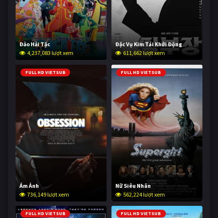
Đảo Hải Tặc
Đặc Vụ Kim Tái Khởi Động
4,237,083 lượt xem
611,662 lượt xem
FULL HD VIETSUB
FULL HD VIETSUB
Ám Ảnh
Nữ Siêu Nhân
736,149 lượt xem
562,224 lượt xem
FULL HD VIETSUB
FULL HD VIETSUB