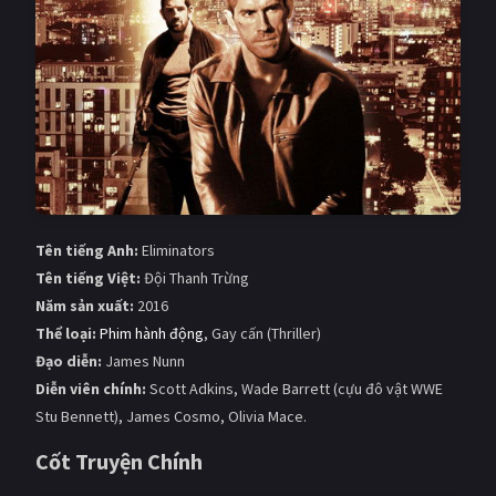
Giật gân
Gia đình
Bí ẩn
Lịch sử
Viễn Tây
Tiểu sử
GameShow
DramaTV
QUỐC GIA
Tên tiếng Anh:
Eliminators
Âu - Mỹ
Trung Quốc - Hồng Kông
Tên tiếng Việt:
Đội Thanh Trừng
Năm sản xuất:
2016
Hàn Quốc
Nhật Bản
Thể loại:
Phim hành động
, Gay cấn (Thriller)
Đạo diễn:
James Nunn
Ấn Độ
Việt Nam
Diễn viên chính:
Scott Adkins, Wade Barrett (cựu đô vật WWE
Tổng hợp
Stu Bennett), James Cosmo, Olivia Mace.
Cốt Truyện Chính
CẬP NHẬT