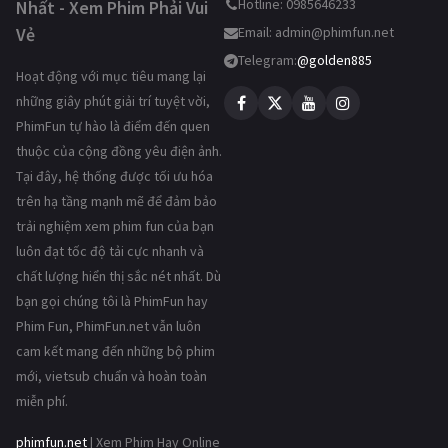
Hotline: 0985646233
Nhất - Xem Phim Phải Vui
Vẻ
Email:
admin@phimfun.net
Telegram:
@golden885
Hoạt động với mục tiêu mang lại
những giây phút giải trí tuyệt vời,
PhimFun tự hào là điểm đến quen
thuộc của cộng đồng yêu điện ảnh.
Tại đây, hệ thống được tối ưu hóa
trên hạ tầng mạnh mẽ để đảm bảo
trải nghiệm xem phim fun của bạn
luôn đạt tốc độ tải cực nhanh và
chất lượng hiển thị sắc nét nhất. Dù
bạn gọi chúng tôi là PhimFun hay
Phim Fun, PhimFun.net vẫn luôn
cam kết mang đến những bộ phim
mới, vietsub chuẩn và hoàn toàn
miễn phí.
phimfun.net
| Xem Phim Hay Online