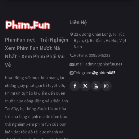
Liên Hệ
22 đường Châu Long, P. Trúc
PhimFun.net - Trải Nghiệm
Bạch, Q. Ba Đình, Hà Nội, Việt
Nam
Xem Phim Fun Mượt Mà
Hotline: 0985646233
Nhất - Xem Phim Phải Vui
Vẻ
Email:
admin@phimfun.net
Telegram:
@golden885
Hoạt động với mục tiêu mang lại
những giây phút giải trí tuyệt vời,
PhimFun tự hào là điểm đến quen
thuộc của cộng đồng yêu điện ảnh.
Tại đây, hệ thống được tối ưu hóa
trên hạ tầng mạnh mẽ để đảm bảo
trải nghiệm xem phim fun của bạn
luôn đạt tốc độ tải cực nhanh và