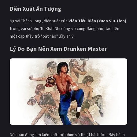
Diễn Xuất Ấn Tượng
Ngoài Thành Long, diễn xuất của
Viên Tiểu Điền (Yuen Siu-tien)
trong vai sư phụ Tô Khất Nhi cũng vô cùng đáng nhớ, tạo nên
một cặp thầy trò "bất hảo" đầy ăn ý.
Lý Do Bạn Nên Xem Drunken Master
Nếu bạn đang tìm kiếm một bộ phim võ thuật hài hước, đầy hành