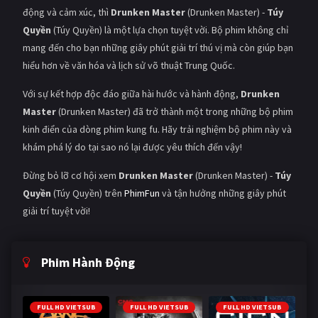
động và cảm xúc, thì
Drunken Master
(Drunken Master) -
Túy
Quyền
(Túy Quyền) là một lựa chọn tuyệt vời. Bộ phim không chỉ
mang đến cho bạn những giây phút giải trí thú vị mà còn giúp bạn
hiểu hơn về văn hóa và lịch sử võ thuật Trung Quốc.
Với sự kết hợp độc đáo giữa hài hước và hành động,
Drunken
Master
(Drunken Master) đã trở thành một trong những bộ phim
kinh điển của dòng phim kung fu. Hãy trải nghiệm bộ phim này và
khám phá lý do tại sao nó lại được yêu thích đến vậy!
Đừng bỏ lỡ cơ hội xem
Drunken Master
(Drunken Master) -
Túy
Quyền
(Túy Quyền) trên
PhimFun
và tận hưởng những giây phút
giải trí tuyệt vời!
Phim Hành Động
FULL HD VIETSUB
FULL HD VIETSUB
FULL HD VIETSUB