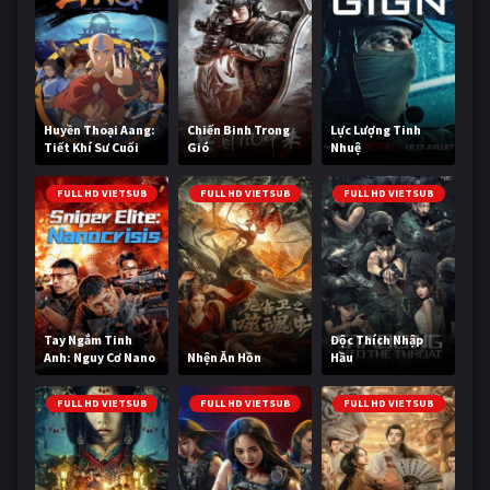
Huyền Thoại Aang:
Chiến Binh Trong
Lực Lượng Tinh
Tiết Khí Sư Cuối
Gió
Nhuệ
Cùng
FULL HD VIETSUB
FULL HD VIETSUB
FULL HD VIETSUB
Tay Ngắm Tinh
Độc Thích Nhập
Anh: Nguy Cơ Nano
Nhện Ăn Hồn
Hầu
FULL HD VIETSUB
FULL HD VIETSUB
FULL HD VIETSUB