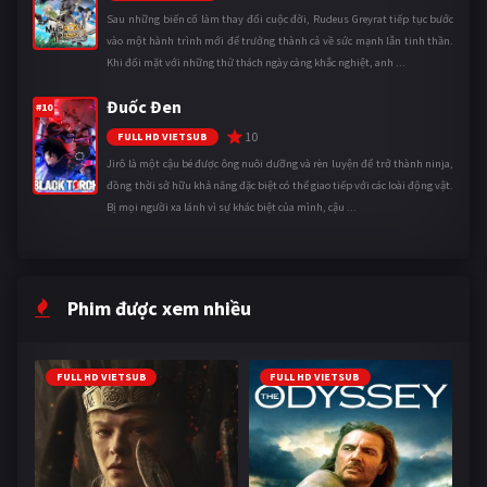
Sau những biến cố làm thay đổi cuộc đời, Rudeus Greyrat tiếp tục bước
vào một hành trình mới để trưởng thành cả về sức mạnh lẫn tinh thần.
Khi đối mặt với những thử thách ngày càng khắc nghiệt, anh ...
Đuốc Đen
#10
10
FULL HD VIETSUB
Jirô là một cậu bé được ông nuôi dưỡng và rèn luyện để trở thành ninja,
đồng thời sở hữu khả năng đặc biệt có thể giao tiếp với các loài động vật.
Bị mọi người xa lánh vì sự khác biệt của mình, cậu ...
Phim được xem nhiều
FULL HD VIETSUB
FULL HD VIETSUB