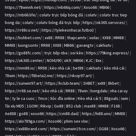
https://78winnh.net/
|
https://mb66q.com/
|
Xoso66
|
MB66
|
https://mb66.life/
|
colatv trực tiếp bóng đá
|
colatv
|
colatv truc tiep
bong da
|
colatv
|
colatv bóng đá trực tiếp
|
https://ok365.services/
|
https://rr88co.net/
|
https://tylekeonhacai.futbol/
|
https://bshbet.com/
|
xx88
|
RR88
|
thapcamtv
|
xoilac
|
XX88
|
MM88
|
MM88
|
luongsontv
|
RR88
|
XX88
|
MB66
|
gavangtv
|
cakhiatv
|
https://go88fc.com/
|
trực tiếp nba
|
soi kèo
|
https://79king.express/
|
https://ok365.center/
|
NOHU90
|
ok9
|
MB66
|
KJC
|
8xx
|
https://mm88.io/
|
RR88
|
kèo nhà cái
|
bet88
|
cakhiatv
|
kèo nhà cái
|
78win
|
https://f8beta2.me/
|
https://rikvip97.art/
|
https://sunwin97.art/
|
https://kclub.team/
|
SHBET
|
xx88
|
8kbet
|
https://rr88.se.net/
|
kèo nhà cái
|
RR88
|
78win
|
bongdalu
|
nha cai uy
tin
|
ty le ca cuoc
|
7mcn
|
Xóc đĩa online
|
Kèo nhà cái 5
|
88goals
|
iwin
|
Tài xỉu MD5
|
1GOM
|
Rikvip
|
Go88
|
B52 club
|
max88
|
MM88
|
F168
|
Ae888
|
go88
|
xoso66
|
https://cm88.dad/
|
https://hi88.uno/
|
MM88
|
https://alo789ga.com/
|
Xoso66
|
phim sex vlxx
|
https://xx88brand.com/
|
https://sunwin19.cn.com/
|
GG88
|
Xoso66
|