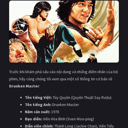
Giật gân
Gia đình
Bí ẩn
Lịch sử
Viễn Tây
Tiểu sử
GameShow
DramaTV
QUỐC GIA
Âu - Mỹ
Trung Quốc - Hồng Kông
Trước khi khám phá sâu vào nội dung và những điểm nhấn của bộ
phim, hãy cùng chúng tôi xem qua một số thông tin cơ bản về
Hàn Quốc
Nhật Bản
Drunken Master
:
Ấn Độ
Việt Nam
Tên tiếng Việt:
Túy Quyền (Quyền Thuật Say Rượu)
Tên tiếng Anh:
Drunken Master
Tổng hợp
Năm sản xuất:
1978
Đạo diễn:
Viên Hòa Bình (Yuen Woo-ping)
CẬP NHẬT
Diễn viên chính:
Thành Long (Jackie Chan), Viên Tiểu