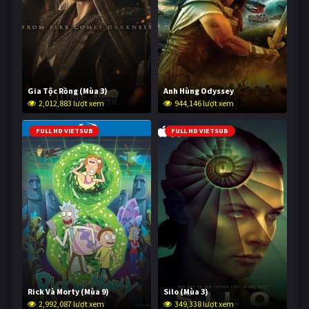
Gia Tộc Rồng (Mùa 3)
Anh Hùng Odyssey
2,012,883 lượt xem
944,146 lượt xem
FULL HD VIETSUB
FULL HD VIETSUB
Rick Và Morty (Mùa 9)
Silo (Mùa 3)
2,992,087 lượt xem
349,338 lượt xem