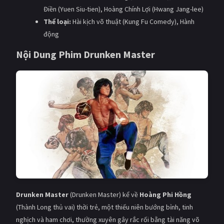
PHIM MỚI
Điền (Yuen Siu-tien), Hoàng Chính Lợi (Hwang Jang-lee)
Thể loại:
Hài kịch võ thuật (Kung Fu Comedy), Hành
PHIM BỘ
động
PHIM LẺ
Nội Dung Phim Drunken Master
PHIM CHIẾU RẠP
TUYỂN TẬP PHIM
BLOG
Drunken Master
(Drunken Master) kể về
Hoàng Phi Hồng
(Thành Long thủ vai) thời trẻ, một thiếu niên bướng bỉnh, tinh
nghịch và ham chơi, thường xuyên gây rắc rối bằng tài năng võ