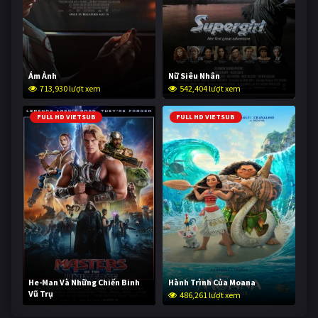
Ám Ảnh
Nữ Siêu Nhân
713,930 lượt xem
542,404 lượt xem
FULL HD VIETSUB
FULL HD VIETSUB
He-Man Và Những Chiến Binh
Hành Trình Của Moana
Vũ Trụ
486,261 lượt xem
234,370 lượt xem