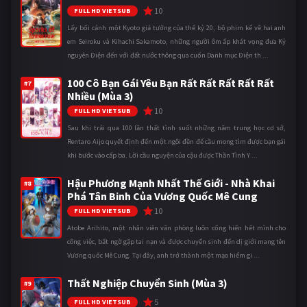
10
FULL HD VIETSUB
Lấy bối cảnh một Kyoto giả tưởng của thế kỷ 20, bộ phim kể về hai anh
em Seiroku và Kihachi Sakamoto, những người ôm ấp khát vọng đưa Kỷ
nguyên Điện đến với đất nước thông qua cuốn Danh mục Điện th ...
100 Cô Bạn Gái Yêu Bạn Rất Rất Rất Rất Rất
#7
Nhiều (Mùa 3)
10
FULL HD VIETSUB
Sau khi trải qua 100 lần thất tình suốt những năm trung học cơ sở,
Rentaro Aijo quyết định đến một ngôi đền để cầu mong tìm được bạn gái
khi bước vào cấp ba. Lời cầu nguyện của cậu được Thần Tình Y ...
Hậu Phương Mạnh Nhất Thế Giới - Nhà Khai
#8
Phá Tân Binh Của Vương Quốc Mê Cung
10
FULL HD VIETSUB
Atobe Arihito, một nhân viên văn phòng luôn cống hiến hết mình cho
công việc, bất ngờ gặp tai nạn và được chuyển sinh đến dị giới mang tên
Vương quốc Mê Cung. Tại đây, anh trở thành một mạo hiểm gi ...
Thất Nghiệp Chuyển Sinh (Mùa 3)
#9
5
FULL HD VIETSUB