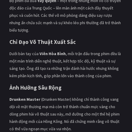
Bộ phim đã đưa
túy quyền
– một trong những môn võ cổ truyền
độc đáo của Trung Quốc – lên màn ảnh một cách đầy thuyết
phục và cuốn hút. Các thế võ mô phỏng dáng điệu say rượu
nhưng ẩn chứa sức mạnh và sự khéo léo phi thường đã trở thành
biểu tượng.
Chỉ Đạo Võ Thuật Xuất Sắc
Dưới bàn tay của
Viên Hòa Bình
, mỗi trận đấu trong phim đều là
một màn trình diễn nghệ thuật, kết hợp tốc độ, kỹ thuật và sự
sáng tạo. Ông đã tạo ra những trận đánh hài hước nhưng không
kém phần kịch tính, góp phần lớn vào thành công của phim.
Ảnh Hưởng Sâu Rộng
Drunken Master
(Drunken Master) không chỉ thành công vang
dội về mặt thương mại mà còn trở thành chuẩn mực vàng cho
dòng phim hài võ thuật sau này, mở đường cho một thế hệ phim
hành động mới của Hồng Kông. Nó đã chứng minh rằng võ thuật
có thể vừa ngoạn mục vừa vui nhộn.