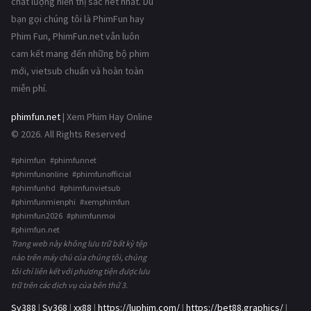
chất lượng hiển thị sắc nét nhất. Dù
bạn gọi chúng tôi là PhimFun hay
Phim Fun, PhimFun.net vẫn luôn
cam kết mang đến những bộ phim
mới, vietsub chuẩn và hoàn toàn
miễn phí.
phimfun.net
| Xem Phim Hay Online
© 2026. All Rights Reserved
#phimfun #phimfunnet
#phimfunonline #phimfunofficial
#phimfunhd #phimfunvietsub
#phimfunmienphi #xemphimfun
#phimfun2026 #phimfunmoi
#phimfun.net
Trang web này không lưu trữ bất kỳ tệp
nào trên máy chủ của chúng tôi, chúng
tôi chỉ liên kết với phương tiện được lưu
trữ trên các dịch vụ của bên thứ 3.
Sv388
|
Sv368
|
xx88
|
https://luphim.com/
|
https://bet88.graphics/
|