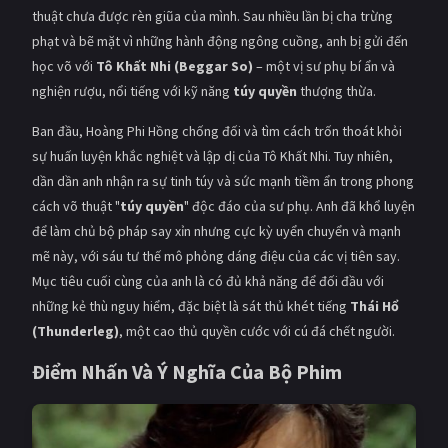
thuật chưa được rèn giũa của mình. Sau nhiều lần bị cha trừng
phạt và bẽ mặt vì những hành động ngông cuồng, anh bị gửi đến
học võ với
Tô Khất Nhi (Beggar So)
– một vị sư phụ bí ẩn và
nghiện rượu, nổi tiếng với kỹ năng
túy quyền
thượng thừa.
Ban đầu, Hoàng Phi Hồng chống đối và tìm cách trốn thoát khỏi
sự huấn luyện khắc nghiệt và lập dị của Tô Khất Nhi. Tuy nhiên,
dần dần anh nhận ra sự tinh túy và sức mạnh tiềm ẩn trong phong
cách võ thuật "
túy quyền
" độc đáo của sư phụ. Anh đã khổ luyện
để làm chủ bộ pháp say xỉn nhưng cực kỳ uyển chuyển và mạnh
mẽ này, với sáu tư thế mô phỏng dáng điệu của các vị tiên say.
Mục tiêu cuối cùng của anh là có đủ khả năng để đối đầu với
những kẻ thù nguy hiểm, đặc biệt là sát thủ khét tiếng
Thái Hổ
(Thunderleg)
, một cao thủ quyền cước với cú đá chết người.
Điểm Nhấn Và Ý Nghĩa Của Bộ Phim