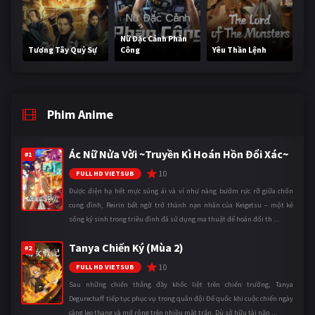
Nữ Đặc Cảnh Phản
Tương Tây Quỷ Sự
Công
Yêu Thần Lệnh
Phim Anime
Ác Nữ Nửa Vời ~Truyền Kì Hoán Hồn Đổi Xác~
#1
10
FULL HD VIETSUB
Được điện hạ hết mực sủng ái và ví như nàng bướm rực rỡ giữa chốn
cung đình, Reirin bất ngờ trở thành nạn nhân của Keigetsu – một kẻ
sống ký sinh trong triều đình đã sử dụng ma thuật để hoán đổi th ...
Tanya Chiến Ký (Mùa 2)
#2
10
FULL HD VIETSUB
Sau những chiến thắng đầy khốc liệt trên chiến trường, Tanya
Degurechaff tiếp tục phục vụ trong quân đội Đế quốc khi cuộc chiến ngày
càng leo thang và mở rộng trên nhiều mặt trận. Dù sở hữu tài năn ...