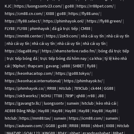
KJC
|
https://luongsontv23.com/
|
go88
|
https://rr88pet.com/
|
https://cm88.cn.com/
|
XX88
|
go88
|
https://fly88.uno/
|
https://fly88.select/
|
https://phimhayok.onl/
|
https://fly88.green/
|
FLY88
|
FLY88
|
phimhayok
|
đá gà trực tiếp
|
CM88
|
https://mm88.center/
|
https://2ok9.com/
|
nhà cái uy tín
|
nhà cái uy tín
|
nhà cái uy tín
|
nhà cái uy tín
|
nhà cái uy tín
|
nhà cái uy tín
|
https://daga88.my/
|
https://xhamsterlive.radio.fm/
|
bóng đá trực tiếp
|
trực tiếp bóng đá
|
trực tiếp bóng đá hôm nay
|
ca khia
|
tỷ lệ kèo nhà
cái
|
90phut
|
thapcam
|
gavang
|
u888
|
SHBET
|
fly88
|
https://keonhacaitop.com/
|
https://go88.tokyo/
|
https://keonhacai.international/
|
https://phimhayok.tv/
|
https://phimhayok.co/
|
RR88
|
Hitclub
|
789Club
|
ck444
|
GG88
|
https://ok9.works/
|
NOHU
|
TT88
|
789P
|
qh88
|
rr88
|
J88
|
https://gavangtv.llc/
|
luongsontv
|
sunwin
|
hitclub
|
kèo nhà cái
|
AE888 Đăng Nhập
|
Hay88
|
Hay88
|
Hay88
|
Hay88
|
Hay88
|
Hay88
|
hitclub
|
https://mm88.tax/
|
sunwin
|
https://icm88.com/
|
sunwin
|
https://aukuwin.com/
|
GG88
|
go88
|
RR88
|
RR88
|
shbet
|
XX88
|
Hitclub
|
NHATVIP
|
GOAL123
|
KING88
|
8DAY
|
shbet
|
grandpashabet
|
86bet
|