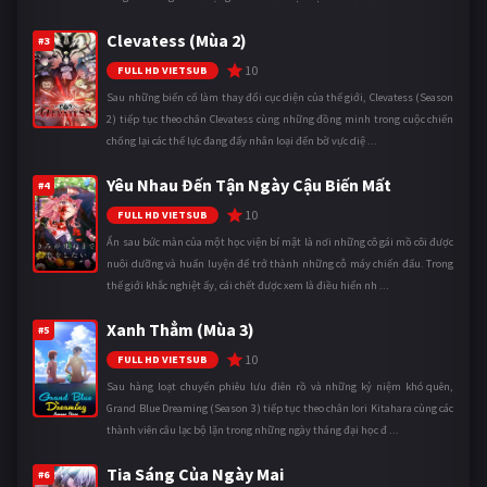
Clevatess (Mùa 2)
#3
10
FULL HD VIETSUB
Sau những biến cố làm thay đổi cục diện của thế giới, Clevatess (Season
2) tiếp tục theo chân Clevatess cùng những đồng minh trong cuộc chiến
chống lại các thế lực đang đẩy nhân loại đến bờ vực diệ ...
Yêu Nhau Đến Tận Ngày Cậu Biến Mất
#4
10
FULL HD VIETSUB
Ẩn sau bức màn của một học viện bí mật là nơi những cô gái mồ côi được
nuôi dưỡng và huấn luyện để trở thành những cỗ máy chiến đấu. Trong
thế giới khắc nghiệt ấy, cái chết được xem là điều hiển nh ...
Xanh Thẳm (Mùa 3)
#5
10
FULL HD VIETSUB
Sau hàng loạt chuyến phiêu lưu điên rồ và những kỷ niệm khó quên,
Grand Blue Dreaming (Season 3) tiếp tục theo chân Iori Kitahara cùng các
thành viên câu lạc bộ lặn trong những ngày tháng đại học đ ...
Tia Sáng Của Ngày Mai
#6