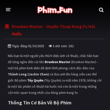
Drunken Master - Huyền Thoại Kung Fu Hài
THỂ LOẠI
Hước
Thần thoại - Cổ trang
Hành động
01/10/2025
182
Ngày đăng:
Lượt xem:
Tâm lý
Chiến tranh
Nếu bạn là một người yêu thích điện ảnh võ thuật, chắc hẳn bạn
Võ thuật - Kiếm hiệp
Nhạc kịch
đã từng nghe đến cái tên
Drunken Master
(Drunken Master) -
một bộ phim kinh điển đã định hình phong cách độc đáo của
Kinh dị
Tội phạm - Hình sự
Thành Long (Jackie Chan)
và đưa anh lên hàng siêu sao thế
Phiêu lưu
Hài hước
giới. Bộ phim
Túy Quyền
(Túy Quyền) ra mắt năm 1978, không chỉ
là một tác phẩm võ thuật hài hước mà còn là một trong những
Viễn tưởng
Khoa học - Tài liệu
cột mốc quan trọng nhất của dòng phim kung fu.
Hoạt hình
Thể thao
Thông Tin Cơ Bản Về Bộ Phim
Tình cảm - Lãng mạn
Kỳ ảo