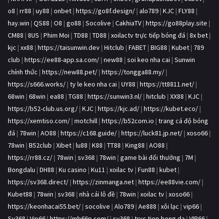
o8
|
rr88
|
uy88
|
onbet
|
https://go8f.design/
|
alo789
|
KJC
|
FLY88
|
hay.win
|
QS88
|
O8
|
go88
|
Socolive
|
CakhiaTV
|
https://go88play.site
|
CM88
|
8US
|
Phim Moi
|
TD88
|
TD88
|
xoilactv trực tiếp bóng đá
|
8x bet
|
kjc
|
xx88
|
https://taisunwin.dev
|
Hitclub
|
FABET
|
BIG88
|
Kubet
|
789
club
|
https://ee88-app.sa.com/
|
new88
|
soi keo nha cai
|
Sunwin
chính thức
|
https://new88.pet/
|
https://tongga88.my/
|
https://s666.works/
|
ty le keo nha cai
|
UY88
|
https://tt8811.net/
|
68win
|
68win
|
ea88
|
TG88
|
https://sunwin3.nl/
|
hitclub
|
XX88
|
KJC
|
https://b52-club.us.org/
|
KJC
|
https://kjc.ad/
|
https://kubet.eco/
|
https://xemtiso.com/
|
motchill
|
https://b52com.io
|
trang cá độ bóng
đá
|
78win
|
AO88
|
https://c168.guide/
|
https://luck81.jp.net/
|
xoso66
|
78win
|
B52club
|
Xibet
|
lu88
|
K88
|
TT88
|
King88
|
AO88
|
https://rr88.cz/
|
78win
|
sv368
|
78win
|
game bài đổi thưởng
|
7M
|
Bongdalu
|
DH88
|
Ku casino
|
Ku11
|
xoilac tv
|
Fun88
|
kubet
|
https://sv368.direct/
|
https://zinmanga.net
|
https://ee88vie.com/
|
Kubet88
|
78win
|
sv368
|
nhà cái lô đề
|
78win
|
xoilac tv
|
xoso66
|
https://keonhacai55.bet/
|
socolive
|
Alo789
|
Ae888
|
xôi lạc
|
vip66
|
Sv368
|
Vip66
|
https://mb66p.com/
|
sv368
|
truc tiep bong da
|
VIP66
|