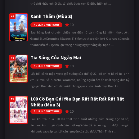
thế giới khắc nghiệt ấy, cái chết được xem là điều hiển nh ...
Xanh Thẳm (Mùa 3)
#5
10
FULL HD VIETSUB
Sau hàng loạt chuyến phiêu lưu điên rồ và những kỷ niệm khó quên,
Grand Blue Dreaming (Season 3) tiếp tục theo chân Iori Kitahara cùng các
thành viên câu lạc bộ lặn trong những ngày tháng đại học đ ...
Tia Sáng Của Ngày Mai
#6
10
FULL HD VIETSUB
Lấy bối cảnh một Kyoto giả tưởng của thế kỷ 20, bộ phim kể về hai anh
em Seiroku và Kihachi Sakamoto, những người ôm ấp khát vọng đưa Kỷ
nguyên Điện đến với đất nước thông qua cuốn Danh mục Điện th ...
100 Cô Bạn Gái Yêu Bạn Rất Rất Rất Rất Rất
#7
Nhiều (Mùa 3)
10
FULL HD VIETSUB
Sau khi trải qua 100 lần thất tình suốt những năm trung học cơ sở,
Rentaro Aijo quyết định đến một ngôi đền để cầu mong tìm được bạn gái
khi bước vào cấp ba. Lời cầu nguyện của cậu được Thần Tình Y ...