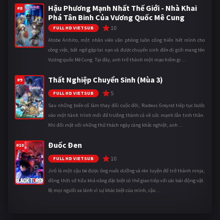
Hậu Phương Mạnh Nhất Thế Giới - Nhà Khai
#8
Phá Tân Binh Của Vương Quốc Mê Cung
10
FULL HD VIETSUB
Atobe Arihito, một nhân viên văn phòng luôn cống hiến hết mình cho
công việc, bất ngờ gặp tai nạn và được chuyển sinh đến dị giới mang tên
Vương quốc Mê Cung. Tại đây, anh trở thành một mạo hiểm gi ...
Thất Nghiệp Chuyển Sinh (Mùa 3)
#9
5
FULL HD VIETSUB
Sau những biến cố làm thay đổi cuộc đời, Rudeus Greyrat tiếp tục bước
vào một hành trình mới để trưởng thành cả về sức mạnh lẫn tinh thần.
Khi đối mặt với những thử thách ngày càng khắc nghiệt, anh ...
Đuốc Đen
#10
10
FULL HD VIETSUB
Jirô là một cậu bé được ông nuôi dưỡng và rèn luyện để trở thành ninja,
đồng thời sở hữu khả năng đặc biệt có thể giao tiếp với các loài động vật.
Bị mọi người xa lánh vì sự khác biệt của mình, cậu ...