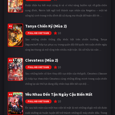
Được điện hạ hết mực sủng ái và ví như nàng bướm rực rỡ giữa chốn
cung đình, Reirin bất ngờ trở thành nạn nhân của Keigetsu – một kẻ
sống ký sinh trong triều đình đã sử dụng ma thuật để hoán đổi th ...
Tanya Chiến Ký (Mùa 2)
#2
10
FULL HD VIETSUB
Sau những chiến thắng đầy khốc liệt trên chiến trường, Tanya
Degurechaff tiếp tục phục vụ trong quân đội Đế quốc khi cuộc chiến ngày
càng leo thang và mở rộng trên nhiều mặt trận. Dù sở hữu tài năn ...
Clevatess (Mùa 2)
#3
10
FULL HD VIETSUB
Sau những biến cố làm thay đổi cục diện của thế giới, Clevatess (Season
2) tiếp tục theo chân Clevatess cùng những đồng minh trong cuộc chiến
chống lại các thế lực đang đẩy nhân loại đến bờ vực diệ ...
Yêu Nhau Đến Tận Ngày Cậu Biến Mất
#4
10
FULL HD VIETSUB
Ẩn sau bức màn của một học viện bí mật là nơi những cô gái mồ côi được
nuôi dưỡng và huấn luyện để trở thành những cỗ máy chiến đấu. Trong