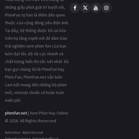
những giây phút giải trí tuyệt vời,
PhimFun tự hào là điểm đến quen
thuộc của cộng đồng yêu điện ảnh.
Tại đây, hệ thống được tối ưu hóa
trên hạ tầng mạnh mẽ để đảm bảo
trải nghiệm xem phim fun của bạn
luôn đạt tốc độ tải cực nhanh và
chất lượng hiển thị sắc nét nhất. Dù
bạn gọi chúng tôi là PhimFun hay
Phim Fun, PhimFun.net vẫn luôn
cam kết mang đến những bộ phim
mới, vietsub chuẩn và hoàn toàn
miễn phí.
phimfun.net
| Xem Phim Hay Online
© 2026. All Rights Reserved
#phimfun #phimfunnet
#phimfunonline #phimfunofficial