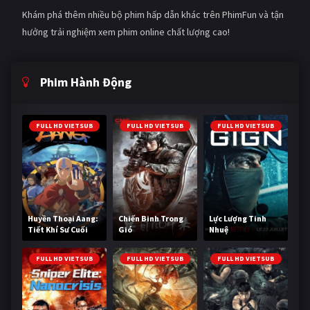
Khám phá thêm nhiều bộ phim hấp dẫn khác trên PhimFun và tận
hưởng trải nghiệm xem phim online chất lượng cao!
Phim Hành Động
FULL HD VIETSUB
FULL HD VIETSUB
FULL HD VIETSUB
Huyền Thoại Aang:
Chiến Binh Trong
Lực Lượng Tinh
Tiết Khí Sư Cuối
Gió
Nhuệ
Cùng
FULL HD VIETSUB
FULL HD VIETSUB
FULL HD VIETSUB