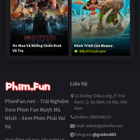
He-Man Và Những Chiến Binh
Hành Trình Của Moana
Vũ Trụ
498,470 lượt xem
247,933 lượt xem
Liên Hệ
22 đường Châu Long, P. Trúc
PhimFun.net - Trải Nghiệm
Bạch, Q. Ba Đình, Hà Nội, Việt
Nam
Xem Phim Fun Mượt Mà
Hotline: 0985646233
Nhất - Xem Phim Phải Vui
Vẻ
Email:
admin@phimfun.net
Telegram:
@golden885
Hoạt động với mục tiêu mang lại