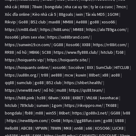
nhà cái
|
RR88
|
78win
|
bongdalu
|
nha cai uy tin
|
ty le ca cuoc
|
7mcn
|
Xóc đĩa online
|
Kèo nhà cái 5
|
88goals
|
iwin
|
Tài xỉu MD5
|
1GOM
|
Rikvip
|
Go88
|
B52 club
|
max88
|
MM88
|
Ae888
|
go88
|
xoso66
|
https://cm88.dad/
|
https://hi88.uno/
|
MM88
|
https://alo789ga.com/
|
Xoso66
|
phim sex vlxx
|
https://xx88brand.com/
|
https://sunwin19.cn.com/
|
GG88
|
Xoso66
|
XX88
|
https://rr88it.com/
|
RR88
|
nổ hũ
|
MB66
|
SC88
|
https://www.fly888.club/
|
hitclub
|
f168
|
https://hoiquantv.vip/
|
https://hoiquantv.site/
|
https://hoiquantv.online/
|
xoso66
|
Socolive
|
8XX
|
SumClub
|
HITCLUB
|
https://uu88n.org/
|
tr88
|
ae888
|
mcw
|
kuwin
|
88bet
|
x88
|
ao88
|
qq88
|
sumclub
|
go88
|
B52 club
|
https://shbet.health/
|
https://vnew88.net/
|
nổ hũ
|
mu88
|
https://qs88.team/
|
https://hi88.pink
|
hz88
|
68win
|
XX88
|
8XBET
|
VN168
|
keonhacai
|
hitclub
|
789club
|
sunwin
|
1gom
|
https://rikvippro.me/
|
TK688
|
bongdalu
|
fb88
|
m88
|
win55
|
86bet
|
https://go88v2.net/
|
GG88
|
lv88
|
https://new88pm.com/
|
On68
|
https://gg88fun.com
|
go88
|
U888
|
Hello88
|
ABC88
|
VIPWIN
|
78WIN
|
MK8
|
on68
|
s66
|
XOSO66
|
LUCK8
|
ok8386
|
go88
|
S666
|
https://uu88.mba/
|
CAKHIATV
|
SOCOLIVE
|
33win