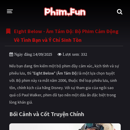
Eight Below - Âm Tám Độ: Bộ Phim Cảm Động
THỂ LOẠI
Về Tình Bạn và Ý Chí Sinh Tồn
Thần thoại - Cổ trang
Hành động
14/09/2025
332
Ngày đăng:
Lượt xem:
Tâm lý
Chiến tranh
Nếu bạn đang tìm kiếm một bộ phim đầy cảm xúc, kịch tính và sự
Võ thuật - Kiếm hiệp
Nhạc kịch
phiêu lưu, thì "
Eight Below
" (
Âm Tám Độ
) là một lựa chọn tuyệt
vời. Bộ phim này ra mắt năm 2006, thuộc thể loại phiêu lưu, sinh
Kinh dị
Tội phạm - Hình sự
tồn, chính kịch của hãng Disney. Với sự tham gia của ngôi sao
Phiêu lưu
Hài hước
quá cố Paul Walker, phim đã tạo nên một dấu ấn đặc biệt trong
lòng khán giả.
Viễn tưởng
Khoa học - Tài liệu
Bối Cảnh và Cốt Truyện Chính
Hoạt hình
Thể thao
Tình cảm - Lãng mạn
Kỳ ảo