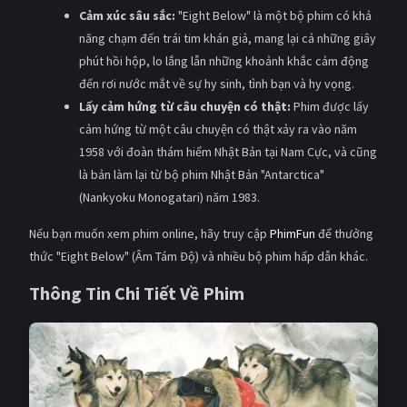
Cảm xúc sâu sắc:
"Eight Below" là một bộ phim có khả
năng chạm đến trái tim khán giả, mang lại cả những giây
phút hồi hộp, lo lắng lẫn những khoảnh khắc cảm động
đến rơi nước mắt về sự hy sinh, tình bạn và hy vọng.
Lấy cảm hứng từ câu chuyện có thật:
Phim được lấy
cảm hứng từ một câu chuyện có thật xảy ra vào năm
1958 với đoàn thám hiểm Nhật Bản tại Nam Cực, và cũng
là bản làm lại từ bộ phim Nhật Bản "Antarctica"
(Nankyoku Monogatari) năm 1983.
Nếu bạn muốn xem phim online, hãy truy cập
PhimFun
để thưởng
thức "Eight Below" (Âm Tám Độ) và nhiều bộ phim hấp dẫn khác.
Thông Tin Chi Tiết Về Phim