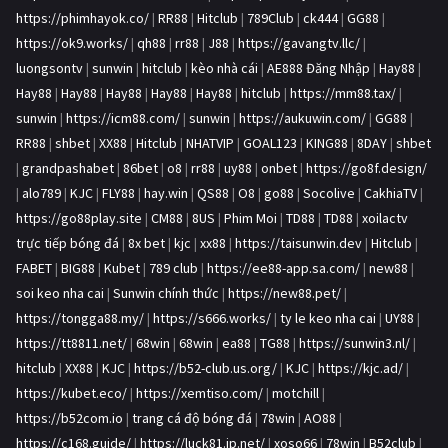
https://phimhayok.co/
|
RR88
|
Hitclub
|
789Club
|
ck444
|
GG88
|
https://ok9.works/
|
qh88
|
rr88
|
J88
|
https://gavangtv.llc/
|
luongsontv
|
sunwin
|
hitclub
|
kèo nhà cái
|
AE888 Đăng Nhập
|
Hay88
|
Hay88
|
Hay88
|
Hay88
|
Hay88
|
Hay88
|
hitclub
|
https://mm88.tax/
|
sunwin
|
https://icm88.com/
|
sunwin
|
https://aukuwin.com/
|
GG88
|
RR88
|
shbet
|
XX88
|
Hitclub
|
NHATVIP
|
GOAL123
|
KING88
|
8DAY
|
shbet
|
grandpashabet
|
86bet
|
o8
|
rr88
|
uy88
|
onbet
|
https://go8f.design/
|
alo789
|
KJC
|
FLY88
|
hay.win
|
QS88
|
O8
|
go88
|
Socolive
|
CakhiaTV
|
https://go88play.site
|
CM88
|
8US
|
Phim Moi
|
TD88
|
TD88
|
xoilactv
trực tiếp bóng đá
|
8x bet
|
kjc
|
xx88
|
https://taisunwin.dev
|
Hitclub
|
FABET
|
BIG88
|
Kubet
|
789 club
|
https://ee88-app.sa.com/
|
new88
|
soi keo nha cai
|
Sunwin chính thức
|
https://new88.pet/
|
https://tongga88.my/
|
https://s666.works/
|
ty le keo nha cai
|
UY88
|
https://tt8811.net/
|
68win
|
68win
|
ea88
|
TG88
|
https://sunwin3.nl/
|
hitclub
|
XX88
|
KJC
|
https://b52-club.us.org/
|
KJC
|
https://kjc.ad/
|
https://kubet.eco/
|
https://xemtiso.com/
|
motchill
|
https://b52com.io
|
trang cá độ bóng đá
|
78win
|
AO88
|
https://c168.guide/
|
https://luck81.jp.net/
|
xoso66
|
78win
|
B52club
|