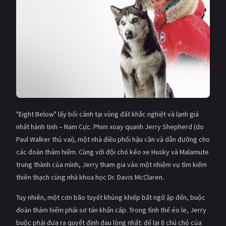
Giật gân
Gia đình
Bí ẩn
Lịch sử
Viễn Tây
Tiểu sử
GameShow
DramaTV
QUỐC GIA
"Eight Below" lấy bối cảnh tại vùng đất khắc nghiệt và lạnh giá
Âu - Mỹ
Trung Quốc - Hồng Kông
nhất hành tinh – Nam Cực. Phim xoay quanh Jerry Shepherd (do
Paul Walker thủ vai), một nhà điều phối hậu cần và dẫn đường cho
Hàn Quốc
Nhật Bản
các đoàn thám hiểm. Cùng với đội chó kéo xe Husky và Malamute
trung thành của mình, Jerry tham gia vào một nhiệm vụ tìm kiếm
Ấn Độ
Việt Nam
thiên thạch cùng nhà khoa học Dr. Davis McClaren.
Tổng hợp
Tuy nhiên, một cơn bão tuyết khủng khiếp bất ngờ ập đến, buộc
đoàn thám hiểm phải sơ tán khẩn cấp. Trong tình thế éo le, Jerry
CẬP NHẬT
buộc phải đưa ra quyết định đau lòng nhất: để lại 8 chú chó của