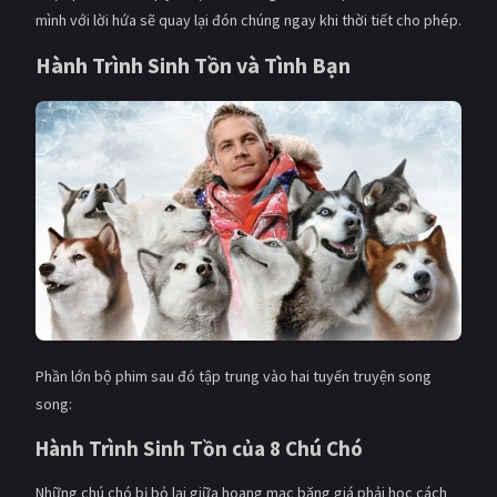
PHIM MỚI
mình với lời hứa sẽ quay lại đón chúng ngay khi thời tiết cho phép.
Hành Trình Sinh Tồn và Tình Bạn
PHIM BỘ
PHIM LẺ
PHIM CHIẾU RẠP
TUYỂN TẬP PHIM
BLOG
Phần lớn bộ phim sau đó tập trung vào hai tuyến truyện song
song:
Hành Trình Sinh Tồn của 8 Chú Chó
Những chú chó bị bỏ lại giữa hoang mạc băng giá phải học cách