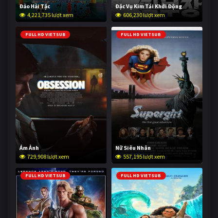
Đảo Hải Tặc
Đặc Vụ Kim Tái Khởi Động
4,221,735 lượt xem
606,230 lượt xem
FULL HD VIETSUB
FULL HD VIETSUB
Ám Ảnh
Nữ Siêu Nhân
729,908 lượt xem
557,195 lượt xem
FULL HD VIETSUB
FULL HD VIETSUB