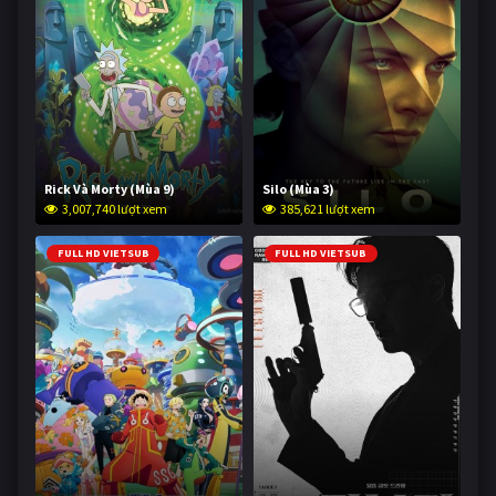
Rick Và Morty (Mùa 9)
Silo (Mùa 3)
3,007,740 lượt xem
385,621 lượt xem
FULL HD VIETSUB
FULL HD VIETSUB