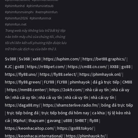
#phimfunhd #phimfunvietsub
#phimfunmienphi #xemphimfun
#phimfun2026 #phimfunmoi
#phimfun.net
Trang web này không lưu trữ bất kỳ tệp
nào trên máy chủ của chúng tôi, chúng
tôi chỉ liên kết với phương tiện được lưu
trữ trên các dịch vụ của bên thứ 3.
Sv388
|
Sv368
|
xx88
|
https://luphim.com/
|
https://bet88.graphics/
|
KJC
|
go88
|
https://rr88pet.com/
|
https://cm88.cn.com/
|
XX88
|
go88
|
https://fly88.uno/
|
https://fly88.select/
|
https://phimhayok.onl/
|
https://fly88.green/
|
FLY88
|
FLY88
|
phimhayok
|
đá gà trực tiếp
|
CM88
|
https://mm88.center/
|
https://2ok9.com/
|
nhà cái uy tín
|
nhà cái uy
tín
|
nhà cái uy tín
|
nhà cái uy tín
|
nhà cái uy tín
|
nhà cái uy tín
|
https://daga88.my/
|
https://xhamsterlive.radio.fm/
|
bóng đá trực tiếp
|
trực tiếp bóng đá
|
trực tiếp bóng đá hôm nay
|
ca khia
|
tỷ lệ kèo nhà
cái
|
90phut
|
thapcam
|
gavang
|
u888
|
SHBET
|
fly88
|
https://keonhacaitop.com/
|
https://go88.tokyo/
|
https://keonhacai.international/
|
https://phimhayok.tv/
|