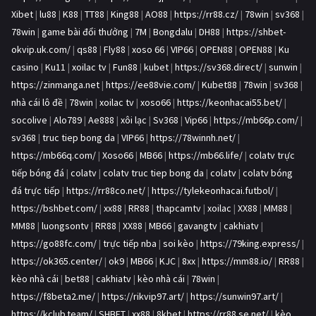
Xibet
|
lu88
|
K88
|
TT88
|
King88
|
AO88
|
https://rr88.cz/
|
78win
|
sv368
|
78win
|
game bài đổi thưởng
|
7M
|
Bongdalu
|
DH88
|
https://shbet-
okvip.uk.com/
|
qs88
|
Fly88
|
xoso 66
|
VIP66
|
OPEN88
|
OPEN88
|
Ku
casino
|
Ku11
|
xoilac tv
|
Fun88
|
kubet
|
https://sv368.direct/
|
sunwin
|
https://zinmanga.net
|
https://ee88vie.com/
|
Kubet88
|
78win
|
sv368
|
nhà cái lô đề
|
78win
|
xoilac tv
|
xoso66
|
https://keonhacai55.bet/
|
socolive
|
Alo789
|
Ae888
|
xôi lạc
|
Sv368
|
Vip66
|
https://mb66p.com/
|
sv368
|
truc tiep bong da
|
VIP66
|
https://78winnh.net/
|
https://mb66q.com/
|
Xoso66
|
MB66
|
https://mb66.life/
|
colatv trực
tiếp bóng đá
|
colatv
|
colatv truc tiep bong da
|
colatv
|
colatv bóng
đá trực tiếp
|
https://rr88co.net/
|
https://tylekeonhacai.futbol/
|
https://bshbet.com/
|
xx88
|
RR88
|
thapcamtv
|
xoilac
|
XX88
|
MM88
|
MM88
|
luongsontv
|
RR88
|
XX88
|
MB66
|
gavangtv
|
cakhiatv
|
https://go88fc.com/
|
trực tiếp nba
|
soi kèo
|
https://79king.express/
|
https://ok365.center/
|
ok9
|
MB66
|
KJC
|
8xx
|
https://mm88.io/
|
RR88
|
kèo nhà cái
|
bet88
|
cakhiatv
|
kèo nhà cái
|
78win
|
https://f8beta2.me/
|
https://rikvip97.art/
|
https://sunwin97.art/
|
https://kclub.team/
|
SHBET
|
xx88
|
8kbet
|
https://rr88.se.net/
|
kèo