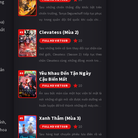
ong
Sau những chiến thắng đầy khốc liệt trên
chiến trường, Tanya Degurechaff tiếp tục phục
vụ trong quân đội Đế quốc khi cuộc chiến
oa)
ngày càng leo thang và mở rộng trên nhiều
mắt
Clevatess (Mùa 2)
mặt trận. Dù sở hữu tài năn ...
#3
10
FULL HD VIETSUB
Sau những biến cố làm thay đổi cục diện của
thế giới, Clevatess (Season 2) tiếp tục theo
chân Clevatess cùng những đồng minh trong
cuộc chiến chống lại các thế lực đang đẩy nhân
hân
Yêu Nhau Đến Tận Ngày
loại đến bờ vực diệ ...
#4
Cậu Biến Mất
10
FULL HD VIETSUB
Ẩn sau bức màn của một học viện bí mật là
nơi những cô gái mồ côi được nuôi dưỡng và
huấn luyện để trở thành những cỗ máy chiến
đấu. Trong thế giới khắc nghiệt ấy, cái chết
Xanh Thẳm (Mùa 3)
được xem là điều hiển nh ...
#5
ính,
10
FULL HD VIETSUB
 hoa
Sau hàng loạt chuyến phiêu lưu điên rồ và