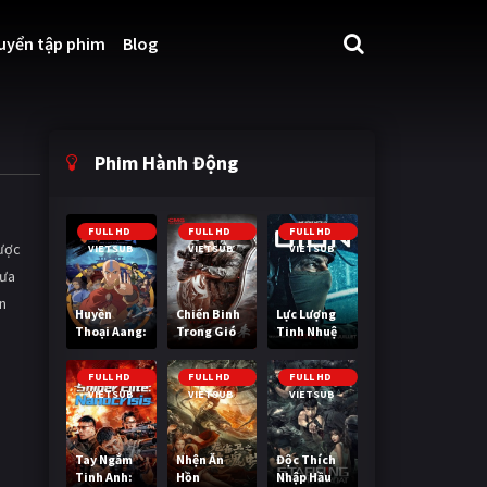
uyển tập phim
Blog
Phim Hành Động
FULL HD
FULL HD
FULL HD
được
VIETSUB
VIETSUB
VIETSUB
đưa
n
Huyền
Chiến Binh
Lực Lượng
Thoại Aang:
Trong Gió
Tinh Nhuệ
Tiết Khí Sư
Cuối Cùng
FULL HD
FULL HD
FULL HD
VIETSUB
VIETSUB
VIETSUB
Tay Ngắm
Nhện Ăn
Độc Thích
Tinh Anh:
Hồn
Nhập Hầu