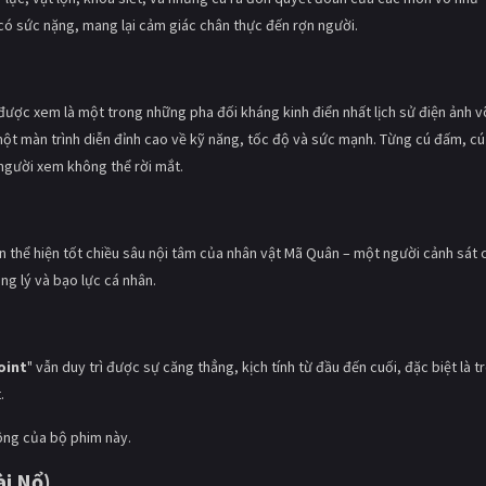
 có sức nặng, mang lại cảm giác chân thực đến rợn người.
được xem là một trong những pha đối kháng kinh điển nhất lịch sử điện ảnh v
 một màn trình diễn đỉnh cao về kỹ năng, tốc độ và sức mạnh. Từng cú đấm, cú
 người xem không thể rời mắt.
 thể hiện tốt chiều sâu nội tâm của nhân vật Mã Quân – một người cảnh sát 
ng lý và bạo lực cá nhân.
oint
" vẫn duy trì được sự căng thẳng, kịch tính từ đầu đến cuối, đặc biệt là t
.
ông của bộ phim này.
i Nổ)