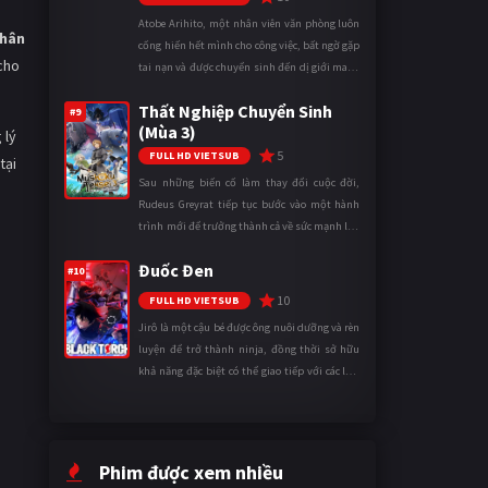
Atobe Arihito, một nhân viên văn phòng luôn
hân
cống hiến hết mình cho công việc, bất ngờ gặp
cho
tai nạn và được chuyển sinh đến dị giới mang
tên Vương quốc Mê Cung. Tại đây, anh trở
Thất Nghiệp Chuyển Sinh
thành một mạo hiểm gi ...
#9
(Mùa 3)
 lý
5
FULL HD VIETSUB
tại
Sau những biến cố làm thay đổi cuộc đời,
Rudeus Greyrat tiếp tục bước vào một hành
trình mới để trưởng thành cả về sức mạnh lẫn
tinh thần. Khi đối mặt với những thử thách
Đuốc Đen
ngày càng khắc nghiệt, anh ...
#10
10
FULL HD VIETSUB
Jirô là một cậu bé được ông nuôi dưỡng và rèn
luyện để trở thành ninja, đồng thời sở hữu
khả năng đặc biệt có thể giao tiếp với các loài
động vật. Bị mọi người xa lánh vì sự khác biệt
của mình, cậu ...
Phim được xem nhiều