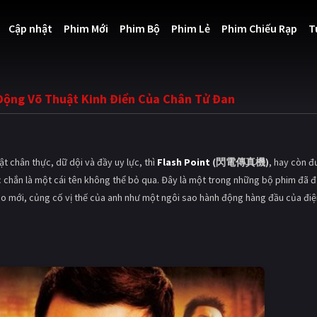
Cập nhật
Phim Mới
Phim Bộ
Phim Lẻ
Phim Chiếu Rạp
T
 Động Võ Thuật Kinh Điển Của Chân Tử Đan
 chân thực, dữ dội và đầy uy lực, thì
Flash Point
(閃電傳真機)
, hay còn 
c chắn là một cái tên không thể bỏ qua. Đây là một trong những bộ phim đã 
o mới, củng cố vị thế của anh như một ngôi sao hành động hàng đầu của điệ