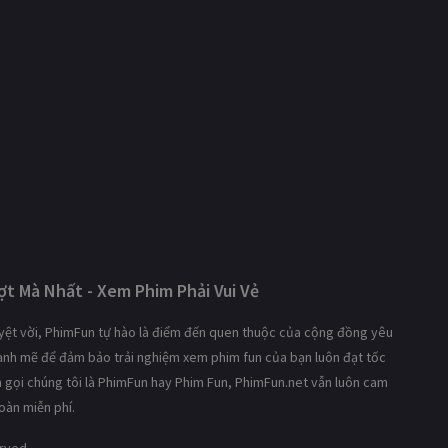
t Mà Nhất - Xem Phim Phải Vui Vẻ
tuyệt vời, PhimFun tự hào là điểm đến quen thuộc của cộng đồng yêu
mạnh mẽ để đảm bảo trải nghiệm xem phim fun của bạn luôn đạt tốc
ạn gọi chúng tôi là PhimFun hay Phim Fun, PhimFun.net vẫn luôn cam
oàn miễn phí.
erved