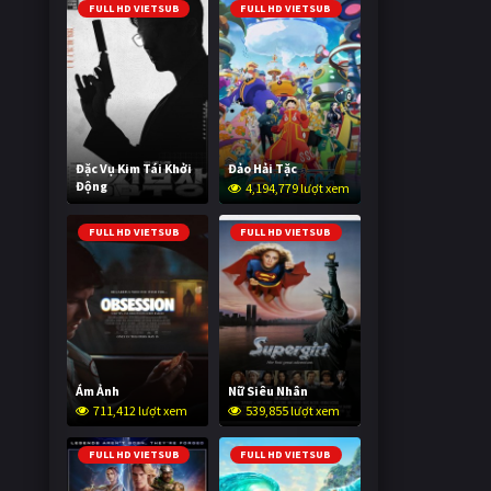
FULL HD VIETSUB
FULL HD VIETSUB
Đặc Vụ Kim Tái Khởi
Đảo Hải Tặc
Động
4,194,779 lượt xem
589,855 lượt xem
FULL HD VIETSUB
FULL HD VIETSUB
Ám Ảnh
Nữ Siêu Nhân
711,412 lượt xem
539,855 lượt xem
FULL HD VIETSUB
FULL HD VIETSUB