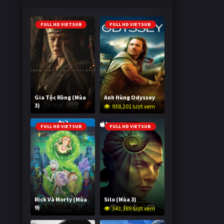
FULL HD VIETSUB
FULL HD VIETSUB
Gia Tộc Rồng (Mùa
Anh Hùng Odyssey
3)
938,201 lượt xem
2,007,591 lượt xem
FULL HD VIETSUB
FULL HD VIETSUB
Rick Và Morty (Mùa
Silo (Mùa 3)
9)
343,389 lượt xem
2,989,618 lượt xem