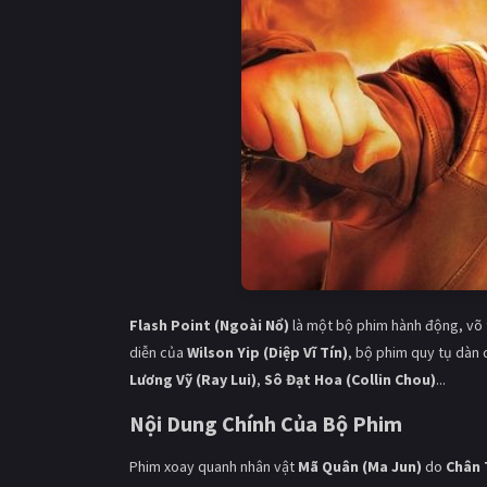
Flash Point (Ngoài Nổ)
là một bộ phim hành động, võ t
diễn của
Wilson Yip (Diệp Vĩ Tín)
, bộ phim quy tụ dàn
Lương Vỹ (Ray Lui)
,
Sô Đạt Hoa (Collin Chou)
...
Nội Dung Chính Của Bộ Phim
Phim xoay quanh nhân vật
Mã Quân (Ma Jun)
do
Chân 