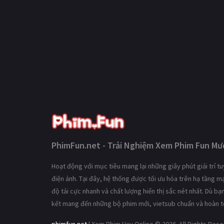
PhimFun.net - Trải Nghiệm Xem Phim Fun Mượ
Hoạt động với mục tiêu mang lại những giây phút giải trí 
điện ảnh. Tại đây, hệ thống được tối ưu hóa trên hạ tầng 
độ tải cực nhanh và chất lượng hiển thị sắc nét nhất. Dù b
kết mang đến những bộ phim mới, vietsub chuẩn và hoàn t
phimfun.net
| Xem Phim Hay Online © 2026. All Rights Res