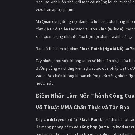
bạo lực. Anh luôn phải đối mặt với những lời chỉ trích vì
việc trấn áp tội phạm.
Mã Quân cùng đồng đội đang nỗ lực triệt phá băng nhóm
cầm đầu. Cổ Thiên Lạc vào vai
Hoa Sinh (Wilson)
, một 
xích quan trọng nhất để đưa bọn tội phạm ra ánh sáng.
Bạn có thể xem bộ phim
Flash Point (Ngoài Nổ)
tại
Ph
Tuy nhiên, mọi việc không suôn sẻ khi thân phận của Hoa
đường cùng và chứng kiến sự bất lực của pháp luật trướ
vào cuộc chiến không khoan nhượng với băng nhóm Ngo, đ
nước mắt.
Điểm Nhấn Làm Nên Thành Công Của 
Võ Thuật MMA Chân Thực và Tàn Bạo
Đây chính là yếu tố đưa "
Flash Point
" trở thành một tá
đã mang phong cách
võ tổng hợp (MMA - Mixed Marti
mỹ truyền thống, phim tập trung vào những đòn đánh uy 