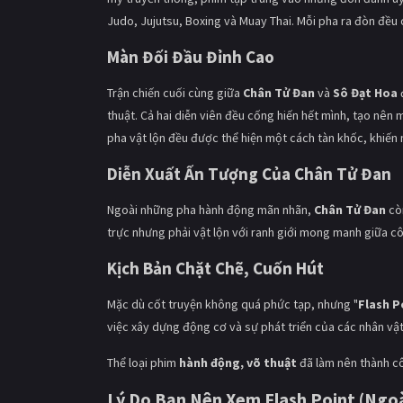
Judo, Jujutsu, Boxing và Muay Thai. Mỗi pha ra đòn đều
Màn Đối Đầu Đỉnh Cao
Trận chiến cuối cùng giữa
Chân Tử Đan
và
Sô Đạt Hoa
thuật. Cả hai diễn viên đều cống hiến hết mình, tạo nên
pha vật lộn đều được thể hiện một cách tàn khốc, khiến
Diễn Xuất Ấn Tượng Của Chân Tử Đan
Ngoài những pha hành động mãn nhãn,
Chân Tử Đan
còn
trực nhưng phải vật lộn với ranh giới mong manh giữa cô
Kịch Bản Chặt Chẽ, Cuốn Hút
Mặc dù cốt truyện không quá phức tạp, nhưng "
Flash P
việc xây dựng động cơ và sự phát triển của các nhân vật
Thể loại phim
hành động, võ thuật
đã làm nên thành c
Lý Do Bạn Nên Xem Flash Point (Ngoà