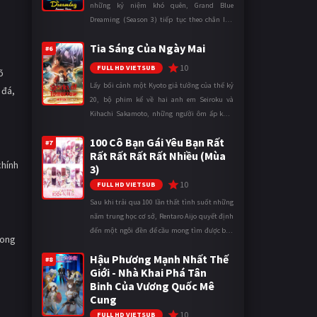
những kỷ niệm khó quên, Grand Blue
Dreaming (Season 3) tiếp tục theo chân Iori
Kitahara cùng các thành viên câu lạc bộ lặn
Tia Sáng Của Ngày Mai
trong những ngày tháng đại học đ ...
#6
10
FULL HD VIETSUB
õ
Lấy bối cảnh một Kyoto giả tưởng của thế kỷ
 đá,
20, bộ phim kể về hai anh em Seiroku và
Kihachi Sakamoto, những người ôm ấp khát
vọng đưa Kỷ nguyên Điện đến với đất nước
100 Cô Bạn Gái Yêu Bạn Rất
thông qua cuốn Danh mục Điện th ...
#7
Rất Rất Rất Rất Nhiều (Mùa
chính
3)
10
FULL HD VIETSUB
Sau khi trải qua 100 lần thất tình suốt những
năm trung học cơ sở, Rentaro Aijo quyết định
đến một ngôi đền để cầu mong tìm được bạn
rong
gái khi bước vào cấp ba. Lời cầu nguyện của
Hậu Phương Mạnh Nhất Thế
cậu được Thần Tình Y ...
#8
Giới - Nhà Khai Phá Tân
Binh Của Vương Quốc Mê
Cung
10
FULL HD VIETSUB