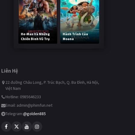
He-Man Và Những
Hành Trình Của
Chiến Binh Vũ Trụ
Moana
232,336 lượt xem
484,783 lượt xem
Liên Hệ
22 đường Châu Long, P. Trúc Bạch, Q. Ba Đình, Hà Nội,
Việt Nam
Hotline: 0985646233
Email:
admin@phimfun.net
Telegram:
@golden885