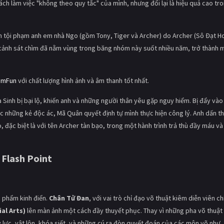
 cách làm việc "không theo quy tắc" của mình, nhưng đổi lại là hiệu quả cao tr
 tội phạm anh em nhà Ngo (gồm Tony, Tiger và Archer) do Archer (Sô Đạt H
cảnh sát chìm đã nằm vùng trong băng nhóm này suốt nhiều năm, trở thành 
imFun
với chất lượng hình ảnh và âm thanh tốt nhất.
 Sinh bị bại lộ, khiến anh và những người thân yêu gặp nguy hiểm. Bị đẩy vào
c những kẻ độc ác, Mã Quân quyết định tự mình thực hiện công lý. Anh dấn t
ặc biệt là với tên Archer tàn bạo, trong một hành trình trả thù đầy máu và
Flash Point
c phẩm kinh điển.
Chân Tử Đan
, với vai trò chỉ đạo võ thuật kiêm diễn viên ch
al Arts)
lên màn ảnh một cách đầy thuyết phục. Thay vì những pha võ thuật
lực, vật lộn, khóa siết, và những cú ra đòn quyết đoán của các môn võ như