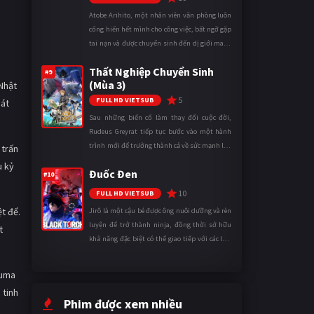
Atobe Arihito, một nhân viên văn phòng luôn
cống hiến hết mình cho công việc, bất ngờ gặp
tai nạn và được chuyển sinh đến dị giới mang
tên Vương quốc Mê Cung. Tại đây, anh trở
Thất Nghiệp Chuyển Sinh
thành một mạo hiểm gi ...
#9
(Mùa 3)
Nhật
5
FULL HD VIETSUB
sát
Sau những biến cố làm thay đổi cuộc đời,
Rudeus Greyrat tiếp tục bước vào một hành
trình mới để trưởng thành cả về sức mạnh lẫn
 trấn
tinh thần. Khi đối mặt với những thử thách
u kỷ
Đuốc Đen
ngày càng khắc nghiệt, anh ...
#10
10
FULL HD VIETSUB
t để.
Jirô là một cậu bé được ông nuôi dưỡng và rèn
luyện để trở thành ninja, đồng thời sở hữu
t
khả năng đặc biệt có thể giao tiếp với các loài
động vật. Bị mọi người xa lánh vì sự khác biệt
của mình, cậu ...
Kuma
 tinh
Phim được xem nhiều