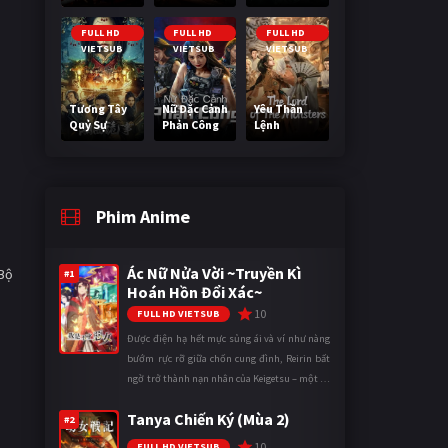
Nguy Cơ
Nano
FULL HD
FULL HD
FULL HD
VIETSUB
VIETSUB
VIETSUB
Tương Tây
Nữ Đặc Cảnh
Yêu Thần
Quỷ Sự
Phản Công
Lệnh
Phim Anime
Ác Nữ Nửa Vời ~Truyền Kì
 Bộ
#1
Hoán Hồn Đổi Xác~
10
FULL HD VIETSUB
Được điện hạ hết mực sủng ái và ví như nàng
bướm rực rỡ giữa chốn cung đình, Reirin bất
ngờ trở thành nạn nhân của Keigetsu – một kẻ
sống ký sinh trong triều đình đã sử dụng ma
Tanya Chiến Ký (Mùa 2)
thuật để hoán đổi th ...
#2
10
FULL HD VIETSUB