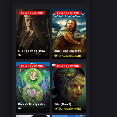
FULL HD VIETSUB
FULL HD VIETSUB
Gia Tộc Rồng (Mùa
Anh Hùng Odyssey
3)
947,183 lượt xem
2,015,819 lượt xem
FULL HD VIETSUB
FULL HD VIETSUB
Rick Và Morty (Mùa
Silo (Mùa 3)
9)
352,545 lượt xem
2,993,318 lượt xem