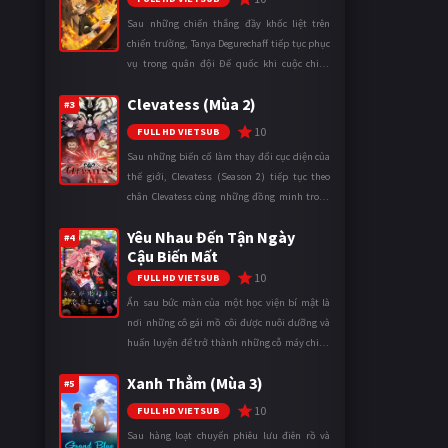
Sau những chiến thắng đầy khốc liệt trên
chiến trường, Tanya Degurechaff tiếp tục phục
vụ trong quân đội Đế quốc khi cuộc chiến
ngày càng leo thang và mở rộng trên nhiều
Clevatess (Mùa 2)
mặt trận. Dù sở hữu tài năn ...
#3
10
FULL HD VIETSUB
Sau những biến cố làm thay đổi cục diện của
thế giới, Clevatess (Season 2) tiếp tục theo
chân Clevatess cùng những đồng minh trong
cuộc chiến chống lại các thế lực đang đẩy nhân
Yêu Nhau Đến Tận Ngày
loại đến bờ vực diệ ...
#4
Cậu Biến Mất
10
FULL HD VIETSUB
Ẩn sau bức màn của một học viện bí mật là
nơi những cô gái mồ côi được nuôi dưỡng và
huấn luyện để trở thành những cỗ máy chiến
đấu. Trong thế giới khắc nghiệt ấy, cái chết
Xanh Thẳm (Mùa 3)
được xem là điều hiển nh ...
#5
10
FULL HD VIETSUB
Sau hàng loạt chuyến phiêu lưu điên rồ và