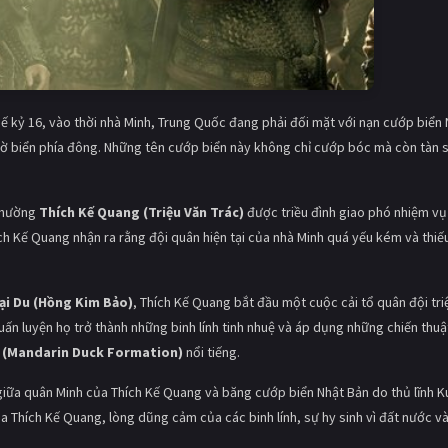
ế kỷ 16, vào thời nhà Minh, Trung Quốc đang phải đối mặt với nạn cướp biển 
bờ biển phía đông. Những tên cướp biển này không chỉ cướp bóc mà còn tàn 
 thường
Thích Kế Quang (Triệu Văn Trác)
được triều đình giao phó nhiệm vụ
ích Kế Quang nhận ra rằng đội quân hiện tại của nhà Minh quá yếu kém và thiế
ại Du (Hồng Kim Bảo)
, Thích Kế Quang bắt đầu một cuộc cải tổ quân đội triệ
n luyện họ trở thành những binh lính tinh nhuệ và áp dụng những chiến thuậ
 (Mandarin Duck Formation)
nổi tiếng.
iữa quân Minh của Thích Kế Quang và băng cướp biển Nhật Bản do thủ lĩnh 
a Thích Kế Quang, lòng dũng cảm của các binh lính, sự hy sinh vì đất nước và