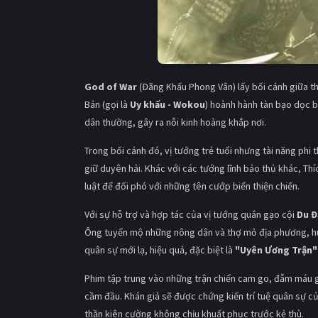
God of War
(Đãng Khấu Phong Vân) lấy bối cảnh giữa th
Bản (gọi là
Uy khấu - Wokou
) hoành hành tàn bạo dọc 
dân thường, gây ra nỗi kinh hoàng khắp nơi.
Trong bối cảnh đó, vị tướng trẻ tuổi nhưng tài năng phi
giữ duyên hải. Khác với các tướng lĩnh bảo thủ khác, Th
luật để đối phó với những tên cướp biển thiện chiến.
Với sự hỗ trợ và hợp tác của vị tướng quân gạo cội
Du Đ
Ông tuyển mộ những nông dân và thợ mỏ địa phương, huấ
quân sự mới lạ, hiệu quả, đặc biệt là
"Uyên Ương Trận"
Phim tập trung vào những trận chiến cam go, đẫm máu g
cầm đầu. Khán giả sẽ được chứng kiến trí tuệ quân sự củ
thần kiên cường không chịu khuất phục trước kẻ thù.