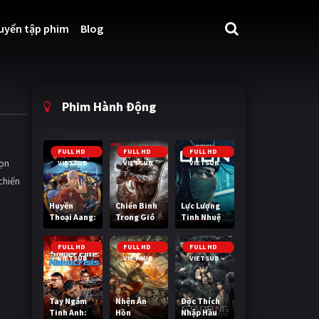
uyển tập phim
Blog
Phim Hành Động
FULL HD
FULL HD
FULL HD
họn
VIETSUB
VIETSUB
VIETSUB
chiến
Huyền
Chiến Binh
Lực Lượng
Thoại Aang:
Trong Gió
Tinh Nhuệ
Tiết Khí Sư
Cuối Cùng
FULL HD
FULL HD
FULL HD
VIETSUB
VIETSUB
VIETSUB
Tay Ngắm
Nhện Ăn
Độc Thích
Tinh Anh:
Hồn
Nhập Hầu