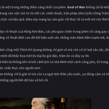
 là một trong những điểm sáng nhất của phim.
God of War
không chỉ là nh
ung vào việc mô tả chi tiết các chiến thuật, trận pháp (như Uyên Ương Trận)
 chức và hiệu quả. Điều này mang lại cảm giác rất thực tế và mới mẻ cho thể l
đạo võ thuật của Hồng Kim Bảo, các pha giao chiến trong phim vô cùng gay 
ỹ năng võ thuật đỉnh cao đã thể hiện xuất sắc những màn đánh đấm mạnh mẽ, d
hành công một Thích Kế Quang không chỉ giỏi võ mà còn có trí tuệ sâu sắc, lã
 mình đã khắc họa một Du Đại Du già dặn, trầm ổn và đầy uy tín.
i hiện lại không khí và bối cảnh lịch sử nhà Minh một cách công phu, từ trang
giác chân thực cho người xem.
m không chỉ là giải trí mà còn ca ngợi tinh thần yêu nước, sự dũng cảm và trí
những người lính để bảo vệ bờ cõi.