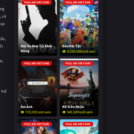
FULL HD VIETSUB
FULL HD VIETSUB
ững
, và
oại
cấn,
ứt
Đặc Vụ Kim Tái Khởi
Đảo Hải Tặc
Động
4,200,508 lượt xem
592,819 lượt xem
nh
FULL HD VIETSUB
FULL HD VIETSUB
 tuệ
Ám Ảnh
Nữ Siêu Nhân
715,293 lượt xem
543,639 lượt xem
FULL HD VIETSUB
FULL HD VIETSUB