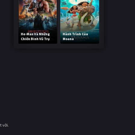
He-Man Và Những
Hành Trình Của
Chiến Binh Vũ Trụ
Moana
235,570 lượt xem
487,079 lượt xem
i
 vời.