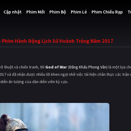
Cập nhật
Phim Mới
Phim Bộ
Phim Lẻ
Phim Chiếu Rạp
T
ộ Phim Hành Động Lịch Sử Hoành Tráng Năm 2017
õ thuật và chiến tranh, thì
God of War
(
Đãng Khấu Phong Vân
) là một lựa c
17 và đã nhận được nhiều lời khen ngợi nhờ việc tái hiện chân thực các trận 
 diễn ấn tượng của dàn diễn viên kỳ cựu.