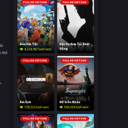
FULL HD VIETSUB
FULL HD VIETSUB
Đảo Hải Tặc
Đặc Vụ Kim Tái Khởi
là
Động
4,218,967 lượt xem
i thế
604,943 lượt xem
FULL HD VIETSUB
FULL HD VIETSUB
A.
Ám Ảnh
Nữ Siêu Nhân
728,325 lượt xem
556,019 lượt xem
FULL HD VIETSUB
FULL HD VIETSUB