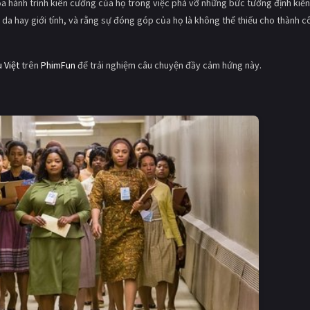
a hành trình kiên cường của họ trong việc phá vỡ những bức tường định kiến
da hay giới tính, và rằng sự đóng góp của họ là không thể thiếu cho thành c
 Việt
trên
PhimFun
để trải nghiệm câu chuyện đầy cảm hứng này.