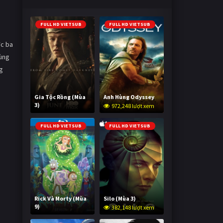
FULL HD VIETSUB
FULL HD VIETSUB
ợc ba
hùng
g
Gia Tộc Rồng (Mùa
Anh Hùng Odyssey
3)
972,248 lượt xem
2,038,860 lượt xem
FULL HD VIETSUB
FULL HD VIETSUB
Rick Và Morty (Mùa
Silo (Mùa 3)
9)
382,148 lượt xem
3,006,003 lượt xem