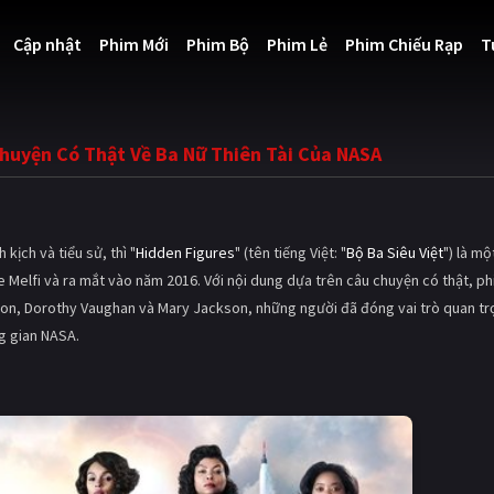
Cập nhật
Phim Mới
Phim Bộ
Phim Lẻ
Phim Chiếu Rạp
T
 Chuyện Có Thật Về Ba Nữ Thiên Tài Của NASA
ịch và tiểu sử, thì "
Hidden Figures
" (tên tiếng Việt: "
Bộ Ba Siêu Việt
") là mộ
 Melfi và ra mắt vào năm 2016. Với nội dung dựa trên câu chuyện có thật, p
nson, Dorothy Vaughan và Mary Jackson, những người đã đóng vai trò quan t
g gian NASA.