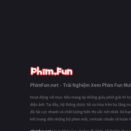
PhimFun.net - Trải Nghiệm Xem Phim Fun Mượ
Hoạt động với mục tiêu mang lại những giây phút giải trí 
điện ảnh. Tại đây, hệ thống được tối ưu hóa trên hạ tầng 
độ tải cực nhanh và chất lượng hiển thị sắc nét nhất. Dù b
kết mang đến những bộ phim mới, vietsub chuẩn và hoàn t
phimfun.net
| Xem Phim Hay Online © 2026. All Rights Res