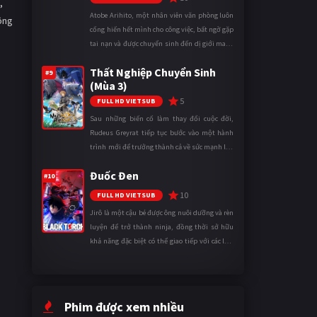
,
Atobe Arihito, một nhân viên văn phòng luôn
ông
cống hiến hết mình cho công việc, bất ngờ gặp
tai nạn và được chuyển sinh đến dị giới mang
tên Vương quốc Mê Cung. Tại đây, anh trở
Thất Nghiệp Chuyển Sinh
thành một mạo hiểm gi ...
#9
(Mùa 3)
5
FULL HD VIETSUB
Sau những biến cố làm thay đổi cuộc đời,
Rudeus Greyrat tiếp tục bước vào một hành
trình mới để trưởng thành cả về sức mạnh lẫn
tinh thần. Khi đối mặt với những thử thách
Đuốc Đen
ngày càng khắc nghiệt, anh ...
#10
10
FULL HD VIETSUB
Jirô là một cậu bé được ông nuôi dưỡng và rèn
luyện để trở thành ninja, đồng thời sở hữu
khả năng đặc biệt có thể giao tiếp với các loài
động vật. Bị mọi người xa lánh vì sự khác biệt
của mình, cậu ...
Phim được xem nhiều