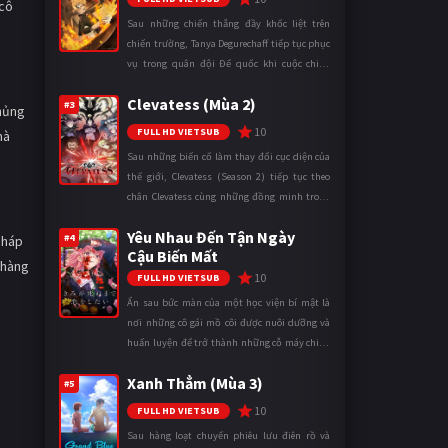
 cô
Sau những chiến thắng đầy khốc liệt trên
chiến trường, Tanya Degurechaff tiếp tục phục
vụ trong quân đội Đế quốc khi cuộc chiến
ngày càng leo thang và mở rộng trên nhiều
Clevatess (Mùa 2)
mặt trận. Dù sở hữu tài năn ...
#3
chủng
10
FULL HD VIETSUB
mà
Sau những biến cố làm thay đổi cục diện của
thế giới, Clevatess (Season 2) tiếp tục theo
chân Clevatess cùng những đồng minh trong
cuộc chiến chống lại các thế lực đang đẩy nhân
Yêu Nhau Đến Tận Ngày
loại đến bờ vực diệ ...
#4
pháp
Cậu Biến Mất
 hàng
10
FULL HD VIETSUB
Ẩn sau bức màn của một học viện bí mật là
nơi những cô gái mồ côi được nuôi dưỡng và
huấn luyện để trở thành những cỗ máy chiến
đấu. Trong thế giới khắc nghiệt ấy, cái chết
Xanh Thẳm (Mùa 3)
được xem là điều hiển nh ...
#5
10
FULL HD VIETSUB
Sau hàng loạt chuyến phiêu lưu điên rồ và