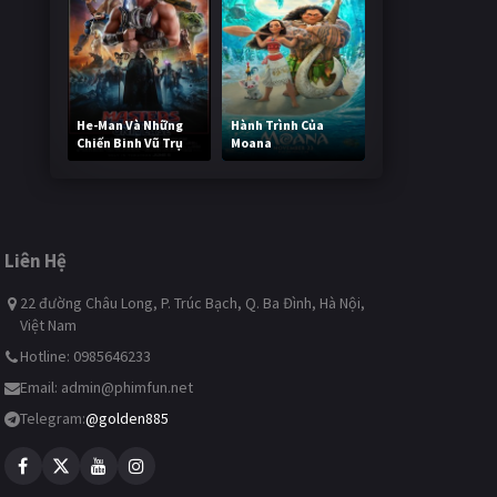
He-Man Và Những
Hành Trình Của
Chiến Binh Vũ Trụ
Moana
246,727 lượt xem
497,457 lượt xem
Liên Hệ
22 đường Châu Long, P. Trúc Bạch, Q. Ba Đình, Hà Nội,
Việt Nam
Hotline: 0985646233
Email:
admin@phimfun.net
Telegram:
@golden885