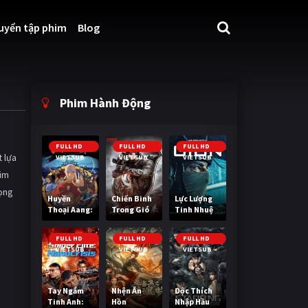
uyển tập phim
Blog
Phim Hành Động
FULL HD
FULL HD
FULL HD
t lựa
VIETSUB
VIETSUB
VIETSUB
him
rọng
Huyền
Chiến Binh
Lực Lượng
Thoại Aang:
Trong Gió
Tinh Nhuệ
Tiết Khí Sư
Cuối Cùng
FULL HD
FULL HD
FULL HD
VIETSUB
VIETSUB
VIETSUB
Tay Ngắm
Nhện Ăn
Độc Thích
Tinh Anh:
Hồn
Nhập Hầu