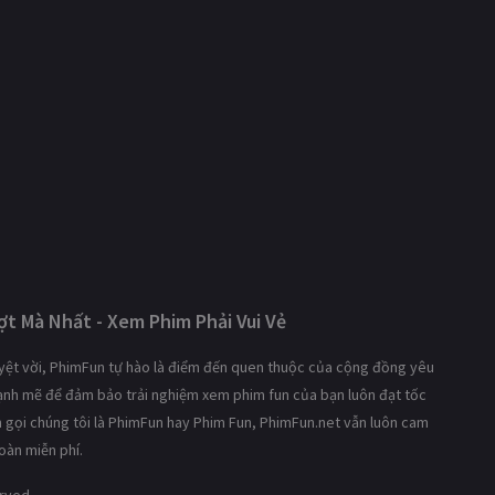
t Mà Nhất - Xem Phim Phải Vui Vẻ
tuyệt vời, PhimFun tự hào là điểm đến quen thuộc của cộng đồng yêu
mạnh mẽ để đảm bảo trải nghiệm xem phim fun của bạn luôn đạt tốc
ạn gọi chúng tôi là PhimFun hay Phim Fun, PhimFun.net vẫn luôn cam
oàn miễn phí.
erved