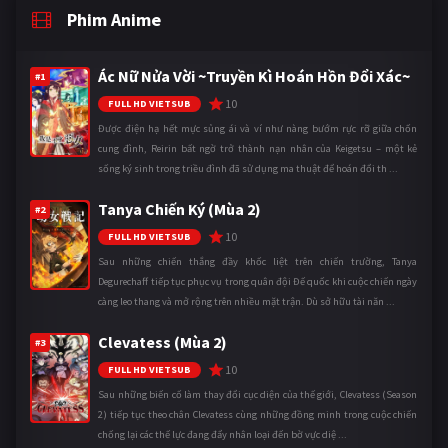
Phim Anime
Ác Nữ Nửa Vời ~Truyền Kì Hoán Hồn Đổi Xác~
#1
10
FULL HD VIETSUB
Được điện hạ hết mực sủng ái và ví như nàng bướm rực rỡ giữa chốn
cung đình, Reirin bất ngờ trở thành nạn nhân của Keigetsu – một kẻ
sống ký sinh trong triều đình đã sử dụng ma thuật để hoán đổi th ...
Tanya Chiến Ký (Mùa 2)
#2
10
FULL HD VIETSUB
Sau những chiến thắng đầy khốc liệt trên chiến trường, Tanya
Degurechaff tiếp tục phục vụ trong quân đội Đế quốc khi cuộc chiến ngày
càng leo thang và mở rộng trên nhiều mặt trận. Dù sở hữu tài năn ...
Clevatess (Mùa 2)
#3
10
FULL HD VIETSUB
Sau những biến cố làm thay đổi cục diện của thế giới, Clevatess (Season
2) tiếp tục theo chân Clevatess cùng những đồng minh trong cuộc chiến
chống lại các thế lực đang đẩy nhân loại đến bờ vực diệ ...