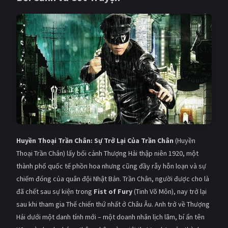
Giật gân
Gia đình
Bí ẩn
Lịch sử
Viễn Tây
Tiểu sử
GameShow
DramaTV
QUỐC GIA
Âu - Mỹ
Trung Quốc - Hồng Kông
Huyền Thoại Trần Chân: Sự Trở Lại Của Trần Chân
(Huyền
Hàn Quốc
Nhật Bản
Thoại Trần Chân) lấy bối cảnh Thượng Hải thập niên 1920, một
thành phố quốc tế phồn hoa nhưng cũng đầy rẫy hỗn loạn và sự
Ấn Độ
Việt Nam
chiếm đóng của quân đội Nhật Bản. Trần Chân, người được cho là
Tổng hợp
đã chết sau sự kiện trong
Fist of Fury
(Tinh Võ Môn), nay trở lại
sau khi tham gia Thế chiến thứ nhất ở Châu Âu. Anh trở về Thượng
CẬP NHẬT
Hải dưới một danh tính mới – một doanh nhân lịch lãm, bí ẩn tên