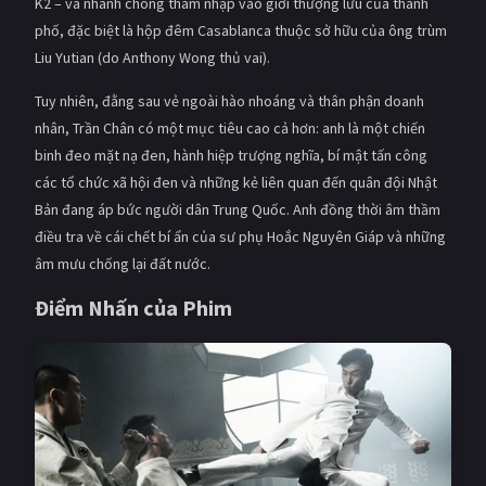
K2 – và nhanh chóng thâm nhập vào giới thượng lưu của thành
PHIM MỚI
phố, đặc biệt là hộp đêm Casablanca thuộc sở hữu của ông trùm
Liu Yutian (do Anthony Wong thủ vai).
PHIM BỘ
Tuy nhiên, đằng sau vẻ ngoài hào nhoáng và thân phận doanh
PHIM LẺ
nhân, Trần Chân có một mục tiêu cao cả hơn: anh là một chiến
PHIM CHIẾU RẠP
binh đeo mặt nạ đen, hành hiệp trượng nghĩa, bí mật tấn công
các tổ chức xã hội đen và những kẻ liên quan đến quân đội Nhật
TUYỂN TẬP PHIM
Bản đang áp bức người dân Trung Quốc. Anh đồng thời âm thầm
điều tra về cái chết bí ẩn của sư phụ Hoắc Nguyên Giáp và những
BLOG
âm mưu chống lại đất nước.
Điểm Nhấn của Phim