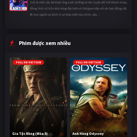
Jirô là một cậu bé được ông nuôi dưỡng và rèn luyện để trở thành ninja,
đồng thời sở hữu khả năng đặc biệt có thể giao tiếp với các loài động vật.
Bị mọi người xa lánh vì sự khác biệt của mình, cậu ...
Phim được xem nhiều
FULL HD VIETSUB
FULL HD VIETSUB
Gia Tộc Rồng (Mùa 3)
Anh Hùng Odyssey