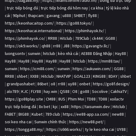
https://daga88.my/
|
https://xhamsterlive.radio.fm/
|
bóng đá trực tiếp
|
trực tiếp bóng đá
|
trực tiếp bóng đá hôm nay
|
ca khia
|
tỷ lệ kèo nhà
cái
|
90phut
|
thapcam
|
gavang
|
u888
|
SHBET
|
fly88
|
https://keonhacaitop.com/
|
https://go88.tokyo/
|
https://keonhacai.international/
|
https://phimhayok.tv/
|
https://phimhayok.co/
|
RR88
|
Hitclub
|
789Club
|
ck444
|
GG88
|
https://ok9.works/
|
qh88
|
rr88
|
J88
|
https://gavangtv.llc/
|
luongsontv
|
sunwin
|
hitclub
|
kèo nhà cái
|
AE888 Đăng Nhập
|
Hay88
|
Hay88
|
Hay88
|
Hay88
|
Hay88
|
Hay88
|
hitclub
|
https://mm88.tax/
|
sunwin
|
https://icm88.com/
|
sunwin
|
https://aukuwin.com/
|
GG88
|
RR88
|
shbet
|
XX88
|
Hitclub
|
NHATVIP
|
GOAL123
|
KING88
|
8DAY
|
shbet
|
grandpashabet
|
86bet
|
o8
|
rr88
|
uy88
|
onbet
|
https://go8f.design/
|
alo789
|
KJC
|
FLY88
|
hay.win
|
QS88
|
O8
|
go88
|
Socolive
|
CakhiaTV
|
https://go88play.site
|
CM88
|
8US
|
Phim Moi
|
TD88
|
TD88
|
xoilactv
trực tiếp bóng đá
|
8x bet
|
kjc
|
xx88
|
https://taisunwin.dev
|
Hitclub
|
FABET
|
BIG88
|
Kubet
|
789 club
|
https://ee88-app.sa.com/
|
new88
|
soi keo nha cai
|
Sunwin chính thức
|
https://new88.pet/
|
https://tongga88.my/
|
https://s666.works/
|
ty le keo nha cai
|
UY88
|