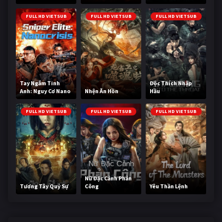
Cùng
FULL HD VIETSUB
FULL HD VIETSUB
FULL HD VIETSUB
Tay Ngắm Tinh
Độc Thích Nhập
Anh: Nguy Cơ Nano
Nhện Ăn Hồn
Hầu
FULL HD VIETSUB
FULL HD VIETSUB
FULL HD VIETSUB
Nữ Đặc Cảnh Phản
Tương Tây Quỷ Sự
Công
Yêu Thần Lệnh