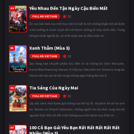
Yêu Nhau Đến Tận Ngày Cậu Biến Mất
#4
10
FULL HD VIETSUB
Ẩn sau bức màn của một học viện bí mật là nơi những cô gái mồ côi được
nuôi dưỡng và huấn luyện để trở thành những cỗ máy chiến đấu. Trong
thế giới khắc nghiệt ấy, cái chết được xem là điều hiển nh ...
Xanh Thẳm (Mùa 3)
#5
10
FULL HD VIETSUB
Sau hàng loạt chuyến phiêu lưu điên rồ và những kỷ niệm khó quên,
Grand Blue Dreaming (Season 3) tiếp tục theo chân Iori Kitahara cùng các
thành viên câu lạc bộ lặn trong những ngày tháng đại học đ ...
Tia Sáng Của Ngày Mai
#6
10
FULL HD VIETSUB
Lấy bối cảnh một Kyoto giả tưởng của thế kỷ 20, bộ phim kể về hai anh
em Seiroku và Kihachi Sakamoto, những người ôm ấp khát vọng đưa Kỷ
nguyên Điện đến với đất nước thông qua cuốn Danh mục Điện th ...
100 Cô Bạn Gái Yêu Bạn Rất Rất Rất Rất Rất
#7
Nhiều (Mùa 3)