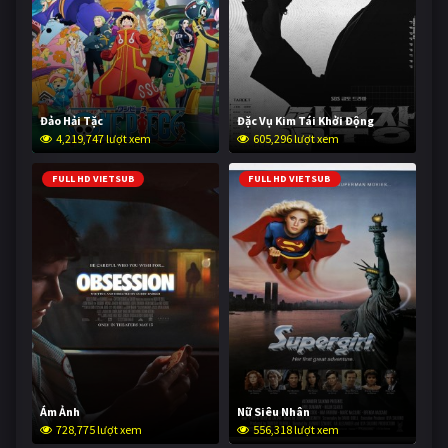
Đảo Hải Tặc
Đặc Vụ Kim Tái Khởi Động
4,219,747 lượt xem
605,296 lượt xem
FULL HD VIETSUB
FULL HD VIETSUB
Ám Ảnh
Nữ Siêu Nhân
728,775 lượt xem
556,318 lượt xem