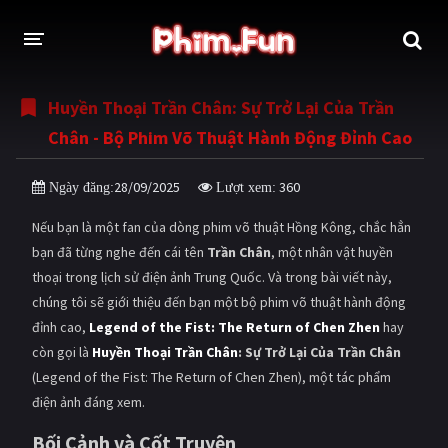
Huyền Thoại Trần Chân: Sự Trở Lại Của Trần
THỂ LOẠI
Chân - Bộ Phim Võ Thuật Hành Động Đỉnh Cao
Thần thoại - Cổ trang
Hành động
28/09/2025
360
Ngày đăng:
Lượt xem:
Tâm lý
Chiến tranh
Nếu bạn là một fan của dòng phim võ thuật Hồng Kông, chắc hẳn
Võ thuật - Kiếm hiệp
Nhạc kịch
bạn đã từng nghe đến cái tên
Trần Chân
, một nhân vật huyền
thoại trong lịch sử điện ảnh Trung Quốc. Và trong bài viết này,
Kinh dị
Tội phạm - Hình sự
chúng tôi sẽ giới thiệu đến bạn một bộ phim võ thuật hành động
Phiêu lưu
Hài hước
đỉnh cao,
Legend of the Fist: The Return of Chen Zhen
hay
còn gọi là
Huyền Thoại Trần Chân
: Sự Trở Lại Của Trần Chân
Viễn tưởng
Khoa học - Tài liệu
(Legend of the Fist: The Return of Chen Zhen), một tác phẩm
Hoạt hình
Thể thao
điện ảnh đáng xem.
Bối Cảnh và Cốt Truyện
Tình cảm - Lãng mạn
Kỳ ảo