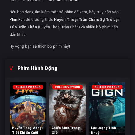
Nếu bạn đang tìm kiếm một bộ phim để xem, hãy truy cập vào
PhimFun
để thưởng thức
Huyền Thoại Trần Chân: Sự Trở Lại
Của Trần Chân
(Huyền Thoại Trần Chân) và nhiều bộ phim hấp
dẫn khác.
Hy vọng bạn sẽ thích bộ phim này!
Phim Hành Động
FULL HD VIETSUB
FULL HD VIETSUB
FULL HD VIETSUB
Huyền Thoại Aang:
Chiến Binh Trong
Lực Lượng Tinh
Tiết Khí Sư Cuối
Gió
Nhuệ