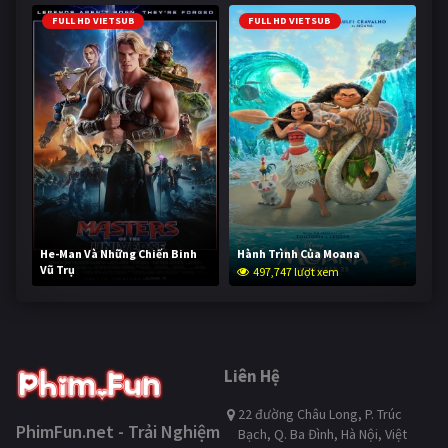
FULL HD VIETSUB
FULL HD VIETSUB
He-Man Và Những Chiến Binh
Hành Trình Của Moana
Vũ Trụ
497,747 lượt xem
247,124 lượt xem
Liên Hệ
22 đường Châu Long, P. Trúc
PhimFun.net - Trải Nghiệm
Bạch, Q. Ba Đình, Hà Nội, Việt