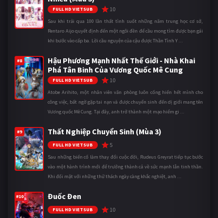
10
FULL HD VIETSUB
Sau khi trải qua 100 lần thất tình suốt những năm trung học cơ sở,
Rentaro Aijo quyết định đến một ngôi đền để cầu mong tìm được bạn gái
khi bước vào cấp ba. Lời cầu nguyện của cậu được Thần Tình Y ...
Hậu Phương Mạnh Nhất Thế Giới - Nhà Khai
#8
Phá Tân Binh Của Vương Quốc Mê Cung
10
FULL HD VIETSUB
Atobe Arihito, một nhân viên văn phòng luôn cống hiến hết mình cho
công việc, bất ngờ gặp tai nạn và được chuyển sinh đến dị giới mang tên
Vương quốc Mê Cung. Tại đây, anh trở thành một mạo hiểm gi ...
Thất Nghiệp Chuyển Sinh (Mùa 3)
#9
5
FULL HD VIETSUB
Sau những biến cố làm thay đổi cuộc đời, Rudeus Greyrat tiếp tục bước
vào một hành trình mới để trưởng thành cả về sức mạnh lẫn tinh thần.
Khi đối mặt với những thử thách ngày càng khắc nghiệt, anh ...
Đuốc Đen
#10
10
FULL HD VIETSUB