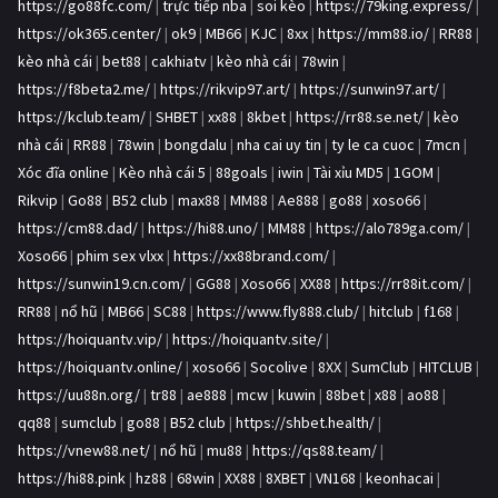
https://go88fc.com/
|
trực tiếp nba
|
soi kèo
|
https://79king.express/
|
https://ok365.center/
|
ok9
|
MB66
|
KJC
|
8xx
|
https://mm88.io/
|
RR88
|
kèo nhà cái
|
bet88
|
cakhiatv
|
kèo nhà cái
|
78win
|
https://f8beta2.me/
|
https://rikvip97.art/
|
https://sunwin97.art/
|
https://kclub.team/
|
SHBET
|
xx88
|
8kbet
|
https://rr88.se.net/
|
kèo
nhà cái
|
RR88
|
78win
|
bongdalu
|
nha cai uy tin
|
ty le ca cuoc
|
7mcn
|
Xóc đĩa online
|
Kèo nhà cái 5
|
88goals
|
iwin
|
Tài xỉu MD5
|
1GOM
|
Rikvip
|
Go88
|
B52 club
|
max88
|
MM88
|
Ae888
|
go88
|
xoso66
|
https://cm88.dad/
|
https://hi88.uno/
|
MM88
|
https://alo789ga.com/
|
Xoso66
|
phim sex vlxx
|
https://xx88brand.com/
|
https://sunwin19.cn.com/
|
GG88
|
Xoso66
|
XX88
|
https://rr88it.com/
|
RR88
|
nổ hũ
|
MB66
|
SC88
|
https://www.fly888.club/
|
hitclub
|
f168
|
https://hoiquantv.vip/
|
https://hoiquantv.site/
|
https://hoiquantv.online/
|
xoso66
|
Socolive
|
8XX
|
SumClub
|
HITCLUB
|
https://uu88n.org/
|
tr88
|
ae888
|
mcw
|
kuwin
|
88bet
|
x88
|
ao88
|
qq88
|
sumclub
|
go88
|
B52 club
|
https://shbet.health/
|
https://vnew88.net/
|
nổ hũ
|
mu88
|
https://qs88.team/
|
https://hi88.pink
|
hz88
|
68win
|
XX88
|
8XBET
|
VN168
|
keonhacai
|