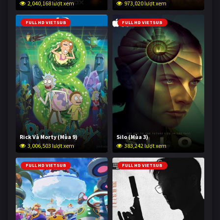
2,040,168 lượt xem
973,020 lượt xem
FULL HD VIETSUB
FULL HD VIETSUB
Rick Và Morty (Mùa 9)
Silo (Mùa 3)
3,006,503 lượt xem
383,242 lượt xem
FULL HD VIETSUB
FULL HD VIETSUB