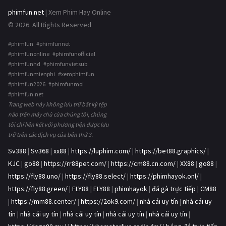
phimfun.net
| Xem Phim Hay Online
© 2026. All Rights Reserved
#phimfun #phimfunnet
#phimfunonline #phimfunofficial
#phimfunhd #phimfunvietsub
#phimfunmienphi #xemphimfun
#phimfun2026 #phimfunmoi
#phimfun.net
Trang web này không lưu trữ bất kỳ tệp
nào trên máy chủ của chúng tôi, chúng
tôi chỉ liên kết với phương tiện được lưu
trữ trên các dịch vụ của bên thứ 3.
Sv388
|
Sv368
|
xx88
|
https://luphim.com/
|
https://bet88.graphics/
|
KJC
|
go88
|
https://rr88pet.com/
|
https://cm88.cn.com/
|
XX88
|
go88
|
https://fly88.uno/
|
https://fly88.select/
|
https://phimhayok.onl/
|
https://fly88.green/
|
FLY88
|
FLY88
|
phimhayok
|
đá gà trực tiếp
|
CM88
|
https://mm88.center/
|
https://2ok9.com/
|
nhà cái uy tín
|
nhà cái uy
tín
|
nhà cái uy tín
|
nhà cái uy tín
|
nhà cái uy tín
|
nhà cái uy tín
|