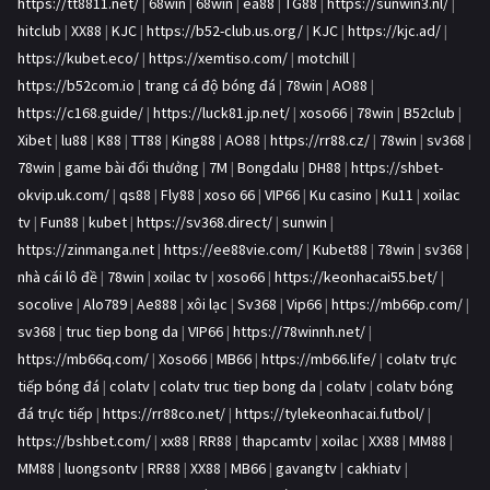
https://tt8811.net/
|
68win
|
68win
|
ea88
|
TG88
|
https://sunwin3.nl/
|
hitclub
|
XX88
|
KJC
|
https://b52-club.us.org/
|
KJC
|
https://kjc.ad/
|
https://kubet.eco/
|
https://xemtiso.com/
|
motchill
|
https://b52com.io
|
trang cá độ bóng đá
|
78win
|
AO88
|
https://c168.guide/
|
https://luck81.jp.net/
|
xoso66
|
78win
|
B52club
|
Xibet
|
lu88
|
K88
|
TT88
|
King88
|
AO88
|
https://rr88.cz/
|
78win
|
sv368
|
78win
|
game bài đổi thưởng
|
7M
|
Bongdalu
|
DH88
|
https://shbet-
okvip.uk.com/
|
qs88
|
Fly88
|
xoso 66
|
VIP66
|
Ku casino
|
Ku11
|
xoilac
tv
|
Fun88
|
kubet
|
https://sv368.direct/
|
sunwin
|
https://zinmanga.net
|
https://ee88vie.com/
|
Kubet88
|
78win
|
sv368
|
nhà cái lô đề
|
78win
|
xoilac tv
|
xoso66
|
https://keonhacai55.bet/
|
socolive
|
Alo789
|
Ae888
|
xôi lạc
|
Sv368
|
Vip66
|
https://mb66p.com/
|
sv368
|
truc tiep bong da
|
VIP66
|
https://78winnh.net/
|
https://mb66q.com/
|
Xoso66
|
MB66
|
https://mb66.life/
|
colatv trực
tiếp bóng đá
|
colatv
|
colatv truc tiep bong da
|
colatv
|
colatv bóng
đá trực tiếp
|
https://rr88co.net/
|
https://tylekeonhacai.futbol/
|
https://bshbet.com/
|
xx88
|
RR88
|
thapcamtv
|
xoilac
|
XX88
|
MM88
|
MM88
|
luongsontv
|
RR88
|
XX88
|
MB66
|
gavangtv
|
cakhiatv
|