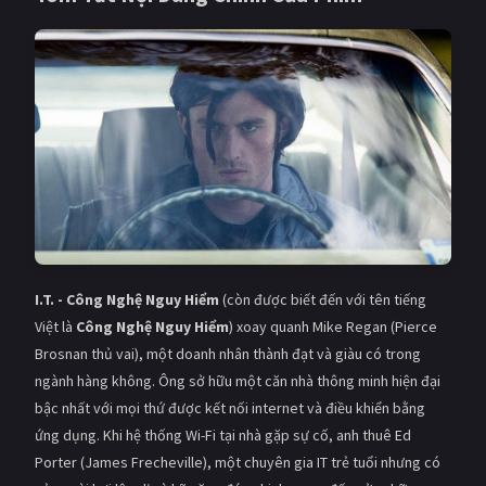
Giật gân
Gia đình
Bí ẩn
Lịch sử
Viễn Tây
Tiểu sử
GameShow
DramaTV
QUỐC GIA
Âu - Mỹ
Trung Quốc - Hồng Kông
I.T. - Công Nghệ Nguy Hiểm
(còn được biết đến với tên tiếng
Hàn Quốc
Nhật Bản
Việt là
Công Nghệ Nguy Hiểm
) xoay quanh Mike Regan (Pierce
Brosnan thủ vai), một doanh nhân thành đạt và giàu có trong
Ấn Độ
Việt Nam
ngành hàng không. Ông sở hữu một căn nhà thông minh hiện đại
Tổng hợp
bậc nhất với mọi thứ được kết nối internet và điều khiển bằng
ứng dụng. Khi hệ thống Wi-Fi tại nhà gặp sự cố, anh thuê Ed
CẬP NHẬT
Porter (James Frecheville), một chuyên gia IT trẻ tuổi nhưng có