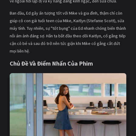
vẻ ngoài hơi lập dị và kỹ năng đáng kinh ngạc, đến sửa chữa.
PHIM MỚI
Ban đầu, Ed gây ấn tượng tốt với Mike và gia đình, thậm chí còn
PHIM BỘ
giúp cô con gái tuổi teen của Mike, Kaitlyn (Stefanie Scott), sửa
máy tính. Tuy nhiên, sự "tốt bụng" của Ed nhanh chóng biến thành
PHIM LẺ
nỗi ám ảnh đáng sợ. Hắn ta bắt đầu theo dõi Kaitlyn, cố gắng tiếp
PHIM CHIẾU RẠP
cận cô bé và sau đó trở nên tức giận khi Mike cố gắng cắt đứt
mọi liên hệ.
TUYỂN TẬP PHIM
Chủ Đề Và Điểm Nhấn Của Phim
BLOG