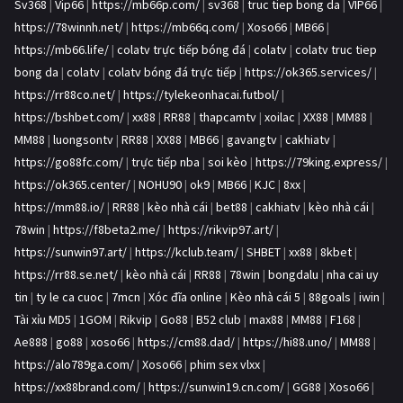
Sv368
|
Vip66
|
https://mb66p.com/
|
sv368
|
truc tiep bong da
|
VIP66
|
https://78winnh.net/
|
https://mb66q.com/
|
Xoso66
|
MB66
|
https://mb66.life/
|
colatv trực tiếp bóng đá
|
colatv
|
colatv truc tiep
bong da
|
colatv
|
colatv bóng đá trực tiếp
|
https://ok365.services/
|
https://rr88co.net/
|
https://tylekeonhacai.futbol/
|
https://bshbet.com/
|
xx88
|
RR88
|
thapcamtv
|
xoilac
|
XX88
|
MM88
|
MM88
|
luongsontv
|
RR88
|
XX88
|
MB66
|
gavangtv
|
cakhiatv
|
https://go88fc.com/
|
trực tiếp nba
|
soi kèo
|
https://79king.express/
|
https://ok365.center/
|
NOHU90
|
ok9
|
MB66
|
KJC
|
8xx
|
https://mm88.io/
|
RR88
|
kèo nhà cái
|
bet88
|
cakhiatv
|
kèo nhà cái
|
78win
|
https://f8beta2.me/
|
https://rikvip97.art/
|
https://sunwin97.art/
|
https://kclub.team/
|
SHBET
|
xx88
|
8kbet
|
https://rr88.se.net/
|
kèo nhà cái
|
RR88
|
78win
|
bongdalu
|
nha cai uy
tin
|
ty le ca cuoc
|
7mcn
|
Xóc đĩa online
|
Kèo nhà cái 5
|
88goals
|
iwin
|
Tài xỉu MD5
|
1GOM
|
Rikvip
|
Go88
|
B52 club
|
max88
|
MM88
|
F168
|
Ae888
|
go88
|
xoso66
|
https://cm88.dad/
|
https://hi88.uno/
|
MM88
|
https://alo789ga.com/
|
Xoso66
|
phim sex vlxx
|
https://xx88brand.com/
|
https://sunwin19.cn.com/
|
GG88
|
Xoso66
|