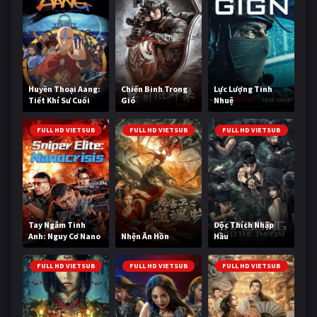
Huyền Thoại Aang:
Chiến Binh Trong
Lực Lượng Tinh
Tiết Khí Sư Cuối
Gió
Nhuệ
Cùng
FULL HD VIETSUB
FULL HD VIETSUB
FULL HD VIETSUB
Tay Ngắm Tinh
Độc Thích Nhập
Anh: Nguy Cơ Nano
Nhện Ăn Hồn
Hầu
FULL HD VIETSUB
FULL HD VIETSUB
FULL HD VIETSUB