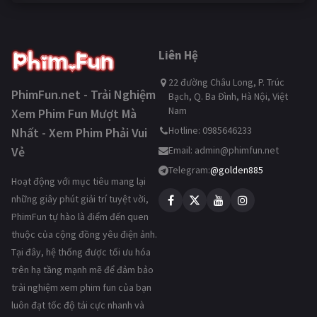
Liên Hệ
22 đường Châu Long, P. Trúc
PhimFun.net - Trải Nghiệm
Bạch, Q. Ba Đình, Hà Nội, Việt
Nam
Xem Phim Fun Mượt Mà
Hotline: 0985646233
Nhất - Xem Phim Phải Vui
Vẻ
Email:
admin@phimfun.net
Telegram:
@golden885
Hoạt động với mục tiêu mang lại
những giây phút giải trí tuyệt vời,
PhimFun tự hào là điểm đến quen
thuộc của cộng đồng yêu điện ảnh.
Tại đây, hệ thống được tối ưu hóa
trên hạ tầng mạnh mẽ để đảm bảo
trải nghiệm xem phim fun của bạn
luôn đạt tốc độ tải cực nhanh và