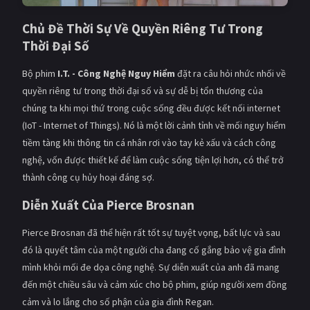
Chủ Đề Thời Sự Về Quyền Riêng Tư Trong
Thời Đại Số
Bộ phim
I.T. - Công Nghệ Nguy Hiểm
đặt ra câu hỏi nhức nhối về
quyền riêng tư trong thời đại số và sự dễ bị tổn thương của
chúng ta khi mọi thứ trong cuộc sống đều được kết nối internet
(IoT - Internet of Things). Nó là một lời cảnh tỉnh về mối nguy hiểm
tiềm tàng khi thông tin cá nhân rơi vào tay kẻ xấu và cách công
nghệ, vốn được thiết kế để làm cuộc sống tiện lợi hơn, có thể trở
thành công cụ hủy hoại đáng sợ.
Diễn Xuất Của Pierce Brosnan
Pierce Brosnan đã thể hiện rất tốt sự tuyệt vọng, bất lực và sau
đó là quyết tâm của một người cha đang cố gắng bảo vệ gia đình
mình khỏi mối đe dọa công nghệ. Sự diễn xuất của anh đã mang
đến một chiều sâu và cảm xúc cho bộ phim, giúp người xem đồng
cảm và lo lắng cho số phận của gia đình Regan.