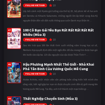
10
FULL HD VIETSUB
Lấy bối cảnh một Kyoto giả tưởng của thế kỷ 20, bộ phim kể về hai anh
em Seiroku và Kihachi Sakamoto, những người ôm ấp khát vọng đưa Kỷ
nguyên Điện đến với đất nước thông qua cuốn Danh mục Điện th ...
100 Cô Bạn Gái Yêu Bạn Rất Rất Rất Rất Rất
#7
Nhiều (Mùa 3)
10
FULL HD VIETSUB
Sau khi trải qua 100 lần thất tình suốt những năm trung học cơ sở,
Rentaro Aijo quyết định đến một ngôi đền để cầu mong tìm được bạn gái
khi bước vào cấp ba. Lời cầu nguyện của cậu được Thần Tình Y ...
Hậu Phương Mạnh Nhất Thế Giới - Nhà Khai
#8
Phá Tân Binh Của Vương Quốc Mê Cung
10
FULL HD VIETSUB
Atobe Arihito, một nhân viên văn phòng luôn cống hiến hết mình cho
công việc, bất ngờ gặp tai nạn và được chuyển sinh đến dị giới mang tên
Vương quốc Mê Cung. Tại đây, anh trở thành một mạo hiểm gi ...
Thất Nghiệp Chuyển Sinh (Mùa 3)
#9
5
FULL HD VIETSUB