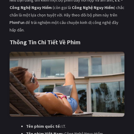
Nếu bạn đang tìm kiếm một bộ phim đầy hồi hộp và ám ảnh,
I.T. -
Công Nghệ Nguy Hiểm
(còn gọi là
Công Nghệ Nguy Hiểm
) chắc
chắn là một lựa chọn tuyệt vời. Hãy theo dõi bộ phim này trên
PhimFun
để trải nghiệm một câu chuyện kinh dị công nghệ đầy
hấp dẫn.
Thông Tin Chi Tiết Về Phim
Tên phim quốc tế:
I.T.
Tên phim Việt Nam:
Công Nghệ Nguy Hiểm