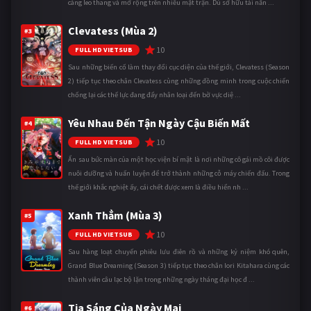
càng leo thang và mở rộng trên nhiều mặt trận. Dù sở hữu tài năn ...
Clevatess (Mùa 2)
#3
10
FULL HD VIETSUB
Sau những biến cố làm thay đổi cục diện của thế giới, Clevatess (Season
2) tiếp tục theo chân Clevatess cùng những đồng minh trong cuộc chiến
chống lại các thế lực đang đẩy nhân loại đến bờ vực diệ ...
Yêu Nhau Đến Tận Ngày Cậu Biến Mất
#4
10
FULL HD VIETSUB
Ẩn sau bức màn của một học viện bí mật là nơi những cô gái mồ côi được
nuôi dưỡng và huấn luyện để trở thành những cỗ máy chiến đấu. Trong
thế giới khắc nghiệt ấy, cái chết được xem là điều hiển nh ...
Xanh Thẳm (Mùa 3)
#5
10
FULL HD VIETSUB
Sau hàng loạt chuyến phiêu lưu điên rồ và những kỷ niệm khó quên,
Grand Blue Dreaming (Season 3) tiếp tục theo chân Iori Kitahara cùng các
thành viên câu lạc bộ lặn trong những ngày tháng đại học đ ...
Tia Sáng Của Ngày Mai
#6