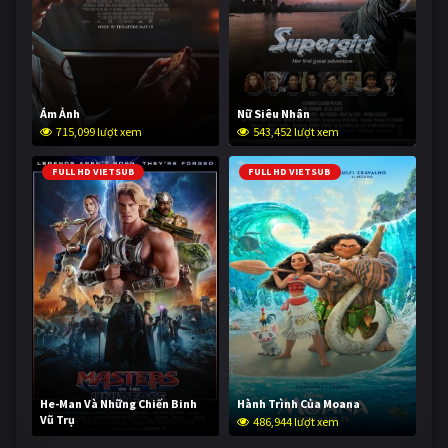
Ám Ảnh
Nữ Siêu Nhân
715,099 lượt xem
543,452 lượt xem
FULL HD VIETSUB
FULL HD VIETSUB
He-Man Và Những Chiến Binh
Hành Trình Của Moana
Vũ Trụ
486,944 lượt xem
235,353 lượt xem