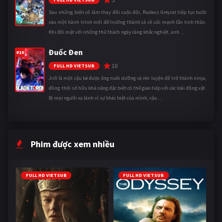
Sau những biến cố làm thay đổi cuộc đời, Rudeus Greyrat tiếp tục bước
vào một hành trình mới để trưởng thành cả về sức mạnh lẫn tinh thần.
Khi đối mặt với những thử thách ngày càng khắc nghiệt, anh ...
Đuốc Đen
#10
10
FULL HD VIETSUB
Jirô là một cậu bé được ông nuôi dưỡng và rèn luyện để trở thành ninja,
đồng thời sở hữu khả năng đặc biệt có thể giao tiếp với các loài động vật.
Bị mọi người xa lánh vì sự khác biệt của mình, cậu ...
Phim được xem nhiều
FULL HD VIETSUB
FULL HD VIETSUB