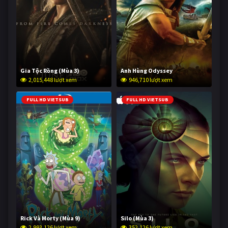
Gia Tộc Rồng (Mùa 3)
Anh Hùng Odyssey
2,015,448 lượt xem
946,710 lượt xem
FULL HD VIETSUB
FULL HD VIETSUB
Rick Và Morty (Mùa 9)
Silo (Mùa 3)
2,993,126 lượt xem
352,126 lượt xem