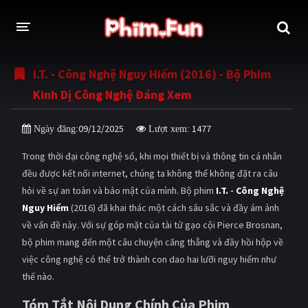
I.T. - Công Nghệ Nguy Hiểm (2016) - Bộ Phim
THỂ LOẠI
Kinh Dị Công Nghệ Đáng Xem
Thần thoại - Cổ trang
Hành động
09/12/2025
1477
Ngày đăng:
Lượt xem:
Tâm lý
Chiến tranh
Trong thời đại công nghệ số, khi mọi thiết bị và thông tin cá nhân
Võ thuật - Kiếm hiệp
Nhạc kịch
đều được kết nối internet, chúng ta không thể không đặt ra câu
hỏi về sự an toàn và bảo mật của mình. Bộ phim
I.T.
-
Công Nghệ
Kinh dị
Tội phạm - Hình sự
Nguy Hiểm
(2016) đã khai thác một cách sâu sắc và đầy ám ảnh
Phiêu lưu
Hài hước
về vấn đề này. Với sự góp mặt của tài tử gạo cội Pierce Brosnan,
bộ phim mang đến một câu chuyện căng thẳng và đầy hồi hộp về
Viễn tưởng
Khoa học - Tài liệu
việc công nghệ có thể trở thành con dao hai lưỡi nguy hiểm như
Hoạt hình
Thể thao
thế nào.
Tóm Tắt Nội Dung Chính Của Phim
Tình cảm - Lãng mạn
Kỳ ảo