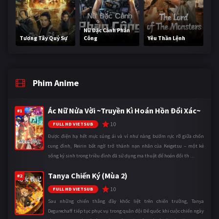
Nữ Đặc Cảnh Phản
Tương Tây Quỷ Sự
Công
Yêu Thần Lệnh
Phim Anime
Ác Nữ Nửa Vời ~Truyền Kì Hoán Hồn Đổi Xác~
#1
10
FULL HD VIETSUB
Được điện hạ hết mực sủng ái và ví như nàng bướm rực rỡ giữa chốn
cung đình, Reirin bất ngờ trở thành nạn nhân của Keigetsu – một kẻ
sống ký sinh trong triều đình đã sử dụng ma thuật để hoán đổi th ...
Tanya Chiến Ký (Mùa 2)
#2
10
FULL HD VIETSUB
Sau những chiến thắng đầy khốc liệt trên chiến trường, Tanya
Degurechaff tiếp tục phục vụ trong quân đội Đế quốc khi cuộc chiến ngày