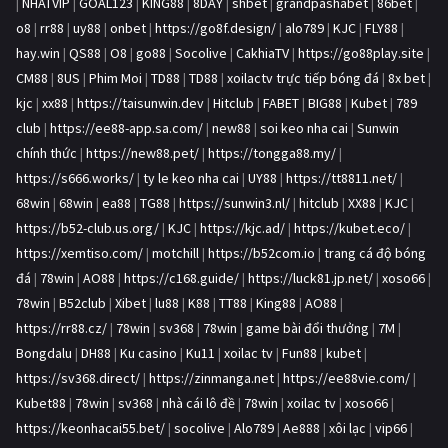
|
NHATVIP
|
GOAL123
|
KING88
|
8DAY
|
shbet
|
grandpashabet
|
86bet
|
o8
|
rr88
|
uy88
|
onbet
|
https://go8f.design/
|
alo789
|
KJC
|
FLY88
|
hay.win
|
QS88
|
O8
|
go88
|
Socolive
|
CakhiaTV
|
https://go88play.site
|
CM88
|
8US
|
Phim Moi
|
TD88
|
TD88
|
xoilactv trực tiếp bóng đá
|
8x bet
|
kjc
|
xx88
|
https://taisunwin.dev
|
Hitclub
|
FABET
|
BIG88
|
Kubet
|
789
club
|
https://ee88-app.sa.com/
|
new88
|
soi keo nha cai
|
Sunwin
chính thức
|
https://new88.pet/
|
https://tongga88.my/
|
https://s666.works/
|
ty le keo nha cai
|
UY88
|
https://tt8811.net/
|
68win
|
68win
|
ea88
|
TG88
|
https://sunwin3.nl/
|
hitclub
|
XX88
|
KJC
|
https://b52-club.us.org/
|
KJC
|
https://kjc.ad/
|
https://kubet.eco/
|
https://xemtiso.com/
|
motchill
|
https://b52com.io
|
trang cá độ bóng
đá
|
78win
|
AO88
|
https://c168.guide/
|
https://luck81.jp.net/
|
xoso66
|
78win
|
B52club
|
Xibet
|
lu88
|
K88
|
TT88
|
King88
|
AO88
|
https://rr88.cz/
|
78win
|
sv368
|
78win
|
game bài đổi thưởng
|
7M
|
Bongdalu
|
DH88
|
Ku casino
|
Ku11
|
xoilac tv
|
Fun88
|
kubet
|
https://sv368.direct/
|
https://zinmanga.net
|
https://ee88vie.com/
|
Kubet88
|
78win
|
sv368
|
nhà cái lô đề
|
78win
|
xoilac tv
|
xoso66
|
https://keonhacai55.bet/
|
socolive
|
Alo789
|
Ae888
|
xôi lạc
|
vip66
|