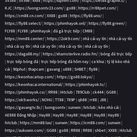
Sv388
|
Sv368
|
xx88
|
https://luphim.com/
|
https://bet88.graphics/
|
KJC
|
https://luongsontv23.com/
|
go88
|
https://rr88pet.com/
|
https://cm88.cn.com/
|
XX88
|
go88
|
https://fly88.uno/
|
https://fly88.select/
|
https://phimhayok.onl/
|
https://fly88.green/
|
FLY88
|
FLY88
|
phimhayok
|
đá gà trực tiếp
|
CM88
|
https://mm88.center/
|
https://2ok9.com/
|
nhà cái uy tín
|
nhà cái uy tín
|
nhà cái uy tín
|
nhà cái uy tín
|
nhà cái uy tín
|
nhà cái uy tín
|
https://daga88.my/
|
https://xhamsterlive.radio.fm/
|
bóng đá trực tiếp
|
trực tiếp bóng đá
|
trực tiếp bóng đá hôm nay
|
ca khia
|
tỷ lệ kèo nhà
cái
|
90phut
|
thapcam
|
gavang
|
u888
|
SHBET
|
fly88
|
https://keonhacaitop.com/
|
https://go88.tokyo/
|
https://keonhacai.international/
|
https://phimhayok.tv/
|
https://phimhayok.co/
|
RR88
|
Hitclub
|
789Club
|
ck444
|
GG88
|
https://ok9.works/
|
NOHU
|
TT88
|
789P
|
qh88
|
rr88
|
J88
|
https://gavangtv.llc/
|
luongsontv
|
sunwin
|
hitclub
|
kèo nhà cái
|
AE888 Đăng Nhập
|
Hay88
|
Hay88
|
Hay88
|
Hay88
|
Hay88
|
Hay88
|
hitclub
|
https://mm88.tax/
|
sunwin
|
https://icm88.com/
|
sunwin
|
https://aukuwin.com/
|
GG88
|
go88
|
RR88
|
RR88
|
shbet
|
XX88
|
Hitclub