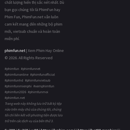
chất lượng hiển thị sắc nét nhất. Dù
bạn gọi chúng tôi là PhimFun hay
Phim Fun, PhimFun.net vẫn luôn
cam kết mang đến những bộ phim
mới, vietsub chuẩn và hoàn toàn
miễn phí.
phimfun.net
| Xem Phim Hay Online
© 2026. All Rights Reserved
#phimfun #phimfunnet
#phimfunonline #phimfunofficial
#phimfunhd #phimfunvietsub
#phimfunmienphi #xemphimfun
#phimfun2026 #phimfunmoi
#phimfun.net
Trang web này không lưu trữ bất kỳ tệp
nào trên máy chủ của chúng tôi, chúng
tôi chỉ liên kết với phương tiện được lưu
trữ trên các dịch vụ của bên thứ 3.