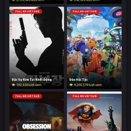
FULL HD VIETSUB
FULL HD VIETSUB
Đặc Vụ Kim Tái Khởi Động
Đảo Hải Tặc
592,618 lượt xem
4,200,178 lượt xem
FULL HD VIETSUB
FULL HD VIETSUB