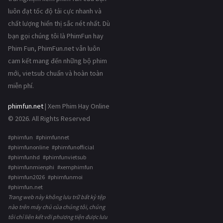
luôn đạt tốc độ tải cực nhanh và
chất lượng hiển thị sắc nét nhất. Dù
bạn gọi chúng tôi là PhimFun hay
Phim Fun, PhimFun.net vẫn luôn
cam kết mang đến những bộ phim
mới, vietsub chuẩn và hoàn toàn
miễn phí.
phimfun.net
| Xem Phim Hay Online
© 2026. All Rights Reserved
#phimfun #phimfunnet
#phimfunonline #phimfunofficial
#phimfunhd #phimfunvietsub
#phimfunmienphi #xemphimfun
#phimfun2026 #phimfunmoi
#phimfun.net
Trang web này không lưu trữ bất kỳ tệp
nào trên máy chủ của chúng tôi, chúng
tôi chỉ liên kết với phương tiện được lưu