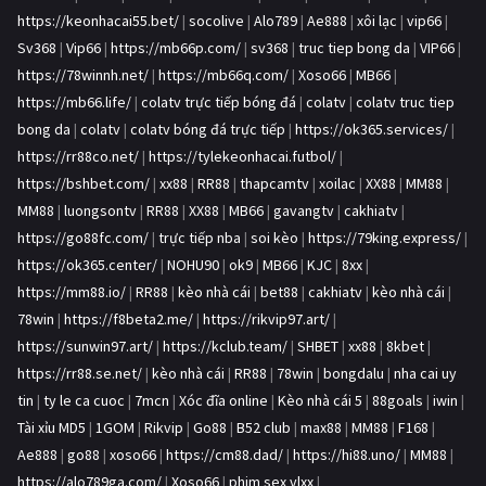
https://keonhacai55.bet/
|
socolive
|
Alo789
|
Ae888
|
xôi lạc
|
vip66
|
Sv368
|
Vip66
|
https://mb66p.com/
|
sv368
|
truc tiep bong da
|
VIP66
|
https://78winnh.net/
|
https://mb66q.com/
|
Xoso66
|
MB66
|
https://mb66.life/
|
colatv trực tiếp bóng đá
|
colatv
|
colatv truc tiep
bong da
|
colatv
|
colatv bóng đá trực tiếp
|
https://ok365.services/
|
https://rr88co.net/
|
https://tylekeonhacai.futbol/
|
https://bshbet.com/
|
xx88
|
RR88
|
thapcamtv
|
xoilac
|
XX88
|
MM88
|
MM88
|
luongsontv
|
RR88
|
XX88
|
MB66
|
gavangtv
|
cakhiatv
|
https://go88fc.com/
|
trực tiếp nba
|
soi kèo
|
https://79king.express/
|
https://ok365.center/
|
NOHU90
|
ok9
|
MB66
|
KJC
|
8xx
|
https://mm88.io/
|
RR88
|
kèo nhà cái
|
bet88
|
cakhiatv
|
kèo nhà cái
|
78win
|
https://f8beta2.me/
|
https://rikvip97.art/
|
https://sunwin97.art/
|
https://kclub.team/
|
SHBET
|
xx88
|
8kbet
|
https://rr88.se.net/
|
kèo nhà cái
|
RR88
|
78win
|
bongdalu
|
nha cai uy
tin
|
ty le ca cuoc
|
7mcn
|
Xóc đĩa online
|
Kèo nhà cái 5
|
88goals
|
iwin
|
Tài xỉu MD5
|
1GOM
|
Rikvip
|
Go88
|
B52 club
|
max88
|
MM88
|
F168
|
Ae888
|
go88
|
xoso66
|
https://cm88.dad/
|
https://hi88.uno/
|
MM88
|
https://alo789ga.com/
|
Xoso66
|
phim sex vlxx
|