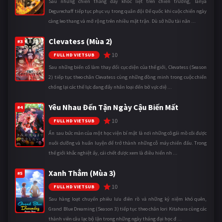
Sau những chiến thắng đầy khốc liệt trên chiến trường, Tanya
Degurechaff tiếp tục phục vụ trong quân đội Đế quốc khi cuộc chiến ngày
càng leo thang và mở rộng trên nhiều mặt trận. Dù sở hữu tài năn ...
Clevatess (Mùa 2)
#3
10
FULL HD VIETSUB
Sau những biến cố làm thay đổi cục diện của thế giới, Clevatess (Season
2) tiếp tục theo chân Clevatess cùng những đồng minh trong cuộc chiến
chống lại các thế lực đang đẩy nhân loại đến bờ vực diệ ...
Yêu Nhau Đến Tận Ngày Cậu Biến Mất
#4
10
FULL HD VIETSUB
Ẩn sau bức màn của một học viện bí mật là nơi những cô gái mồ côi được
nuôi dưỡng và huấn luyện để trở thành những cỗ máy chiến đấu. Trong
thế giới khắc nghiệt ấy, cái chết được xem là điều hiển nh ...
Xanh Thẳm (Mùa 3)
#5
10
FULL HD VIETSUB
Sau hàng loạt chuyến phiêu lưu điên rồ và những kỷ niệm khó quên,
Grand Blue Dreaming (Season 3) tiếp tục theo chân Iori Kitahara cùng các
thành viên câu lạc bộ lặn trong những ngày tháng đại học đ ...