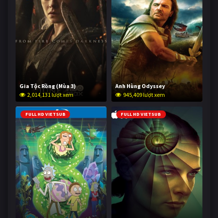
Gia Tộc Rồng (Mùa 3)
Anh Hùng Odyssey
2,014,131 lượt xem
945,409 lượt xem
FULL HD VIETSUB
FULL HD VIETSUB