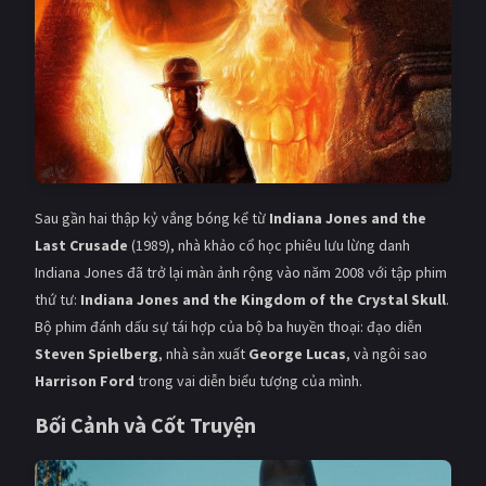
Giật gân
Gia đình
Bí ẩn
Lịch sử
Viễn Tây
Tiểu sử
GameShow
DramaTV
Sau gần hai thập kỷ vắng bóng kể từ
Indiana Jones and the
QUỐC GIA
Last Crusade
(1989), nhà khảo cổ học phiêu lưu lừng danh
Âu - Mỹ
Trung Quốc - Hồng Kông
Indiana Jones đã trở lại màn ảnh rộng vào năm 2008 với tập phim
thứ tư:
Indiana Jones and the Kingdom of the Crystal Skull
.
Hàn Quốc
Nhật Bản
Bộ phim đánh dấu sự tái hợp của bộ ba huyền thoại: đạo diễn
Steven Spielberg
, nhà sản xuất
George Lucas
, và ngôi sao
Ấn Độ
Việt Nam
Harrison Ford
trong vai diễn biểu tượng của mình.
Tổng hợp
Bối Cảnh và Cốt Truyện
CẬP NHẬT