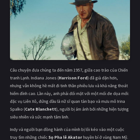
PHIM MỚI
PHIM BỘ
PHIM LẺ
PHIM CHIẾU RẠP
TUYỂN TẬP PHIM
BLOG
Câu chuyện đưa chúng ta đến năm 1957, giữa cao trào của Chiến
tranh Lạnh. Indiana Jones (
Harrison Ford
) đã già dặn hơn,
nhưng vẫn không hề mất đi tinh thần phiêu lưu và khả năng thoát
hiểm đỉnh cao. Lần này, anh phải đối mặt với một mối đe dọa mới:
đặc vụ Liên Xô, đứng đầu là nữ sĩ quan tàn bạo và mưu mô Irina
Spalko (
Cate Blanchett
), người bị ám ảnh bởi những hiện tượng
siêu nhiên và sức mạnh tâm linh.
Indy và người bạn đồng hành của mình bị lôi kéo vào một cuộc
truy tìm những chiếc
Sọ Pha lê Akator
huyền bí ở vùng Nam Mỹ.