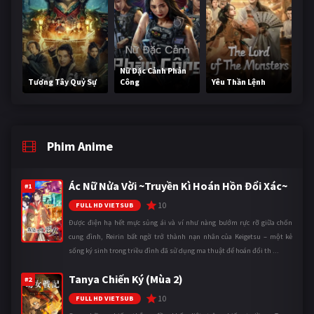
Nữ Đặc Cảnh Phản
Tương Tây Quỷ Sự
Công
Yêu Thần Lệnh
Phim Anime
Ác Nữ Nửa Vời ~Truyền Kì Hoán Hồn Đổi Xác~
#1
10
FULL HD VIETSUB
Được điện hạ hết mực sủng ái và ví như nàng bướm rực rỡ giữa chốn
cung đình, Reirin bất ngờ trở thành nạn nhân của Keigetsu – một kẻ
sống ký sinh trong triều đình đã sử dụng ma thuật để hoán đổi th ...
Tanya Chiến Ký (Mùa 2)
#2
10
FULL HD VIETSUB