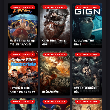
FULL HD VIETSUB
FULL HD VIETSUB
FULL HD VIETSUB
Huyền Thoại Aang:
Chiến Binh Trong
Lực Lượng Tinh
Tiết Khí Sư Cuối
Gió
Nhuệ
Cùng
FULL HD VIETSUB
FULL HD VIETSUB
FULL HD VIETSUB
Tay Ngắm Tinh
Độc Thích Nhập
Anh: Nguy Cơ Nano
Nhện Ăn Hồn
Hầu
FULL HD VIETSUB
FULL HD VIETSUB
FULL HD VIETSUB