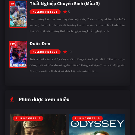
Thất Nghiệp Chuyển Sinh (Mùa 3)
#9
5
FULL HD VIETSUB
Sau những biến cố làm thay đổi cuộc đời, Rudeus Greyrat tiếp tục bước
vào một hành trình mới để trưởng thành cả về sức mạnh lẫn tinh thần.
Khi đối mặt với những thử thách ngày càng khắc nghiệt, anh ...
Đuốc Đen
#10
10
FULL HD VIETSUB
Jirô là một cậu bé được ông nuôi dưỡng và rèn luyện để trở thành ninja,
đồng thời sở hữu khả năng đặc biệt có thể giao tiếp với các loài động vật.
Bị mọi người xa lánh vì sự khác biệt của mình, cậu ...
Phim được xem nhiều
FULL HD VIETSUB
FULL HD VIETSUB