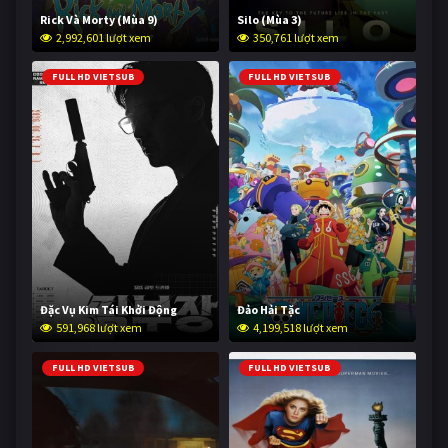
Rick Và Morty (Mùa 9)
Silo (Mùa 3)
2,992,601 lượt xem
350,761 lượt xem
FULL HD VIETSUB
FULL HD VIETSUB
Đặc Vụ Kim Tái Khởi Động
Đảo Hải Tặc
591,968 lượt xem
4,199,518 lượt xem
FULL HD VIETSUB
FULL HD VIETSUB