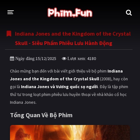
Indiana Jones and the Kingdom of the Crystal
THỂ LOẠI
Skull - Siêu Phẩm Phiêu Lưu Hành Động
Thần thoại - Cổ trang
Hành động
15/12/2025
4180
Ngày đăng:
Lượt xem:
Tâm lý
Chiến tranh
Chào mừng bạn đến với bài viết giới thiệu về bộ phim
Indiana
Võ thuật - Kiếm hiệp
Nhạc kịch
Jones and the Kingdom of the Crystal Skull
(2008), hay còn
gọi là
Indiana Jones và Vương quốc sọ người
. Đây là tập phim
Kinh dị
Tội phạm - Hình sự
thứ tư trong loạt phim phiêu lưu huyền thoại về nhà khảo cổ học
Phiêu lưu
Hài hước
Indiana Jones.
Viễn tưởng
Khoa học - Tài liệu
Tổng Quan Về Bộ Phim
Hoạt hình
Thể thao
Tình cảm - Lãng mạn
Kỳ ảo