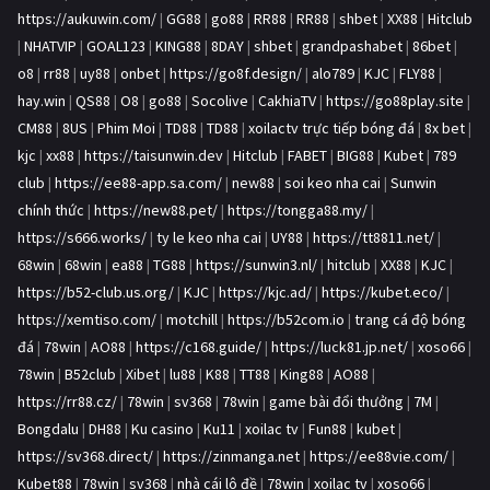
https://aukuwin.com/
|
GG88
|
go88
|
RR88
|
RR88
|
shbet
|
XX88
|
Hitclub
|
NHATVIP
|
GOAL123
|
KING88
|
8DAY
|
shbet
|
grandpashabet
|
86bet
|
o8
|
rr88
|
uy88
|
onbet
|
https://go8f.design/
|
alo789
|
KJC
|
FLY88
|
hay.win
|
QS88
|
O8
|
go88
|
Socolive
|
CakhiaTV
|
https://go88play.site
|
CM88
|
8US
|
Phim Moi
|
TD88
|
TD88
|
xoilactv trực tiếp bóng đá
|
8x bet
|
kjc
|
xx88
|
https://taisunwin.dev
|
Hitclub
|
FABET
|
BIG88
|
Kubet
|
789
club
|
https://ee88-app.sa.com/
|
new88
|
soi keo nha cai
|
Sunwin
chính thức
|
https://new88.pet/
|
https://tongga88.my/
|
https://s666.works/
|
ty le keo nha cai
|
UY88
|
https://tt8811.net/
|
68win
|
68win
|
ea88
|
TG88
|
https://sunwin3.nl/
|
hitclub
|
XX88
|
KJC
|
https://b52-club.us.org/
|
KJC
|
https://kjc.ad/
|
https://kubet.eco/
|
https://xemtiso.com/
|
motchill
|
https://b52com.io
|
trang cá độ bóng
đá
|
78win
|
AO88
|
https://c168.guide/
|
https://luck81.jp.net/
|
xoso66
|
78win
|
B52club
|
Xibet
|
lu88
|
K88
|
TT88
|
King88
|
AO88
|
https://rr88.cz/
|
78win
|
sv368
|
78win
|
game bài đổi thưởng
|
7M
|
Bongdalu
|
DH88
|
Ku casino
|
Ku11
|
xoilac tv
|
Fun88
|
kubet
|
https://sv368.direct/
|
https://zinmanga.net
|
https://ee88vie.com/
|
Kubet88
|
78win
|
sv368
|
nhà cái lô đề
|
78win
|
xoilac tv
|
xoso66
|