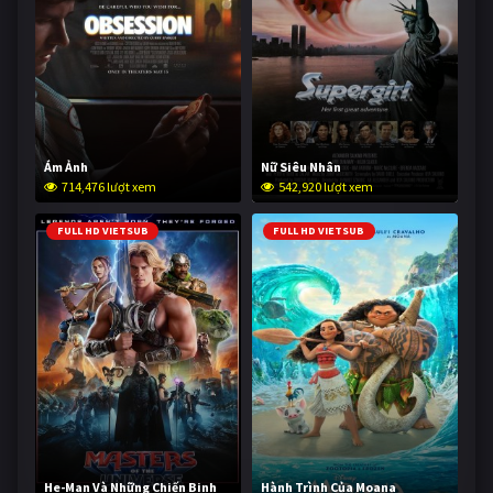
Ám Ảnh
Nữ Siêu Nhân
714,476 lượt xem
542,920 lượt xem
FULL HD VIETSUB
FULL HD VIETSUB
He-Man Và Những Chiến Binh
Hành Trình Của Moana