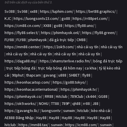
trữ trên các dịch vụ của bên thứ 3.
Sv388
|
Sv368
|
xx88
|
https://luphim.com/
|
https://bet88.graphics/
|
KJC
|
https://luongsontv23.com/
|
go88
|
https://rr88pet.com/
|
https://cm88.cn.com/
|
XX88
|
go88
|
https://fly88.uno/
|
https://fly88.select/
|
https://phimhayok.onl/
|
https://fly88.green/
|
FLY88
|
FLY88
|
phimhayok
|
đá gà trực tiếp
|
CM88
|
https://mm88.center/
|
https://2ok9.com/
|
nhà cái uy tín
|
nhà cái uy tín
|
nhà cái uy tín
|
nhà cái uy tín
|
nhà cái uy tín
|
nhà cái uy tín
|
https://daga88.my/
|
https://xhamsterlive.radio.fm/
|
bóng đá trực tiếp
|
trực tiếp bóng đá
|
trực tiếp bóng đá hôm nay
|
ca khia
|
tỷ lệ kèo nhà
cái
|
90phut
|
thapcam
|
gavang
|
u888
|
SHBET
|
fly88
|
https://keonhacaitop.com/
|
https://go88.tokyo/
|
https://keonhacai.international/
|
https://phimhayok.tv/
|
https://phimhayok.co/
|
RR88
|
Hitclub
|
789Club
|
ck444
|
GG88
|
https://ok9.works/
|
NOHU
|
TT88
|
789P
|
qh88
|
rr88
|
J88
|
https://gavangtv.llc/
|
luongsontv
|
sunwin
|
hitclub
|
kèo nhà cái
|
AE888 Đăng Nhập
|
Hay88
|
Hay88
|
Hay88
|
Hay88
|
Hay88
|
Hay88
|
hitclub
|
https://mm88.tax/
|
sunwin
|
https://icm88.com/
|
sunwin
|