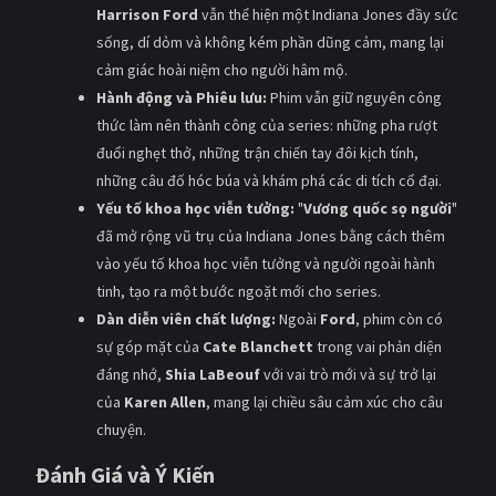
Harrison Ford
vẫn thể hiện một Indiana Jones đầy sức
sống, dí dỏm và không kém phần dũng cảm, mang lại
cảm giác hoài niệm cho người hâm mộ.
Hành động và Phiêu lưu:
Phim vẫn giữ nguyên công
thức làm nên thành công của series: những pha rượt
đuổi nghẹt thở, những trận chiến tay đôi kịch tính,
những câu đố hóc búa và khám phá các di tích cổ đại.
Yếu tố khoa học viễn tưởng:
"
Vương quốc sọ người
"
đã mở rộng vũ trụ của Indiana Jones bằng cách thêm
vào yếu tố khoa học viễn tưởng và người ngoài hành
tinh, tạo ra một bước ngoặt mới cho series.
Dàn diễn viên chất lượng:
Ngoài
Ford
, phim còn có
sự góp mặt của
Cate Blanchett
trong vai phản diện
đáng nhớ,
Shia LaBeouf
với vai trò mới và sự trở lại
của
Karen Allen
, mang lại chiều sâu cảm xúc cho câu
chuyện.
Đánh Giá và Ý Kiến