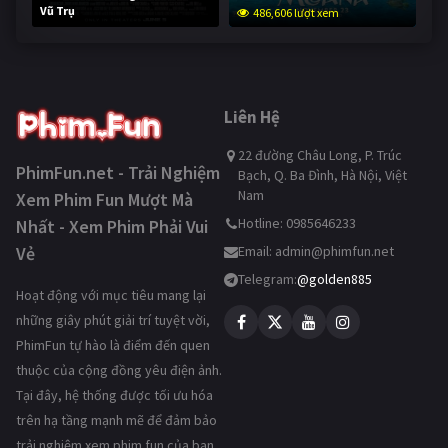
Vũ Trụ
486,606 lượt xem
234,828 lượt xem
Liên Hệ
22 đường Châu Long, P. Trúc
PhimFun.net - Trải Nghiệm
Bạch, Q. Ba Đình, Hà Nội, Việt
Nam
Xem Phim Fun Mượt Mà
Hotline: 0985646233
Nhất - Xem Phim Phải Vui
Vẻ
Email:
admin@phimfun.net
Telegram:
@golden885
Hoạt động với mục tiêu mang lại
những giây phút giải trí tuyệt vời,
PhimFun tự hào là điểm đến quen
thuộc của cộng đồng yêu điện ảnh.
Tại đây, hệ thống được tối ưu hóa
trên hạ tầng mạnh mẽ để đảm bảo
trải nghiệm xem phim fun của bạn