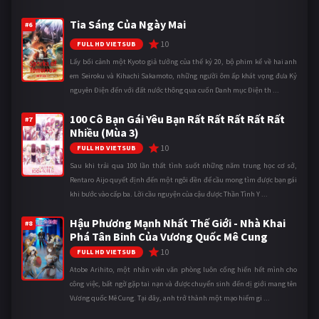
Tia Sáng Của Ngày Mai
#6
10
FULL HD VIETSUB
Lấy bối cảnh một Kyoto giả tưởng của thế kỷ 20, bộ phim kể về hai anh
em Seiroku và Kihachi Sakamoto, những người ôm ấp khát vọng đưa Kỷ
nguyên Điện đến với đất nước thông qua cuốn Danh mục Điện th ...
100 Cô Bạn Gái Yêu Bạn Rất Rất Rất Rất Rất
#7
Nhiều (Mùa 3)
10
FULL HD VIETSUB
Sau khi trải qua 100 lần thất tình suốt những năm trung học cơ sở,
Rentaro Aijo quyết định đến một ngôi đền để cầu mong tìm được bạn gái
khi bước vào cấp ba. Lời cầu nguyện của cậu được Thần Tình Y ...
Hậu Phương Mạnh Nhất Thế Giới - Nhà Khai
#8
Phá Tân Binh Của Vương Quốc Mê Cung
10
FULL HD VIETSUB
Atobe Arihito, một nhân viên văn phòng luôn cống hiến hết mình cho
công việc, bất ngờ gặp tai nạn và được chuyển sinh đến dị giới mang tên
Vương quốc Mê Cung. Tại đây, anh trở thành một mạo hiểm gi ...