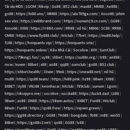
Tài xỉu MD5
|
1GOM
|
Rikvip
|
Go88
|
B52 club
|
max88
|
MM88
|
Ae888
|
go88
|
https://hi88.uno/
|
MM88
|
https://alo789ga.com/
|
Xoso66
|
phim
sex vlxx
|
https://xx88brand.com/
|
https://sunwin19.cn.com/
|
GG88
|
Xoso66
|
XX88
|
https://rr88it.com/
|
RR88
|
nổ hũ
|
MB66
|
SC88
|
RR88
|
CM88
|
https://www.fly888.club/
|
hitclub
|
77bet
|
https://mu88.help/
|
f168
|
https://hoiquantv.vip/
|
https://hoiquantv.site/
|
https://hoiquantv.online/
|
Kèo Nhà Cái
|
Socolive
|
8XX
|
SumClub
|
https://79king1.fun/
|
uy88
|
shbet
|
https://uu88n.org/
|
tr88
|
ae888
|
mcw
|
kuwin
|
88bet
|
x88
|
ao88
|
qq88
|
sumclub
|
go88
|
B52 club
|
https://shbet.health/
|
33win
|
99ok
|
https://vnew88.net/
|
nổ hũ
|
mu88
|
https://qs88.team/
|
https://hi88.pink
|
hz88
|
68win
|
XX88
|
8XBET
|
Uy88
|
VN168
|
keonhacai
|
hitclub
|
789club
|
sunwin
|
1gom
|
https://rikvippro.me/
|
socolive
|
xocdia88
|
https://luck8.dad
|
LV88
|
98win
|
ao88
|
DN88
|
https://58win.autos/
|
8XBET
|
Fun88
|
Hitclub
|
68win
|
Fun88
|
https://qs88.free/
|
https://vipwin.green/
|
https://gg88.directory
|
GG88
|
TK688
|
bongdalu
|
fb88
|
m88
|
win55
|
86bet
|
https://go88v2.net/
|
qs88
|
GG88
|
lv88
|
https://new88pm.com/
|
On68
|
https://gg88fun.com
|
go88
|
U888
|