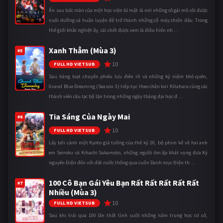
Ẩn sau bức màn của một học viện bí mật là nơi những cô gái mồ côi được
nuôi dưỡng và huấn luyện để trở thành những cỗ máy chiến đấu. Trong
thế giới khắc nghiệt ấy, cái chết được xem là điều hiển nh ...
Xanh Thẳm (Mùa 3)
#5
10
FULL HD VIETSUB
Sau hàng loạt chuyến phiêu lưu điên rồ và những kỷ niệm khó quên,
Grand Blue Dreaming (Season 3) tiếp tục theo chân Iori Kitahara cùng các
thành viên câu lạc bộ lặn trong những ngày tháng đại học đ ...
Tia Sáng Của Ngày Mai
#6
10
FULL HD VIETSUB
Lấy bối cảnh một Kyoto giả tưởng của thế kỷ 20, bộ phim kể về hai anh
em Seiroku và Kihachi Sakamoto, những người ôm ấp khát vọng đưa Kỷ
nguyên Điện đến với đất nước thông qua cuốn Danh mục Điện th ...
100 Cô Bạn Gái Yêu Bạn Rất Rất Rất Rất Rất
#7
Nhiều (Mùa 3)
10
FULL HD VIETSUB
Sau khi trải qua 100 lần thất tình suốt những năm trung học cơ sở,