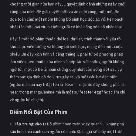
khoảng thời gian hữu hạn này, L quyết định dành những ngày cuối
PHIM MỚI
cùng của mình để giải quyết một vụ án cuối cùng, một mối đe
PHIM BỘ
dọa toàn cầu: một nhóm khủng bố sinh học độc ác với kế hoạch
phát tán một loại virus chết người có khả năng xóa sổ nhân loại.
PHIM LẺ
Đây là một bộ phim thuộc thể loại thriller, trinh thám với yếu tố
PHIM CHIẾU RẠP
khoa học viễn tưởng và khủng bố sinh học, mang đến một cuộc
phiêu lưu đầy kịch tính và căng thẳng. L phải từ bỏ phương pháp
TUYỂN TẬP PHIM
làm việc quen thuộc của mình và hợp tác với những người không
BLOG
ngờ tới: một cô bé là nhân chứng duy nhất còn sống sót sau vụ
thảm sát gia đình cô do virus gây ra, và một cậu bé đặc biệt
(người mà sau này L đặt tên là "Near" – mặc dù đây không phải là
Near trong manga/anime mà là một sự "easter egg" hoặc ám chỉ
về người kế nhiệm).
Điểm Nổi Bật Của Phim
1.
Tập trung vào L:
Bộ phim hoàn toàn xoay quanh L, khám phá
sâu hơn khía cạnh con người của anh. Khán giả sẽ thấy một L dễ