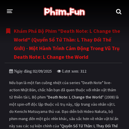
Khám Phá Bộ Phim "Death Note: L Change the
THỂ LOẠI
World" (Quyển Sổ Tử Thần: L Thay Đổi Thế
Thần thoại - Cổ trang
Hành động
Giới) - Một Hành Trình Cảm Động Trong Vũ Trụ
Death Note: L Change the World
Tâm lý
Chiến tranh
Võ thuật - Kiếm hiệp
Nhạc kịch
02/09/2025
312
Ngày đăng:
Lượt xem:
Kinh dị
Tội phạm - Hình sự
Nếu bạn là một fan cuồng nhiệt của series "Death Note" live-
action Nhật Bản, chắc hẳn bạn đã quen thuộc với nhân vật thám
Phiêu lưu
Hài hước
tử thiên tài L. Bộ phim "
Death Note: L Change the World
" (2008) là
Viễn tưởng
Khoa học - Tài liệu
một spin-off độc lập thuộc vũ trụ này, tập trung vào nhân vật L
do Kenichi Matsuyama thủ vai. Đạo diễn bởi Hideo Nakata, bộ
Hoạt hình
Thể thao
phim mang đến một góc nhìn khác, sâu sắc hơn về nhân vật bí ẩn
này sau các sự kiện chính của "
Quyển Sổ Tử Thần: L Thay Đổi Thế
Tình cảm - Lãng mạn
Kỳ ảo