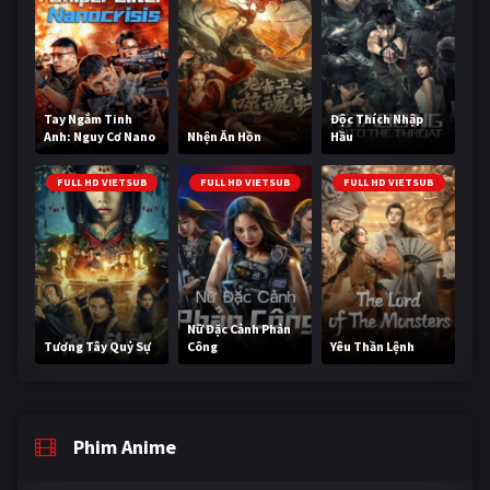
Tay Ngắm Tinh
Độc Thích Nhập
Anh: Nguy Cơ Nano
Nhện Ăn Hồn
Hầu
FULL HD VIETSUB
FULL HD VIETSUB
FULL HD VIETSUB
Nữ Đặc Cảnh Phản
Tương Tây Quỷ Sự
Công
Yêu Thần Lệnh
Phim Anime