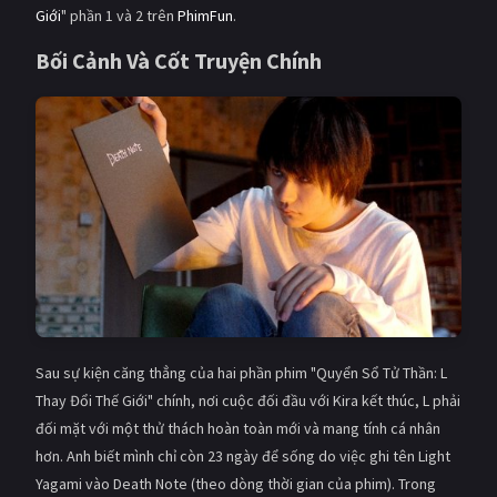
Giới
" phần 1 và 2 trên
PhimFun
.
Giật gân
Gia đình
Bối Cảnh Và Cốt Truyện Chính
Bí ẩn
Lịch sử
Viễn Tây
Tiểu sử
GameShow
DramaTV
QUỐC GIA
Âu - Mỹ
Trung Quốc - Hồng Kông
Hàn Quốc
Nhật Bản
Ấn Độ
Việt Nam
Sau sự kiện căng thẳng của hai phần phim "Quyển Sổ Tử Thần: L
Thay Đổi Thế Giới" chính, nơi cuộc đối đầu với Kira kết thúc, L phải
Tổng hợp
đối mặt với một thử thách hoàn toàn mới và mang tính cá nhân
hơn. Anh biết mình chỉ còn 23 ngày để sống do việc ghi tên Light
CẬP NHẬT
Yagami vào Death Note (theo dòng thời gian của phim). Trong