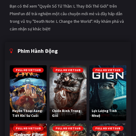
Bạn có thể xem "Quyển Sổ Tử Thần: L Thay Đổi Thế Giới" trên
PhimFun để trải nghiệm một câu chuyện mới mẻ và đầy hấp dẫn
trong vũ trụ "Death Note: L Change the World". Hãy khám phá và
cảm nhận sự khác biệt!
Phim Hành Động
FULL HD VIETSUB
FULL HD VIETSUB
FULL HD VIETSUB
Huyền Thoại Aang:
Chiến Binh Trong
Lực Lượng Tinh
Tiết Khí Sư Cuối
Gió
Nhuệ
Cùng
FULL HD VIETSUB
FULL HD VIETSUB
FULL HD VIETSUB