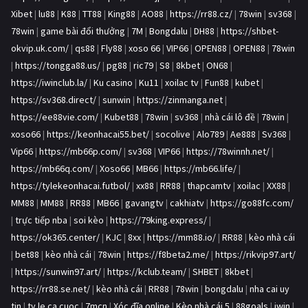
Xibet
|
lu88
|
K88
|
TT88
|
King88
|
AO88
|
https://rr88.cz/
|
78win
|
sv368
|
78win
|
game bài đổi thưởng
|
7M
|
Bongdalu
|
DH88
|
https://shbet-
okvip.uk.com/
|
qs88
|
Fly88
|
xoso 66
|
VIP66
|
OPEN88
|
OPEN88
|
78win
|
https://tongga88.us/
|
pg88
|
ric79
|
S8
|
8kbet
|
ON68
|
https://iwinclub.la/
|
Ku casino
|
Ku11
|
xoilac tv
|
Fun88
|
kubet
|
https://sv368.direct/
|
sunwin
|
https://zinmanga.net
|
https://ee88vie.com/
|
Kubet88
|
78win
|
sv368
|
nhà cái lô đề
|
78win
|
xoso66
|
https://keonhacai55.bet/
|
socolive
|
Alo789
|
Ae888
|
Sv368
|
Vip66
|
https://mb66p.com/
|
sv368
|
VIP66
|
https://78winnh.net/
|
https://mb66q.com/
|
Xoso66
|
MB66
|
https://mb66.life/
|
https://tylekeonhacai.futbol/
|
xx88
|
RR88
|
thapcamtv
|
xoilac
|
XX88
|
MM88
|
MM88
|
RR88
|
MB66
|
gavangtv
|
cakhiatv
|
https://go88fc.com/
|
trực tiếp nba
|
soi kèo
|
https://79king.express/
|
https://ok365.center/
|
KJC
|
8xx
|
https://mm88.io/
|
RR88
|
kèo nhà cái
|
bet88
|
kèo nhà cái
|
78win
|
https://f8beta2.me/
|
https://rikvip97.art/
|
https://sunwin97.art/
|
https://kclub.team/
|
SHBET
|
8kbet
|
https://rr88.se.net/
|
kèo nhà cái
|
RR88
|
78win
|
bongdalu
|
nha cai uy
tin
|
ty le ca cuoc
|
7mcn
|
Xóc đĩa online
|
Kèo nhà cái 5
|
88goals
|
iwin
|