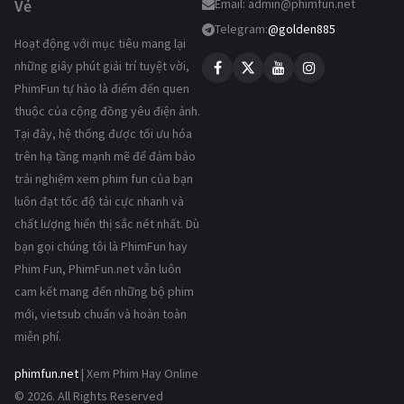
Vẻ
Email:
admin@phimfun.net
Telegram:
@golden885
Hoạt động với mục tiêu mang lại
những giây phút giải trí tuyệt vời,
PhimFun tự hào là điểm đến quen
thuộc của cộng đồng yêu điện ảnh.
Tại đây, hệ thống được tối ưu hóa
trên hạ tầng mạnh mẽ để đảm bảo
trải nghiệm xem phim fun của bạn
luôn đạt tốc độ tải cực nhanh và
chất lượng hiển thị sắc nét nhất. Dù
bạn gọi chúng tôi là PhimFun hay
Phim Fun, PhimFun.net vẫn luôn
cam kết mang đến những bộ phim
mới, vietsub chuẩn và hoàn toàn
miễn phí.
phimfun.net
| Xem Phim Hay Online
© 2026. All Rights Reserved