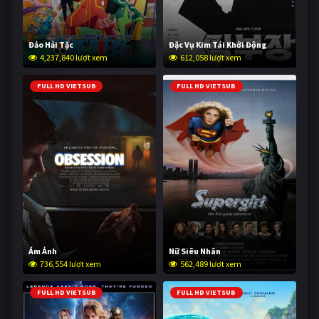
Đảo Hải Tặc
Đặc Vụ Kim Tái Khởi Động
4,237,840 lượt xem
612,058 lượt xem
FULL HD VIETSUB
FULL HD VIETSUB
Ám Ảnh
Nữ Siêu Nhân
736,554 lượt xem
562,489 lượt xem
FULL HD VIETSUB
FULL HD VIETSUB