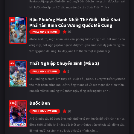
Rentaro Aijo quyết định đến một ngôi đền để cầu mong tìm được bạn gái
khi bước vào cấp ba. Lời cầu nguyện của cậu được Thần Tình Y ...
Hậu Phương Mạnh Nhất Thế Giới - Nhà Khai
#8
Phá Tân Binh Của Vương Quốc Mê Cung
10
FULL HD VIETSUB
Atobe Arihito, một nhân viên văn phòng luôn cống hiến hết mình cho
công việc, bất ngờ gặp tai nạn và được chuyển sinh đến dị giới mang tên
Vương quốc Mê Cung. Tại đây, anh trở thành một mạo hiểm gi ...
Thất Nghiệp Chuyển Sinh (Mùa 3)
#9
5
FULL HD VIETSUB
Sau những biến cố làm thay đổi cuộc đời, Rudeus Greyrat tiếp tục bước
vào một hành trình mới để trưởng thành cả về sức mạnh lẫn tinh thần.
Khi đối mặt với những thử thách ngày càng khắc nghiệt, anh ...
Đuốc Đen
#10
10
FULL HD VIETSUB
Jirô là một cậu bé được ông nuôi dưỡng và rèn luyện để trở thành ninja,
đồng thời sở hữu khả năng đặc biệt có thể giao tiếp với các loài động vật.
Bị mọi người xa lánh vì sự khác biệt của mình, cậu ...