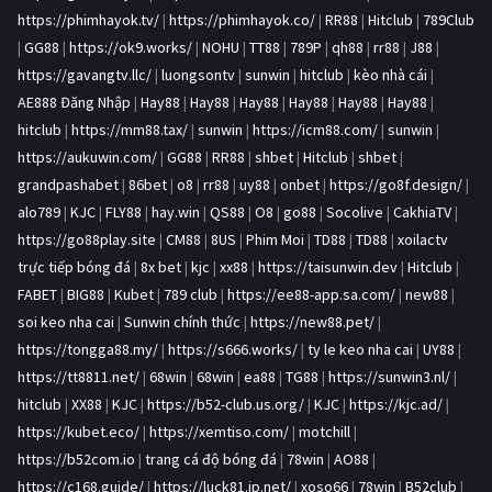
https://phimhayok.tv/
|
https://phimhayok.co/
|
RR88
|
Hitclub
|
789Club
|
GG88
|
https://ok9.works/
|
NOHU
|
TT88
|
789P
|
qh88
|
rr88
|
J88
|
https://gavangtv.llc/
|
luongsontv
|
sunwin
|
hitclub
|
kèo nhà cái
|
AE888 Đăng Nhập
|
Hay88
|
Hay88
|
Hay88
|
Hay88
|
Hay88
|
Hay88
|
hitclub
|
https://mm88.tax/
|
sunwin
|
https://icm88.com/
|
sunwin
|
https://aukuwin.com/
|
GG88
|
RR88
|
shbet
|
Hitclub
|
shbet
|
grandpashabet
|
86bet
|
o8
|
rr88
|
uy88
|
onbet
|
https://go8f.design/
|
alo789
|
KJC
|
FLY88
|
hay.win
|
QS88
|
O8
|
go88
|
Socolive
|
CakhiaTV
|
https://go88play.site
|
CM88
|
8US
|
Phim Moi
|
TD88
|
TD88
|
xoilactv
trực tiếp bóng đá
|
8x bet
|
kjc
|
xx88
|
https://taisunwin.dev
|
Hitclub
|
FABET
|
BIG88
|
Kubet
|
789 club
|
https://ee88-app.sa.com/
|
new88
|
soi keo nha cai
|
Sunwin chính thức
|
https://new88.pet/
|
https://tongga88.my/
|
https://s666.works/
|
ty le keo nha cai
|
UY88
|
https://tt8811.net/
|
68win
|
68win
|
ea88
|
TG88
|
https://sunwin3.nl/
|
hitclub
|
XX88
|
KJC
|
https://b52-club.us.org/
|
KJC
|
https://kjc.ad/
|
https://kubet.eco/
|
https://xemtiso.com/
|
motchill
|
https://b52com.io
|
trang cá độ bóng đá
|
78win
|
AO88
|
https://c168.guide/
|
https://luck81.jp.net/
|
xoso66
|
78win
|
B52club
|