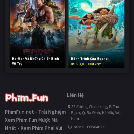
He-Man Và Những Chiến Binh
Hành Trình Của Moana
Vũ Trụ
503,038 lượt xem
253,083 lượt xem
Liên Hệ
22 đường Châu Long, P. Trúc
PhimFun.net - Trải Nghiệm
Bạch, Q. Ba Đình, Hà Nội, Việt
Nam
Xem Phim Fun Mượt Mà
Hotline: 0985646233
Nhất - Xem Phim Phải Vui