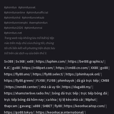
#phimfun #phimfunnet
#phimfunonline #phimfunofficial
#phimfunhd #phimfunvietsub
#phimfunmienphi #xemphimfun
#phimfun2026 #phimfunmoi
#phimfun.net
Trang web này không lưu trữ bất kỳ tệp
nào trên máy chủ của chúng tôi, chúng
tôi chỉ liên kết với phương tiện được lưu
trữ trên các dịch vụ của bên thứ 3.
Sv388
|
Sv368
|
xx88
|
https://luphim.com/
|
https://bet88.graphics/
|
KJC
|
go88
|
https://rr88pet.com/
|
https://cm88.cn.com/
|
XX88
|
go88
|
https://fly88.uno/
|
https://fly88.select/
|
https://phimhayok.onl/
|
https://fly88.green/
|
FLY88
|
FLY88
|
phimhayok
|
đá gà trực tiếp
|
CM88
|
https://mm88.center/
|
nhà cái uy tín
|
https://daga88.my/
|
https://xhamsterlive.radio.fm/
|
bóng đá trực tiếp
|
trực tiếp bóng đá
|
trực tiếp bóng đá hôm nay
|
ca khia
|
tỷ lệ kèo nhà cái
|
90phut
|
thapcam
|
gavang
|
u888
|
SHBET
|
fly88
|
https://keonhacaitop.com/
|
https://go88.tokyo/
|
https://keonhacai.international/
|