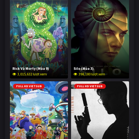
Rick Và Morty (Mùa 9)
Silo (Mùa 3)
3,015,632 lượt xem
398,180 lượt xem
FULL HD VIETSUB
FULL HD VIETSUB