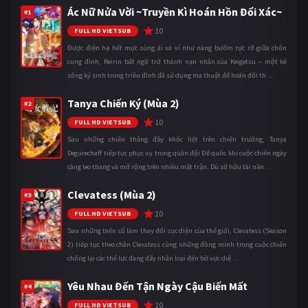
Ác Nữ Nửa Vời ~Truyền Kì Hoán Hồn Đổi Xác~
#1
10
FULL HD VIETSUB
Được điện hạ hết mực sủng ái và ví như nàng bướm rực rỡ giữa chốn
cung đình, Reirin bất ngờ trở thành nạn nhân của Keigetsu – một kẻ
sống ký sinh trong triều đình đã sử dụng ma thuật để hoán đổi th ...
Tanya Chiến Ký (Mùa 2)
#2
10
FULL HD VIETSUB
Sau những chiến thắng đầy khốc liệt trên chiến trường, Tanya
Degurechaff tiếp tục phục vụ trong quân đội Đế quốc khi cuộc chiến ngày
càng leo thang và mở rộng trên nhiều mặt trận. Dù sở hữu tài năn ...
Clevatess (Mùa 2)
#3
10
FULL HD VIETSUB
Sau những biến cố làm thay đổi cục diện của thế giới, Clevatess (Season
2) tiếp tục theo chân Clevatess cùng những đồng minh trong cuộc chiến
chống lại các thế lực đang đẩy nhân loại đến bờ vực diệ ...
Yêu Nhau Đến Tận Ngày Cậu Biến Mất
#4
10
FULL HD VIETSUB