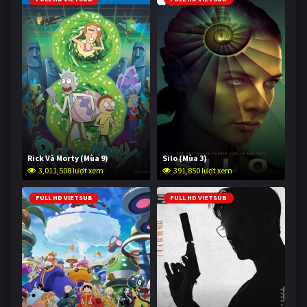
Rick Và Morty (Mùa 9)
Silo (Mùa 3)
3,011,508 lượt xem
391,850 lượt xem
FULL HD VIETSUB
FULL HD VIETSUB