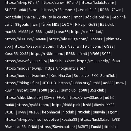
https://rikvip97.art/
|
https://sunwin97.art/
|
https://kclub.team/
|
SHBET
|
xx88
|
8kbet
|
https://rr88.se.net/
|
kèo nhà cái
|
RR88
|
78win
|
bongdalu
|
nha cai uy tin
|
ty le ca cuoc
|
7mcn
|
Xóc đĩa online
|
Kèo nhà
cái 5
|
88goals
|
iwin
|
Tài xỉu MD5
|
1GOM
|
Rikvip
|
Go88
|
B52 club
|
max88
|
MM88
|
Ae888
|
go88
|
xoso66
|
https://cm88.dad/
|
https://hi88.uno/
|
MM88
|
https://alo789ga.com/
|
Xoso66
|
phim sex
vlxx
|
https://xx88brand.com/
|
https://sunwin19.cn.com/
|
GG88
|
Xoso66
|
XX88
|
https://rr88it.com/
|
RR88
|
nổ hũ
|
MB66
|
SC88
|
https://www.fly888.club/
|
hitclub
|
77bet
|
https://mu88.help/
|
f168
|
https://hoiquantv.vip/
|
https://hoiquantv.site/
|
https://hoiquantv.online/
|
Kèo Nhà Cái
|
Socolive
|
8XX
|
SumClub
|
https://79king1.fun/
|
HITCLUB
|
https://uu88n.org/
|
tr88
|
ae888
|
mcw
|
kuwin
|
88bet
|
x88
|
ao88
|
qq88
|
sumclub
|
go88
|
B52 club
|
https://shbet.health/
|
33win
|
99ok
|
https://vnew88.net/
|
nổ hũ
|
mu88
|
https://qs88.team/
|
https://hi88.pink
|
hz88
|
68win
|
XX88
|
8XBET
|
Uy88
|
VN168
|
keonhacai
|
hitclub
|
789club
|
sunwin
|
1gom
|
https://rikvippro.me/
|
socolive
|
xocdia88
|
https://luck8.dad
|
LV88
|
98win
|
ao88
|
DN88
|
https://58win.autos/
|
8XBET
|
Fun88
|
Hitclub
|