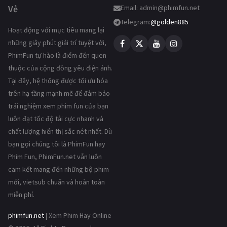
Vẻ
Email:
admin@phimfun.net
Telegram:
@golden885
Hoạt động với mục tiêu mang lại
những giây phút giải trí tuyệt vời,
PhimFun tự hào là điểm đến quen
thuộc của cộng đồng yêu điện ảnh.
Tại đây, hệ thống được tối ưu hóa
trên hạ tầng mạnh mẽ để đảm bảo
trải nghiệm xem phim fun của bạn
luôn đạt tốc độ tải cực nhanh và
chất lượng hiển thị sắc nét nhất. Dù
bạn gọi chúng tôi là PhimFun hay
Phim Fun, PhimFun.net vẫn luôn
cam kết mang đến những bộ phim
mới, vietsub chuẩn và hoàn toàn
miễn phí.
phimfun.net
| Xem Phim Hay Online