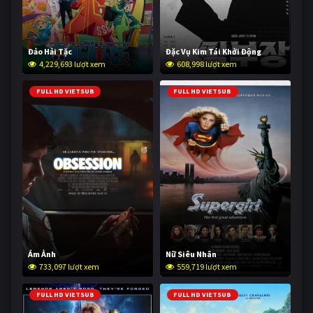
Đảo Hải Tặc
Đặc Vụ Kim Tái Khởi Động
4,229,693 lượt xem
608,998 lượt xem
FULL HD VIETSUB
FULL HD VIETSUB
Ám Ảnh
Nữ Siêu Nhân
733,097 lượt xem
559,719 lượt xem
FULL HD VIETSUB
FULL HD VIETSUB