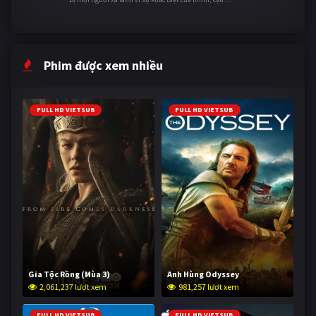
Phim được xem nhiều
FULL HD VIETSUB
FULL HD VIETSUB
Gia Tộc Rồng (Mùa 3)
Anh Hùng Odyssey
2,061,237 lượt xem
981,257 lượt xem
FULL HD VIETSUB
FULL HD VIETSUB