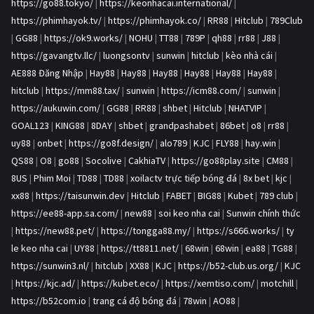
https://go88.tokyo/
|
https://keonhacai.international/
|
https://phimhayok.tv/
|
https://phimhayok.co/
|
RR88
|
Hitclub
|
789Club
|
GG88
|
https://ok9.works/
|
NOHU
|
TT88
|
789P
|
qh88
|
rr88
|
J88
|
https://gavangtv.llc/
|
luongsontv
|
sunwin
|
hitclub
|
kèo nhà cái
|
AE888 Đăng Nhập
|
Hay88
|
Hay88
|
Hay88
|
Hay88
|
Hay88
|
Hay88
|
hitclub
|
https://mm88.tax/
|
sunwin
|
https://icm88.com/
|
sunwin
|
https://aukuwin.com/
|
GG88
|
RR88
|
shbet
|
Hitclub
|
NHATVIP
|
GOAL123
|
KING88
|
8DAY
|
shbet
|
grandpashabet
|
86bet
|
o8
|
rr88
|
uy88
|
onbet
|
https://go8f.design/
|
alo789
|
KJC
|
FLY88
|
hay.win
|
QS88
|
O8
|
go88
|
Socolive
|
CakhiaTV
|
https://go88play.site
|
CM88
|
8US
|
Phim Moi
|
TD88
|
TD88
|
xoilactv trực tiếp bóng đá
|
8x bet
|
kjc
|
xx88
|
https://taisunwin.dev
|
Hitclub
|
FABET
|
BIG88
|
Kubet
|
789 club
|
https://ee88-app.sa.com/
|
new88
|
soi keo nha cai
|
Sunwin chính thức
|
https://new88.pet/
|
https://tongga88.my/
|
https://s666.works/
|
ty
le keo nha cai
|
UY88
|
https://tt8811.net/
|
68win
|
68win
|
ea88
|
TG88
|
https://sunwin3.nl/
|
hitclub
|
XX88
|
KJC
|
https://b52-club.us.org/
|
KJC
|
https://kjc.ad/
|
https://kubet.eco/
|
https://xemtiso.com/
|
motchill
|
https://b52com.io
|
trang cá độ bóng đá
|
78win
|
AO88
|