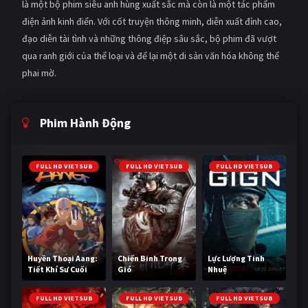
là một bộ phim siêu anh hùng xuất sắc mà còn là một tác phẩm
điện ảnh kinh điển. Với cốt truyện thông minh, diễn xuất đỉnh cao,
đạo diễn tài tình và những thông điệp sâu sắc, bộ phim đã vượt
qua ranh giới của thể loại và để lại một di sản văn hóa không thể
phai mờ.
Phim Hành Động
FULL HD VIETSUB
FULL HD VIETSUB
FULL HD VIETSUB
Huyền Thoại Aang:
Chiến Binh Trong
Lực Lượng Tinh
Tiết Khí Sư Cuối
Gió
Nhuệ
Cùng
FULL HD VIETSUB
FULL HD VIETSUB
FULL HD VIETSUB