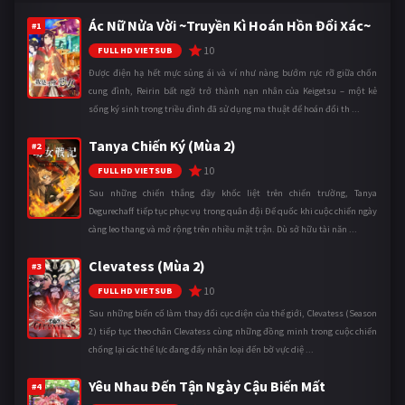
Ác Nữ Nửa Vời ~Truyền Kì Hoán Hồn Đổi Xác~
#1
10
FULL HD VIETSUB
Được điện hạ hết mực sủng ái và ví như nàng bướm rực rỡ giữa chốn
cung đình, Reirin bất ngờ trở thành nạn nhân của Keigetsu – một kẻ
sống ký sinh trong triều đình đã sử dụng ma thuật để hoán đổi th ...
Tanya Chiến Ký (Mùa 2)
#2
10
FULL HD VIETSUB
Sau những chiến thắng đầy khốc liệt trên chiến trường, Tanya
Degurechaff tiếp tục phục vụ trong quân đội Đế quốc khi cuộc chiến ngày
càng leo thang và mở rộng trên nhiều mặt trận. Dù sở hữu tài năn ...
Clevatess (Mùa 2)
#3
10
FULL HD VIETSUB
Sau những biến cố làm thay đổi cục diện của thế giới, Clevatess (Season
2) tiếp tục theo chân Clevatess cùng những đồng minh trong cuộc chiến
chống lại các thế lực đang đẩy nhân loại đến bờ vực diệ ...
Yêu Nhau Đến Tận Ngày Cậu Biến Mất
#4