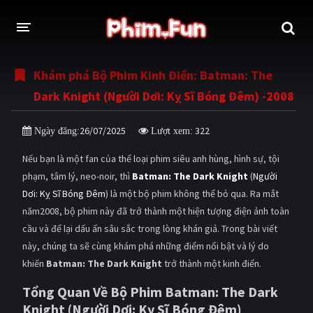
Khám phá Bộ Phim Kinh Điển: Batman: The
THỂ LOẠI
Dark Knight (Người Dơi: Kỵ Sĩ Bóng Đêm) -2008
Thần thoại - Cổ trang
Hành động
26/07/2025
322
Ngày đăng:
Lượt xem:
Tâm lý
Chiến tranh
Nếu bạn là một fan của thể loại phim siêu anh hùng, hình sự, tội
Võ thuật - Kiếm hiệp
Nhạc kịch
phạm, tâm lý, neo-noir, thì
Batman: The Dark Knight
(
Người
Dơi: Kỵ Sĩ Bóng Đêm
) là một bộ phim không thể bỏ qua. Ra mắt
Kinh dị
Tội phạm - Hình sự
năm2008, bộ phim này đã trở thành một hiện tượng điện ảnh toàn
Phiêu lưu
Hài hước
cầu và để lại dấu ấn sâu sắc trong lòng khán giả. Trong bài viết
này, chúng ta sẽ cùng khám phá những điểm nổi bật và lý do
Viễn tưởng
Khoa học - Tài liệu
khiến
Batman: The Dark Knight
trở thành một kinh điển.
Hoạt hình
Thể thao
Tổng Quan Về Bộ Phim Batman: The Dark
Knight (Người Dơi: Kỵ Sĩ Bóng Đêm)
Tình cảm - Lãng mạn
Kỳ ảo