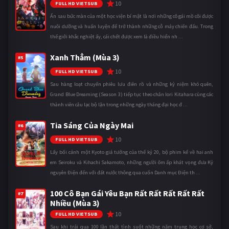
10
FULL HD VIETSUB
Ẩn sau bức màn của một học viện bí mật là nơi những cô gái mồ côi được
nuôi dưỡng và huấn luyện để trở thành những cỗ máy chiến đấu. Trong
thế giới khắc nghiệt ấy, cái chết được xem là điều hiển nh ...
Xanh Thẳm (Mùa 3)
#5
10
FULL HD VIETSUB
Sau hàng loạt chuyến phiêu lưu điên rồ và những kỷ niệm khó quên,
Grand Blue Dreaming (Season 3) tiếp tục theo chân Iori Kitahara cùng các
thành viên câu lạc bộ lặn trong những ngày tháng đại học đ ...
Tia Sáng Của Ngày Mai
#6
10
FULL HD VIETSUB
Lấy bối cảnh một Kyoto giả tưởng của thế kỷ 20, bộ phim kể về hai anh
em Seiroku và Kihachi Sakamoto, những người ôm ấp khát vọng đưa Kỷ
nguyên Điện đến với đất nước thông qua cuốn Danh mục Điện th ...
100 Cô Bạn Gái Yêu Bạn Rất Rất Rất Rất Rất
#7
Nhiều (Mùa 3)
10
FULL HD VIETSUB
Sau khi trải qua 100 lần thất tình suốt những năm trung học cơ sở,