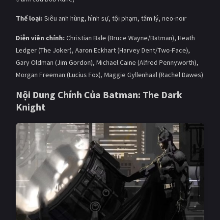
PHIM MỚI
Thể loại:
Siêu anh hùng, hình sự, tội phạm, tâm lý, neo-noir
PHIM BỘ
Diễn viên chính:
Christian Bale (Bruce Wayne/Batman), Heath
PHIM LẺ
Ledger (The Joker), Aaron Eckhart (Harvey Dent/Two-Face),
Gary Oldman (Jim Gordon), Michael Caine (Alfred Pennyworth),
PHIM CHIẾU RẠP
Morgan Freeman (Lucius Fox), Maggie Gyllenhaal (Rachel Dawes)
TUYỂN TẬP PHIM
Nội Dung Chính Của Batman: The Dark
Knight
BLOG