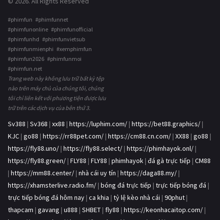
© 2026. All Rights Reserved
#phimfun #phimfunnet
#phimfunonline #phimfunofficial
#phimfunhd #phimfunvietsub
#phimfunmienphi #xemphimfun
#phimfun2026 #phimfunmoi
#phimfun.net
Trang web này không lưu trữ bất kỳ tệp
nào trên máy chủ của chúng tôi, chúng
tôi chỉ liên kết với phương tiện được lưu
trữ trên các dịch vụ của bên thứ 3.
Sv388
|
Sv368
|
xx88
|
https://luphim.com/
|
https://bet88.graphics/
|
KJC
|
go88
|
https://rr88pet.com/
|
https://cm88.cn.com/
|
XX88
|
go88
|
https://fly88.uno/
|
https://fly88.select/
|
https://phimhayok.onl/
|
https://fly88.green/
|
FLY88
|
FLY88
|
phimhayok
|
đá gà trực tiếp
|
CM88
|
https://mm88.center/
|
nhà cái uy tín
|
https://daga88.my/
|
https://xhamsterlive.radio.fm/
|
bóng đá trực tiếp
|
trực tiếp bóng đá
|
trực tiếp bóng đá hôm nay
|
ca khia
|
tỷ lệ kèo nhà cái
|
90phut
|
thapcam
|
gavang
|
u888
|
SHBET
|
fly88
|
https://keonhacaitop.com/
|