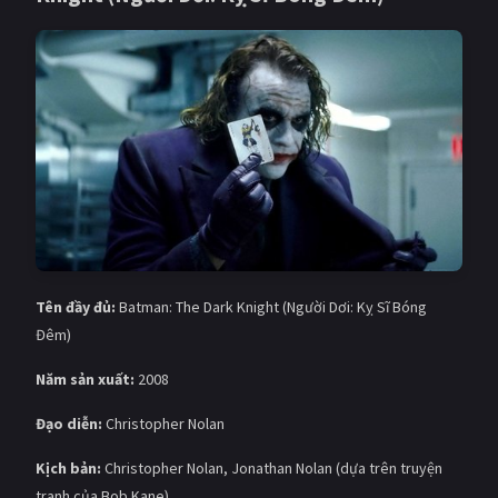
Giật gân
Gia đình
Bí ẩn
Lịch sử
Viễn Tây
Tiểu sử
GameShow
DramaTV
QUỐC GIA
Âu - Mỹ
Trung Quốc - Hồng Kông
Tên đầy đủ:
Batman: The Dark Knight (Người Dơi: Kỵ Sĩ Bóng
Hàn Quốc
Nhật Bản
Đêm)
Ấn Độ
Việt Nam
Năm sản xuất:
2008
Tổng hợp
Đạo diễn:
Christopher Nolan
Kịch bản:
Christopher Nolan, Jonathan Nolan (dựa trên truyện
CẬP NHẬT
tranh của Bob Kane)