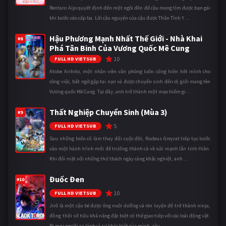
Rentaro Aijo quyết định đến một ngôi đền để cầu mong tìm được bạn gái
khi bước vào cấp ba. Lời cầu nguyện của cậu được Thần Tình Y ...
Hậu Phương Mạnh Nhất Thế Giới - Nhà Khai
#8
Phá Tân Binh Của Vương Quốc Mê Cung
10
FULL HD VIETSUB
Atobe Arihito, một nhân viên văn phòng luôn cống hiến hết mình cho
công việc, bất ngờ gặp tai nạn và được chuyển sinh đến dị giới mang tên
Vương quốc Mê Cung. Tại đây, anh trở thành một mạo hiểm gi ...
Thất Nghiệp Chuyển Sinh (Mùa 3)
#9
5
FULL HD VIETSUB
Sau những biến cố làm thay đổi cuộc đời, Rudeus Greyrat tiếp tục bước
vào một hành trình mới để trưởng thành cả về sức mạnh lẫn tinh thần.
Khi đối mặt với những thử thách ngày càng khắc nghiệt, anh ...
Đuốc Đen
#10
10
FULL HD VIETSUB
Jirô là một cậu bé được ông nuôi dưỡng và rèn luyện để trở thành ninja,
đồng thời sở hữu khả năng đặc biệt có thể giao tiếp với các loài động vật.
Bị mọi người xa lánh vì sự khác biệt của mình, cậu ...