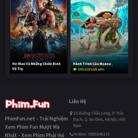
He-Man Và Những Chiến Binh
Hành Trình Của Moana
Vũ Trụ
500,618 lượt xem
250,302 lượt xem
Liên Hệ
22 đường Châu Long, P. Trúc
PhimFun.net - Trải Nghiệm
Bạch, Q. Ba Đình, Hà Nội, Việt
Nam
Xem Phim Fun Mượt Mà
Hotline: 0985646233
Nhất - Xem Phim Phải Vui