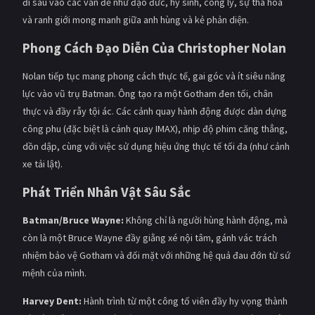
đi sâu vào các vấn đề như đạo đức, hy sinh, công lý, sự tha hóa
và ranh giới mong manh giữa anh hùng và kẻ phản diện.
Phong Cách Đạo Diễn Của Christopher Nolan
Nolan tiếp tục mang phong cách thực tế, gai góc và ít siêu năng
lực vào vũ trụ Batman. Ông tạo ra một Gotham đen tối, chân
thực và đầy rẫy tội ác. Các cảnh quay hành động được dàn dựng
công phu (đặc biệt là cảnh quay IMAX), nhịp độ phim căng thẳng,
dồn dập, cùng với việc sử dụng hiệu ứng thực tế tối đa (như cảnh
xe tải lật).
Phát Triển Nhân Vật Sâu Sắc
Batman/Bruce Wayne:
Không chỉ là người hùng hành động, mà
còn là một Bruce Wayne đầy giằng xé nội tâm, gánh vác trách
nhiệm bảo vệ Gotham và đối mặt với những hệ quả đau đớn từ sứ
mệnh của mình.
Harvey Dent:
Hành trình từ một công tố viên đầy hy vọng thành