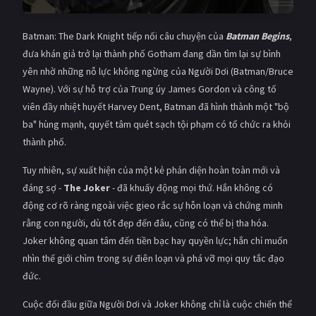
Batman: The Dark Knight tiếp nối câu chuyện của
Batman Begins
,
đưa khán giả trở lại thành phố Gotham đang dần tìm lại sự bình
yên nhờ những nỗ lực không ngừng của Người Dơi (Batman/Bruce
Wayne). Với sự hỗ trợ của Trung úy James Gordon và công tố
viên đầy nhiệt huyết Harvey Dent, Batman đã hình thành một "bộ
ba" hùng mạnh, quyết tâm quét sạch tội phạm có tổ chức ra khỏi
thành phố.
Tuy nhiên, sự xuất hiện của một kẻ phản diện hoàn toàn mới và
đáng sợ -
The Joker
- đã khuấy động mọi thứ. Hắn không có
động cơ rõ ràng ngoài việc gieo rắc sự hỗn loạn và chứng minh
rằng con người, dù tốt đẹp đến đâu, cũng có thể bị tha hóa.
Joker không quan tâm đến tiền bạc hay quyền lực; hắn chỉ muốn
nhìn thế giới chìm trong sự điên loạn và phá vỡ mọi quy tắc đạo
đức.
Cuộc đối đầu giữa Người Dơi và Joker không chỉ là cuộc chiến thể