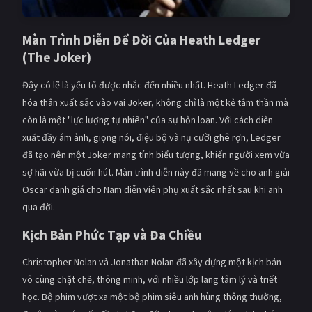
Màn Trình Diễn Để Đời Của Heath Ledger
(The Joker)
Đây có lẽ là yếu tố được nhắc đến nhiều nhất. Heath Ledger đã
hóa thân xuất sắc vào vai Joker, không chỉ là một kẻ tâm thần mà
còn là một "lực lượng tự nhiên" của sự hỗn loạn. Với cách diễn
xuất đầy ám ảnh, giọng nói, điệu bộ và nụ cười ghê rợn, Ledger
đã tạo nên một Joker mang tính biểu tượng, khiến người xem vừa
sợ hãi vừa bị cuốn hút. Màn trình diễn này đã mang về cho anh giải
Oscar danh giá cho Nam diễn viên phụ xuất sắc nhất sau khi anh
qua đời.
Kịch Bản Phức Tạp và Đa Chiều
Christopher Nolan và Jonathan Nolan đã xây dựng một kịch bản
vô cùng chặt chẽ, thông minh, với nhiều lớp lang tâm lý và triết
học. Bộ phim vượt xa một bộ phim siêu anh hùng thông thường,