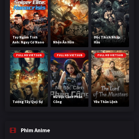
Tay Ngắm Tinh
Độc Thích Nhập
Anh: Nguy Cơ Nano
Nhện Ăn Hồn
Hầu
FULL HD VIETSUB
FULL HD VIETSUB
FULL HD VIETSUB
Nữ Đặc Cảnh Phản
Tương Tây Quỷ Sự
Công
Yêu Thần Lệnh
Phim Anime