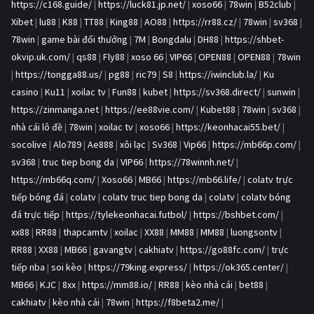
https://c168.guide/
|
https://luck81.jp.net/
|
xoso66
|
78win
|
B52club
|
Xibet
|
lu88
|
K88
|
TT88
|
King88
|
AO88
|
https://rr88.cz/
|
78win
|
sv368
|
78win
|
game bài đổi thưởng
|
7M
|
Bongdalu
|
DH88
|
https://shbet-
okvip.uk.com/
|
qs88
|
Fly88
|
xoso 66
|
VIP66
|
OPEN88
|
OPEN88
|
78win
|
https://tongga88.us/
|
pg88
|
ric79
|
S8
|
https://iwinclub.la/
|
Ku
casino
|
Ku11
|
xoilac tv
|
Fun88
|
kubet
|
https://sv368.direct/
|
sunwin
|
https://zinmanga.net
|
https://ee88vie.com/
|
Kubet88
|
78win
|
sv368
|
nhà cái lô đề
|
78win
|
xoilac tv
|
xoso66
|
https://keonhacai55.bet/
|
socolive
|
Alo789
|
Ae888
|
xôi lạc
|
Sv368
|
Vip66
|
https://mb66p.com/
|
sv368
|
truc tiep bong da
|
VIP66
|
https://78winnh.net/
|
https://mb66q.com/
|
Xoso66
|
MB66
|
https://mb66.life/
|
colatv trực
tiếp bóng đá
|
colatv
|
colatv truc tiep bong da
|
colatv
|
colatv bóng
đá trực tiếp
|
https://tylekeonhacai.futbol/
|
https://bshbet.com/
|
xx88
|
RR88
|
thapcamtv
|
xoilac
|
XX88
|
MM88
|
MM88
|
luongsontv
|
RR88
|
XX88
|
MB66
|
gavangtv
|
cakhiatv
|
https://go88fc.com/
|
trực
tiếp nba
|
soi kèo
|
https://79king.express/
|
https://ok365.center/
|
MB66
|
KJC
|
8xx
|
https://mm88.io/
|
RR88
|
kèo nhà cái
|
bet88
|
cakhiatv
|
kèo nhà cái
|
78win
|
https://f8beta2.me/
|