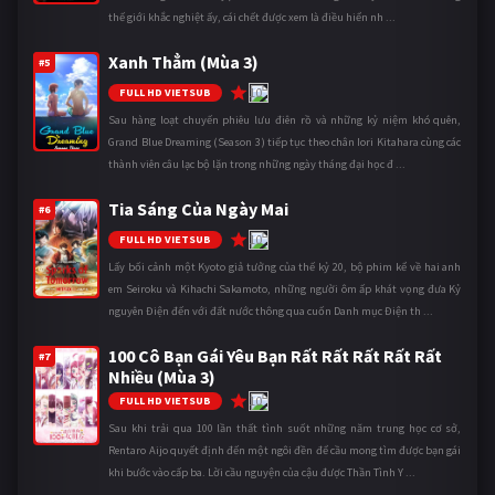
thế giới khắc nghiệt ấy, cái chết được xem là điều hiển nh ...
Xanh Thẳm (Mùa 3)
#5
10
FULL HD VIETSUB
Sau hàng loạt chuyến phiêu lưu điên rồ và những kỷ niệm khó quên,
Grand Blue Dreaming (Season 3) tiếp tục theo chân Iori Kitahara cùng các
thành viên câu lạc bộ lặn trong những ngày tháng đại học đ ...
Tia Sáng Của Ngày Mai
#6
10
FULL HD VIETSUB
Lấy bối cảnh một Kyoto giả tưởng của thế kỷ 20, bộ phim kể về hai anh
em Seiroku và Kihachi Sakamoto, những người ôm ấp khát vọng đưa Kỷ
nguyên Điện đến với đất nước thông qua cuốn Danh mục Điện th ...
100 Cô Bạn Gái Yêu Bạn Rất Rất Rất Rất Rất
#7
Nhiều (Mùa 3)
10
FULL HD VIETSUB
Sau khi trải qua 100 lần thất tình suốt những năm trung học cơ sở,
Rentaro Aijo quyết định đến một ngôi đền để cầu mong tìm được bạn gái
khi bước vào cấp ba. Lời cầu nguyện của cậu được Thần Tình Y ...