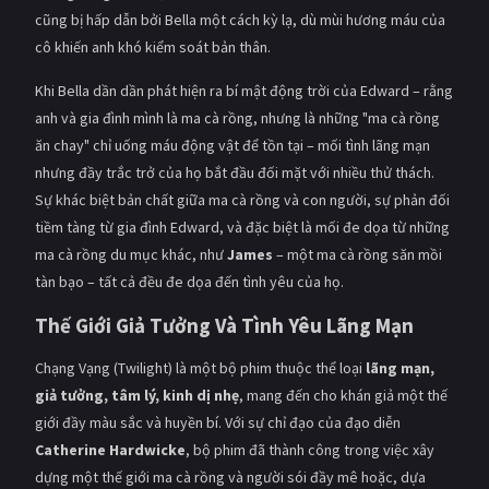
PHIM MỚI
cũng bị hấp dẫn bởi Bella một cách kỳ lạ, dù mùi hương máu của
cô khiến anh khó kiểm soát bản thân.
PHIM BỘ
Khi Bella dần dần phát hiện ra bí mật động trời của Edward – rằng
PHIM LẺ
anh và gia đình mình là ma cà rồng, nhưng là những "ma cà rồng
ăn chay" chỉ uống máu động vật để tồn tại – mối tình lãng mạn
PHIM CHIẾU RẠP
nhưng đầy trắc trở của họ bắt đầu đối mặt với nhiều thử thách.
TUYỂN TẬP PHIM
Sự khác biệt bản chất giữa ma cà rồng và con người, sự phản đối
tiềm tàng từ gia đình Edward, và đặc biệt là mối đe dọa từ những
BLOG
ma cà rồng du mục khác, như
James
– một ma cà rồng săn mồi
tàn bạo – tất cả đều đe dọa đến tình yêu của họ.
Thế Giới Giả Tưởng Và Tình Yêu Lãng Mạn
Chạng Vạng (Twilight) là một bộ phim thuộc thể loại
lãng mạn,
giả tưởng, tâm lý, kinh dị nhẹ
, mang đến cho khán giả một thế
giới đầy màu sắc và huyền bí. Với sự chỉ đạo của đạo diễn
Catherine Hardwicke
, bộ phim đã thành công trong việc xây
dựng một thế giới ma cà rồng và người sói đầy mê hoặc, dựa