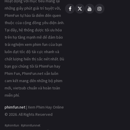
Hoạt động với mục tiêu mang lại
những giây phút giải trí tuyệt vời,
PhimFun tự hào là điểm đến quen
thuộc của cộng đồng yêu điện ảnh.
Tại đây, hệ thống được tối ưu hóa
trên hạ tầng mạnh mẽ để đảm bảo
trải nghiệm xem phim fun của bạn
luôn đạt tốc độ tải cực nhanh và
chất lượng hiển thị sắc nét nhất. Dù
bạn gọi chúng tôi là PhimFun hay
Phim Fun, PhimFun.net vẫn luôn
cam kết mang đến những bộ phim
mới, vietsub chuẩn và hoàn toàn
miễn phí.
phimfun.net
| Xem Phim Hay Online
© 2026. All Rights Reserved
#phimfun #phimfunnet