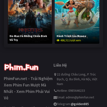
He-Man Và Những Chiến Binh
Hành Trình Của Moana
Vũ Trụ
486,311 lượt xem
234,434 lượt xem
Liên Hệ
22 đường Châu Long, P. Trúc
PhimFun.net - Trải Nghiệm
Bạch, Q. Ba Đình, Hà Nội, Việt
Nam
Xem Phim Fun Mượt Mà
Hotline: 0985646233
Nhất - Xem Phim Phải Vui
Vẻ
Email:
admin@phimfun.net
Telegram:
@golden885