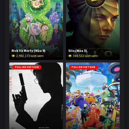
Rick Và Morty (Mùa 9)
Silo (Mùa 3)
2,992,173 lượt xem
349,532 lượt xem
FULL HD VIETSUB
FULL HD VIETSUB