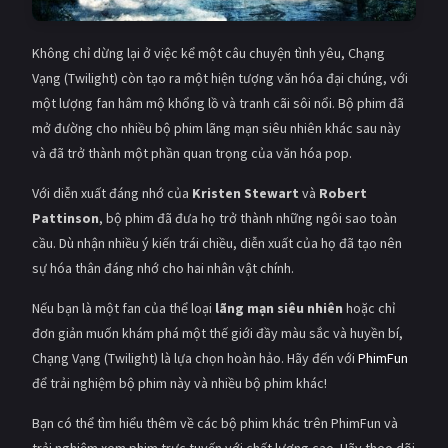
Không chỉ dừng lại ở việc kể một câu chuyện tình yêu, Chạng
Vạng (Twilight) còn tạo ra một hiện tượng văn hóa đại chúng, với
một lượng fan hâm mộ khổng lồ và tranh cãi sôi nổi. Bộ phim đã
mở đường cho nhiều bộ phim lãng mạn siêu nhiên khác sau này
và đã trở thành một phần quan trọng của văn hóa pop.
Với diễn xuất đáng nhớ của
Kristen Stewart
và
Robert
Pattinson
, bộ phim đã đưa họ trở thành những ngôi sao toàn
cầu. Dù nhận nhiều ý kiến trái chiều, diễn xuất của họ đã tạo nên
sự hóa thân đáng nhớ cho hai nhân vật chính.
Nếu bạn là một fan của thể loại
lãng mạn siêu nhiên
hoặc chỉ
đơn giản muốn khám phá một thế giới đầy màu sắc và huyền bí,
Chạng Vạng (Twilight) là lựa chọn hoàn hảo. Hãy đến với
PhimFun
để trải nghiệm bộ phim này và nhiều bộ phim khác!
Bạn có thể tìm hiểu thêm về các bộ phim khác trên PhimFun và
trải nghiệm xem phim trực tuyến với chất lượng cao. Hãy theo dõi