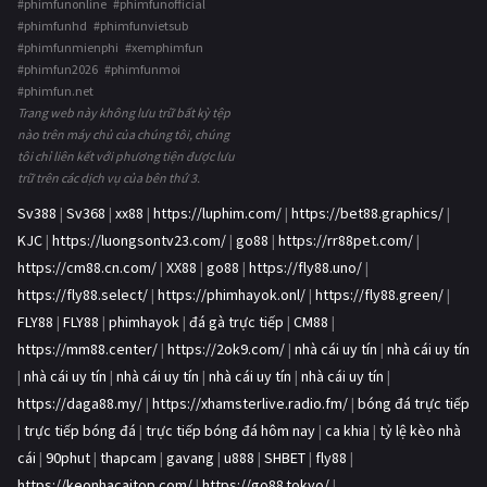
#phimfunonline #phimfunofficial
#phimfunhd #phimfunvietsub
#phimfunmienphi #xemphimfun
#phimfun2026 #phimfunmoi
#phimfun.net
Trang web này không lưu trữ bất kỳ tệp
nào trên máy chủ của chúng tôi, chúng
tôi chỉ liên kết với phương tiện được lưu
trữ trên các dịch vụ của bên thứ 3.
Sv388
|
Sv368
|
xx88
|
https://luphim.com/
|
https://bet88.graphics/
|
KJC
|
https://luongsontv23.com/
|
go88
|
https://rr88pet.com/
|
https://cm88.cn.com/
|
XX88
|
go88
|
https://fly88.uno/
|
https://fly88.select/
|
https://phimhayok.onl/
|
https://fly88.green/
|
FLY88
|
FLY88
|
phimhayok
|
đá gà trực tiếp
|
CM88
|
https://mm88.center/
|
https://2ok9.com/
|
nhà cái uy tín
|
nhà cái uy tín
|
nhà cái uy tín
|
nhà cái uy tín
|
nhà cái uy tín
|
nhà cái uy tín
|
https://daga88.my/
|
https://xhamsterlive.radio.fm/
|
bóng đá trực tiếp
|
trực tiếp bóng đá
|
trực tiếp bóng đá hôm nay
|
ca khia
|
tỷ lệ kèo nhà
cái
|
90phut
|
thapcam
|
gavang
|
u888
|
SHBET
|
fly88
|
https://keonhacaitop.com/
|
https://go88.tokyo/
|