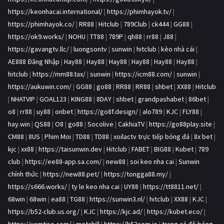
https://keonhacai.international/
|
https://phimhayok.tv/
|
https://phimhayok.co/
|
RR88
|
Hitclub
|
789Club
|
ck444
|
GG88
|
https://ok9.works/
|
NOHU
|
TT88
|
789P
|
qh88
|
rr88
|
J88
|
https://gavangtv.llc/
|
luongsontv
|
sunwin
|
hitclub
|
kèo nhà cái
|
AE888 Đăng Nhập
|
Hay88
|
Hay88
|
Hay88
|
Hay88
|
Hay88
|
Hay88
|
hitclub
|
https://mm88.tax/
|
sunwin
|
https://icm88.com/
|
sunwin
|
https://aukuwin.com/
|
GG88
|
go88
|
RR88
|
RR88
|
shbet
|
XX88
|
Hitclub
|
NHATVIP
|
GOAL123
|
KING88
|
8DAY
|
shbet
|
grandpashabet
|
86bet
|
o8
|
rr88
|
uy88
|
onbet
|
https://go8f.design/
|
alo789
|
KJC
|
FLY88
|
hay.win
|
QS88
|
O8
|
go88
|
Socolive
|
CakhiaTV
|
https://go88play.site
|
CM88
|
8US
|
Phim Moi
|
TD88
|
TD88
|
xoilactv trực tiếp bóng đá
|
8x bet
|
kjc
|
xx88
|
https://taisunwin.dev
|
Hitclub
|
FABET
|
BIG88
|
Kubet
|
789
club
|
https://ee88-app.sa.com/
|
new88
|
soi keo nha cai
|
Sunwin
chính thức
|
https://new88.pet/
|
https://tongga88.my/
|
https://s666.works/
|
ty le keo nha cai
|
UY88
|
https://tt8811.net/
|
68win
|
68win
|
ea88
|
TG88
|
https://sunwin3.nl/
|
hitclub
|
XX88
|
KJC
|
https://b52-club.us.org/
|
KJC
|
https://kjc.ad/
|
https://kubet.eco/
|
https://xemtiso.com/
|
motchill
|
https://b52com.io
|
trang cá độ bóng