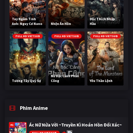
Tay Ngắm Tinh
Độc Thích Nhập
Anh: Nguy Cơ Nano
Nhện Ăn Hồn
Hầu
FULL HD VIETSUB
FULL HD VIETSUB
FULL HD VIETSUB
Nữ Đặc Cảnh Phản
Tương Tây Quỷ Sự
Công
Yêu Thần Lệnh
Phim Anime
Ác Nữ Nửa Vời ~Truyền Kì Hoán Hồn Đổi Xác~
#1
10
FULL HD VIETSUB