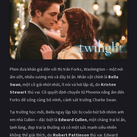
Giật gân
Gia đình
Bí ẩn
Lịch sử
Viễn Tây
Tiểu sử
GameShow
DramaTV
QUỐC GIA
Phim đưa khán giả đến với thị trấn Forks, Washington – một nơi
Âu - Mỹ
Trung Quốc - Hồng Kông
ẩm ướt, nhiều sương mù và đầy bí ẩn. Nhân vật chính là
Bella
Swan
, một cô gái nhút nhát, ít nói và hơi lập dị, do
Kristen
Hàn Quốc
Nhật Bản
Stewart
thủ vai. Cô quyết định chuyển từ Phoenix nắng ấm đến
Forks để sống cùng bố mình, cảnh sát trưởng Charlie Swan.
Ấn Độ
Việt Nam
Tại trường học mới, Bella ngay lập tức bị cuốn hút bởi nhóm anh
Tổng hợp
em nhà Cullen – đặc biệt là
Edward Cullen
, một chàng trai bí ẩn,
lạnh lùng, đẹp trai lạ thường và có một sức mạnh siêu nhiên
CẬP NHẬT
không thể giải thích, do
Robert Pattinson
thủ vai. Edward