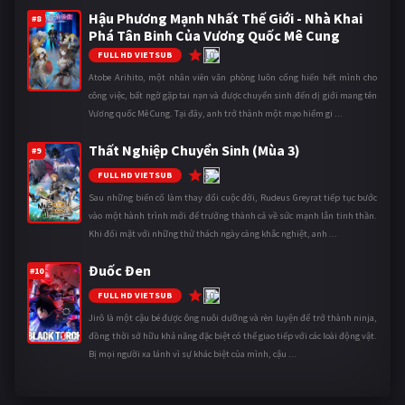
Hậu Phương Mạnh Nhất Thế Giới - Nhà Khai
#8
Phá Tân Binh Của Vương Quốc Mê Cung
10
FULL HD VIETSUB
Atobe Arihito, một nhân viên văn phòng luôn cống hiến hết mình cho
công việc, bất ngờ gặp tai nạn và được chuyển sinh đến dị giới mang tên
Vương quốc Mê Cung. Tại đây, anh trở thành một mạo hiểm gi ...
Thất Nghiệp Chuyển Sinh (Mùa 3)
#9
5
FULL HD VIETSUB
Sau những biến cố làm thay đổi cuộc đời, Rudeus Greyrat tiếp tục bước
vào một hành trình mới để trưởng thành cả về sức mạnh lẫn tinh thần.
Khi đối mặt với những thử thách ngày càng khắc nghiệt, anh ...
Đuốc Đen
#10
10
FULL HD VIETSUB
Jirô là một cậu bé được ông nuôi dưỡng và rèn luyện để trở thành ninja,
đồng thời sở hữu khả năng đặc biệt có thể giao tiếp với các loài động vật.
Bị mọi người xa lánh vì sự khác biệt của mình, cậu ...