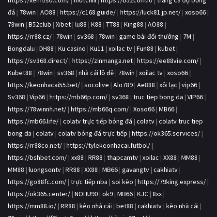
đá
|
78win
|
AO88
|
https://c168.guide/
|
https://luck81.jp.net/
|
xoso66
|
78win
|
B52club
|
Xibet
|
lu88
|
K88
|
TT88
|
King88
|
AO88
|
https://rr88.cz/
|
78win
|
sv368
|
78win
|
game bài đổi thưởng
|
7M
|
Bongdalu
|
DH88
|
Ku casino
|
Ku11
|
xoilac tv
|
Fun88
|
kubet
|
https://sv368.direct/
|
https://zinmanga.net
|
https://ee88vie.com/
|
Kubet88
|
78win
|
sv368
|
nhà cái lô đề
|
78win
|
xoilac tv
|
xoso66
|
https://keonhacai55.bet/
|
socolive
|
Alo789
|
Ae888
|
xôi lạc
|
vip66
|
Sv368
|
Vip66
|
https://mb66p.com/
|
sv368
|
truc tiep bong da
|
VIP66
|
https://78winnh.net/
|
https://mb66q.com/
|
Xoso66
|
MB66
|
https://mb66.life/
|
colatv trực tiếp bóng đá
|
colatv
|
colatv truc tiep
bong da
|
colatv
|
colatv bóng đá trực tiếp
|
https://ok365.services/
|
https://rr88co.net/
|
https://tylekeonhacai.futbol/
|
https://bshbet.com/
|
xx88
|
RR88
|
thapcamtv
|
xoilac
|
XX88
|
MM88
|
MM88
|
luongsontv
|
RR88
|
XX88
|
MB66
|
gavangtv
|
cakhiatv
|
https://go88fc.com/
|
trực tiếp nba
|
soi kèo
|
https://79king.express/
|
https://ok365.center/
|
NOHU90
|
ok9
|
MB66
|
KJC
|
8xx
|
https://mm88.io/
|
RR88
|
kèo nhà cái
|
bet88
|
cakhiatv
|
kèo nhà cái
|