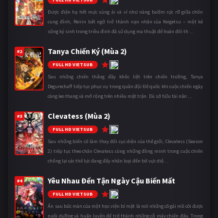
Được điện hạ hết mực sủng ái và ví như nàng bướm rực rỡ giữa chốn
cung đình, Reirin bất ngờ trở thành nạn nhân của Keigetsu – một kẻ
sống ký sinh trong triều đình đã sử dụng ma thuật để hoán đổi th ...
Tanya Chiến Ký (Mùa 2)
#2
10
FULL HD VIETSUB
Sau những chiến thắng đầy khốc liệt trên chiến trường, Tanya
Degurechaff tiếp tục phục vụ trong quân đội Đế quốc khi cuộc chiến ngày
càng leo thang và mở rộng trên nhiều mặt trận. Dù sở hữu tài năn ...
Clevatess (Mùa 2)
#3
10
FULL HD VIETSUB
Sau những biến cố làm thay đổi cục diện của thế giới, Clevatess (Season
2) tiếp tục theo chân Clevatess cùng những đồng minh trong cuộc chiến
chống lại các thế lực đang đẩy nhân loại đến bờ vực diệ ...
Yêu Nhau Đến Tận Ngày Cậu Biến Mất
#4
10
FULL HD VIETSUB
Ẩn sau bức màn của một học viện bí mật là nơi những cô gái mồ côi được
nuôi dưỡng và huấn luyện để trở thành những cỗ máy chiến đấu. Trong