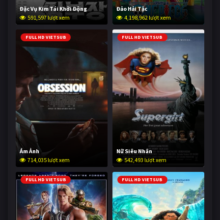
Đặc Vụ Kim Tái Khởi Động
Đảo Hải Tặc
591,597 lượt xem
4,198,962 lượt xem
FULL HD VIETSUB
FULL HD VIETSUB
Ám Ảnh
Nữ Siêu Nhân
714,035 lượt xem
542,493 lượt xem
FULL HD VIETSUB
FULL HD VIETSUB