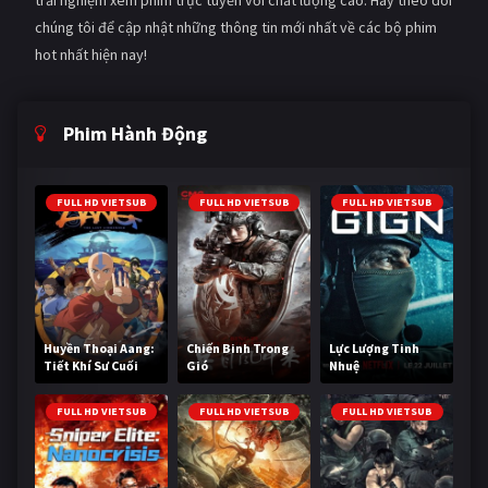
chúng tôi để cập nhật những thông tin mới nhất về các bộ phim
hot nhất hiện nay!
Phim Hành Động
FULL HD VIETSUB
FULL HD VIETSUB
FULL HD VIETSUB
Huyền Thoại Aang:
Chiến Binh Trong
Lực Lượng Tinh
Tiết Khí Sư Cuối
Gió
Nhuệ
Cùng
FULL HD VIETSUB
FULL HD VIETSUB
FULL HD VIETSUB