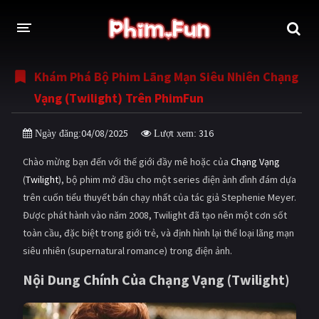
Khám Phá Bộ Phim Lãng Mạn Siêu Nhiên Chạng
THỂ LOẠI
Vạng (Twilight) Trên PhimFun
Thần thoại - Cổ trang
Hành động
04/08/2025
316
Ngày đăng:
Lượt xem:
Tâm lý
Chiến tranh
Chào mừng bạn đến với thế giới đầy mê hoặc của
Chạng Vạng
Võ thuật - Kiếm hiệp
Nhạc kịch
(
Twilight
), bộ phim mở đầu cho một series điện ảnh đình đám dựa
trên cuốn tiểu thuyết bán chạy nhất của tác giả Stephenie Meyer.
Kinh dị
Tội phạm - Hình sự
Được phát hành vào năm 2008, Twilight đã tạo nên một cơn sốt
Phiêu lưu
Hài hước
toàn cầu, đặc biệt trong giới trẻ, và định hình lại thể loại lãng mạn
siêu nhiên (supernatural romance) trong điện ảnh.
Viễn tưởng
Khoa học - Tài liệu
Nội Dung Chính Của Chạng Vạng (Twilight)
Hoạt hình
Thể thao
Tình cảm - Lãng mạn
Kỳ ảo