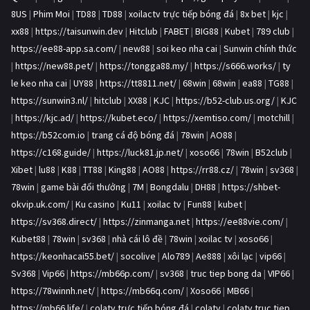
8US
|
Phim Moi
|
TD88
|
TD88
|
xoilactv trực tiếp bóng đá
|
8x bet
|
kjc
|
xx88
|
https://taisunwin.dev
|
Hitclub
|
FABET
|
BIG88
|
Kubet
|
789 club
|
https://ee88-app.sa.com/
|
new88
|
soi keo nha cai
|
Sunwin chính thức
|
https://new88.pet/
|
https://tongga88.my/
|
https://s666.works/
|
ty
le keo nha cai
|
UY88
|
https://tt8811.net/
|
68win
|
68win
|
ea88
|
TG88
|
https://sunwin3.nl/
|
hitclub
|
XX88
|
KJC
|
https://b52-club.us.org/
|
KJC
|
https://kjc.ad/
|
https://kubet.eco/
|
https://xemtiso.com/
|
motchill
|
https://b52com.io
|
trang cá độ bóng đá
|
78win
|
AO88
|
https://c168.guide/
|
https://luck81.jp.net/
|
xoso66
|
78win
|
B52club
|
Xibet
|
lu88
|
K88
|
TT88
|
King88
|
AO88
|
https://rr88.cz/
|
78win
|
sv368
|
78win
|
game bài đổi thưởng
|
7M
|
Bongdalu
|
DH88
|
https://shbet-
okvip.uk.com/
|
Ku casino
|
Ku11
|
xoilac tv
|
Fun88
|
kubet
|
https://sv368.direct/
|
https://zinmanga.net
|
https://ee88vie.com/
|
Kubet88
|
78win
|
sv368
|
nhà cái lô đề
|
78win
|
xoilac tv
|
xoso66
|
https://keonhacai55.bet/
|
socolive
|
Alo789
|
Ae888
|
xôi lạc
|
vip66
|
Sv368
|
Vip66
|
https://mb66p.com/
|
sv368
|
truc tiep bong da
|
VIP66
|
https://78winnh.net/
|
https://mb66q.com/
|
Xoso66
|
MB66
|
https://mb66.life/
|
colatv trực tiếp bóng đá
|
colatv
|
colatv truc tiep