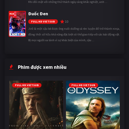
Khi đối mặt với những thử thách ngày càng khắc nghiệt, anh ...
Đuốc Đen
#10
10
FULL HD VIETSUB
Jirô là một cậu bé được ông nuôi dưỡng và rèn luyện để trở thành ninja,
đồng thời sở hữu khả năng đặc biệt có thể giao tiếp với các loài động vật.
Bị mọi người xa lánh vì sự khác biệt của mình, cậu ...
Phim được xem nhiều
FULL HD VIETSUB
FULL HD VIETSUB