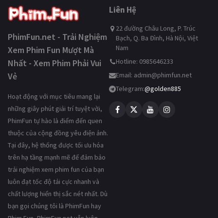
Liên Hệ
22 đường Châu Long, P. Trúc
PhimFun.net - Trải Nghiệm
Bạch, Q. Ba Đình, Hà Nội, Việt
Nam
Xem Phim Fun Mượt Mà
Hotline: 0985646233
Nhất - Xem Phim Phải Vui
Vẻ
Email:
admin@phimfun.net
Telegram:
@golden885
Hoạt động với mục tiêu mang lại
những giây phút giải trí tuyệt vời,
PhimFun tự hào là điểm đến quen
thuộc của cộng đồng yêu điện ảnh.
Tại đây, hệ thống được tối ưu hóa
trên hạ tầng mạnh mẽ để đảm bảo
trải nghiệm xem phim fun của bạn
luôn đạt tốc độ tải cực nhanh và
chất lượng hiển thị sắc nét nhất. Dù
bạn gọi chúng tôi là PhimFun hay