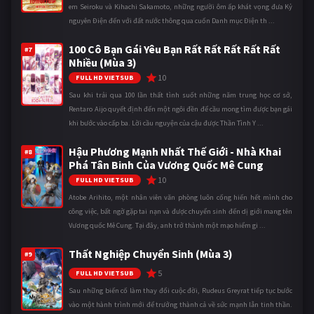
em Seiroku và Kihachi Sakamoto, những người ôm ấp khát vọng đưa Kỷ
nguyên Điện đến với đất nước thông qua cuốn Danh mục Điện th ...
100 Cô Bạn Gái Yêu Bạn Rất Rất Rất Rất Rất
#7
Nhiều (Mùa 3)
10
FULL HD VIETSUB
Sau khi trải qua 100 lần thất tình suốt những năm trung học cơ sở,
Rentaro Aijo quyết định đến một ngôi đền để cầu mong tìm được bạn gái
khi bước vào cấp ba. Lời cầu nguyện của cậu được Thần Tình Y ...
Hậu Phương Mạnh Nhất Thế Giới - Nhà Khai
#8
Phá Tân Binh Của Vương Quốc Mê Cung
10
FULL HD VIETSUB
Atobe Arihito, một nhân viên văn phòng luôn cống hiến hết mình cho
công việc, bất ngờ gặp tai nạn và được chuyển sinh đến dị giới mang tên
Vương quốc Mê Cung. Tại đây, anh trở thành một mạo hiểm gi ...
Thất Nghiệp Chuyển Sinh (Mùa 3)
#9
5
FULL HD VIETSUB
Sau những biến cố làm thay đổi cuộc đời, Rudeus Greyrat tiếp tục bước
vào một hành trình mới để trưởng thành cả về sức mạnh lẫn tinh thần.