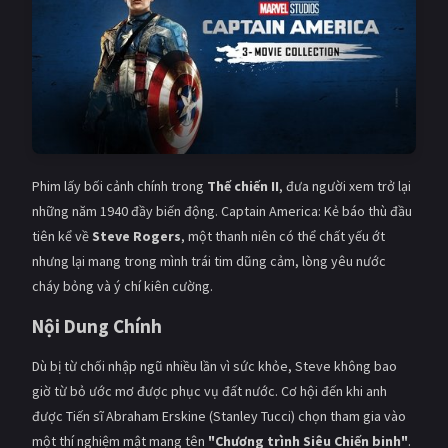
Phim lấy bối cảnh chính trong
Thế chiến II
, đưa người xem trở lại
những năm 1940 đầy biến động. Captain America: Kẻ báo thù đầu
tiên kể về
Steve Rogers
, một thanh niên có thể chất yếu ớt
nhưng lại mang trong mình trái tim dũng cảm, lòng yêu nước
cháy bỏng và ý chí kiên cường.
Nội Dung Chính
Dù bị từ chối nhập ngũ nhiều lần vì sức khỏe, Steve không bao
giờ từ bỏ ước mơ được phục vụ đất nước. Cơ hội đến khi anh
được Tiến sĩ Abraham Erskine (Stanley Tucci) chọn tham gia vào
một thí nghiệm mật mang tên
"Chương trình Siêu Chiến binh"
.