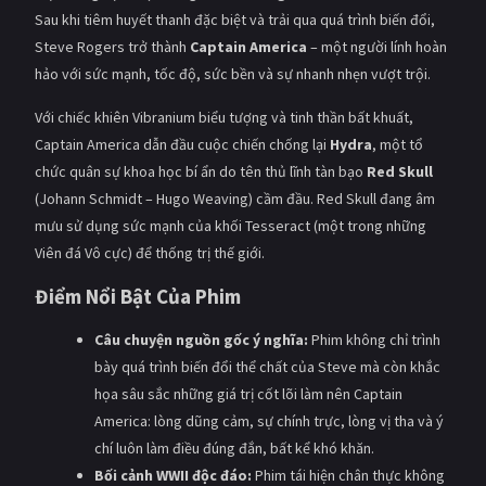
Sau khi tiêm huyết thanh đặc biệt và trải qua quá trình biến đổi,
Steve Rogers trở thành
Captain America
– một người lính hoàn
hảo với sức mạnh, tốc độ, sức bền và sự nhanh nhẹn vượt trội.
Với chiếc khiên Vibranium biểu tượng và tinh thần bất khuất,
Captain America dẫn đầu cuộc chiến chống lại
Hydra
, một tổ
chức quân sự khoa học bí ẩn do tên thủ lĩnh tàn bạo
Red Skull
(Johann Schmidt – Hugo Weaving) cầm đầu. Red Skull đang âm
mưu sử dụng sức mạnh của khối Tesseract (một trong những
Viên đá Vô cực) để thống trị thế giới.
Điểm Nổi Bật Của Phim
Câu chuyện nguồn gốc ý nghĩa:
Phim không chỉ trình
bày quá trình biến đổi thể chất của Steve mà còn khắc
họa sâu sắc những giá trị cốt lõi làm nên Captain
America: lòng dũng cảm, sự chính trực, lòng vị tha và ý
chí luôn làm điều đúng đắn, bất kể khó khăn.
Bối cảnh WWII độc đáo:
Phim tái hiện chân thực không