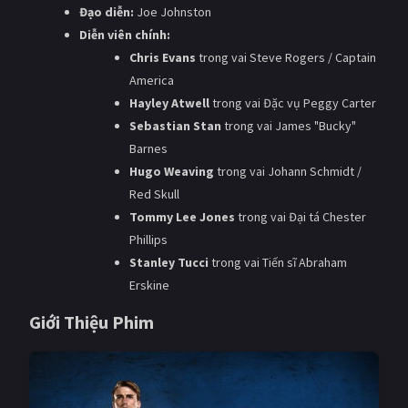
Đạo diễn:
Joe Johnston
PHIM MỚI
Diễn viên chính:
PHIM BỘ
Chris Evans
trong vai Steve Rogers / Captain
America
PHIM LẺ
Hayley Atwell
trong vai Đặc vụ Peggy Carter
Sebastian Stan
trong vai James "Bucky"
PHIM CHIẾU RẠP
Barnes
TUYỂN TẬP PHIM
Hugo Weaving
trong vai Johann Schmidt /
Red Skull
BLOG
Tommy Lee Jones
trong vai Đại tá Chester
Phillips
Stanley Tucci
trong vai Tiến sĩ Abraham
Erskine
Giới Thiệu Phim