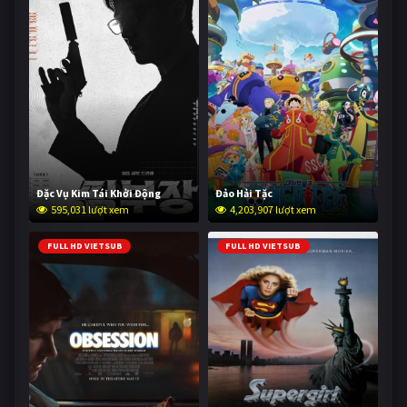
Đặc Vụ Kim Tái Khởi Động
Đảo Hải Tặc
595,031 lượt xem
4,203,907 lượt xem
FULL HD VIETSUB
FULL HD VIETSUB