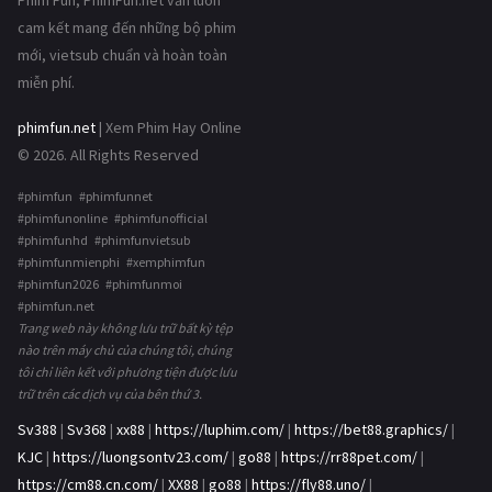
Phim Fun, PhimFun.net vẫn luôn
cam kết mang đến những bộ phim
mới, vietsub chuẩn và hoàn toàn
miễn phí.
phimfun.net
| Xem Phim Hay Online
© 2026. All Rights Reserved
#phimfun #phimfunnet
#phimfunonline #phimfunofficial
#phimfunhd #phimfunvietsub
#phimfunmienphi #xemphimfun
#phimfun2026 #phimfunmoi
#phimfun.net
Trang web này không lưu trữ bất kỳ tệp
nào trên máy chủ của chúng tôi, chúng
tôi chỉ liên kết với phương tiện được lưu
trữ trên các dịch vụ của bên thứ 3.
Sv388
|
Sv368
|
xx88
|
https://luphim.com/
|
https://bet88.graphics/
|
KJC
|
https://luongsontv23.com/
|
go88
|
https://rr88pet.com/
|
https://cm88.cn.com/
|
XX88
|
go88
|
https://fly88.uno/
|