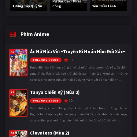
Nữ Đặc Cảnh Phản
Tương Tây Quỷ Sự
Công
Yêu Thần Lệnh
Phim Anime
Ác Nữ Nửa Vời ~Truyền Kì Hoán Hồn Đổi Xác~
#1
10
FULL HD VIETSUB
Được điện hạ hết mực sủng ái và ví như nàng bướm rực rỡ giữa chốn
cung đình, Reirin bất ngờ trở thành nạn nhân của Keigetsu – một kẻ
sống ký sinh trong triều đình đã sử dụng ma thuật để hoán đổi th ...
Tanya Chiến Ký (Mùa 2)
#2
10
FULL HD VIETSUB
Sau những chiến thắng đầy khốc liệt trên chiến trường, Tanya
Degurechaff tiếp tục phục vụ trong quân đội Đế quốc khi cuộc chiến ngày
càng leo thang và mở rộng trên nhiều mặt trận. Dù sở hữu tài năn ...
Clevatess (Mùa 2)
#3