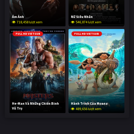
Ám Ảnh
Nữ Siêu Nhân
718,458 lượt xem
546,874 lượt xem
FULL HD VIETSUB
FULL HD VIETSUB
He-Man Và Những Chiến Binh
Hành Trình Của Moana
Vũ Trụ
489,656 lượt xem
238,137 lượt xem