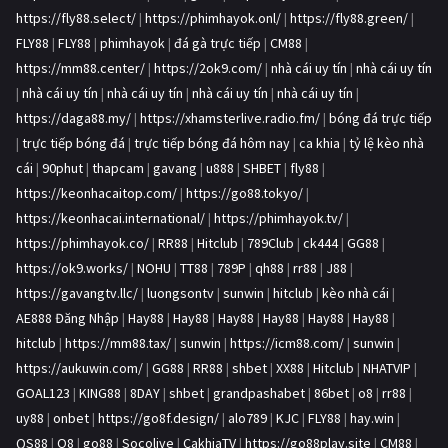
https://fly88.select/
|
https://phimhayok.onl/
|
https://fly88.green/
|
FLY88
|
FLY88
|
phimhayok
|
đá gà trực tiếp
|
CM88
|
https://mm88.center/
|
https://2ok9.com/
|
nhà cái uy tín
|
nhà cái uy tín
|
nhà cái uy tín
|
nhà cái uy tín
|
nhà cái uy tín
|
nhà cái uy tín
|
https://daga88.my/
|
https://xhamsterlive.radio.fm/
|
bóng đá trực tiếp
|
trực tiếp bóng đá
|
trực tiếp bóng đá hôm nay
|
ca khia
|
tỷ lệ kèo nhà
cái
|
90phut
|
thapcam
|
gavang
|
u888
|
SHBET
|
fly88
|
https://keonhacaitop.com/
|
https://go88.tokyo/
|
https://keonhacai.international/
|
https://phimhayok.tv/
|
https://phimhayok.co/
|
RR88
|
Hitclub
|
789Club
|
ck444
|
GG88
|
https://ok9.works/
|
NOHU
|
TT88
|
789P
|
qh88
|
rr88
|
J88
|
https://gavangtv.llc/
|
luongsontv
|
sunwin
|
hitclub
|
kèo nhà cái
|
AE888 Đăng Nhập
|
Hay88
|
Hay88
|
Hay88
|
Hay88
|
Hay88
|
Hay88
|
hitclub
|
https://mm88.tax/
|
sunwin
|
https://icm88.com/
|
sunwin
|
https://aukuwin.com/
|
GG88
|
RR88
|
shbet
|
XX88
|
Hitclub
|
NHATVIP
|
GOAL123
|
KING88
|
8DAY
|
shbet
|
grandpashabet
|
86bet
|
o8
|
rr88
|
uy88
|
onbet
|
https://go8f.design/
|
alo789
|
KJC
|
FLY88
|
hay.win
|
QS88
|
O8
|
go88
|
Socolive
|
CakhiaTV
|
https://go88play.site
|
CM88
|