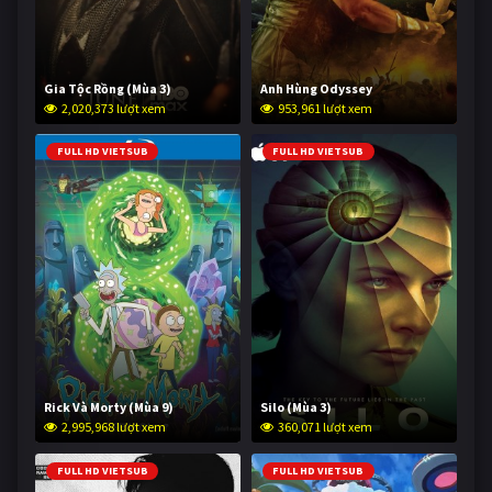
Gia Tộc Rồng (Mùa 3)
Anh Hùng Odyssey
2,020,373 lượt xem
953,961 lượt xem
FULL HD VIETSUB
FULL HD VIETSUB
Rick Và Morty (Mùa 9)
Silo (Mùa 3)
2,995,968 lượt xem
360,071 lượt xem
FULL HD VIETSUB
FULL HD VIETSUB