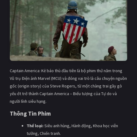
Giật gân
Gia đình
Bí ẩn
Lịch sử
Viễn Tây
Tiểu sử
GameShow
DramaTV
QUỐC GIA
Captain America: Kẻ báo thù đầu tiên là bộ phim thứ năm trong
Âu - Mỹ
Trung Quốc - Hồng Kông
Vũ trụ Điện ảnh Marvel (MCU) và đóng vai trò là câu chuyện nguồn
gốc (origin story) của Steve Rogers, từ một chàng trai gầy gò
Hàn Quốc
Nhật Bản
yếu ớt trở thành Captain America – Biểu tượng của Tự do và
Ấn Độ
Việt Nam
người lính siêu hạng.
Thông Tin Phim
Tổng hợp
Thể loại:
Siêu anh hùng, Hành động, Khoa học viễn
CẬP NHẬT
tưởng, Chiến tranh.