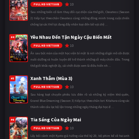
10
FULL HD VIETSUB
Sau những biến cố làm thay đổi cục diện của thế giới, Clevatess (Season
2) tiếp tục theo chân Clevatess cùng những đồng minh trong cuộc chiến
chống lại các thế lực đang đẩy nhân loại đến bờ vực diệ ...
Yêu Nhau Đến Tận Ngày Cậu Biến Mất
#4
10
FULL HD VIETSUB
Ẩn sau bức màn của một học viện bí mật là nơi những cô gái mồ côi được
nuôi dưỡng và huấn luyện để trở thành những cỗ máy chiến đấu. Trong
thế giới khắc nghiệt ấy, cái chết được xem là điều hiển nh ...
Xanh Thẳm (Mùa 3)
#5
10
FULL HD VIETSUB
Sau hàng loạt chuyến phiêu lưu điên rồ và những kỷ niệm khó quên,
Grand Blue Dreaming (Season 3) tiếp tục theo chân Iori Kitahara cùng các
thành viên câu lạc bộ lặn trong những ngày tháng đại học đ ...
Tia Sáng Của Ngày Mai
#6
10
FULL HD VIETSUB
Lấy bối cảnh một Kyoto giả tưởng của thế kỷ 20, bộ phim kể về hai anh