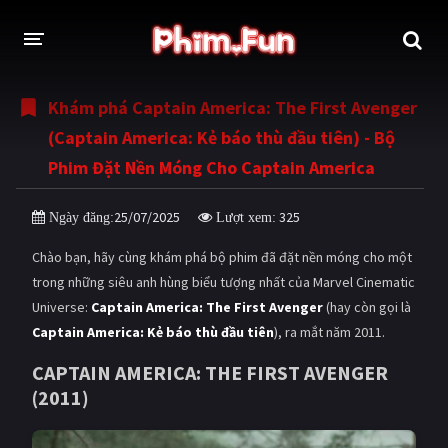
Khám phá Captain America: The First Avenger
THỂ LOẠI
(Captain America: Kẻ báo thù đầu tiên) - Bộ
Thần thoại - Cổ trang
Hành động
Phim Đặt Nền Móng Cho Captain America
Tâm lý
Chiến tranh
25/07/2025
325
Ngày đăng:
Lượt xem:
Võ thuật - Kiếm hiệp
Nhạc kịch
Chào bạn, hãy cùng khám phá bộ phim đã đặt nền móng cho một
Kinh dị
Tội phạm - Hình sự
trong những siêu anh hùng biểu tượng nhất của Marvel Cinematic
Universe:
Captain America: The First Avenger
(hay còn gọi là
Phiêu lưu
Hài hước
Captain America: Kẻ báo thù đầu tiên
), ra mắt năm 2011.
Viễn tưởng
Khoa học - Tài liệu
CAPTAIN AMERICA: THE FIRST AVENGER
(2011)
Hoạt hình
Thể thao
Tình cảm - Lãng mạn
Kỳ ảo