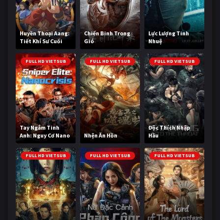
Huyền Thoại Aang:
Chiến Binh Trong
Lực Lượng Tinh
Tiết Khí Sư Cuối
Gió
Nhuệ
Cùng
FULL HD VIETSUB
FULL HD VIETSUB
FULL HD VIETSUB
Tay Ngắm Tinh
Độc Thích Nhập
Anh: Nguy Cơ Nano
Nhện Ăn Hồn
Hầu
FULL HD VIETSUB
FULL HD VIETSUB
FULL HD VIETSUB