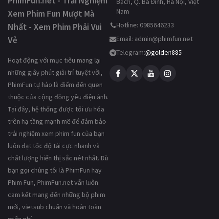
PhimFun.net - Trải Nghiệm
Bạch, Q. Ba Đình, Hà Nội, Việt
Nam
Xem Phim Fun Mượt Mà
Hotline: 0985646233
Nhất - Xem Phim Phải Vui
Vẻ
Email:
admin@phimfun.net
Telegram:
@golden885
Hoạt động với mục tiêu mang lại
những giây phút giải trí tuyệt vời,
PhimFun tự hào là điểm đến quen
thuộc của cộng đồng yêu điện ảnh.
Tại đây, hệ thống được tối ưu hóa
trên hạ tầng mạnh mẽ để đảm bảo
trải nghiệm xem phim fun của bạn
luôn đạt tốc độ tải cực nhanh và
chất lượng hiển thị sắc nét nhất. Dù
bạn gọi chúng tôi là PhimFun hay
Phim Fun, PhimFun.net vẫn luôn
cam kết mang đến những bộ phim
mới, vietsub chuẩn và hoàn toàn
miễn phí.