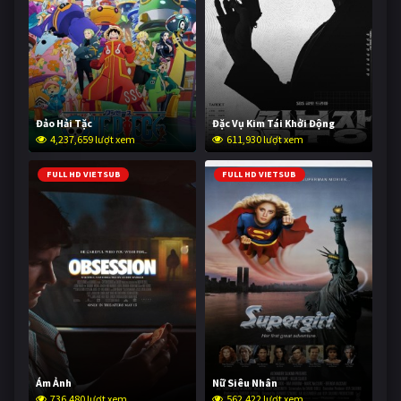
Đảo Hải Tặc
Đặc Vụ Kim Tái Khởi Động
4,237,659 lượt xem
611,930 lượt xem
FULL HD VIETSUB
FULL HD VIETSUB
Ám Ảnh
Nữ Siêu Nhân
736,480 lượt xem
562,422 lượt xem