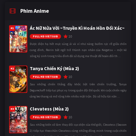
Phim Anime
Ác Nữ Nửa Vời ~Truyền Kì Hoán Hồn Đổi Xác~
#1
10
FULL HD VIETSUB
Được điện hạ hết mực sủng ái và ví như nàng bướm rực rỡ giữa chốn
cung đình, Reirin bất ngờ trở thành nạn nhân của Keigetsu – một kẻ
sống ký sinh trong triều đình đã sử dụng ma thuật để hoán đổi th ...
Tanya Chiến Ký (Mùa 2)
#2
10
FULL HD VIETSUB
Sau những chiến thắng đầy khốc liệt trên chiến trường, Tanya
Degurechaff tiếp tục phục vụ trong quân đội Đế quốc khi cuộc chiến ngày
càng leo thang và mở rộng trên nhiều mặt trận. Dù sở hữu tài năn ...
Clevatess (Mùa 2)
#3
10
FULL HD VIETSUB
Sau những biến cố làm thay đổi cục diện của thế giới, Clevatess (Season
2) tiếp tục theo chân Clevatess cùng những đồng minh trong cuộc chiến