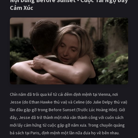
Cảm Xúc
Giật gân
Gia đình
Bí ẩn
Lịch sử
Viễn Tây
Tiểu sử
GameShow
DramaTV
QUỐC GIA
Âu - Mỹ
Trung Quốc - Hồng Kông
Hàn Quốc
Nhật Bản
Chín năm đã trôi qua kể từ cái đêm định mệnh tại Vienna, nơi
Ấn Độ
Việt Nam
Jesse (do Ethan Hawke thủ vai) và Celine (do Julie Delpy thủ vai)
lần đầu gặp gỡ trong Before Sunset (Trước Lúc Hoàng Hôn). Giờ
Tổng hợp
đây, Jesse đã trở thành một nhà văn thành công với cuốn sách
mới lấy cảm hứng từ cuộc gặp gỡ năm xưa. Trong chuyến quảng
CẬP NHẬT
bá sách tại Paris, định mệnh một lần nữa đưa họ về bên nhau.