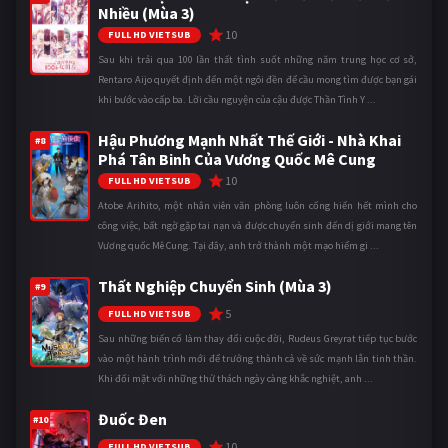
Nhiều (Mùa 3)
10
FULL HD VIETSUB
Sau khi trải qua 100 lần thất tình suốt những năm trung học cơ sở,
Rentaro Aijo quyết định đến một ngôi đền để cầu mong tìm được bạn gái
khi bước vào cấp ba. Lời cầu nguyện của cậu được Thần Tình Y ...
Hậu Phương Mạnh Nhất Thế Giới - Nhà Khai
#8
Phá Tân Binh Của Vương Quốc Mê Cung
10
FULL HD VIETSUB
Atobe Arihito, một nhân viên văn phòng luôn cống hiến hết mình cho
công việc, bất ngờ gặp tai nạn và được chuyển sinh đến dị giới mang tên
Vương quốc Mê Cung. Tại đây, anh trở thành một mạo hiểm gi ...
Thất Nghiệp Chuyển Sinh (Mùa 3)
#9
5
FULL HD VIETSUB
Sau những biến cố làm thay đổi cuộc đời, Rudeus Greyrat tiếp tục bước
vào một hành trình mới để trưởng thành cả về sức mạnh lẫn tinh thần.
Khi đối mặt với những thử thách ngày càng khắc nghiệt, anh ...
Đuốc Đen
#10
10
FULL HD VIETSUB