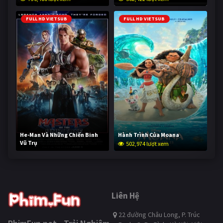
FULL HD VIETSUB
FULL HD VIETSUB
He-Man Và Những Chiến Binh
Hành Trình Của Moana
Vũ Trụ
502,974 lượt xem
252,978 lượt xem
Liên Hệ
22 đường Châu Long, P. Trúc