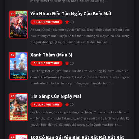
chống lại các thế lực đang đẩy nhân loại đến bờ vực diệ ...
Yêu Nhau Đến Tận Ngày Cậu Biến Mất
#4
10
FULL HD VIETSUB
Ẩn sau bức màn của một học viện bí mật là nơi những cô gái mồ côi được
nuôi dưỡng và huấn luyện để trở thành những cỗ máy chiến đấu. Trong
thế giới khắc nghiệt ấy, cái chết được xem là điều hiển nh ...
Xanh Thẳm (Mùa 3)
#5
10
FULL HD VIETSUB
Sau hàng loạt chuyến phiêu lưu điên rồ và những kỷ niệm khó quên,
Grand Blue Dreaming (Season 3) tiếp tục theo chân Iori Kitahara cùng các
thành viên câu lạc bộ lặn trong những ngày tháng đại học đ ...
Tia Sáng Của Ngày Mai
#6
10
FULL HD VIETSUB
Lấy bối cảnh một Kyoto giả tưởng của thế kỷ 20, bộ phim kể về hai anh
em Seiroku và Kihachi Sakamoto, những người ôm ấp khát vọng đưa Kỷ
nguyên Điện đến với đất nước thông qua cuốn Danh mục Điện th ...
100 Cô Bạn Gái Yêu Bạn Rất Rất Rất Rất Rất
#7