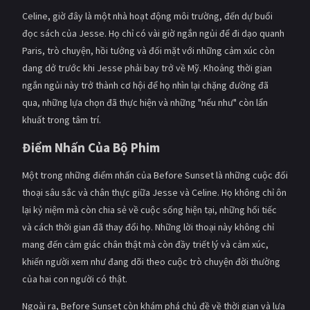
PHIM MỚI
Celine, giờ đây là một nhà hoạt động môi trường, đến dự buổi
đọc sách của Jesse. Họ chỉ có vài giờ ngắn ngủi để đi dạo quanh
PHIM BỘ
Paris, trò chuyện, hồi tưởng và đối mặt với những cảm xúc còn
PHIM LẺ
dang dở trước khi Jesse phải bay trở về Mỹ. Khoảng thời gian
ngắn ngủi này trở thành cơ hội để họ nhìn lại chặng đường đã
PHIM CHIẾU RẠP
qua, những lựa chọn đã thực hiện và những "nếu như" còn lẩn
khuất trong tâm trí.
TUYỂN TẬP PHIM
Điểm Nhấn Của Bộ Phim
BLOG
Một trong những điểm nhấn của Before Sunset là những cuộc đối
thoại sâu sắc và chân thực giữa Jesse và Celine. Họ không chỉ ôn
lại kỷ niệm mà còn chia sẻ về cuộc sống hiện tại, những hối tiếc
và cách thời gian đã thay đổi họ. Những lời thoại này không chỉ
mang đến cảm giác chân thật mà còn đầy triết lý và cảm xúc,
khiến người xem như đang dõi theo cuộc trò chuyện đời thường
của hai con người có thật.
Ngoài ra, Before Sunset còn khám phá chủ đề về thời gian và lựa