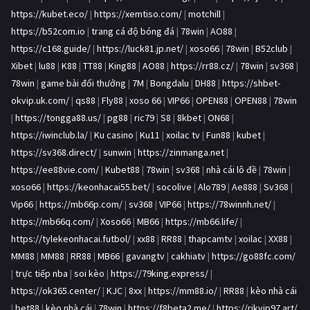
https://kubet.eco/
|
https://xemtiso.com/
|
motchill
|
https://b52com.io
|
trang cá độ bóng đá
|
78win
|
AO88
|
https://c168.guide/
|
https://luck81.jp.net/
|
xoso66
|
78win
|
B52club
|
Xibet
|
lu88
|
K88
|
TT88
|
King88
|
AO88
|
https://rr88.cz/
|
78win
|
sv368
|
78win
|
game bài đổi thưởng
|
7M
|
Bongdalu
|
DH88
|
https://shbet-
okvip.uk.com/
|
qs88
|
Fly88
|
xoso 66
|
VIP66
|
OPEN88
|
OPEN88
|
78win
|
https://tongga88.us/
|
pg88
|
ric79
|
S8
|
8kbet
|
ON68
|
https://iwinclub.la/
|
Ku casino
|
Ku11
|
xoilac tv
|
Fun88
|
kubet
|
https://sv368.direct/
|
sunwin
|
https://zinmanga.net
|
https://ee88vie.com/
|
Kubet88
|
78win
|
sv368
|
nhà cái lô đề
|
78win
|
xoso66
|
https://keonhacai55.bet/
|
socolive
|
Alo789
|
Ae888
|
Sv368
|
Vip66
|
https://mb66p.com/
|
sv368
|
VIP66
|
https://78winnh.net/
|
https://mb66q.com/
|
Xoso66
|
MB66
|
https://mb66.life/
|
https://tylekeonhacai.futbol/
|
xx88
|
RR88
|
thapcamtv
|
xoilac
|
XX88
|
MM88
|
MM88
|
RR88
|
MB66
|
gavangtv
|
cakhiatv
|
https://go88fc.com/
|
trực tiếp nba
|
soi kèo
|
https://79king.express/
|
https://ok365.center/
|
KJC
|
8xx
|
https://mm88.io/
|
RR88
|
kèo nhà cái
|
bet88
|
kèo nhà cái
|
78win
|
https://f8beta2.me/
|
https://rikvip97.art/