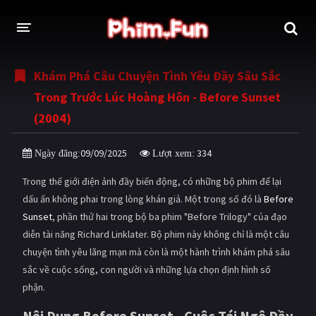
Khám Phá Câu Chuyện Tình Yêu Đầy Sâu Sắc
THỂ LOẠI
Trong Trước Lúc Hoàng Hôn - Before Sunset
Thần thoại - Cổ trang
Hành động
(2004)
Tâm lý
Chiến tranh
09/09/2025
334
Ngày đăng:
Lượt xem:
Võ thuật - Kiếm hiệp
Nhạc kịch
Trong thế giới điện ảnh đầy biến động, có những bộ phim để lại
Kinh dị
Tội phạm - Hình sự
dấu ấn không phai trong lòng khán giả. Một trong số đó là
Before
Sunset
, phần thứ hai trong bộ ba phim "Before Trilogy" của đạo
Phiêu lưu
Hài hước
diễn tài năng Richard Linklater. Bộ phim này không chỉ là một câu
chuyện tình yêu lãng mạn mà còn là một hành trình khám phá sâu
Viễn tưởng
Khoa học - Tài liệu
sắc về cuộc sống, con người và những lựa chọn định hình số
Hoạt hình
Thể thao
phận.
Tình cảm - Lãng mạn
Kỳ ảo
Nội Dung Before Sunset - Cuộc Tái Ngộ Đầy