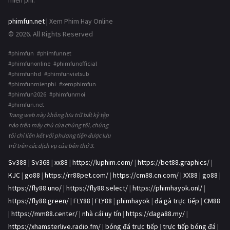
phimfun.net
| Xem Phim Hay Online
© 2026. All Rights Reserved
#phimfun #phimfunnet
#phimfunonline #phimfunofficial
#phimfunhd #phimfunvietsub
#phimfunmienphi #xemphimfun
#phimfun2026 #phimfunmoi
#phimfun.net
Trang web này không lưu trữ bất kỳ tệp
nào trên máy chủ của chúng tôi, chúng
tôi chỉ liên kết với phương tiện được lưu
trữ trên các dịch vụ của bên thứ 3.
Sv388
|
Sv368
|
xx88
|
https://luphim.com/
|
https://bet88.graphics/
|
KJC
|
go88
|
https://rr88pet.com/
|
https://cm88.cn.com/
|
XX88
|
go88
|
https://fly88.uno/
|
https://fly88.select/
|
https://phimhayok.onl/
|
https://fly88.green/
|
FLY88
|
FLY88
|
phimhayok
|
đá gà trực tiếp
|
CM88
|
https://mm88.center/
|
nhà cái uy tín
|
https://daga88.my/
|
https://xhamsterlive.radio.fm/
|
bóng đá trực tiếp
|
trực tiếp bóng đá
|