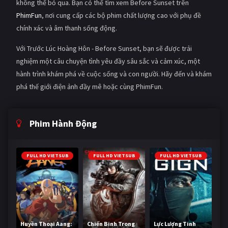
không thể bỏ qua. Bạn có thể tìm xem Before Sunset trên
PhimFun
, nơi cung cấp các bộ phim chất lượng cao với phụ đề
chính xác và âm thanh sống động.
Với Trước Lúc Hoàng Hôn - Before Sunset, bạn sẽ được trải
nghiệm một câu chuyện tình yêu đầy sâu sắc và cảm xúc, một
hành trình khám phá về cuộc sống và con người. Hãy đến và khám
phá thế giới điện ảnh đầy mê hoặc cùng PhimFun.
Phim Hành Động
FULL HD VIETSUB
FULL HD VIETSUB
FULL HD VIETSUB
Huyền Thoại Aang:
Chiến Binh Trong
Lực Lượng Tinh