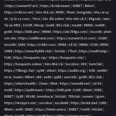
|
https://sunwin97.art/
|
https://kclub.team/
|
SHBET
|
8kbet
|
https://rr88.se.net/
|
kèo nhà cái
|
RR88
|
78win
|
bongdalu
|
nha cai uy
tin
|
ty le ca cuoc
|
7mcn
|
Xóc đĩa online
|
Kèo nhà cái 5
|
88goals
|
iwin
|
Tài xỉu MD5
|
1GOM
|
Rikvip
|
Go88
|
B52 club
|
max88
|
MM88
|
Ae888
|
go88
|
https://hi88.uno/
|
MM88
|
https://alo789ga.com/
|
Xoso66
|
phim
sex vlxx
|
https://xx88brand.com/
|
https://sunwin19.cn.com/
|
GG88
|
Xoso66
|
XX88
|
https://rr88it.com/
|
RR88
|
nổ hũ
|
MB66
|
SC88
|
RR88
|
CM88
|
https://www.fly888.club/
|
hitclub
|
77bet
|
https://mu88.help/
|
f168
|
https://hoiquantv.vip/
|
https://hoiquantv.site/
|
https://hoiquantv.online/
|
Kèo Nhà Cái
|
Socolive
|
8XX
|
SumClub
|
https://79king1.fun/
|
uy88
|
shbet
|
https://uu88n.org/
|
tr88
|
ae888
|
mcw
|
kuwin
|
88bet
|
x88
|
ao88
|
qq88
|
sumclub
|
go88
|
B52 club
|
https://shbet.health/
|
33win
|
99ok
|
https://vnew88.net/
|
nổ hũ
|
mu88
|
https://qs88.team/
|
https://hi88.pink
|
hz88
|
68win
|
XX88
|
8XBET
|
Uy88
|
VN168
|
keonhacai
|
hitclub
|
789club
|
sunwin
|
1gom
|
https://rikvippro.me/
|
socolive
|
xocdia88
|
https://luck8.dad
|
LV88
|
98win
|
ao88
|
DN88
|
https://58win.autos/
|
8XBET
|
Fun88
|
Hitclub
|
68win
|
Fun88
|
https://qs88.free/
|
https://vipwin.green/
|