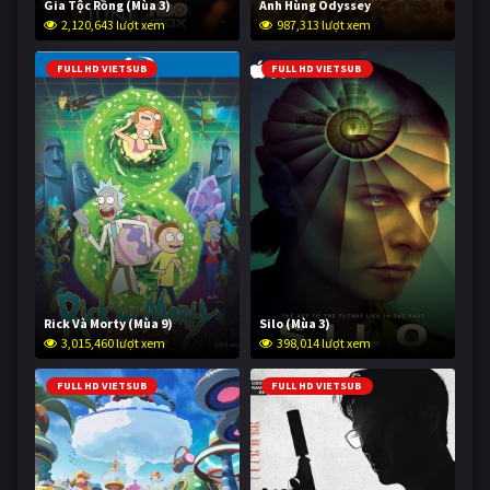
Gia Tộc Rồng (Mùa 3)
Anh Hùng Odyssey
2,120,643 lượt xem
987,313 lượt xem
FULL HD VIETSUB
FULL HD VIETSUB
Rick Và Morty (Mùa 9)
Silo (Mùa 3)
3,015,460 lượt xem
398,014 lượt xem
FULL HD VIETSUB
FULL HD VIETSUB