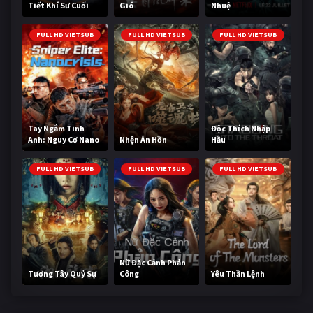
Tiết Khí Sư Cuối
Gió
Nhuệ
Cùng
FULL HD VIETSUB
FULL HD VIETSUB
FULL HD VIETSUB
Tay Ngắm Tinh
Độc Thích Nhập
Anh: Nguy Cơ Nano
Nhện Ăn Hồn
Hầu
FULL HD VIETSUB
FULL HD VIETSUB
FULL HD VIETSUB
Nữ Đặc Cảnh Phản
Tương Tây Quỷ Sự
Công
Yêu Thần Lệnh