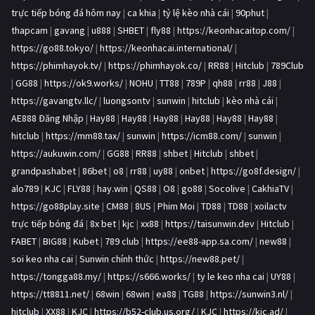
trực tiếp bóng đá hôm nay
|
ca khia
|
tỷ lệ kèo nhà cái
|
90phut
|
thapcam
|
gavang
|
u888
|
SHBET
|
fly88
|
https://keonhacaitop.com/
|
https://go88.tokyo/
|
https://keonhacai.international/
|
https://phimhayok.tv/
|
https://phimhayok.co/
|
RR88
|
Hitclub
|
789Club
|
GG88
|
https://ok9.works/
|
NOHU
|
TT88
|
789P
|
qh88
|
rr88
|
J88
|
https://gavangtv.llc/
|
luongsontv
|
sunwin
|
hitclub
|
kèo nhà cái
|
AE888 Đăng Nhập
|
Hay88
|
Hay88
|
Hay88
|
Hay88
|
Hay88
|
Hay88
|
hitclub
|
https://mm88.tax/
|
sunwin
|
https://icm88.com/
|
sunwin
|
https://aukuwin.com/
|
GG88
|
RR88
|
shbet
|
Hitclub
|
shbet
|
grandpashabet
|
86bet
|
o8
|
rr88
|
uy88
|
onbet
|
https://go8f.design/
|
alo789
|
KJC
|
FLY88
|
hay.win
|
QS88
|
O8
|
go88
|
Socolive
|
CakhiaTV
|
https://go88play.site
|
CM88
|
8US
|
Phim Moi
|
TD88
|
TD88
|
xoilactv
trực tiếp bóng đá
|
8x bet
|
kjc
|
xx88
|
https://taisunwin.dev
|
Hitclub
|
FABET
|
BIG88
|
Kubet
|
789 club
|
https://ee88-app.sa.com/
|
new88
|
soi keo nha cai
|
Sunwin chính thức
|
https://new88.pet/
|
https://tongga88.my/
|
https://s666.works/
|
ty le keo nha cai
|
UY88
|
https://tt8811.net/
|
68win
|
68win
|
ea88
|
TG88
|
https://sunwin3.nl/
|
hitclub
|
XX88
|
KJC
|
https://b52-club.us.org/
|
KJC
|
https://kjc.ad/
|