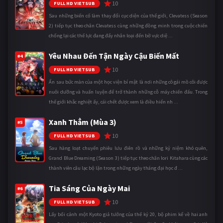
10
FULL HD VIETSUB
Sau những biến cố làm thay đổi cục diện của thế giới, Clevatess (Season
2) tiếp tục theo chân Clevatess cùng những đồng minh trong cuộc chiến
chống lại các thế lực đang đẩy nhân loại đến bờ vực diệ ...
Yêu Nhau Đến Tận Ngày Cậu Biến Mất
#4
10
FULL HD VIETSUB
Ẩn sau bức màn của một học viện bí mật là nơi những cô gái mồ côi được
nuôi dưỡng và huấn luyện để trở thành những cỗ máy chiến đấu. Trong
thế giới khắc nghiệt ấy, cái chết được xem là điều hiển nh ...
Xanh Thẳm (Mùa 3)
#5
10
FULL HD VIETSUB
Sau hàng loạt chuyến phiêu lưu điên rồ và những kỷ niệm khó quên,
Grand Blue Dreaming (Season 3) tiếp tục theo chân Iori Kitahara cùng các
thành viên câu lạc bộ lặn trong những ngày tháng đại học đ ...
Tia Sáng Của Ngày Mai
#6
10
FULL HD VIETSUB
Lấy bối cảnh một Kyoto giả tưởng của thế kỷ 20, bộ phim kể về hai anh