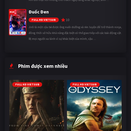
Đuốc Đen
#10
10
FULL HD VIETSUB
Jirô là một cậu bé được ông nuôi dưỡng và rèn luyện để trở thành ninja,
đồng thời sở hữu khả năng đặc biệt có thể giao tiếp với các loài động vật.
Bị mọi người xa lánh vì sự khác biệt của mình, cậu ...
Phim được xem nhiều
FULL HD VIETSUB
FULL HD VIETSUB