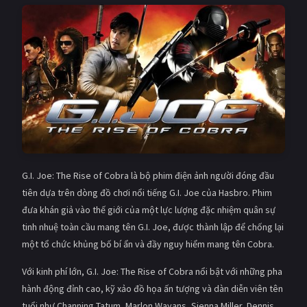
Giật gân
Gia đình
Bí ẩn
Lịch sử
Viễn Tây
Tiểu sử
GameShow
DramaTV
QUỐC GIA
Âu - Mỹ
Trung Quốc - Hồng Kông
G.I. Joe: The Rise of Cobra là bộ phim điện ảnh người đóng đầu
tiên dựa trên dòng đồ chơi nổi tiếng G.I. Joe của Hasbro. Phim
Hàn Quốc
Nhật Bản
đưa khán giả vào thế giới của một lực lượng đặc nhiệm quân sự
Ấn Độ
Việt Nam
tinh nhuệ toàn cầu mang tên G.I. Joe, được thành lập để chống lại
một tổ chức khủng bố bí ẩn và đầy nguy hiểm mang tên Cobra.
Tổng hợp
Với kinh phí lớn, G.I. Joe: The Rise of Cobra nổi bật với những pha
hành động đỉnh cao, kỹ xảo đồ họa ấn tượng và dàn diễn viên tên
CẬP NHẬT
tuổi như Channing Tatum, Marlon Wayans, Sienna Miller, Dennis