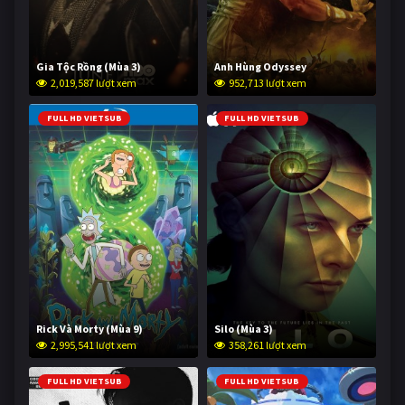
Gia Tộc Rồng (Mùa 3)
Anh Hùng Odyssey
2,019,587 lượt xem
952,713 lượt xem
FULL HD VIETSUB
FULL HD VIETSUB
Rick Và Morty (Mùa 9)
Silo (Mùa 3)
2,995,541 lượt xem
358,261 lượt xem
FULL HD VIETSUB
FULL HD VIETSUB