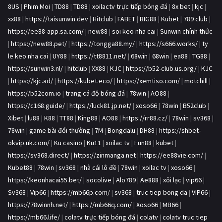
8US
|
Phim Moi
|
TD88
|
TD88
|
xoilactv trực tiếp bóng đá
|
8x bet
|
kjc
|
xx88
|
https://taisunwin.dev
|
Hitclub
|
FABET
|
BIG88
|
Kubet
|
789 club
|
https://ee88-app.sa.com/
|
new88
|
soi keo nha cai
|
Sunwin chính thức
|
https://new88.pet/
|
https://tongga88.my/
|
https://s666.works/
|
ty
le keo nha cai
|
UY88
|
https://tt8811.net/
|
68win
|
68win
|
ea88
|
TG88
|
https://sunwin3.nl/
|
hitclub
|
XX88
|
KJC
|
https://b52-club.us.org/
|
KJC
|
https://kjc.ad/
|
https://kubet.eco/
|
https://xemtiso.com/
|
motchill
|
https://b52com.io
|
trang cá độ bóng đá
|
78win
|
AO88
|
https://c168.guide/
|
https://luck81.jp.net/
|
xoso66
|
78win
|
B52club
|
Xibet
|
lu88
|
K88
|
TT88
|
King88
|
AO88
|
https://rr88.cz/
|
78win
|
sv368
|
78win
|
game bài đổi thưởng
|
7M
|
Bongdalu
|
DH88
|
https://shbet-
okvip.uk.com/
|
Ku casino
|
Ku11
|
xoilac tv
|
Fun88
|
kubet
|
https://sv368.direct/
|
https://zinmanga.net
|
https://ee88vie.com/
|
Kubet88
|
78win
|
sv368
|
nhà cái lô đề
|
78win
|
xoilac tv
|
xoso66
|
https://keonhacai55.bet/
|
socolive
|
Alo789
|
Ae888
|
xôi lạc
|
vip66
|
Sv368
|
Vip66
|
https://mb66p.com/
|
sv368
|
truc tiep bong da
|
VIP66
|
https://78winnh.net/
|
https://mb66q.com/
|
Xoso66
|
MB66
|
https://mb66.life/
|
colatv trực tiếp bóng đá
|
colatv
|
colatv truc tiep