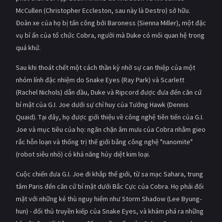
McCullen (Christopher Eccleston, sau này là Destro) sở hữu.
Đoàn xe của họ bị tấn công bởi Baroness (Sienna Miller), một đặc
vụ bí ẩn của tổ chức Cobra, người mà Duke có mối quan hệ trong
quá khứ.
Sau khi thoát chết một cách thần kỳ nhờ sự can thiệp của một
nhóm lính đặc nhiệm do Snake Eyes (Ray Park) và Scarlett
(Rachel Nichols) dẫn đầu, Duke và Ripcord được đưa đến căn cứ
bí mật của G.I. Joe dưới sự chỉ huy của Tướng Hawk (Dennis
Quaid). Tại đây, họ được giới thiệu về công nghệ tiên tiến của G.I.
Joe và mục tiêu của họ: ngăn chặn âm mưu của Cobra nhằm gieo
rắc hỗn loạn và thống trị thế giới bằng công nghệ "nanomite"
(robot siêu nhỏ) có khả năng hủy diệt kim loại.
Cuộc chiến đưa G.I. Joe đi khắp thế giới, từ sa mạc Sahara, trung
tâm Paris đến căn cứ bí mật dưới Bắc Cực của Cobra. Họ phải đối
mặt với những kẻ thù nguy hiểm như Storm Shadow (Lee Byung-
hun) - đối thủ truyền kiếp của Snake Eyes, và khám phá ra những