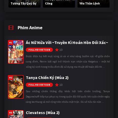
Tương Tây Quỷ Sự
Công
Yêu Thần Lệnh
Phim Anime
Ác Nữ Nửa Vời ~Truyền Kì Hoán Hồn Đổi Xác~
#1
10
FULL HD VIETSUB
Được điện hạ hết mực sủng ái và ví như nàng bướm rực rỡ giữa chốn
cung đình, Reirin bất ngờ trở thành nạn nhân của Keigetsu – một kẻ
sống ký sinh trong triều đình đã sử dụng ma thuật để hoán đổi th ...
Tanya Chiến Ký (Mùa 2)
#2
10
FULL HD VIETSUB
Sau những chiến thắng đầy khốc liệt trên chiến trường, Tanya
Degurechaff tiếp tục phục vụ trong quân đội Đế quốc khi cuộc chiến ngày
càng leo thang và mở rộng trên nhiều mặt trận. Dù sở hữu tài năn ...
Clevatess (Mùa 2)
#3