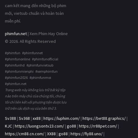
cam kết mang đến những bộ phim
mới, vietsub chuẩn và hoàn toàn
miễn phí.
phimfun.net
| Xem Phim Hay Online
© 2026. All Rights Reserved
#phimfun #phimfunnet
#phimfunonline #phimfunofficial
#phimfunhd #phimfunvietsub
#phimfunmienphi #xemphimfun
#phimfun2026 #phimfunmoi
#phimfun.net
Trang web này không lưu trữ bất kỳ tệp
nào trên máy chủ của chúng tôi, chúng
tôi chỉ liên kết với phương tiện được lưu
trữ trên các dịch vụ của bên thứ 3.
Sv388
|
Sv368
|
xx88
|
https://luphim.com/
|
https://bet88.graphics/
|
KJC
|
https://luongsontv23.com/
|
go88
|
https://rr88pet.com/
|
https://cm88.cn.com/
|
XX88
|
go88
|
https://fly88.uno/
|