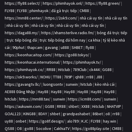
https://fly88.select/
|
https://phimhayok.onl/
|
https://fly88.green/
|
FLY88
|
FLY88
|
phimhayok
|
đá gà trực tiếp
|
CM88
|
https://mm88.center/
|
https://2ok9.com/
|
nhà cái uy tín
|
nhà cái uy tín
|
nhà cái uy tín
|
nhà cái uy tín
|
nhà cái uy tín
|
nhà cái uy tín
|
https://daga88.my/
|
https://xhamsterlive.radio.fm/
|
bóng đá trực tiếp
|
trực tiếp bóng đá
|
trực tiếp bóng đá hôm nay
|
ca khia
|
tỷ lệ kèo nhà
cái
|
90phut
|
thapcam
|
gavang
|
u888
|
SHBET
|
fly88
|
https://keonhacaitop.com/
|
https://go88.tokyo/
|
https://keonhacai.international/
|
https://phimhayok.tv/
|
https://phimhayok.co/
|
RR88
|
Hitclub
|
789Club
|
ck444
|
GG88
|
https://ok9.works/
|
NOHU
|
TT88
|
789P
|
qh88
|
rr88
|
J88
|
https://gavangtv.llc/
|
luongsontv
|
sunwin
|
hitclub
|
kèo nhà cái
|
AE888 Đăng Nhập
|
Hay88
|
Hay88
|
Hay88
|
Hay88
|
Hay88
|
Hay88
|
hitclub
|
https://mm88.tax/
|
sunwin
|
https://icm88.com/
|
sunwin
|
https://aukuwin.com/
|
GG88
|
RR88
|
shbet
|
XX88
|
Hitclub
|
NHATVIP
|
GOAL123
|
KING88
|
8DAY
|
shbet
|
grandpashabet
|
86bet
|
o8
|
rr88
|
uy88
|
onbet
|
https://go8f.design/
|
alo789
|
KJC
|
FLY88
|
hay.win
|
QS88
|
O8
|
go88
|
Socolive
|
CakhiaTV
|
https://go88play.site
|
CM88
|