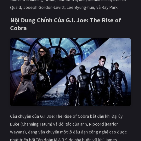
PHIM MỚI
Quaid, Joseph Gordon-Levitt, Lee Byung-hun, và Ray Park.
PHIM BỘ
Nội Dung Chính Của G.I. Joe: The Rise of
Cobra
PHIM LẺ
PHIM CHIẾU RẠP
TUYỂN TẬP PHIM
BLOG
Câu chuyện của G.I. Joe: The Rise of Cobra bắt đầu khi Đại úy
Duke (Channing Tatum) và đối tác của anh, Ripcord (Marlon
Wayans), đang vận chuyển một lô đầu đạn công nghệ cao được
phát triển bởi Tập đoàn M.A.R.S do nhà buôn vũ khí James