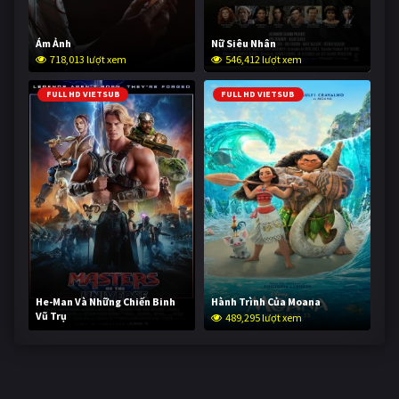
Ám Ảnh
Nữ Siêu Nhân
718,013 lượt xem
546,412 lượt xem
FULL HD VIETSUB
FULL HD VIETSUB
He-Man Và Những Chiến Binh
Hành Trình Của Moana
Vũ Trụ
489,295 lượt xem
237,831 lượt xem