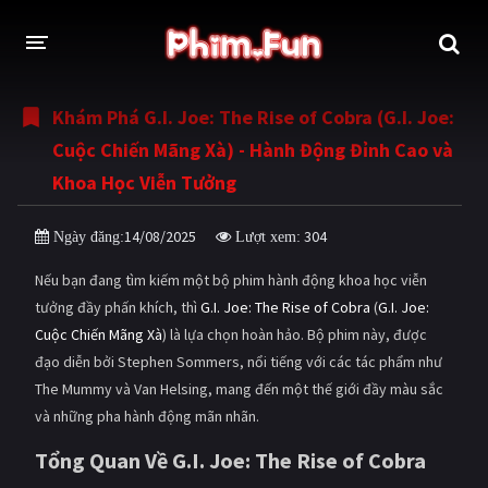
Khám Phá G.I. Joe: The Rise of Cobra (G.I. Joe:
THỂ LOẠI
Cuộc Chiến Mãng Xà) - Hành Động Đỉnh Cao và
Thần thoại - Cổ trang
Hành động
Khoa Học Viễn Tưởng
Tâm lý
Chiến tranh
14/08/2025
304
Ngày đăng:
Lượt xem:
Võ thuật - Kiếm hiệp
Nhạc kịch
Nếu bạn đang tìm kiếm một bộ phim hành động khoa học viễn
Kinh dị
Tội phạm - Hình sự
tưởng đầy phấn khích, thì
G.I. Joe: The Rise of Cobra
(
G.I. Joe:
Cuộc Chiến Mãng Xà
) là lựa chọn hoàn hảo. Bộ phim này, được
Phiêu lưu
Hài hước
đạo diễn bởi Stephen Sommers, nổi tiếng với các tác phẩm như
The Mummy và Van Helsing, mang đến một thế giới đầy màu sắc
Viễn tưởng
Khoa học - Tài liệu
và những pha hành động mãn nhãn.
Hoạt hình
Thể thao
Tổng Quan Về G.I. Joe: The Rise of Cobra
Tình cảm - Lãng mạn
Kỳ ảo