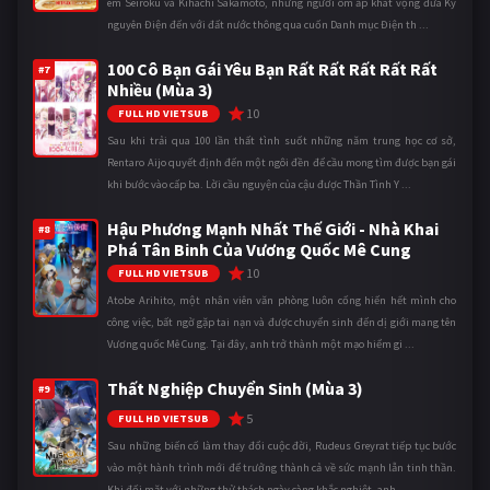
em Seiroku và Kihachi Sakamoto, những người ôm ấp khát vọng đưa Kỷ
nguyên Điện đến với đất nước thông qua cuốn Danh mục Điện th ...
100 Cô Bạn Gái Yêu Bạn Rất Rất Rất Rất Rất
#7
Nhiều (Mùa 3)
10
FULL HD VIETSUB
Sau khi trải qua 100 lần thất tình suốt những năm trung học cơ sở,
Rentaro Aijo quyết định đến một ngôi đền để cầu mong tìm được bạn gái
khi bước vào cấp ba. Lời cầu nguyện của cậu được Thần Tình Y ...
Hậu Phương Mạnh Nhất Thế Giới - Nhà Khai
#8
Phá Tân Binh Của Vương Quốc Mê Cung
10
FULL HD VIETSUB
Atobe Arihito, một nhân viên văn phòng luôn cống hiến hết mình cho
công việc, bất ngờ gặp tai nạn và được chuyển sinh đến dị giới mang tên
Vương quốc Mê Cung. Tại đây, anh trở thành một mạo hiểm gi ...
Thất Nghiệp Chuyển Sinh (Mùa 3)
#9
5
FULL HD VIETSUB
Sau những biến cố làm thay đổi cuộc đời, Rudeus Greyrat tiếp tục bước
vào một hành trình mới để trưởng thành cả về sức mạnh lẫn tinh thần.
Khi đối mặt với những thử thách ngày càng khắc nghiệt, anh ...