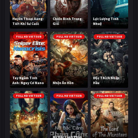
Huyền Thoại Aang:
Chiến Binh Trong
Lực Lượng Tinh
Tiết Khí Sư Cuối
Gió
Nhuệ
Cùng
FULL HD VIETSUB
FULL HD VIETSUB
FULL HD VIETSUB
Tay Ngắm Tinh
Độc Thích Nhập
Anh: Nguy Cơ Nano
Nhện Ăn Hồn
Hầu
FULL HD VIETSUB
FULL HD VIETSUB
FULL HD VIETSUB
Nữ Đặc Cảnh Phản