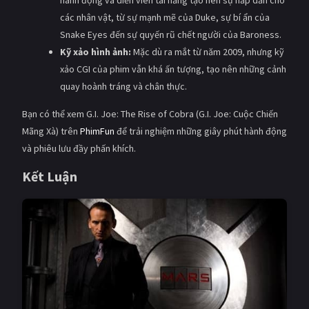
hành động và diễn viên tài năng tạo nên sự hấp dẫn cho
các nhân vật, từ sự mạnh mẽ của Duke, sự bí ẩn của
Snake Eyes đến sự quyến rũ chết người của Baroness.
Kỹ xảo hình ảnh:
Mặc dù ra mắt từ năm 2009, nhưng kỹ
xảo CGI của phim vẫn khá ấn tượng, tạo nên những cảnh
quay hoành tráng và chân thực.
Bạn có thể xem G.I. Joe: The Rise of Cobra (G.I. Joe: Cuộc Chiến
Mãng Xà) trên
PhimFun
để trải nghiệm những giây phút hành động
và phiêu lưu đầy phấn khích.
Kết Luận