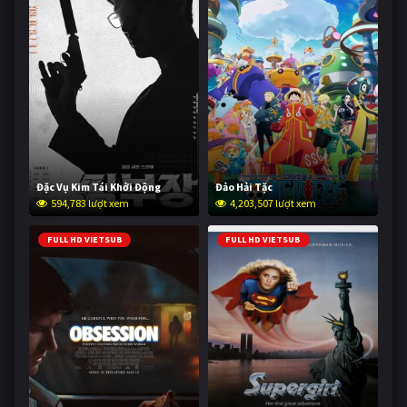
Đặc Vụ Kim Tái Khởi Động
Đảo Hải Tặc
594,783 lượt xem
4,203,507 lượt xem
FULL HD VIETSUB
FULL HD VIETSUB