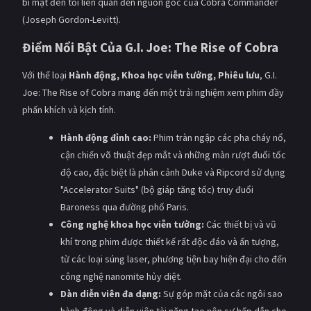
bí mật đen tối liên quan đến nguồn gốc của Cobra Commander
(Joseph Gordon-Levitt).
Điểm Nổi Bật Của G.I. Joe: The Rise of Cobra
Với thể loại
Hành động, Khoa học viễn tưởng, Phiêu lưu
, G.I.
Joe: The Rise of Cobra mang đến một trải nghiệm xem phim đầy
phấn khích và kịch tính.
Hành động đỉnh cao:
Phim tràn ngập các pha cháy nổ,
cận chiến võ thuật đẹp mắt và những màn rượt đuổi tốc
độ cao, đặc biệt là phân cảnh Duke và Ripcord sử dụng
"Accelerator Suits" (bộ giáp tăng tốc) truy đuổi
Baroness qua đường phố Paris.
Công nghệ khoa học viễn tưởng:
Các thiết bị và vũ
khí trong phim được thiết kế rất độc đáo và ấn tượng,
từ các loại súng laser, phương tiện bay hiện đại cho đến
công nghệ nanomite hủy diệt.
Dàn diễn viên đa dạng:
Sự góp mặt của các ngôi sao