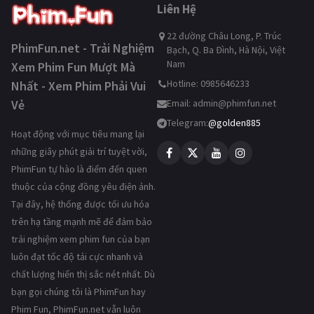
Liên Hệ
22 đường Châu Long, P. Trúc
PhimFun.net - Trải Nghiệm
Bạch, Q. Ba Đình, Hà Nội, Việt
Nam
Xem Phim Fun Mượt Mà
Hotline: 0985646233
Nhất - Xem Phim Phải Vui
Vẻ
Email:
admin@phimfun.net
Telegram:
@golden885
Hoạt động với mục tiêu mang lại
những giây phút giải trí tuyệt vời,
PhimFun tự hào là điểm đến quen
thuộc của cộng đồng yêu điện ảnh.
Tại đây, hệ thống được tối ưu hóa
trên hạ tầng mạnh mẽ để đảm bảo
trải nghiệm xem phim fun của bạn
luôn đạt tốc độ tải cực nhanh và
chất lượng hiển thị sắc nét nhất. Dù
bạn gọi chúng tôi là PhimFun hay
Phim Fun, PhimFun.net vẫn luôn