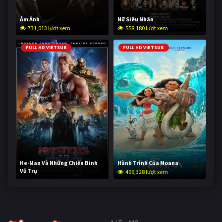
Ám Ảnh
Nữ Siêu Nhân
731,013 lượt xem
558,180 lượt xem
FULL HD VIETSUB
FULL HD VIETSUB
He-Man Và Những Chiến Binh
Hành Trình Của Moana
Vũ Trụ
499,328 lượt xem
248,723 lượt xem