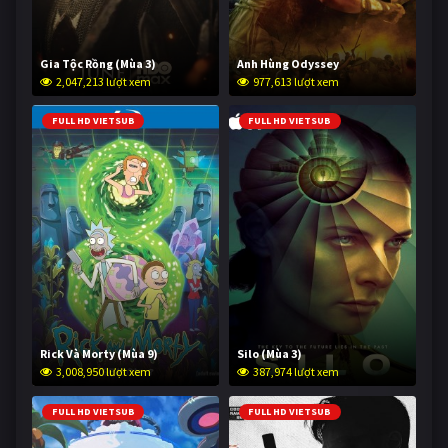
Gia Tộc Rồng (Mùa 3)
Anh Hùng Odyssey
2,047,213 lượt xem
977,613 lượt xem
FULL HD VIETSUB
FULL HD VIETSUB
Rick Và Morty (Mùa 9)
Silo (Mùa 3)
3,008,950 lượt xem
387,974 lượt xem
FULL HD VIETSUB
FULL HD VIETSUB