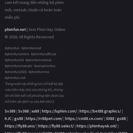
cam kết mang đến những bộ phim
mới, vietsub chuẩn và hoàn toàn
miễn phí.
phimfun.net
| Xem Phim Hay Online
© 2026. All Rights Reserved
#phimfun #phimfunnet
#phimfunonline #phimfunofficial
#phimfunhd #phimfunvietsub
#phimfunmienphi #xemphimfun
#phimfun2026 #phimfunmoi
#phimfun.net
Trang web này không lưu trữ bất kỳ tệp
nào trên máy chủ của chúng tôi, chúng
tôi chỉ liên kết với phương tiện được lưu
trữ trên các dịch vụ của bên thứ 3.
Sv388
|
Sv368
|
xx88
|
https://luphim.com/
|
https://bet88.graphics/
|
KJC
|
go88
|
https://rr88pet.com/
|
https://cm88.cn.com/
|
XX88
|
go88
|
https://fly88.uno/
|
https://fly88.select/
|
https://phimhayok.onl/
|