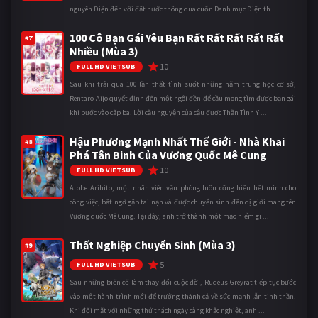
nguyên Điện đến với đất nước thông qua cuốn Danh mục Điện th ...
100 Cô Bạn Gái Yêu Bạn Rất Rất Rất Rất Rất
#7
Nhiều (Mùa 3)
10
FULL HD VIETSUB
Sau khi trải qua 100 lần thất tình suốt những năm trung học cơ sở,
Rentaro Aijo quyết định đến một ngôi đền để cầu mong tìm được bạn gái
khi bước vào cấp ba. Lời cầu nguyện của cậu được Thần Tình Y ...
Hậu Phương Mạnh Nhất Thế Giới - Nhà Khai
#8
Phá Tân Binh Của Vương Quốc Mê Cung
10
FULL HD VIETSUB
Atobe Arihito, một nhân viên văn phòng luôn cống hiến hết mình cho
công việc, bất ngờ gặp tai nạn và được chuyển sinh đến dị giới mang tên
Vương quốc Mê Cung. Tại đây, anh trở thành một mạo hiểm gi ...
Thất Nghiệp Chuyển Sinh (Mùa 3)
#9
5
FULL HD VIETSUB
Sau những biến cố làm thay đổi cuộc đời, Rudeus Greyrat tiếp tục bước
vào một hành trình mới để trưởng thành cả về sức mạnh lẫn tinh thần.
Khi đối mặt với những thử thách ngày càng khắc nghiệt, anh ...