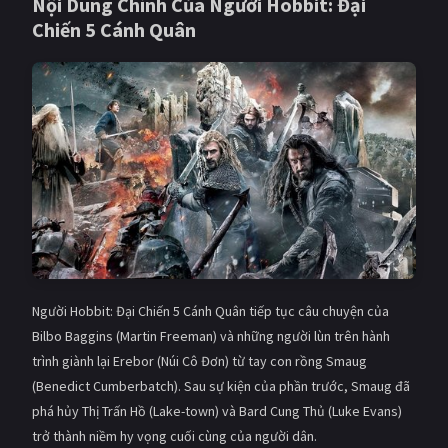
Nội Dung Chính Của
Người Hobbit: Đại
Chiến 5 Cánh Quân
Giật gân
Gia đình
Bí ẩn
Lịch sử
Viễn Tây
Tiểu sử
GameShow
DramaTV
QUỐC GIA
Âu - Mỹ
Trung Quốc - Hồng Kông
Hàn Quốc
Nhật Bản
Người Hobbit: Đại Chiến 5 Cánh Quân tiếp tục câu chuyện của
Ấn Độ
Việt Nam
Bilbo Baggins (Martin Freeman) và những người lùn trên hành
trình giành lại Erebor (Núi Cô Đơn) từ tay con rồng Smaug
Tổng hợp
(Benedict Cumberbatch). Sau sự kiện của phần trước, Smaug đã
phá hủy Thị Trấn Hồ (Lake-town) và Bard Cung Thủ (Luke Evans)
CẬP NHẬT
trở thành niềm hy vọng cuối cùng của người dân.