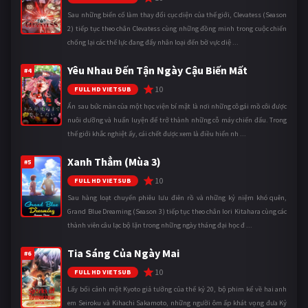
Sau những biến cố làm thay đổi cục diện của thế giới, Clevatess (Season
2) tiếp tục theo chân Clevatess cùng những đồng minh trong cuộc chiến
chống lại các thế lực đang đẩy nhân loại đến bờ vực diệ ...
Yêu Nhau Đến Tận Ngày Cậu Biến Mất
#4
10
FULL HD VIETSUB
Ẩn sau bức màn của một học viện bí mật là nơi những cô gái mồ côi được
nuôi dưỡng và huấn luyện để trở thành những cỗ máy chiến đấu. Trong
thế giới khắc nghiệt ấy, cái chết được xem là điều hiển nh ...
Xanh Thẳm (Mùa 3)
#5
10
FULL HD VIETSUB
Sau hàng loạt chuyến phiêu lưu điên rồ và những kỷ niệm khó quên,
Grand Blue Dreaming (Season 3) tiếp tục theo chân Iori Kitahara cùng các
thành viên câu lạc bộ lặn trong những ngày tháng đại học đ ...
Tia Sáng Của Ngày Mai
#6
10
FULL HD VIETSUB
Lấy bối cảnh một Kyoto giả tưởng của thế kỷ 20, bộ phim kể về hai anh
em Seiroku và Kihachi Sakamoto, những người ôm ấp khát vọng đưa Kỷ