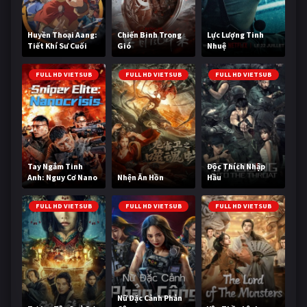
Huyền Thoại Aang:
Chiến Binh Trong
Lực Lượng Tinh
Tiết Khí Sư Cuối
Gió
Nhuệ
Cùng
FULL HD VIETSUB
FULL HD VIETSUB
FULL HD VIETSUB
Tay Ngắm Tinh
Độc Thích Nhập
Anh: Nguy Cơ Nano
Nhện Ăn Hồn
Hầu
FULL HD VIETSUB
FULL HD VIETSUB
FULL HD VIETSUB
Nữ Đặc Cảnh Phản