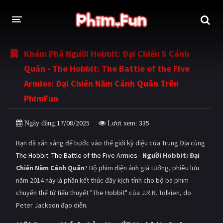
Khám Phá Người Hobbit: Đại Chiến 5 Cánh
THỂ LOẠI
Quân - The Hobbit: The Battle of the Five
Thần thoại - Cổ trang
Hành động
Armies: Đại Chiến Năm Cánh Quân Trên
PhimFun
Tâm lý
Chiến tranh
Võ thuật - Kiếm hiệp
Nhạc kịch
17/08/2025
335
Ngày đăng:
Lượt xem:
Kinh dị
Tội phạm - Hình sự
Bạn đã sẵn sàng để bước vào thế giới kỳ diệu của Trung Địa cùng
The Hobbit: The Battle of the Five Armies
-
Người Hobbit: Đại
Phiêu lưu
Hài hước
Chiến Năm Cánh Quân
? Bộ phim điện ảnh giả tưởng, phiêu lưu
Viễn tưởng
Khoa học - Tài liệu
năm 2014 này là phần kết thúc đầy kịch tính cho bộ ba phim
chuyển thể từ tiểu thuyết "The Hobbit" của J.R.R. Tolkien, do
Hoạt hình
Thể thao
Peter Jackson đạo diễn.
Tình cảm - Lãng mạn
Kỳ ảo