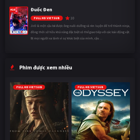
Đuốc Đen
#10
10
FULL HD VIETSUB
Jirô là một cậu bé được ông nuôi dưỡng và rèn luyện để trở thành ninja,
đồng thời sở hữu khả năng đặc biệt có thể giao tiếp với các loài động vật.
Bị mọi người xa lánh vì sự khác biệt của mình, cậu ...
Phim được xem nhiều
FULL HD VIETSUB
FULL HD VIETSUB