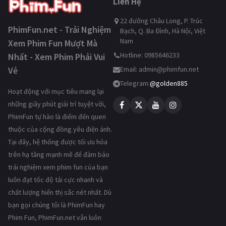
Liên Hệ
22 đường Châu Long, P. Trúc
PhimFun.net - Trải Nghiệm
Bạch, Q. Ba Đình, Hà Nội, Việt
Nam
Xem Phim Fun Mượt Mà
Hotline: 0985646233
Nhất - Xem Phim Phải Vui
Vẻ
Email:
admin@phimfun.net
Telegram:
@golden885
Hoạt động với mục tiêu mang lại
những giây phút giải trí tuyệt vời,
PhimFun tự hào là điểm đến quen
thuộc của cộng đồng yêu điện ảnh.
Tại đây, hệ thống được tối ưu hóa
trên hạ tầng mạnh mẽ để đảm bảo
trải nghiệm xem phim fun của bạn
luôn đạt tốc độ tải cực nhanh và
chất lượng hiển thị sắc nét nhất. Dù
bạn gọi chúng tôi là PhimFun hay
Phim Fun, PhimFun.net vẫn luôn