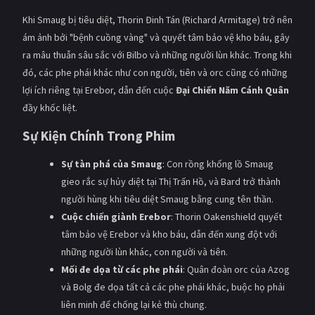
PHIM MỚI
Khi Smaug bị tiêu diệt, Thorin Đinh Tán (Richard Armitage) trở nên
ám ảnh bởi "bệnh cuồng vàng" và quyết tâm bảo vệ kho báu, gây
PHIM BỘ
ra mâu thuẫn sâu sắc với Bilbo và những người lùn khác. Trong khi
PHIM LẺ
đó, các phe phái khác như con người, tiên và orc cũng có những
lợi ích riêng tại Erebor, dẫn đến cuộc
Đại Chiến Năm Cánh Quân
PHIM CHIẾU RẠP
đầy khốc liệt.
TUYỂN TẬP PHIM
Sự Kiện Chính Trong Phim
BLOG
Sự tàn phá của Smaug
: Con rồng khổng lồ Smaug
gieo rắc sự hủy diệt tại Thị Trấn Hồ, và Bard trở thành
người hùng khi tiêu diệt Smaug bằng cung tên thần.
Cuộc chiến giành Erebor
: Thorin Oakenshield quyết
tâm bảo vệ Erebor và kho báu, dẫn đến xung đột với
những người lùn khác, con người và tiên.
Mối đe dọa từ các phe phái
: Quân đoàn orc của Azog
và Bolg đe dọa tất cả các phe phái khác, buộc họ phải
liên minh để chống lại kẻ thù chung.