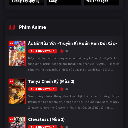
Tương Tây Quỷ Sự
Công
Yêu Thần Lệnh
Phim Anime
Ác Nữ Nửa Vời ~Truyền Kì Hoán Hồn Đổi Xác~
#1
10
FULL HD VIETSUB
Được điện hạ hết mực sủng ái và ví như nàng bướm rực rỡ giữa chốn
cung đình, Reirin bất ngờ trở thành nạn nhân của Keigetsu – một kẻ
sống ký sinh trong triều đình đã sử dụng ma thuật để hoán đổi th ...
Tanya Chiến Ký (Mùa 2)
#2
10
FULL HD VIETSUB
Sau những chiến thắng đầy khốc liệt trên chiến trường, Tanya
Degurechaff tiếp tục phục vụ trong quân đội Đế quốc khi cuộc chiến ngày
càng leo thang và mở rộng trên nhiều mặt trận. Dù sở hữu tài năn ...
Clevatess (Mùa 2)
#3
10
FULL HD VIETSUB