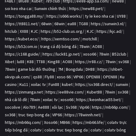
FABET
|
BIG88
|
Kubet
|
789 club
|
https://ee88-app.sa.com/
|
new88
|
soi keo nha cai
|
Sunwin chính thức
|
https://new88.pet/
|
https://tongga88.my/
|
https://s666.works/
|
ty le keo nha cai
|
UY88
|
https://tt8811.net/
|
68win
|
68win
|
ea88
|
TG88
|
https://sunwin3.nl/
|
hitclub
|
XX88
|
KJC
|
https://b52-club.us.org/
|
KJC
|
https://kjc.ad/
|
https://kubet.eco/
|
https://xemtiso.com/
|
motchill
|
https://b52com.io
|
trang cá độ bóng đá
|
78win
|
AO88
|
https://c168.guide/
|
https://luck81.jp.net/
|
xoso66
|
78win
|
B52club
|
Xibet
|
lu88
|
K88
|
TT88
|
King88
|
AO88
|
https://rr88.cz/
|
78win
|
sv368
|
78win
|
game bài đổi thưởng
|
7M
|
Bongdalu
|
DH88
|
https://shbet-
okvip.uk.com/
|
qs88
|
Fly88
|
xoso 66
|
VIP66
|
OPEN88
|
OPEN88
|
Ku
casino
|
Ku11
|
xoilac tv
|
Fun88
|
kubet
|
https://sv368.direct/
|
sunwin
|
https://zinmanga.net
|
https://ee88vie.com/
|
Kubet88
|
78win
|
sv368
|
nhà cái lô đề
|
78win
|
xoilac tv
|
xoso66
|
https://keonhacai55.bet/
|
socolive
|
Alo789
|
Ae888
|
xôi lạc
|
Sv368
|
Vip66
|
https://mb66p.com/
|
sv368
|
truc tiep bong da
|
VIP66
|
https://78winnh.net/
|
https://mb66q.com/
|
Xoso66
|
MB66
|
https://mb66.life/
|
colatv trực
tiếp bóng đá
|
colatv
|
colatv truc tiep bong da
|
colatv
|
colatv bóng