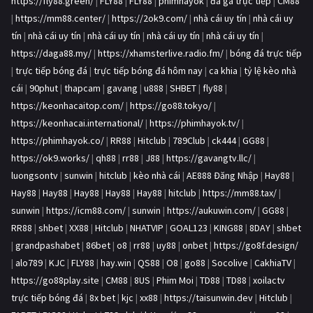
https://fly88.green/
|
FLY88
|
FLY88
|
phimhayok
|
đá gà trực tiếp
|
CM88
|
https://mm88.center/
|
https://2ok9.com/
|
nhà cái uy tín
|
nhà cái uy
tín
|
nhà cái uy tín
|
nhà cái uy tín
|
nhà cái uy tín
|
nhà cái uy tín
|
https://daga88.my/
|
https://xhamsterlive.radio.fm/
|
bóng đá trực tiếp
|
trực tiếp bóng đá
|
trực tiếp bóng đá hôm nay
|
ca khia
|
tỷ lệ kèo nhà
cái
|
90phut
|
thapcam
|
gavang
|
u888
|
SHBET
|
fly88
|
https://keonhacaitop.com/
|
https://go88.tokyo/
|
https://keonhacai.international/
|
https://phimhayok.tv/
|
https://phimhayok.co/
|
RR88
|
Hitclub
|
789Club
|
ck444
|
GG88
|
https://ok9.works/
|
qh88
|
rr88
|
J88
|
https://gavangtv.llc/
|
luongsontv
|
sunwin
|
hitclub
|
kèo nhà cái
|
AE888 Đăng Nhập
|
Hay88
|
Hay88
|
Hay88
|
Hay88
|
Hay88
|
Hay88
|
hitclub
|
https://mm88.tax/
|
sunwin
|
https://icm88.com/
|
sunwin
|
https://aukuwin.com/
|
GG88
|
RR88
|
shbet
|
XX88
|
Hitclub
|
NHATVIP
|
GOAL123
|
KING88
|
8DAY
|
shbet
|
grandpashabet
|
86bet
|
o8
|
rr88
|
uy88
|
onbet
|
https://go8f.design/
|
alo789
|
KJC
|
FLY88
|
hay.win
|
QS88
|
O8
|
go88
|
Socolive
|
CakhiaTV
|
https://go88play.site
|
CM88
|
8US
|
Phim Moi
|
TD88
|
TD88
|
xoilactv
trực tiếp bóng đá
|
8x bet
|
kjc
|
xx88
|
https://taisunwin.dev
|
Hitclub
|