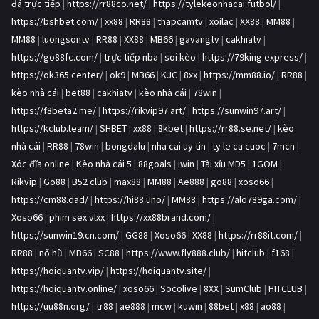
đá trực tiếp
|
https://rr88co.net/
|
https://tylekeonhacai.futbol/
|
https://bshbet.com/
|
xx88
|
RR88
|
thapcamtv
|
xoilac
|
XX88
|
MM88
|
MM88
|
luongsontv
|
RR88
|
XX88
|
MB66
|
gavangtv
|
cakhiatv
|
https://go88fc.com/
|
trực tiếp nba
|
soi kèo
|
https://79king.express/
|
https://ok365.center/
|
ok9
|
MB66
|
KJC
|
8xx
|
https://mm88.io/
|
RR88
|
kèo nhà cái
|
bet88
|
cakhiatv
|
kèo nhà cái
|
78win
|
https://f8beta2.me/
|
https://rikvip97.art/
|
https://sunwin97.art/
|
https://kclub.team/
|
SHBET
|
xx88
|
8kbet
|
https://rr88.se.net/
|
kèo
nhà cái
|
RR88
|
78win
|
bongdalu
|
nha cai uy tin
|
ty le ca cuoc
|
7mcn
|
Xóc đĩa online
|
Kèo nhà cái 5
|
88goals
|
iwin
|
Tài xỉu MD5
|
1GOM
|
Rikvip
|
Go88
|
B52 club
|
max88
|
MM88
|
Ae888
|
go88
|
xoso66
|
https://cm88.dad/
|
https://hi88.uno/
|
MM88
|
https://alo789ga.com/
|
Xoso66
|
phim sex vlxx
|
https://xx88brand.com/
|
https://sunwin19.cn.com/
|
GG88
|
Xoso66
|
XX88
|
https://rr88it.com/
|
RR88
|
nổ hũ
|
MB66
|
SC88
|
https://www.fly888.club/
|
hitclub
|
f168
|
https://hoiquantv.vip/
|
https://hoiquantv.site/
|
https://hoiquantv.online/
|
xoso66
|
Socolive
|
8XX
|
SumClub
|
HITCLUB
|
https://uu88n.org/
|
tr88
|
ae888
|
mcw
|
kuwin
|
88bet
|
x88
|
ao88
|