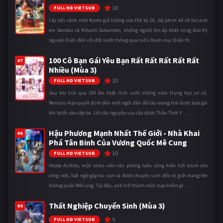
10
FULL HD VIETSUB
Lấy bối cảnh một Kyoto giả tưởng của thế kỷ 20, bộ phim kể về hai anh
em Seiroku và Kihachi Sakamoto, những người ôm ấp khát vọng đưa Kỷ
nguyên Điện đến với đất nước thông qua cuốn Danh mục Điện th ...
100 Cô Bạn Gái Yêu Bạn Rất Rất Rất Rất Rất
#7
Nhiều (Mùa 3)
10
FULL HD VIETSUB
Sau khi trải qua 100 lần thất tình suốt những năm trung học cơ sở,
Rentaro Aijo quyết định đến một ngôi đền để cầu mong tìm được bạn gái
khi bước vào cấp ba. Lời cầu nguyện của cậu được Thần Tình Y ...
Hậu Phương Mạnh Nhất Thế Giới - Nhà Khai
#8
Phá Tân Binh Của Vương Quốc Mê Cung
10
FULL HD VIETSUB
Atobe Arihito, một nhân viên văn phòng luôn cống hiến hết mình cho
công việc, bất ngờ gặp tai nạn và được chuyển sinh đến dị giới mang tên
Vương quốc Mê Cung. Tại đây, anh trở thành một mạo hiểm gi ...
Thất Nghiệp Chuyển Sinh (Mùa 3)
#9
5
FULL HD VIETSUB