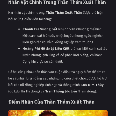
Nhân Vật Chính Trong Thần Thám Xuất Thần
PHIM MỚI
Hai nhân vật chính trong
Thần Thám Xuất Thần
được thể hiện
PHIM BỘ
bởi những diễn viên tài năng:
PHIM LẺ
Thanh tra Vương Bất Nhị
do
Văn Chương
thể hiện:
Một cảnh sát trẻ tuổi, nhiệt huyết nhưng ngốc nghếch,
PHIM CHIẾU RẠP
luôn gặp rắc rối và bị đồng nghiệp xem thường.
TUYỂN TẬP PHIM
Hoàng Phi Hổ
do
Lý Liên Kiệt
thủ vai: Một cảnh sát lão
luyện nhưng lạnh lùng và có phần lười biếng, chỉ hành
BLOG
động khi thực sự cần thiết.
Cả hai cùng nhau dấn thân vào cuộc điều tra nguy hiểm để tìm ra
kẻ sát nhân bí ẩn đằng sau những nụ cười chết chóc, được hỗ trợ
bởi các nữ đồng nghiệp xinh đẹp và thông minh:
Lưu Kim Thủy
(do Lưu Thi Thi đóng) và
Trần Thống
(do Liễu Nham đóng).
Điểm Nhấn Của Thần Thám Xuất Thần