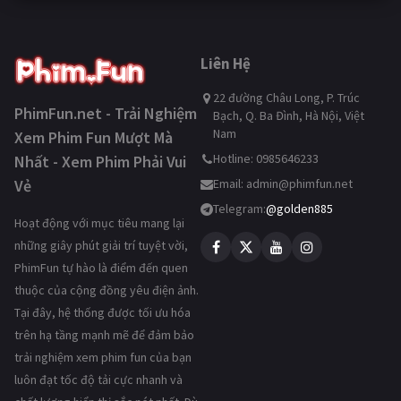
Liên Hệ
22 đường Châu Long, P. Trúc
PhimFun.net - Trải Nghiệm
Bạch, Q. Ba Đình, Hà Nội, Việt
Nam
Xem Phim Fun Mượt Mà
Hotline: 0985646233
Nhất - Xem Phim Phải Vui
Vẻ
Email:
admin@phimfun.net
Telegram:
@golden885
Hoạt động với mục tiêu mang lại
những giây phút giải trí tuyệt vời,
PhimFun tự hào là điểm đến quen
thuộc của cộng đồng yêu điện ảnh.
Tại đây, hệ thống được tối ưu hóa
trên hạ tầng mạnh mẽ để đảm bảo
trải nghiệm xem phim fun của bạn
luôn đạt tốc độ tải cực nhanh và