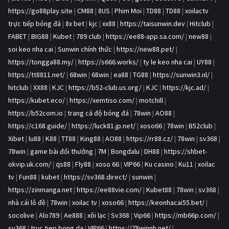
https://go88play.site
|
CM88
|
8US
|
Phim Moi
|
TD88
|
TD88
|
xoilactv
trực tiếp bóng đá
|
8x bet
|
kjc
|
xx88
|
https://taisunwin.dev
|
Hitclub
|
FABET
|
BIG88
|
Kubet
|
789 club
|
https://ee88-app.sa.com/
|
new88
|
soi keo nha cai
|
Sunwin chính thức
|
https://new88.pet/
|
https://tongga88.my/
|
https://s666.works/
|
ty le keo nha cai
|
UY88
|
https://tt8811.net/
|
68win
|
68win
|
ea88
|
TG88
|
https://sunwin3.nl/
|
hitclub
|
XX88
|
KJC
|
https://b52-club.us.org/
|
KJC
|
https://kjc.ad/
|
https://kubet.eco/
|
https://xemtiso.com/
|
motchill
|
https://b52com.io
|
trang cá độ bóng đá
|
78win
|
AO88
|
https://c168.guide/
|
https://luck81.jp.net/
|
xoso66
|
78win
|
B52club
|
Xibet
|
lu88
|
K88
|
TT88
|
King88
|
AO88
|
https://rr88.cz/
|
78win
|
sv368
|
78win
|
game bài đổi thưởng
|
7M
|
Bongdalu
|
DH88
|
https://shbet-
okvip.uk.com/
|
qs88
|
Fly88
|
xoso 66
|
VIP66
|
Ku casino
|
Ku11
|
xoilac
tv
|
Fun88
|
kubet
|
https://sv368.direct/
|
sunwin
|
https://zinmanga.net
|
https://ee88vie.com/
|
Kubet88
|
78win
|
sv368
|
nhà cái lô đề
|
78win
|
xoilac tv
|
xoso66
|
https://keonhacai55.bet/
|
socolive
|
Alo789
|
Ae888
|
xôi lạc
|
Sv368
|
Vip66
|
https://mb66p.com/
|
sv368
|
truc tiep bong da
|
VIP66
|
https://78winnh.net/
|