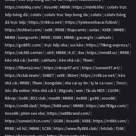
https://mb66q.com/
|
Xoso66
|
MB66
|
https://mb66.life/
|
colatv trực
tiếp bóng đá
|
colatv
|
colatv truc tiep bong da
|
colatv
|
colatv bóng
đá trực tiếp
|
https://rr88co.net/
|
https://tylekeonhacai.futbol/
|
https://bshbet.com/
|
xx88
|
RR88
|
thapcamtv
|
xoilac
|
XX88
|
MM88
|
MM88
|
luongsontv
|
RR88
|
XX88
|
MB66
|
gavangtv
|
cakhiatv
|
https://go88fc.com/
|
trực tiếp nba
|
soi kèo
|
https://79king.express/
|
https://ok365.center/
|
ok9
|
MB66
|
KJC
|
8xx
|
https://mm88.io/
|
RR88
|
kèo nhà cái
|
bet88
|
cakhiatv
|
kèo nhà cái
|
78win
|
https://f8beta2.me/
|
https://rikvip97.art/
|
https://sunwin97.art/
|
https://kclub.team/
|
SHBET
|
xx88
|
8kbet
|
https://rr88.se.net/
|
kèo
nhà cái
|
RR88
|
78win
|
bongdalu
|
nha cai uy tin
|
ty le ca cuoc
|
7mcn
|
Xóc đĩa online
|
Kèo nhà cái 5
|
88goals
|
iwin
|
Tài xỉu MD5
|
1GOM
|
Rikvip
|
Go88
|
B52 club
|
max88
|
MM88
|
Ae888
|
go88
|
xoso66
|
https://cm88.dad/
|
https://hi88.uno/
|
MM88
|
https://alo789ga.com/
|
Xoso66
|
phim sex vlxx
|
https://xx88brand.com/
|
https://sunwin19.cn.com/
|
GG88
|
Xoso66
|
XX88
|
https://rr88it.com/
|
RR88
|
nổ hũ
|
MB66
|
SC88
|
https://www.fly888.club/
|
hitclub
|
f168
|