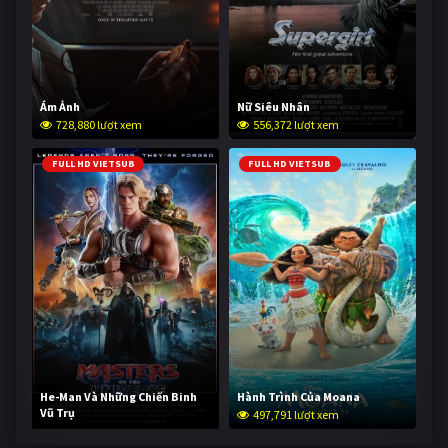
Ám Ảnh
Nữ Siêu Nhân
728,880 lượt xem
556,372 lượt xem
FULL HD VIETSUB
FULL HD VIETSUB
He-Man Và Những Chiến Binh
Hành Trình Của Moana
Vũ Trụ
497,791 lượt xem
247,193 lượt xem