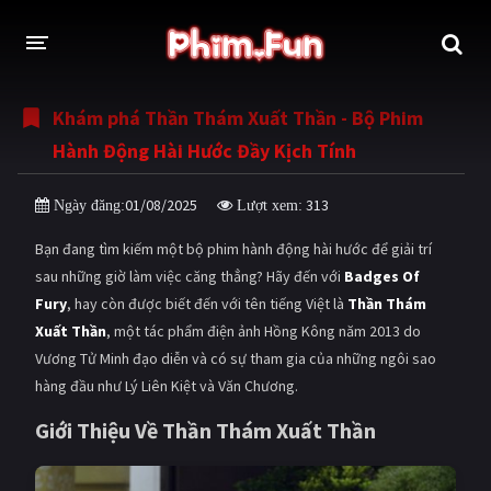
Khám phá Thần Thám Xuất Thần - Bộ Phim
THỂ LOẠI
Hành Động Hài Hước Đầy Kịch Tính
Thần thoại - Cổ trang
Hành động
01/08/2025
313
Ngày đăng:
Lượt xem:
Tâm lý
Chiến tranh
Bạn đang tìm kiếm một bộ phim hành động hài hước để giải trí
Võ thuật - Kiếm hiệp
Nhạc kịch
sau những giờ làm việc căng thẳng? Hãy đến với
Badges Of
Fury
, hay còn được biết đến với tên tiếng Việt là
Thần Thám
Kinh dị
Tội phạm - Hình sự
Xuất Thần
, một tác phẩm điện ảnh Hồng Kông năm 2013 do
Phiêu lưu
Hài hước
Vương Tử Minh đạo diễn và có sự tham gia của những ngôi sao
hàng đầu như Lý Liên Kiệt và Văn Chương.
Viễn tưởng
Khoa học - Tài liệu
Giới Thiệu Về Thần Thám Xuất Thần
Hoạt hình
Thể thao
Tình cảm - Lãng mạn
Kỳ ảo