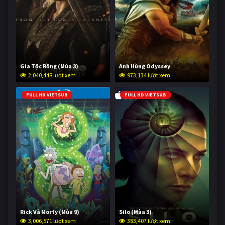
Gia Tộc Rồng (Mùa 3)
Anh Hùng Odyssey
2,040,448 lượt xem
973,134 lượt xem
FULL HD VIETSUB
FULL HD VIETSUB
Rick Và Morty (Mùa 9)
Silo (Mùa 3)
3,006,571 lượt xem
383,407 lượt xem