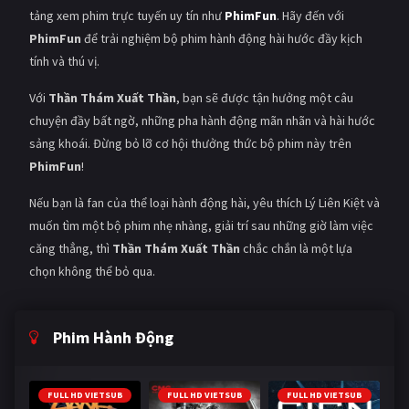
tảng xem phim trực tuyến uy tín như
PhimFun
. Hãy đến với
PhimFun
để trải nghiệm bộ phim hành động hài hước đầy kịch
tính và thú vị.
Với
Thần Thám Xuất Thần
, bạn sẽ được tận hưởng một câu
chuyện đầy bất ngờ, những pha hành động mãn nhãn và hài hước
sảng khoái. Đừng bỏ lỡ cơ hội thưởng thức bộ phim này trên
PhimFun
!
Nếu bạn là fan của thể loại hành động hài, yêu thích Lý Liên Kiệt và
muốn tìm một bộ phim nhẹ nhàng, giải trí sau những giờ làm việc
căng thẳng, thì
Thần Thám Xuất Thần
chắc chắn là một lựa
chọn không thể bỏ qua.
Phim Hành Động
FULL HD VIETSUB
FULL HD VIETSUB
FULL HD VIETSUB