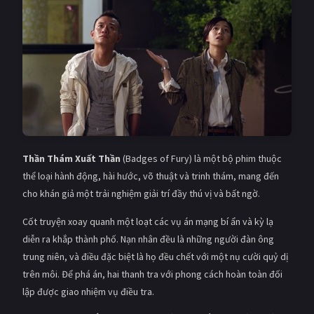
Giật gân
Gia đình
Bí ẩn
Lịch sử
Viễn Tây
Tiểu sử
GameShow
DramaTV
QUỐC GIA
Thần Thám Xuất Thần
(Badges of Fury) là một bộ phim thuộc
Âu - Mỹ
Trung Quốc - Hồng Kông
thể loại hành động, hài hước, võ thuật và trinh thám, mang đến
cho khán giả một trải nghiệm giải trí đầy thú vị và bất ngờ.
Hàn Quốc
Nhật Bản
Cốt truyện xoay quanh một loạt các vụ án mạng bí ẩn và kỳ lạ
Ấn Độ
Việt Nam
diễn ra khắp thành phố. Nạn nhân đều là những người đàn ông
trung niên, và điều đặc biệt là họ đều chết với một nụ cười quỷ dị
Tổng hợp
trên môi. Để phá án, hai thanh tra với phong cách hoàn toàn đối
lập được giao nhiệm vụ điều tra.
CẬP NHẬT