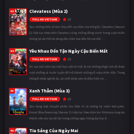
Clevatess (Mùa 2)
#3
10
FULL HD VIETSUB
Sau những biến cố làm thay đổi cục diện của thế giới, Clevatess (Season
2) tiếp tục theo chân Clevatess cùng những đồng minh trong cuộc chiến
chống lại các thế lực đang đẩy nhân loại đến bờ vực diệ ...
Yêu Nhau Đến Tận Ngày Cậu Biến Mất
#4
10
FULL HD VIETSUB
Ẩn sau bức màn của một học viện bí mật là nơi những cô gái mồ côi được
nuôi dưỡng và huấn luyện để trở thành những cỗ máy chiến đấu. Trong
thế giới khắc nghiệt ấy, cái chết được xem là điều hiển nh ...
Xanh Thẳm (Mùa 3)
#5
10
FULL HD VIETSUB
Sau hàng loạt chuyến phiêu lưu điên rồ và những kỷ niệm khó quên,
Grand Blue Dreaming (Season 3) tiếp tục theo chân Iori Kitahara cùng các
thành viên câu lạc bộ lặn trong những ngày tháng đại học đ ...
Tia Sáng Của Ngày Mai
#6