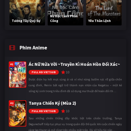
Nữ Đặc Cảnh Phản
Tương Tây Quỷ Sự
Công
Yêu Thần Lệnh
Phim Anime
Ác Nữ Nửa Vời ~Truyền Kì Hoán Hồn Đổi Xác~
#1
10
FULL HD VIETSUB
Được điện hạ hết mực sủng ái và ví như nàng bướm rực rỡ giữa chốn
cung đình, Reirin bất ngờ trở thành nạn nhân của Keigetsu – một kẻ
sống ký sinh trong triều đình đã sử dụng ma thuật để hoán đổi th ...
Tanya Chiến Ký (Mùa 2)
#2
10
FULL HD VIETSUB
Sau những chiến thắng đầy khốc liệt trên chiến trường, Tanya
Degurechaff tiếp tục phục vụ trong quân đội Đế quốc khi cuộc chiến ngày
càng leo thang và mở rộng trên nhiều mặt trận. Dù sở hữu tài năn ...