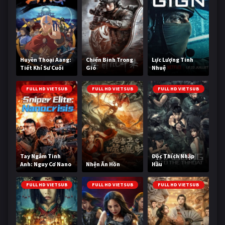
Huyền Thoại Aang:
Chiến Binh Trong
Lực Lượng Tinh
Tiết Khí Sư Cuối
Gió
Nhuệ
Cùng
FULL HD VIETSUB
FULL HD VIETSUB
FULL HD VIETSUB
Tay Ngắm Tinh
Độc Thích Nhập
Anh: Nguy Cơ Nano
Nhện Ăn Hồn
Hầu
FULL HD VIETSUB
FULL HD VIETSUB
FULL HD VIETSUB