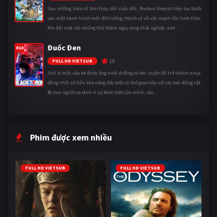
Sau những biến cố làm thay đổi cuộc đời, Rudeus Greyrat tiếp tục bước
vào một hành trình mới để trưởng thành cả về sức mạnh lẫn tinh thần.
Khi đối mặt với những thử thách ngày càng khắc nghiệt, anh ...
Đuốc Đen
#10
10
FULL HD VIETSUB
Jirô là một cậu bé được ông nuôi dưỡng và rèn luyện để trở thành ninja,
đồng thời sở hữu khả năng đặc biệt có thể giao tiếp với các loài động vật.
Bị mọi người xa lánh vì sự khác biệt của mình, cậu ...
Phim được xem nhiều
FULL HD VIETSUB
FULL HD VIETSUB