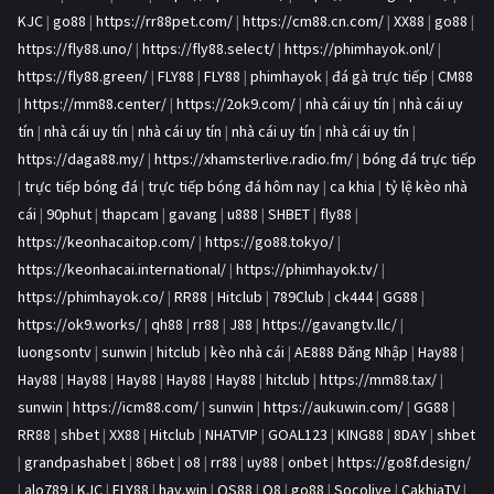
KJC
|
go88
|
https://rr88pet.com/
|
https://cm88.cn.com/
|
XX88
|
go88
|
https://fly88.uno/
|
https://fly88.select/
|
https://phimhayok.onl/
|
https://fly88.green/
|
FLY88
|
FLY88
|
phimhayok
|
đá gà trực tiếp
|
CM88
|
https://mm88.center/
|
https://2ok9.com/
|
nhà cái uy tín
|
nhà cái uy
tín
|
nhà cái uy tín
|
nhà cái uy tín
|
nhà cái uy tín
|
nhà cái uy tín
|
https://daga88.my/
|
https://xhamsterlive.radio.fm/
|
bóng đá trực tiếp
|
trực tiếp bóng đá
|
trực tiếp bóng đá hôm nay
|
ca khia
|
tỷ lệ kèo nhà
cái
|
90phut
|
thapcam
|
gavang
|
u888
|
SHBET
|
fly88
|
https://keonhacaitop.com/
|
https://go88.tokyo/
|
https://keonhacai.international/
|
https://phimhayok.tv/
|
https://phimhayok.co/
|
RR88
|
Hitclub
|
789Club
|
ck444
|
GG88
|
https://ok9.works/
|
qh88
|
rr88
|
J88
|
https://gavangtv.llc/
|
luongsontv
|
sunwin
|
hitclub
|
kèo nhà cái
|
AE888 Đăng Nhập
|
Hay88
|
Hay88
|
Hay88
|
Hay88
|
Hay88
|
Hay88
|
hitclub
|
https://mm88.tax/
|
sunwin
|
https://icm88.com/
|
sunwin
|
https://aukuwin.com/
|
GG88
|
RR88
|
shbet
|
XX88
|
Hitclub
|
NHATVIP
|
GOAL123
|
KING88
|
8DAY
|
shbet
|
grandpashabet
|
86bet
|
o8
|
rr88
|
uy88
|
onbet
|
https://go8f.design/
|
alo789
|
KJC
|
FLY88
|
hay.win
|
QS88
|
O8
|
go88
|
Socolive
|
CakhiaTV
|