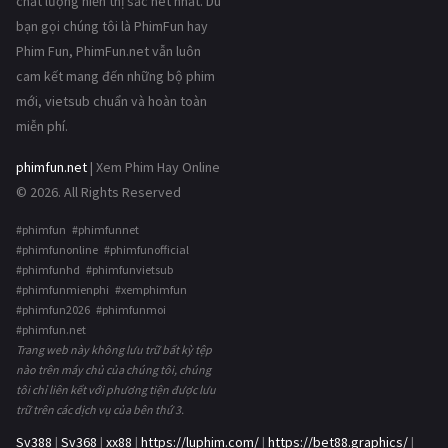
chất lượng hiển thị sắc nét nhất. Dù
bạn gọi chúng tôi là PhimFun hay
Phim Fun, PhimFun.net vẫn luôn
cam kết mang đến những bộ phim
mới, vietsub chuẩn và hoàn toàn
miễn phí.
phimfun.net
| Xem Phim Hay Online
© 2026. All Rights Reserved
#phimfun #phimfunnet
#phimfunonline #phimfunofficial
#phimfunhd #phimfunvietsub
#phimfunmienphi #xemphimfun
#phimfun2026 #phimfunmoi
#phimfun.net
Trang web này không lưu trữ bất kỳ tệp
nào trên máy chủ của chúng tôi, chúng
tôi chỉ liên kết với phương tiện được lưu
trữ trên các dịch vụ của bên thứ 3.
Sv388
|
Sv368
|
xx88
|
https://luphim.com/
|
https://bet88.graphics/
|