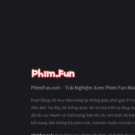
PhimFun.net - Trải Nghiệm Xem Phim Fun Mượ
Hoạt động với mục tiêu mang lại những giây phút giải trí 
điện ảnh. Tại đây, hệ thống được tối ưu hóa trên hạ tầng 
độ tải cực nhanh và chất lượng hiển thị sắc nét nhất. Dù b
kết mang đến những bộ phim mới, vietsub chuẩn và hoàn t
phimfun.net
| Xem Phim Hay Online © 2026. All Rights Res