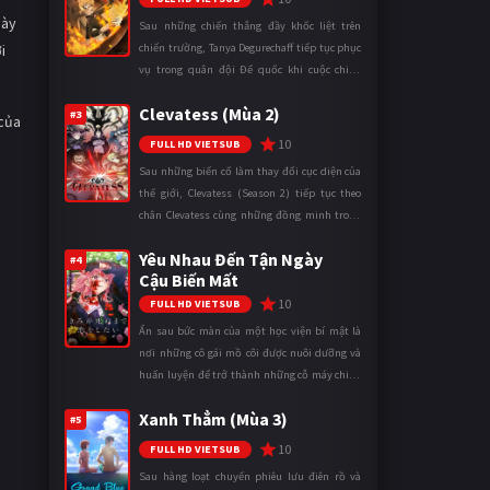
này
Sau những chiến thắng đầy khốc liệt trên
i
chiến trường, Tanya Degurechaff tiếp tục phục
vụ trong quân đội Đế quốc khi cuộc chiến
ngày càng leo thang và mở rộng trên nhiều
Clevatess (Mùa 2)
mặt trận. Dù sở hữu tài năn ...
#3
 của
10
FULL HD VIETSUB
Sau những biến cố làm thay đổi cục diện của
thế giới, Clevatess (Season 2) tiếp tục theo
chân Clevatess cùng những đồng minh trong
cuộc chiến chống lại các thế lực đang đẩy nhân
Yêu Nhau Đến Tận Ngày
loại đến bờ vực diệ ...
#4
Cậu Biến Mất
10
FULL HD VIETSUB
Ẩn sau bức màn của một học viện bí mật là
nơi những cô gái mồ côi được nuôi dưỡng và
huấn luyện để trở thành những cỗ máy chiến
đấu. Trong thế giới khắc nghiệt ấy, cái chết
Xanh Thẳm (Mùa 3)
được xem là điều hiển nh ...
#5
10
FULL HD VIETSUB
Sau hàng loạt chuyến phiêu lưu điên rồ và