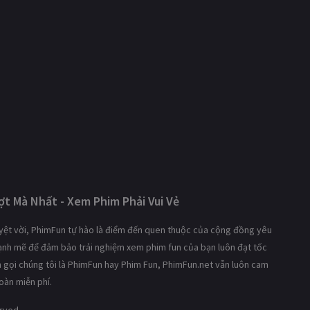
t Mà Nhất - Xem Phim Phải Vui Vẻ
tuyệt vời, PhimFun tự hào là điểm đến quen thuộc của cộng đồng yêu
mạnh mẽ để đảm bảo trải nghiệm xem phim fun của bạn luôn đạt tốc
ạn gọi chúng tôi là PhimFun hay Phim Fun, PhimFun.net vẫn luôn cam
oàn miễn phí.
erved