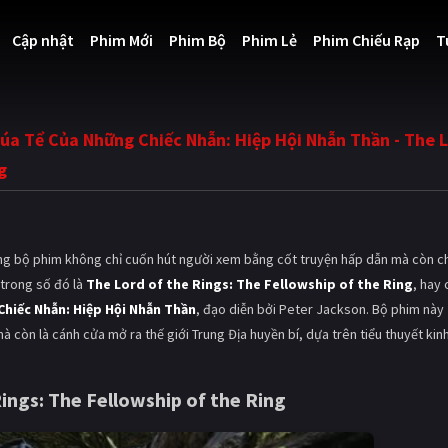
Cập nhật
Phim Mới
Phim Bộ
Phim Lẻ
Phim Chiếu Rạp
T
úa Tể Của Những Chiếc Nhẫn: Hiệp Hội Nhẫn Thần - The 
g
ững bộ phim không chỉ cuốn hút người xem bằng cốt truyện hấp dẫn mà còn c
 trong số đó là
The Lord of the Rings: The Fellowship of the Ring
, hay
hiếc Nhẫn: Hiệp Hội Nhẫn Thần
, đạo diễn bởi Peter Jackson. Bộ phim này
 còn là cánh cửa mở ra thế giới Trung Địa huyền bí, dựa trên tiểu thuyết kin
ings: The Fellowship of the Ring