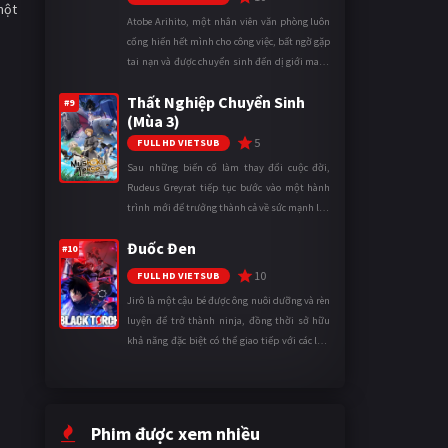
một
Atobe Arihito, một nhân viên văn phòng luôn
cống hiến hết mình cho công việc, bất ngờ gặp
tai nạn và được chuyển sinh đến dị giới mang
tên Vương quốc Mê Cung. Tại đây, anh trở
Thất Nghiệp Chuyển Sinh
thành một mạo hiểm gi ...
#9
(Mùa 3)
5
FULL HD VIETSUB
Sau những biến cố làm thay đổi cuộc đời,
Rudeus Greyrat tiếp tục bước vào một hành
trình mới để trưởng thành cả về sức mạnh lẫn
tinh thần. Khi đối mặt với những thử thách
Đuốc Đen
ngày càng khắc nghiệt, anh ...
#10
10
FULL HD VIETSUB
Jirô là một cậu bé được ông nuôi dưỡng và rèn
luyện để trở thành ninja, đồng thời sở hữu
khả năng đặc biệt có thể giao tiếp với các loài
động vật. Bị mọi người xa lánh vì sự khác biệt
của mình, cậu ...
Phim được xem nhiều