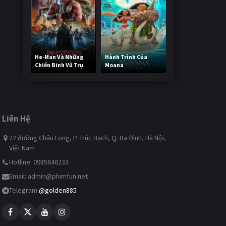
He-Man Và Những
Hành Trình Của
Chiến Binh Vũ Trụ
Moana
249,623 lượt xem
500,081 lượt xem
Liên Hệ
22 đường Châu Long, P. Trúc Bạch, Q. Ba Đình, Hà Nội,
Việt Nam
Hotline: 0985646233
Email:
admin@phimfun.net
Telegram:
@golden885