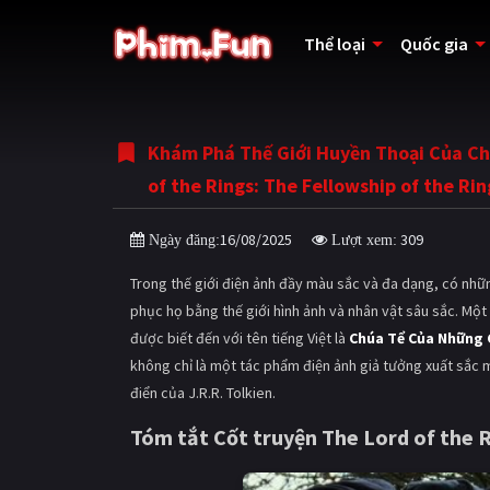
Thể loại
Quốc gia
Khám Phá Thế Giới Huyền Thoại Của Ch
of the Rings: The Fellowship of the Rin
16/08/2025
309
Ngày đăng:
Lượt xem:
Trong thế giới điện ảnh đầy màu sắc và đa dạng, có nh
phục họ bằng thế giới hình ảnh và nhân vật sâu sắc. Một
được biết đến với tên tiếng Việt là
Chúa Tể Của Những C
không chỉ là một tác phẩm điện ảnh giả tưởng xuất sắc mà
điển của J.R.R. Tolkien.
Tóm tắt Cốt truyện The Lord of the R