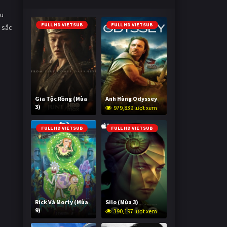
ệu
FULL HD VIETSUB
FULL HD VIETSUB
 sắc
Gia Tộc Rồng (Mùa
Anh Hùng Odyssey
3)
979,839 lượt xem
2,055,503 lượt xem
FULL HD VIETSUB
FULL HD VIETSUB
Rick Và Morty (Mùa
Silo (Mùa 3)
9)
390,197 lượt xem
3,010,457 lượt xem