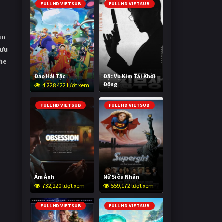
FULL HD VIETSUB
FULL HD VIETSUB
àn
lưu
the
Đảo Hải Tặc
Đặc Vụ Kim Tái Khởi
Động
4,228,422 lượt xem
608,092 lượt xem
FULL HD VIETSUB
FULL HD VIETSUB
Ám Ảnh
Nữ Siêu Nhân
732,220 lượt xem
559,172 lượt xem
FULL HD VIETSUB
FULL HD VIETSUB