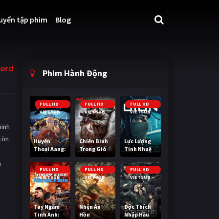
uyển tập phim
Blog
Lord
Phim Hành Động
FULL HD
FULL HD
FULL HD
VIETSUB
VIETSUB
VIETSUB
hinh
 còn
Huyền
Chiến Binh
Lực Lượng
Thoại Aang:
Trong Gió
Tinh Nhuệ
Tiết Khí Sư
h
Cuối Cùng
FULL HD
FULL HD
FULL HD
VIETSUB
VIETSUB
VIETSUB
Tay Ngắm
Nhện Ăn
Độc Thích
Tinh Anh:
Hồn
Nhập Hầu