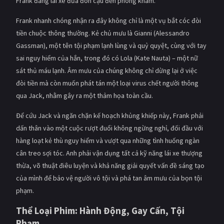
Frank đang lái xe đưa đón cậu đến phòng khám.
Frank nhanh chóng nhận ra đây không chỉ là một vụ bắt cóc đòi
tiền chuộc thông thường. Kẻ chủ mưu là Gianni (Alessandro
Gassman), một tên tội phạm lạnh lùng và quỷ quyệt, cùng với tay
sai nguy hiểm của hắn, trong đó có Lola (Kate Nauta) – một nữ
sát thủ máu lạnh. Âm mưu của chúng không chỉ dừng lại ở việc
đòi tiền mà còn muốn phát tán một loại virus chết người thông
qua Jack, nhằm gây ra một thảm họa toàn cầu.
Để cứu Jack và ngăn chặn kế hoạch khủng khiếp này, Frank phải
dấn thân vào một cuộc rượt đuổi không ngừng nghỉ, đối đầu với
hàng loạt kẻ thù nguy hiểm và vượt qua những tình huống ngàn
cân treo sợi tóc. Anh phải vận dụng tất cả kỹ năng lái xe thượng
thừa, võ thuật điêu luyện và khả năng giải quyết vấn đề sáng tạo
của mình để bảo vệ người vô tội và phá tan âm mưu của bọn tội
phạm.
Thể Loại Phim: Hành Động, Gay Cấn, Tội
Phạm