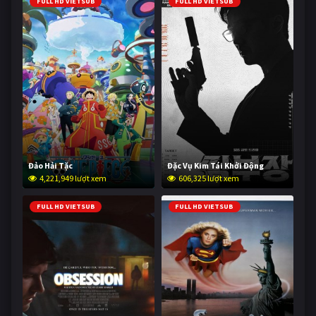
FULL HD VIETSUB
FULL HD VIETSUB
Đảo Hải Tặc
Đặc Vụ Kim Tái Khởi Động
4,221,949 lượt xem
606,325 lượt xem
FULL HD VIETSUB
FULL HD VIETSUB