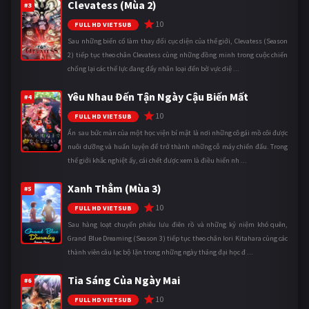
Clevatess (Mùa 2)
#3
10
FULL HD VIETSUB
Sau những biến cố làm thay đổi cục diện của thế giới, Clevatess (Season
2) tiếp tục theo chân Clevatess cùng những đồng minh trong cuộc chiến
chống lại các thế lực đang đẩy nhân loại đến bờ vực diệ ...
Yêu Nhau Đến Tận Ngày Cậu Biến Mất
#4
10
FULL HD VIETSUB
Ẩn sau bức màn của một học viện bí mật là nơi những cô gái mồ côi được
nuôi dưỡng và huấn luyện để trở thành những cỗ máy chiến đấu. Trong
thế giới khắc nghiệt ấy, cái chết được xem là điều hiển nh ...
Xanh Thẳm (Mùa 3)
#5
10
FULL HD VIETSUB
Sau hàng loạt chuyến phiêu lưu điên rồ và những kỷ niệm khó quên,
Grand Blue Dreaming (Season 3) tiếp tục theo chân Iori Kitahara cùng các
thành viên câu lạc bộ lặn trong những ngày tháng đại học đ ...
Tia Sáng Của Ngày Mai
#6
10
FULL HD VIETSUB