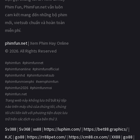
Phim Fun, PhimFun.net vẫn luôn
cam kết mang đến những bộ phim
mới, vietsub chuẩn và hoàn toàn
miễn phí.
phimfun.net
| Xem Phim Hay Online
© 2026. All Rights Reserved
#phimfun #phimfunnet
#phimfunonline #phimfunofficial
#phimfunhd #phimfunvietsub
#phimfunmienphi #xemphimfun
#phimfun2026 #phimfunmoi
#phimfun.net
Trang web này không lưu trữ bất kỳ tệp
nào trên máy chủ của chúng tôi, chúng
tôi chỉ liên kết với phương tiện được lưu
trữ trên các dịch vụ của bên thứ 3.
Sv388
|
Sv368
|
xx88
|
https://luphim.com/
|
https://bet88.graphics/
|
KJC
|
go88
|
https://rr88pet.com/
|
https://cm88.cn.com/
|
XX88
|
go88
|