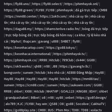
https://fly88.uno/
|
https://fly88.select/
|
https://phimhayok.onl/
|
https://fly88.green/
|
FLY88
|
FLY88
|
phimhayok
|
đá gà trực tiếp
|
CM88
|
https://mm88.center/
|
https://2ok9.com/
|
nhà cái uy tín
|
nhà cái uy
tín
|
nhà cái uy tín
|
nhà cái uy tín
|
nhà cái uy tín
|
nhà cái uy tín
|
https://daga88.my/
|
https://xhamsterlive.radio.fm/
|
bóng đá trực tiếp
|
trực tiếp bóng đá
|
trực tiếp bóng đá hôm nay
|
ca khia
|
tỷ lệ kèo nhà
cái
|
90phut
|
thapcam
|
gavang
|
u888
|
SHBET
|
fly88
|
https://keonhacaitop.com/
|
https://go88.tokyo/
|
https://keonhacai.international/
|
https://phimhayok.tv/
|
https://phimhayok.co/
|
RR88
|
Hitclub
|
789Club
|
ck444
|
GG88
|
https://ok9.works/
|
qh88
|
rr88
|
J88
|
https://gavangtv.llc/
|
luongsontv
|
sunwin
|
hitclub
|
kèo nhà cái
|
AE888 Đăng Nhập
|
Hay88
|
Hay88
|
Hay88
|
Hay88
|
Hay88
|
Hay88
|
hitclub
|
https://mm88.tax/
|
sunwin
|
https://icm88.com/
|
sunwin
|
https://aukuwin.com/
|
GG88
|
RR88
|
shbet
|
XX88
|
Hitclub
|
NHATVIP
|
GOAL123
|
KING88
|
8DAY
|
shbet
|
grandpashabet
|
86bet
|
o8
|
rr88
|
uy88
|
onbet
|
https://go8f.design/
|
alo789
|
KJC
|
FLY88
|
hay.win
|
QS88
|
O8
|
go88
|
Socolive
|
CakhiaTV
|
https://go88play.site
|
CM88
|
8US
|
Phim Moi
|
TD88
|
TD88
|
xoilactv