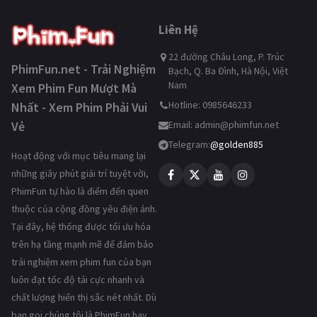
Liên Hệ
22 đường Châu Long, P. Trúc
PhimFun.net - Trải Nghiệm
Bạch, Q. Ba Đình, Hà Nội, Việt
Nam
Xem Phim Fun Mượt Mà
Hotline: 0985646233
Nhất - Xem Phim Phải Vui
Vẻ
Email:
admin@phimfun.net
Telegram:
@golden885
Hoạt động với mục tiêu mang lại
những giây phút giải trí tuyệt vời,
PhimFun tự hào là điểm đến quen
thuộc của cộng đồng yêu điện ảnh.
Tại đây, hệ thống được tối ưu hóa
trên hạ tầng mạnh mẽ để đảm bảo
trải nghiệm xem phim fun của bạn
luôn đạt tốc độ tải cực nhanh và
chất lượng hiển thị sắc nét nhất. Dù
bạn gọi chúng tôi là PhimFun hay