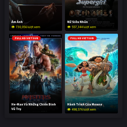
Ám Ảnh
Nữ Siêu Nhân
730,056 lượt xem
557,344 lượt xem
FULL HD VIETSUB
FULL HD VIETSUB
He-Man Và Những Chiến Binh
Hành Trình Của Moana
Vũ Trụ
498,576 lượt xem
248,042 lượt xem