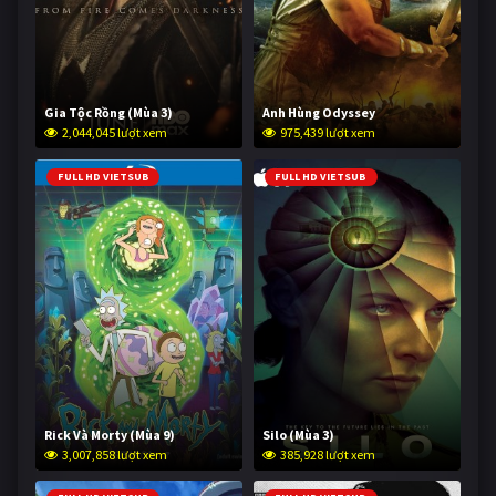
Gia Tộc Rồng (Mùa 3)
Anh Hùng Odyssey
2,044,045 lượt xem
975,439 lượt xem
FULL HD VIETSUB
FULL HD VIETSUB
Rick Và Morty (Mùa 9)
Silo (Mùa 3)
3,007,858 lượt xem
385,928 lượt xem