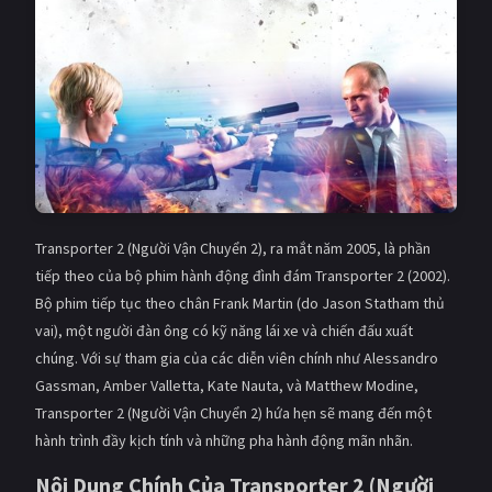
Giật gân
Gia đình
Bí ẩn
Lịch sử
Viễn Tây
Tiểu sử
GameShow
DramaTV
QUỐC GIA
Transporter 2 (Người Vận Chuyển 2), ra mắt năm 2005, là phần
Âu - Mỹ
Trung Quốc - Hồng Kông
tiếp theo của bộ phim hành động đình đám Transporter 2 (2002).
Bộ phim tiếp tục theo chân Frank Martin (do Jason Statham thủ
Hàn Quốc
Nhật Bản
vai), một người đàn ông có kỹ năng lái xe và chiến đấu xuất
chúng. Với sự tham gia của các diễn viên chính như Alessandro
Ấn Độ
Việt Nam
Gassman, Amber Valletta, Kate Nauta, và Matthew Modine,
Tổng hợp
Transporter 2 (Người Vận Chuyển 2) hứa hẹn sẽ mang đến một
hành trình đầy kịch tính và những pha hành động mãn nhãn.
CẬP NHẬT
Nội Dung Chính Của Transporter 2 (Người