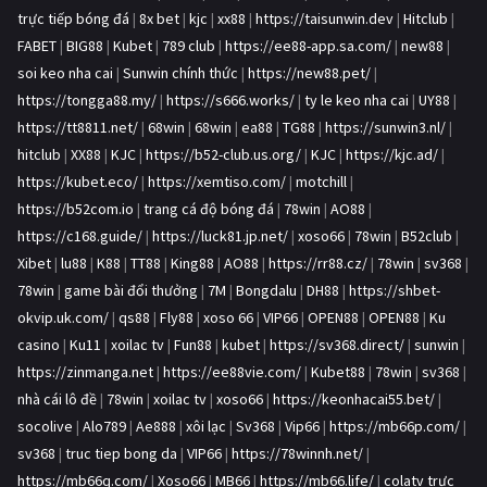
trực tiếp bóng đá
|
8x bet
|
kjc
|
xx88
|
https://taisunwin.dev
|
Hitclub
|
FABET
|
BIG88
|
Kubet
|
789 club
|
https://ee88-app.sa.com/
|
new88
|
soi keo nha cai
|
Sunwin chính thức
|
https://new88.pet/
|
https://tongga88.my/
|
https://s666.works/
|
ty le keo nha cai
|
UY88
|
https://tt8811.net/
|
68win
|
68win
|
ea88
|
TG88
|
https://sunwin3.nl/
|
hitclub
|
XX88
|
KJC
|
https://b52-club.us.org/
|
KJC
|
https://kjc.ad/
|
https://kubet.eco/
|
https://xemtiso.com/
|
motchill
|
https://b52com.io
|
trang cá độ bóng đá
|
78win
|
AO88
|
https://c168.guide/
|
https://luck81.jp.net/
|
xoso66
|
78win
|
B52club
|
Xibet
|
lu88
|
K88
|
TT88
|
King88
|
AO88
|
https://rr88.cz/
|
78win
|
sv368
|
78win
|
game bài đổi thưởng
|
7M
|
Bongdalu
|
DH88
|
https://shbet-
okvip.uk.com/
|
qs88
|
Fly88
|
xoso 66
|
VIP66
|
OPEN88
|
OPEN88
|
Ku
casino
|
Ku11
|
xoilac tv
|
Fun88
|
kubet
|
https://sv368.direct/
|
sunwin
|
https://zinmanga.net
|
https://ee88vie.com/
|
Kubet88
|
78win
|
sv368
|
nhà cái lô đề
|
78win
|
xoilac tv
|
xoso66
|
https://keonhacai55.bet/
|
socolive
|
Alo789
|
Ae888
|
xôi lạc
|
Sv368
|
Vip66
|
https://mb66p.com/
|
sv368
|
truc tiep bong da
|
VIP66
|
https://78winnh.net/
|
https://mb66q.com/
|
Xoso66
|
MB66
|
https://mb66.life/
|
colatv trực