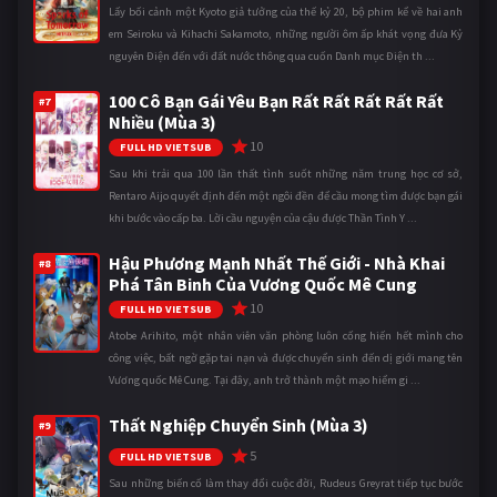
Lấy bối cảnh một Kyoto giả tưởng của thế kỷ 20, bộ phim kể về hai anh
em Seiroku và Kihachi Sakamoto, những người ôm ấp khát vọng đưa Kỷ
nguyên Điện đến với đất nước thông qua cuốn Danh mục Điện th ...
100 Cô Bạn Gái Yêu Bạn Rất Rất Rất Rất Rất
#7
Nhiều (Mùa 3)
10
FULL HD VIETSUB
Sau khi trải qua 100 lần thất tình suốt những năm trung học cơ sở,
Rentaro Aijo quyết định đến một ngôi đền để cầu mong tìm được bạn gái
khi bước vào cấp ba. Lời cầu nguyện của cậu được Thần Tình Y ...
Hậu Phương Mạnh Nhất Thế Giới - Nhà Khai
#8
Phá Tân Binh Của Vương Quốc Mê Cung
10
FULL HD VIETSUB
Atobe Arihito, một nhân viên văn phòng luôn cống hiến hết mình cho
công việc, bất ngờ gặp tai nạn và được chuyển sinh đến dị giới mang tên
Vương quốc Mê Cung. Tại đây, anh trở thành một mạo hiểm gi ...
Thất Nghiệp Chuyển Sinh (Mùa 3)
#9
5
FULL HD VIETSUB
Sau những biến cố làm thay đổi cuộc đời, Rudeus Greyrat tiếp tục bước