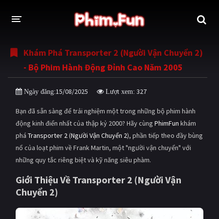
Khám Phá Transporter 2 (Người Vận Chuyển 2)
THỂ LOẠI
- Bộ Phim Hành Động Đỉnh Cao Năm 2005
Thần thoại - Cổ trang
Hành động
15/08/2025
327
Ngày đăng:
Lượt xem:
Tâm lý
Chiến tranh
Bạn đã sẵn sàng để trải nghiệm một trong những bộ phim hành
Võ thuật - Kiếm hiệp
Nhạc kịch
động kinh điển nhất của thập kỷ 2000? Hãy cùng
PhimFun
khám
phá
Transporter 2
(
Người Vận Chuyển 2
), phần tiếp theo đầy bùng
Kinh dị
Tội phạm - Hình sự
nổ của loạt phim về Frank Martin, một "người vận chuyển" với
Phiêu lưu
Hài hước
những quy tắc riêng biệt và kỹ năng siêu phàm.
Viễn tưởng
Khoa học - Tài liệu
Giới Thiệu Về Transporter 2 (Người Vận
Chuyển 2)
Hoạt hình
Thể thao
Tình cảm - Lãng mạn
Kỳ ảo