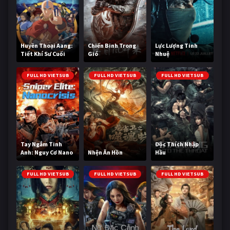
Huyền Thoại Aang:
Chiến Binh Trong
Lực Lượng Tinh
Tiết Khí Sư Cuối
Gió
Nhuệ
Cùng
FULL HD VIETSUB
FULL HD VIETSUB
FULL HD VIETSUB
Tay Ngắm Tinh
Độc Thích Nhập
Anh: Nguy Cơ Nano
Nhện Ăn Hồn
Hầu
FULL HD VIETSUB
FULL HD VIETSUB
FULL HD VIETSUB