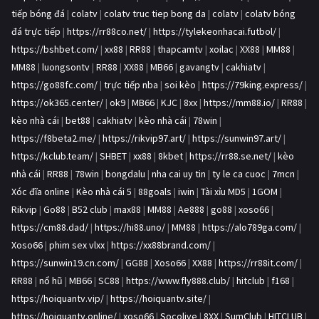
tiếp bóng đá
|
colatv
|
colatv truc tiep bong da
|
colatv
|
colatv bóng
đá trực tiếp
|
https://rr88co.net/
|
https://tylekeonhacai.futbol/
|
https://bshbet.com/
|
xx88
|
RR88
|
thapcamtv
|
xoilac
|
XX88
|
MM88
|
MM88
|
luongsontv
|
RR88
|
XX88
|
MB66
|
gavangtv
|
cakhiatv
|
https://go88fc.com/
|
trực tiếp nba
|
soi kèo
|
https://79king.express/
|
https://ok365.center/
|
ok9
|
MB66
|
KJC
|
8xx
|
https://mm88.io/
|
RR88
|
kèo nhà cái
|
bet88
|
cakhiatv
|
kèo nhà cái
|
78win
|
https://f8beta2.me/
|
https://rikvip97.art/
|
https://sunwin97.art/
|
https://kclub.team/
|
SHBET
|
xx88
|
8kbet
|
https://rr88.se.net/
|
kèo
nhà cái
|
RR88
|
78win
|
bongdalu
|
nha cai uy tin
|
ty le ca cuoc
|
7mcn
|
Xóc đĩa online
|
Kèo nhà cái 5
|
88goals
|
iwin
|
Tài xỉu MD5
|
1GOM
|
Rikvip
|
Go88
|
B52 club
|
max88
|
MM88
|
Ae888
|
go88
|
xoso66
|
https://cm88.dad/
|
https://hi88.uno/
|
MM88
|
https://alo789ga.com/
|
Xoso66
|
phim sex vlxx
|
https://xx88brand.com/
|
https://sunwin19.cn.com/
|
GG88
|
Xoso66
|
XX88
|
https://rr88it.com/
|
RR88
|
nổ hũ
|
MB66
|
SC88
|
https://www.fly888.club/
|
hitclub
|
f168
|
https://hoiquantv.vip/
|
https://hoiquantv.site/
|
https://hoiquantv.online/
|
xoso66
|
Socolive
|
8XX
|
SumClub
|
HITCLUB
|