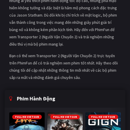
những ai yêu thích phim hành động tốc độ cao, những pha mạo
hiểm không tưởng và đặc biệt là hâm mộ phong cách đặc trưng
của Jason Statham. Dù đôi khi bị chỉ trích về mặt logic, bộ phim
vẫn thành công trong việc mang đến những giây phút giải trí
bùng nổ và không kém phần kịch tính. Hãy đến với PhimFun để
xem Transporter 2 (Người Vận Chuyển 2) và trải nghiệm những
điều thú vị mà bộ phim mang lại.
Bạn có thể xem Transporter 2 (Người Vận Chuyển 2) trực tuyến
trên PhimFun để có trải nghiệm xem phim tốt nhất. Hãy theo dõi
chúng tôi để cập nhật những thông tin mới nhất về các bộ phim
sắp ra mắt và những đánh giá chuyên sâu.
Phim Hành Động
FULL HD VIETSUB
FULL HD VIETSUB
FULL HD VIETSUB