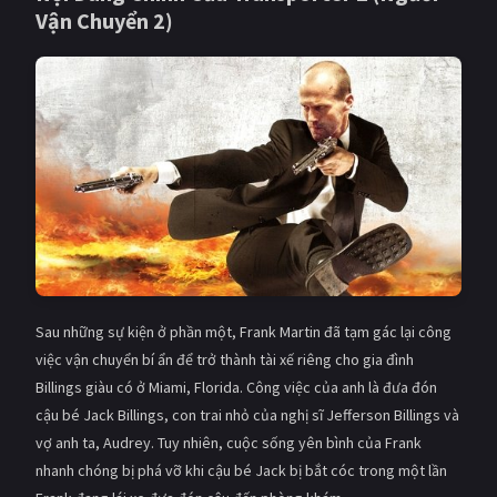
Vận Chuyển 2)
PHIM MỚI
PHIM BỘ
PHIM LẺ
PHIM CHIẾU RẠP
TUYỂN TẬP PHIM
BLOG
Sau những sự kiện ở phần một, Frank Martin đã tạm gác lại công
việc vận chuyển bí ẩn để trở thành tài xế riêng cho gia đình
Billings giàu có ở Miami, Florida. Công việc của anh là đưa đón
cậu bé Jack Billings, con trai nhỏ của nghị sĩ Jefferson Billings và
vợ anh ta, Audrey. Tuy nhiên, cuộc sống yên bình của Frank
nhanh chóng bị phá vỡ khi cậu bé Jack bị bắt cóc trong một lần