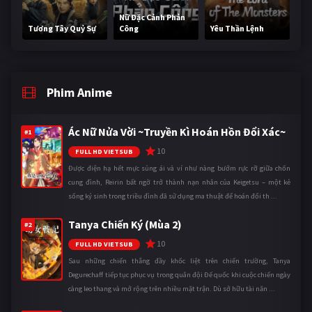
Nữ Đặc Cảnh Phản
Tương Tây Quỷ Sự
Công
Yêu Thần Lệnh
Phim Anime
Ác Nữ Nửa Vời ~Truyền Kì Hoán Hồn Đổi Xác~
#1
10
FULL HD VIETSUB
Được điện hạ hết mực sủng ái và ví như nàng bướm rực rỡ giữa chốn
cung đình, Reirin bất ngờ trở thành nạn nhân của Keigetsu – một kẻ
sống ký sinh trong triều đình đã sử dụng ma thuật để hoán đổi th ...
Tanya Chiến Ký (Mùa 2)
#2
10
FULL HD VIETSUB
Sau những chiến thắng đầy khốc liệt trên chiến trường, Tanya
Degurechaff tiếp tục phục vụ trong quân đội Đế quốc khi cuộc chiến ngày
càng leo thang và mở rộng trên nhiều mặt trận. Dù sở hữu tài năn ...