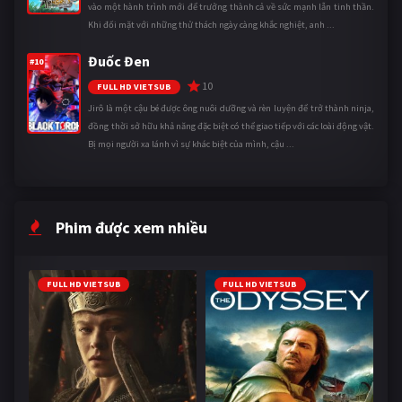
vào một hành trình mới để trưởng thành cả về sức mạnh lẫn tinh thần.
Khi đối mặt với những thử thách ngày càng khắc nghiệt, anh ...
Đuốc Đen
#10
10
FULL HD VIETSUB
Jirô là một cậu bé được ông nuôi dưỡng và rèn luyện để trở thành ninja,
đồng thời sở hữu khả năng đặc biệt có thể giao tiếp với các loài động vật.
Bị mọi người xa lánh vì sự khác biệt của mình, cậu ...
Phim được xem nhiều
FULL HD VIETSUB
FULL HD VIETSUB