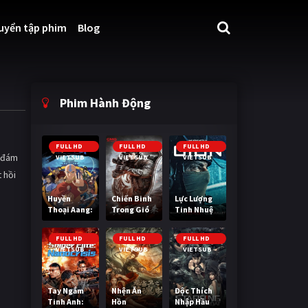
uyển tập phim
Blog
Phim Hành Động
FULL HD
FULL HD
FULL HD
h đám
VIETSUB
VIETSUB
VIETSUB
 hồi
Huyền
Chiến Binh
Lực Lượng
Thoại Aang:
Trong Gió
Tinh Nhuệ
Tiết Khí Sư
Cuối Cùng
FULL HD
FULL HD
FULL HD
VIETSUB
VIETSUB
VIETSUB
Tay Ngắm
Nhện Ăn
Độc Thích
Tinh Anh:
Hồn
Nhập Hầu