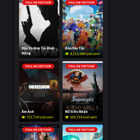
FULL HD VIETSUB
FULL HD VIETSUB
Đặc Vụ Kim Tái Khởi
Đảo Hải Tặc
Động
4,210,080 lượt xem
599,520 lượt xem
FULL HD VIETSUB
FULL HD VIETSUB
Ám Ảnh
Nữ Siêu Nhân
722,734 lượt xem
550,734 lượt xem
FULL HD VIETSUB
FULL HD VIETSUB