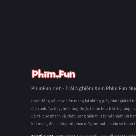
PhimFun.net - Trải Nghiệm Xem Phim Fun Mượ
Hoạt động với mục tiêu mang lại những giây phút giải trí 
điện ảnh. Tại đây, hệ thống được tối ưu hóa trên hạ tầng 
độ tải cực nhanh và chất lượng hiển thị sắc nét nhất. Dù b
kết mang đến những bộ phim mới, vietsub chuẩn và hoàn t
phimfun.net
| Xem Phim Hay Online © 2026. All Rights Res