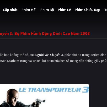
Cập nhật
Phim Mới
Phim Bộ
Phim Lẻ
Phim Chiếu Rạp
T
huyển 3: Bộ Phim Hành Động Đỉnh Cao Năm 2008
chắn bạn không thể bỏ qua
Người Vận Chuyển 3
, phần thứ ba trong series đìn
Jason Statham trong vai chính, bộ phim hứa hẹn sẽ mang đến những giây phút