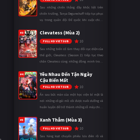
Sau những chiến thắng đầy khốc liệt trên
chiến trường, Tanya Degurechaff tiếp tục phục
vụ trong quân đội Đế quốc khi cuộc chiến
ngày càng leo thang và mở rộng trên nhiều
Clevatess (Mùa 2)
mặt trận. Dù sở hữu tài năn ...
#3
10
FULL HD VIETSUB
Sau những biến cố làm thay đổi cục diện của
thế giới, Clevatess (Season 2) tiếp tục theo
chân Clevatess cùng những đồng minh trong
cuộc chiến chống lại các thế lực đang đẩy nhân
Yêu Nhau Đến Tận Ngày
loại đến bờ vực diệ ...
#4
Cậu Biến Mất
10
FULL HD VIETSUB
Ẩn sau bức màn của một học viện bí mật là
nơi những cô gái mồ côi được nuôi dưỡng và
huấn luyện để trở thành những cỗ máy chiến
đấu. Trong thế giới khắc nghiệt ấy, cái chết
Xanh Thẳm (Mùa 3)
được xem là điều hiển nh ...
#5
10
FULL HD VIETSUB
Sau hàng loạt chuyến phiêu lưu điên rồ và