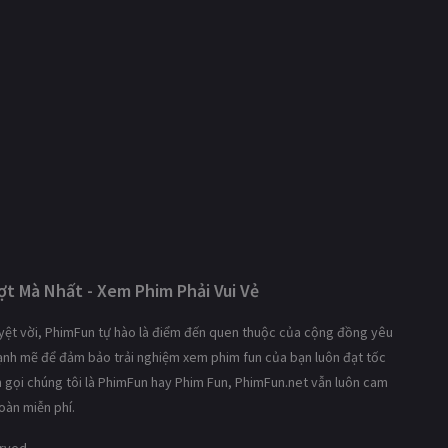
t Mà Nhất - Xem Phim Phải Vui Vẻ
tuyệt vời, PhimFun tự hào là điểm đến quen thuộc của cộng đồng yêu
mạnh mẽ để đảm bảo trải nghiệm xem phim fun của bạn luôn đạt tốc
ạn gọi chúng tôi là PhimFun hay Phim Fun, PhimFun.net vẫn luôn cam
oàn miễn phí.
erved