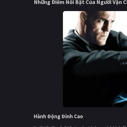
Những Điểm Nổi Bật Của Người Vận C
Hành Động Đỉnh Cao