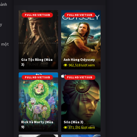
hành
FULL HD VIETSUB
FULL HD VIETSUB
ây
à một
Gia Tộc Rồng (Mùa
Anh Hùng Odyssey
3)
962,518 lượt xem
2,028,551 lượt xem
FULL HD VIETSUB
FULL HD VIETSUB
Rick Và Morty (Mùa
Silo (Mùa 3)
9)
371,191 lượt xem
3,000,241 lượt xem