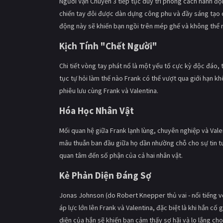
Người Vận Chuyển 3 tiếp tục duy trì phong cách hành độ
chiến tay đôi được dàn dựng công phu và đầy sáng tạo
động này sẽ khiến bạn ngồi trên mép ghế và không thể r
Kịch Tính "Chết Người"
Chi tiết vòng tay phát nổ là một yếu tố cực kỳ độc đáo,
tục tự hỏi làm thế nào Frank có thể vượt qua giới hạn 
phiêu lưu cùng Frank và Valentina.
Hóa Học Nhân Vật
Mối quan hệ giữa Frank lạnh lùng, chuyên nghiệp và Valen
mâu thuẫn ban đầu giữa họ dần nhường chỗ cho sự tin tư
quan tâm đến số phận của cả hai nhân vật.
Kẻ Phản Diện Đáng Sợ
Jonas Johnson (do Robert Knepper thủ vai - nổi tiếng vớ
áp lực lớn lên Frank và Valentina, đặc biệt là khi hắn c
diện của hắn sẽ khiến bạn cảm thấy sợ hãi và lo lắng cho