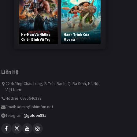
He-Man Và Những
Hành Trình Của
Chiến Binh Vũ Trụ
Moana
241,717 lượt xem
492,809 lượt xem
Liên Hệ
22 đường Châu Long, P. Trúc Bạch, Q. Ba Đình, Hà Nội,
Việt Nam
Hotline: 0985646233
Email:
admin@phimfun.net
Telegram:
@golden885