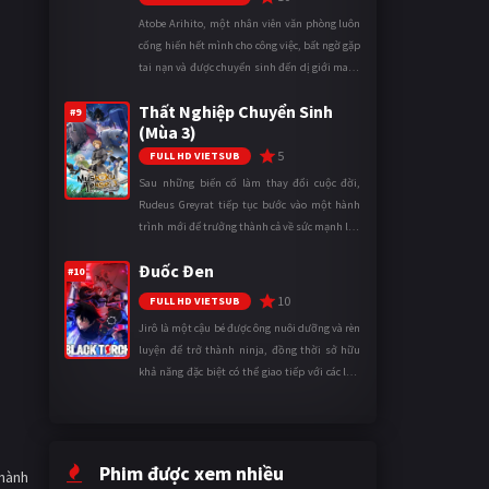
Atobe Arihito, một nhân viên văn phòng luôn
cống hiến hết mình cho công việc, bất ngờ gặp
tai nạn và được chuyển sinh đến dị giới mang
tên Vương quốc Mê Cung. Tại đây, anh trở
Thất Nghiệp Chuyển Sinh
thành một mạo hiểm gi ...
#9
(Mùa 3)
5
FULL HD VIETSUB
Sau những biến cố làm thay đổi cuộc đời,
Rudeus Greyrat tiếp tục bước vào một hành
trình mới để trưởng thành cả về sức mạnh lẫn
tinh thần. Khi đối mặt với những thử thách
Đuốc Đen
ngày càng khắc nghiệt, anh ...
#10
10
FULL HD VIETSUB
Jirô là một cậu bé được ông nuôi dưỡng và rèn
luyện để trở thành ninja, đồng thời sở hữu
khả năng đặc biệt có thể giao tiếp với các loài
động vật. Bị mọi người xa lánh vì sự khác biệt
của mình, cậu ...
Phim được xem nhiều
 hành