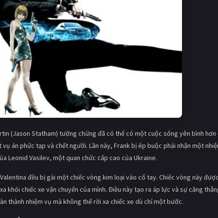
rtin (Jason Statham) tưởng chừng đã có thể có một cuộc sống yên bình hơn
 vụ án phức tạp và chết người. Lần này, Frank bị ép buộc phải nhận một nhi
của Leonid Vasilev, một quan chức cấp cao của Ukraine.
 Valentina đều bị gài một chiếc vòng kim loại vào cổ tay. Chiếc vòng này đượ
 xa khỏi chiếc xe vận chuyển của mình. Điều này tạo ra áp lực và sự căng thẳn
oàn thành nhiệm vụ mà không thể rời xa chiếc xe dù chỉ một bước.