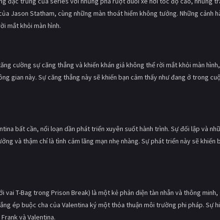
ng đặc trưng của series với những pha rượt đuổi xe hơi tốc độ cao, những tr
 của Jason Statham, cùng những màn thoát hiểm không tưởng. Những cảnh h
ời mắt khỏi màn hình.
 tăng cường sự căng thẳng và khiến khán giả không thể rời mắt khỏi màn hình,
không gian này. Sự căng thẳng này sẽ khiến bạn cảm thấy như đang ở trong cu
tina bất cần, nổi loạn dần phát triển xuyên suốt hành trình. Sự đối lập và nh
ởng và thậm chí là tình cảm lãng mạn nhẹ nhàng. Sự phát triển này sẽ khiến 
i vai T-Bag trong Prison Break) là một kẻ phản diện tàn nhẫn và thông minh,
ố gắng ép buộc cha của Valentina ký một thỏa thuận môi trường phi pháp. Sự h
 Frank và Valentina.