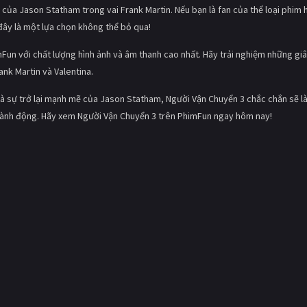
ẽ của Jason Statham trong vai Frank Martin. Nếu bạn là fan của thể loại phim 
đây là một lựa chọn không thể bỏ qua!
Fun với chất lượng hình ảnh và âm thanh cao nhất. Hãy trải nghiệm những gi
nk Martin và Valentina.
và sự trở lại mạnh mẽ của Jason Statham, Người Vận Chuyển 3 chắc chắn sẽ l
m hành động. Hãy xem Người Vận Chuyển 3 trên PhimFun ngay hôm nay!