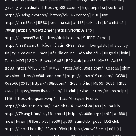
gavangtv
|
cakhiatv
|
https://go88fc.com/
|
trực tiếp nba
|
soi kèo
|
https://79king.express/
|
https://ok365.center/
|
KJC
|
8xx
|
https://mm88.io/
|
RR88
|
kèo nhà cái
|
bet88
|
cakhiatv
|
kèo nhà cái
|
78win
|
https://f8beta2.me/
|
https://rikvip97.art/
|
https://sunwin97.art/
|
https://kclub.team/
|
SHBET
|
8kbet
|
https://rr88.se.net/
|
kèo nhà cái
|
RR88
|
78win
|
bongdalu
|
nha cai uy
tin
|
ty le ca cuoc
|
7mcn
|
Xóc đĩa online
|
Kèo nhà cái 5
|
88goals
|
iwin
|
Tài xỉu MD5
|
1GOM
|
Rikvip
|
Go88
|
B52 club
|
max88
|
MM88
|
Ae888
|
go88
|
https://hi88.uno/
|
MM88
|
https://alo789ga.com/
|
Xoso66
|
phim
sex vlxx
|
https://xx88brand.com/
|
https://sunwin19.cn.com/
|
GG88
|
Xoso66
|
XX88
|
https://rr88it.com/
|
RR88
|
nổ hũ
|
MB66
|
SC88
|
RR88
|
CM88
|
https://www.fly888.club/
|
hitclub
|
77bet
|
https://mu88.help/
|
f168
|
https://hoiquantv.vip/
|
https://hoiquantv.site/
|
https://hoiquantv.online/
|
Kèo Nhà Cái
|
Socolive
|
8XX
|
SumClub
|
https://79king1.fun/
|
uy88
|
shbet
|
https://uu88n.org/
|
tr88
|
ae888
|
mcw
|
kuwin
|
88bet
|
x88
|
ao88
|
qq88
|
sumclub
|
go88
|
B52 club
|
https://shbet.health/
|
33win
|
99ok
|
https://vnew88.net/
|
nổ hũ
|