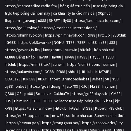
https://xhamsterlive.radio.fm/
|
bóng đá trực tiếp
|
trực tiếp bóng đá
|
trực tiếp bóng đá hôm nay
|
ca khia
|
tỷ lệ kèo nhà cái
|
90phut
|
thapcam
|
gavang
|
u888
|
SHBET
|
fly88
|
https://keonhacaitop.com/
|
https://go88.tokyo/
|
https://keonhacai.international/
|
https://phimhayok.tv/
|
https://phimhayok.co/
|
RR88
|
Hitclub
|
789Club
|
GG88
|
https://ok9.works/
|
NOHU
|
TT88
|
789P
|
qh88
|
rr88
|
J88
|
https://gavangtv.llc/
|
luongsontv
|
sunwin
|
hitclub
|
kèo nhà cái
|
AE888 Đăng Nhập
|
Hay88
|
Hay88
|
Hay88
|
Hay88
|
Hay88
|
Hay88
|
hitclub
|
https://mm88.tax/
|
sunwin
|
https://icm88.com/
|
sunwin
|
https://aukuwin.com/
|
GG88
|
RR88
|
shbet
|
Hitclub
|
NHATVIP
|
GOAL123
|
KING88
|
8DAY
|
shbet
|
grandpashabet
|
86bet
|
o8
|
rr88
|
uy88
|
onbet
|
https://go8f.design/
|
alo789
|
KJC
|
FLY88
|
hay.win
|
QS88
|
O8
|
go88
|
Socolive
|
CakhiaTV
|
https://go88play.site
|
CM88
|
8US
|
Phim Moi
|
TD88
|
TD88
|
xoilactv trực tiếp bóng đá
|
8x bet
|
kjc
|
xx88
|
https://taisunwin.dev
|
Hitclub
|
FABET
|
BIG88
|
Kubet
|
789 club
|
https://ee88-app.sa.com/
|
new88
|
soi keo nha cai
|
Sunwin chính thức
|
https://new88.pet/
|
https://tongga88.my/
|
https://s666.works/
|
ty
le keo nha cai
|
UY88
|
https://tt8811.net/
|
68win
|
68win
|
ea88
|
TG88
|