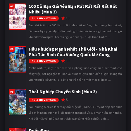
100 Cô Bạn Gái Yêu Bạn Rất Rất Rất Rất Rất
#7
Nhiều (Mùa 3)
10
FULL HD VIETSUB
Sau khi trải qua 100 lần thất tình suốt những năm trung học cơ sở,
Rentaro Aijo quyết định đến một ngôi đền để cầu mong tìm được bạn gái
khi bước vào cấp ba. Lời cầu nguyện của cậu được Thần Tình Y ...
Hậu Phương Mạnh Nhất Thế Giới - Nhà Khai
#8
Phá Tân Binh Của Vương Quốc Mê Cung
10
FULL HD VIETSUB
Atobe Arihito, một nhân viên văn phòng luôn cống hiến hết mình cho
công việc, bất ngờ gặp tai nạn và được chuyển sinh đến dị giới mang tên
Vương quốc Mê Cung. Tại đây, anh trở thành một mạo hiểm gi ...
Thất Nghiệp Chuyển Sinh (Mùa 3)
#9
5
FULL HD VIETSUB
Sau những biến cố làm thay đổi cuộc đời, Rudeus Greyrat tiếp tục bước
vào một hành trình mới để trưởng thành cả về sức mạnh lẫn tinh thần.
Khi đối mặt với những thử thách ngày càng khắc nghiệt, anh ...
Đuốc Đen
#10