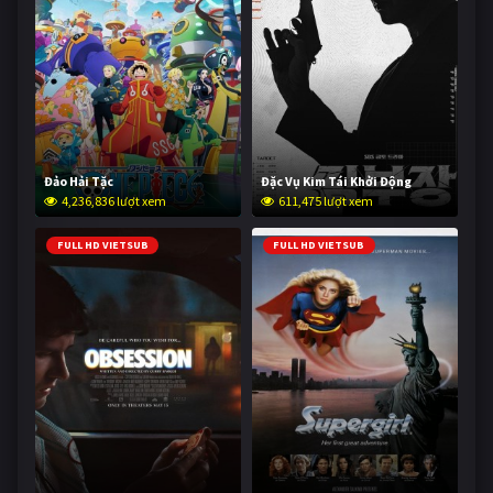
Đảo Hải Tặc
Đặc Vụ Kim Tái Khởi Động
4,236,836 lượt xem
611,475 lượt xem
FULL HD VIETSUB
FULL HD VIETSUB