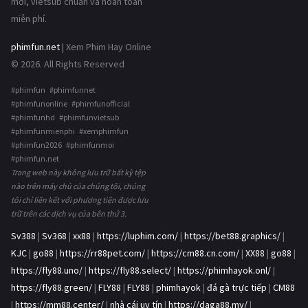
mới, vietsub chuẩn và hoàn toàn
miễn phí.
phimfun.net
| Xem Phim Hay Online
© 2026. All Rights Reserved
#phimfun #phimfunnet
#phimfunonline #phimfunofficial
#phimfunhd #phimfunvietsub
#phimfunmienphi #xemphimfun
#phimfun2026 #phimfunmoi
#phimfun.net
Trang web này không lưu trữ bất kỳ tệp
nào trên máy chủ của chúng tôi, chúng
tôi chỉ liên kết với phương tiện được lưu
trữ trên các dịch vụ của bên thứ 3.
Sv388
|
Sv368
|
xx88
|
https://luphim.com/
|
https://bet88.graphics/
|
KJC
|
go88
|
https://rr88pet.com/
|
https://cm88.cn.com/
|
XX88
|
go88
|
https://fly88.uno/
|
https://fly88.select/
|
https://phimhayok.onl/
|
https://fly88.green/
|
FLY88
|
FLY88
|
phimhayok
|
đá gà trực tiếp
|
CM88
|
https://mm88.center/
|
nhà cái uy tín
|
https://daga88.my/
|