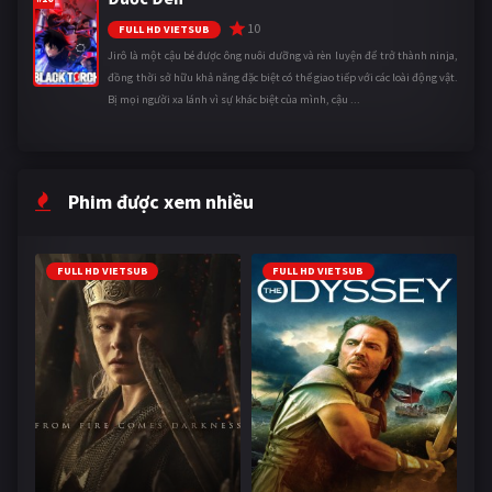
10
FULL HD VIETSUB
Jirô là một cậu bé được ông nuôi dưỡng và rèn luyện để trở thành ninja,
đồng thời sở hữu khả năng đặc biệt có thể giao tiếp với các loài động vật.
Bị mọi người xa lánh vì sự khác biệt của mình, cậu ...
Phim được xem nhiều
FULL HD VIETSUB
FULL HD VIETSUB