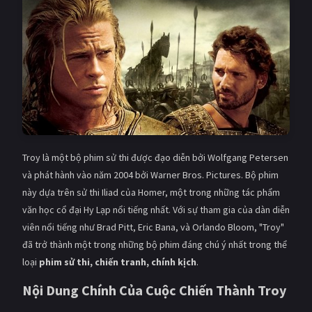
Giật gân
Gia đình
Bí ẩn
Lịch sử
Viễn Tây
Tiểu sử
GameShow
DramaTV
QUỐC GIA
Troy là một bộ phim sử thi được đạo diễn bởi Wolfgang Petersen
Âu - Mỹ
Trung Quốc - Hồng Kông
và phát hành vào năm 2004 bởi Warner Bros. Pictures. Bộ phim
này dựa trên sử thi Iliad của Homer, một trong những tác phẩm
Hàn Quốc
Nhật Bản
văn học cổ đại Hy Lạp nổi tiếng nhất. Với sự tham gia của dàn diễn
viên nổi tiếng như Brad Pitt, Eric Bana, và Orlando Bloom, "Troy"
Ấn Độ
Việt Nam
đã trở thành một trong những bộ phim đáng chú ý nhất trong thể
Tổng hợp
loại
phim sử thi, chiến tranh, chính kịch
.
Nội Dung Chính Của Cuộc Chiến Thành Troy
CẬP NHẬT