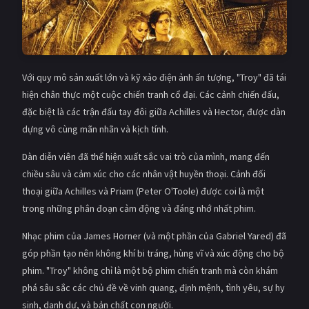
Với quy mô sản xuất lớn và kỹ xảo điện ảnh ấn tượng, "Troy" đã tái
hiện chân thực một cuộc chiến tranh cổ đại. Các cảnh chiến đấu,
đặc biệt là các trận đấu tay đôi giữa Achilles và Hector, được dàn
dựng vô cùng mãn nhãn và kịch tính.
Dàn diễn viên đã thể hiện xuất sắc vai trò của mình, mang đến
chiều sâu và cảm xúc cho các nhân vật huyền thoại. Cảnh đối
thoại giữa Achilles và Priam (Peter O'Toole) được coi là một
trong những phân đoạn cảm động và đáng nhớ nhất phim.
Nhạc phim của James Horner (và một phần của Gabriel Yared) đã
góp phần tạo nên không khí bi tráng, hùng vĩ và xúc động cho bộ
phim. "Troy" không chỉ là một bộ phim chiến tranh mà còn khám
phá sâu sắc các chủ đề về vinh quang, định mệnh, tình yêu, sự hy
sinh, danh dự, và bản chất con người.