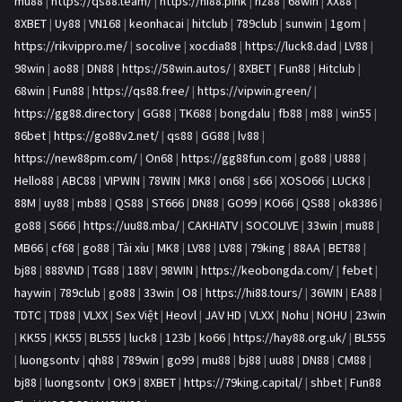
mu88
|
https://qs88.team/
|
https://hi88.pink
|
hz88
|
68win
|
XX88
|
8XBET
|
Uy88
|
VN168
|
keonhacai
|
hitclub
|
789club
|
sunwin
|
1gom
|
https://rikvippro.me/
|
socolive
|
xocdia88
|
https://luck8.dad
|
LV88
|
98win
|
ao88
|
DN88
|
https://58win.autos/
|
8XBET
|
Fun88
|
Hitclub
|
68win
|
Fun88
|
https://qs88.free/
|
https://vipwin.green/
|
https://gg88.directory
|
GG88
|
TK688
|
bongdalu
|
fb88
|
m88
|
win55
|
86bet
|
https://go88v2.net/
|
qs88
|
GG88
|
lv88
|
https://new88pm.com/
|
On68
|
https://gg88fun.com
|
go88
|
U888
|
Hello88
|
ABC88
|
VIPWIN
|
78WIN
|
MK8
|
on68
|
s66
|
XOSO66
|
LUCK8
|
88M
|
uy88
|
mb88
|
QS88
|
ST666
|
DN88
|
GO99
|
KO66
|
QS88
|
ok8386
|
go88
|
S666
|
https://uu88.mba/
|
CAKHIATV
|
SOCOLIVE
|
33win
|
mu88
|
MB66
|
cf68
|
go88
|
Tài xỉu
|
MK8
|
LV88
|
LV88
|
79king
|
88AA
|
BET88
|
bj88
|
888VND
|
TG88
|
188V
|
98WIN
|
https://keobongda.com/
|
febet
|
haywin
|
789club
|
go88
|
33win
|
O8
|
https://hi88.tours/
|
36WIN
|
EA88
|
TDTC
|
TD88
|
VLXX
|
Sex Việt
|
Heovl
|
JAV HD
|
VLXX
|
Nohu
|
NOHU
|
23win
|
KK55
|
KK55
|
BL555
|
luck8
|
123b
|
ko66
|
https://hay88.org.uk/
|
BL555
|
luongsontv
|
qh88
|
789win
|
go99
|
mu88
|
bj88
|
uu88
|
DN88
|
CM88
|
bj88
|
luongsontv
|
OK9
|
8XBET
|
https://79king.capital/
|
shbet
|
Fun88