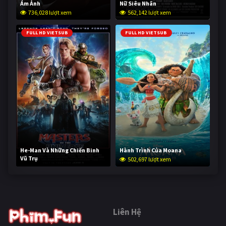
Ám Ảnh
Nữ Siêu Nhân
736,028 lượt xem
562,142 lượt xem
FULL HD VIETSUB
FULL HD VIETSUB
He-Man Và Những Chiến Binh
Hành Trình Của Moana
Vũ Trụ
502,697 lượt xem
252,608 lượt xem
Liên Hệ