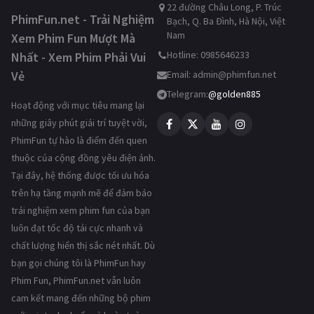
22 đường Châu Long, P. Trúc
PhimFun.net - Trải Nghiệm
Bạch, Q. Ba Đình, Hà Nội, Việt
Nam
Xem Phim Fun Mượt Mà
Hotline: 0985646233
Nhất - Xem Phim Phải Vui
Vẻ
Email:
admin@phimfun.net
Telegram:
@golden885
Hoạt động với mục tiêu mang lại
những giây phút giải trí tuyệt vời,
PhimFun tự hào là điểm đến quen
thuộc của cộng đồng yêu điện ảnh.
Tại đây, hệ thống được tối ưu hóa
trên hạ tầng mạnh mẽ để đảm bảo
trải nghiệm xem phim fun của bạn
luôn đạt tốc độ tải cực nhanh và
chất lượng hiển thị sắc nét nhất. Dù
bạn gọi chúng tôi là PhimFun hay
Phim Fun, PhimFun.net vẫn luôn
cam kết mang đến những bộ phim