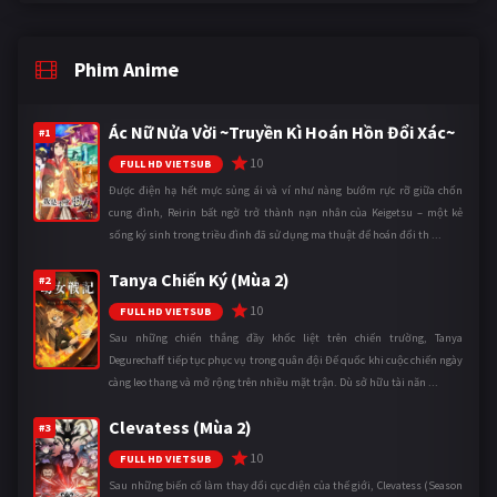
Phim Anime
Ác Nữ Nửa Vời ~Truyền Kì Hoán Hồn Đổi Xác~
#1
10
FULL HD VIETSUB
Được điện hạ hết mực sủng ái và ví như nàng bướm rực rỡ giữa chốn
cung đình, Reirin bất ngờ trở thành nạn nhân của Keigetsu – một kẻ
sống ký sinh trong triều đình đã sử dụng ma thuật để hoán đổi th ...
Tanya Chiến Ký (Mùa 2)
#2
10
FULL HD VIETSUB
Sau những chiến thắng đầy khốc liệt trên chiến trường, Tanya
Degurechaff tiếp tục phục vụ trong quân đội Đế quốc khi cuộc chiến ngày
càng leo thang và mở rộng trên nhiều mặt trận. Dù sở hữu tài năn ...
Clevatess (Mùa 2)
#3
10
FULL HD VIETSUB
Sau những biến cố làm thay đổi cục diện của thế giới, Clevatess (Season