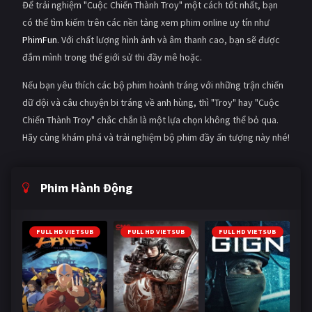
Để trải nghiệm "Cuộc Chiến Thành Troy" một cách tốt nhất, bạn
có thể tìm kiếm trên các nền tảng xem phim online uy tín như
PhimFun
. Với chất lượng hình ảnh và âm thanh cao, bạn sẽ được
đắm mình trong thế giới sử thi đầy mê hoặc.
Nếu bạn yêu thích các bộ phim hoành tráng với những trận chiến
dữ dội và câu chuyện bi tráng về anh hùng, thì "Troy" hay "Cuộc
Chiến Thành Troy" chắc chắn là một lựa chọn không thể bỏ qua.
Hãy cùng khám phá và trải nghiệm bộ phim đầy ấn tượng này nhé!
Phim Hành Động
FULL HD VIETSUB
FULL HD VIETSUB
FULL HD VIETSUB