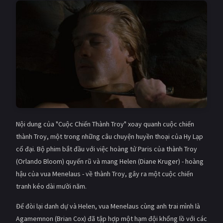
PHIM MỚI
PHIM BỘ
PHIM LẺ
PHIM CHIẾU RẠP
TUYỂN TẬP PHIM
BLOG
Nội dung của "Cuộc Chiến Thành Troy" xoay quanh cuộc chiến
thành Troy, một trong những câu chuyện huyền thoại của Hy Lạp
cổ đại. Bộ phim bắt đầu với việc hoàng tử Paris của thành Troy
(Orlando Bloom) quyến rũ và mang Helen (Diane Kruger) - hoàng
hậu của vua Menelaus - về thành Troy, gây ra một cuộc chiến
tranh kéo dài mười năm.
Để đòi lại danh dự và Helen, vua Menelaus cùng anh trai mình là
Agamemnon (Brian Cox) đã tập hợp một hạm đội khổng lồ với các