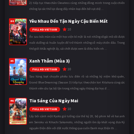
2) tiếp tục theo chân Clevatess cùng những đồng minh trong cuộc chiến
chống lại các thế lực đang đẩy nhân loại đến bờ vực diệ ...
Yêu Nhau Đến Tận Ngày Cậu Biến Mất
#4
10
FULL HD VIETSUB
Ẩn sau bức màn của một học viện bí mật là nơi những cô gái mồ côi được
nuôi dưỡng và huấn luyện để trở thành những cỗ máy chiến đấu. Trong
thế giới khắc nghiệt ấy, cái chết được xem là điều hiển nh ...
Xanh Thẳm (Mùa 3)
#5
10
FULL HD VIETSUB
Sau hàng loạt chuyến phiêu lưu điên rồ và những kỷ niệm khó quên,
Grand Blue Dreaming (Season 3) tiếp tục theo chân Iori Kitahara cùng các
thành viên câu lạc bộ lặn trong những ngày tháng đại học đ ...
Tia Sáng Của Ngày Mai
#6
10
FULL HD VIETSUB
Lấy bối cảnh một Kyoto giả tưởng của thế kỷ 20, bộ phim kể về hai anh
em Seiroku và Kihachi Sakamoto, những người ôm ấp khát vọng đưa Kỷ
nguyên Điện đến với đất nước thông qua cuốn Danh mục Điện th ...