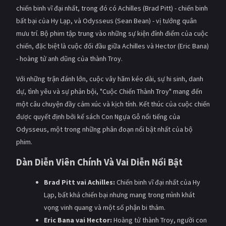
chiến binh vĩ đại nhất, trong đó có Achilles (Brad Pitt) - chiến binh
bất bại của Hy Lạp, và Odysseus (Sean Bean) - vị tướng quân
mưu trí. Bộ phim tập trung vào những sự kiện đỉnh điểm của cuộc
chiến, đặc biệt là cuộc đối đầu giữa Achilles và Hector (Eric Bana)
- hoàng tử anh dũng của thành Troy.
Với những trận đánh lớn, cuộc vây hãm kéo dài, sự hi sinh, danh
dự, tình yêu và sự phản bội, "Cuộc Chiến Thành Troy" mang đến
một câu chuyện đầy cảm xúc và kịch tính. Kết thúc của cuộc chiến
được quyết định bởi kế sách Con Ngựa Gỗ nổi tiếng của
Odysseus, một trong những phân đoạn nổi bật nhất của bộ
phim.
Dàn Diễn Viên Chính Và Vai Diễn Nổi Bật
Brad Pitt vai Achilles:
Chiến binh vĩ đại nhất của Hy
Lạp, bất khả chiến bại nhưng mang trong mình khát
vọng vinh quang và một số phận bi thảm.
Eric Bana vai Hector:
Hoàng tử thành Troy, người con