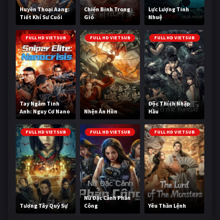
Huyền Thoại Aang:
Chiến Binh Trong
Lực Lượng Tinh
Tiết Khí Sư Cuối
Gió
Nhuệ
Cùng
FULL HD VIETSUB
FULL HD VIETSUB
FULL HD VIETSUB
Tay Ngắm Tinh
Độc Thích Nhập
Anh: Nguy Cơ Nano
Nhện Ăn Hồn
Hầu
FULL HD VIETSUB
FULL HD VIETSUB
FULL HD VIETSUB
Nữ Đặc Cảnh Phản
Tương Tây Quỷ Sự
Công
Yêu Thần Lệnh