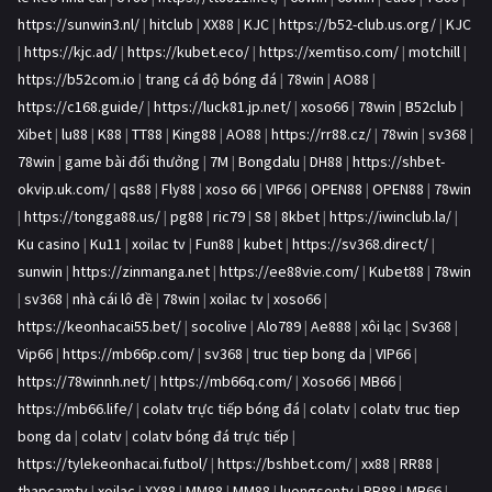
https://sunwin3.nl/
|
hitclub
|
XX88
|
KJC
|
https://b52-club.us.org/
|
KJC
|
https://kjc.ad/
|
https://kubet.eco/
|
https://xemtiso.com/
|
motchill
|
https://b52com.io
|
trang cá độ bóng đá
|
78win
|
AO88
|
https://c168.guide/
|
https://luck81.jp.net/
|
xoso66
|
78win
|
B52club
|
Xibet
|
lu88
|
K88
|
TT88
|
King88
|
AO88
|
https://rr88.cz/
|
78win
|
sv368
|
78win
|
game bài đổi thưởng
|
7M
|
Bongdalu
|
DH88
|
https://shbet-
okvip.uk.com/
|
qs88
|
Fly88
|
xoso 66
|
VIP66
|
OPEN88
|
OPEN88
|
78win
|
https://tongga88.us/
|
pg88
|
ric79
|
S8
|
8kbet
|
https://iwinclub.la/
|
Ku casino
|
Ku11
|
xoilac tv
|
Fun88
|
kubet
|
https://sv368.direct/
|
sunwin
|
https://zinmanga.net
|
https://ee88vie.com/
|
Kubet88
|
78win
|
sv368
|
nhà cái lô đề
|
78win
|
xoilac tv
|
xoso66
|
https://keonhacai55.bet/
|
socolive
|
Alo789
|
Ae888
|
xôi lạc
|
Sv368
|
Vip66
|
https://mb66p.com/
|
sv368
|
truc tiep bong da
|
VIP66
|
https://78winnh.net/
|
https://mb66q.com/
|
Xoso66
|
MB66
|
https://mb66.life/
|
colatv trực tiếp bóng đá
|
colatv
|
colatv truc tiep
bong da
|
colatv
|
colatv bóng đá trực tiếp
|
https://tylekeonhacai.futbol/
|
https://bshbet.com/
|
xx88
|
RR88
|
thapcamtv
|
xoilac
|
XX88
|
MM88
|
MM88
|
luongsontv
|
RR88
|
MB66
|