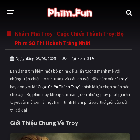
Khám Phá Troy - Cuộc Chiến Thành Troy: Bộ
THỂ LOẠI
Phim Sử Thi Hoành Tráng Nhất
Thần thoại - Cổ trang
Hành động
03/08/2025
319
Ngày đăng:
Lượt xem:
Tâm lý
Chiến tranh
Bạn đang tìm kiếm một bộ phim để lại ấn tượng mạnh mẽ với
Võ thuật - Kiếm hiệp
Nhạc kịch
những trận chiến hoành tráng và câu chuyện đầy cảm xúc? "
Troy
"
hay còn gọi là "
Cuộc Chiến Thành Troy
" chính là lựa chọn hoàn hảo
Kinh dị
Tội phạm - Hình sự
cho bạn. Bộ phim này không chỉ mang đến những giây phút giải trí
Phiêu lưu
Hài hước
tuyệt vời mà còn là một hành trình khám phá vào thế giới của sử
thi cổ đại.
Viễn tưởng
Khoa học - Tài liệu
Giới Thiệu Chung Về Troy
Hoạt hình
Thể thao
Tình cảm - Lãng mạn
Kỳ ảo