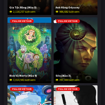
Gia Tộc Rồng (Mùa 3)
Anh Hùng Odyssey
2,118,257 lượt xem
986,682 lượt xem
FULL HD VIETSUB
FULL HD VIETSUB
Rick Và Morty (Mùa 9)
Silo (Mùa 3)
3,014,941 lượt xem
397,444 lượt xem
FULL HD VIETSUB
FULL HD VIETSUB