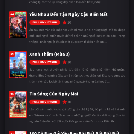
chống lại các thế lực đang đẩy nhân loại đến bờ vực diệ ...
Yêu Nhau Đến Tận Ngày Cậu Biến Mất
#4
10
FULL HD VIETSUB
Ẩn sau bức màn của một học viện bí mật là nơi những cô gái mồ côi được
nuôi dưỡng và huấn luyện để trở thành những cỗ máy chiến đấu. Trong
thế giới khắc nghiệt ấy, cái chết được xem là điều hiển nh ...
Xanh Thẳm (Mùa 3)
#5
10
FULL HD VIETSUB
Sau hàng loạt chuyến phiêu lưu điên rồ và những kỷ niệm khó quên,
Grand Blue Dreaming (Season 3) tiếp tục theo chân Iori Kitahara cùng các
thành viên câu lạc bộ lặn trong những ngày tháng đại học đ ...
Tia Sáng Của Ngày Mai
#6
10
FULL HD VIETSUB
Lấy bối cảnh một Kyoto giả tưởng của thế kỷ 20, bộ phim kể về hai anh
em Seiroku và Kihachi Sakamoto, những người ôm ấp khát vọng đưa Kỷ
nguyên Điện đến với đất nước thông qua cuốn Danh mục Điện th ...
100 Cô Bạn Gái Yêu Bạn Rất Rất Rất Rất Rất
#7