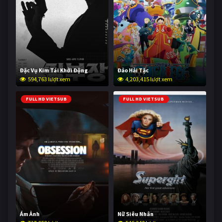
Đặc Vụ Kim Tái Khởi Động
Đảo Hải Tặc
594,763 lượt xem
4,203,415 lượt xem
FULL HD VIETSUB
FULL HD VIETSUB
Ám Ảnh
Nữ Siêu Nhân