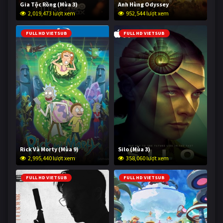
Gia Tộc Rồng (Mùa 3)
Anh Hùng Odyssey
2,019,473 lượt xem
952,544 lượt xem
FULL HD VIETSUB
FULL HD VIETSUB
Rick Và Morty (Mùa 9)
Silo (Mùa 3)
2,995,440 lượt xem
358,060 lượt xem
FULL HD VIETSUB
FULL HD VIETSUB