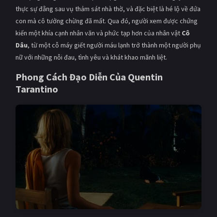
PHIM MỚI
thực sự đằng sau vụ thảm sát nhà thờ, và đặc biệt là hé lộ về đứa
con mà cô tưởng chừng đã mất. Qua đó, người xem được chứng
PHIM BỘ
kiến một khía cạnh nhân văn và phức tạp hơn của nhân vật
Cô
Dâu
, từ một cỗ máy giết người máu lạnh trở thành một người phụ
PHIM LẺ
nữ với những nỗi đau, tình yêu và khát khao mãnh liệt.
PHIM CHIẾU RẠP
Phong Cách Đạo Diễn Của Quentin
TUYỂN TẬP PHIM
Tarantino
BLOG