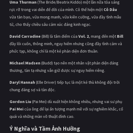
Uma Thurman
(The Bride/Beatrix Kiddo) một lần nữa tỏa sáng
rực rỡ trong vai diễn để đời của mình. Cô thể hiện một
Cô Dâu
vừa tàn bạo, vừa mong manh, vừa kiên cường, vừa đầy tình mẫu
tử, cho thấy chiều sâu cảm xúc đáng kinh ngạc.
David Carradine
(Bill) là tâm điểm của
Vol. 2
, mang đến một
Bill
đầy lôi cuốn, thông minh, nguy hiểm nhưng cũng đầy tình cảm và
phức tạp, không chỉ là một kẻ phản diện đơn thuần.
Michael Madsen
(Budd) tạo nên một nhân vật phản diện đáng
thương, tàn tạ nhưng vẫn giữ được sự nguy hiểm riêng.
Daryl Hannah
(Elle Driver) tiếp tục là một kẻ thù không đội trời
chung đáng sợ và tàn độc.
Gordon Liu
(Pai Mei) dù xuất hiện không nhiều, nhưng vai sư phụ
Pai Mei
của ông để lại ấn tượng mạnh mẽ với sự nghiêm khắc, cổ
quái và những màn võ thuật đỉnh cao.
Ý Nghĩa và Tầm Ảnh Hưởng