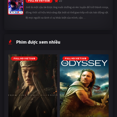
10
FULL HD VIETSUB
Jirô là một cậu bé được ông nuôi dưỡng và rèn luyện để trở thành ninja,
đồng thời sở hữu khả năng đặc biệt có thể giao tiếp với các loài động vật.
Bị mọi người xa lánh vì sự khác biệt của mình, cậu ...
Phim được xem nhiều
FULL HD VIETSUB
FULL HD VIETSUB