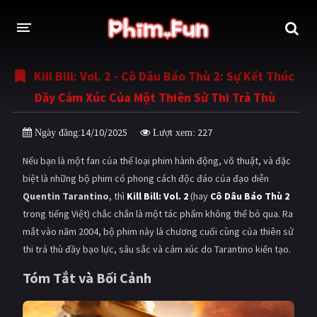
Kill Bill: Vol. 2 - Cô Dâu Báo Thù 2: Sự Kết Thúc
THỂ LOẠI
Đầy Cảm Xúc Của Một Thiên Sử Thi Trả Thù
Thần thoại - Cổ trang
Hành động
14/10/2025
227
Ngày đăng:
Lượt xem:
Tâm lý
Chiến tranh
Nếu bạn là một fan của thể loại phim hành động, võ thuật, và đặc
Võ thuật - Kiếm hiệp
Nhạc kịch
biệt là những bộ phim có phong cách độc đáo của đạo diễn
Quentin Tarantino
, thì
Kill Bill: Vol. 2
(hay
Cô Dâu Báo Thù 2
Kinh dị
Tội phạm - Hình sự
trong tiếng Việt) chắc chắn là một tác phẩm không thể bỏ qua. Ra
Phiêu lưu
Hài hước
mắt vào năm 2004, bộ phim này là chương cuối cùng của thiên sử
thi trả thù đầy bạo lực, sâu sắc và cảm xúc do Tarantino kiến tạo.
Viễn tưởng
Khoa học - Tài liệu
Tóm Tắt và Bối Cảnh
Hoạt hình
Thể thao
Tình cảm - Lãng mạn
Kỳ ảo