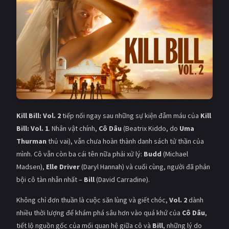
Giật gân
Gia đình
Bí ẩn
Lịch sử
Viễn Tây
Tiểu sử
GameShow
DramaTV
QUỐC GIA
Kill Bill: Vol. 2
tiếp nối ngay sau những sự kiện đẫm máu của
Kill
Âu - Mỹ
Trung Quốc - Hồng Kông
Bill: Vol. 1
. Nhân vật chính,
Cô Dâu
(Beatrix Kiddo, do
Uma
Thurman
thủ vai), vẫn chưa hoàn thành danh sách tử thần của
Hàn Quốc
Nhật Bản
mình. Cô vẫn còn ba cái tên nữa phải xử lý:
Budd
(Michael
Madsen),
Elle Driver
(Daryl Hannah) và cuối cùng, người đã phản
Ấn Độ
Việt Nam
bội cô tàn nhẫn nhất –
Bill
(David Carradine).
Tổng hợp
Không chỉ đơn thuần là cuộc săn lùng và giết chóc,
Vol. 2
dành
nhiều thời lượng để khám phá sâu hơn vào quá khứ của
Cô Dâu
,
CẬP NHẬT
tiết lộ nguồn gốc của mối quan hệ giữa cô và
Bill
, những lý do