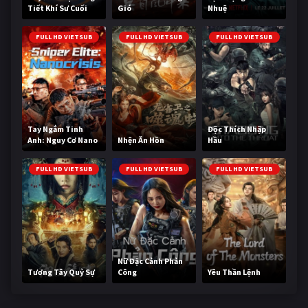
Tiết Khí Sư Cuối
Gió
Nhuệ
Cùng
FULL HD VIETSUB
FULL HD VIETSUB
FULL HD VIETSUB
Tay Ngắm Tinh
Độc Thích Nhập
Anh: Nguy Cơ Nano
Nhện Ăn Hồn
Hầu
FULL HD VIETSUB
FULL HD VIETSUB
FULL HD VIETSUB
Nữ Đặc Cảnh Phản
Tương Tây Quỷ Sự
Công
Yêu Thần Lệnh