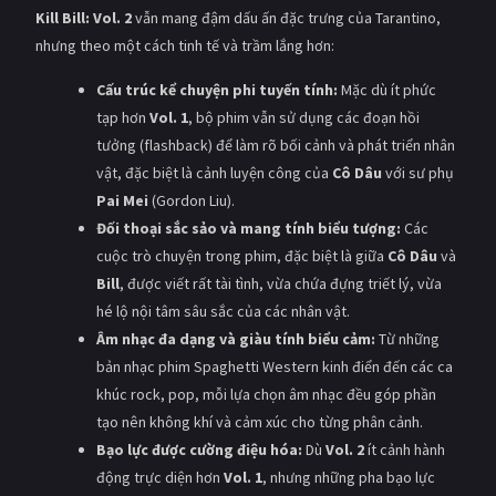
Kill Bill: Vol. 2
vẫn mang đậm dấu ấn đặc trưng của Tarantino,
nhưng theo một cách tinh tế và trầm lắng hơn:
Cấu trúc kể chuyện phi tuyến tính:
Mặc dù ít phức
tạp hơn
Vol. 1
, bộ phim vẫn sử dụng các đoạn hồi
tưởng (flashback) để làm rõ bối cảnh và phát triển nhân
vật, đặc biệt là cảnh luyện công của
Cô Dâu
với sư phụ
Pai Mei
(Gordon Liu).
Đối thoại sắc sảo và mang tính biểu tượng:
Các
cuộc trò chuyện trong phim, đặc biệt là giữa
Cô Dâu
và
Bill
, được viết rất tài tình, vừa chứa đựng triết lý, vừa
hé lộ nội tâm sâu sắc của các nhân vật.
Âm nhạc đa dạng và giàu tính biểu cảm:
Từ những
bản nhạc phim Spaghetti Western kinh điển đến các ca
khúc rock, pop, mỗi lựa chọn âm nhạc đều góp phần
tạo nên không khí và cảm xúc cho từng phân cảnh.
Bạo lực được cường điệu hóa:
Dù
Vol. 2
ít cảnh hành
động trực diện hơn
Vol. 1
, nhưng những pha bạo lực