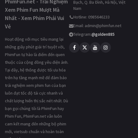
PhimFun.net - Trải Nghiệm
Bạch, Q. Ba Đình, Hà Nội, Việt
Nam
Xem Phim Fun Mượt Mà
Hotline: 0985646233
Nhất - Xem Phim Phải Vui
Vẻ
Email:
admin@phimfun.net
Telegram:
@golden885
Hoạt động với mục tiêu mang lại
những giây phút giải trí tuyệt vời,
PhimFun tự hào là điểm đến quen
thuộc của cộng đồng yêu điện ảnh.
Tại đây, hệ thống được tối ưu hóa
trên hạ tầng mạnh mẽ để đảm bảo
trải nghiệm xem phim fun của bạn
luôn đạt tốc độ tải cực nhanh và
chất lượng hiển thị sắc nét nhất. Dù
bạn gọi chúng tôi là PhimFun hay
Phim Fun, PhimFun.net vẫn luôn
cam kết mang đến những bộ phim
mới, vietsub chuẩn và hoàn toàn