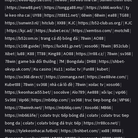
|
https://new88.pet/
|
https://tongga88.my/
|
https://s666.works/
|
ty
le keo nha cai
|
UY88
|
https://tt8811.net/
|
68win
|
68win
|
ea88
|
TG88
|
https://sunwin3.nl/
|
hitclub
|
XX88
|
KJC
|
https://b52-club.us.org/
|
KJC
|
https://kjc.ad/
|
https://kubet.eco/
|
https://xemtiso.com/
|
motchill
|
https://b52com.io
|
trang cá độ bóng đá
|
78win
|
AO88
|
https://c168.guide/
|
https://luck81.jp.net/
|
xoso66
|
78win
|
B52club
|
Xibet
|
lu88
|
K88
|
TT88
|
King88
|
AO88
|
https://rr88.cz/
|
78win
|
sv368
|
78win
|
game bài đổi thưởng
|
7M
|
Bongdalu
|
DH88
|
https://shbet-
okvip.uk.com/
|
Ku casino
|
Ku11
|
xoilac tv
|
Fun88
|
kubet
|
https://sv368.direct/
|
https://zinmanga.net
|
https://ee88vie.com/
|
Kubet88
|
78win
|
sv368
|
nhà cái lô đề
|
78win
|
xoilac tv
|
xoso66
|
https://keonhacai55.bet/
|
socolive
|
Alo789
|
Ae888
|
xôi lạc
|
vip66
|
Sv368
|
Vip66
|
https://mb66p.com/
|
sv368
|
truc tiep bong da
|
VIP66
|
https://78winnh.net/
|
https://mb66q.com/
|
Xoso66
|
MB66
|
https://mb66.life/
|
colatv trực tiếp bóng đá
|
colatv
|
colatv truc tiep
bong da
|
colatv
|
colatv bóng đá trực tiếp
|
https://rr88co.net/
|
https://tylekeonhacai.futbol/
|
https://bshbet.com/
|
xx88
|
RR88
|