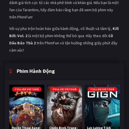
đánh giá tích cực từ các nhà phê bình và khán giả. Nếu bạn là một
fan của Tarantino, hãy đảm bảo rằng bạn đã xem bộ phim này
trên PhimFun!
Với sự pha trộn hoàn hảo giữa hành động, võ thuật và tâm lý,
Kill
Bill: Vol. 2
là một bộ phim không thể bỏ qua. Hãy theo dõi
Cô
Dâu Báo Thù 2
trên PhimFun và tận hưởng những giây phút đầy
cảm xúc!
Phim Hành Động
FULL HD VIETSUB
FULL HD VIETSUB
FULL HD VIETSUB
Huyền Thoại Aang:
Chiến Binh Trong
Lực Lượng Tinh