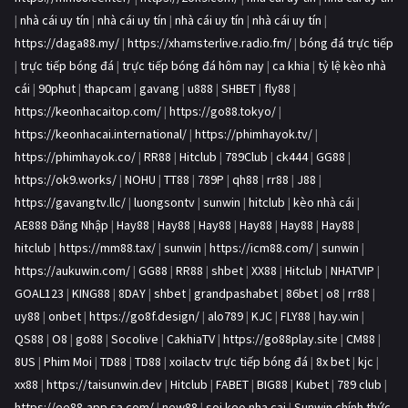
|
nhà cái uy tín
|
nhà cái uy tín
|
nhà cái uy tín
|
nhà cái uy tín
|
https://daga88.my/
|
https://xhamsterlive.radio.fm/
|
bóng đá trực tiếp
|
trực tiếp bóng đá
|
trực tiếp bóng đá hôm nay
|
ca khia
|
tỷ lệ kèo nhà
cái
|
90phut
|
thapcam
|
gavang
|
u888
|
SHBET
|
fly88
|
https://keonhacaitop.com/
|
https://go88.tokyo/
|
https://keonhacai.international/
|
https://phimhayok.tv/
|
https://phimhayok.co/
|
RR88
|
Hitclub
|
789Club
|
ck444
|
GG88
|
https://ok9.works/
|
NOHU
|
TT88
|
789P
|
qh88
|
rr88
|
J88
|
https://gavangtv.llc/
|
luongsontv
|
sunwin
|
hitclub
|
kèo nhà cái
|
AE888 Đăng Nhập
|
Hay88
|
Hay88
|
Hay88
|
Hay88
|
Hay88
|
Hay88
|
hitclub
|
https://mm88.tax/
|
sunwin
|
https://icm88.com/
|
sunwin
|
https://aukuwin.com/
|
GG88
|
RR88
|
shbet
|
XX88
|
Hitclub
|
NHATVIP
|
GOAL123
|
KING88
|
8DAY
|
shbet
|
grandpashabet
|
86bet
|
o8
|
rr88
|
uy88
|
onbet
|
https://go8f.design/
|
alo789
|
KJC
|
FLY88
|
hay.win
|
QS88
|
O8
|
go88
|
Socolive
|
CakhiaTV
|
https://go88play.site
|
CM88
|
8US
|
Phim Moi
|
TD88
|
TD88
|
xoilactv trực tiếp bóng đá
|
8x bet
|
kjc
|
xx88
|
https://taisunwin.dev
|
Hitclub
|
FABET
|
BIG88
|
Kubet
|
789 club
|
https://ee88-app.sa.com/
|
new88
|
soi keo nha cai
|
Sunwin chính thức