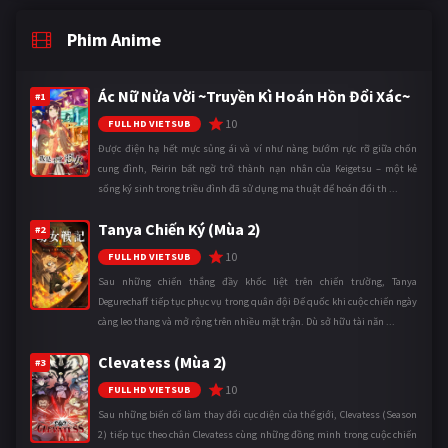
Phim Anime
Ác Nữ Nửa Vời ~Truyền Kì Hoán Hồn Đổi Xác~
#1
10
FULL HD VIETSUB
Được điện hạ hết mực sủng ái và ví như nàng bướm rực rỡ giữa chốn
cung đình, Reirin bất ngờ trở thành nạn nhân của Keigetsu – một kẻ
sống ký sinh trong triều đình đã sử dụng ma thuật để hoán đổi th ...
Tanya Chiến Ký (Mùa 2)
#2
10
FULL HD VIETSUB
Sau những chiến thắng đầy khốc liệt trên chiến trường, Tanya
Degurechaff tiếp tục phục vụ trong quân đội Đế quốc khi cuộc chiến ngày
càng leo thang và mở rộng trên nhiều mặt trận. Dù sở hữu tài năn ...
Clevatess (Mùa 2)
#3
10
FULL HD VIETSUB
Sau những biến cố làm thay đổi cục diện của thế giới, Clevatess (Season
2) tiếp tục theo chân Clevatess cùng những đồng minh trong cuộc chiến