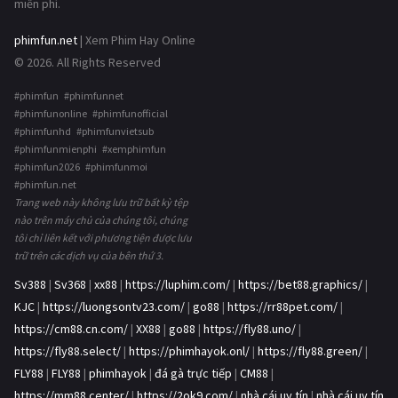
miễn phí.
phimfun.net
| Xem Phim Hay Online
© 2026. All Rights Reserved
#phimfun #phimfunnet
#phimfunonline #phimfunofficial
#phimfunhd #phimfunvietsub
#phimfunmienphi #xemphimfun
#phimfun2026 #phimfunmoi
#phimfun.net
Trang web này không lưu trữ bất kỳ tệp
nào trên máy chủ của chúng tôi, chúng
tôi chỉ liên kết với phương tiện được lưu
trữ trên các dịch vụ của bên thứ 3.
Sv388
|
Sv368
|
xx88
|
https://luphim.com/
|
https://bet88.graphics/
|
KJC
|
https://luongsontv23.com/
|
go88
|
https://rr88pet.com/
|
https://cm88.cn.com/
|
XX88
|
go88
|
https://fly88.uno/
|
https://fly88.select/
|
https://phimhayok.onl/
|
https://fly88.green/
|
FLY88
|
FLY88
|
phimhayok
|
đá gà trực tiếp
|
CM88
|
https://mm88.center/
|
https://2ok9.com/
|
nhà cái uy tín
|
nhà cái uy tín