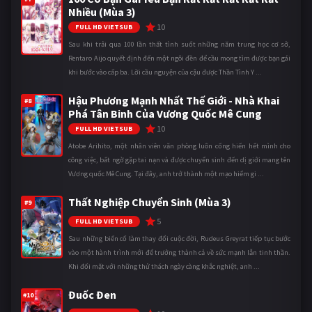
Nhiều (Mùa 3)
10
FULL HD VIETSUB
Sau khi trải qua 100 lần thất tình suốt những năm trung học cơ sở,
Rentaro Aijo quyết định đến một ngôi đền để cầu mong tìm được bạn gái
khi bước vào cấp ba. Lời cầu nguyện của cậu được Thần Tình Y ...
Hậu Phương Mạnh Nhất Thế Giới - Nhà Khai
#8
Phá Tân Binh Của Vương Quốc Mê Cung
10
FULL HD VIETSUB
Atobe Arihito, một nhân viên văn phòng luôn cống hiến hết mình cho
công việc, bất ngờ gặp tai nạn và được chuyển sinh đến dị giới mang tên
Vương quốc Mê Cung. Tại đây, anh trở thành một mạo hiểm gi ...
Thất Nghiệp Chuyển Sinh (Mùa 3)
#9
5
FULL HD VIETSUB
Sau những biến cố làm thay đổi cuộc đời, Rudeus Greyrat tiếp tục bước
vào một hành trình mới để trưởng thành cả về sức mạnh lẫn tinh thần.
Khi đối mặt với những thử thách ngày càng khắc nghiệt, anh ...
Đuốc Đen
#10