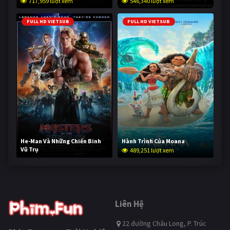
717,959 lượt xem
546,340 lượt xem
FULL HD VIETSUB
FULL HD VIETSUB
He-Man Và Những Chiến Binh
Hành Trình Của Moana
Vũ Trụ
489,251 lượt xem
237,779 lượt xem
Liên Hệ
22 đường Châu Long, P. Trúc