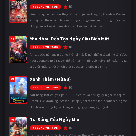
10
FULL HD VIETSUB
Sau những biến cố làm thay đổi cục diện của thế giới, Clevatess (Season
2) tiếp tục theo chân Clevatess cùng những đồng minh trong cuộc chiến
chống lại các thế lực đang đẩy nhân loại đến bờ vực diệ ...
Yêu Nhau Đến Tận Ngày Cậu Biến Mất
#4
10
FULL HD VIETSUB
Ẩn sau bức màn của một học viện bí mật là nơi những cô gái mồ côi được
nuôi dưỡng và huấn luyện để trở thành những cỗ máy chiến đấu. Trong
thế giới khắc nghiệt ấy, cái chết được xem là điều hiển nh ...
Xanh Thẳm (Mùa 3)
#5
10
FULL HD VIETSUB
Sau hàng loạt chuyến phiêu lưu điên rồ và những kỷ niệm khó quên,
Grand Blue Dreaming (Season 3) tiếp tục theo chân Iori Kitahara cùng các
thành viên câu lạc bộ lặn trong những ngày tháng đại học đ ...
Tia Sáng Của Ngày Mai
#6
10
FULL HD VIETSUB
Lấy bối cảnh một Kyoto giả tưởng của thế kỷ 20, bộ phim kể về hai anh