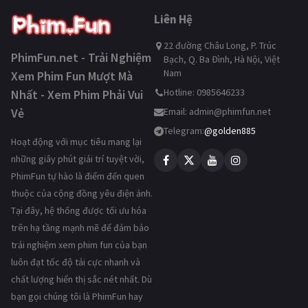
Liên Hệ
22 đường Châu Long, P. Trúc
PhimFun.net - Trải Nghiệm
Bạch, Q. Ba Đình, Hà Nội, Việt
Nam
Xem Phim Fun Mượt Mà
Hotline: 0985646233
Nhất - Xem Phim Phải Vui
Vẻ
Email:
admin@phimfun.net
Telegram:
@golden885
Hoạt động với mục tiêu mang lại
những giây phút giải trí tuyệt vời,
PhimFun tự hào là điểm đến quen
thuộc của cộng đồng yêu điện ảnh.
Tại đây, hệ thống được tối ưu hóa
trên hạ tầng mạnh mẽ để đảm bảo
trải nghiệm xem phim fun của bạn
luôn đạt tốc độ tải cực nhanh và
chất lượng hiển thị sắc nét nhất. Dù
bạn gọi chúng tôi là PhimFun hay