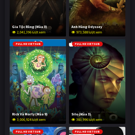
Gia Tộc Rồng (Mùa 3)
Anh Hùng Odyssey
2,041,396 lượt xem
973,588 lượt xem
FULL HD VIETSUB
FULL HD VIETSUB
Rick Và Morty (Mùa 9)
Silo (Mùa 3)
3,006,924 lượt xem
383,996 lượt xem
FULL HD VIETSUB
FULL HD VIETSUB