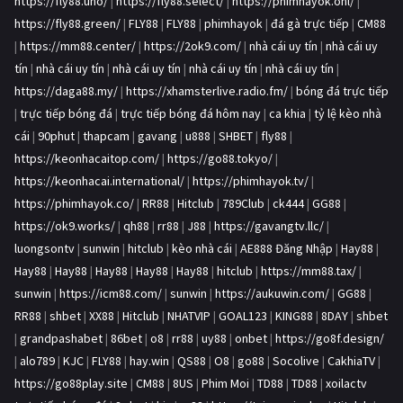
https://fly88.uno/
|
https://fly88.select/
|
https://phimhayok.onl/
|
https://fly88.green/
|
FLY88
|
FLY88
|
phimhayok
|
đá gà trực tiếp
|
CM88
|
https://mm88.center/
|
https://2ok9.com/
|
nhà cái uy tín
|
nhà cái uy
tín
|
nhà cái uy tín
|
nhà cái uy tín
|
nhà cái uy tín
|
nhà cái uy tín
|
https://daga88.my/
|
https://xhamsterlive.radio.fm/
|
bóng đá trực tiếp
|
trực tiếp bóng đá
|
trực tiếp bóng đá hôm nay
|
ca khia
|
tỷ lệ kèo nhà
cái
|
90phut
|
thapcam
|
gavang
|
u888
|
SHBET
|
fly88
|
https://keonhacaitop.com/
|
https://go88.tokyo/
|
https://keonhacai.international/
|
https://phimhayok.tv/
|
https://phimhayok.co/
|
RR88
|
Hitclub
|
789Club
|
ck444
|
GG88
|
https://ok9.works/
|
qh88
|
rr88
|
J88
|
https://gavangtv.llc/
|
luongsontv
|
sunwin
|
hitclub
|
kèo nhà cái
|
AE888 Đăng Nhập
|
Hay88
|
Hay88
|
Hay88
|
Hay88
|
Hay88
|
Hay88
|
hitclub
|
https://mm88.tax/
|
sunwin
|
https://icm88.com/
|
sunwin
|
https://aukuwin.com/
|
GG88
|
RR88
|
shbet
|
XX88
|
Hitclub
|
NHATVIP
|
GOAL123
|
KING88
|
8DAY
|
shbet
|
grandpashabet
|
86bet
|
o8
|
rr88
|
uy88
|
onbet
|
https://go8f.design/
|
alo789
|
KJC
|
FLY88
|
hay.win
|
QS88
|
O8
|
go88
|
Socolive
|
CakhiaTV
|
https://go88play.site
|
CM88
|
8US
|
Phim Moi
|
TD88
|
TD88
|
xoilactv