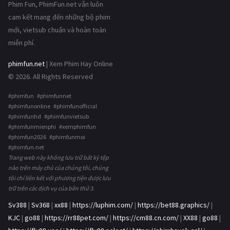
Phim Fun, PhimFun.net vẫn luôn
cam kết mang đến những bộ phim
mới, vietsub chuẩn và hoàn toàn
miễn phí.
phimfun.net
| Xem Phim Hay Online
© 2026. All Rights Reserved
#phimfun #phimfunnet
#phimfunonline #phimfunofficial
#phimfunhd #phimfunvietsub
#phimfunmienphi #xemphimfun
#phimfun2026 #phimfunmoi
#phimfun.net
Trang web này không lưu trữ bất kỳ tệp
nào trên máy chủ của chúng tôi, chúng
tôi chỉ liên kết với phương tiện được lưu
trữ trên các dịch vụ của bên thứ 3.
Sv388
|
Sv368
|
xx88
|
https://luphim.com/
|
https://bet88.graphics/
|
KJC
|
go88
|
https://rr88pet.com/
|
https://cm88.cn.com/
|
XX88
|
go88
|