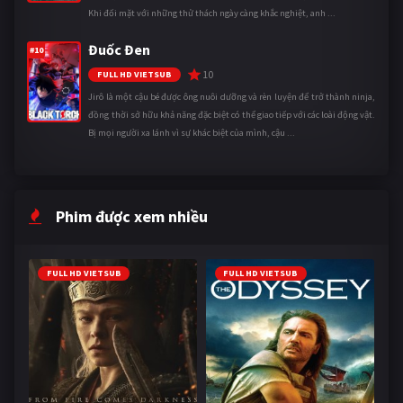
Khi đối mặt với những thử thách ngày càng khắc nghiệt, anh ...
Đuốc Đen
#10
10
FULL HD VIETSUB
Jirô là một cậu bé được ông nuôi dưỡng và rèn luyện để trở thành ninja,
đồng thời sở hữu khả năng đặc biệt có thể giao tiếp với các loài động vật.
Bị mọi người xa lánh vì sự khác biệt của mình, cậu ...
Phim được xem nhiều
FULL HD VIETSUB
FULL HD VIETSUB