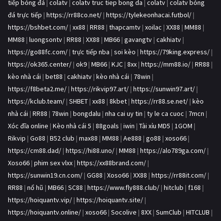
tiếp bóng đá
|
colatv
|
colatv truc tiep bong da
|
colatv
|
colatv bóng
đá trực tiếp
|
https://rr88co.net/
|
https://tylekeonhacai.futbol/
|
https://bshbet.com/
|
xx88
|
RR88
|
thapcamtv
|
xoilac
|
XX88
|
MM88
|
MM88
|
luongsontv
|
RR88
|
XX88
|
MB66
|
gavangtv
|
cakhiatv
|
https://go88fc.com/
|
trực tiếp nba
|
soi kèo
|
https://79king.express/
|
https://ok365.center/
|
ok9
|
MB66
|
KJC
|
8xx
|
https://mm88.io/
|
RR88
|
kèo nhà cái
|
bet88
|
cakhiatv
|
kèo nhà cái
|
78win
|
https://f8beta2.me/
|
https://rikvip97.art/
|
https://sunwin97.art/
|
https://kclub.team/
|
SHBET
|
xx88
|
8kbet
|
https://rr88.se.net/
|
kèo
nhà cái
|
RR88
|
78win
|
bongdalu
|
nha cai uy tin
|
ty le ca cuoc
|
7mcn
|
Xóc đĩa online
|
Kèo nhà cái 5
|
88goals
|
iwin
|
Tài xỉu MD5
|
1GOM
|
Rikvip
|
Go88
|
B52 club
|
max88
|
MM88
|
Ae888
|
go88
|
xoso66
|
https://cm88.dad/
|
https://hi88.uno/
|
MM88
|
https://alo789ga.com/
|
Xoso66
|
phim sex vlxx
|
https://xx88brand.com/
|
https://sunwin19.cn.com/
|
GG88
|
Xoso66
|
XX88
|
https://rr88it.com/
|
RR88
|
nổ hũ
|
MB66
|
SC88
|
https://www.fly888.club/
|
hitclub
|
f168
|
https://hoiquantv.vip/
|
https://hoiquantv.site/
|
https://hoiquantv.online/
|
xoso66
|
Socolive
|
8XX
|
SumClub
|
HITCLUB
|