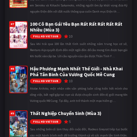
em Seiroku và Kihachi Sakamoto, những người ôm ấp khát vọng đưa Kỷ
nguyên Điện đến với đất nước thông qua cuốn Danh mục Điện th ...
100 Cô Bạn Gái Yêu Bạn Rất Rất Rất Rất Rất
#7
Nhiều (Mùa 3)
10
FULL HD VIETSUB
Sau khi trải qua 100 lần thất tình suốt những năm trung học cơ sở,
Rentaro Aijo quyết định đến một ngôi đền để cầu mong tìm được bạn gái
khi bước vào cấp ba. Lời cầu nguyện của cậu được Thần Tình Y ...
Hậu Phương Mạnh Nhất Thế Giới - Nhà Khai
#8
Phá Tân Binh Của Vương Quốc Mê Cung
10
FULL HD VIETSUB
Atobe Arihito, một nhân viên văn phòng luôn cống hiến hết mình cho
công việc, bất ngờ gặp tai nạn và được chuyển sinh đến dị giới mang tên
Vương quốc Mê Cung. Tại đây, anh trở thành một mạo hiểm gi ...
Thất Nghiệp Chuyển Sinh (Mùa 3)
#9
5
FULL HD VIETSUB
Sau những biến cố làm thay đổi cuộc đời, Rudeus Greyrat tiếp tục bước
vào một hành trình mới để trưởng thành cả về sức mạnh lẫn tinh thần.