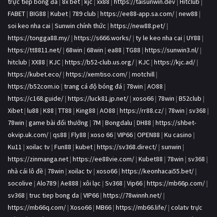
trực tiếp bóng đá
|
8x bet
|
kjc
|
xx88
|
https://taisunwin.dev
|
Hitclub
|
FABET
|
BIG88
|
Kubet
|
789 club
|
https://ee88-app.sa.com/
|
new88
|
soi keo nha cai
|
Sunwin chính thức
|
https://new88.pet/
|
https://tongga88.my/
|
https://s666.works/
|
ty le keo nha cai
|
UY88
|
https://tt8811.net/
|
68win
|
68win
|
ea88
|
TG88
|
https://sunwin3.nl/
|
hitclub
|
XX88
|
KJC
|
https://b52-club.us.org/
|
KJC
|
https://kjc.ad/
|
https://kubet.eco/
|
https://xemtiso.com/
|
motchill
|
https://b52com.io
|
trang cá độ bóng đá
|
78win
|
AO88
|
https://c168.guide/
|
https://luck81.jp.net/
|
xoso66
|
78win
|
B52club
|
Xibet
|
lu88
|
K88
|
TT88
|
King88
|
AO88
|
https://rr88.cz/
|
78win
|
sv368
|
78win
|
game bài đổi thưởng
|
7M
|
Bongdalu
|
DH88
|
https://shbet-
okvip.uk.com/
|
qs88
|
Fly88
|
xoso 66
|
VIP66
|
OPEN88
|
Ku casino
|
Ku11
|
xoilac tv
|
Fun88
|
kubet
|
https://sv368.direct/
|
sunwin
|
https://zinmanga.net
|
https://ee88vie.com/
|
Kubet88
|
78win
|
sv368
|
nhà cái lô đề
|
78win
|
xoilac tv
|
xoso66
|
https://keonhacai55.bet/
|
socolive
|
Alo789
|
Ae888
|
xôi lạc
|
Sv368
|
Vip66
|
https://mb66p.com/
|
sv368
|
truc tiep bong da
|
VIP66
|
https://78winnh.net/
|
https://mb66q.com/
|
Xoso66
|
MB66
|
https://mb66.life/
|
colatv trực