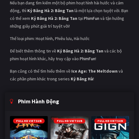
Nếu bạn đang tìm kiếm một bộ phim hoạt hình hài hước và cảm
động, thì
Kỷ Băng Hà 2: Băng Tan
là một lựa chọn tuyệt vời. Bạn
có thể xem
Kỷ Băng Hà 2: Băng Tan
tại
PhimFun
và tận hưởng
những giây phút giải trí tuyệt vời!
Thể loại phim: Hoạt hình, Phiêu lưu, Hài hước
Để biết thêm thông tin về
Kỷ Băng Hà 2: Băng Tan
và các bộ
phim hoạt hình khác, hãy truy cập vào
PhimFun
!
Bạn cũng có thể tìm hiểu thêm về
Ice Age: The Meltdown
và
các phần phim khác trong series
Kỷ Băng Hà
!
Phim Hành Động
FULL HD VIETSUB
FULL HD VIETSUB
FULL HD VIETSUB