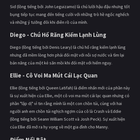
Sid (lồng tiếng bởi John Leguizamo) là chú lười hậu đậu nhưng tốt
bụng tiếp tục mang đến tiếng cười với những trò hề ngốc nghếch
và những ý tưởng đôi khi điên rồ của mình.
Diego - Chú Hổ Răng Kiếm Lạnh Lùng
Diego (lồng tiếng bởi Denis Leary) là chú hổ răng kiếm lạnh lùng
nhưng đã mềm lòng hơn phải đối mặt với nỗi sợ nước và tìm lại
bản năng của một kẻ săn mồi khi đối mặt với hiểm nguy.
Ellie - Cô Voi Ma Mút Cái Lạc Quan
Ellie (lồng tiếng bởi Queen Latifah) là điểm nhấn mới của phần này
là sự xuất hiện của Ellie, một cô voi ma mút cái lạc quan nhưng có
phần "lập dị" vì tin rằng mình là một con chồn túi, cùng với hai
người anh em chồn túi nghịch ngợm của cô là Crash và Eddie
(lồng tiếng bởi Seann William Scott và Josh Peck). Sự xuất hiện
của Ellie đã mở ra hy vọng về một gia đình cho Manny.
Điểm Nổi Bật