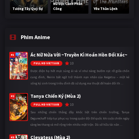
Nữ Đặc Cảnh Phản
Tương Tây Quỷ Sự
Công
Yêu Thần Lệnh
Phim Anime
Ác Nữ Nửa Vời ~Truyền Kì Hoán Hồn Đổi Xác~
#1
10
FULL HD VIETSUB
Được điện hạ hết mực sủng ái và ví như nàng bướm rực rỡ giữa chốn
cung đình, Reirin bất ngờ trở thành nạn nhân của Keigetsu – một kẻ
sống ký sinh trong triều đình đã sử dụng ma thuật để hoán đổi th ...
Tanya Chiến Ký (Mùa 2)
#2
10
FULL HD VIETSUB
Sau những chiến thắng đầy khốc liệt trên chiến trường, Tanya
Degurechaff tiếp tục phục vụ trong quân đội Đế quốc khi cuộc chiến ngày
càng leo thang và mở rộng trên nhiều mặt trận. Dù sở hữu tài năn ...
Clevatess (Mùa 2)
#3