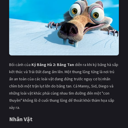
Giật gân
Gia đình
Bí ẩn
Lịch sử
Viễn Tây
Tiểu sử
GameShow
DramaTV
QUỐC GIA
Bối cảnh của
Kỷ Băng Hà 2: Băng Tan
diễn ra khi kỷ băng hà sắp
Âu - Mỹ
Trung Quốc - Hồng Kông
kết thúc và Trái Đất đang ấm lên. Một thung lũng từng là nơi trú
ẩn an toàn của các loài vật đang đứng trước nguy cơ bị nhấn
Hàn Quốc
Nhật Bản
chìm bởi một trận lụt lớn do băng tan. Cả Manny, Sid, Diego và
những loài vật khác phải cùng nhau tìm đường đến một "con
Ấn Độ
Việt Nam
thuyền" khổng lồ ở cuối thung lũng để thoát khỏi thảm họa sắp
Tổng hợp
xảy ra.
Nhân Vật
CẬP NHẬT