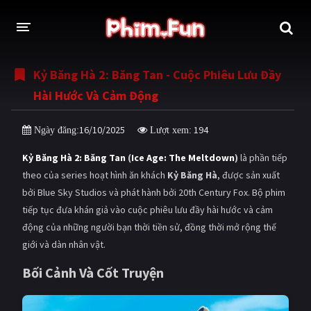
Kỷ Băng Hà 2: Băng Tan - Cuộc Phiêu Lưu Đầy
THỂ LOẠI
Hài Hước Và Cảm Động
Thần thoại - Cổ trang
Hành động
16/10/2025
194
Ngày đăng:
Lượt xem:
Tâm lý
Chiến tranh
Kỷ Băng Hà 2: Băng Tan
(
Ice Age: The Meltdown
)
là phần tiếp
Võ thuật - Kiếm hiệp
Nhạc kịch
theo của series hoạt hình ăn khách
Kỷ Băng Hà
, được sản xuất
bởi Blue Sky Studios và phát hành bởi 20th Century Fox. Bộ phim
Kinh dị
Tội phạm - Hình sự
tiếp tục đưa khán giả vào cuộc phiêu lưu đầy hài hước và cảm
Phiêu lưu
Hài hước
động của những người bạn thời tiền sử, đồng thời mở rộng thế
giới và dàn nhân vật.
Viễn tưởng
Khoa học - Tài liệu
Bối Cảnh Và Cốt Truyện
Hoạt hình
Thể thao
Tình cảm - Lãng mạn
Kỳ ảo