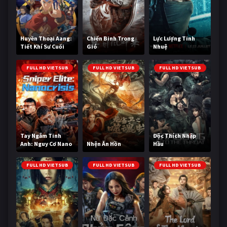
Huyền Thoại Aang:
Chiến Binh Trong
Lực Lượng Tinh
Tiết Khí Sư Cuối
Gió
Nhuệ
Cùng
FULL HD VIETSUB
FULL HD VIETSUB
FULL HD VIETSUB
Tay Ngắm Tinh
Độc Thích Nhập
Anh: Nguy Cơ Nano
Nhện Ăn Hồn
Hầu
FULL HD VIETSUB
FULL HD VIETSUB
FULL HD VIETSUB