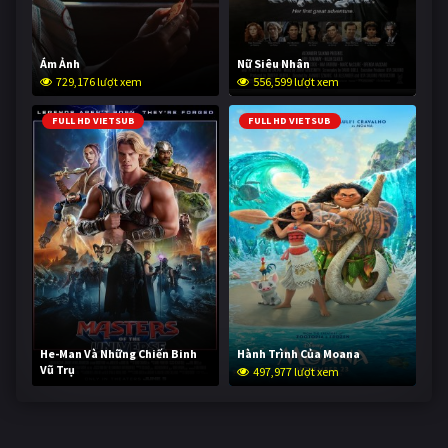
Ám Ảnh
Nữ Siêu Nhân
729,176 lượt xem
556,599 lượt xem
FULL HD VIETSUB
FULL HD VIETSUB
He-Man Và Những Chiến Binh
Hành Trình Của Moana
Vũ Trụ
497,977 lượt xem
247,410 lượt xem