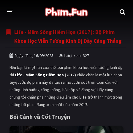
Life - Mầm Sống Hiểm Họa (2017): Bộ Phim
THỂ LOẠI
Khoa Học Viễn Tưởng Kinh Dị Đầy Căng Thẳng
Thần thoại - Cổ trang
Hành động
16/09/2025
327
Ngày đăng:
Lượt xem:
Tâm lý
Chiến tranh
Nếu bạn là một fan của thể loại phim khoa học viễn tưởng kinh dị,
Võ thuật - Kiếm hiệp
Nhạc kịch
thì
Life
-
Mầm Sống Hiểm Họa
(2017)
chắc chắn là một lựa chọn
tuyệt vời. Bộ phim này đã tạo ra một cơn sốt trên toàn cầu với
Kinh dị
Tội phạm - Hình sự
những tình huống căng thẳng, hồi hộp và đáng sợ. Hãy cùng
Phiêu lưu
Hài hước
chúng tôi khám phá những điều làm cho
Life
trở thành một trong
những bộ phim đáng xem nhất của năm 2017.
Viễn tưởng
Khoa học - Tài liệu
Bối Cảnh và Cốt Truyện
Hoạt hình
Thể thao
Tình cảm - Lãng mạn
Kỳ ảo