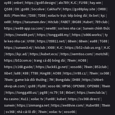
uy88
|
onbet
|
https://go8f.design/
|
alo789
|
KJC
|
FLY88
|
hay.win
|
QS88
|
O8
|
go88
|
Socolive
|
CakhiaTV
|
https://go88play.site
|
CM88
|
8US
|
Phim Moi
|
TD88
|
TD88
|
xoilactv trực tiếp bóng đá
|
8x bet
|
kjc
|
xx88
|
https://taisunwin.dev
|
Hitclub
|
FABET
|
BIG88
|
Kubet
|
789 club
|
https://ee88-app.sa.com/
|
new88
|
soi keo nha cai
|
Sunwin chính thức
|
https://new88.pet/
|
https://tongga88.my/
|
https://s666.works/
|
ty
le keo nha cai
|
UY88
|
https://tt8811.net/
|
68win
|
68win
|
ea88
|
TG88
|
https://sunwin3.nl/
|
hitclub
|
XX88
|
KJC
|
https://b52-club.us.org/
|
KJC
|
https://kjc.ad/
|
https://kubet.eco/
|
https://xemtiso.com/
|
motchill
|
https://b52com.io
|
trang cá độ bóng đá
|
78win
|
AO88
|
https://c168.guide/
|
https://luck81.jp.net/
|
xoso66
|
78win
|
B52club
|
Xibet
|
lu88
|
K88
|
TT88
|
King88
|
AO88
|
https://rr88.cz/
|
78win
|
sv368
|
78win
|
game bài đổi thưởng
|
7M
|
Bongdalu
|
DH88
|
https://shbet-
okvip.uk.com/
|
qs88
|
Fly88
|
xoso 66
|
VIP66
|
OPEN88
|
OPEN88
|
78win
|
https://tongga88.us/
|
pg88
|
ric79
|
S8
|
8kbet
|
https://iwinclub.la/
|
Ku casino
|
Ku11
|
xoilac tv
|
Fun88
|
kubet
|
https://sv368.direct/
|
sunwin
|
https://zinmanga.net
|
https://ee88vie.com/
|
Kubet88
|
78win
|
sv368
|
nhà cái lô đề
|
78win
|
xoilac tv
|
xoso66
|