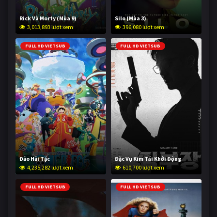
Rick Và Morty (Mùa 9)
Silo (Mùa 3)
3,013,893 lượt xem
396,080 lượt xem
FULL HD VIETSUB
FULL HD VIETSUB
Đảo Hải Tặc
Đặc Vụ Kim Tái Khởi Động
4,235,282 lượt xem
610,700 lượt xem
FULL HD VIETSUB
FULL HD VIETSUB