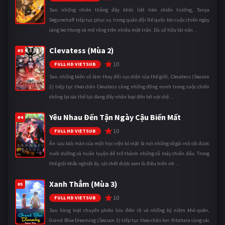
Sau những chiến thắng đầy khốc liệt trên chiến trường, Tanya
Degurechaff tiếp tục phục vụ trong quân đội Đế quốc khi cuộc chiến ngày
càng leo thang và mở rộng trên nhiều mặt trận. Dù sở hữu tài năn ...
Clevatess (Mùa 2)
#3
10
FULL HD VIETSUB
Sau những biến cố làm thay đổi cục diện của thế giới, Clevatess (Season
2) tiếp tục theo chân Clevatess cùng những đồng minh trong cuộc chiến
chống lại các thế lực đang đẩy nhân loại đến bờ vực diệ ...
Yêu Nhau Đến Tận Ngày Cậu Biến Mất
#4
10
FULL HD VIETSUB
Ẩn sau bức màn của một học viện bí mật là nơi những cô gái mồ côi được
nuôi dưỡng và huấn luyện để trở thành những cỗ máy chiến đấu. Trong
thế giới khắc nghiệt ấy, cái chết được xem là điều hiển nh ...
Xanh Thẳm (Mùa 3)
#5
10
FULL HD VIETSUB
Sau hàng loạt chuyến phiêu lưu điên rồ và những kỷ niệm khó quên,
Grand Blue Dreaming (Season 3) tiếp tục theo chân Iori Kitahara cùng các