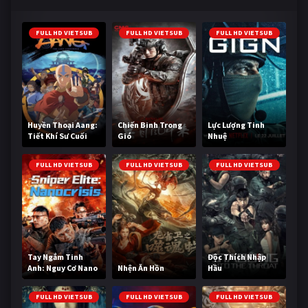
FULL HD VIETSUB
FULL HD VIETSUB
FULL HD VIETSUB
Huyền Thoại Aang:
Chiến Binh Trong
Lực Lượng Tinh
Tiết Khí Sư Cuối
Gió
Nhuệ
Cùng
FULL HD VIETSUB
FULL HD VIETSUB
FULL HD VIETSUB
Tay Ngắm Tinh
Độc Thích Nhập
Anh: Nguy Cơ Nano
Nhện Ăn Hồn
Hầu
FULL HD VIETSUB
FULL HD VIETSUB
FULL HD VIETSUB