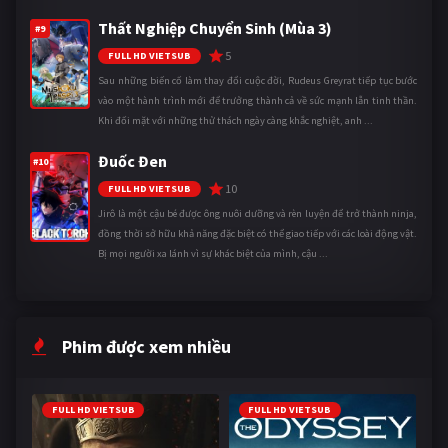
Thất Nghiệp Chuyển Sinh (Mùa 3)
#9
5
FULL HD VIETSUB
Sau những biến cố làm thay đổi cuộc đời, Rudeus Greyrat tiếp tục bước
vào một hành trình mới để trưởng thành cả về sức mạnh lẫn tinh thần.
Khi đối mặt với những thử thách ngày càng khắc nghiệt, anh ...
Đuốc Đen
#10
10
FULL HD VIETSUB
Jirô là một cậu bé được ông nuôi dưỡng và rèn luyện để trở thành ninja,
đồng thời sở hữu khả năng đặc biệt có thể giao tiếp với các loài động vật.
Bị mọi người xa lánh vì sự khác biệt của mình, cậu ...
Phim được xem nhiều
FULL HD VIETSUB
FULL HD VIETSUB