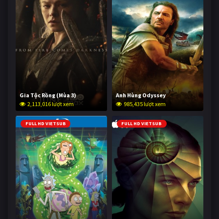
Gia Tộc Rồng (Mùa 3)
Anh Hùng Odyssey
2,113,016 lượt xem
985,435 lượt xem
FULL HD VIETSUB
FULL HD VIETSUB