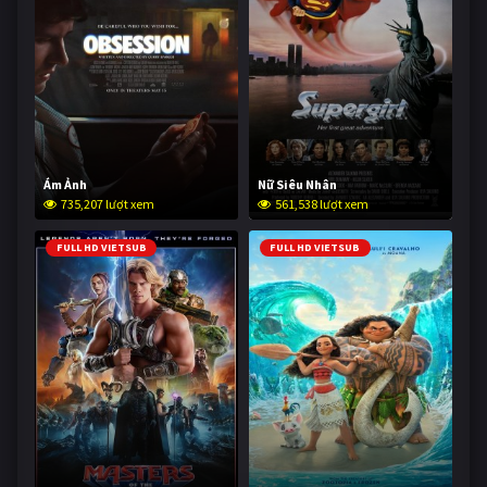
Ám Ảnh
Nữ Siêu Nhân
735,207 lượt xem
561,538 lượt xem
FULL HD VIETSUB
FULL HD VIETSUB