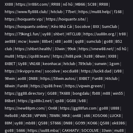
XX88
|
https://rr88it.com/
|
RR88
|
nổ hũ
|
MB66
|
SC88
|
RR88
|
https://www.fly888.club/
|
hitclub
|
77bet
|
https://mu88.help/
|
f168
|
https://hoiquantv.vip/
|
https://hoiquantv.site/
|
https://hoiquantv.online/
|
Kèo Nhà Cái
|
Socolive
|
8XX
|
SumClub
|
https://79king1.fun/
|
uy88
|
shbet
|
HITCLUB
|
https://uu88n.org/
|
tr88
|
ae888
|
mcw
|
kuwin
|
88bet
|
x88
|
ao88
|
qq88
|
sumclub
|
go88
|
B52
club
|
https://shbet.health/
|
33win
|
99ok
|
https://vnew88.net/
|
nổ hũ
|
mu88
|
https://qs88.team/
|
https://hi88.pink
|
hz88
|
68win
|
XX88
|
8XBET
|
Uy88
|
VN168
|
keonhacai
|
hitclub
|
789club
|
sunwin
|
1gom
|
https://rikvippro.me/
|
socolive
|
xocdia88
|
https://luck8.dad
|
LV88
|
98win
|
ao88
|
DN88
|
https://58win.autos/
|
8XBET
|
Fun88
|
Hitclub
|
68win
|
Fun88
|
https://qs88.free/
|
https://vipwin.green/
|
https://gg88.directory
|
GG88
|
TK688
|
bongdalu
|
fb88
|
m88
|
win55
|
86bet
|
https://go88v2.net/
|
qs88
|
GG88
|
lv88
|
https://new88pm.com/
|
On68
|
https://gg88fun.com
|
go88
|
U888
|
Hello88
|
ABC88
|
VIPWIN
|
78WIN
|
MK8
|
on68
|
s66
|
XOSO66
|
LUCK8
|
88M
|
uy88
|
mb88
|
QS88
|
ST666
|
DN88
|
GO99
|
KO66
|
QS88
|
ok8386
|
go88
|
S666
|
https://uu88.mba/
|
CAKHIATV
|
SOCOLIVE
|
33win
|
mu88
|