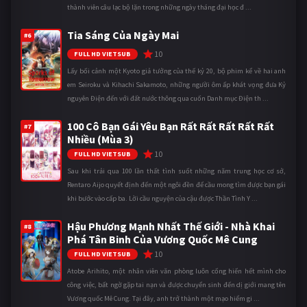
thành viên câu lạc bộ lặn trong những ngày tháng đại học đ ...
Tia Sáng Của Ngày Mai
#6
10
FULL HD VIETSUB
Lấy bối cảnh một Kyoto giả tưởng của thế kỷ 20, bộ phim kể về hai anh
em Seiroku và Kihachi Sakamoto, những người ôm ấp khát vọng đưa Kỷ
nguyên Điện đến với đất nước thông qua cuốn Danh mục Điện th ...
100 Cô Bạn Gái Yêu Bạn Rất Rất Rất Rất Rất
#7
Nhiều (Mùa 3)
10
FULL HD VIETSUB
Sau khi trải qua 100 lần thất tình suốt những năm trung học cơ sở,
Rentaro Aijo quyết định đến một ngôi đền để cầu mong tìm được bạn gái
khi bước vào cấp ba. Lời cầu nguyện của cậu được Thần Tình Y ...
Hậu Phương Mạnh Nhất Thế Giới - Nhà Khai
#8
Phá Tân Binh Của Vương Quốc Mê Cung
10
FULL HD VIETSUB
Atobe Arihito, một nhân viên văn phòng luôn cống hiến hết mình cho
công việc, bất ngờ gặp tai nạn và được chuyển sinh đến dị giới mang tên
Vương quốc Mê Cung. Tại đây, anh trở thành một mạo hiểm gi ...