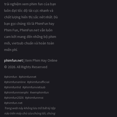
trải nghiệm xem phim fun của bạn
luôn đạt tốc độ tải cực nhanh và
chất lượng hiển thị sắc nét nhất. Dù
bạn gọi chúng tôi là PhimFun hay
Phim Fun, PhimFun.net vẫn luôn
cam kết mang đến những bộ phim
mới, vietsub chuẩn và hoàn toàn
miễn phí.
phimfun.net
| Xem Phim Hay Online
© 2026. All Rights Reserved
#phimfun #phimfunnet
#phimfunonline #phimfunofficial
#phimfunhd #phimfunvietsub
#phimfunmienphi #xemphimfun
#phimfun2026 #phimfunmoi
#phimfun.net
Trang web này không lưu trữ bất kỳ tệp
nào trên máy chủ của chúng tôi, chúng