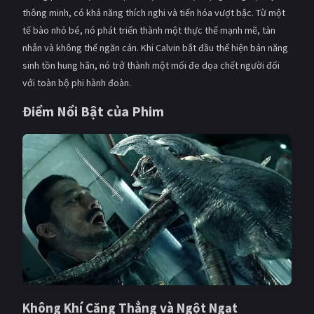
PHIM MỚI
thông minh, có khả năng thích nghi và tiến hóa vượt bậc. Từ một
tế bào nhỏ bé, nó phát triển thành một thực thể mạnh mẽ, tàn
PHIM BỘ
nhẫn và không thể ngăn cản. Khi Calvin bắt đầu thể hiện bản năng
sinh tồn hung hãn, nó trở thành một mối đe dọa chết người đối
PHIM LẺ
với toàn bộ phi hành đoàn.
PHIM CHIẾU RẠP
Điểm Nổi Bật của Phim
TUYỂN TẬP PHIM
BLOG
Không Khí Căng Thẳng và Ngột Ngạt