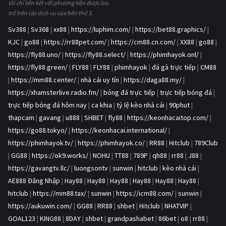
tôi chỉ liên kết với phương tiện được lưu
trữ trên các dịch vụ của bên thứ 3.
Sv388
|
Sv368
|
xx88
|
https://luphim.com/
|
https://bet88.graphics/
|
KJC
|
go88
|
https://rr88pet.com/
|
https://cm88.cn.com/
|
XX88
|
go88
|
https://fly88.uno/
|
https://fly88.select/
|
https://phimhayok.onl/
|
https://fly88.green/
|
FLY88
|
FLY88
|
phimhayok
|
đá gà trực tiếp
|
CM88
|
https://mm88.center/
|
nhà cái uy tín
|
https://daga88.my/
|
https://xhamsterlive.radio.fm/
|
bóng đá trực tiếp
|
trực tiếp bóng đá
|
trực tiếp bóng đá hôm nay
|
ca khia
|
tỷ lệ kèo nhà cái
|
90phut
|
thapcam
|
gavang
|
u888
|
SHBET
|
fly88
|
https://keonhacaitop.com/
|
https://go88.tokyo/
|
https://keonhacai.international/
|
https://phimhayok.tv/
|
https://phimhayok.co/
|
RR88
|
Hitclub
|
789Club
|
GG88
|
https://ok9.works/
|
NOHU
|
TT88
|
789P
|
qh88
|
rr88
|
J88
|
https://gavangtv.llc/
|
luongsontv
|
sunwin
|
hitclub
|
kèo nhà cái
|
AE888 Đăng Nhập
|
Hay88
|
Hay88
|
Hay88
|
Hay88
|
Hay88
|
Hay88
|
hitclub
|
https://mm88.tax/
|
sunwin
|
https://icm88.com/
|
sunwin
|
https://aukuwin.com/
|
GG88
|
RR88
|
shbet
|
Hitclub
|
NHATVIP
|
GOAL123
|
KING88
|
8DAY
|
shbet
|
grandpashabet
|
86bet
|
o8
|
rr88
|