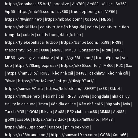
https://keonhacai55.bet/
|
socolive
|
Alo789
|
Ae888
|
xôi lạc
|
Sv368
|
Vip66
|
https://mb66p.com/
|
sv368
|
truc tiep bong da
|
VIP66
|
https://78winnh.net/
|
https://mb66q.com/
|
Xoso66
|
MB66
|
https://mb66.life/
|
colatv trực tiếp bóng đá
|
colatv
|
colatv truc tiep
bong da
|
colatv
|
colatv bóng đá trực tiếp
|
https://tylekeonhacai.futbol/
|
https://bshbet.com/
|
xx88
|
RR88
|
thapcamtv
|
xoilac
|
XX88
|
MM88
|
MM88
|
luongsontv
|
RR88
|
XX88
|
MB66
|
gavangtv
|
cakhiatv
|
https://go88fc.com/
|
trực tiếp nba
|
soi
kèo
|
https://79king.express/
|
https://ok365.center/
|
MB66
|
KJC
|
8xx
|
https://mm88.io/
|
RR88
|
kèo nhà cái
|
bet88
|
cakhiatv
|
kèo nhà cái
|
78win
|
https://f8beta2.me/
|
https://rikvip97.art/
|
https://sunwin97.art/
|
https://kclub.team/
|
SHBET
|
xx88
|
8kbet
|
https://rr88.se.net/
|
kèo nhà cái
|
RR88
|
78win
|
bongdalu
|
nha cai uy
tin
|
ty le ca cuoc
|
7mcn
|
Xóc đĩa online
|
Kèo nhà cái 5
|
88goals
|
iwin
|
Tài xỉu MD5
|
1GOM
|
Rikvip
|
Go88
|
B52 club
|
max88
|
MM88
|
Ae888
|
go88
|
xoso66
|
https://cm88.dad/
|
https://hi88.uno/
|
MM88
|
https://alo789ga.com/
|
Xoso66
|
phim sex vlxx
|
https://xx88brand.com/
|
https://sunwin19.cn.com/
|
GG88
|
Xoso66
|