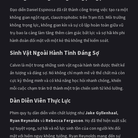
Đạo diễn Daniel Espinosa đã rất thành công trong việc tạo ra một
không gian ngột ngạt, claustrophobic trên Trạm ISS. Môi trường
không trọng lực, không gian kín và sự cô lập hoàn toàn giữa vũ
trụ bao la càng làm tăng thêm cảm giác bất lực và sợ hãi khi phi
hành đoàn đối mặt với một kẻ thù không thể kiểm soát.
Sinh Vật Ngoài Hành Tinh Đáng Sợ
Calvin là một trong những sinh vật ngoài hành tinh được thiết kế
ấn tượng và đáng sợ. Nó không chỉ mạnh mẽ về thể chất mà còn
cực kỳ thông minh và có khả năng học hỏi nhanh chóng, khiến
mỗi cuộc chạm trán trở thành một trận chiến sinh tử khó lường.
Dàn Diễn Viên Thực Lực
Phim quy tụ dàn diễn viên chất lượng như
Jake Gyllenhaal
,
Ryan Reynolds
và
Rebecca Ferguson
. Họ đã thể hiện xuất sắc
sự tuyệt vọng, sợ hãi và nỗ lực sinh tồn của con người khi đối
mặt với hiểm nguy không tưởng. Ryan Reynolds mang đến sự