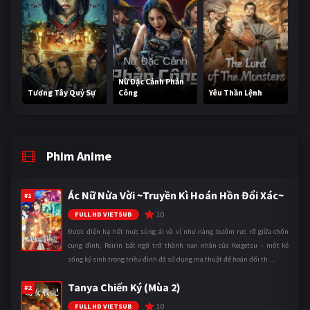
Nữ Đặc Cảnh Phản
Tương Tây Quỷ Sự
Công
Yêu Thần Lệnh
Phim Anime
Ác Nữ Nửa Vời ~Truyền Kì Hoán Hồn Đổi Xác~
#1
10
FULL HD VIETSUB
Được điện hạ hết mực sủng ái và ví như nàng bướm rực rỡ giữa chốn
cung đình, Reirin bất ngờ trở thành nạn nhân của Keigetsu – một kẻ
sống ký sinh trong triều đình đã sử dụng ma thuật để hoán đổi th ...
Tanya Chiến Ký (Mùa 2)
#2
10
FULL HD VIETSUB