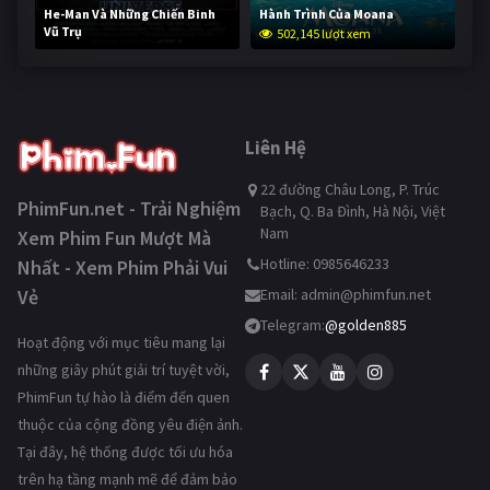
He-Man Và Những Chiến Binh
Hành Trình Của Moana
Vũ Trụ
502,145 lượt xem
251,965 lượt xem
Liên Hệ
22 đường Châu Long, P. Trúc
PhimFun.net - Trải Nghiệm
Bạch, Q. Ba Đình, Hà Nội, Việt
Nam
Xem Phim Fun Mượt Mà
Hotline: 0985646233
Nhất - Xem Phim Phải Vui
Vẻ
Email:
admin@phimfun.net
Telegram:
@golden885
Hoạt động với mục tiêu mang lại
những giây phút giải trí tuyệt vời,
PhimFun tự hào là điểm đến quen
thuộc của cộng đồng yêu điện ảnh.
Tại đây, hệ thống được tối ưu hóa
trên hạ tầng mạnh mẽ để đảm bảo