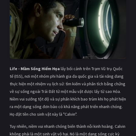
Giật gân
Gia đình
Bí ẩn
Lịch sử
Viễn Tây
Tiểu sử
GameShow
DramaTV
QUỐC GIA
Life - Mầm Sống Hiểm Họa
lấy bối cảnh trên Trạm Vũ trụ Quốc
Âu - Mỹ
Trung Quốc - Hồng Kông
tế (ISS), nơi một nhóm phi hành gia đa quốc gia và tài năng đang
thực hiện một nhiệm vụ lịch sử: tìm kiếm và phân tích bằng chứng
Hàn Quốc
Nhật Bản
về sự sống ngoài Trái Đất từ một mẫu vật được lấy từ sao Hỏa.
Niềm vui sướng tột độ và sự phấn khích bao trùm khi họ phát hiện
Ấn Độ
Việt Nam
ra một dạng sống đơn bào có khả năng phát triển nhanh chóng.
Tổng hợp
Họ đặt tên cho sinh vật này là "Calvin".
Tuy nhiên, niềm vui nhanh chóng biến thành nỗi kinh hoàng. Calvin
CẬP NHẬT
không phải là một sinh vật vô hại. Nó là một dạng sống cực kỳ