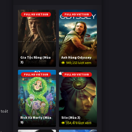
FULL HD VIETSUB
FULL HD VIETSUB
Gia Tộc Rồng (Mùa
Anh Hùng Odyssey
3)
949,153 lượt xem
2,016,991 lượt xem
FULL HD VIETSUB
FULL HD VIETSUB
 toát
Rick Và Morty (Mùa
Silo (Mùa 3)
9)
354,478 lượt xem
2,993,913 lượt xem