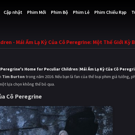
Cập nhật
Phim Mới
Phim Bộ
Phim Lẻ
Phim Chiếu Rạp
T
dren - Mái Ấm Lạ Kỳ Của Cô Peregrine: Một Thế Giới Kỳ Bí
 Peregrine's Home for Peculiar Children
(
Mái Ấm Lạ Kỳ Của Cô Peregr
ễn
Tim Burton
trong năm 2016. Nếu bạn là fan của thể loại phim giả tưởng, p
 một lựa chọn không thể bỏ qua.
ủa Cô Peregrine