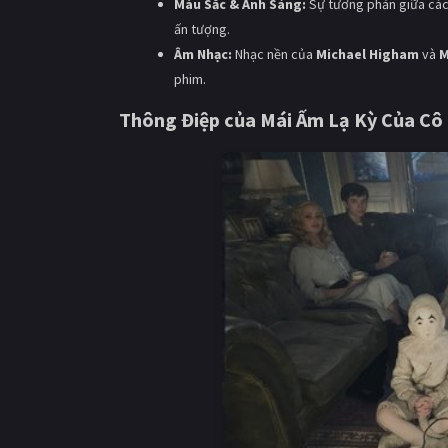
Màu Sắc & Ánh Sáng:
Sự tương phản giữa các g
ấn tượng.
Âm Nhạc:
Nhạc nền của
Michael Higham
và
M
phim.
Thông Điệp của
Mái Ấm Lạ Kỳ Của Cô