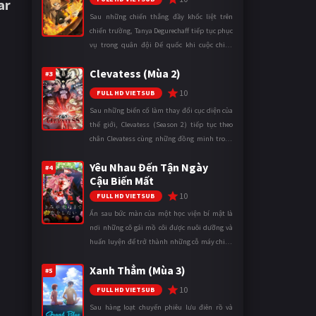
ar
Sau những chiến thắng đầy khốc liệt trên
chiến trường, Tanya Degurechaff tiếp tục phục
vụ trong quân đội Đế quốc khi cuộc chiến
ngày càng leo thang và mở rộng trên nhiều
Clevatess (Mùa 2)
mặt trận. Dù sở hữu tài năn ...
#3
10
FULL HD VIETSUB
Sau những biến cố làm thay đổi cục diện của
thế giới, Clevatess (Season 2) tiếp tục theo
chân Clevatess cùng những đồng minh trong
cuộc chiến chống lại các thế lực đang đẩy nhân
Yêu Nhau Đến Tận Ngày
loại đến bờ vực diệ ...
#4
Cậu Biến Mất
10
FULL HD VIETSUB
Ẩn sau bức màn của một học viện bí mật là
nơi những cô gái mồ côi được nuôi dưỡng và
huấn luyện để trở thành những cỗ máy chiến
đấu. Trong thế giới khắc nghiệt ấy, cái chết
Xanh Thẳm (Mùa 3)
được xem là điều hiển nh ...
#5
10
FULL HD VIETSUB
Sau hàng loạt chuyến phiêu lưu điên rồ và