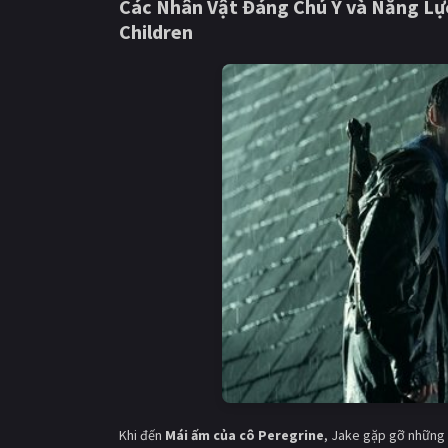
Các Nhân Vật Đáng Chú Ý và Năng Lự
Children
Khi đến
Mái ấm của cô Peregrine
, Jake gặp gỡ những 