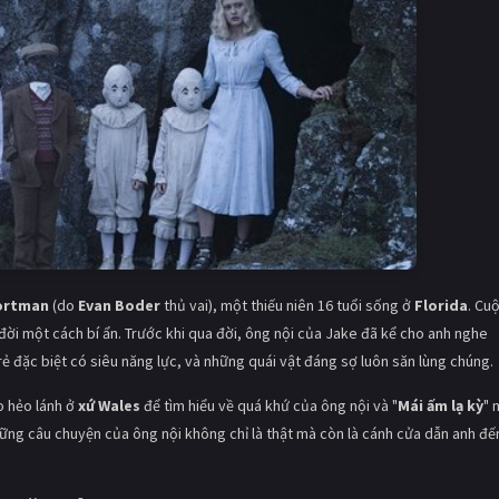
ortman
(do
Evan Boder
thủ vai), một thiếu niên 16 tuổi sống ở
Florida
. Cu
ời một cách bí ẩn. Trước khi qua đời, ông nội của Jake đã kể cho anh nghe
đặc biệt có siêu năng lực, và những quái vật đáng sợ luôn săn lùng chúng.
o hẻo lánh ở
xứ Wales
để tìm hiểu về quá khứ của ông nội và "
Mái ấm lạ kỳ
" 
hững câu chuyện của ông nội không chỉ là thật mà còn là cánh cửa dẫn anh đế