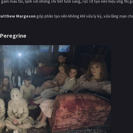
am màu tối, lạnh với những chi tiết tươi sáng, rực rỡ tạo nên hiệu ứng thị g
atthew Margeson
góp phần tạo nên không khí vừa ly kỳ, vừa lãng mạn ch
 Peregrine