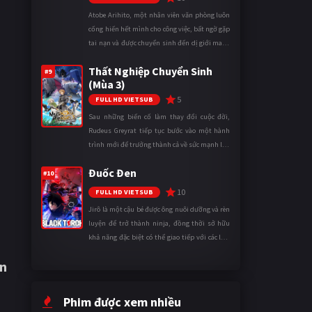
Atobe Arihito, một nhân viên văn phòng luôn
cống hiến hết mình cho công việc, bất ngờ gặp
tai nạn và được chuyển sinh đến dị giới mang
tên Vương quốc Mê Cung. Tại đây, anh trở
Thất Nghiệp Chuyển Sinh
thành một mạo hiểm gi ...
#9
(Mùa 3)
5
FULL HD VIETSUB
Sau những biến cố làm thay đổi cuộc đời,
Rudeus Greyrat tiếp tục bước vào một hành
trình mới để trưởng thành cả về sức mạnh lẫn
tinh thần. Khi đối mặt với những thử thách
Đuốc Đen
ngày càng khắc nghiệt, anh ...
#10
10
FULL HD VIETSUB
Jirô là một cậu bé được ông nuôi dưỡng và rèn
luyện để trở thành ninja, đồng thời sở hữu
khả năng đặc biệt có thể giao tiếp với các loài
động vật. Bị mọi người xa lánh vì sự khác biệt
en
của mình, cậu ...
Phim được xem nhiều