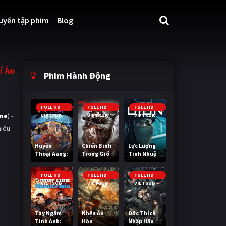
uyển tập phim
Blog
 Ảo
Phim Hành Động
FULL HD
FULL HD
FULL HD
ine
) -
VIETSUB
VIETSUB
VIETSUB
hiêu
Huyền
Chiến Binh
Lực Lượng
Thoại Aang:
Trong Gió
Tinh Nhuệ
Tiết Khí Sư
Cuối Cùng
FULL HD
FULL HD
FULL HD
VIETSUB
VIETSUB
VIETSUB
Tay Ngắm
Nhện Ăn
Độc Thích
Tinh Anh:
Hồn
Nhập Hầu