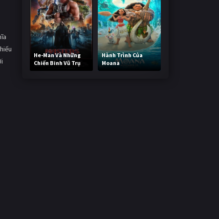
hĩa
thiếu
He-Man Và Những
Hành Trình Của
ời
Chiến Binh Vũ Trụ
Moana
236,175 lượt xem
487,660 lượt xem