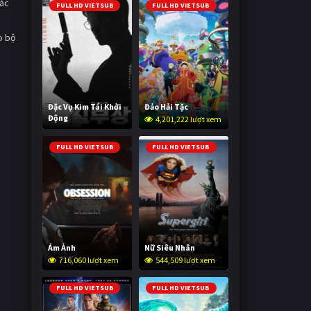
iác
FULL HD VIETSUB
FULL HD VIETSUB
o bộ
Đặc Vụ Kim Tái Khởi
Đảo Hải Tặc
Động
4,201,222 lượt xem
593,362 lượt xem
FULL HD VIETSUB
FULL HD VIETSUB
Ám Ảnh
Nữ Siêu Nhân
716,060 lượt xem
544,509 lượt xem
FULL HD VIETSUB
FULL HD VIETSUB