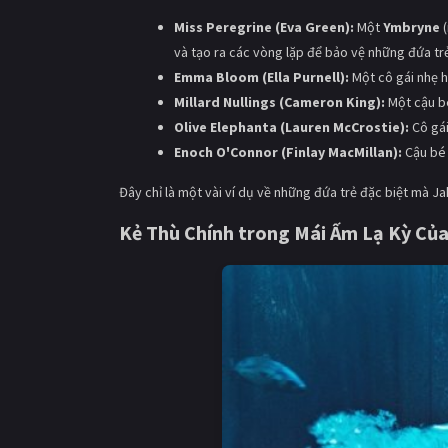
Miss Peregrine (Eva Green):
Một
Ymbryne
(
và tạo ra các vòng lặp để bảo vệ những đứa tr
Emma Bloom (Ella Purnell):
Một cô gái nhẹ h
Millard Nullings (Cameron King):
Một cậu bé
Olive Elephanta (Lauren McCrostie):
Cô gái
Enoch O'Connor (Finlay MacMillan):
Cậu bé 
Đây chỉ là một vài ví dụ về những đứa trẻ đặc biệt mà J
Kẻ Thù Chính trong
Mái Ấm Lạ Kỳ Của