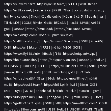
https://sunwin97.art/
|
https://kclub.team/
|
SHBET
|
xx88
|
8kbet
|
https://rr88.se.net/
|
kèo nhà cái
|
RR88
|
78win
|
bongdalu
|
nha cai uy
tin
|
ty le ca cuoc
|
7mcn
|
Xóc đĩa online
|
Kèo nhà cái 5
|
88goals
|
iwin
|
Tài xỉu MD5
|
1GOM
|
Rikvip
|
Go88
|
B52 club
|
max88
|
MM88
|
Ae888
|
go88
|
xoso66
|
https://cm88.dad/
|
https://hi88.uno/
|
MM88
|
https://alo789ga.com/
|
Xoso66
|
phim sex vlxx
|
https://xx88brand.com/
|
https://sunwin19.cn.com/
|
GG88
|
Xoso66
|
XX88
|
https://rr88it.com/
|
RR88
|
nổ hũ
|
MB66
|
SC88
|
https://www.fly888.club/
|
hitclub
|
f168
|
https://hoiquantv.vip/
|
https://hoiquantv.site/
|
https://hoiquantv.online/
|
xoso66
|
Socolive
|
8XX
|
Vip66
|
SumClub
|
HITCLUB
|
https://uu88n.org/
|
tr88
|
ae888
|
mcw
|
kuwin
|
88bet
|
x88
|
ao88
|
qq88
|
sumclub
|
go88
|
B52 club
|
https://shbet.health/
|
33win
|
99ok
|
https://vnew88.net/
|
nổ hũ
|
mu88
|
https://qs88.team/
|
https://hi88.pink
|
hz88
|
68win
|
XX88
|
8XBET
|
Uy88
|
VN168
|
keonhacai
|
hitclub
|
789club
|
sunwin
|
1gom
|
https://rikvippro.me/
|
TK688
|
bongdalu
|
fb88
|
m88
|
win55
|
86bet
|
https://go88v2.net/
|
qs88
|
GG88
|
lv88
|
https://new88pm.com/
|
On68
|
https://gg88fun.com
|
go88
|
U888
|
Hello88
|
ABC88
|
VIPWIN
|
78WIN
|