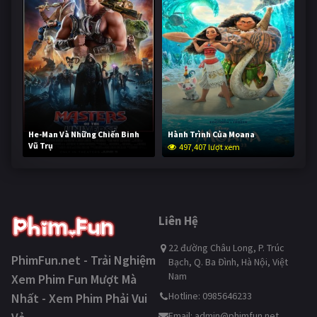
He-Man Và Những Chiến Binh
Hành Trình Của Moana
Vũ Trụ
497,407 lượt xem
246,694 lượt xem
Liên Hệ
22 đường Châu Long, P. Trúc
PhimFun.net - Trải Nghiệm
Bạch, Q. Ba Đình, Hà Nội, Việt
Nam
Xem Phim Fun Mượt Mà
Hotline: 0985646233
Nhất - Xem Phim Phải Vui
Email:
admin@phimfun.net