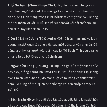
1.
Lý Mộ Bạch (Châu Nhuận Phát):
Một kiếm khách tài giỏi và
uyên bác, người đã đạt đến cảnh giới cao nhất của võ học. Tuy
nhiên, ông luôn mang trong mình nỗi niềm về một tình yêu không
thể nói thành lời với Du Tú Liên và sự dằn vặt với cái chết của sư
phụ dưới tay Bích Nhãn Hồ Ly.
2.
Du Tú Liên (Dương Tử Quỳnh):
Một nữ hiệp mạnh mẽ và kiên
cường, người quản lý công việc của một công ty vận chuyển. Cô
cũng là tri kỷ và người yêu thầm của Lý Mộ Bạch. Tình yêu của họ
bị ràng buộc bởi lễ giáo và trách nhiệm.
3.
Ngọc Kiều Long (Chương Tử Di):
Con gái của một quan chức
cấp cao, tưởng chừng như một tiểu thư khuê các nhưng lại mang
trong mình khát khao tự do mãnh liệt và tài năng võ thuật thiên
bẩm. Cô cũng có mối quan hệ phức tạp với tên cướp sa mạc La
Tiểu Hổ.
4.
Bích Nhãn Hồ Ly:
Một nữ đạo tặc xảo quyệt, từng là người hầu
và sư phụ của Ngọc Kiều Long. Cô cũng là kẻ thù không đội trời