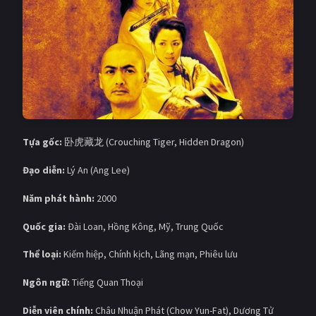
Giật gân
Gia đình
Bí ẩn
Lịch sử
Viễn Tây
Tiểu sử
GameShow
DramaTV
Tựa gốc:
卧虎藏龙 (Crouching Tiger, Hidden Dragon)
QUỐC GIA
Đạo diễn:
Lý An (Ang Lee)
Âu - Mỹ
Trung Quốc - Hồng Kông
Năm phát hành:
2000
Hàn Quốc
Nhật Bản
Quốc gia:
Đài Loan, Hồng Kông, Mỹ, Trung Quốc
Ấn Độ
Việt Nam
Thể loại:
Kiếm hiệp, Chính kịch, Lãng mạn, Phiêu lưu
Tổng hợp
Ngôn ngữ:
Tiếng Quan Thoại
CẬP NHẬT
Diễn viên chính:
Châu Nhuận Phát (Chow Yun-Fat), Dương Tử