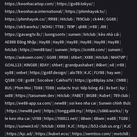
https://keonhacaitop.com/
|
https://go88.tokyo/
|
https://keonhacai.international/
|
https://phimhayok.tv/
|
https://phimhayok.co/
|
RR88
|
Hitclub
|
789Club
|
ck444
|
GG88
|
https://ok9.works/
|
NOHU
|
TT88
|
789P
|
qh88
|
rr88
|
J88
|
https://gavangtv.llc/
|
luongsontv
|
sunwin
|
hitclub
|
kèo nhà cái
|
AE888 Đăng Nhập
|
Hay88
|
Hay88
|
Hay88
|
Hay88
|
Hay88
|
Hay88
|
hitclub
|
https://mm88.tax/
|
sunwin
|
https://icm88.com/
|
sunwin
|
https://aukuwin.com/
|
GG88
|
RR88
|
shbet
|
XX88
|
Hitclub
|
NHATVIP
|
GOAL123
|
KING88
|
8DAY
|
shbet
|
grandpashabet
|
86bet
|
o8
|
rr88
|
uy88
|
onbet
|
https://go8f.design/
|
alo789
|
KJC
|
FLY88
|
hay.win
|
QS88
|
O8
|
go88
|
Socolive
|
CakhiaTV
|
https://go88play.site
|
CM88
|
8US
|
Phim Moi
|
TD88
|
TD88
|
xoilactv trực tiếp bóng đá
|
8x bet
|
kjc
|
xx88
|
https://taisunwin.dev
|
Hitclub
|
FABET
|
BIG88
|
Kubet
|
789 club
|
https://ee88-app.sa.com/
|
new88
|
soi keo nha cai
|
Sunwin chính thức
|
https://new88.pet/
|
https://tongga88.my/
|
https://s666.works/
|
ty
le keo nha cai
|
UY88
|
https://tt8811.net/
|
68win
|
68win
|
ea88
|
TG88
|
https://sunwin3.nl/
|
hitclub
|
XX88
|
KJC
|
https://b52-club.us.org/
|
KJC
|
https://kjc.ad/
|
https://kubet.eco/
|
https://xemtiso.com/
|
motchill
|