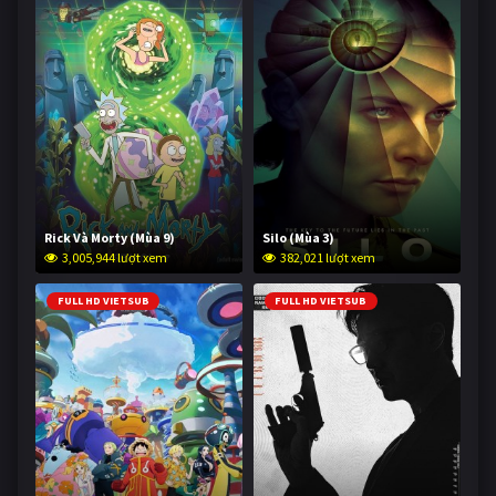
Rick Và Morty (Mùa 9)
Silo (Mùa 3)
3,005,944 lượt xem
382,021 lượt xem
FULL HD VIETSUB
FULL HD VIETSUB