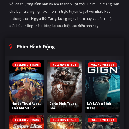
Với chất lượng hình ảnh và âm thanh vượt trội, PhimFun mang đến
cho bạn trải nghiệm xem phim trực tuyến tuyệt vời nhất. Hãy
thưởng thức
Ngọa Hổ Tàng Long
ngay hôm nay và cảm nhận
sức hút không thể cưỡng lại của kiệt tác điện ảnh này.
Phim Hành Động
FULL HD VIETSUB
FULL HD VIETSUB
FULL HD VIETSUB
Huyền Thoại Aang:
Chiến Binh Trong
Lực Lượng Tinh
Tiết Khí Sư Cuối
Gió
Nhuệ
Cùng
FULL HD VIETSUB
FULL HD VIETSUB
FULL HD VIETSUB