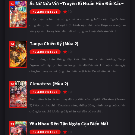
Ác Nữ Nửa Vời ~Truyền Kì Hoán Hồn Đổi Xác~
#1
10
FULL HD VIETSUB
Được điện hạ hết mực sủng ái và ví như nàng bướm rực rỡ giữa chốn
cung đình, Reirin bất ngờ trở thành nạn nhân của Keigetsu – một kẻ
sống ký sinh trong triều đình đã sử dụng ma thuật để hoán đổi th ...
Tanya Chiến Ký (Mùa 2)
#2
10
FULL HD VIETSUB
Sau những chiến thắng đầy khốc liệt trên chiến trường, Tanya
Degurechaff tiếp tục phục vụ trong quân đội Đế quốc khi cuộc chiến ngày
càng leo thang và mở rộng trên nhiều mặt trận. Dù sở hữu tài năn ...
Clevatess (Mùa 2)
#3
10
FULL HD VIETSUB
Sau những biến cố làm thay đổi cục diện của thế giới, Clevatess (Season
2) tiếp tục theo chân Clevatess cùng những đồng minh trong cuộc chiến
chống lại các thế lực đang đẩy nhân loại đến bờ vực diệ ...
Yêu Nhau Đến Tận Ngày Cậu Biến Mất
#4
10
FULL HD VIETSUB