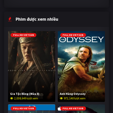
Phim được xem nhiều
FULL HD VIETSUB
FULL HD VIETSUB
Gia Tộc Rồng (Mùa 3)
Anh Hùng Odyssey
2,038,649 lượt xem
972,140 lượt xem
FULL HD VIETSUB
FULL HD VIETSUB