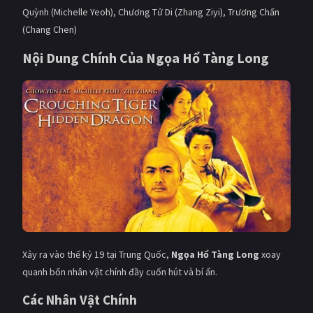
PHIM MỚI
Quỳnh (Michelle Yeoh), Chương Tử Di (Zhang Ziyi), Trương Chấn
(Chang Chen)
PHIM BỘ
Nội Dung Chính Của Ngọa Hổ Tàng Long
PHIM LẺ
PHIM CHIẾU RẠP
TUYỂN TẬP PHIM
BLOG
Xảy ra vào thế kỷ 19 tại Trung Quốc,
Ngọa Hổ Tàng Long
xoay
quanh bốn nhân vật chính đầy cuốn hút và bí ẩn.
Các Nhân Vật Chính