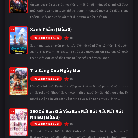
Ẩn sau bức màn của một học viện bí mật là nơi những cô gái mồ côi được
nuôi dưỡng và huấn luyện để trở thành những cỗ máy chiến đấu. Trong
thế giới khắc nghiệt ấy, cái chết được xem là điều hiển nh ...
Xanh Thẳm (Mùa 3)
#5
10
FULL HD VIETSUB
Sau hàng loạt chuyến phiêu lưu điên rồ và những kỷ niệm khó quên,
Grand Blue Dreaming (Season 3) tiếp tục theo chân Iori Kitahara cùng các
thành viên câu lạc bộ lặn trong những ngày tháng đại học đ ...
Tia Sáng Của Ngày Mai
#6
10
FULL HD VIETSUB
Lấy bối cảnh một Kyoto giả tưởng của thế kỷ 20, bộ phim kể về hai anh
em Seiroku và Kihachi Sakamoto, những người ôm ấp khát vọng đưa Kỷ
nguyên Điện đến với đất nước thông qua cuốn Danh mục Điện th ...
100 Cô Bạn Gái Yêu Bạn Rất Rất Rất Rất Rất
#7
Nhiều (Mùa 3)
10
FULL HD VIETSUB
Sau khi trải qua 100 lần thất tình suốt những năm trung học cơ sở,
Rentaro Aijo quyết định đến một ngôi đền để cầu mong tìm được bạn gái