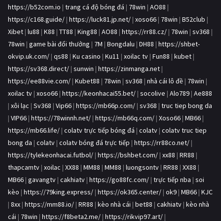
https://b52com.io
|
trang cá độ bóng đá
|
78win
|
AO88
|
https://c168.guide/
|
https://luck81.jp.net/
|
xoso66
|
78win
|
B52club
|
Xibet
|
lu88
|
K88
|
TT88
|
King88
|
AO88
|
https://rr88.cz/
|
78win
|
sv368
|
78win
|
game bài đổi thưởng
|
7M
|
Bongdalu
|
DH88
|
https://shbet-
okvip.uk.com/
|
qs88
|
Ku casino
|
Ku11
|
xoilac tv
|
Fun88
|
kubet
|
https://sv368.direct/
|
sunwin
|
https://zinmanga.net
|
https://ee88vie.com/
|
Kubet88
|
78win
|
sv368
|
nhà cái lô đề
|
78win
|
xoilac tv
|
xoso66
|
https://keonhacai55.bet/
|
socolive
|
Alo789
|
Ae888
|
xôi lạc
|
Sv368
|
Vip66
|
https://mb66p.com/
|
sv368
|
truc tiep bong da
|
VIP66
|
https://78winnh.net/
|
https://mb66q.com/
|
Xoso66
|
MB66
|
https://mb66.life/
|
colatv trực tiếp bóng đá
|
colatv
|
colatv truc tiep
bong da
|
colatv
|
colatv bóng đá trực tiếp
|
https://rr88co.net/
|
https://tylekeonhacai.futbol/
|
https://bshbet.com/
|
xx88
|
RR88
|
thapcamtv
|
xoilac
|
XX88
|
MM88
|
MM88
|
luongsontv
|
RR88
|
XX88
|
MB66
|
gavangtv
|
cakhiatv
|
https://go88fc.com/
|
trực tiếp nba
|
soi
kèo
|
https://79king.express/
|
https://ok365.center/
|
ok9
|
MB66
|
KJC
|
8xx
|
https://mm88.io/
|
RR88
|
kèo nhà cái
|
bet88
|
cakhiatv
|
kèo nhà
cái
|
78win
|
https://f8beta2.me/
|
https://rikvip97.art/
|