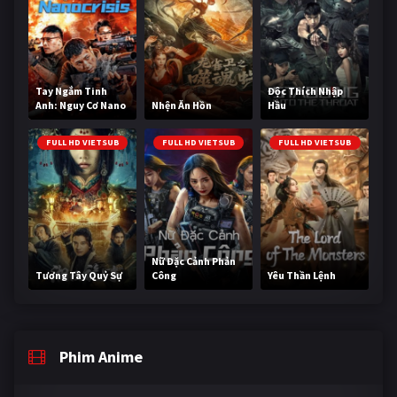
Tay Ngắm Tinh
Độc Thích Nhập
Anh: Nguy Cơ Nano
Nhện Ăn Hồn
Hầu
FULL HD VIETSUB
FULL HD VIETSUB
FULL HD VIETSUB
Nữ Đặc Cảnh Phản
Tương Tây Quỷ Sự
Công
Yêu Thần Lệnh
Phim Anime