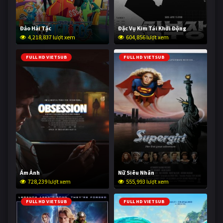
Đảo Hải Tặc
Đặc Vụ Kim Tái Khởi Động
4,218,837 lượt xem
604,856 lượt xem
FULL HD VIETSUB
FULL HD VIETSUB
Ám Ảnh
Nữ Siêu Nhân
728,239 lượt xem
555,993 lượt xem
FULL HD VIETSUB
FULL HD VIETSUB