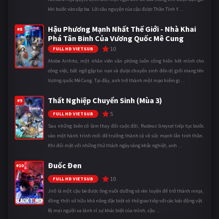
khi bước vào cấp ba. Lời cầu nguyện của cậu được Thần Tình Y ...
Hậu Phương Mạnh Nhất Thế Giới - Nhà Khai
#8
Phá Tân Binh Của Vương Quốc Mê Cung
10
FULL HD VIETSUB
Atobe Arihito, một nhân viên văn phòng luôn cống hiến hết mình cho
công việc, bất ngờ gặp tai nạn và được chuyển sinh đến dị giới mang tên
Vương quốc Mê Cung. Tại đây, anh trở thành một mạo hiểm gi ...
Thất Nghiệp Chuyển Sinh (Mùa 3)
#9
5
FULL HD VIETSUB
Sau những biến cố làm thay đổi cuộc đời, Rudeus Greyrat tiếp tục bước
vào một hành trình mới để trưởng thành cả về sức mạnh lẫn tinh thần.
Khi đối mặt với những thử thách ngày càng khắc nghiệt, anh ...
Đuốc Đen
#10
10
FULL HD VIETSUB
Jirô là một cậu bé được ông nuôi dưỡng và rèn luyện để trở thành ninja,
đồng thời sở hữu khả năng đặc biệt có thể giao tiếp với các loài động vật.
Bị mọi người xa lánh vì sự khác biệt của mình, cậu ...