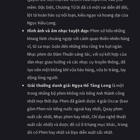
mềm. Đặc biệt, Chương Tử Di đã có một vai diễn để đời,
lột tả hoàn hảo sự nổi loạn, kiêu ngạo và hoang dại của
Ngọc Kiều Long.
Hình ảnh và âm nhạc tuyệt đẹp:
Phim sở hữu những
khung hình choáng ngợp với cảnh quan thiên nhiên hùng
vĩ, từ sa mạc Gobi đến những khu rừng tre bạt ngàn.
Nhạc phim do Đàm Thuấn sáng tác, với sự kết hợp của
dàn nhạc giao hưởng và các nhạc cụ truyền thống, đã
tạo nên một không khí vừa hào hùng, vừa bi tráng, lay
động lòng người.
Giải thưởng danh giá:
Ngọa Hổ Tàng Long
là một
trong những bộ phim không nói tiếng Anh thành công
nhất mọi thời đại. Phim đã giành được 4 giải Oscar (bao
gồm Phim nói tiếng nước ngoài hay nhất, Quay phim
xuất sắc nhất, Nhạc phim hay nhất, Chỉ đạo nghệ thuật
xuất sắc nhất) và được đề cử ở 6 hạng mục khác, trong
đó có Phim hay nhất và Đạo diễn xuất sắc nhất.