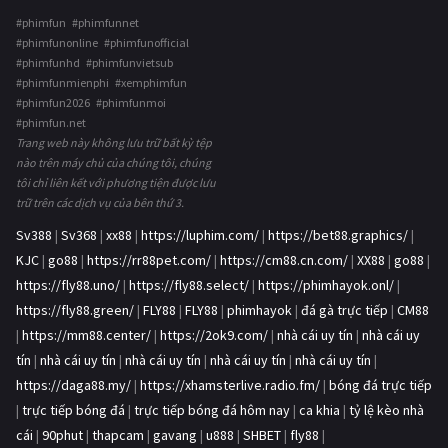
#phimfun #phimfunnet
#phimfunonline #phimfunofficial
#phimfunhd #phimfunvietsub
#phimfunmienphi #xemphimfun
#phimfun2026 #phimfunmoi
#phimfun.net
Trang web này không lưu trữ bất kỳ tệp
nào trên máy chủ của chúng tôi, chúng
tôi chỉ liên kết với phương tiện được lưu
trữ trên các dịch vụ của bên thứ 3.
Sv388
|
Sv368
|
xx88
|
https://luphim.com/
|
https://bet88.graphics/
|
KJC
|
go88
|
https://rr88pet.com/
|
https://cm88.cn.com/
|
XX88
|
go88
|
https://fly88.uno/
|
https://fly88.select/
|
https://phimhayok.onl/
|
https://fly88.green/
|
FLY88
|
FLY88
|
phimhayok
|
đá gà trực tiếp
|
CM88
|
https://mm88.center/
|
https://2ok9.com/
|
nhà cái uy tín
|
nhà cái uy
tín
|
nhà cái uy tín
|
nhà cái uy tín
|
nhà cái uy tín
|
nhà cái uy tín
|
https://daga88.my/
|
https://xhamsterlive.radio.fm/
|
bóng đá trực tiếp
|
trực tiếp bóng đá
|
trực tiếp bóng đá hôm nay
|
ca khia
|
tỷ lệ kèo nhà
cái
|
90phut
|
thapcam
|
gavang
|
u888
|
SHBET
|
fly88
|