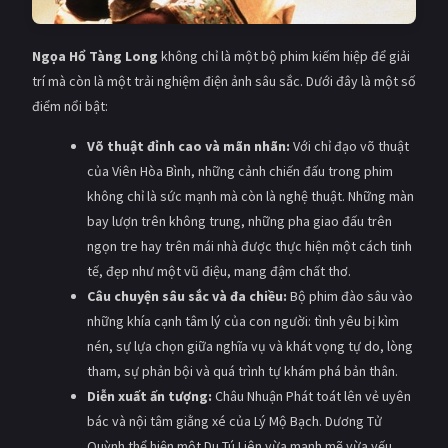
Ngọa Hổ Tàng Long
không chỉ là một bộ phim kiếm hiệp để giải
trí mà còn là một trải nghiệm điện ảnh sâu sắc. Dưới đây là một số
điểm nổi bật:
Võ thuật đỉnh cao và mãn nhãn:
Với chỉ đạo võ thuật
của Viên Hòa Bình, những cảnh chiến đấu trong phim
không chỉ là sức mạnh mà còn là nghệ thuật. Những màn
bay lượn trên không trung, những pha giao đấu trên
ngọn tre hay trên mái nhà được thực hiện một cách tinh
tế, đẹp như một vũ điệu, mang đậm chất thơ.
Câu chuyện sâu sắc và đa chiều:
Bộ phim đào sâu vào
những khía cạnh tâm lý của con người: tình yêu bị kìm
nén, sự lựa chọn giữa nghĩa vụ và khát vọng tự do, lòng
tham, sự phản bội và quá trình tự khám phá bản thân.
Diễn xuất ấn tượng:
Châu Nhuận Phát toát lên vẻ uyên
bác và nội tâm giằng xé của Lý Mộ Bạch. Dương Tử
Quỳnh thể hiện một Du Tú Liên vừa mạnh mẽ vừa yếu