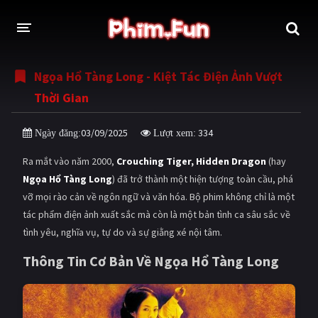
Ngọa Hổ Tàng Long - Kiệt Tác Điện Ảnh Vượt
THỂ LOẠI
Thời Gian
Thần thoại - Cổ trang
Hành động
03/09/2025
334
Ngày đăng:
Lượt xem:
Tâm lý
Chiến tranh
Ra mắt vào năm 2000,
Crouching Tiger, Hidden Dragon
(hay
Võ thuật - Kiếm hiệp
Nhạc kịch
Ngọa Hổ Tàng Long
) đã trở thành một hiện tượng toàn cầu, phá
vỡ mọi rào cản về ngôn ngữ và văn hóa. Bộ phim không chỉ là một
Kinh dị
Tội phạm - Hình sự
tác phẩm điện ảnh xuất sắc mà còn là một bản tình ca sâu sắc về
Phiêu lưu
Hài hước
tình yêu, nghĩa vụ, tự do và sự giằng xé nội tâm.
Viễn tưởng
Khoa học - Tài liệu
Thông Tin Cơ Bản Về Ngọa Hổ Tàng Long
Hoạt hình
Thể thao
Tình cảm - Lãng mạn
Kỳ ảo