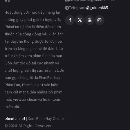
Vẻ
Telegram:
@golden885
Hoạt động với mục tiêu mang lại
những giây phút giải trí tuyệt vời,
PhimFun tự hào là điểm đến quen
thuộc của cộng đồng yêu điện ảnh.
Tại đây, hệ thống được tối ưu hóa
trên hạ tầng mạnh mẽ để đảm bảo
trải nghiệm xem phim fun của bạn
luôn đạt tốc độ tải cực nhanh và
chất lượng hiển thị sắc nét nhất. Dù
bạn gọi chúng tôi là PhimFun hay
Phim Fun, PhimFun.net vẫn luôn
cam kết mang đến những bộ phim
mới, vietsub chuẩn và hoàn toàn
miễn phí.
phimfun.net
| Xem Phim Hay Online
© 2026. All Rights Reserved