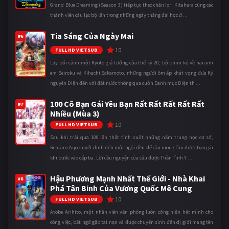
Grand Blue Dreaming (Season 3) tiếp tục theo chân Iori Kitahara cùng các
thành viên câu lạc bộ lặn trong những ngày tháng đại học đ ...
Tia Sáng Của Ngày Mai
#6
10
FULL HD VIETSUB
Lấy bối cảnh một Kyoto giả tưởng của thế kỷ 20, bộ phim kể về hai anh
em Seiroku và Kihachi Sakamoto, những người ôm ấp khát vọng đưa Kỷ
nguyên Điện đến với đất nước thông qua cuốn Danh mục Điện th ...
100 Cô Bạn Gái Yêu Bạn Rất Rất Rất Rất Rất
#7
Nhiều (Mùa 3)
10
FULL HD VIETSUB
Sau khi trải qua 100 lần thất tình suốt những năm trung học cơ sở,
Rentaro Aijo quyết định đến một ngôi đền để cầu mong tìm được bạn gái
khi bước vào cấp ba. Lời cầu nguyện của cậu được Thần Tình Y ...
Hậu Phương Mạnh Nhất Thế Giới - Nhà Khai
#8
Phá Tân Binh Của Vương Quốc Mê Cung
10
FULL HD VIETSUB
Atobe Arihito, một nhân viên văn phòng luôn cống hiến hết mình cho
công việc, bất ngờ gặp tai nạn và được chuyển sinh đến dị giới mang tên