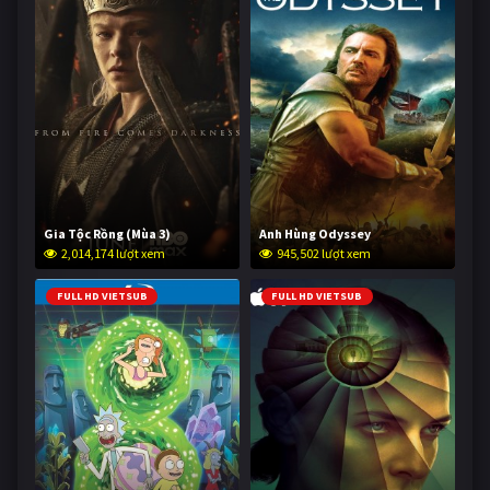
Gia Tộc Rồng (Mùa 3)
Anh Hùng Odyssey
2,014,174 lượt xem
945,502 lượt xem
FULL HD VIETSUB
FULL HD VIETSUB