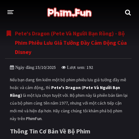
Pete's Dragon (Pete Và Người Bạn Rồng) - Bộ
THỂ LOẠI
Phim Phiêu Lưu Giả Tưởng Đầy Cảm Động Của
Thần thoại - Cổ trang
Hành động
Disney
Tâm lý
Chiến tranh
15/10/2025
192
Ngày đăng:
Lượt xem:
Võ thuật - Kiếm hiệp
Nhạc kịch
Nếu bạn đang tìm kiếm một bộ phim phiêu lưu giả tưởng đầy mê
Kinh dị
Tội phạm - Hình sự
hoặc và cảm động, thì
Pete's Dragon
(
Pete Và Người Bạn
Rồng
)
là một lựa chọn tuyệt vời. Bộ phim này là phiên bản làm lại
Phiêu lưu
Hài hước
của bộ phim cùng tên năm 1977, nhưng với một cách tiếp cận
mới mẻ và hiện đại hơn. Hãy cùng chúng tôi khám phá bộ phim
Viễn tưởng
Khoa học - Tài liệu
này trên
PhimFun
.
Hoạt hình
Thể thao
Thông Tin Cơ Bản Về Bộ Phim
Tình cảm - Lãng mạn
Kỳ ảo