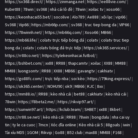
https://sv368.direct/
|
https://zinmanga.net
|
https://ee88vie.com/
|
Kubet88
|
78win
|
sv368
|
nhà cái lô đề
|
78win
|
xoilac tv
|
xoso66
|
https://keonhacai55.bet/
|
socolive
|
Alo789
|
Ae888
|
xôi lạc
|
vip66
|
Sv368
|
Vip66
|
https://mb66p.com/
|
sv368
|
truc tiep bong da
|
VIP66
|
https://78winnh.net/
|
https://mb66q.com/
|
Xoso66
|
MB66
|
https://mb66.life/
|
colatv trực tiếp bóng đá
|
colatv
|
colatv truc tiep
bong da
|
colatv
|
colatv bóng đá trực tiếp
|
https://ok365.services/
|
https://rr88co.net/
|
https://tylekeonhacai.futbol/
|
https://bshbet.com/
|
xx88
|
RR88
|
thapcamtv
|
xoilac
|
XX88
|
MM88
|
MM88
|
luongsontv
|
RR88
|
XX88
|
MB66
|
gavangtv
|
cakhiatv
|
https://go88fc.com/
|
trực tiếp nba
|
soi kèo
|
https://79king.express/
|
https://ok365.center/
|
NOHU90
|
ok9
|
MB66
|
KJC
|
8xx
|
https://mm88.io/
|
RR88
|
kèo nhà cái
|
bet88
|
cakhiatv
|
kèo nhà cái
|
78win
|
https://f8beta2.me/
|
https://rikvip97.art/
|
https://sunwin97.art/
|
https://kclub.team/
|
SHBET
|
xx88
|
8kbet
|
https://rr88.se.net/
|
kèo nhà cái
|
RR88
|
78win
|
bongdalu
|
nha cai uy
tin
|
ty le ca cuoc
|
7mcn
|
Xóc đĩa online
|
Kèo nhà cái 5
|
88goals
|
iwin
|
Tài xỉu MD5
|
1GOM
|
Rikvip
|
Go88
|
B52 club
|
max88
|
MM88
|
F168
|