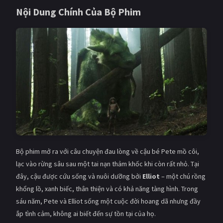
PHIM MỚI
Nội Dung Chính Của Bộ Phim
PHIM BỘ
PHIM LẺ
PHIM CHIẾU RẠP
TUYỂN TẬP PHIM
BLOG
Bộ phim mở ra với câu chuyện đau lòng về cậu bé Pete mồ côi,
lạc vào rừng sâu sau một tai nạn thảm khốc khi còn rất nhỏ. Tại
đây, cậu được cứu sống và nuôi dưỡng bởi
Elliot
– một chú rồng
khổng lồ, xanh biếc, thân thiện và có khả năng tàng hình. Trong
sáu năm, Pete và Elliot sống một cuộc đời hoang dã nhưng đầy
ắp tình cảm, không ai biết đến sự tồn tại của họ.