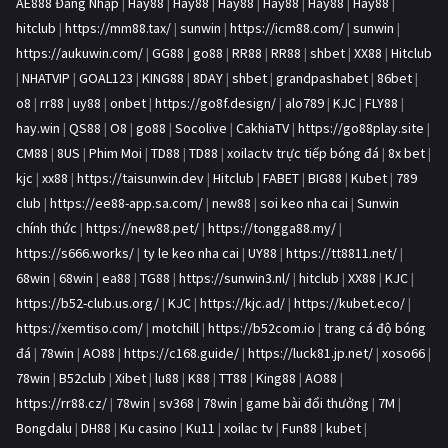
AE888 Đăng Nhập
|
Hay88
|
Hay88
|
Hay88
|
Hay88
|
Hay88
|
Hay88
|
hitclub
|
https://mm88.tax/
|
sunwin
|
https://icm88.com/
|
sunwin
|
https://aukuwin.com/
|
GG88
|
go88
|
RR88
|
RR88
|
shbet
|
XX88
|
Hitclub
|
NHATVIP
|
GOAL123
|
KING88
|
8DAY
|
shbet
|
grandpashabet
|
86bet
|
o8
|
rr88
|
uy88
|
onbet
|
https://go8f.design/
|
alo789
|
KJC
|
FLY88
|
hay.win
|
QS88
|
O8
|
go88
|
Socolive
|
CakhiaTV
|
https://go88play.site
|
CM88
|
8US
|
Phim Moi
|
TD88
|
TD88
|
xoilactv trực tiếp bóng đá
|
8x bet
|
kjc
|
xx88
|
https://taisunwin.dev
|
Hitclub
|
FABET
|
BIG88
|
Kubet
|
789
club
|
https://ee88-app.sa.com/
|
new88
|
soi keo nha cai
|
Sunwin
chính thức
|
https://new88.pet/
|
https://tongga88.my/
|
https://s666.works/
|
ty le keo nha cai
|
UY88
|
https://tt8811.net/
|
68win
|
68win
|
ea88
|
TG88
|
https://sunwin3.nl/
|
hitclub
|
XX88
|
KJC
|
https://b52-club.us.org/
|
KJC
|
https://kjc.ad/
|
https://kubet.eco/
|
https://xemtiso.com/
|
motchill
|
https://b52com.io
|
trang cá độ bóng
đá
|
78win
|
AO88
|
https://c168.guide/
|
https://luck81.jp.net/
|
xoso66
|
78win
|
B52club
|
Xibet
|
lu88
|
K88
|
TT88
|
King88
|
AO88
|
https://rr88.cz/
|
78win
|
sv368
|
78win
|
game bài đổi thưởng
|
7M
|
Bongdalu
|
DH88
|
Ku casino
|
Ku11
|
xoilac tv
|
Fun88
|
kubet
|