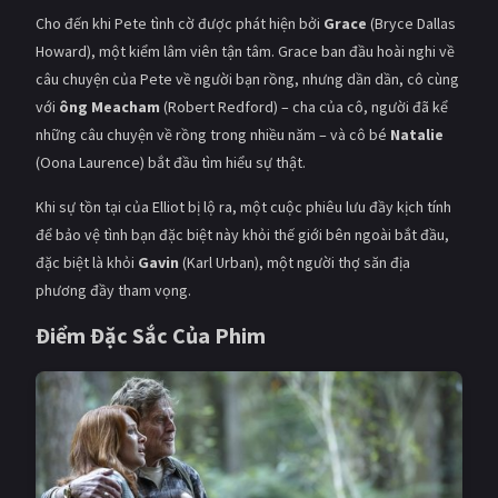
Cho đến khi Pete tình cờ được phát hiện bởi
Grace
(Bryce Dallas
Howard), một kiểm lâm viên tận tâm. Grace ban đầu hoài nghi về
câu chuyện của Pete về người bạn rồng, nhưng dần dần, cô cùng
với
ông Meacham
(Robert Redford) – cha của cô, người đã kể
những câu chuyện về rồng trong nhiều năm – và cô bé
Natalie
(Oona Laurence) bắt đầu tìm hiểu sự thật.
Khi sự tồn tại của Elliot bị lộ ra, một cuộc phiêu lưu đầy kịch tính
để bảo vệ tình bạn đặc biệt này khỏi thế giới bên ngoài bắt đầu,
đặc biệt là khỏi
Gavin
(Karl Urban), một người thợ săn địa
phương đầy tham vọng.
Điểm Đặc Sắc Của Phim