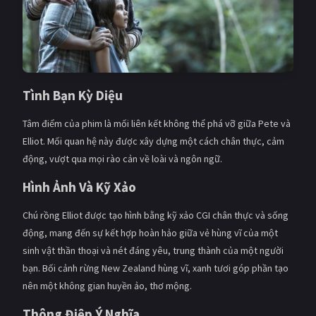
Tình Bạn Kỳ Diệu
Tâm điểm của phim là mối liên kết không thể phá vỡ giữa Pete và
Elliot. Mối quan hệ này được xây dựng một cách chân thực, cảm
động, vượt qua mọi rào cản về loài và ngôn ngữ.
Hình Ảnh Và Kỹ Xảo
Chú rồng Elliot được tạo hình bằng kỹ xảo CGI chân thực và sống
động, mang đến sự kết hợp hoàn hảo giữa vẻ hùng vĩ của một
sinh vật thần thoại và nét đáng yêu, trung thành của một người
bạn. Bối cảnh rừng New Zealand hùng vĩ, xanh tươi góp phần tạo
nên một không gian huyền ảo, thơ mộng.
Thông Điệp Ý Nghĩa