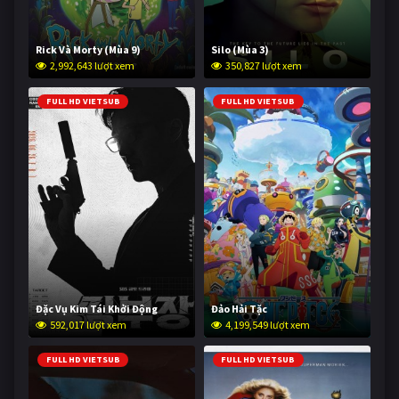
Rick Và Morty (Mùa 9)
Silo (Mùa 3)
2,992,643 lượt xem
350,827 lượt xem
FULL HD VIETSUB
FULL HD VIETSUB
Đặc Vụ Kim Tái Khởi Động
Đảo Hải Tặc
592,017 lượt xem
4,199,549 lượt xem
FULL HD VIETSUB
FULL HD VIETSUB