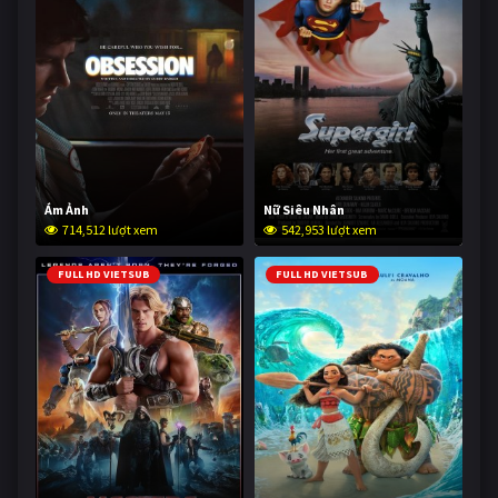
Ám Ảnh
Nữ Siêu Nhân
714,512 lượt xem
542,953 lượt xem
FULL HD VIETSUB
FULL HD VIETSUB