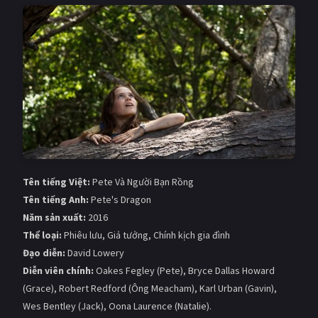
Giật gân
Gia đình
Bí ẩn
Lịch sử
Viễn Tây
Tiểu sử
GameShow
DramaTV
QUỐC GIA
Âu - Mỹ
Trung Quốc - Hồng Kông
Tên tiếng Việt:
Pete Và Người Bạn Rồng
Tên tiếng Anh:
Pete's Dragon
Hàn Quốc
Nhật Bản
Năm sản xuất:
2016
Ấn Độ
Việt Nam
Thể loại:
Phiêu lưu, Giả tưởng, Chính kịch gia đình
Đạo diễn:
David Lowery
Tổng hợp
Diễn viên chính:
Oakes Fegley (Pete), Bryce Dallas Howard
(Grace), Robert Redford (Ông Meacham), Karl Urban (Gavin),
CẬP NHẬT
Wes Bentley (Jack), Oona Laurence (Natalie).