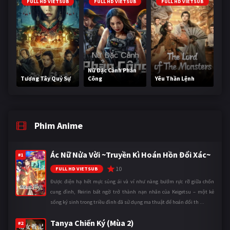
FULL HD VIETSUB
FULL HD VIETSUB
FULL HD VIETSUB
Nữ Đặc Cảnh Phản
Tương Tây Quỷ Sự
Công
Yêu Thần Lệnh
Phim Anime
Ác Nữ Nửa Vời ~Truyền Kì Hoán Hồn Đổi Xác~
#1
10
FULL HD VIETSUB
Được điện hạ hết mực sủng ái và ví như nàng bướm rực rỡ giữa chốn
cung đình, Reirin bất ngờ trở thành nạn nhân của Keigetsu – một kẻ
sống ký sinh trong triều đình đã sử dụng ma thuật để hoán đổi th ...
Tanya Chiến Ký (Mùa 2)
#2