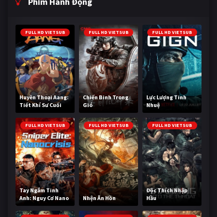
Phim Hành Động
FULL HD VIETSUB
FULL HD VIETSUB
FULL HD VIETSUB
Huyền Thoại Aang:
Chiến Binh Trong
Lực Lượng Tinh
Tiết Khí Sư Cuối
Gió
Nhuệ
Cùng
FULL HD VIETSUB
FULL HD VIETSUB
FULL HD VIETSUB
Tay Ngắm Tinh
Độc Thích Nhập
Anh: Nguy Cơ Nano
Nhện Ăn Hồn
Hầu