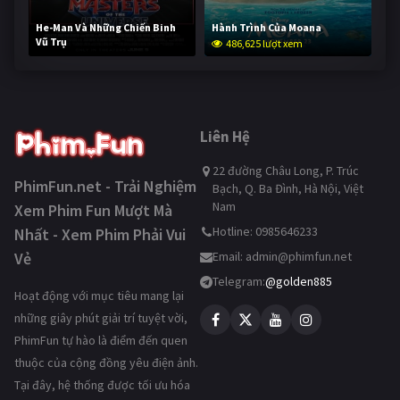
He-Man Và Những Chiến Binh
Hành Trình Của Moana
Vũ Trụ
486,625 lượt xem
234,861 lượt xem
Liên Hệ
22 đường Châu Long, P. Trúc
PhimFun.net - Trải Nghiệm
Bạch, Q. Ba Đình, Hà Nội, Việt
Nam
Xem Phim Fun Mượt Mà
Hotline: 0985646233
Nhất - Xem Phim Phải Vui
Vẻ
Email:
admin@phimfun.net
Telegram:
@golden885
Hoạt động với mục tiêu mang lại
những giây phút giải trí tuyệt vời,
PhimFun tự hào là điểm đến quen
thuộc của cộng đồng yêu điện ảnh.
Tại đây, hệ thống được tối ưu hóa