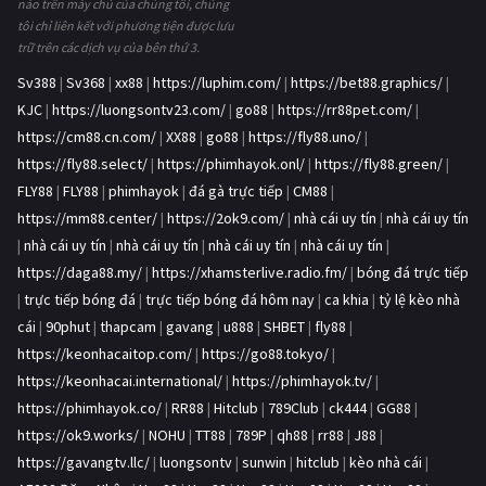
nào trên máy chủ của chúng tôi, chúng
tôi chỉ liên kết với phương tiện được lưu
trữ trên các dịch vụ của bên thứ 3.
Sv388
|
Sv368
|
xx88
|
https://luphim.com/
|
https://bet88.graphics/
|
KJC
|
https://luongsontv23.com/
|
go88
|
https://rr88pet.com/
|
https://cm88.cn.com/
|
XX88
|
go88
|
https://fly88.uno/
|
https://fly88.select/
|
https://phimhayok.onl/
|
https://fly88.green/
|
FLY88
|
FLY88
|
phimhayok
|
đá gà trực tiếp
|
CM88
|
https://mm88.center/
|
https://2ok9.com/
|
nhà cái uy tín
|
nhà cái uy tín
|
nhà cái uy tín
|
nhà cái uy tín
|
nhà cái uy tín
|
nhà cái uy tín
|
https://daga88.my/
|
https://xhamsterlive.radio.fm/
|
bóng đá trực tiếp
|
trực tiếp bóng đá
|
trực tiếp bóng đá hôm nay
|
ca khia
|
tỷ lệ kèo nhà
cái
|
90phut
|
thapcam
|
gavang
|
u888
|
SHBET
|
fly88
|
https://keonhacaitop.com/
|
https://go88.tokyo/
|
https://keonhacai.international/
|
https://phimhayok.tv/
|
https://phimhayok.co/
|
RR88
|
Hitclub
|
789Club
|
ck444
|
GG88
|
https://ok9.works/
|
NOHU
|
TT88
|
789P
|
qh88
|
rr88
|
J88
|
https://gavangtv.llc/
|
luongsontv
|
sunwin
|
hitclub
|
kèo nhà cái
|