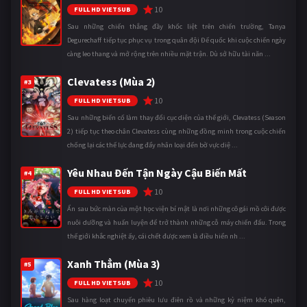
10
FULL HD VIETSUB
Sau những chiến thắng đầy khốc liệt trên chiến trường, Tanya
Degurechaff tiếp tục phục vụ trong quân đội Đế quốc khi cuộc chiến ngày
càng leo thang và mở rộng trên nhiều mặt trận. Dù sở hữu tài năn ...
Clevatess (Mùa 2)
#3
10
FULL HD VIETSUB
Sau những biến cố làm thay đổi cục diện của thế giới, Clevatess (Season
2) tiếp tục theo chân Clevatess cùng những đồng minh trong cuộc chiến
chống lại các thế lực đang đẩy nhân loại đến bờ vực diệ ...
Yêu Nhau Đến Tận Ngày Cậu Biến Mất
#4
10
FULL HD VIETSUB
Ẩn sau bức màn của một học viện bí mật là nơi những cô gái mồ côi được
nuôi dưỡng và huấn luyện để trở thành những cỗ máy chiến đấu. Trong
thế giới khắc nghiệt ấy, cái chết được xem là điều hiển nh ...
Xanh Thẳm (Mùa 3)
#5
10
FULL HD VIETSUB
Sau hàng loạt chuyến phiêu lưu điên rồ và những kỷ niệm khó quên,