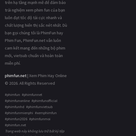
trên hạ tầng mạnh mẽ để đảm bảo
trải nghiệm xem phim fun của bạn
luôn đạt tốc độ tải cực nhanh và
chất lượng hiển thị sắc nét nhất. Dù
bạn gọi chúng tôi là PhimFun hay
Phim Fun, PhimFun.net vẫn luôn
cam kết mang đến những bộ phim
mới, vietsub chuẩn và hoàn toàn
miễn phí.
phimfun.net
| Xem Phim Hay Online
© 2026. All Rights Reserved
#phimfun #phimfunnet
#phimfunonline #phimfunofficial
#phimfunhd #phimfunvietsub
#phimfunmienphi #xemphimfun
#phimfun2026 #phimfunmoi
#phimfun.net
Trang web này không lưu trữ bất kỳ tệp