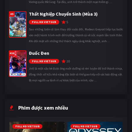
Vương quốc Mê Cung. Tại đây, anh trở thành một mạo hiểm gi ...
Thất Nghiệp Chuyển Sinh (Mùa 3)
#9
5
FULL HD VIETSUB
Sau những biến cố làm thay đổi cuộc đời, Rudeus Greyrat tiếp tục bước
vào một hành trình mới để trưởng thành cả về sức mạnh lẫn tinh thần.
Khi đối mặt với những thử thách ngày càng khắc nghiệt, anh ...
Đuốc Đen
#10
10
FULL HD VIETSUB
Jirô là một cậu bé được ông nuôi dưỡng và rèn luyện để trở thành ninja,
đồng thời sở hữu khả năng đặc biệt có thể giao tiếp với các loài động vật.
Bị mọi người xa lánh vì sự khác biệt của mình, cậu ...
Phim được xem nhiều
FULL HD VIETSUB
FULL HD VIETSUB