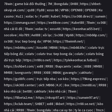
78win
|
game bài đổi thưởng
|
7M
|
Bongdalu
|
DH88
|
https://shbet-
okvip.uk.com/
|
qs88
|
Fly88
|
xoso 66
|
VIP66
|
OPEN88
|
OPEN88
|
Ku
casino
|
Ku11
|
xoilac tv
|
Fun88
|
kubet
|
https://sv368.direct/
|
sunwin
|
https://zinmanga.net
|
https://ee88vie.com/
|
Kubet88
|
78win
|
sv368
|
nhà cái lô đề
|
78win
|
xoilac tv
|
xoso66
|
https://keonhacai55.bet/
|
socolive
|
Alo789
|
Ae888
|
xôi lạc
|
Sv368
|
Vip66
|
https://mb66p.com/
|
sv368
|
truc tiep bong da
|
VIP66
|
https://78winnh.net/
|
https://mb66q.com/
|
Xoso66
|
MB66
|
https://mb66.life/
|
colatv trực
tiếp bóng đá
|
colatv
|
colatv truc tiep bong da
|
colatv
|
colatv bóng
đá trực tiếp
|
https://rr88co.net/
|
https://tylekeonhacai.futbol/
|
https://bshbet.com/
|
xx88
|
RR88
|
thapcamtv
|
xoilac
|
XX88
|
MM88
|
MM88
|
luongsontv
|
RR88
|
XX88
|
MB66
|
gavangtv
|
cakhiatv
|
https://go88fc.com/
|
trực tiếp nba
|
soi kèo
|
https://79king.express/
|
https://ok365.center/
|
ok9
|
MB66
|
KJC
|
8xx
|
https://mm88.io/
|
RR88
|
kèo nhà cái
|
bet88
|
cakhiatv
|
kèo nhà cái
|
78win
|
https://f8beta2.me/
|
https://rikvip97.art/
|
https://sunwin97.art/
|
https://kclub.team/
|
SHBET
|
xx88
|
8kbet
|
https://rr88.se.net/
|
kèo
nhà cái
|
RR88
|
78win
|
bongdalu
|
nha cai uy tin
|
ty le ca cuoc
|
7mcn
|