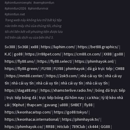
#phimfunmienphi #xemphimfun
#phimfun2026 #phimfunmoi
#phimfun.net
Trang web này không lưu trữ bất kỳ tệp
nào trên máy chủ của chúng tôi, chúng
tôi chỉ liên kết với phương tiện được lưu
trữ trên các dịch vụ của bên thứ 3.
Sv388
|
Sv368
|
xx88
|
https://luphim.com/
|
https://bet88.graphics/
|
KJC
|
go88
|
https://rr88pet.com/
|
https://cm88.cn.com/
|
XX88
|
go88
|
https://fly88.uno/
|
https://fly88.select/
|
https://phimhayok.onl/
|
https://fly88.green/
|
FLY88
|
FLY88
|
phimhayok
|
đá gà trực tiếp
|
CM88
|
https://mm88.center/
|
https://2ok9.com/
|
nhà cái uy tín
|
nhà cái uy
tín
|
nhà cái uy tín
|
nhà cái uy tín
|
nhà cái uy tín
|
nhà cái uy tín
|
https://daga88.my/
|
https://xhamsterlive.radio.fm/
|
bóng đá trực tiếp
|
trực tiếp bóng đá
|
trực tiếp bóng đá hôm nay
|
ca khia
|
tỷ lệ kèo nhà
cái
|
90phut
|
thapcam
|
gavang
|
u888
|
SHBET
|
fly88
|
https://keonhacaitop.com/
|
https://go88.tokyo/
|
https://keonhacai.international/
|
https://phimhayok.tv/
|
https://phimhayok.co/
|
RR88
|
Hitclub
|
789Club
|
ck444
|
GG88
|