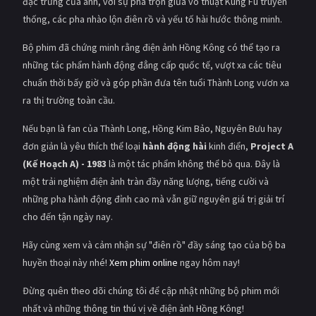
đặc trưng của anh, với sự pha trộn giữa võ thuật Kung Fu truyền
thống, các pha nhào lộn điên rồ và yếu tố hài hước thông minh.
Bộ phim đã chứng minh rằng điện ảnh Hồng Kông có thể tạo ra
những tác phẩm hành động đẳng cấp quốc tế, vượt xa các tiêu
chuẩn thời bấy giờ và góp phần đưa tên tuổi Thành Long vươn xa
ra thị trường toàn cầu.
Nếu bạn là fan của Thành Long, Hồng Kim Bảo, Nguyên Bưu hay
đơn giản là yêu thích thể loại
hành động hài
kinh điển,
Project A
(Kế Hoạch A) - 1983
là một tác phẩm không thể bỏ qua. Đây là
một trải nghiệm điện ảnh tràn đầy năng lượng, tiếng cười và
những pha hành động đỉnh cao mà vẫn giữ nguyên giá trị giải trí
cho đến tận ngày nay.
Hãy cùng xem và cảm nhận sự "điên rồ" đầy sáng tạo của bộ ba
huyền thoại này nhé!
Xem phim online
ngay hôm nay!
Đừng quên theo dõi chúng tôi để cập nhật những bộ phim mới
nhất và những thông tin thú vị về điện ảnh Hồng Kông!