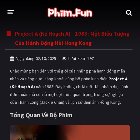
Project A (Kế Hoạch A) - 1983: Một Biểu Tượng
THỂ LOẠI
Của Hành Động Hài Hong Kong
Thần thoại - Cổ trang
Hành động
02/10/2025
197
Ngày đăng:
Lượt xem:
Tâm lý
Chiến tranh
Chào mừng bạn đến với thế giới của những pha hành động mãn
Võ thuật - Kiếm hiệp
Nhạc kịch
nhãn và tiếng cười sảng khoái cùng bộ phim kinh điển
Project A
(
Kế Hoạch A
)
năm 1983! Đây không chỉ là một tác phẩm điện ảnh
Kinh dị
Tội phạm - Hình sự
đơn thuần mà còn là một cột mốc quan trọng trong sự nghiệp
Phiêu lưu
Hài hước
của Thành Long (Jackie Chan) và lịch sử điện ảnh Hồng Kông.
Viễn tưởng
Khoa học - Tài liệu
Tổng Quan Về Bộ Phim
Hoạt hình
Thể thao
Tình cảm - Lãng mạn
Kỳ ảo