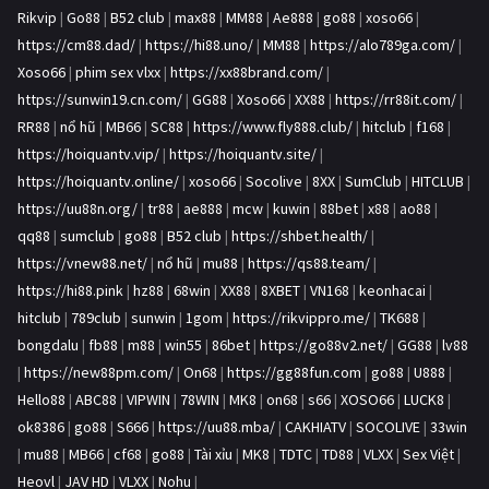
Rikvip
|
Go88
|
B52 club
|
max88
|
MM88
|
Ae888
|
go88
|
xoso66
|
https://cm88.dad/
|
https://hi88.uno/
|
MM88
|
https://alo789ga.com/
|
Xoso66
|
phim sex vlxx
|
https://xx88brand.com/
|
https://sunwin19.cn.com/
|
GG88
|
Xoso66
|
XX88
|
https://rr88it.com/
|
RR88
|
nổ hũ
|
MB66
|
SC88
|
https://www.fly888.club/
|
hitclub
|
f168
|
https://hoiquantv.vip/
|
https://hoiquantv.site/
|
https://hoiquantv.online/
|
xoso66
|
Socolive
|
8XX
|
SumClub
|
HITCLUB
|
https://uu88n.org/
|
tr88
|
ae888
|
mcw
|
kuwin
|
88bet
|
x88
|
ao88
|
qq88
|
sumclub
|
go88
|
B52 club
|
https://shbet.health/
|
https://vnew88.net/
|
nổ hũ
|
mu88
|
https://qs88.team/
|
https://hi88.pink
|
hz88
|
68win
|
XX88
|
8XBET
|
VN168
|
keonhacai
|
hitclub
|
789club
|
sunwin
|
1gom
|
https://rikvippro.me/
|
TK688
|
bongdalu
|
fb88
|
m88
|
win55
|
86bet
|
https://go88v2.net/
|
GG88
|
lv88
|
https://new88pm.com/
|
On68
|
https://gg88fun.com
|
go88
|
U888
|
Hello88
|
ABC88
|
VIPWIN
|
78WIN
|
MK8
|
on68
|
s66
|
XOSO66
|
LUCK8
|
ok8386
|
go88
|
S666
|
https://uu88.mba/
|
CAKHIATV
|
SOCOLIVE
|
33win
|
mu88
|
MB66
|
cf68
|
go88
|
Tài xỉu
|
MK8
|
TDTC
|
TD88
|
VLXX
|
Sex Việt
|
Heovl
|
JAV HD
|
VLXX
|
Nohu
|