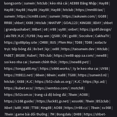
luongsontv
|
sunwin
|
hitclub
|
kèo nhà cái
|
AE888 Đăng Nhập
|
Hay88
|
Hay88
|
Hay88
|
Hay88
|
Hay88
|
Hay88
|
hitclub
|
https://mm88.tax/
|
sunwin
|
https://icm88.com/
|
sunwin
|
https://aukuwin.com/
|
GG88
|
RR88
|
shbet
|
XX88
|
Hitclub
|
NHATVIP
|
GOAL123
|
KING88
|
8DAY
|
shbet
|
grandpashabet
|
86bet
|
o8
|
rr88
|
uy88
|
onbet
|
https://go8f.design/
|
alo789
|
KJC
|
FLY88
|
hay.win
|
QS88
|
O8
|
go88
|
Socolive
|
CakhiaTV
|
https://go88play.site
|
CM88
|
8US
|
Phim Moi
|
TD88
|
TD88
|
xoilactv
trực tiếp bóng đá
|
8x bet
|
kjc
|
xx88
|
https://taisunwin.dev
|
Hitclub
|
FABET
|
BIG88
|
Kubet
|
789 club
|
https://ee88-app.sa.com/
|
new88
|
soi keo nha cai
|
Sunwin chính thức
|
https://new88.pet/
|
https://tongga88.my/
|
https://s666.works/
|
ty le keo nha cai
|
UY88
|
https://tt8811.net/
|
68win
|
68win
|
ea88
|
TG88
|
https://sunwin3.nl/
|
hitclub
|
XX88
|
KJC
|
https://b52-club.us.org/
|
KJC
|
https://kjc.ad/
|
https://kubet.eco/
|
https://xemtiso.com/
|
motchill
|
https://b52com.io
|
trang cá độ bóng đá
|
78win
|
AO88
|
https://c168.guide/
|
https://luck81.jp.net/
|
xoso66
|
78win
|
B52club
|
Xibet
|
lu88
|
K88
|
TT88
|
King88
|
AO88
|
https://rr88.cz/
|
78win
|
sv368
|
78win
|
game bài đổi thưởng
|
7M
|
Bongdalu
|
DH88
|
https://shbet-