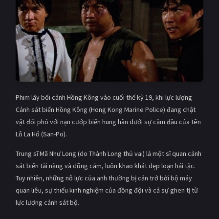
PHIM MỚI
PHIM BỘ
PHIM LẺ
PHIM CHIẾU RẠP
TUYỂN TẬP PHIM
Phim lấy bối cảnh Hồng Kông vào cuối thế kỷ 19, khi lực lượng
BLOG
Cảnh sát biển Hồng Kông (Hong Kong Marine Police) đang chật
vật đối phó với nạn cướp biển hung hãn dưới sự cầm đầu của tên
Lỗ La Hổ (San-Po).
Trung sĩ Mã Như Long (do Thành Long thủ vai) là một sĩ quan cảnh
sát biển tài năng và dũng cảm, luôn khao khát dẹp loạn hải tặc.
Tuy nhiên, những nỗ lực của anh thường bị cản trở bởi bộ máy
quan liêu, sự thiếu kinh nghiệm của đồng đội và cả sự ghen tị từ
lực lượng cảnh sát bộ.