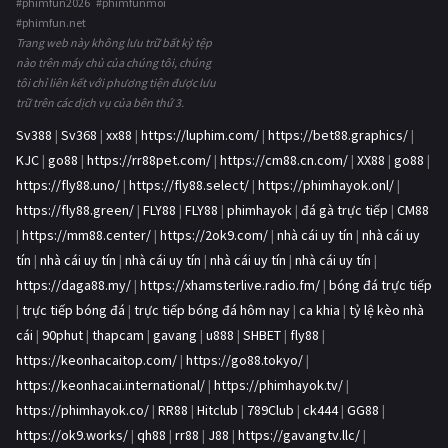
#phimfun2026 #phimfunmoi
#phimfun.net
Trang web này không lưu trữ bất kỳ tệp
nào trên máy chủ của chúng tôi, chúng
tôi chỉ liên kết với phương tiện được lưu
trữ trên các dịch vụ của bên thứ 3.
Sv388
|
Sv368
|
xx88
|
https://luphim.com/
|
https://bet88.graphics/
|
KJC
|
go88
|
https://rr88pet.com/
|
https://cm88.cn.com/
|
XX88
|
go88
|
https://fly88.uno/
|
https://fly88.select/
|
https://phimhayok.onl/
|
https://fly88.green/
|
FLY88
|
FLY88
|
phimhayok
|
đá gà trực tiếp
|
CM88
|
https://mm88.center/
|
https://2ok9.com/
|
nhà cái uy tín
|
nhà cái uy
tín
|
nhà cái uy tín
|
nhà cái uy tín
|
nhà cái uy tín
|
nhà cái uy tín
|
https://daga88.my/
|
https://xhamsterlive.radio.fm/
|
bóng đá trực tiếp
|
trực tiếp bóng đá
|
trực tiếp bóng đá hôm nay
|
ca khia
|
tỷ lệ kèo nhà
cái
|
90phut
|
thapcam
|
gavang
|
u888
|
SHBET
|
fly88
|
https://keonhacaitop.com/
|
https://go88.tokyo/
|
https://keonhacai.international/
|
https://phimhayok.tv/
|
https://phimhayok.co/
|
RR88
|
Hitclub
|
789Club
|
ck444
|
GG88
|
https://ok9.works/
|
qh88
|
rr88
|
J88
|
https://gavangtv.llc/
|