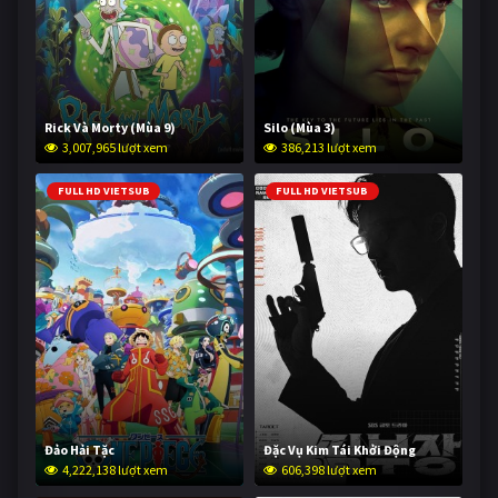
Rick Và Morty (Mùa 9)
Silo (Mùa 3)
3,007,965 lượt xem
386,213 lượt xem
FULL HD VIETSUB
FULL HD VIETSUB
Đảo Hải Tặc
Đặc Vụ Kim Tái Khởi Động
4,222,138 lượt xem
606,398 lượt xem