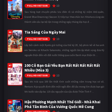
10
FULL HD VIETSUB
Sau hàng loạt chuyến phiêu lưu điên rồ và những kỷ niệm khó quên,
Grand Blue Dreaming (Season 3) tiếp tục theo chân Iori Kitahara cùng các
thành viên câu lạc bộ lặn trong những ngày tháng đại học đ ...
Tia Sáng Của Ngày Mai
#6
10
FULL HD VIETSUB
Lấy bối cảnh một Kyoto giả tưởng của thế kỷ 20, bộ phim kể về hai anh
em Seiroku và Kihachi Sakamoto, những người ôm ấp khát vọng đưa Kỷ
nguyên Điện đến với đất nước thông qua cuốn Danh mục Điện th ...
100 Cô Bạn Gái Yêu Bạn Rất Rất Rất Rất Rất
#7
Nhiều (Mùa 3)
10
FULL HD VIETSUB
Sau khi trải qua 100 lần thất tình suốt những năm trung học cơ sở,
Rentaro Aijo quyết định đến một ngôi đền để cầu mong tìm được bạn gái
khi bước vào cấp ba. Lời cầu nguyện của cậu được Thần Tình Y ...
Hậu Phương Mạnh Nhất Thế Giới - Nhà Khai
#8
Phá Tân Binh Của Vương Quốc Mê Cung
10
FULL HD VIETSUB