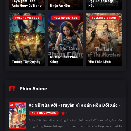
Tay Ngắm Tinh
Độc Thích Nhập
Anh: Nguy Cơ Nano
Nhện Ăn Hồn
Hầu
FULL HD VIETSUB
FULL HD VIETSUB
FULL HD VIETSUB
Nữ Đặc Cảnh Phản
Tương Tây Quỷ Sự
Công
Yêu Thần Lệnh
Phim Anime
Ác Nữ Nửa Vời ~Truyền Kì Hoán Hồn Đổi Xác~
#1
10
FULL HD VIETSUB
Được điện hạ hết mực sủng ái và ví như nàng bướm rực rỡ giữa chốn
cung đình, Reirin bất ngờ trở thành nạn nhân của Keigetsu – một kẻ