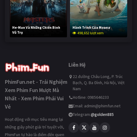
He-Man Và Những Chiến Binh
Hành Trình Của Moana
Vũ Trụ
498,652 lượt xem
248,123 lượt xem
Liên Hệ
22 đường Châu Long, P. Trúc
PhimFun.net - Trải Nghiệm
Bạch, Q. Ba Đình, Hà Nội, Việt
Nam
Xem Phim Fun Mượt Mà
Hotline: 0985646233
Nhất - Xem Phim Phải Vui
Vẻ
Email:
admin@phimfun.net
Telegram:
@golden885
Hoạt động với mục tiêu mang lại
những giây phút giải trí tuyệt vời,
PhimFun tự hào là điểm đến quen