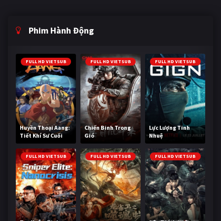
Phim Hành Động
FULL HD VIETSUB
FULL HD VIETSUB
FULL HD VIETSUB
Huyền Thoại Aang:
Chiến Binh Trong
Lực Lượng Tinh
Tiết Khí Sư Cuối
Gió
Nhuệ
Cùng
FULL HD VIETSUB
FULL HD VIETSUB
FULL HD VIETSUB