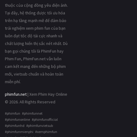
thuộc của cộng đồng yêu điện ảnh.
Tại đây, hệ thống được tối ưu hóa
trên hạ tầng mạnh mẽ để đảm bảo
trải nghiệm xem phim fun của bạn
luôn đạt tốc độ tải cực nhanh và
chất lượng hiển thị sắc nét nhất. Dù
bạn gọi chúng tôi là PhimFun hay
Phim Fun, PhimFun.net vẫn luôn
cam kết mang đến những bộ phim
mới, vietsub chuẩn và hoàn toàn
miễn phí.
phimfun.net
| Xem Phim Hay Online
© 2026. All Rights Reserved
#phimfun #phimfunnet
#phimfunonline #phimfunofficial
#phimfunhd #phimfunvietsub
#phimfunmienphi #xemphimfun