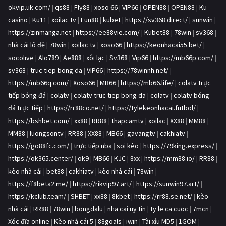
okvip.uk.com/
|
qs88
|
Fly88
|
xoso 66
|
VIP66
|
OPEN88
|
OPEN88
|
Ku
casino
|
Ku11
|
xoilac tv
|
Fun88
|
kubet
|
https://sv368.direct/
|
sunwin
|
https://zinmanga.net
|
https://ee88vie.com/
|
Kubet88
|
78win
|
sv368
|
nhà cái lô đề
|
78win
|
xoilac tv
|
xoso66
|
https://keonhacai55.bet/
|
socolive
|
Alo789
|
Ae888
|
xôi lạc
|
Sv368
|
Vip66
|
https://mb66p.com/
|
sv368
|
truc tiep bong da
|
VIP66
|
https://78winnh.net/
|
https://mb66q.com/
|
Xoso66
|
MB66
|
https://mb66.life/
|
colatv trực
tiếp bóng đá
|
colatv
|
colatv truc tiep bong da
|
colatv
|
colatv bóng
đá trực tiếp
|
https://rr88co.net/
|
https://tylekeonhacai.futbol/
|
https://bshbet.com/
|
xx88
|
RR88
|
thapcamtv
|
xoilac
|
XX88
|
MM88
|
MM88
|
luongsontv
|
RR88
|
XX88
|
MB66
|
gavangtv
|
cakhiatv
|
https://go88fc.com/
|
trực tiếp nba
|
soi kèo
|
https://79king.express/
|
https://ok365.center/
|
ok9
|
MB66
|
KJC
|
8xx
|
https://mm88.io/
|
RR88
|
kèo nhà cái
|
bet88
|
cakhiatv
|
kèo nhà cái
|
78win
|
https://f8beta2.me/
|
https://rikvip97.art/
|
https://sunwin97.art/
|
https://kclub.team/
|
SHBET
|
xx88
|
8kbet
|
https://rr88.se.net/
|
kèo
nhà cái
|
RR88
|
78win
|
bongdalu
|
nha cai uy tin
|
ty le ca cuoc
|
7mcn
|
Xóc đĩa online
|
Kèo nhà cái 5
|
88goals
|
iwin
|
Tài xỉu MD5
|
1GOM
|