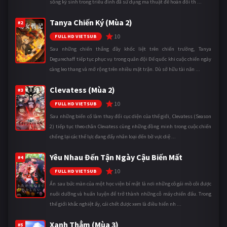
sống ký sinh trong triều đình đã sử dụng ma thuật để hoán đổi th ...
Tanya Chiến Ký (Mùa 2)
#2
10
FULL HD VIETSUB
Sau những chiến thắng đầy khốc liệt trên chiến trường, Tanya
Degurechaff tiếp tục phục vụ trong quân đội Đế quốc khi cuộc chiến ngày
càng leo thang và mở rộng trên nhiều mặt trận. Dù sở hữu tài năn ...
Clevatess (Mùa 2)
#3
10
FULL HD VIETSUB
Sau những biến cố làm thay đổi cục diện của thế giới, Clevatess (Season
2) tiếp tục theo chân Clevatess cùng những đồng minh trong cuộc chiến
chống lại các thế lực đang đẩy nhân loại đến bờ vực diệ ...
Yêu Nhau Đến Tận Ngày Cậu Biến Mất
#4
10
FULL HD VIETSUB
Ẩn sau bức màn của một học viện bí mật là nơi những cô gái mồ côi được
nuôi dưỡng và huấn luyện để trở thành những cỗ máy chiến đấu. Trong
thế giới khắc nghiệt ấy, cái chết được xem là điều hiển nh ...
Xanh Thẳm (Mùa 3)
#5