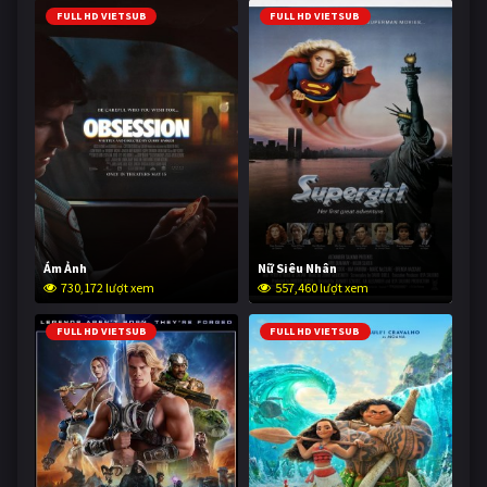
FULL HD VIETSUB
FULL HD VIETSUB
Ám Ảnh
Nữ Siêu Nhân
730,172 lượt xem
557,460 lượt xem
FULL HD VIETSUB
FULL HD VIETSUB