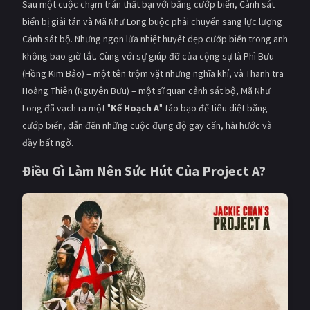
Sau một cuộc chạm trán thất bại với băng cướp biển, Cảnh sát
biển bị giải tán và Mã Như Long buộc phải chuyển sang lực lượng
Cảnh sát bộ. Nhưng ngọn lửa nhiệt huyết dẹp cướp biển trong anh
không bao giờ tắt. Cùng với sự giúp đỡ của cộng sự là Phì Bưu
(Hồng Kim Bảo) – một tên trộm vặt nhưng nghĩa khí, và Thanh tra
Hoàng Thiên (Nguyên Bưu) – một sĩ quan cảnh sát bộ, Mã Như
Long đã vạch ra một "
Kế Hoạch A
" táo bạo để tiêu diệt băng
cướp biển, dẫn đến những cuộc đụng độ gay cấn, hài hước và
đầy bất ngờ.
Điều Gì Làm Nên Sức Hút Của Project A?