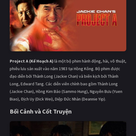
Giật gân
Gia đình
Bí ẩn
Lịch sử
Viễn Tây
Tiểu sử
GameShow
DramaTV
Project A (Kế Hoạch A)
là một bộ phim hành động, hài, võ thuật,
QUỐC GIA
phiêu lưu sản xuất vào năm 1983 tại Hồng Kông. Bộ phim được
Âu - Mỹ
Trung Quốc - Hồng Kông
đạo diễn bởi Thành Long (Jackie Chan) và biên kịch bởi Thành
Long, Edward Tang. Các diễn viên chính bao gồm Thành Long
Hàn Quốc
Nhật Bản
(Jackie Chan), Hồng Kim Bảo (Sammo Hung), Nguyên Bưu (Yuen
Biao), Địch Uy (Dick Wei), Diệp Đức Nhàn (Deannie Yip).
Ấn Độ
Việt Nam
Bối Cảnh và Cốt Truyện
Tổng hợp
CẬP NHẬT