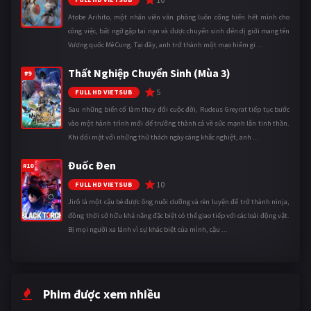
Atobe Arihito, một nhân viên văn phòng luôn cống hiến hết mình cho
công việc, bất ngờ gặp tai nạn và được chuyển sinh đến dị giới mang tên
Vương quốc Mê Cung. Tại đây, anh trở thành một mạo hiểm gi ...
Thất Nghiệp Chuyển Sinh (Mùa 3)
#9
5
FULL HD VIETSUB
Sau những biến cố làm thay đổi cuộc đời, Rudeus Greyrat tiếp tục bước
vào một hành trình mới để trưởng thành cả về sức mạnh lẫn tinh thần.
Khi đối mặt với những thử thách ngày càng khắc nghiệt, anh ...
Đuốc Đen
#10
10
FULL HD VIETSUB
Jirô là một cậu bé được ông nuôi dưỡng và rèn luyện để trở thành ninja,
đồng thời sở hữu khả năng đặc biệt có thể giao tiếp với các loài động vật.
Bị mọi người xa lánh vì sự khác biệt của mình, cậu ...
Phim được xem nhiều