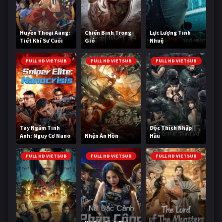
Huyền Thoại Aang:
Chiến Binh Trong
Lực Lượng Tinh
Tiết Khí Sư Cuối
Gió
Nhuệ
Cùng
FULL HD VIETSUB
FULL HD VIETSUB
FULL HD VIETSUB
Tay Ngắm Tinh
Độc Thích Nhập
Anh: Nguy Cơ Nano
Nhện Ăn Hồn
Hầu
FULL HD VIETSUB
FULL HD VIETSUB
FULL HD VIETSUB