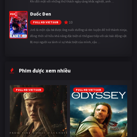
Khi đối mặt với những thử thách ngày càng khắc nghiệt, anh ...
Đuốc Đen
#10
10
FULL HD VIETSUB
Jirô là một cậu bé được ông nuôi dưỡng và rèn luyện để trở thành ninja,
đồng thời sở hữu khả năng đặc biệt có thể giao tiếp với các loài động vật.
Bị mọi người xa lánh vì sự khác biệt của mình, cậu ...
Phim được xem nhiều
FULL HD VIETSUB
FULL HD VIETSUB