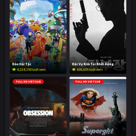
Đảo Hải Tặc
Đặc Vụ Kim Tái Khởi Động
4,224,150 lượt xem
606,636 lượt xem
FULL HD VIETSUB
FULL HD VIETSUB