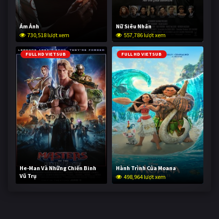
Ám Ảnh
Nữ Siêu Nhân
730,518 lượt xem
557,786 lượt xem
FULL HD VIETSUB
FULL HD VIETSUB
He-Man Và Những Chiến Binh
Hành Trình Của Moana
Vũ Trụ
498,964 lượt xem
248,398 lượt xem