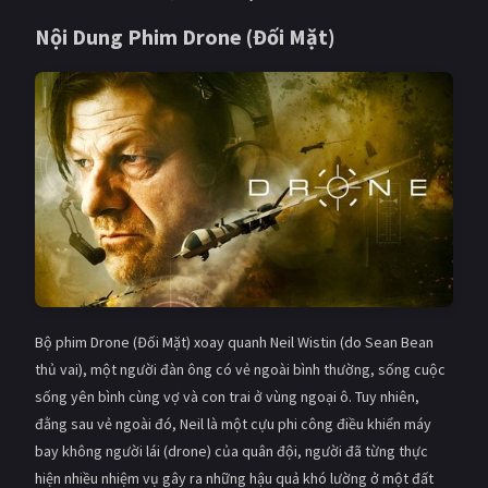
PHIM MỚI
Nội Dung Phim Drone (Đối Mặt)
PHIM BỘ
PHIM LẺ
PHIM CHIẾU RẠP
TUYỂN TẬP PHIM
BLOG
Bộ phim Drone (Đối Mặt) xoay quanh Neil Wistin (do Sean Bean
thủ vai), một người đàn ông có vẻ ngoài bình thường, sống cuộc
sống yên bình cùng vợ và con trai ở vùng ngoại ô. Tuy nhiên,
đằng sau vẻ ngoài đó, Neil là một cựu phi công điều khiển máy
bay không người lái (drone) của quân đội, người đã từng thực
hiện nhiều nhiệm vụ gây ra những hậu quả khó lường ở một đất