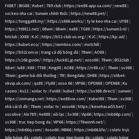
FABET
|
BIG88
|
Kubet
|
789 club
|
https://ee88-app.sa.com/
|
new88
|
soi keo nha cai
|
Sunwin chính thức
|
https://new88.pet/
|
https://tongga88.my/
|
https://s666.works/
|
ty le keo nha cai
|
UY88
|
https://tt8811.net/
|
68win
|
68win
|
ea88
|
TG88
|
https://sunwin3.nl/
|
hitclub
|
XX88
|
KJC
|
https://b52-club.us.org/
|
KJC
|
https://kjc.ad/
|
https://kubet.eco/
|
https://xemtiso.com/
|
motchill
|
https://b52com.io
|
trang cá độ bóng đá
|
78win
|
AO88
|
https://c168.guide/
|
https://luck81.jp.net/
|
xoso66
|
78win
|
B52club
|
Xibet
|
lu88
|
K88
|
TT88
|
King88
|
AO88
|
https://rr88.cz/
|
78win
|
sv368
|
78win
|
game bài đổi thưởng
|
7M
|
Bongdalu
|
DH88
|
https://shbet-
okvip.uk.com/
|
qs88
|
Fly88
|
xoso 66
|
VIP66
|
OPEN88
|
OPEN88
|
Ku
casino
|
Ku11
|
xoilac tv
|
Fun88
|
kubet
|
https://sv368.direct/
|
sunwin
|
https://zinmanga.net
|
https://ee88vie.com/
|
Kubet88
|
78win
|
sv368
|
nhà cái lô đề
|
78win
|
xoilac tv
|
xoso66
|
https://keonhacai55.bet/
|
socolive
|
Alo789
|
Ae888
|
xôi lạc
|
Sv368
|
Vip66
|
https://mb66p.com/
|
sv368
|
truc tiep bong da
|
VIP66
|
https://78winnh.net/
|
https://mb66q.com/
|
Xoso66
|
MB66
|
https://mb66.life/
|
colatv trực
tiếp bóng đá
|
colatv
|
colatv truc tiep bong da
|
colatv
|
colatv bóng