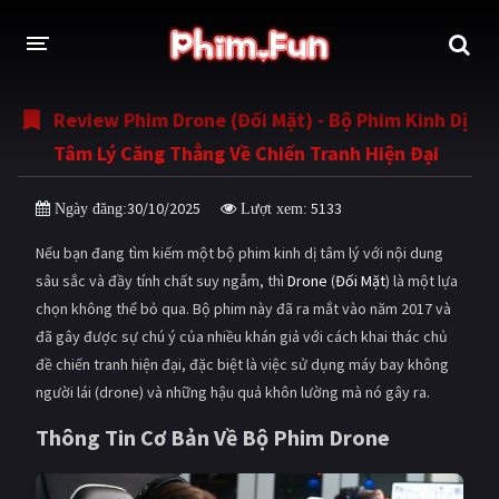
Review Phim Drone (Đối Mặt) - Bộ Phim Kinh Dị
THỂ LOẠI
Tâm Lý Căng Thẳng Về Chiến Tranh Hiện Đại
Thần thoại - Cổ trang
Hành động
30/10/2025
5133
Ngày đăng:
Lượt xem:
Tâm lý
Chiến tranh
Nếu bạn đang tìm kiếm một bộ phim kinh dị tâm lý với nội dung
Võ thuật - Kiếm hiệp
Nhạc kịch
sâu sắc và đầy tính chất suy ngẫm, thì
Drone
(
Đối Mặt
) là một lựa
chọn không thể bỏ qua. Bộ phim này đã ra mắt vào năm 2017 và
Kinh dị
Tội phạm - Hình sự
đã gây được sự chú ý của nhiều khán giả với cách khai thác chủ
Phiêu lưu
Hài hước
đề chiến tranh hiện đại, đặc biệt là việc sử dụng máy bay không
người lái (drone) và những hậu quả khôn lường mà nó gây ra.
Viễn tưởng
Khoa học - Tài liệu
Thông Tin Cơ Bản Về Bộ Phim Drone
Hoạt hình
Thể thao
Tình cảm - Lãng mạn
Kỳ ảo