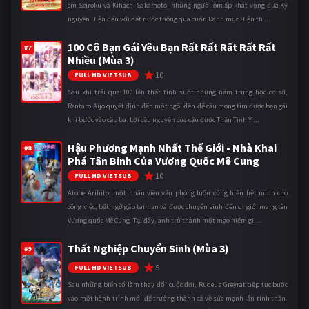
em Seiroku và Kihachi Sakamoto, những người ôm ấp khát vọng đưa Kỷ
nguyên Điện đến với đất nước thông qua cuốn Danh mục Điện th ...
100 Cô Bạn Gái Yêu Bạn Rất Rất Rất Rất Rất
#7
Nhiều (Mùa 3)
10
FULL HD VIETSUB
Sau khi trải qua 100 lần thất tình suốt những năm trung học cơ sở,
Rentaro Aijo quyết định đến một ngôi đền để cầu mong tìm được bạn gái
khi bước vào cấp ba. Lời cầu nguyện của cậu được Thần Tình Y ...
Hậu Phương Mạnh Nhất Thế Giới - Nhà Khai
#8
Phá Tân Binh Của Vương Quốc Mê Cung
10
FULL HD VIETSUB
Atobe Arihito, một nhân viên văn phòng luôn cống hiến hết mình cho
công việc, bất ngờ gặp tai nạn và được chuyển sinh đến dị giới mang tên
Vương quốc Mê Cung. Tại đây, anh trở thành một mạo hiểm gi ...
Thất Nghiệp Chuyển Sinh (Mùa 3)
#9
5
FULL HD VIETSUB
Sau những biến cố làm thay đổi cuộc đời, Rudeus Greyrat tiếp tục bước
vào một hành trình mới để trưởng thành cả về sức mạnh lẫn tinh thần.