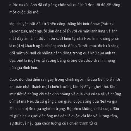
nước xa xôi. Anh đã cố gắng chôn vùi quá khứ đen tối đó để sống
một cuộc đời mới.
Mọi chuyện bắt đầu trở nên căng thẳng khi Imir Shaw (Patrick
Sabongui), một người đàn ông bí ẩn với vẻ mặt lạnh lùng và ánh
mắt đầy ám ảnh, đột nhiên xuất hiện tại nhà Neil. Imir không phải
là một vị khách ngẫu nhiên; anh ta đến với một mục đích rõ ràng –
đối mặt với Neil về những hành động trong quá khứ của anh ta,
đặc biệt là một vụ tấn công bằng drone đã cướp đi sinh mạng
của gia đình Imir.
Cuộc đối đầu diễn ra ngay trong chính ngôi nhà của Neil, biến nơi
an toàn nhất thành một chiến trường tâm lý đầy nghẹt thở. Khi
Imir tiết lộ những chi tiết kinh hoàng về quá khứ của Neil và những
bí mật mà Neil đã cố gắng chôn giấu, cuộc sống của Neil và gia
đình anh bị đe dọa nghiêm trọng. Bộ phim không chỉ là cuộc đấu
trí giữa hai người đàn ông mà còn là cuộc vật lộn với lương tâm,
sự thật và hậu quả khôn lường của chiến tranh từ xa.