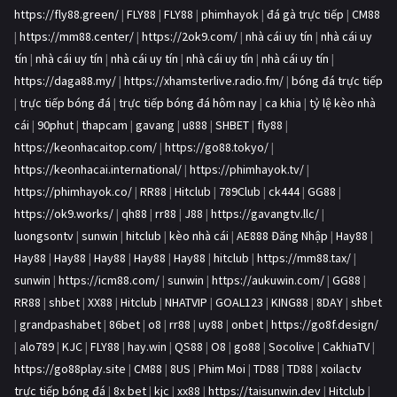
https://fly88.green/
|
FLY88
|
FLY88
|
phimhayok
|
đá gà trực tiếp
|
CM88
|
https://mm88.center/
|
https://2ok9.com/
|
nhà cái uy tín
|
nhà cái uy
tín
|
nhà cái uy tín
|
nhà cái uy tín
|
nhà cái uy tín
|
nhà cái uy tín
|
https://daga88.my/
|
https://xhamsterlive.radio.fm/
|
bóng đá trực tiếp
|
trực tiếp bóng đá
|
trực tiếp bóng đá hôm nay
|
ca khia
|
tỷ lệ kèo nhà
cái
|
90phut
|
thapcam
|
gavang
|
u888
|
SHBET
|
fly88
|
https://keonhacaitop.com/
|
https://go88.tokyo/
|
https://keonhacai.international/
|
https://phimhayok.tv/
|
https://phimhayok.co/
|
RR88
|
Hitclub
|
789Club
|
ck444
|
GG88
|
https://ok9.works/
|
qh88
|
rr88
|
J88
|
https://gavangtv.llc/
|
luongsontv
|
sunwin
|
hitclub
|
kèo nhà cái
|
AE888 Đăng Nhập
|
Hay88
|
Hay88
|
Hay88
|
Hay88
|
Hay88
|
Hay88
|
hitclub
|
https://mm88.tax/
|
sunwin
|
https://icm88.com/
|
sunwin
|
https://aukuwin.com/
|
GG88
|
RR88
|
shbet
|
XX88
|
Hitclub
|
NHATVIP
|
GOAL123
|
KING88
|
8DAY
|
shbet
|
grandpashabet
|
86bet
|
o8
|
rr88
|
uy88
|
onbet
|
https://go8f.design/
|
alo789
|
KJC
|
FLY88
|
hay.win
|
QS88
|
O8
|
go88
|
Socolive
|
CakhiaTV
|
https://go88play.site
|
CM88
|
8US
|
Phim Moi
|
TD88
|
TD88
|
xoilactv
trực tiếp bóng đá
|
8x bet
|
kjc
|
xx88
|
https://taisunwin.dev
|
Hitclub
|