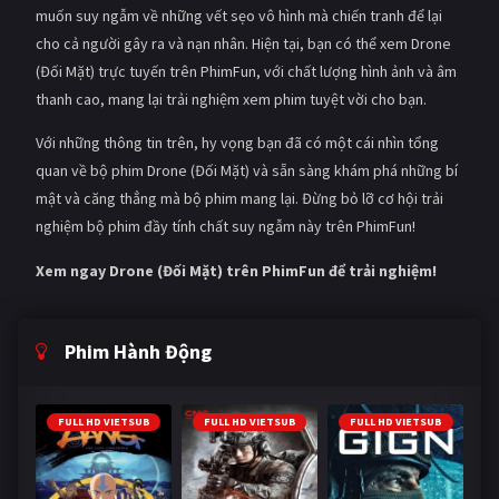
muốn suy ngẫm về những vết sẹo vô hình mà chiến tranh để lại
cho cả người gây ra và nạn nhân. Hiện tại, bạn có thể xem Drone
(Đối Mặt) trực tuyến trên PhimFun, với chất lượng hình ảnh và âm
thanh cao, mang lại trải nghiệm xem phim tuyệt vời cho bạn.
Với những thông tin trên, hy vọng bạn đã có một cái nhìn tổng
quan về bộ phim Drone (Đối Mặt) và sẵn sàng khám phá những bí
mật và căng thẳng mà bộ phim mang lại. Đừng bỏ lỡ cơ hội trải
nghiệm bộ phim đầy tính chất suy ngẫm này trên PhimFun!
Xem ngay Drone (Đối Mặt) trên PhimFun để trải nghiệm!
Phim Hành Động
FULL HD VIETSUB
FULL HD VIETSUB
FULL HD VIETSUB