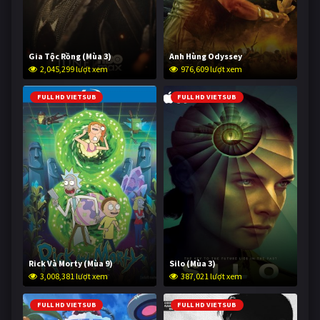
Gia Tộc Rồng (Mùa 3)
Anh Hùng Odyssey
2,045,299 lượt xem
976,609 lượt xem
FULL HD VIETSUB
FULL HD VIETSUB
Rick Và Morty (Mùa 9)
Silo (Mùa 3)
3,008,381 lượt xem
387,021 lượt xem
FULL HD VIETSUB
FULL HD VIETSUB