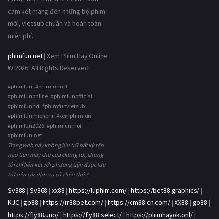
cam kết mang đến những bộ phim
mới, vietsub chuẩn và hoàn toàn
miễn phí.
phimfun.net
| Xem Phim Hay Online
© 2026. All Rights Reserved
#phimfun #phimfunnet
#phimfunonline #phimfunofficial
#phimfunhd #phimfunvietsub
#phimfunmienphi #xemphimfun
#phimfun2026 #phimfunmoi
#phimfun.net
Trang web này không lưu trữ bất kỳ tệp
nào trên máy chủ của chúng tôi, chúng
tôi chỉ liên kết với phương tiện được lưu
trữ trên các dịch vụ của bên thứ 3.
Sv388
|
Sv368
|
xx88
|
https://luphim.com/
|
https://bet88.graphics/
|
KJC
|
go88
|
https://rr88pet.com/
|
https://cm88.cn.com/
|
XX88
|
go88
|
https://fly88.uno/
|
https://fly88.select/
|
https://phimhayok.onl/
|