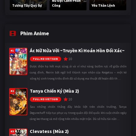
Nữ Đặc Cảnh Phản
Tương Tây Quỷ Sự
Công
Yêu Thần Lệnh
Phim Anime
Ác Nữ Nửa Vời ~Truyền Kì Hoán Hồn Đổi Xác~
#1
10
FULL HD VIETSUB
Được điện hạ hết mực sủng ái và ví như nàng bướm rực rỡ giữa chốn
cung đình, Reirin bất ngờ trở thành nạn nhân của Keigetsu – một kẻ
sống ký sinh trong triều đình đã sử dụng ma thuật để hoán đổi th ...
Tanya Chiến Ký (Mùa 2)
#2
10
FULL HD VIETSUB
Sau những chiến thắng đầy khốc liệt trên chiến trường, Tanya
Degurechaff tiếp tục phục vụ trong quân đội Đế quốc khi cuộc chiến ngày
càng leo thang và mở rộng trên nhiều mặt trận. Dù sở hữu tài năn ...
Clevatess (Mùa 2)
#3