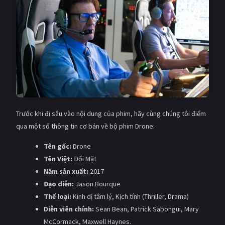
Giật gân
Gia đình
Bí ẩn
Lịch sử
Viễn Tây
Tiểu sử
GameShow
DramaTV
QUỐC GIA
Trước khi đi sâu vào nội dung của phim, hãy cùng chúng tôi điểm
Âu - Mỹ
Trung Quốc - Hồng Kông
qua một số thông tin cơ bản về bộ phim Drone:
Hàn Quốc
Nhật Bản
Tên gốc:
Drone
Tên Việt:
Đối Mặt
Ấn Độ
Việt Nam
Năm sản xuất:
2017
Đạo diễn:
Jason Bourque
Tổng hợp
Thể loại:
Kinh dị tâm lý, Kịch tính (Thriller, Drama)
Diễn viên chính:
Sean Bean, Patrick Sabongui, Mary
CẬP NHẬT
McCormack, Maxwell Haynes.