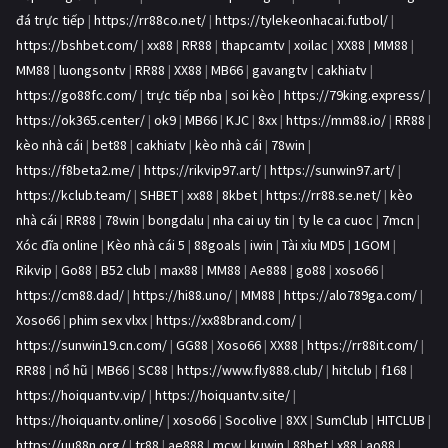
đá trực tiếp
|
https://rr88co.net/
|
https://tylekeonhacai.futbol/
|
https://bshbet.com/
|
xx88
|
RR88
|
thapcamtv
|
xoilac
|
XX88
|
MM88
|
MM88
|
luongsontv
|
RR88
|
XX88
|
MB66
|
gavangtv
|
cakhiatv
|
https://go88fc.com/
|
trực tiếp nba
|
soi kèo
|
https://79king.express/
|
https://ok365.center/
|
ok9
|
MB66
|
KJC
|
8xx
|
https://mm88.io/
|
RR88
|
kèo nhà cái
|
bet88
|
cakhiatv
|
kèo nhà cái
|
78win
|
https://f8beta2.me/
|
https://rikvip97.art/
|
https://sunwin97.art/
|
https://kclub.team/
|
SHBET
|
xx88
|
8kbet
|
https://rr88.se.net/
|
kèo
nhà cái
|
RR88
|
78win
|
bongdalu
|
nha cai uy tin
|
ty le ca cuoc
|
7mcn
|
Xóc đĩa online
|
Kèo nhà cái 5
|
88goals
|
iwin
|
Tài xỉu MD5
|
1GOM
|
Rikvip
|
Go88
|
B52 club
|
max88
|
MM88
|
Ae888
|
go88
|
xoso66
|
https://cm88.dad/
|
https://hi88.uno/
|
MM88
|
https://alo789ga.com/
|
Xoso66
|
phim sex vlxx
|
https://xx88brand.com/
|
https://sunwin19.cn.com/
|
GG88
|
Xoso66
|
XX88
|
https://rr88it.com/
|
RR88
|
nổ hũ
|
MB66
|
SC88
|
https://www.fly888.club/
|
hitclub
|
f168
|
https://hoiquantv.vip/
|
https://hoiquantv.site/
|
https://hoiquantv.online/
|
xoso66
|
Socolive
|
8XX
|
SumClub
|
HITCLUB
|
https://uu88n.org/
|
tr88
|
ae888
|
mcw
|
kuwin
|
88bet
|
x88
|
ao88
|