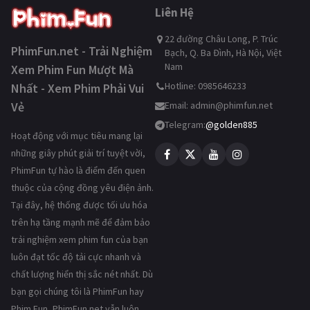
Liên Hệ
22 đường Châu Long, P. Trúc
PhimFun.net - Trải Nghiệm
Bạch, Q. Ba Đình, Hà Nội, Việt
Nam
Xem Phim Fun Mượt Mà
Hotline: 0985646233
Nhất - Xem Phim Phải Vui
Vẻ
Email:
admin@phimfun.net
Telegram:
@golden885
Hoạt động với mục tiêu mang lại
những giây phút giải trí tuyệt vời,
PhimFun tự hào là điểm đến quen
thuộc của cộng đồng yêu điện ảnh.
Tại đây, hệ thống được tối ưu hóa
trên hạ tầng mạnh mẽ để đảm bảo
trải nghiệm xem phim fun của bạn
luôn đạt tốc độ tải cực nhanh và
chất lượng hiển thị sắc nét nhất. Dù
bạn gọi chúng tôi là PhimFun hay
Phim Fun, PhimFun.net vẫn luôn