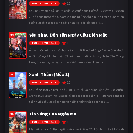
10
FULL HD VIETSUB
Sau những biến cố làm thay đổi cục diện của thế giới, Clevatess (Season
2) tiếp tục theo chân Clevatess cùng những đồng minh trong cuộc chiến
chống lại các thế lực đang đẩy nhân loại đến bờ vực diệ ...
Yêu Nhau Đến Tận Ngày Cậu Biến Mất
#4
10
FULL HD VIETSUB
Ẩn sau bức màn của một học viện bí mật là nơi những cô gái mồ côi được
nuôi dưỡng và huấn luyện để trở thành những cỗ máy chiến đấu. Trong
thế giới khắc nghiệt ấy, cái chết được xem là điều hiển nh ...
Xanh Thẳm (Mùa 3)
#5
10
FULL HD VIETSUB
Sau hàng loạt chuyến phiêu lưu điên rồ và những kỷ niệm khó quên,
Grand Blue Dreaming (Season 3) tiếp tục theo chân Iori Kitahara cùng các
thành viên câu lạc bộ lặn trong những ngày tháng đại học đ ...
Tia Sáng Của Ngày Mai
#6
10
FULL HD VIETSUB
Lấy bối cảnh một Kyoto giả tưởng của thế kỷ 20, bộ phim kể về hai anh