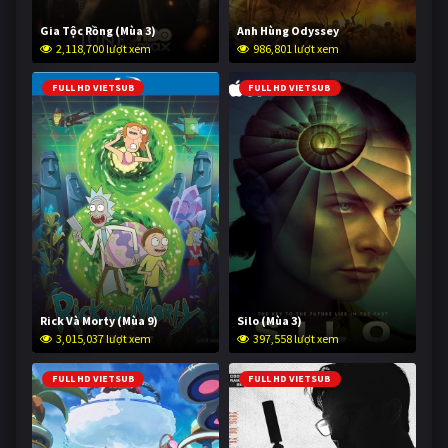
Gia Tộc Rồng (Mùa 3)
Anh Hùng Odyssey
2,118,700 lượt xem
986,801 lượt xem
FULL HD VIETSUB
FULL HD VIETSUB
Rick Và Morty (Mùa 9)
Silo (Mùa 3)
3,015,037 lượt xem
397,558 lượt xem
FULL HD VIETSUB
FULL HD VIETSUB