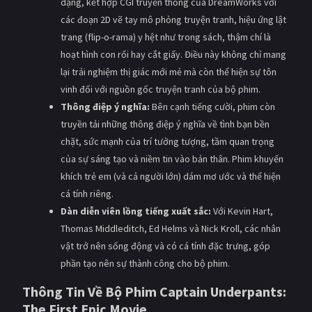
dạng, kết hợp CGI truyền thống của DreamWorks với
các đoạn 2D vẽ tay mô phỏng truyện tranh, hiệu ứng lật
trang (flip-o-rama) y hệt như trong sách, thậm chí là
hoạt hình con rối hay cắt giấy. Điều này không chỉ mang
lại trải nghiệm thị giác mới mẻ mà còn thể hiện sự tôn
vinh đối với nguồn gốc truyện tranh của bộ phim.
Thông điệp ý nghĩa:
Bên cạnh tiếng cười, phim còn
truyền tải những thông điệp ý nghĩa về tình bạn bền
chặt, sức mạnh của trí tưởng tượng, tầm quan trọng
của sự sáng tạo và niềm tin vào bản thân. Phim khuyến
khích trẻ em (và cả người lớn) dám mơ ước và thể hiện
cá tính riêng.
Dàn diễn viên lồng tiếng xuất sắc:
Với Kevin Hart,
Thomas Middleditch, Ed Helms và Nick Kroll, các nhân
vật trở nên sống động và có cá tính đặc trưng, góp
phần tạo nên sự thành công cho bộ phim.
Thông Tin Về Bộ Phim
Captain Underpants:
The First Epic Movie