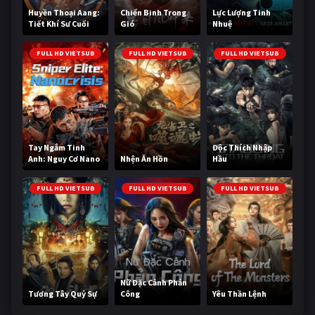
Huyền Thoại Aang:
Chiến Binh Trong
Lực Lượng Tinh
Tiết Khí Sư Cuối
Gió
Nhuệ
Cùng
FULL HD VIETSUB
FULL HD VIETSUB
FULL HD VIETSUB
Tay Ngắm Tinh
Độc Thích Nhập
Anh: Nguy Cơ Nano
Nhện Ăn Hồn
Hầu
FULL HD VIETSUB
FULL HD VIETSUB
FULL HD VIETSUB
Nữ Đặc Cảnh Phản
Tương Tây Quỷ Sự
Công
Yêu Thần Lệnh