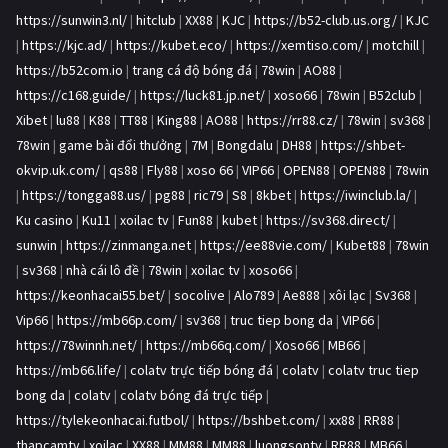
https://sunwin3.nl/
|
hitclub
|
XX88
|
KJC
|
https://b52-club.us.org/
|
KJC
|
https://kjc.ad/
|
https://kubet.eco/
|
https://xemtiso.com/
|
motchill
|
https://b52com.io
|
trang cá độ bóng đá
|
78win
|
AO88
|
https://c168.guide/
|
https://luck81.jp.net/
|
xoso66
|
78win
|
B52club
|
Xibet
|
lu88
|
K88
|
TT88
|
King88
|
AO88
|
https://rr88.cz/
|
78win
|
sv368
|
78win
|
game bài đổi thưởng
|
7M
|
Bongdalu
|
DH88
|
https://shbet-
okvip.uk.com/
|
qs88
|
Fly88
|
xoso 66
|
VIP66
|
OPEN88
|
OPEN88
|
78win
|
https://tongga88.us/
|
pg88
|
ric79
|
S8
|
8kbet
|
https://iwinclub.la/
|
Ku casino
|
Ku11
|
xoilac tv
|
Fun88
|
kubet
|
https://sv368.direct/
|
sunwin
|
https://zinmanga.net
|
https://ee88vie.com/
|
Kubet88
|
78win
|
sv368
|
nhà cái lô đề
|
78win
|
xoilac tv
|
xoso66
|
https://keonhacai55.bet/
|
socolive
|
Alo789
|
Ae888
|
xôi lạc
|
Sv368
|
Vip66
|
https://mb66p.com/
|
sv368
|
truc tiep bong da
|
VIP66
|
https://78winnh.net/
|
https://mb66q.com/
|
Xoso66
|
MB66
|
https://mb66.life/
|
colatv trực tiếp bóng đá
|
colatv
|
colatv truc tiep
bong da
|
colatv
|
colatv bóng đá trực tiếp
|
https://tylekeonhacai.futbol/
|
https://bshbet.com/
|
xx88
|
RR88
|
thapcamtv
|
xoilac
|
XX88
|
MM88
|
MM88
|
luongsontv
|
RR88
|
MB66
|