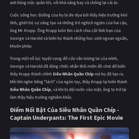
anh hùng mặc quần lót, với khả năng bay và chống lại cái ác.
PHIM MỚI
Cuộc sống học đường của họ bị đe dọa bởi thầy hiệu trưởng khó
PHIM BỘ
tính, ghét bỏ sự sáng tạo và những trò nghịch ngợm của hai cậu,
PHIM LẺ
ông Mr. Krupp. Ông Krupp luôn tìm cách chia cắt tình bạn của
George và Harold và biến họ thành những học sinh ngoan ngoãn,
PHIM CHIẾU RẠP
khuôn phép.
TUYỂN TẬP PHIM
Trong một nỗ lực tuyệt vọng để cứu vãn tương lai của mình,
George và Harold đã dùng chiếc nhẫn thôi miên đồ chơi để biến
BLOG
thầy Krupp thành chính
Siêu Nhân Quần Chíp
mà họ đã tạo ra.
Mỗi khi nghe tiếng "tách" của ngón tay, thầy Krupp lại biến thành
Siêu Nhân Quần Chíp
, và khi bị dội nước vào mặt, ông ta trở lại
làm thầy hiệu trưởng nghiêm khắc.
Điểm Nổi Bật Của
Siêu Nhân Quần Chíp -
Captain Underpants: The First Epic Movie