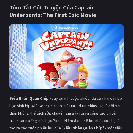
Tóm Tắt Cốt Truyện Của
Captain
Giật gân
Gia đình
Underpants: The First Epic Movie
Bí ẩn
Lịch sử
Viễn Tây
Tiểu sử
GameShow
DramaTV
QUỐC GIA
Âu - Mỹ
Trung Quốc - Hồng Kông
Hàn Quốc
Nhật Bản
Ấn Độ
Việt Nam
Siêu Nhân Quần Chíp
xoay quanh cuộc phiêu lưu của hai cậu bé
học sinh lớp 4 là George Beard và Harold Hutchins. Họ là đôi bạn
Tổng hợp
thân không thể tách rời, chuyên gia gây rối và sáng tạo truyện
tranh tại trường tiểu học Piqua. Niềm đam mê lớn nhất của họ là
CẬP NHẬT
tạo ra các cuộc phiêu lưu của "
Siêu Nhân Quần Chíp
" - một siêu