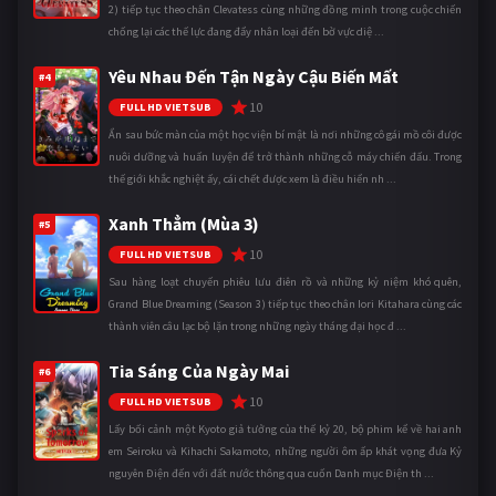
2) tiếp tục theo chân Clevatess cùng những đồng minh trong cuộc chiến
chống lại các thế lực đang đẩy nhân loại đến bờ vực diệ ...
Yêu Nhau Đến Tận Ngày Cậu Biến Mất
#4
10
FULL HD VIETSUB
Ẩn sau bức màn của một học viện bí mật là nơi những cô gái mồ côi được
nuôi dưỡng và huấn luyện để trở thành những cỗ máy chiến đấu. Trong
thế giới khắc nghiệt ấy, cái chết được xem là điều hiển nh ...
Xanh Thẳm (Mùa 3)
#5
10
FULL HD VIETSUB
Sau hàng loạt chuyến phiêu lưu điên rồ và những kỷ niệm khó quên,
Grand Blue Dreaming (Season 3) tiếp tục theo chân Iori Kitahara cùng các
thành viên câu lạc bộ lặn trong những ngày tháng đại học đ ...
Tia Sáng Của Ngày Mai
#6
10
FULL HD VIETSUB
Lấy bối cảnh một Kyoto giả tưởng của thế kỷ 20, bộ phim kể về hai anh
em Seiroku và Kihachi Sakamoto, những người ôm ấp khát vọng đưa Kỷ
nguyên Điện đến với đất nước thông qua cuốn Danh mục Điện th ...