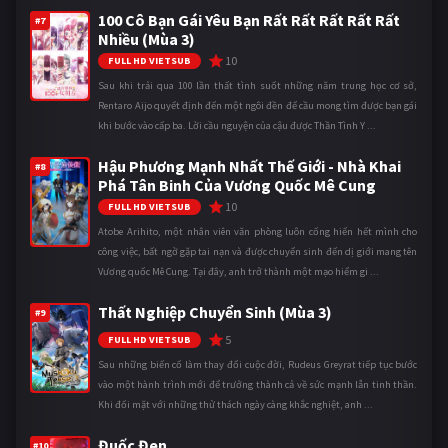
100 Cô Bạn Gái Yêu Bạn Rất Rất Rất Rất Rất
#7
Nhiều (Mùa 3)
10
FULL HD VIETSUB
Sau khi trải qua 100 lần thất tình suốt những năm trung học cơ sở,
Rentaro Aijo quyết định đến một ngôi đền để cầu mong tìm được bạn gái
khi bước vào cấp ba. Lời cầu nguyện của cậu được Thần Tình Y ...
Hậu Phương Mạnh Nhất Thế Giới - Nhà Khai
#8
Phá Tân Binh Của Vương Quốc Mê Cung
10
FULL HD VIETSUB
Atobe Arihito, một nhân viên văn phòng luôn cống hiến hết mình cho
công việc, bất ngờ gặp tai nạn và được chuyển sinh đến dị giới mang tên
Vương quốc Mê Cung. Tại đây, anh trở thành một mạo hiểm gi ...
Thất Nghiệp Chuyển Sinh (Mùa 3)
#9
5
FULL HD VIETSUB
Sau những biến cố làm thay đổi cuộc đời, Rudeus Greyrat tiếp tục bước
vào một hành trình mới để trưởng thành cả về sức mạnh lẫn tinh thần.
Khi đối mặt với những thử thách ngày càng khắc nghiệt, anh ...
Đuốc Đen
#10