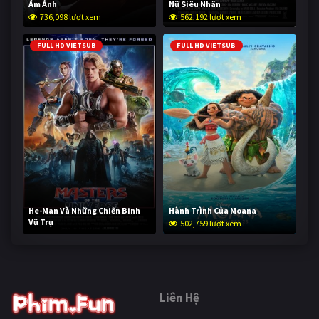
Ám Ảnh
Nữ Siêu Nhân
736,098 lượt xem
562,192 lượt xem
FULL HD VIETSUB
FULL HD VIETSUB
He-Man Và Những Chiến Binh
Hành Trình Của Moana
Vũ Trụ
502,759 lượt xem
252,670 lượt xem
Liên Hệ