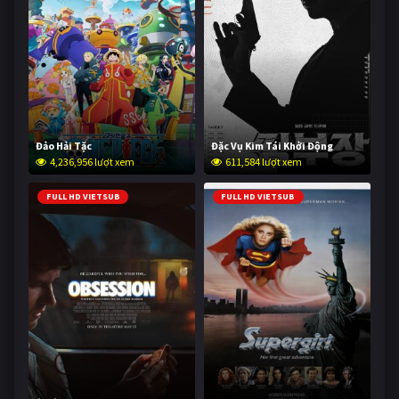
Đảo Hải Tặc
Đặc Vụ Kim Tái Khởi Động
4,236,956 lượt xem
611,584 lượt xem
FULL HD VIETSUB
FULL HD VIETSUB