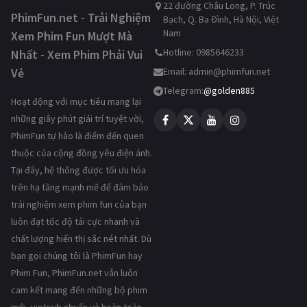
22 đường Châu Long, P. Trúc
PhimFun.net - Trải Nghiệm
Bạch, Q. Ba Đình, Hà Nội, Việt
Nam
Xem Phim Fun Mượt Mà
Hotline: 0985646233
Nhất - Xem Phim Phải Vui
Vẻ
Email:
admin@phimfun.net
Telegram:
@golden885
Hoạt động với mục tiêu mang lại
những giây phút giải trí tuyệt vời,
PhimFun tự hào là điểm đến quen
thuộc của cộng đồng yêu điện ảnh.
Tại đây, hệ thống được tối ưu hóa
trên hạ tầng mạnh mẽ để đảm bảo
trải nghiệm xem phim fun của bạn
luôn đạt tốc độ tải cực nhanh và
chất lượng hiển thị sắc nét nhất. Dù
bạn gọi chúng tôi là PhimFun hay
Phim Fun, PhimFun.net vẫn luôn
cam kết mang đến những bộ phim