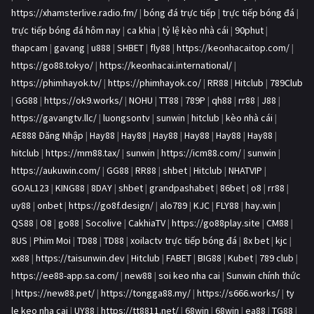
https://xhamsterlive.radio.fm/
|
bóng đá trực tiếp
|
trực tiếp bóng đá
|
trực tiếp bóng đá hôm nay
|
ca khia
|
tỷ lệ kèo nhà cái
|
90phut
|
thapcam
|
gavang
|
u888
|
SHBET
|
fly88
|
https://keonhacaitop.com/
|
https://go88.tokyo/
|
https://keonhacai.international/
|
https://phimhayok.tv/
|
https://phimhayok.co/
|
RR88
|
Hitclub
|
789Club
|
GG88
|
https://ok9.works/
|
NOHU
|
TT88
|
789P
|
qh88
|
rr88
|
J88
|
https://gavangtv.llc/
|
luongsontv
|
sunwin
|
hitclub
|
kèo nhà cái
|
AE888 Đăng Nhập
|
Hay88
|
Hay88
|
Hay88
|
Hay88
|
Hay88
|
Hay88
|
hitclub
|
https://mm88.tax/
|
sunwin
|
https://icm88.com/
|
sunwin
|
https://aukuwin.com/
|
GG88
|
RR88
|
shbet
|
Hitclub
|
NHATVIP
|
GOAL123
|
KING88
|
8DAY
|
shbet
|
grandpashabet
|
86bet
|
o8
|
rr88
|
uy88
|
onbet
|
https://go8f.design/
|
alo789
|
KJC
|
FLY88
|
hay.win
|
QS88
|
O8
|
go88
|
Socolive
|
CakhiaTV
|
https://go88play.site
|
CM88
|
8US
|
Phim Moi
|
TD88
|
TD88
|
xoilactv trực tiếp bóng đá
|
8x bet
|
kjc
|
xx88
|
https://taisunwin.dev
|
Hitclub
|
FABET
|
BIG88
|
Kubet
|
789 club
|
https://ee88-app.sa.com/
|
new88
|
soi keo nha cai
|
Sunwin chính thức
|
https://new88.pet/
|
https://tongga88.my/
|
https://s666.works/
|
ty
le keo nha cai
|
UY88
|
https://tt8811.net/
|
68win
|
68win
|
ea88
|
TG88
|