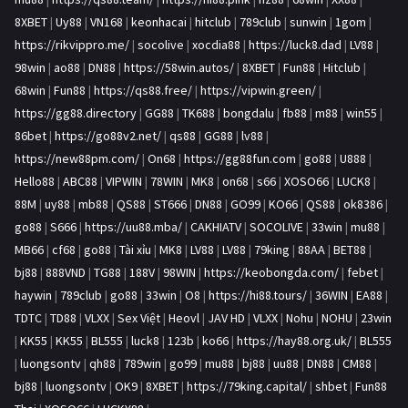
8XBET
|
Uy88
|
VN168
|
keonhacai
|
hitclub
|
789club
|
sunwin
|
1gom
|
https://rikvippro.me/
|
socolive
|
xocdia88
|
https://luck8.dad
|
LV88
|
98win
|
ao88
|
DN88
|
https://58win.autos/
|
8XBET
|
Fun88
|
Hitclub
|
68win
|
Fun88
|
https://qs88.free/
|
https://vipwin.green/
|
https://gg88.directory
|
GG88
|
TK688
|
bongdalu
|
fb88
|
m88
|
win55
|
86bet
|
https://go88v2.net/
|
qs88
|
GG88
|
lv88
|
https://new88pm.com/
|
On68
|
https://gg88fun.com
|
go88
|
U888
|
Hello88
|
ABC88
|
VIPWIN
|
78WIN
|
MK8
|
on68
|
s66
|
XOSO66
|
LUCK8
|
88M
|
uy88
|
mb88
|
QS88
|
ST666
|
DN88
|
GO99
|
KO66
|
QS88
|
ok8386
|
go88
|
S666
|
https://uu88.mba/
|
CAKHIATV
|
SOCOLIVE
|
33win
|
mu88
|
MB66
|
cf68
|
go88
|
Tài xỉu
|
MK8
|
LV88
|
LV88
|
79king
|
88AA
|
BET88
|
bj88
|
888VND
|
TG88
|
188V
|
98WIN
|
https://keobongda.com/
|
febet
|
haywin
|
789club
|
go88
|
33win
|
O8
|
https://hi88.tours/
|
36WIN
|
EA88
|
TDTC
|
TD88
|
VLXX
|
Sex Việt
|
Heovl
|
JAV HD
|
VLXX
|
Nohu
|
NOHU
|
23win
|
KK55
|
KK55
|
BL555
|
luck8
|
123b
|
ko66
|
https://hay88.org.uk/
|
BL555
|
luongsontv
|
qh88
|
789win
|
go99
|
mu88
|
bj88
|
uu88
|
DN88
|
CM88
|
bj88
|
luongsontv
|
OK9
|
8XBET
|
https://79king.capital/
|
shbet
|
Fun88