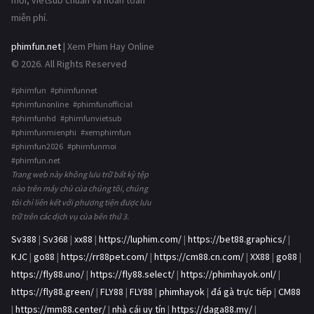
mới, vietsub chuẩn và hoàn toàn
miễn phí.
phimfun.net
| Xem Phim Hay Online
© 2026. All Rights Reserved
#phimfun #phimfunnet
#phimfunonline #phimfunofficial
#phimfunhd #phimfunvietsub
#phimfunmienphi #xemphimfun
#phimfun2026 #phimfunmoi
#phimfun.net
Trang web này không lưu trữ bất kỳ tệp
nào trên máy chủ của chúng tôi, chúng
tôi chỉ liên kết với phương tiện được lưu
trữ trên các dịch vụ của bên thứ 3.
Sv388
|
Sv368
|
xx88
|
https://luphim.com/
|
https://bet88.graphics/
|
KJC
|
go88
|
https://rr88pet.com/
|
https://cm88.cn.com/
|
XX88
|
go88
|
https://fly88.uno/
|
https://fly88.select/
|
https://phimhayok.onl/
|
https://fly88.green/
|
FLY88
|
FLY88
|
phimhayok
|
đá gà trực tiếp
|
CM88
|
https://mm88.center/
|
nhà cái uy tín
|
https://daga88.my/
|