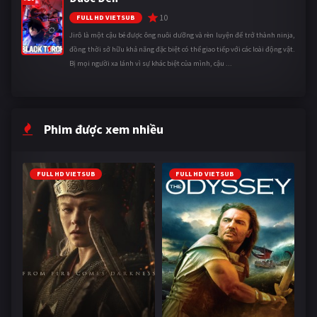
10
FULL HD VIETSUB
Jirô là một cậu bé được ông nuôi dưỡng và rèn luyện để trở thành ninja,
đồng thời sở hữu khả năng đặc biệt có thể giao tiếp với các loài động vật.
Bị mọi người xa lánh vì sự khác biệt của mình, cậu ...
Phim được xem nhiều
FULL HD VIETSUB
FULL HD VIETSUB