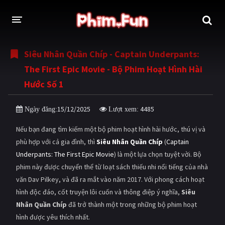
Siêu Nhân Quần Chíp - Captain Underpants:
THỂ LOẠI
The First Epic Movie - Bộ Phim Hoạt Hình Hài
Thần thoại - Cổ trang
Hành động
Hước Số 1
Tâm lý
Chiến tranh
15/12/2025
4485
Ngày đăng:
Lượt xem:
Võ thuật - Kiếm hiệp
Nhạc kịch
Nếu bạn đang tìm kiếm một bộ phim hoạt hình hài hước, thú vị và
Kinh dị
Tội phạm - Hình sự
phù hợp với cả gia đình, thì
Siêu Nhân Quần Chíp
(
Captain
Underpants: The First Epic Movie
) là một lựa chọn tuyệt vời. Bộ
Phiêu lưu
Hài hước
phim này được chuyển thể từ loạt sách thiếu nhi nổi tiếng của nhà
văn Dav Pilkey, và đã ra mắt vào năm 2017. Với phong cách hoạt
Viễn tưởng
Khoa học - Tài liệu
hình độc đáo, cốt truyện lôi cuốn và thông điệp ý nghĩa,
Siêu
Hoạt hình
Thể thao
Nhân Quần Chíp
đã trở thành một trong những bộ phim hoạt
hình được yêu thích nhất.
Tình cảm - Lãng mạn
Kỳ ảo