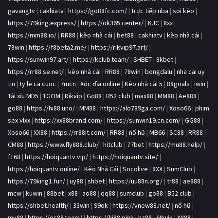
gavangtv
|
cakhiatv
|
https://go88fc.com/
|
trực tiếp nba
|
soi kèo
|
https://79king.express/
|
https://ok365.center/
|
KJC
|
8xx
|
https://mm88.io/
|
RR88
|
kèo nhà cái
|
bet88
|
cakhiatv
|
kèo nhà cái
|
78win
|
https://f8beta2.me/
|
https://rikvip97.art/
|
https://sunwin97.art/
|
https://kclub.team/
|
SHBET
|
8kbet
|
https://rr88.se.net/
|
kèo nhà cái
|
RR88
|
78win
|
bongdalu
|
nha cai uy
tin
|
ty le ca cuoc
|
7mcn
|
Xóc đĩa online
|
Kèo nhà cái 5
|
88goals
|
iwin
|
Tài xỉu MD5
|
1GOM
|
Rikvip
|
Go88
|
B52 club
|
max88
|
MM88
|
Ae888
|
go88
|
https://hi88.uno/
|
MM88
|
https://alo789ga.com/
|
Xoso66
|
phim
sex vlxx
|
https://xx88brand.com/
|
https://sunwin19.cn.com/
|
GG88
|
Xoso66
|
XX88
|
https://rr88it.com/
|
RR88
|
nổ hũ
|
MB66
|
SC88
|
RR88
|
CM88
|
https://www.fly888.club/
|
hitclub
|
77bet
|
https://mu88.help/
|
f168
|
https://hoiquantv.vip/
|
https://hoiquantv.site/
|
https://hoiquantv.online/
|
Kèo Nhà Cái
|
Socolive
|
8XX
|
SumClub
|
https://79king1.fun/
|
uy88
|
shbet
|
https://uu88n.org/
|
tr88
|
ae888
|
mcw
|
kuwin
|
88bet
|
x88
|
ao88
|
qq88
|
sumclub
|
go88
|
B52 club
|
https://shbet.health/
|
33win
|
99ok
|
https://vnew88.net/
|
nổ hũ
|
mu88
|
https://qs88.team/
|
https://hi88.pink
|
hz88
|
68win
|
XX88
|