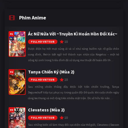
Phim Anime
Ác Nữ Nửa Vời ~Truyền Kì Hoán Hồn Đổi Xác~
#1
10
FULL HD VIETSUB
Được điện hạ hết mực sủng ái và ví như nàng bướm rực rỡ giữa chốn
cung đình, Reirin bất ngờ trở thành nạn nhân của Keigetsu – một kẻ
sống ký sinh trong triều đình đã sử dụng ma thuật để hoán đổi th ...
Tanya Chiến Ký (Mùa 2)
#2
10
FULL HD VIETSUB
Sau những chiến thắng đầy khốc liệt trên chiến trường, Tanya
Degurechaff tiếp tục phục vụ trong quân đội Đế quốc khi cuộc chiến ngày
càng leo thang và mở rộng trên nhiều mặt trận. Dù sở hữu tài năn ...
Clevatess (Mùa 2)
#3
10
FULL HD VIETSUB
Sau những biến cố làm thay đổi cục diện của thế giới, Clevatess (Season