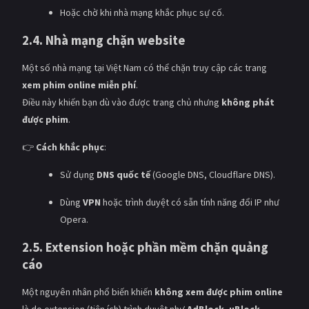
Hoặc chờ khi nhà mạng khắc phục sự cố.
2.4. Nhà mạng chặn website
Một số nhà mạng tại Việt Nam có thể chặn truy cập các trang
xem phim online miễn phí
.
Điều này khiến bạn dù vào được trang chủ nhưng
không phát
được phim
.
👉
Cách khắc phục
:
Sử dụng
DNS quốc tế
(Google DNS, Cloudflare DNS).
Dùng
VPN
hoặc trình duyệt có sẵn tính năng đổi IP như
Opera.
2.5. Extension hoặc phần mềm chặn quảng
cáo
Một nguyên nhân phổ biến khiến
không xem được phim online
là do extension (tiện ích) trình duyệt như
AdBlock, uBlock