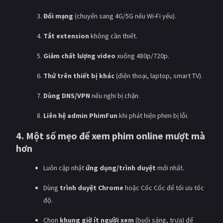
Đổi mạng
(chuyển sang 4G/5G nếu Wi-Fi yếu).
Tắt extension
không cần thiết.
Giảm chất lượng video
xuống 480p/720p.
Thử trên thiết bị khác
(điện thoại, laptop, smart TV).
Dùng DNS/VPN
nếu nghi bị chặn.
Liên hệ admin PhimFun
khi phát hiện phim bị lỗi.
4. Một số mẹo để xem phim online mượt mà
hơn
Luôn cập nhật
ứng dụng/trình duyệt
mới nhất.
Dùng
trình duyệt Chrome
hoặc Cốc Cốc để tối ưu tốc
độ.
Chọn
khung giờ ít người xem
(buổi sáng, trưa) để