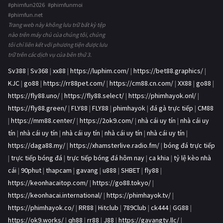
#phimfun2026 #phimfunmoi
#phimfun.net
Trang web này không lưu trữ bất kỳ tệp
nào trên máy chủ của chúng tôi, chúng
tôi chỉ liên kết với phương tiện được lưu
trữ trên các dịch vụ của bên thứ 3.
Sv388
|
Sv368
|
xx88
|
https://luphim.com/
|
https://bet88.graphics/
|
KJC
|
go88
|
https://rr88pet.com/
|
https://cm88.cn.com/
|
XX88
|
go88
|
https://fly88.uno/
|
https://fly88.select/
|
https://phimhayok.onl/
|
https://fly88.green/
|
FLY88
|
FLY88
|
phimhayok
|
đá gà trực tiếp
|
CM88
|
https://mm88.center/
|
https://2ok9.com/
|
nhà cái uy tín
|
nhà cái uy
tín
|
nhà cái uy tín
|
nhà cái uy tín
|
nhà cái uy tín
|
nhà cái uy tín
|
https://daga88.my/
|
https://xhamsterlive.radio.fm/
|
bóng đá trực tiếp
|
trực tiếp bóng đá
|
trực tiếp bóng đá hôm nay
|
ca khia
|
tỷ lệ kèo nhà
cái
|
90phut
|
thapcam
|
gavang
|
u888
|
SHBET
|
fly88
|
https://keonhacaitop.com/
|
https://go88.tokyo/
|
https://keonhacai.international/
|
https://phimhayok.tv/
|
https://phimhayok.co/
|
RR88
|
Hitclub
|
789Club
|
ck444
|
GG88
|
https://ok9.works/
|
qh88
|
rr88
|
J88
|
https://gavangtv.llc/
|