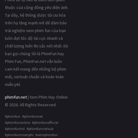
thuộc của cộng đồng yêu điện ảnh.
Tại đây, hệ thống được tối ưu hóa
trên hạ tầng mạnh mẽ để đảm bảo
trải nghiệm xem phim fun của bạn
luôn đạt tốc độ tải cực nhanh và
chất lượng hiển thị sắc nét nhất. Dù
bạn gọi chúng tôi là PhimFun hay
Phim Fun, PhimFun.net vẫn luôn
cam kết mang đến những bộ phim
mới, vietsub chuẩn và hoàn toàn
miễn phí.
phimfun.net
| Xem Phim Hay Online
© 2026. All Rights Reserved
#phimfun #phimfunnet
#phimfunonline #phimfunofficial
#phimfunhd #phimfunvietsub
#phimfunmienphi #xemphimfun