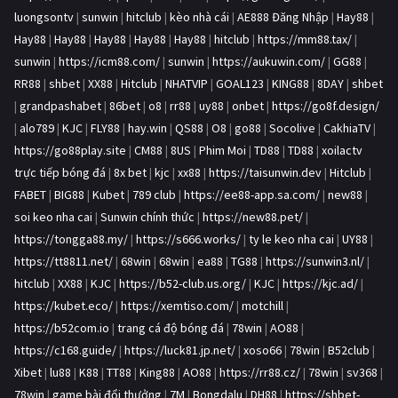
luongsontv
|
sunwin
|
hitclub
|
kèo nhà cái
|
AE888 Đăng Nhập
|
Hay88
|
Hay88
|
Hay88
|
Hay88
|
Hay88
|
Hay88
|
hitclub
|
https://mm88.tax/
|
sunwin
|
https://icm88.com/
|
sunwin
|
https://aukuwin.com/
|
GG88
|
RR88
|
shbet
|
XX88
|
Hitclub
|
NHATVIP
|
GOAL123
|
KING88
|
8DAY
|
shbet
|
grandpashabet
|
86bet
|
o8
|
rr88
|
uy88
|
onbet
|
https://go8f.design/
|
alo789
|
KJC
|
FLY88
|
hay.win
|
QS88
|
O8
|
go88
|
Socolive
|
CakhiaTV
|
https://go88play.site
|
CM88
|
8US
|
Phim Moi
|
TD88
|
TD88
|
xoilactv
trực tiếp bóng đá
|
8x bet
|
kjc
|
xx88
|
https://taisunwin.dev
|
Hitclub
|
FABET
|
BIG88
|
Kubet
|
789 club
|
https://ee88-app.sa.com/
|
new88
|
soi keo nha cai
|
Sunwin chính thức
|
https://new88.pet/
|
https://tongga88.my/
|
https://s666.works/
|
ty le keo nha cai
|
UY88
|
https://tt8811.net/
|
68win
|
68win
|
ea88
|
TG88
|
https://sunwin3.nl/
|
hitclub
|
XX88
|
KJC
|
https://b52-club.us.org/
|
KJC
|
https://kjc.ad/
|
https://kubet.eco/
|
https://xemtiso.com/
|
motchill
|
https://b52com.io
|
trang cá độ bóng đá
|
78win
|
AO88
|
https://c168.guide/
|
https://luck81.jp.net/
|
xoso66
|
78win
|
B52club
|
Xibet
|
lu88
|
K88
|
TT88
|
King88
|
AO88
|
https://rr88.cz/
|
78win
|
sv368
|
78win
|
game bài đổi thưởng
|
7M
|
Bongdalu
|
DH88
|
https://shbet-