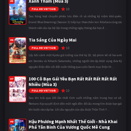
Xanh Thẳm (Mùa 3)
#5
10
FULL HD VIETSUB
Sau hàng loạt chuyến phiêu lưu điên rồ và những kỷ niệm khó quên,
Grand Blue Dreaming (Season 3) tiếp tục theo chân Iori Kitahara cùng các
thành viên câu lạc bộ lặn trong những ngày tháng đại học đ ...
Tia Sáng Của Ngày Mai
#6
10
FULL HD VIETSUB
Lấy bối cảnh một Kyoto giả tưởng của thế kỷ 20, bộ phim kể về hai anh
em Seiroku và Kihachi Sakamoto, những người ôm ấp khát vọng đưa Kỷ
nguyên Điện đến với đất nước thông qua cuốn Danh mục Điện th ...
100 Cô Bạn Gái Yêu Bạn Rất Rất Rất Rất Rất
#7
Nhiều (Mùa 3)
10
FULL HD VIETSUB
Sau khi trải qua 100 lần thất tình suốt những năm trung học cơ sở,
Rentaro Aijo quyết định đến một ngôi đền để cầu mong tìm được bạn gái
khi bước vào cấp ba. Lời cầu nguyện của cậu được Thần Tình Y ...
Hậu Phương Mạnh Nhất Thế Giới - Nhà Khai
#8
Phá Tân Binh Của Vương Quốc Mê Cung