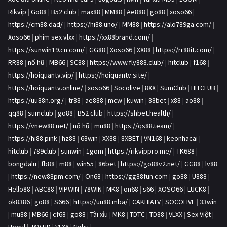
Rikvip
|
Go88
|
B52 club
|
max88
|
MM88
|
Ae888
|
go88
|
xoso66
|
https://cm88.dad/
|
https://hi88.uno/
|
MM88
|
https://alo789ga.com/
|
Xoso66
|
phim sex vlxx
|
https://xx88brand.com/
|
https://sunwin19.cn.com/
|
GG88
|
Xoso66
|
XX88
|
https://rr88it.com/
|
RR88
|
nổ hũ
|
MB66
|
SC88
|
https://www.fly888.club/
|
hitclub
|
f168
|
https://hoiquantv.vip/
|
https://hoiquantv.site/
|
https://hoiquantv.online/
|
xoso66
|
Socolive
|
8XX
|
SumClub
|
HITCLUB
|
https://uu88n.org/
|
tr88
|
ae888
|
mcw
|
kuwin
|
88bet
|
x88
|
ao88
|
qq88
|
sumclub
|
go88
|
B52 club
|
https://shbet.health/
|
https://vnew88.net/
|
nổ hũ
|
mu88
|
https://qs88.team/
|
https://hi88.pink
|
hz88
|
68win
|
XX88
|
8XBET
|
VN168
|
keonhacai
|
hitclub
|
789club
|
sunwin
|
1gom
|
https://rikvippro.me/
|
TK688
|
bongdalu
|
fb88
|
m88
|
win55
|
86bet
|
https://go88v2.net/
|
GG88
|
lv88
|
https://new88pm.com/
|
On68
|
https://gg88fun.com
|
go88
|
U888
|
Hello88
|
ABC88
|
VIPWIN
|
78WIN
|
MK8
|
on68
|
s66
|
XOSO66
|
LUCK8
|
ok8386
|
go88
|
S666
|
https://uu88.mba/
|
CAKHIATV
|
SOCOLIVE
|
33win
|
mu88
|
MB66
|
cf68
|
go88
|
Tài xỉu
|
MK8
|
TDTC
|
TD88
|
VLXX
|
Sex Việt
|
Heovl
|
JAV HD
|
VLXX
|
Nohu
|