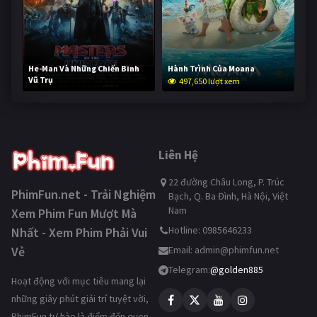
He-Man Và Những Chiến Binh
Hành Trình Của Moana
Vũ Trụ
497,650 lượt xem
247,006 lượt xem
Liên Hệ
22 đường Châu Long, P. Trúc
PhimFun.net - Trải Nghiệm
Bạch, Q. Ba Đình, Hà Nội, Việt
Nam
Xem Phim Fun Mượt Mà
Hotline: 0985646233
Nhất - Xem Phim Phải Vui
Vẻ
Email:
admin@phimfun.net
Telegram:
@golden885
Hoạt động với mục tiêu mang lại
những giây phút giải trí tuyệt vời,
PhimFun tự hào là điểm đến quen