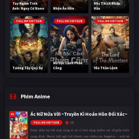
Tay Ngắm Tinh
Độc Thích Nhập
Anh: Nguy Cơ Nano
Nhện Ăn Hồn
Hầu
FULL HD VIETSUB
FULL HD VIETSUB
FULL HD VIETSUB
Nữ Đặc Cảnh Phản
Tương Tây Quỷ Sự
Công
Yêu Thần Lệnh
Phim Anime
Ác Nữ Nửa Vời ~Truyền Kì Hoán Hồn Đổi Xác~
#1
10
FULL HD VIETSUB
Được điện hạ hết mực sủng ái và ví như nàng bướm rực rỡ giữa chốn
cung đình, Reirin bất ngờ trở thành nạn nhân của Keigetsu – một kẻ