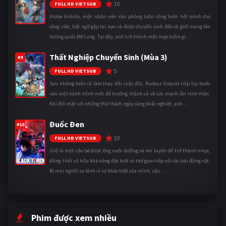
10
FULL HD VIETSUB
Atobe Arihito, một nhân viên văn phòng luôn cống hiến hết mình cho
công việc, bất ngờ gặp tai nạn và được chuyển sinh đến dị giới mang tên
Vương quốc Mê Cung. Tại đây, anh trở thành một mạo hiểm gi ...
Thất Nghiệp Chuyển Sinh (Mùa 3)
#9
5
FULL HD VIETSUB
Sau những biến cố làm thay đổi cuộc đời, Rudeus Greyrat tiếp tục bước
vào một hành trình mới để trưởng thành cả về sức mạnh lẫn tinh thần.
Khi đối mặt với những thử thách ngày càng khắc nghiệt, anh ...
Đuốc Đen
#10
10
FULL HD VIETSUB
Jirô là một cậu bé được ông nuôi dưỡng và rèn luyện để trở thành ninja,
đồng thời sở hữu khả năng đặc biệt có thể giao tiếp với các loài động vật.
Bị mọi người xa lánh vì sự khác biệt của mình, cậu ...
Phim được xem nhiều