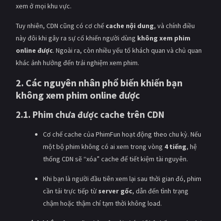
xem ở mọi khu vực.
PHIM MỚI
Tuy nhiên, CDN cũng có cơ chế
cache nội dung
, và chính điều
PHIM BỘ
này đôi khi gây ra sự cố khiến người dùng
không xem phim
PHIM LẺ
online được
. Ngoài ra, còn nhiều yếu tố khách quan và chủ quan
khác ảnh hưởng đến trải nghiệm xem phim.
PHIM CHIẾU RẠP
2. Các nguyên nhân phổ biến khiến bạn
TUYỂN TẬP PHIM
không xem phim online được
BLOG
2.1. Phim chưa được cache trên CDN
Cơ chế cache của PhimFun hoạt động theo chu kỳ. Nếu
một bộ phim không có ai xem trong vòng
4 tiếng
, hệ
thống CDN sẽ “xóa” cache để tiết kiệm tài nguyên.
Khi bạn là người đầu tiên xem lại sau thời gian đó, phim
cần tải trực tiếp từ
server gốc
, dẫn đến tình trạng
chậm hoặc thậm chí tạm thời không load.