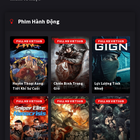
Phim Hành Động
FULL HD VIETSUB
FULL HD VIETSUB
FULL HD VIETSUB
Huyền Thoại Aang:
Chiến Binh Trong
Lực Lượng Tinh
Tiết Khí Sư Cuối
Gió
Nhuệ
Cùng
FULL HD VIETSUB
FULL HD VIETSUB
FULL HD VIETSUB