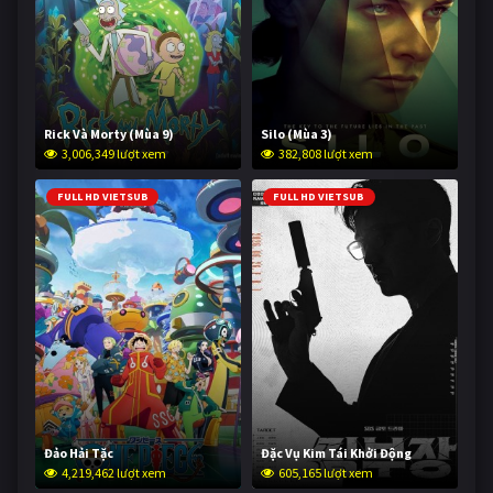
Rick Và Morty (Mùa 9)
Silo (Mùa 3)
3,006,349 lượt xem
382,808 lượt xem
FULL HD VIETSUB
FULL HD VIETSUB
Đảo Hải Tặc
Đặc Vụ Kim Tái Khởi Động
4,219,462 lượt xem
605,165 lượt xem