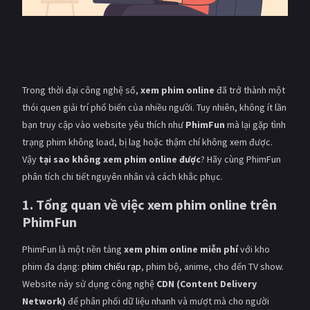
Giật gân
Gia đình
Bí ẩn
Lịch sử
Viễn Tây
Tiểu sử
Trong thời đại công nghệ số,
xem phim online
đã trở thành một
GameShow
DramaTV
thói quen giải trí phổ biến của nhiều người. Tuy nhiên, không ít lần
bạn truy cập vào website yêu thích như
PhimFun
mà lại gặp tình
trạng phim không load, bị lag hoặc thậm chí không xem được.
QUỐC GIA
Vậy
tại sao không xem phim online được
? Hãy cùng PhimFun
Âu - Mỹ
Trung Quốc - Hồng Kông
phân tích chi tiết nguyên nhân và cách khắc phục.
Hàn Quốc
Nhật Bản
1. Tổng quan về việc xem phim online trên
PhimFun
Ấn Độ
Việt Nam
PhimFun là một nền tảng
xem phim online miễn phí
với kho
Tổng hợp
phim đa dạng:
phim chiếu rạp
, phim bộ, anime, cho đến TV show.
Website này sử dụng công nghệ
CDN (Content Delivery
CẬP NHẬT
Network)
để phân phối dữ liệu nhanh và mượt mà cho người