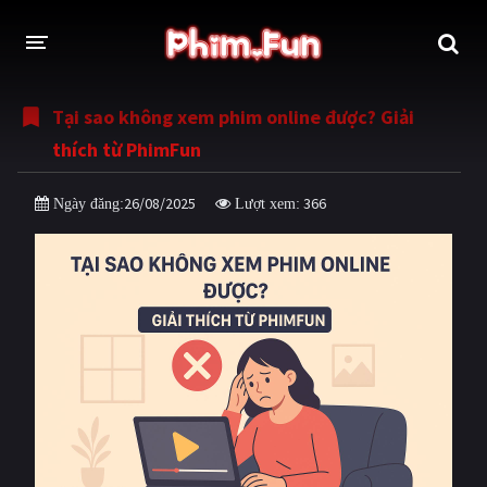
Tại sao không xem phim online được? Giải
THỂ LOẠI
thích từ PhimFun
Thần thoại - Cổ trang
Hành động
26/08/2025
366
Ngày đăng:
Lượt xem:
Tâm lý
Chiến tranh
Võ thuật - Kiếm hiệp
Nhạc kịch
Kinh dị
Tội phạm - Hình sự
Phiêu lưu
Hài hước
Viễn tưởng
Khoa học - Tài liệu
Hoạt hình
Thể thao
Tình cảm - Lãng mạn
Kỳ ảo