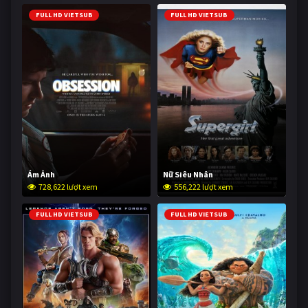
FULL HD VIETSUB
FULL HD VIETSUB
Ám Ảnh
Nữ Siêu Nhân
728,622 lượt xem
556,222 lượt xem
FULL HD VIETSUB
FULL HD VIETSUB