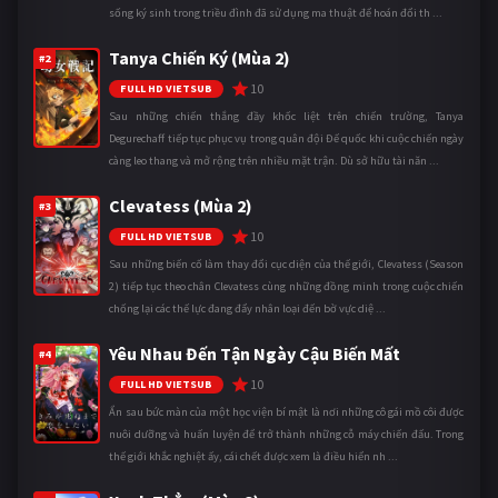
sống ký sinh trong triều đình đã sử dụng ma thuật để hoán đổi th ...
Tanya Chiến Ký (Mùa 2)
#2
10
FULL HD VIETSUB
Sau những chiến thắng đầy khốc liệt trên chiến trường, Tanya
Degurechaff tiếp tục phục vụ trong quân đội Đế quốc khi cuộc chiến ngày
càng leo thang và mở rộng trên nhiều mặt trận. Dù sở hữu tài năn ...
Clevatess (Mùa 2)
#3
10
FULL HD VIETSUB
Sau những biến cố làm thay đổi cục diện của thế giới, Clevatess (Season
2) tiếp tục theo chân Clevatess cùng những đồng minh trong cuộc chiến
chống lại các thế lực đang đẩy nhân loại đến bờ vực diệ ...
Yêu Nhau Đến Tận Ngày Cậu Biến Mất
#4
10
FULL HD VIETSUB
Ẩn sau bức màn của một học viện bí mật là nơi những cô gái mồ côi được
nuôi dưỡng và huấn luyện để trở thành những cỗ máy chiến đấu. Trong
thế giới khắc nghiệt ấy, cái chết được xem là điều hiển nh ...