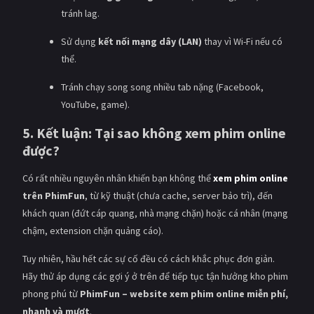
tránh lag.
Sử dụng
kết nối mạng dây (LAN)
thay vì Wi-Fi nếu có
thể.
Tránh chạy song song nhiều tab nặng (Facebook,
YouTube, game).
5. Kết luận: Tại sao không xem phim online
được?
Có rất nhiều nguyên nhân khiến bạn không thể
xem phim online
trên PhimFun
, từ kỹ thuật (chưa cache, server bảo trì), đến
khách quan (đứt cáp quang, nhà mạng chặn) hoặc cá nhân (mạng
chậm, extension chặn quảng cáo).
Tuy nhiên, hầu hết các sự cố đều có cách khắc phục đơn giản.
Hãy thử áp dụng các gợi ý ở trên để tiếp tục tận hưởng kho phim
phong phú từ
PhimFun – website xem phim online miễn phí,
nhanh và mượt
.