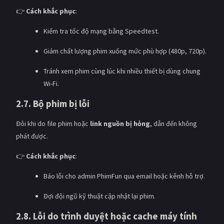
👉
Cách khắc phục
:
Kiểm tra tốc độ mạng bằng Speedtest.
Giảm chất lượng phim xuống mức phù hợp (480p, 720p).
Tránh xem phim cùng lúc khi nhiều thiết bị dùng chung
Wi-Fi.
2.7. Bộ phim bị lỗi
Đôi khi do file phim hoặc
link nguồn bị hỏng
, dẫn đến không
phát được.
👉
Cách khắc phục
:
Báo lỗi cho admin PhimFun qua email hoặc kênh hỗ trợ.
Đợi đội ngũ kỹ thuật cập nhật lại phim.
2.8. Lỗi do trình duyệt hoặc cache máy tính