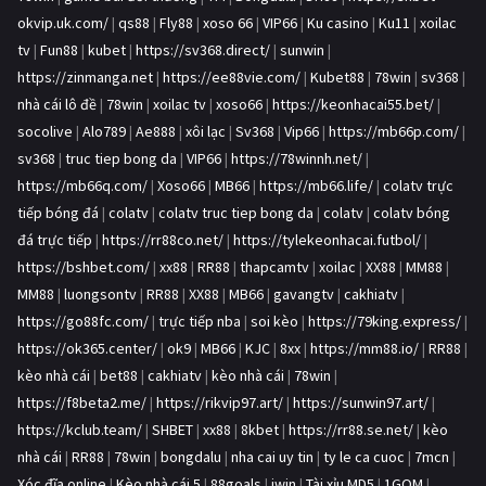
okvip.uk.com/
|
qs88
|
Fly88
|
xoso 66
|
VIP66
|
Ku casino
|
Ku11
|
xoilac
tv
|
Fun88
|
kubet
|
https://sv368.direct/
|
sunwin
|
https://zinmanga.net
|
https://ee88vie.com/
|
Kubet88
|
78win
|
sv368
|
nhà cái lô đề
|
78win
|
xoilac tv
|
xoso66
|
https://keonhacai55.bet/
|
socolive
|
Alo789
|
Ae888
|
xôi lạc
|
Sv368
|
Vip66
|
https://mb66p.com/
|
sv368
|
truc tiep bong da
|
VIP66
|
https://78winnh.net/
|
https://mb66q.com/
|
Xoso66
|
MB66
|
https://mb66.life/
|
colatv trực
tiếp bóng đá
|
colatv
|
colatv truc tiep bong da
|
colatv
|
colatv bóng
đá trực tiếp
|
https://rr88co.net/
|
https://tylekeonhacai.futbol/
|
https://bshbet.com/
|
xx88
|
RR88
|
thapcamtv
|
xoilac
|
XX88
|
MM88
|
MM88
|
luongsontv
|
RR88
|
XX88
|
MB66
|
gavangtv
|
cakhiatv
|
https://go88fc.com/
|
trực tiếp nba
|
soi kèo
|
https://79king.express/
|
https://ok365.center/
|
ok9
|
MB66
|
KJC
|
8xx
|
https://mm88.io/
|
RR88
|
kèo nhà cái
|
bet88
|
cakhiatv
|
kèo nhà cái
|
78win
|
https://f8beta2.me/
|
https://rikvip97.art/
|
https://sunwin97.art/
|
https://kclub.team/
|
SHBET
|
xx88
|
8kbet
|
https://rr88.se.net/
|
kèo
nhà cái
|
RR88
|
78win
|
bongdalu
|
nha cai uy tin
|
ty le ca cuoc
|
7mcn
|
Xóc đĩa online
|
Kèo nhà cái 5
|
88goals
|
iwin
|
Tài xỉu MD5
|
1GOM
|