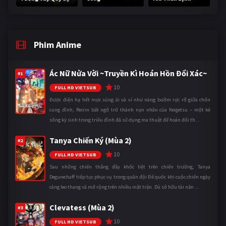
Phim Anime
Ác Nữ Nửa Vời ~Truyền Kì Hoán Hồn Đổi Xác~
#1
10
FULL HD VIETSUB
Được điện hạ hết mực sủng ái và ví như nàng bướm rực rỡ giữa chốn
cung đình, Reirin bất ngờ trở thành nạn nhân của Keigetsu – một kẻ
sống ký sinh trong triều đình đã sử dụng ma thuật để hoán đổi th ...
Tanya Chiến Ký (Mùa 2)
#2
10
FULL HD VIETSUB
Sau những chiến thắng đầy khốc liệt trên chiến trường, Tanya
Degurechaff tiếp tục phục vụ trong quân đội Đế quốc khi cuộc chiến ngày
càng leo thang và mở rộng trên nhiều mặt trận. Dù sở hữu tài năn ...
Clevatess (Mùa 2)
#3
10
FULL HD VIETSUB