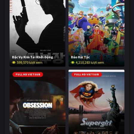
Đặc Vụ Kim Tái Khởi Động
Đảo Hải Tặc
599,570 lượt xem
4,210,283 lượt xem
FULL HD VIETSUB
FULL HD VIETSUB