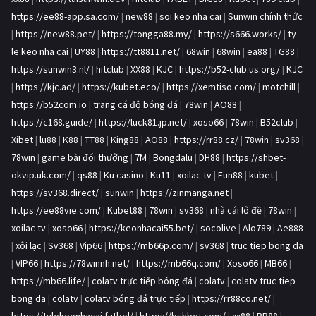
https://ee88-app.sa.com/
|
new88
|
soi keo nha cai
|
Sunwin chính thức
|
https://new88.pet/
|
https://tongga88.my/
|
https://s666.works/
|
ty
le keo nha cai
|
UY88
|
https://tt8811.net/
|
68win
|
68win
|
ea88
|
TG88
|
https://sunwin3.nl/
|
hitclub
|
XX88
|
KJC
|
https://b52-club.us.org/
|
KJC
|
https://kjc.ad/
|
https://kubet.eco/
|
https://xemtiso.com/
|
motchill
|
https://b52com.io
|
trang cá độ bóng đá
|
78win
|
AO88
|
https://c168.guide/
|
https://luck81.jp.net/
|
xoso66
|
78win
|
B52club
|
Xibet
|
lu88
|
K88
|
TT88
|
King88
|
AO88
|
https://rr88.cz/
|
78win
|
sv368
|
78win
|
game bài đổi thưởng
|
7M
|
Bongdalu
|
DH88
|
https://shbet-
okvip.uk.com/
|
qs88
|
Ku casino
|
Ku11
|
xoilac tv
|
Fun88
|
kubet
|
https://sv368.direct/
|
sunwin
|
https://zinmanga.net
|
https://ee88vie.com/
|
Kubet88
|
78win
|
sv368
|
nhà cái lô đề
|
78win
|
xoilac tv
|
xoso66
|
https://keonhacai55.bet/
|
socolive
|
Alo789
|
Ae888
|
xôi lạc
|
Sv368
|
Vip66
|
https://mb66p.com/
|
sv368
|
truc tiep bong da
|
VIP66
|
https://78winnh.net/
|
https://mb66q.com/
|
Xoso66
|
MB66
|
https://mb66.life/
|
colatv trực tiếp bóng đá
|
colatv
|
colatv truc tiep
bong da
|
colatv
|
colatv bóng đá trực tiếp
|
https://rr88co.net/
|
https://tylekeonhacai.futbol/
|
https://bshbet.com/
|
xx88
|
RR88
|