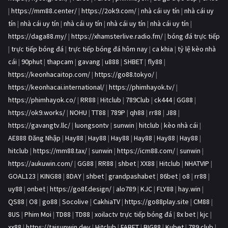
|
https://mm88.center/
|
https://2ok9.com/
|
nhà cái uy tín
|
nhà cái uy
tín
|
nhà cái uy tín
|
nhà cái uy tín
|
nhà cái uy tín
|
nhà cái uy tín
|
https://daga88.my/
|
https://xhamsterlive.radio.fm/
|
bóng đá trực tiếp
|
trực tiếp bóng đá
|
trực tiếp bóng đá hôm nay
|
ca khia
|
tỷ lệ kèo nhà
cái
|
90phut
|
thapcam
|
gavang
|
u888
|
SHBET
|
fly88
|
https://keonhacaitop.com/
|
https://go88.tokyo/
|
https://keonhacai.international/
|
https://phimhayok.tv/
|
https://phimhayok.co/
|
RR88
|
Hitclub
|
789Club
|
ck444
|
GG88
|
https://ok9.works/
|
NOHU
|
TT88
|
789P
|
qh88
|
rr88
|
J88
|
https://gavangtv.llc/
|
luongsontv
|
sunwin
|
hitclub
|
kèo nhà cái
|
AE888 Đăng Nhập
|
Hay88
|
Hay88
|
Hay88
|
Hay88
|
Hay88
|
Hay88
|
hitclub
|
https://mm88.tax/
|
sunwin
|
https://icm88.com/
|
sunwin
|
https://aukuwin.com/
|
GG88
|
RR88
|
shbet
|
XX88
|
Hitclub
|
NHATVIP
|
GOAL123
|
KING88
|
8DAY
|
shbet
|
grandpashabet
|
86bet
|
o8
|
rr88
|
uy88
|
onbet
|
https://go8f.design/
|
alo789
|
KJC
|
FLY88
|
hay.win
|
QS88
|
O8
|
go88
|
Socolive
|
CakhiaTV
|
https://go88play.site
|
CM88
|
8US
|
Phim Moi
|
TD88
|
TD88
|
xoilactv trực tiếp bóng đá
|
8x bet
|
kjc
|
xx88
|
https://taisunwin.dev
|
Hitclub
|
FABET
|
BIG88
|
Kubet
|
789 club
|