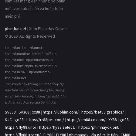
cam kết mang đến những bộ phim
mới, vietsub chuẩn và hoàn toàn
miễn phí.
phimfun.net
| Xem Phim Hay Online
© 2026. All Rights Reserved
#phimfun #phimfunnet
#phimfunonline #phimfunofficial
#phimfunhd #phimfunvietsub
#phimfunmienphi #xemphimfun
#phimfun2026 #phimfunmoi
#phimfun.net
Trang web này không lưu trữ bất kỳ tệp
nào trên máy chủ của chúng tôi, chúng
tôi chỉ liên kết với phương tiện được lưu
trữ trên các dịch vụ của bên thứ 3.
Sv388
|
Sv368
|
xx88
|
https://luphim.com/
|
https://bet88.graphics/
|
KJC
|
go88
|
https://rr88pet.com/
|
https://cm88.cn.com/
|
XX88
|
go88
|
https://fly88.uno/
|
https://fly88.select/
|
https://phimhayok.onl/
|
https://fly88.green/
|
FLY88
|
FLY88
|
phimhayok
|
đá gà trực tiếp
|
CM88