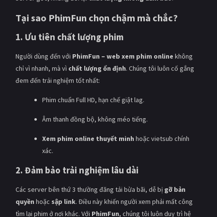
Tại sao PhimFun chọn chậm mà chắc?
1. Ưu tiên chất lượng phim
Người dùng đến với
PhimFun – web xem phim online
không
chỉ vì nhanh, mà vì
chất lượng ổn định
. Chúng tôi luôn cố gắng
đem đến trải nghiệm tốt nhất:
Phim chuẩn Full HD, hạn chế giật lag.
Âm thanh đồng bộ, không méo tiếng.
Xem phim online thuyết minh
hoặc vietsub chính
xác.
2. Đảm bảo trải nghiệm lâu dài
Các server bên thứ 3 thường đăng tải bừa bãi, dễ bị
gỡ bản
quyền
hoặc
sập link
. Điều này khiến người xem phải mất công
tìm lại phim ở nơi khác. Với
PhimFun
, chúng tôi luôn duy trì hệ