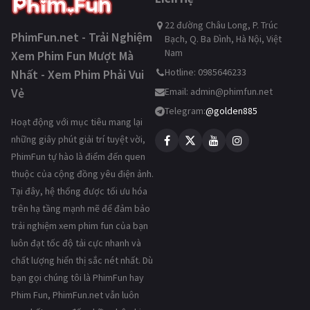
22 đường Châu Long, P. Trúc
PhimFun.net - Trải Nghiệm
Bạch, Q. Ba Đình, Hà Nội, Việt
Nam
Xem Phim Fun Mượt Mà
Hotline: 0985646233
Nhất - Xem Phim Phải Vui
Vẻ
Email:
admin@phimfun.net
Telegram:
@golden885
Hoạt động với mục tiêu mang lại
những giây phút giải trí tuyệt vời,
PhimFun tự hào là điểm đến quen
thuộc của cộng đồng yêu điện ảnh.
Tại đây, hệ thống được tối ưu hóa
trên hạ tầng mạnh mẽ để đảm bảo
trải nghiệm xem phim fun của bạn
luôn đạt tốc độ tải cực nhanh và
chất lượng hiển thị sắc nét nhất. Dù
bạn gọi chúng tôi là PhimFun hay
Phim Fun, PhimFun.net vẫn luôn