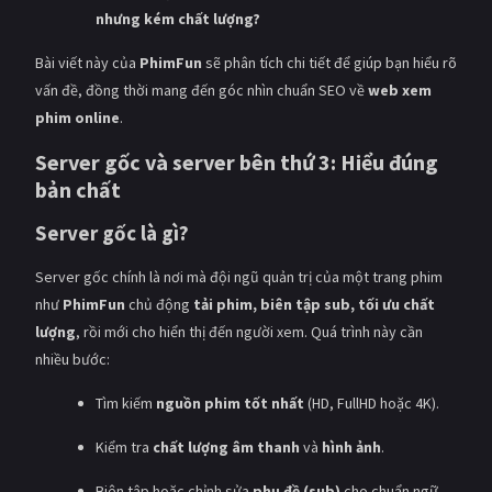
PHIM MỚI
nhưng kém chất lượng?
PHIM BỘ
Bài viết này của
PhimFun
sẽ phân tích chi tiết để giúp bạn hiểu rõ
vấn đề, đồng thời mang đến góc nhìn chuẩn SEO về
web xem
PHIM LẺ
phim online
.
PHIM CHIẾU RẠP
Server gốc và server bên thứ 3: Hiểu đúng
bản chất
TUYỂN TẬP PHIM
Server gốc là gì?
BLOG
Server gốc chính là nơi mà đội ngũ quản trị của một trang phim
như
PhimFun
chủ động
tải phim, biên tập sub, tối ưu chất
lượng
, rồi mới cho hiển thị đến người xem. Quá trình này cần
nhiều bước:
Tìm kiếm
nguồn phim tốt nhất
(HD, FullHD hoặc 4K).
Kiểm tra
chất lượng âm thanh
và
hình ảnh
.
Biên tập hoặc chỉnh sửa
phụ đề (sub)
cho chuẩn ngữ