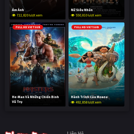
Ám Ảnh
Nữ Siêu Nhân
722,820 lượt xem
550,810 lượt xem
FULL HD VIETSUB
FULL HD VIETSUB
He-Man Và Những Chiến Binh
Hành Trình Của Moana
Vũ Trụ
492,858 lượt xem
241,797 lượt xem
Liên Hệ