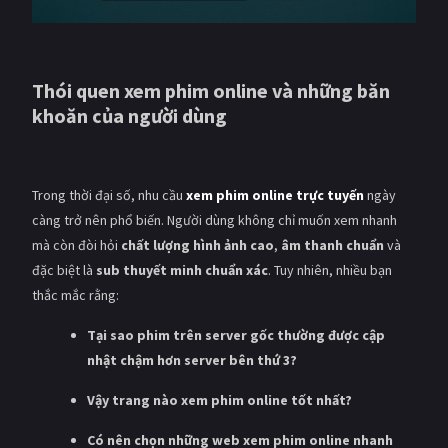
Giật gân
Gia đình
Bí ẩn
Lịch sử
Thói quen xem phim online và những băn
khoăn của người dùng
Viễn Tây
Tiểu sử
GameShow
DramaTV
Trong thời đại số, nhu cầu
xem phim online trực tuyến
ngày
QUỐC GIA
càng trở nên phổ biến. Người dùng không chỉ muốn xem nhanh
mà còn đòi hỏi
chất lượng hình ảnh cao
,
âm thanh chuẩn
và
Âu - Mỹ
Trung Quốc - Hồng Kông
đặc biệt là
sub thuyết minh chuẩn xác
. Tuy nhiên, nhiều bạn
Hàn Quốc
Nhật Bản
thắc mắc rằng:
Ấn Độ
Việt Nam
Tại sao phim trên server gốc thường được cập
nhật chậm hơn server bên thứ 3?
Tổng hợp
Vậy trang nào xem phim online tốt nhất?
CẬP NHẬT
Có nên chọn những web xem phim online nhanh