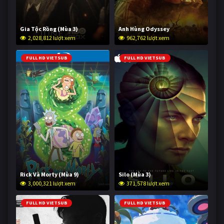
Gia Tộc Rồng (Mùa 3)
Anh Hùng Odyssey
2,028,812 lượt xem
962,762 lượt xem
FULL HD VIETSUB
FULL HD VIETSUB
Rick Và Morty (Mùa 9)
Silo (Mùa 3)
3,000,321 lượt xem
371,578 lượt xem
FULL HD VIETSUB
FULL HD VIETSUB