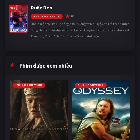
Đuốc Đen
#10
10
FULL HD VIETSUB
Jirô là một cậu bé được ông nuôi dưỡng và rèn luyện để trở thành ninja,
đồng thời sở hữu khả năng đặc biệt có thể giao tiếp với các loài động vật.
Bị mọi người xa lánh vì sự khác biệt của mình, cậu ...
Phim được xem nhiều
FULL HD VIETSUB
FULL HD VIETSUB