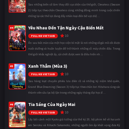
Sau những biến cố làm thay đổi cục diện của thế giới, Clevatess (Season
2) tiếp tục theo chân Clevatess cùng những đồng minh trong cuộc chiến
chống lại các thế lực đang đẩy nhân loại đến bờ vực diệ ...
Yêu Nhau Đến Tận Ngày Cậu Biến Mất
#4
10
FULL HD VIETSUB
Ẩn sau bức màn của một học viện bí mật là nơi những cô gái mồ côi được
nuôi dưỡng và huấn luyện để trở thành những cỗ máy chiến đấu. Trong
thế giới khắc nghiệt ấy, cái chết được xem là điều hiển nh ...
Xanh Thẳm (Mùa 3)
#5
10
FULL HD VIETSUB
Sau hàng loạt chuyến phiêu lưu điên rồ và những kỷ niệm khó quên,
Grand Blue Dreaming (Season 3) tiếp tục theo chân Iori Kitahara cùng các
thành viên câu lạc bộ lặn trong những ngày tháng đại học đ ...
Tia Sáng Của Ngày Mai
#6
10
FULL HD VIETSUB
Lấy bối cảnh một Kyoto giả tưởng của thế kỷ 20, bộ phim kể về hai anh
em Seiroku và Kihachi Sakamoto, những người ôm ấp khát vọng đưa Kỷ