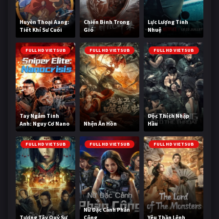
Huyền Thoại Aang:
Chiến Binh Trong
Lực Lượng Tinh
Tiết Khí Sư Cuối
Gió
Nhuệ
Cùng
FULL HD VIETSUB
FULL HD VIETSUB
FULL HD VIETSUB
Tay Ngắm Tinh
Độc Thích Nhập
Anh: Nguy Cơ Nano
Nhện Ăn Hồn
Hầu
FULL HD VIETSUB
FULL HD VIETSUB
FULL HD VIETSUB
Nữ Đặc Cảnh Phản
Tương Tây Quỷ Sự
Công
Yêu Thần Lệnh