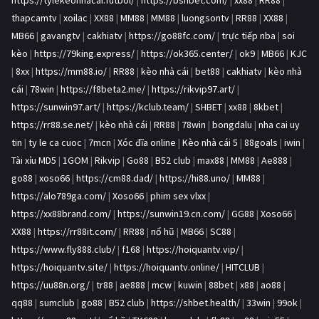
thapcamtv
|
xoilac
|
XX88
|
MM88
|
MM88
|
luongsontv
|
RR88
|
XX88
|
MB66
|
gavangtv
|
cakhiatv
|
https://go88fc.com/
|
trực tiếp nba
|
soi
kèo
|
https://79king.express/
|
https://ok365.center/
|
ok9
|
MB66
|
KJC
|
8xx
|
https://mm88.io/
|
RR88
|
kèo nhà cái
|
bet88
|
cakhiatv
|
kèo nhà
cái
|
78win
|
https://f8beta2.me/
|
https://rikvip97.art/
|
https://sunwin97.art/
|
https://kclub.team/
|
SHBET
|
xx88
|
8kbet
|
https://rr88.se.net/
|
kèo nhà cái
|
RR88
|
78win
|
bongdalu
|
nha cai uy
tin
|
ty le ca cuoc
|
7mcn
|
Xóc đĩa online
|
Kèo nhà cái 5
|
88goals
|
iwin
|
Tài xỉu MD5
|
1GOM
|
Rikvip
|
Go88
|
B52 club
|
max88
|
MM88
|
Ae888
|
go88
|
xoso66
|
https://cm88.dad/
|
https://hi88.uno/
|
MM88
|
https://alo789ga.com/
|
Xoso66
|
phim sex vlxx
|
https://xx88brand.com/
|
https://sunwin19.cn.com/
|
GG88
|
Xoso66
|
XX88
|
https://rr88it.com/
|
RR88
|
nổ hũ
|
MB66
|
SC88
|
https://www.fly888.club/
|
f168
|
https://hoiquantv.vip/
|
https://hoiquantv.site/
|
https://hoiquantv.online/
|
HITCLUB
|
https://uu88n.org/
|
tr88
|
ae888
|
mcw
|
kuwin
|
88bet
|
x88
|
ao88
|
qq88
|
sumclub
|
go88
|
B52 club
|
https://shbet.health/
|
33win
|
99ok
|