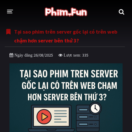
Tại sao phim trên server gốc lại có trên web
THỂ LOẠI
chậm hơn server bên thứ 3?
Thần thoại - Cổ trang
Hành động
26/08/2025
335
Ngày đăng:
Lượt xem:
Tâm lý
Chiến tranh
Võ thuật - Kiếm hiệp
Nhạc kịch
Kinh dị
Tội phạm - Hình sự
Phiêu lưu
Hài hước
Viễn tưởng
Khoa học - Tài liệu
Hoạt hình
Thể thao
Tình cảm - Lãng mạn
Kỳ ảo