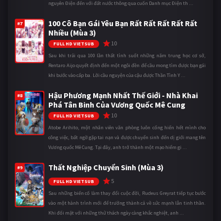
nguyên Điện đến với đất nước thông qua cuốn Danh mục Điện th ...
100 Cô Bạn Gái Yêu Bạn Rất Rất Rất Rất Rất
#7
Nhiều (Mùa 3)
10
FULL HD VIETSUB
Sau khi trải qua 100 lần thất tình suốt những năm trung học cơ sở,
Rentaro Aijo quyết định đến một ngôi đền để cầu mong tìm được bạn gái
khi bước vào cấp ba. Lời cầu nguyện của cậu được Thần Tình Y ...
Hậu Phương Mạnh Nhất Thế Giới - Nhà Khai
#8
Phá Tân Binh Của Vương Quốc Mê Cung
10
FULL HD VIETSUB
Atobe Arihito, một nhân viên văn phòng luôn cống hiến hết mình cho
công việc, bất ngờ gặp tai nạn và được chuyển sinh đến dị giới mang tên
Vương quốc Mê Cung. Tại đây, anh trở thành một mạo hiểm gi ...
Thất Nghiệp Chuyển Sinh (Mùa 3)
#9
5
FULL HD VIETSUB
Sau những biến cố làm thay đổi cuộc đời, Rudeus Greyrat tiếp tục bước
vào một hành trình mới để trưởng thành cả về sức mạnh lẫn tinh thần.
Khi đối mặt với những thử thách ngày càng khắc nghiệt, anh ...