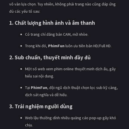
vô vàn lựa chọn. Tuy nhiên, không phải trang nào cũng đáp ứng
đủ các yếu tố sau:
1. Chất lượng hình ảnh và âm thanh
Có trang chỉ đăng bản CAM, mờ nhòe.
Trong khi đó,
PhimFun
luôn ưu tiên bản HD/Full HD.
2. Sub chuẩn, thuyết minh đầy đủ
Một số web xem phim online thuyết minh dịch ẩu, gây
hiểu sai nội dung.
Tại
PhimFun
, đội ngũ dịch thuật chọn lọc sub kỹ càng,
dịch sát nghĩa và dễ hiểu.
3. Trải nghiệm người dùng
Web lậu thường dính nhiều quảng cáo pop-up gây khó
chịu.